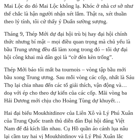
Mai Lộc do đó Mai Lộc không lạ. Khóc ở nhà cơ sở như
thế chắc là hận người nhận xét lắm. Thật ra, xét thuần
theo lý tính, tôi cứ thấy ý Duẩn sường sượng.
Tháng 9, Thép Mới dự đại hội trù bị hay đại hội chính
thức nhưng bí mật – mọi điều quan trọng mà chủ yếu là
bầu Trung ương đều đã làm xong trong đó – tôi dự đại
hội công khai mà dân gọi là “cờ đèn kèn trống”.
Thép Mới báo tôi mất ba tournois – vòng tập bầu mới
bầu xong Trung ương. Sau mỗi vòng các cốp, nhất là Sáu
Thọ lại chia nhau đến các tổ giải thích, vận động và…
doạ với ép cho theo dự kiến của các cốp. Mãi vòng ba
Hải Dương mới chịu cho Hoàng Tùng dự khuyết…
Hai đại biểu Moukhitdinov của Liên Xô và Lý Phú Xuân
của Trung Quốc tranh thủ diễn đàn Đại hội đảng Việt
Nam để đả kích lẫn nhau. Cụ Hồ quần áo cánh lụa nâu
lại cầm tay hai vị Moukhitdinov và Lý Phú Xuân lắc