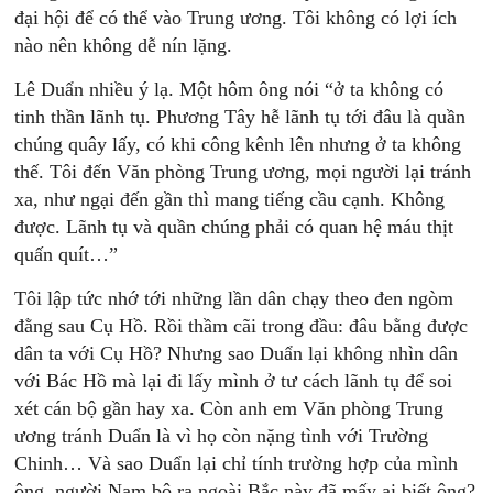
đại hội để có thể vào Trung ương. Tôi không có lợi ích
nào nên không dễ nín lặng.
Lê Duẩn nhiều ý lạ. Một hôm ông nói “ở ta không có
tinh thần lãnh tụ. Phương Tây hễ lãnh tụ tới đâu là quần
chúng quây lấy, có khi công kênh lên nhưng ở ta không
thế. Tôi đến Văn phòng Trung ương, mọi người lại tránh
xa, như ngại đến gần thì mang tiếng cầu cạnh. Không
được. Lãnh tụ và quần chúng phải có quan hệ máu thịt
quấn quít…”
Tôi lập tức nhớ tới những lần dân chạy theo đen ngòm
đằng sau Cụ Hồ. Rồi thầm cãi trong đầu: đâu bằng được
dân ta với Cụ Hồ? Nhưng sao Duẩn lại không nhìn dân
với Bác Hồ mà lại đi lấy mình ở tư cách lãnh tụ để soi
xét cán bộ gần hay xa. Còn anh em Văn phòng Trung
ương tránh Duẩn là vì họ còn nặng tình với Trường
Chinh… Và sao Duẩn lại chỉ tính trường hợp của mình
ông, người Nam bộ ra ngoài Bắc này đã mấy ai biết ông?