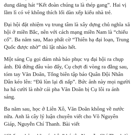
dung dăng hát “Kết đoàn chúng ta là thép gang”. Hai vị
lầm lì có vẻ không thích lối dàn xếp kiểu nhà trẻ.
Đại hội đặt nhiệm vụ trung tâm là xây dựng chủ nghĩa xã
hội ở miền Bắc, nên với cách mạng miền Nam là “chiếu
cố”. Ba năm sau, Mao phất cờ “Thiên hạ đại loạn, Trung
Quốc được nhờ” thì lật nhào hết.
Một sáng Cụ gọi đám nhà báo phục vụ đại hội ra chụp
ảnh. Đã đứng đâu vào đấy, Cụ chợt đi vòng ra đằng sau,
tóm tay Văn Doãn, Tổng biên tập báo Quân Đội Nhân
Dân kéo lên: “Đã lùn lại đi nấp”. Bức ảnh này mọi người
ha hả cười là nhờ cái pha Văn Doãn bị Cụ lôi ra ánh
sáng.
Ba năm sau, học ở Liên Xô, Văn Doãn không về nước
nữa. Anh là cây lý luận chuyên viết cho Võ Nguyên
Giáp, Nguyễn Chí Thanh. Bài viết