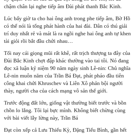
chậm chân lại nghe tiếp âm Đài phát thanh Bắc Kinh.
Lúc bấy giờ ta cho hai ông anh trong phe tiếp âm, Bờ Hồ
có thể nói là tổng phát hành của hai đài. Dân có thú giải
trí duy nhất rẻ và mát là ra ngồi nghe hai ông anh tự khen
tài giỏi rồi bắt đầu chửi nhau…
Tối nay cái giọng mũi rất khê, rất trịch thượng ta đây của
Đài Bắc Kinh chợt đập khác thường vào tai tôi. Nó đang
đọc xã luận kỷ niệm 90 năm ngày sinh Lê-nin: Chủ nghĩa
Lê-nin muôn năm của Trần Bá Đạt, phát pháo đầu tiên
công khai chửi Khruschev và Liên Xô phản bội người
thày, người cha của cách mạng vô sản thế giới.
Trước động đất lớn, giống vật thường biết trước và bồn
chồn lo lắng. Tôi lại bực mình. Không biết chừng cùng
với bài viết lẫy lừng này, Trần Bá
Đạt còn xếp cả Lưu Thiếu Kỳ, Đặng Tiểu Bình, gần hết