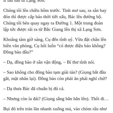
Ít lâu sau đi Lạng Sơn.
Chúng tôi lên chiều hôm trước. Tinh mơ sau, ra sân bay
đón thì được cấp báo thời tiết xấu, Bác lên đường bộ.
Chúng tôi bèn quay ngay ra Đường 1. Một trung đoàn
lập tức được rải ra từ Bắc Giang lên thị xã Lạng Sơn.
Khoảng tám giờ sáng, Cụ đến tỉnh uỷ. Vừa đặt chân lên
hiên văn phòng, Cụ hỏi luôn “có được điện báo không?
Đồng bào đâu?”
– Dạ, đồng bào ở sân vận động, – Bí thư tỉnh nói.
– Sao không cho đồng bào tạm giải tán? (Giọng bắt đầu
gắt, mặt nhăn lại). Đồng bào còn phải ăn phải nghỉ chứ?
– Dạ thưa Bác đã chuẩn bị đủ cả.
– Nhưng còn ỉa đái? (Giọng sẵng bẳn hẳn lên). Thôi đi…
Bụi đỏ trên trán lăn nhanh xuống má, vào chòm râu như