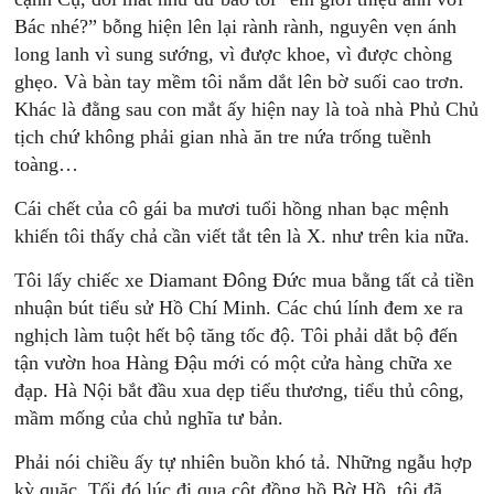
Bác nhé?” bỗng hiện lên lại rành rành, nguyên vẹn ánh
long lanh vì sung sướng, vì được khoe, vì được chòng
ghẹo. Và bàn tay mềm tôi nắm dắt lên bờ suối cao trơn.
Khác là đằng sau con mắt ấy hiện nay là toà nhà Phủ Chủ
tịch chứ không phải gian nhà ăn tre nứa trống tuềnh
toàng…
Cái chết của cô gái ba mươi tuổi hồng nhan bạc mệnh
khiến tôi thấy chả cần viết tắt tên là X. như trên kia nữa.
Tôi lấy chiếc xe Diamant Đông Đức mua bằng tất cả tiền
nhuận bút tiểu sử Hồ Chí Minh. Các chú lính đem xe ra
nghịch làm tuột hết bộ tăng tốc độ. Tôi phải dắt bộ đến
tận vườn hoa Hàng Đậu mới có một cửa hàng chữa xe
đạp. Hà Nội bắt đầu xua dẹp tiểu thương, tiểu thủ công,
mầm mống của chủ nghĩa tư bản.
Phải nói chiều ấy tự nhiên buồn khó tả. Những ngẫu hợp
kỳ quặc. Tối đó lúc đi qua cột đồng hồ Bờ Hồ, tôi đã