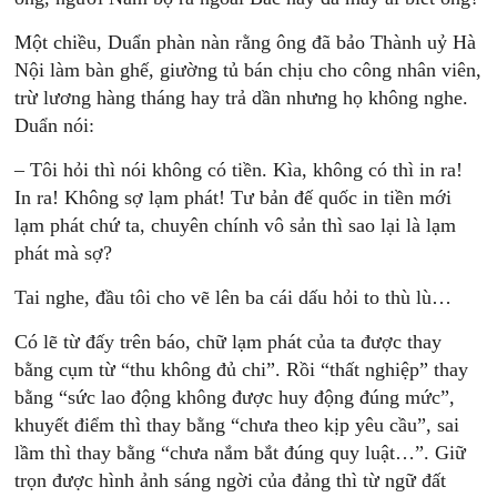
Một chiều, Duẩn phàn nàn rằng ông đã bảo Thành uỷ Hà
Nội làm bàn ghế, giường tủ bán chịu cho công nhân viên,
trừ lương hàng tháng hay trả dần nhưng họ không nghe.
Duẩn nói:
– Tôi hỏi thì nói không có tiền. Kìa, không có thì in ra!
In ra! Không sợ lạm phát! Tư bản đế quốc in tiền mới
lạm phát chứ ta, chuyên chính vô sản thì sao lại là lạm
phát mà sợ?
Tai nghe, đầu tôi cho vẽ lên ba cái dấu hỏi to thù lù…
Có lẽ từ đấy trên báo, chữ lạm phát của ta được thay
bằng cụm từ “thu không đủ chi”. Rồi “thất nghiệp” thay
bằng “sức lao động không được huy động đúng mức”,
khuyết điểm thì thay bằng “chưa theo kịp yêu cầu”, sai
lầm thì thay bằng “chưa nắm bắt đúng quy luật…”. Giữ
trọn được hình ảnh sáng ngời của đảng thì từ ngữ đất