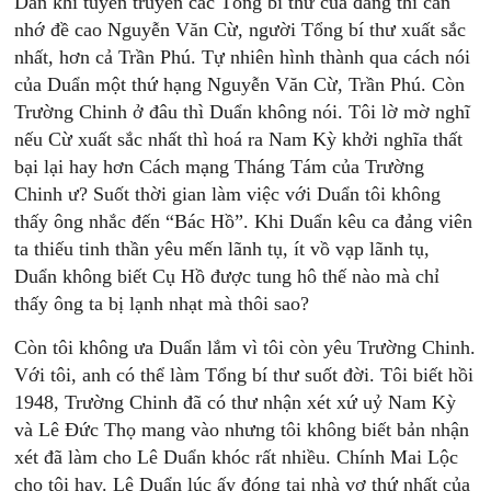
Dân khi tuyên truyền các Tổng bí thư của đảng thì cần
nhớ đề cao Nguyễn Văn Cừ, người Tổng bí thư xuất sắc
nhất, hơn cả Trần Phú. Tự nhiên hình thành qua cách nói
của Duẩn một thứ hạng Nguyễn Văn Cừ, Trần Phú. Còn
Trường Chinh ở đâu thì Duẩn không nói. Tôi lờ mờ nghĩ
nếu Cừ xuất sắc nhất thì hoá ra Nam Kỳ khởi nghĩa thất
bại lại hay hơn Cách mạng Tháng Tám của Trường
Chinh ư? Suốt thời gian làm việc với Duẩn tôi không
thấy ông nhắc đến “Bác Hồ”. Khi Duẩn kêu ca đảng viên
ta thiếu tinh thần yêu mến lãnh tụ, ít vồ vạp lãnh tụ,
Duẩn không biết Cụ Hồ được tung hô thế nào mà chỉ
thấy ông ta bị lạnh nhạt mà thôi sao?
Còn tôi không ưa Duẩn lắm vì tôi còn yêu Trường Chinh.
Với tôi, anh có thể làm Tổng bí thư suốt đời. Tôi biết hồi
1948, Trường Chinh đã có thư nhận xét xứ uỷ Nam Kỳ
và Lê Đức Thọ mang vào nhưng tôi không biết bản nhận
xét đã làm cho Lê Duẩn khóc rất nhiều. Chính Mai Lộc
cho tôi hay. Lê Duẩn lúc ấy đóng tại nhà vợ thứ nhất của