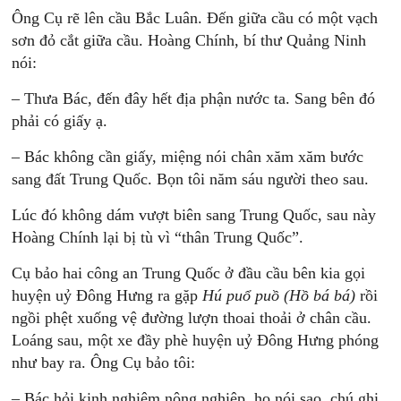
Ông Cụ rẽ lên cầu Bắc Luân. Đến giữa cầu có một vạch
sơn đỏ cắt giữa cầu. Hoàng Chính, bí thư Quảng Ninh
nói:
– Thưa Bác, đến đây hết địa phận nước ta. Sang bên đó
phải có giấy ạ.
– Bác không cần giấy, miệng nói chân xăm xăm bước
sang đất Trung Quốc. Bọn tôi năm sáu người theo sau.
Lúc đó không dám vượt biên sang Trung Quốc, sau này
Hoàng Chính lại bị tù vì “thân Trung Quốc”.
Cụ bảo hai công an Trung Quốc ở đầu cầu bên kia gọi
huyện uỷ Đông Hưng ra gặp
Hú puổ puồ (Hồ bá bá)
rồi
ngồi phệt xuống vệ đường lượn thoai thoải ở chân cầu.
Loáng sau, một xe đầy phè huyện uỷ Đông Hưng phóng
như bay ra. Ông Cụ bảo tôi:
– Bác hỏi kinh nghiệm nông nghiệp, họ nói sao, chú ghi