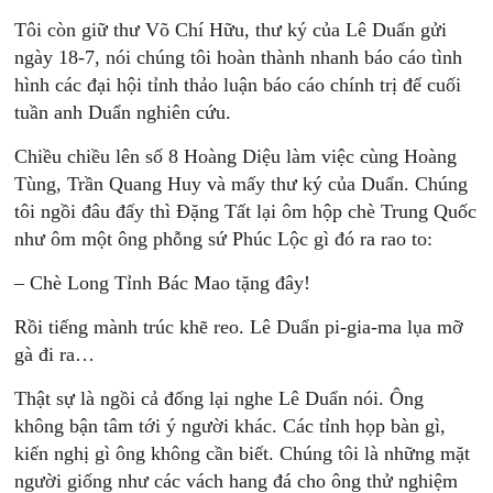
Tôi còn giữ thư Võ Chí Hữu, thư ký của Lê Duẩn gửi
ngày 18-7, nói chúng tôi hoàn thành nhanh báo cáo tình
hình các đại hội tỉnh thảo luận báo cáo chính trị để cuối
tuần anh Duẩn nghiên cứu.
Chiều chiều lên số 8 Hoàng Diệu làm việc cùng Hoàng
Tùng, Trần Quang Huy và mấy thư ký của Duẩn. Chúng
tôi ngồi đâu đấy thì Đặng Tất lại ôm hộp chè Trung Quốc
như ôm một ông phỗng sứ Phúc Lộc gì đó ra rao to:
– Chè Long Tỉnh Bác Mao tặng đây!
Rồi tiếng mành trúc khẽ reo. Lê Duẩn pi-gia-ma lụa mỡ
gà đi ra…
Thật sự là ngồi cả đống lại nghe Lê Duẩn nói. Ông
không bận tâm tới ý người khác. Các tỉnh họp bàn gì,
kiến nghị gì ông không cần biết. Chúng tôi là những mặt
người giống như các vách hang đá cho ông thử nghiệm