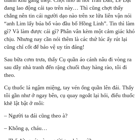
thành khu gang thép. Chợt nhớ ai nói Trần Dần, Lê Đạt
đang lao động cải tạo trên này… Thì cũng chợt thấy
chẳng nên tin cái người dạo nào trên xe lửa liên vận nói
“anh Lim lấy búa bổ vào đầu bố Hồng Linh”. Tin thì làm
gì? Và làm được cái gì? Phân vân kèm một cảm giác khó
chịu. Nhưng nay cần nói thêm là các thứ lúc ấy rút lại
cũng chỉ cốt để bảo vệ uy tín đảng!
Sau bữa cơm trưa, thấy Cụ quần áo cánh nâu đi vòng ra
sau dẫy nhà tranh đến rặng chuối thay hàng rào, tôi đi
theo.
Cụ thuốc lá ngậm miệng, tay vén ống quần lên đái. Thấy
tôi gần như ở ngay bên, cụ quay ngoắt lại hỏi, điếu thuốc
khẽ lật bật ở môi:
– Người ta đái cũng theo à?
– Không ạ, cháu…