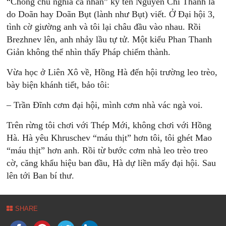
“Chống chủ nghĩa cá nhân” ký tên Nguyễn Chí Thanh là
do Doãn hay Doãn Bụt (lành như Bụt) viết. Ở Đại hội 3,
tình cờ giường anh và tôi lại châu đầu vào nhau. Rồi
Brezhnev lên, anh nhảy lầu tự tử. Một kiểu Phan Thanh
Giản không thể nhìn thấy Pháp chiếm thành.
Vừa học ở Liên Xô về, Hồng Hà đến hội trường leo trèo,
bày biện khánh tiết, bảo tôi:
– Trần Đĩnh cơm đại hội, mình cơm nhà vác ngà voi.
Trên rừng tôi chơi với Thép Mới, không chơi với Hồng
Hà. Hà yêu Khruschev “máu thịt” hơn tôi, tôi ghét Mao
“máu thịt” hơn anh. Rồi từ bước cơm nhà leo trèo treo
cờ, căng khẩu hiệu ban đầu, Hà dự liền mấy đại hội. Sau
lên tới Ban bí thư.
SHARE