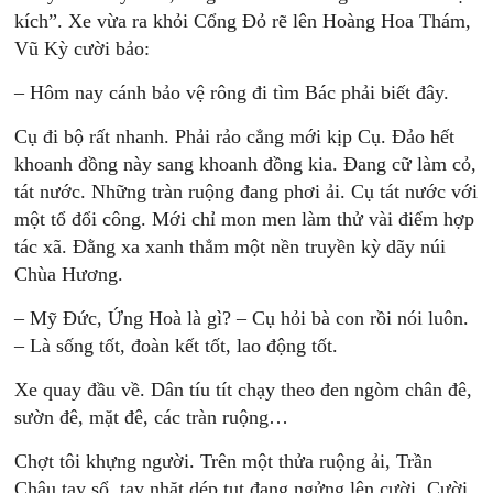
kích”. Xe vừa ra khỏi Cổng Đỏ rẽ lên Hoàng Hoa Thám,
Vũ Kỳ cười bảo:
– Hôm nay cánh bảo vệ rông đi tìm Bác phải biết đây.
Cụ đi bộ rất nhanh. Phải rảo cẳng mới kịp Cụ. Đảo hết
khoanh đồng này sang khoanh đồng kia. Đang cữ làm cỏ,
tát nước. Những tràn ruộng đang phơi ải. Cụ tát nước với
một tổ đổi công. Mới chỉ mon men làm thử vài điểm hợp
tác xã. Đằng xa xanh thẳm một nền truyền kỳ dãy núi
Chùa Hương.
– Mỹ Đức, Ứng Hoà là gì? – Cụ hỏi bà con rồi nói luôn.
– Là sống tốt, đoàn kết tốt, lao động tốt.
Xe quay đầu về. Dân tíu tít chạy theo đen ngòm chân đê,
sườn đê, mặt đê, các tràn ruộng…
Chợt tôi khựng người. Trên một thửa ruộng ải, Trần
Châu tay sổ, tay nhặt dép tụt đang ngửng lên cười. Cười