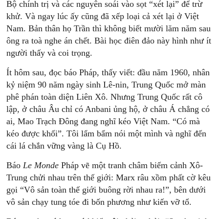
Bộ chính trị và các nguyên soái vào sọt “xét lại” để trừ
khử. Và ngay lúc ấy cũng đã xếp loại cả xét lại ở Việt
Nam. Bản thân họ Trần thì không biết mười lăm năm sau
ông ra toà nghe án chết. Bài học điên đảo này hình như ít
người thấy và coi trọng.
Ít hôm sau, đọc báo Pháp, thấy viết: đầu năm 1960, nhân
kỷ niệm 90 năm ngày sinh Lê-nin, Trung Quốc mở màn
phê phán toàn diện Liên Xô. Nhưng Trung Quốc rất cô
lập, ở châu Âu chỉ có Anbani ủng hộ, ở châu Á chẳng có
ai, Mao Trạch Đông đang nghĩ kéo Việt Nam. “Có mà
kéo được khối”. Tôi lẩm bẩm nói một mình và nghĩ đến
cái lá chắn vững vàng là Cụ Hồ.
Báo
Le Monde
Pháp vẽ một tranh châm biếm cảnh Xô-
Trung chửi nhau trên thế giới: Marx râu xồm phất cờ kêu
gọi “Vô sản toàn thế giới buông rời nhau ra!”, bên dưới
vô sản chạy tung tóe đi bốn phương như kiến vỡ tổ.