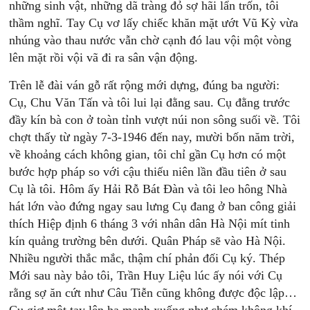
những sinh vật, những dã tràng đỏ sợ hãi lẩn trốn, tôi
thầm nghĩ. Tay Cụ vơ lấy chiếc khăn mặt ướt Vũ Kỳ vừa
nhúng vào thau nước vẫn chờ cạnh đó lau vội một vòng
lên mặt rồi vội vã đi ra sân vận động.
Trên lễ đài ván gỗ rất rộng mới dựng, đúng ba người:
Cụ, Chu Văn Tấn và tôi lui lại đằng sau. Cụ đằng trước
đầy kín bà con ở toàn tỉnh vượt núi non sông suối về. Tôi
chợt thấy từ ngày 7-3-1946 đến nay, mười bốn năm trời,
về khoảng cách không gian, tôi chỉ gần Cụ hơn có một
bước hợp pháp so với cậu thiếu niên lần đầu tiên ở sau
Cụ là tôi. Hôm ấy Hải Rỗ Bát Đàn và tôi leo hông Nhà
hát lớn vào đứng ngay sau lưng Cụ đang ở ban công giải
thích Hiệp định 6 tháng 3 với nhân dân Hà Nội mít tinh
kín quảng trường bên dưới. Quân Pháp sẽ vào Hà Nội.
Nhiều người thắc mắc, thậm chí phản đối Cụ ký. Thép
Mới sau này bảo tôi, Trần Huy Liệu lúc ấy nói với Cụ
rằng sợ ăn cứt như Câu Tiễn cũng không được độc lập…