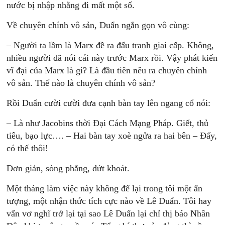
nước bị nhập nhằng đi mất một số.
Về chuyên chính vô sản, Duẩn ngắn gọn vô cùng:
– Người ta lầm là Marx đề ra đấu tranh giai cấp. Không,
nhiều người đã nói cái này trước Marx rồi. Vậy phát kiến
vĩ đại của Marx là gì? Là đầu tiên nêu ra chuyên chính
vô sản. Thế nào là chuyên chính vô sản?
Rồi Duẩn cười cười đưa cạnh bàn tay lên ngang cổ nói:
– Là như Jacobins thời Đại Cách Mạng Pháp. Giết, thủ
tiêu, bạo lực…. – Hai bàn tay xoè ngửa ra hai bên – Đấy,
có thế thôi!
Đơn giản, sòng phẳng, dứt khoát.
Một tháng làm việc này không để lại trong tôi một ấn
tượng, một nhận thức tích cực nào về Lê Duẩn. Tôi hay
vẩn vơ nghĩ trở lại tại sao Lê Duẩn lại chỉ thị báo Nhân