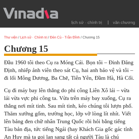
lịch sử · chính trị
văn chương
Thư viện
/
Lịch sử · Chính trị
/
Đèn Cù - Trần Đĩnh
/
Chương 15
Chương 15
Đầu 1960 tôi theo Cụ ra Móng Cái. Bọn tôi – Đinh Đăng
Định, nhiếp ảnh viên theo sát Cụ, hai anh bảo vệ và tôi –
đi lối Mông Dương, Ba Chẽ, Tiên Yên, Đầm Hà, Hà Cối.
Cụ đi máy bay lên thẳng do phi công Liên Xô lái – vừa
lái vừa vực phi công ta. Vừa trên máy bay xuống, Cụ ra
thẳng nơi mít tinh. Sau mít tinh, kéo chúng tôi lượn phố.
Thăm xưởng gốm, trường học, lớp vỡ lòng lít nhít. Viết
lên bảng đen chữ nhân Trung Quốc rồi hỏi bằng tiếng
Tàu bản địa, tức tiếng Ngái (hay Khách Gia gốc gác tỉnh
An Huy mà ta gọi lan sang tất cả người Tàu là chú