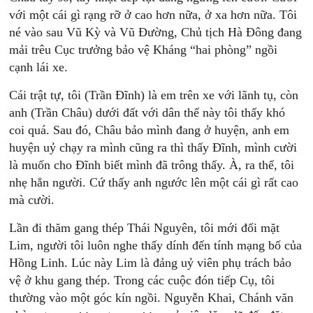
với một cái gì rạng rỡ ở cao hơn nữa, ở xa hơn nữa. Tôi
né vào sau Vũ Kỳ và Vũ Đường, Chủ tịch Hà Đông đang
mải trêu Cục trưởng bảo vệ Kháng “hai phòng” ngồi
cạnh lái xe.
Cái trật tự, tôi (Trần Đĩnh) là em trên xe với lãnh tụ, còn
anh (Trần Châu) dưới đất với dân thế này tôi thấy khó
coi quá. Sau đó, Châu bảo mình đang ở huyện, anh em
huyện uỷ chạy ra mình cũng ra thì thấy Đĩnh, mình cười
là muốn cho Đĩnh biết mình đã trông thấy. À, ra thế, tôi
nhẹ hẳn người. Cứ thấy anh ngước lên một cái gì rất cao
mà cười.
Lần đi thăm gang thép Thái Nguyên, tôi mới đối mặt
Lim, người tôi luôn nghe thấy dính đến tính mạng bố của
Hồng Linh. Lúc này Lim là đảng uỷ viên phụ trách bảo
vệ ở khu gang thép. Trong các cuộc đón tiếp Cụ, tôi
thường vào một góc kín ngồi. Nguyễn Khai, Chánh văn