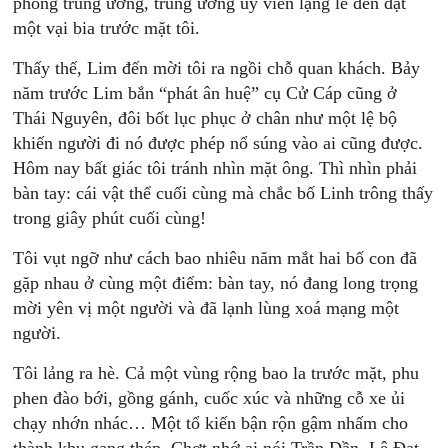
phòng trung ương, trung ương uỷ viên lặng lẽ đến đặt
một vại bia trước mặt tôi.
Thấy thế, Lim đến mời tôi ra ngồi chỗ quan khách. Bảy
năm trước Lim bắn “phát ân huệ” cụ Cử Cáp cũng ở
Thái Nguyên, đôi bốt lục phục ở chân như một lệ bộ
khiến người đi nó được phép nổ súng vào ai cũng được.
Hôm nay bất giác tôi tránh nhìn mặt ông. Thì nhìn phải
bàn tay: cái vật thể cuối cùng mà chắc bố Linh trông thấy
trong giây phút cuối cùng!
Tôi vụt ngỡ như cách bao nhiêu năm mắt hai bố con đã
gặp nhau ở cùng một điểm: bàn tay, nó đang long trọng
mời yên vị một người và đã lạnh lùng xoá mạng một
người.
Tôi lảng ra hè. Cả một vùng rộng bao la trước mặt, phu
phen đào bới, gồng gánh, cuốc xúc và những cỗ xe ủi
chạy nhớn nhác… Một tổ kiến bận rộn gậm nhấm cho