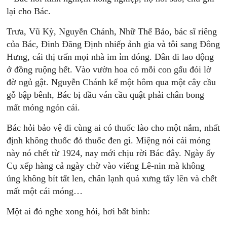
lại cho Bác.
Trưa, Vũ Kỳ, Nguyễn Chánh, Nhữ Thế Bảo, bác sĩ riêng
của Bác, Đinh Đăng Định nhiếp ảnh gia và tôi sang Đông
Hưng, cái thị trấn mọi nhà im ỉm đóng. Dân đi lao động
ở đồng ruộng hết. Vào vườn hoa có mỗi con gấu đói lờ
đờ ngủ gật. Nguyễn Chánh kể một hôm qua một cây cầu
gỗ bập bênh, Bác bị đầu ván cầu quật phải chân bong
mất móng ngón cái.
Bác hỏi bảo vệ đi cùng ai có thuốc lào cho một nắm, nhất
định không thuốc đỏ thuốc đen gì. Miệng nói cái móng
này nó chết từ 1924, nay mới chịu rời Bác đây. Ngày ấy
Cụ xếp hàng cả ngày chờ vào viếng Lê-nin mà không
ủng không bít tất len, chân lạnh quá xưng tấy lên và chết
mất một cái móng…
Một ai đó nghe xong hỏi, hơi bất bình: