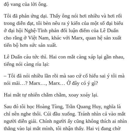
độ vang của lời ông.
Tôi đã phản ứng dại. Thấy ông nói hơi nhiều và hơi rối
trong diễn đạt, tôi bèn nêu ra ý kiến của một số đại biểu
ở đại hội Nghệ-Tĩnh phản đối luận điểm của Lê Duẩn
cho rằng ở Việt Nam, khác với Marx, quan hệ sản xuất
tiến bộ hơn sức sản xuất.
Lê Duẩn cáu tức thì. Hai con mắt càng xáp lại gần nhau,
tiếng nói càng ríu lại:
– Tôi đã nói nhiều lần rồi mà sao cứ cố hiểu sai ý tôi mà
nói mãi…? Marx…, Marx… Ở đây có ý gì?
Hai mắt tự nhiên chằm chằm, xoay xoáy lại.
Sau đó tôi học Hoàng Tùng, Trần Quang Huy, nghĩa là
chỉ nên nghe thôi. Cúi đầu xuống. Tránh nhìn cả vào mắt
người diễn giải. Chính người ấy cũng không thích ai nhìn
thẳng vào lại mắt mình, tôi nhận thấy. Hai vị đang chờ