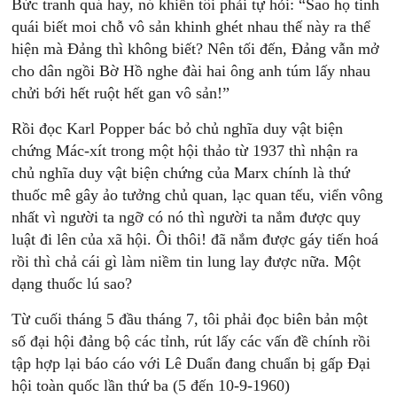
Bức tranh quá hay, nó khiến tôi phải tự hỏi: “Sao họ tinh
quái biết moi chỗ vô sản khinh ghét nhau thế này ra thể
hiện mà Đảng thì không biết? Nên tối đến, Đảng vẫn mở
cho dân ngồi Bờ Hồ nghe đài hai ông anh túm lấy nhau
chửi bới hết ruột hết gan vô sản!”
Rồi đọc Karl Popper bác bỏ chủ nghĩa duy vật biện
chứng Mác-xít trong một hội thảo từ 1937 thì nhận ra
chủ nghĩa duy vật biện chứng của Marx chính là thứ
thuốc mê gây ảo tưởng chủ quan, lạc quan tếu, viển vông
nhất vì người ta ngỡ có nó thì người ta nắm được quy
luật đi lên của xã hội. Ôi thôi! đã nắm được gáy tiến hoá
rồi thì chả cái gì làm niềm tin lung lay được nữa. Một
dạng thuốc lú sao?
Từ cuối tháng 5 đầu tháng 7, tôi phải đọc biên bản một
số đại hội đảng bộ các tỉnh, rút lấy các vấn đề chính rồi
tập hợp lại báo cáo với Lê Duẩn đang chuẩn bị gấp Đại
hội toàn quốc lần thứ ba (5 đến 10-9-1960)