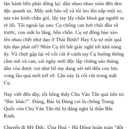
lăn bánh liền phải dừng lại: dân nhao nhao xúm đến đen
đặc quanh xe. Mấy anh bảo vệ và tôi leo lên nắp mũi xe,
tựa vào kính chắn gió, lấy tay lấy chân khoả gạt người ra
rẽ lối. Tôi ngoái lại sau: Cụ chống can hơi chúi đầu về
trước, con mắt lo lắng, bồn chồn. Cụ sợ đồng bào xéo
lên nhau chết như dạo ở Thái Bình? Hay Cụ sợ một quả
lựu đạn phát nổ? Nhìn Cụ tôi bất giác nghĩ tới khả năng
ấy. Và chợt gặp lại vẻ côi cút ở cánh tay Cụ buông thõng
cầm mũ và can, cái ngày mới độc lập chừng sáu tháng,
dân còn được coi như bố mẹ đang xét nét đứa con lưu
vong lâu quá mới trở về. Lần này là côi cút trong mắt
Cụ.
Nay viết đến đây, tôi bỗng thấy Chu Văn Tấn quá tiên tri.
“Bác khác!”. Đúng, Bác bị Đảng coi là chống Trung
Quốc còn Chu Văn Tấn thì bị đảng nghi là thân Bắc
Kinh.
Chuyến đi Mỹ Đức, Ứng Hoà – Hà Đông hoàn toàn “đột