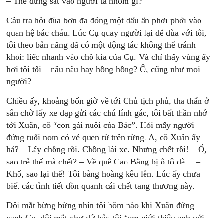
– Thế đứng sát vào người ta nhòm gì?
Câu tra hỏi đùa bơn đã đóng một dấu ấn phơi phới vào
quan hệ bác cháu. Lúc Cụ quay người lại để đùa với tôi,
tôi theo bản năng đã có một động tác không thể tránh
khỏi: liếc nhanh vào chỗ kia của Cụ. Và chỉ thấy vùng ấy
hơi tôi tối – nâu nâu hay hồng hồng? Ô, cũng như mọi
người?
Chiều ấy, khoảng bốn giờ về tới Chủ tịch phủ, tha thẩn ở
sân chờ lấy xe đạp gửi các chú lính gác, tôi bất thần nhớ
tới Xuân, cô “con gái nuôi của Bác”. Hỏi mấy người
đứng tuổi nom có vẻ quen từ trên rừng. A, cô Xuân ấy
hả? – Lấy chồng rồi. Chồng lái xe. Nhưng chết rồi! – Ố,
sao trẻ thế mà chết? – Về quê Cao Bằng bị ô tô đè… –
Khổ, sao lại thế! Tôi bàng hoàng kêu lên. Lúc ấy chưa
biết các tình tiết đồn quanh cái chết tang thương này.
Đôi mắt bừng bừng nhìn tôi hôm nào khi Xuân đứng
cạnh Cụ, đôi mắt như dứ bảo tôi “em giới thiệu anh với