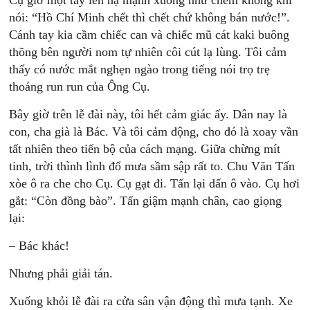
Cụ giơ một tay lên hạ mạnh xuống như chém không khí
nói: “Hồ Chí Minh chết thì chết chứ không bán nước!”.
Cánh tay kia cầm chiếc can và chiếc mũ cát kaki buông
thõng bên người nom tự nhiên côi cút lạ lùng. Tôi cảm
thấy có nước mắt nghẹn ngào trong tiếng nói trọ trẹ
thoáng run run của Ông Cụ.
Bây giờ trên lễ đài này, tôi hết cảm giác ấy. Dân nay là
con, cha già là Bác. Và tôi cảm động, cho đó là xoay vần
tất nhiên theo tiến bộ của cách mạng. Giữa chừng mít
tinh, trời thình lình đổ mưa sầm sập rất to. Chu Văn Tấn
xòe ô ra che cho Cụ. Cụ gạt đi. Tấn lại dấn ô vào. Cụ hơi
gắt: “Còn đồng bào”. Tấn giậm mạnh chân, cao giọng
lại:
– Bác khác!
Nhưng phải giải tán.
Xuống khỏi lễ đài ra cửa sân vận động thì mưa tạnh. Xe