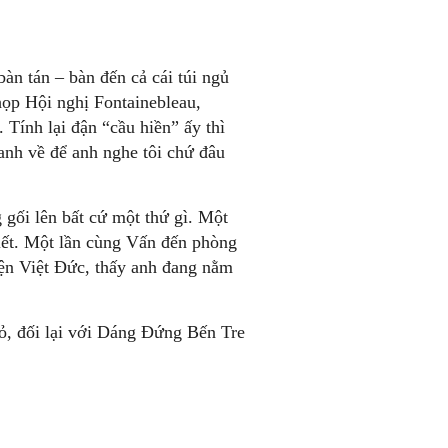
àn tán – bàn đến cả cái túi ngủ
ọp Hội nghị Fontainebleau,
ính lại đận “cầu hiền” ấy thì
 anh về để anh nghe tôi chứ đâu
gối lên bất cứ một thứ gì. Một
viết. Một lần cùng Vấn đến phòng
ện Việt Đức, thấy anh đang nằm
, đối lại với Dáng Đứng Bến Tre