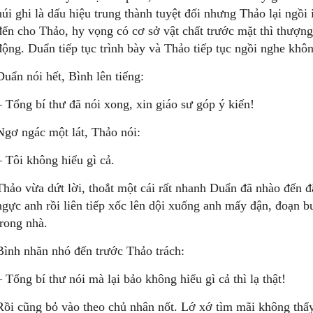
húi ghi là dấu hiệu trung thành tuyệt đối nhưng Thảo lại ngồi 
đến cho Thảo, hy vọng có cơ sở vật chất trước mặt thì thượng
động. Duẩn tiếp tục trình bày và Thảo tiếp tục ngồi nghe khô
Duẩn nói hết, Bình lên tiếng:
– Tổng bí thư đã nói xong, xin giáo sư góp ý kiến!
Ngơ ngác một lát, Thảo nói:
– Tôi không hiểu gì cả.
Thảo vừa dứt lời, thoắt một cái rất nhanh Duẩn đã nhào đến đ
ngực anh rồi liên tiếp xốc lên dội xuống anh mấy đận, đoạn b
trong nhà.
Bình nhăn nhó đến trước Thảo trách:
– Tổng bí thư nói mà lại bảo không hiểu gì cả thì lạ thật!
Rồi cũng bỏ vào theo chủ nhân nốt. Lớ xớ tìm mãi không thấy