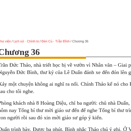
hư viện
/
Lịch sử · Chính trị
/
Đèn Cù - Trần Đĩnh
/
Chương 36
Chương 36
Trần Đức Thảo, nhà triết học bị về vườn vì Nhân văn – Gia
Nguyễn Đức Bình, thư ký của Lê Duẩn đánh xe đến đón lên g
Xảy một chuyện không ai nghĩ ra nổi. Chính Thảo kể nó cho 
sau cho tôi nghe.
Phòng khách nhà 8 Hoàng Diệu, chỉ ba người: chủ nhà Duẩn,
hôm nay Tổng bí thư mời giáo sư đến để nghe Tổng bí thư tr
con người rồi sau đó xin mời giáo sư góp ý kiến.
Duẩn trình bày. Được ba phút, Bình nhắc Thảo chú ý ghi. Ở 