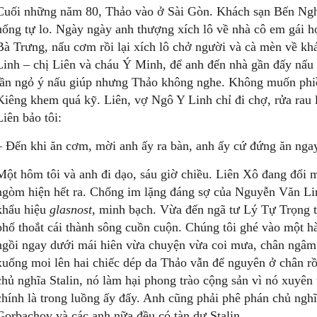
Cuối những năm 80, Thảo vào ở Sài Gòn. Khách sạn Bến Nghé
uống tự lo. Ngày ngày anh thượng xích lô về nhà cô em gái 
Bà Trưng, nấu cơm rồi lại xích lô chở người và cà mèn về k
Linh – chị Liên và cháu Ý Minh, để anh đến nhà gần đấy nấu 
lần ngỏ ý nấu giúp nhưng Thảo không nghe. Không muốn phiề
Kiêng khem quá kỹ. Liên, vợ Ngô Y Linh chỉ đi chợ, rửa rau 
Liên bảo tôi:
– Đến khi ăn cơm, mời anh ấy ra bàn, anh ấy cứ đứng ăn ng
Một hôm tôi và anh đi dạo, sáu giờ chiều. Liên Xô đang đổi 
ngòm hiện hết ra. Chống im lặng đáng sợ của Nguyễn Văn Li
khẩu hiệu
glasnost
, minh bạch. Vừa đến ngã tư Lý Tự Trọng
phố thoắt cái thành sông cuồn cuộn. Chúng tôi ghé vào một 
ngồi ngay dưới mái hiên vừa chuyện vừa coi mưa, chân ngâm t
xuống moi lên hai chiếc dép da Thảo vẫn để nguyên ở chân rồ
chủ nghĩa Stalin, nó làm hại phong trào cộng sản vì nó xuyê
chính là trong luồng ấy đấy. Anh cũng phải phê phán chủ nghĩ
Gorbachov và các anh nữa đều có tàn dư Stalin.