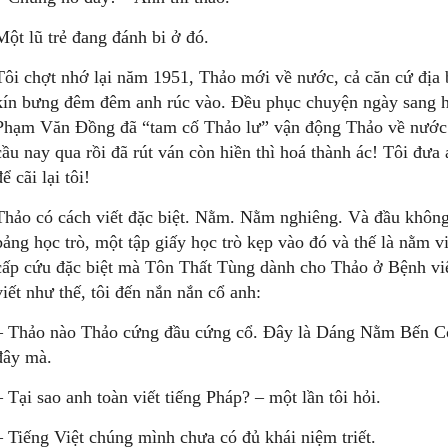
Một lũ trẻ đang đánh bi ở đó.
Tôi chợt nhớ lại năm 1951, Thảo mới về nước, cả căn cứ địa b
kín bưng đêm đêm anh rúc vào. Đều phục chuyện ngày sang h
Phạm Văn Đồng đã “tam cố Thảo lư” vận động Thảo về nước. T
cầu nay qua rồi đã rút ván còn hiền thì hoá thành ác! Tôi đưa
để cãi lại tôi!
Thảo có cách viết đặc biệt. Nằm. Nằm nghiêng. Và đầu không 
bảng học trò, một tập giấy học trò kẹp vào đó và thế là nằm 
cấp cứu đặc biệt mà Tôn Thất Tùng dành cho Thảo ở Bệnh vi
viết như thế, tôi đến nắn nắn cổ anh:
– Thảo nào Thảo cứng đầu cứng cổ. Đây là Dáng Nằm Bến Cỏ
đây mà.
– Tại sao anh toàn viết tiếng Pháp? – một lần tôi hỏi.
– Tiếng Việt chúng mình chưa có đủ khái niệm triết.