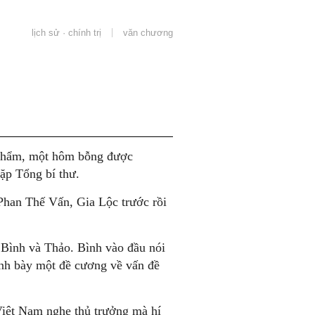
lịch sử · chính trị
văn chương
i phẩm, một hôm bỗng được
ặp Tổng bí thư.
Phan Thế Vấn, Gia Lộc trước rồi
 Bình và Thảo. Bình vào đầu nói
ình bày một đề cương về vấn đề
Việt Nam nghe thủ trưởng mà hí