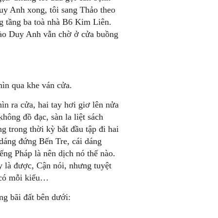
uy Anh xong, tôi sang Thảo theo
ng tầng ba toà nhà B6 Kim Liên.
Đào Duy Anh vẫn chờ ở cửa buồng
hìn qua khe ván cửa.
 ra cửa, hai tay hơi giơ lên nửa
ông đồ đạc, sàn la liệt sách
 trong thời kỳ bắt đầu tập đi hai
i dáng đứng Bến Tre, cái dáng
ếng Pháp là nên dịch nó thế nào.
 là được, Cận nói, nhưng tuyệt
o có mỗi kiểu…
ng bãi đất bên dưới: