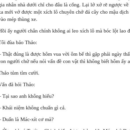
gia nhân nhà dưới chỉ cho đâu là cổng. Lại lớ xớ rẽ ngược 
xa mới vớ được một xích lô chuyên chở đá cây cho mậu dịch
vào mép thùng xe.
Hồi ấy người chân chính không ai leo xích lô mà bóc lột lao 
Tôi đùa bảo Thảo:
– Thật đúng là được hôm vua vời ôm bế thì gặp phải ngày thấ
con người chứ nếu nói vấn đề con vật thì không biết hôm ấy a
Thảo tủm tỉm cười.
Vấn đã hỏi Thảo:
– Tại sao anh không hiểu?
– Khái niệm không chuẩn gì cả.
– Duẩn là Mác-xít cơ mà?