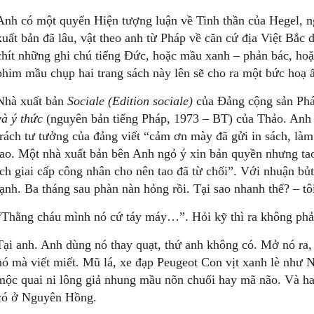
Anh có một quyển Hiện tượng luận về Tinh thần của Hegel, n
xuất bản đã lâu, vật theo anh từ Pháp về căn cứ địa Việt Bắc d
chít những ghi chú tiếng Đức, hoặc mầu xanh – phản bác, hoặ
phim mầu chụp hai trang sách này lên sẽ cho ra một bức hoạ ấ
Nhà xuất bản
Sociale (Edition sociale)
của Đảng cộng sản Ph
và ý thức
(nguyên bản tiếng Pháp, 1973 – BT) của Thảo. Anh 
trách tư tưởng của đảng viết “cảm ơn mày đã gửi in sách, là
tao. Một nhà xuất bản bên Anh ngỏ ý xin bản quyền nhưng tao
ích giai cấp công nhân cho nên tao đã từ chối”. Với nhuận bủ
lạnh. Ba tháng sau phàn nàn hỏng rồi. Tại sao nhanh thế? – tôi
“Thằng cháu mình nó cứ táy máy…”. Hỏi kỹ thì ra không phả
Tại anh. Anh dùng nó thay quạt, thứ anh không có. Mở nó ra
nó mà viết miết. Mũ lá, xe đạp Peugeot Con vịt xanh lè như
mộc quai ni lông giả nhung mầu nõn chuối hay mã não. Và ha
có ở Nguyên Hồng.