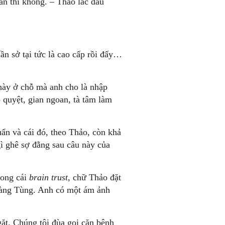
n thì không. – Thảo lắc đầu
ần sở tại tức là cao cấp rồi đấy…
này ở chỗ mà anh cho là nhập
 quyệt, gian ngoan, tà tâm làm
ẩn và cái đó, theo Thảo, còn khả
ì ghê sợ đằng sau câu này của
rong cái
brain trust
, chữ Thảo đặt
oàng Tùng. Anh có một ám ảnh
ặt. Chúng tôi đùa gọi căn bệnh