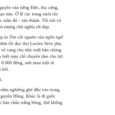
guyên văn tiếng Đức, bìa cứng,
ạo nào. Ở lề các trang sách chi
c mầu đỏ – tán thành. Tôi nói có
n tượng chủ nghĩa rất đẹp.
áp in
Tìm cội nguồn của ngôn ngữ
đưa tôi đọc thư Lucien Sève phụ
m vẻ vang cho nhà xuất bản chúng
 biết mày chỉ chuyên tâm cho lợi
t 8.000 đồng, anh mua một tủ
 hỏi.
i.
, nằm nghiêng ghé đầu vào trong
 Nguyên Hồng. Khác là đi guốc
i bàn chân trắng hồng, thứ không