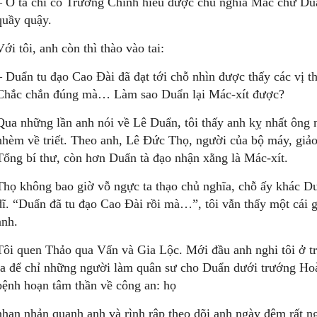
– Ở ta chỉ có Trường Chinh hiểu được chủ nghĩa Mác chứ Duẩ
quầy quậy.
Với tôi, anh còn thì thào vào tai:
– Duẩn tu đạo Cao Đài đã đạt tới chỗ nhìn được thấy các vị th
Chắc chắn đúng mà… Làm sao Duẩn lại Mác-xít được?
Qua những lần anh nói về Lê Duẩn, tôi thấy anh kỵ nhất ông 
nhèm về triết. Theo anh, Lê Đức Thọ, người của bộ máy, giảo
Tổng bí thư, còn hơn Duẩn tà đạo nhận xằng là Mác-xít.
Thọ không bao giờ vỗ ngực ta thạo chủ nghĩa, chỗ ấy khác Du
dĩ. “Duẩn đã tu đạo Cao Đài rồi mà…”, tôi vẫn thấy một cái g
anh.
Tôi quen Thảo qua Vấn và Gia Lộc. Mới đầu anh nghi tôi ở t
ra để chỉ những người làm quân sư cho Duẩn dưới trướng H
bệnh hoạn tâm thần về công an: họ
nhan nhản quanh anh và rình rập theo dõi anh ngày đêm rất ng