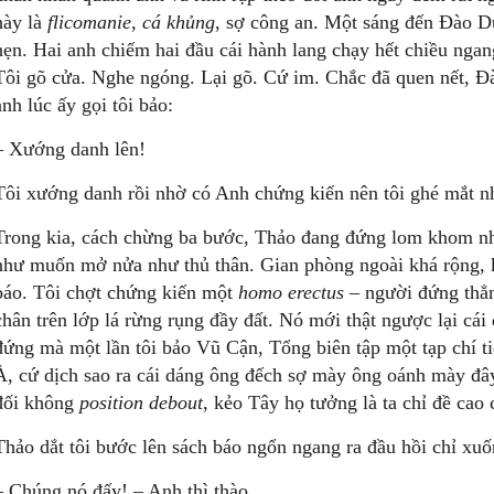
này là
flicomanie, cá khủng
, sợ công an. Một sáng đến Đào D
hẹn. Hai anh chiếm hai đầu cái hành lang chạy hết chiều nga
Tôi gõ cửa. Nghe ngóng. Lại gõ. Cứ im. Chắc đã quen nết, 
anh lúc ấy gọi tôi bảo:
– Xướng danh lên!
Tôi xướng danh rồi nhờ có Anh chứng kiến nên tôi ghé mắt n
Trong kia, cách chừng ba bước, Thảo đang đứng lom khom nhìn
như muốn mở nửa như thủ thân. Gian phòng ngoài khá rộng, kh
báo. Tôi chợt chứng kiến một
homo erectus
– người đứng thẳng
chân trên lớp lá rừng rụng đầy đất. Nó mới thật ngược lại cá
đứng mà một lần tôi bảo Vũ Cận, Tổng biên tập một tạp chí ti
À, cứ dịch sao ra cái dáng ông đếch sợ mày ông oánh mày đây
đối không
position debout
, kẻo Tây họ tưởng là ta chỉ đề ca
Thảo dắt tôi bước lên sách báo ngổn ngang ra đầu hồi chỉ xuố
– Chúng nó đấy! – Anh thì thào.