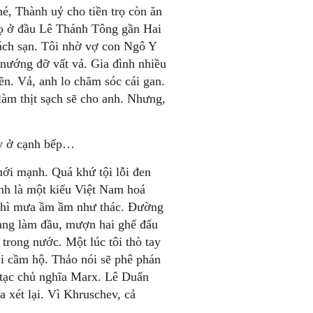
, Thành uỷ cho tiền trọ còn ăn
họ ở đầu Lê Thánh Tông gần Hai
hách sạn. Tôi nhờ vợ con Ngô Y
nướng đỡ vất vả. Gia đình nhiều
n. Vả, anh lo chăm sóc cái gan.
làm thịt sạch sẽ cho anh. Nhưng,
ay ở cạnh bếp…
mới mạnh. Quá khứ tội lỗi đen
nh là một kiểu Việt Nam hoá
 thì mưa ầm ầm như thác. Đường
hàng làm đầu, mượn hai ghế đẩu
rong nước. Một lúc tôi thò tay
i cầm hộ. Thảo nói sẽ phê phán
n tạc chủ nghĩa Marx. Lê Duẩn
a xét lại. Vì Khruschev, cả