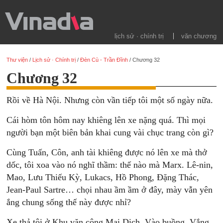
lịch sử · chính trị
văn chương
Thư viện
/
Lịch sử · Chính trị
/
Đèn Cù - Trần Đĩnh
/
Chương 32
Chương 32
Rồi về Hà Nội. Nhưng còn vần tiếp tôi một số ngày nữa.
Cái hòm tôn hôm nay khiêng lên xe nặng quá. Thì mọi
người bạn một biên bản khai cung vài chục trang còn gì?
Cùng Tuấn, Côn, anh tài khiêng được nó lên xe mà thở
dốc, tôi xoa vào nó nghĩ thầm: thế nào mà Marx. Lê-nin,
Mao, Lưu Thiếu Kỳ, Lukacs, Hồ Phong, Đặng Thác,
Jean-Paul Sartre… chọi nhau ầm ầm ở đây, mày vẫn yên
ắng chung sống thế này được nhỉ?
Xe thả tôi ở Khu văn công Mai Dịch. Vào buồng. Vắng