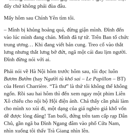
đấy chứ không phải đùa đâu.
Mấy hôm sau Chính Yên tìm tôi.
– Mình bị khủng hoảng quá, đừng giận mình. Đĩnh đến
vào lúc mình đang chán. Mình đã tự tử. Trên Ban tổ chức
trung ương… Khi đang viết bản cung. Treo cổ vào thắt
lưng nhưng thắt lưng bở đứt, ngã một cái đau lịm người.
Đĩnh đừng nói với ai.
Phải nói về Hà Nội hôm trước hôm sau, tôi đọc luôn
Bươm Bướm
(hay N
gười tù khổ sai – Le Papillon
– BT)
của Henri Charrière. “Tà thư” là thứ tôi không thể không
ngốn. Rồi sau hai hôm thì đến xem ngay một phim Liên
Xô chiếu cho nội bộ Hội điện ảnh. Chả thấy cần phải làm
cho mình xo xúi đi, một dạng của giả nghèo giả khổ vốn
dễ được lòng đảng! Tan buổi, đứng trên tam cấp rạp Dân
Chủ, gần ngã ba Đình Ngang đâm vào phố Cửa Nam,
nhìn xuống tôi thấy Trà Giang nhìn lên.