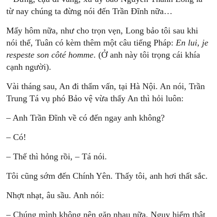
từ nay chúng ta đừng nói đến Trần Đĩnh nữa…
Mấy hôm nữa, như cho trọn vẹn, Long bảo tôi sau khi
nói thế, Tuân có kèm thêm một câu tiếng Pháp:
En lui, je
respeste son côté homme
. (Ở anh này tôi trọng cái khía
cạnh người).
Vài tháng sau, An đi thẩm vấn, tại Hà Nội. An nói, Trần
Trung Tá vụ phó Bảo vệ vừa thấy An thì hỏi luôn:
– Anh Trần Đĩnh về có đến ngay anh không?
– Có!
– Thế thì hỏng rồi, – Tá nói.
Tôi cũng sớm đến Chính Yên. Thấy tôi, anh hơi thất sắc.
Nhợt nhạt, âu sầu. Anh nói:
– Chúng mình không nên gặp nhau nữa. Nguy hiểm thật