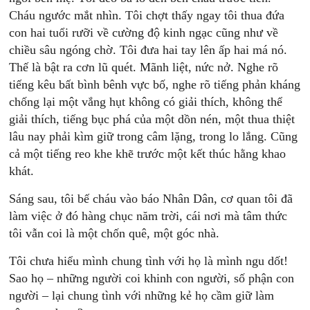
Cháu ngước mắt nhìn. Tôi chợt thấy ngay tôi thua đứa
con hai tuổi rưỡi về cường độ kinh ngạc cũng như về
chiều sâu ngóng chờ. Tôi đưa hai tay lên ấp hai má nó.
Thế là bật ra cơn lũ quét. Mãnh liệt, nức nở. Nghe rõ
tiếng kêu bất bình bênh vực bố, nghe rõ tiếng phản kháng
chống lại một vắng hụt không có giải thích, không thể
giải thích, tiếng bục phá của một dồn nén, một thua thiệt
lâu nay phải kìm giữ trong câm lặng, trong lo lắng. Cũng
cả một tiếng reo khe khẽ trước một kết thúc hằng khao
khát.
Sáng sau, tôi bế cháu vào báo Nhân Dân, cơ quan tôi đã
làm việc ở đó hàng chục năm trời, cái nơi mà tâm thức
tôi vẫn coi là một chốn quê, một góc nhà.
Tôi chưa hiểu mình chung tình với họ là mình ngu dốt!
Sao họ – những người coi khinh con người, số phận con
người – lại chung tình với những kẻ họ cầm giữ làm