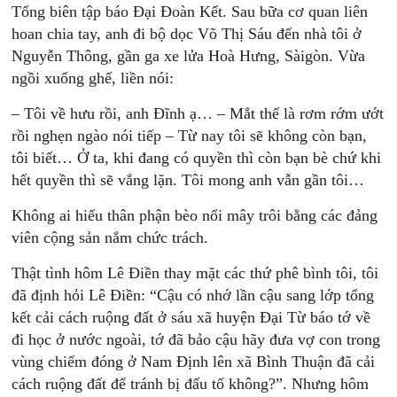
Tổng biên tập báo Đại Đoàn Kết. Sau bữa cơ quan liên
hoan chia tay, anh đi bộ dọc Võ Thị Sáu đến nhà tôi ở
Nguyễn Thông, gần ga xe lửa Hoà Hưng, Sàigòn. Vừa
ngồi xuống ghế, liền nói:
– Tôi về hưu rồi, anh Đĩnh ạ… – Mắt thế là rơm rớm ướt
rồi nghẹn ngào nói tiếp – Từ nay tôi sẽ không còn bạn,
tôi biết… Ở ta, khi đang có quyền thì còn bạn bè chứ khi
hết quyền thì sẽ vắng lặn. Tôi mong anh vẫn gần tôi…
Không ai hiểu thân phận bèo nổi mây trôi bằng các đảng
viên cộng sản nắm chức trách.
Thật tình hôm Lê Điền thay mặt các thứ phê bình tôi, tôi
đã định hỏi Lê Điền: “Cậu có nhớ lần cậu sang lớp tổng
kết cải cách ruộng đất ở sáu xã huyện Đại Từ báo tớ về
đi học ở nước ngoài, tớ đã bảo cậu hãy đưa vợ con trong
vùng chiếm đóng ở Nam Định lên xã Bình Thuận đã cải
cách ruộng đất để tránh bị đấu tố không?”. Nhưng hôm