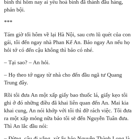
bình thì hôm nay ai yêu hoà bình đã thành đầu hàng,
phản bội.
***
Tám giờ tối hôm về lại Hà Nội, sau cơn lũ quét của con
gái, tôi đến ngay nhà Phan Kế An. Bảo ngay An nếu họ
hỏi tớ có đến cậu không thì bảo có nhé.
– Tại sao? – An hỏi.
– Họ theo tớ ngay từ nhà cho đến đầu ngã tư Quang
Trung đây.
Rồi tôi đưa An một xấp giấy bao thuốc lá, giấy kẹo tôi
ghi ở đó những điều đã khai liên quan đến An. Mai kia
khai cung, An nói khớp với tôi thì đỡ rách việc. Tôi đưa
ra một xấp mỏng nữa bảo tôi sẽ đến Nguyễn Tuân đưa.
Thì An lắc đầu nói:
– Đừng, cậu đi vắng, xừ ấy bảo Nguyễn Thành Long là