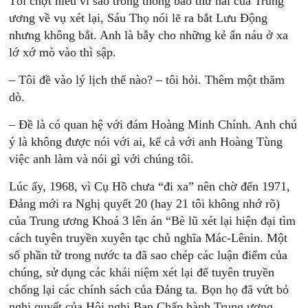
Tôi chợt hiểu vì sao trong thông báo thứ hai của Trung
ương về vụ xét lại, Sáu Thọ nói lẽ ra bắt Lưu Động
nhưng không bắt. Anh là bẫy cho những kẻ ẩn náu ở xa
lớ xớ mò vào thì sập.
– Tôi đề vào lý lịch thế nào? – tôi hỏi. Thêm một thăm
dò.
– Đề là có quan hệ với đám Hoàng Minh Chính. Anh chú
ý là không được nói với ai, kể cả với anh Hoàng Tùng
việc anh làm và nói gì với chúng tôi.
Lúc ấy, 1968, vì Cụ Hồ chưa “đi xa” nên chờ đến 1971,
Đảng mới ra Nghị quyết 20 (hay 21 tôi không nhớ rõ)
của Trung ương Khoá 3 lên án “Bè lũ xét lại hiện đại tìm
cách tuyên truyền xuyên tạc chủ nghĩa Mác-Lênin. Một
số phần tử trong nước ta đã sao chép các luận điểm của
chúng, sử dụng các khái niệm xét lại để tuyên truyền
chống lại các chính sách của Đảng ta. Bọn họ đã vứt bỏ
nghị quyết của Hội nghị Ban Chấp hành Trung ương