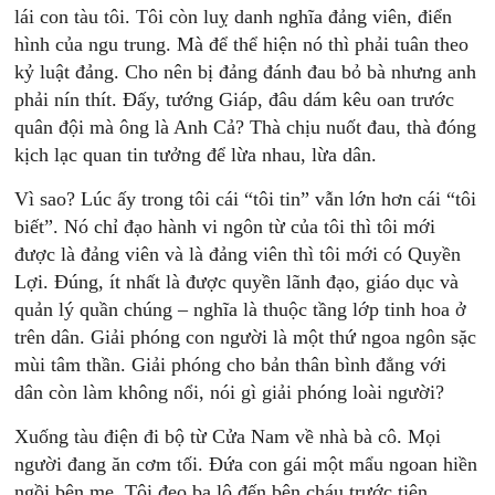
lái con tàu tôi. Tôi còn luỵ danh nghĩa đảng viên, điển
hình của ngu trung. Mà để thể hiện nó thì phải tuân theo
kỷ luật đảng. Cho nên bị đảng đánh đau bỏ bà nhưng anh
phải nín thít. Đấy, tướng Giáp, đâu dám kêu oan trước
quân đội mà ông là Anh Cả? Thà chịu nuốt đau, thà đóng
kịch lạc quan tin tưởng để lừa nhau, lừa dân.
Vì sao? Lúc ấy trong tôi cái “tôi tin” vẫn lớn hơn cái “tôi
biết”. Nó chỉ đạo hành vi ngôn từ của tôi thì tôi mới
được là đảng viên và là đảng viên thì tôi mới có Quyền
Lợi. Đúng, ít nhất là được quyền lãnh đạo, giáo dục và
quản lý quần chúng – nghĩa là thuộc tầng lớp tinh hoa ở
trên dân. Giải phóng con người là một thứ ngoa ngôn sặc
mùi tâm thần. Giải phóng cho bản thân bình đẳng với
dân còn làm không nổi, nói gì giải phóng loài người?
Xuống tàu điện đi bộ từ Cửa Nam về nhà bà cô. Mọi
người đang ăn cơm tối. Đứa con gái một mẩu ngoan hiền
ngồi bên mẹ. Tôi đeo ba lô đến bên cháu trước tiên.