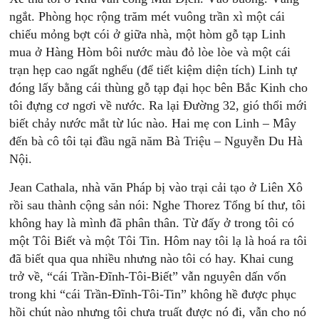
ngắt. Phòng học rộng trăm mét vuông trần xì một cái
chiếu mỏng bợt cói ở giữa nhà, một hòm gỗ tạp Linh
mua ở Hàng Hòm bôi nước màu đỏ lòe lòe và một cái
trạn hẹp cao ngất nghểu (để tiết kiệm diện tích) Linh tự
đóng lấy bằng cái thùng gỗ tạp đại học bên Bắc Kinh cho
tôi đựng cơ ngơi về nước. Ra lại Đường 32, gió thổi mới
biết chảy nước mắt từ lúc nào. Hai mẹ con Linh – Mây
đến bà cô tôi tại đầu ngã năm Bà Triệu – Nguyễn Du Hà
Nội.
Jean Cathala, nhà văn Pháp bị vào trại cải tạo ở Liên Xô
rồi sau thành cộng sản nói: Nghe Thorez Tổng bí thư, tôi
không hay là mình đã phân thân. Từ đấy ở trong tôi có
một Tôi Biết và một Tôi Tin. Hôm nay tôi lạ là hoá ra tôi
đã biết qua qua nhiều nhưng nào tôi có hay. Khai cung
trở về, “cái Trần-Đĩnh-Tôi-Biết” vẫn nguyên dấn vốn
trong khi “cái Trần-Đĩnh-Tôi-Tin” không hề được phục
hồi chút nào nhưng tôi chưa truất được nó đi, vẫn cho nó