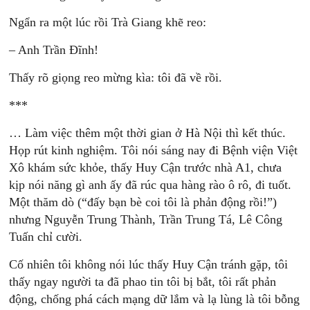
Ngẩn ra một lúc rồi Trà Giang khẽ reo:
– Anh Trần Đĩnh!
Thấy rõ giọng reo mừng kìa: tôi đã về rồi.
***
… Làm việc thêm một thời gian ở Hà Nội thì kết thúc.
Họp rút kinh nghiệm. Tôi nói sáng nay đi Bệnh viện Việt
Xô khám sức khỏe, thấy Huy Cận trước nhà A1, chưa
kịp nói năng gì anh ấy đã rúc qua hàng rào ô rô, đi tuốt.
Một thăm dò (“đấy bạn bè coi tôi là phản động rồi!”)
nhưng Nguyễn Trung Thành, Trần Trung Tá, Lê Công
Tuấn chỉ cười.
Cố nhiên tôi không nói lúc thấy Huy Cận tránh gặp, tôi
thấy ngay người ta đã phao tin tôi bị bắt, tôi rất phản
động, chống phá cách mạng dữ lắm và lạ lùng là tôi bỗng