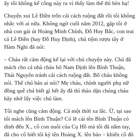
ấy tôi không kể công này ra vì thấy làm thế thì hèn hạ!
Chuyện xui Lê Điền trốn cải cách ruộng đất rồi tôi không
nhắc với ai nữa. Không ngờ cuối năm 2012, gặp tôi ở
nhà con gái út Hoàng Minh Chính, Đỗ Huy Bắc, con trai
cả Lê Điền (hay Đỗ Huy Định), chủ tiệm rượu tây ở
Hàm Nghi đã nói:
– Cháu rất cảm động kể lại với chú chuyện này. Chú đã
mách cho cả nhà cháu bỏ Nam Định lên Bình Thuận,
Thái Nguyên tránh cải cách ruộng đất. Bố cháu không
nói. Thế chú bảo ai nói? Mẹ cháu, chính người phụ nữ
đồng quê chả biết gì hết ấy đã thì thào dặn chúng cháu
hãy nhớ lấy việc chú làm.
Tôi nghe cũng cảm động. Cả một thời xa lắc. Ừ, tại sao
tôi mách lên Bình Thuận? Có lẽ cái tên Bình Thuận có
dính đến X., cô con nuôi của Cụ Hồ mà tôi đã nắm tay,
đã cho cô biết tôi ký tên Hoàng X. lên báo – khiến cô đỏ