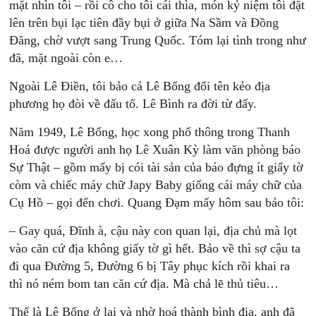
mặt nhìn tôi – rồi cô cho tôi cái thìa, món kỷ niệm tôi đặt
lên trên bụi lạc tiên đầy bụi ở giữa Na Sầm và Đồng
Đăng, chờ vượt sang Trung Quốc. Tóm lại tình trong như
đã, mặt ngoài còn e…
Ngoài Lê Điền, tôi bảo cả Lê Bổng đổi tên kẻo địa
phương họ đòi về đấu tố. Lê Bình ra đời từ đấy.
Năm 1949, Lê Bổng, học xong phổ thông trong Thanh
Hoá được người anh họ Lê Xuân Kỳ làm văn phòng báo
Sự Thật – gồm mấy bị cói tài sản của báo đựng ít giấy tờ
còm và chiếc máy chữ Japy Baby giống cái máy chữ của
Cụ Hồ – gọi đến chơi. Quang Đạm mấy hôm sau bảo tôi:
– Gay quá, Đĩnh à, cậu này con quan lại, địa chủ mà lọt
vào căn cứ địa không giấy tờ gì hết. Bảo về thì sợ cậu ta
đi qua Đường 5, Đường 6 bị Tây phục kích rồi khai ra
thì nó ném bom tan căn cứ địa. Mà chả lẽ thủ tiêu…
Thế là Lê Bổng ở lại và nhờ hoá thành bình địa, anh đã