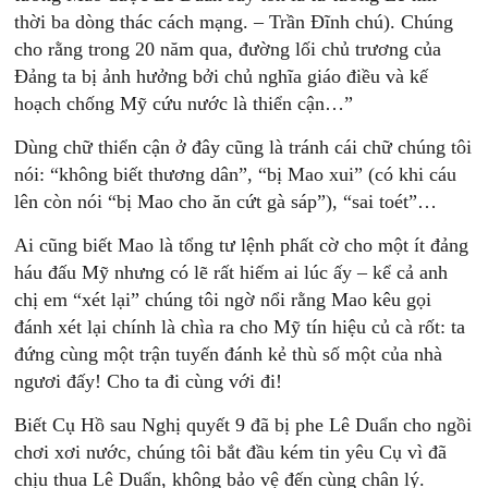
thời ba dòng thác cách mạng. – Trần Đĩnh chú). Chúng
cho rằng trong 20 năm qua, đường lối chủ trương của
Đảng ta bị ảnh hưởng bởi chủ nghĩa giáo điều và kế
hoạch chống Mỹ cứu nước là thiển cận…”
Dùng chữ thiển cận ở đây cũng là tránh cái chữ chúng tôi
nói: “không biết thương dân”, “bị Mao xui” (có khi cáu
lên còn nói “bị Mao cho ăn cứt gà sáp”), “sai toét”…
Ai cũng biết Mao là tổng tư lệnh phất cờ cho một ít đảng
háu đấu Mỹ nhưng có lẽ rất hiếm ai lúc ấy – kể cả anh
chị em “xét lại” chúng tôi ngờ nổi rằng Mao kêu gọi
đánh xét lại chính là chìa ra cho Mỹ tín hiệu củ cà rốt: ta
đứng cùng một trận tuyến đánh kẻ thù số một của nhà
ngươi đấy! Cho ta đi cùng với đi!
Biết Cụ Hồ sau Nghị quyết 9 đã bị phe Lê Duẩn cho ngồi
chơi xơi nước, chúng tôi bắt đầu kém tin yêu Cụ vì đã
chịu thua Lê Duẩn, không bảo vệ đến cùng chân lý.