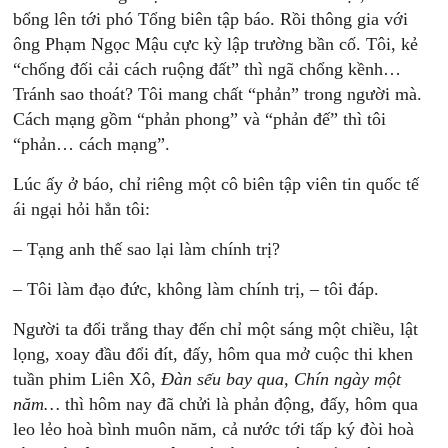
bổng lên tới phó Tổng biên tập báo. Rồi thông gia với
ông Phạm Ngọc Mậu cực kỳ lập trường bần cố. Tôi, kẻ
“chống đối cải cách ruộng đất” thì ngã chổng kềnh…
Tránh sao thoát? Tôi mang chất “phản” trong người mà.
Cách mạng gồm “phản phong” và “phản đế” thì tôi
“phản… cách mạng”.
Lúc ấy ở báo, chỉ riêng một cô biên tập viên tin quốc tế
ái ngại hỏi hẳn tôi:
– Tạng anh thế sao lại làm chính trị?
– Tôi làm đạo đức, không làm chính trị, – tôi đáp.
Người ta đổi trắng thay đến chỉ một sáng một chiều, lật
lọng, xoay đầu đổi đít, đấy, hôm qua mở cuộc thi khen
tuần phim Liên Xô,
Đàn sếu bay qua, Chín ngày một
năm…
thì hôm nay đã chửi là phản động, đấy, hôm qua
leo lẻo hoà bình muôn năm, cả nước tới tấp ký đòi hoà