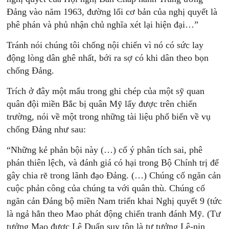
Đảng vào năm 1963, đường lối cơ bản của nghị quyết là
phê phán và phủ nhận chủ nghĩa xét lại hiện đại…”
Tránh nói chúng tôi chống nội chiến vì nó có sức lay
động lòng dân ghê nhất, bới ra sợ có khi dân theo bọn
chống Đảng.
Trích ở đây một mẩu trong ghi chép của một sỹ quan
quân đội miền Bắc bị quân Mỹ lấy được trên chiến
trường, nói về một trong những tài liệu phổ biến về vụ
chống Đảng như sau:
“Những kẻ phản bội này (…) cố ý phân tích sai, phê
phán thiên lệch, và đánh giá có hại trong Bộ Chính trị để
gây chia rẽ trong lãnh đạo Đảng. (…) Chúng cố ngăn cản
cuộc phản công của chúng ta với quân thù. Chúng cố
ngăn cản Đảng bộ miền Nam triển khai Nghị quyết 9 (tức
là ngả hẳn theo Mao phát động chiến tranh đánh Mỹ. (Tư
tưởng Mao được Lê Duẩn suy tôn là tư tưởng Lê-nin