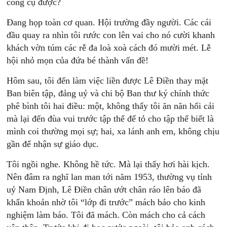
công cụ được?
Đang họp toàn cơ quan. Hội trường đầy người. Các cái
đầu quay ra nhìn tôi rước con lên vai cho nó cười khanh
khách vờn túm các rễ đa loà xoà cách đó mười mét. Lễ
hội nhỏ mọn của đứa bé thành vấn đề!
Hôm sau, tôi đến làm việc liền được Lê Điền thay mặt
Ban biên tập, đảng uỷ và chi bộ Ban thư ký chính thức
phê bình tôi hai điều: một, không thấy tôi ăn năn hối cải
mà lại đến đùa vui trước tập thể để tỏ cho tập thể biết là
mình coi thường mọi sự; hai, xa lánh anh em, không chịu
gần để nhận sự giáo dục.
Tôi ngồi nghe. Không hề tức. Mà lại thấy hơi hài kịch.
Nên đâm ra nghĩ lan man tới năm 1953, thường vụ tỉnh
uỷ Nam Định, Lê Điền chân ướt chân ráo lên báo đã
khẩn khoản nhờ tôi “lớp đi trước” mách bảo cho kinh
nghiệm làm báo. Tôi đã mách. Còn mách cho cả cách