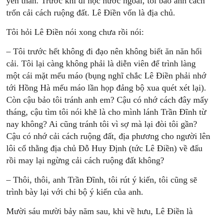
yên thân. Trước khi đi học nước ngoài, tôi bảo anh cách
trốn cải cách ruộng đất. Lê Điền vốn là địa chủ.
Tôi hỏi Lê Điền nói xong chưa rồi nói:
– Tôi trước hết không đi đạo nên không biết ăn năn hối
cải. Tôi lại càng không phải là diễn viên để trình làng
một cái mặt mếu máo (bụng nghĩ chắc Lê Điền phải nhớ
tới Hồng Hà mếu máo lần họp đảng bộ xua quét xét lại).
Còn cậu bảo tôi tránh anh em? Cậu có nhớ cách đây mấy
tháng, cậu tìm tôi nói khẽ là cho mình lánh Trần Đĩnh từ
nay không? Ai cũng tránh tôi vì sợ mà lại đòi tôi gần?
Cậu có nhớ cải cách ruộng đất, địa phương cho người lên
lôi cổ thằng địa chủ Đỗ Huy Định (tức Lê Điền) về đấu
rồi may lại ngừng cải cách ruộng đất không?
– Thôi, thôi, anh Trần Đĩnh, tôi rút ý kiến, tôi cũng sẽ
trình bày lại với chi bộ ý kiến của anh.
Mười sáu mười bảy năm sau, khi về hưu, Lê Điền là