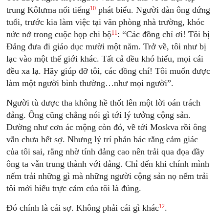
10
trung Kôlưma nổi tiếng
phát biểu. Người đàn ông đứng
tuổi, trước kia làm việc tại văn phòng nhà trường, khóc
11
nức nở trong cuộc họp chi bộ
: “Các đồng chí ơi! Tôi bị
Ðảng đưa đi giáo dục mười một năm. Trở về, tôi như bị
lạc vào một thế giới khác. Tất cả đều khó hiểu, mọi cái
đều xa lạ. Hãy giúp đỡ tôi, các đồng chí! Tôi muốn được
làm một người bình thường…như mọi người”.
Người tù được tha không hề thốt lên một lời oán trách
đảng. Ông cũng chẳng nói gì tới lý tưởng cộng sản.
Dường như cơn ác mộng còn đó, về tới Moskva rồi ông
vẫn chưa hết sợ. Nhưng lý trí phản bác rằng cảm giác
của tôi sai, rằng nhờ tính đảng cao nên trải qua đọa đầy
ông ta vẫn trung thành với đảng. Chỉ đến khi chính mình
nếm trải những gì mà những người cộng sản nọ nếm trải
tôi mới hiểu trực cảm của tôi là đúng.
12
Ðó chính là cái sợ. Không phải cái gì khác
.