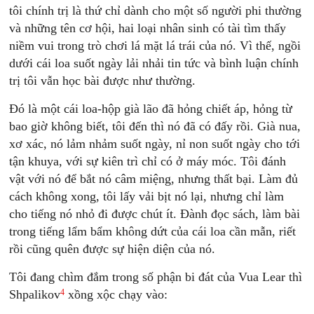
tôi chính trị là thứ chỉ dành cho một số người phi thường
và những tên cơ hội, hai loại nhân sinh có tài tìm thấy
niềm vui trong trò chơi lá mặt lá trái của nó. Vì thế, ngồi
dưới cái loa suốt ngày lải nhải tin tức và bình luận chính
trị tôi vẫn học bài được như thường.
Ðó là một cái loa-hộp già lão đã hỏng chiết áp, hỏng từ
bao giờ không biết, tôi đến thì nó đã có đấy rồi. Già nua,
xơ xác, nó lảm nhảm suốt ngày, nỉ non suốt ngày cho tới
tận khuya, với sự kiên trì chỉ có ở máy móc. Tôi đánh
vật với nó để bắt nó câm miệng, nhưng thất bại. Làm đủ
cách không xong, tôi lấy vải bịt nó lại, nhưng chỉ làm
cho tiếng nó nhỏ đi được chút ít. Ðành đọc sách, làm bài
trong tiếng lẩm bẩm không dứt của cái loa cần mẫn, riết
rồi cũng quên được sự hiện diện của nó.
Tôi đang chìm đắm trong số phận bi đát của Vua Lear thì
4
Shpalikov
xồng xộc chạy vào: