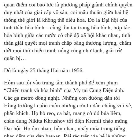
quan điểm coi bạo lực là phương pháp giành chính quyền
duy nhất của giai cấp vô sản, coi mâu thuẫn giữa hai hệ
thống thế giới là không thể điều hòa. Ðó là Ðại hội của
tinh thần hòa bình – cùng tồn tại trong hòa bình, hợp tác
hòa bình giữa các nước có chế độ xã hội khác nhau, tinh
thần giải quyết mọi tranh chấp bằng thương lượng, chấm
dứt mọi thứ chiến tranh nóng cũng như lạnh, giải trừ
quân bị…
Ðó là ngày 25 tháng Hai năm 1956.
Hôm sau tôi vào trung tâm thành phố để xem phim
“Chiến tranh và hòa bình” của Mỹ tại Cung Ðiện ảnh.
Các ga metro dông nghịt. Những con đường dẫn tới
Hồng trường1 cuồn cuộn những cơn lũ dân chúng vui vẻ,
phấn khích. Họ hò reo, ca hát, mang cờ đỏ búa liềm,
chân dung Nikita Khrushov tới điện Kremli chào mừng
Ðại hội. Họ ôm nhau, hôn nhau, nhẩy múa trong tiếng
nhạc đệm của đàn bay-an. Rải rác trên vỉa hè là những