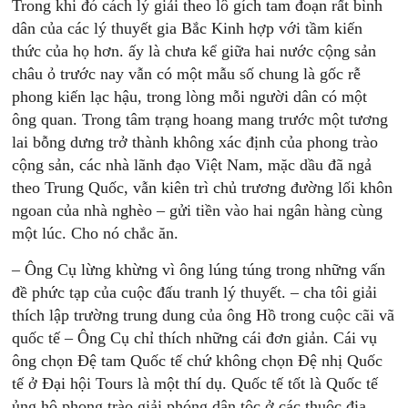
Trong khi đó cách lý giải theo lô gích tam đoạn rất bình
dân của các lý thuyết gia Bắc Kinh hợp với tầm kiến
thức của họ hơn. ấy là chưa kể giữa hai nước cộng sản
châu ỏ trước nay vẫn có một mẫu số chung là gốc rễ
phong kiến lạc hậu, trong lòng mỗi người dân có một
ông quan. Trong tâm trạng hoang mang trước một tương
lai bỗng dưng trở thành không xác định của phong trào
cộng sản, các nhà lãnh đạo Việt Nam, mặc dầu đã ngả
theo Trung Quốc, vẫn kiên trì chủ trương đường lối khôn
ngoan của nhà nghèo – gửi tiền vào hai ngân hàng cùng
một lúc. Cho nó chắc ăn.
– Ông Cụ lừng khừng vì ông lúng túng trong những vấn
đề phức tạp của cuộc đấu tranh lý thuyết. – cha tôi giải
thích lập trường trung dung của ông Hồ trong cuộc cãi vã
quốc tế – Ông Cụ chỉ thích những cái đơn giản. Cái vụ
ông chọn Ðệ tam Quốc tế chứ không chọn Ðệ nhị Quốc
tế ở Ðại hội Tours là một thí dụ. Quốc tế tốt là Quốc tế
ủng hộ phong trào giải phóng dân tộc ở các thuộc địa.