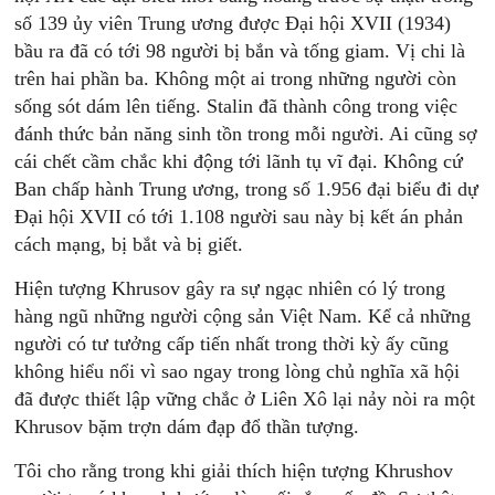
số 139 ủy viên Trung ương được Ðại hội XVII (1934)
bầu ra đã có tới 98 người bị bắn và tống giam. Vị chi là
trên hai phần ba. Không một ai trong những người còn
sống sót dám lên tiếng. Stalin đã thành công trong việc
đánh thức bản năng sinh tồn trong mỗi người. Ai cũng sợ
cái chết cầm chắc khi động tới lãnh tụ vĩ đại. Không cứ
Ban chấp hành Trung ương, trong số 1.956 đại biểu đi dự
Ðại hội XVII có tới 1.108 người sau này bị kết án phản
cách mạng, bị bắt và bị giết.
Hiện tượng Khrusov gây ra sự ngạc nhiên có lý trong
hàng ngũ những người cộng sản Việt Nam. Kể cả những
người có tư tưởng cấp tiến nhất trong thời kỳ ấy cũng
không hiểu nổi vì sao ngay trong lòng chủ nghĩa xã hội
đã được thiết lập vững chắc ở Liên Xô lại nảy nòi ra một
Khrusov bặm trợn dám đạp đổ thần tượng.
Tôi cho rằng trong khi giải thích hiện tượng Khrushov