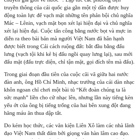
truyền thông của cái quốc gia gần một tỷ dân được huy
động toàn lực để vạch mặt những tên phản bội chủ nghĩa
Mác – Lênin, vạch mặt bọn xét lại hiện đại và chủ nghĩa
xét lại hiện đại. Cuộc tấn công bằng nước bọt và mực in
diễn ra theo bài bản mà người Việt Nam đã hân hạnh
được biết trong Cải cách ruộng đất: bắt đầu bằng đấu
lưng (vạch tội khi kẻ bị đấu ngồi quay lưng lại), sau mới
đấu mặt (đấu trực diện, chỉ tận mặt, gọi đích tên mà đấu).
Trong giai đoạn đầu tiên của cuộc cãi vã giữa hai nước
đàn anh, ông Hồ Chí Minh, nhạc trưởng của cái dàn nhạc
khôn ngoan chỉ chơi một bài tủ “Kết đoàn chúng ta là
sức mạnh” liền cho cử nhạc lên, nhưng lần này tiếng kèn
yếu ớt của ông bị tiếng trống của hai bên xung đột đang
hăng máu ăn thua dập tắt.
Do kém học thức, các văn kiện Liên Xô làm các nhà lãnh
đạo Việt Nam thất đảm bởi giọng văn hàn lâm cao đạo.