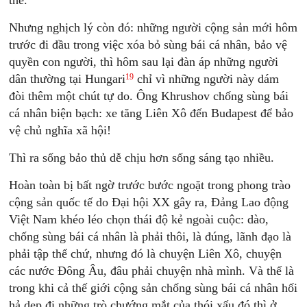
thế.
Nhưng nghịch lý còn đó: những người cộng sản mới hôm
trước đi đầu trong việc xóa bỏ sùng bái cá nhân, bảo vệ
quyền con người, thì hôm sau lại đàn áp những người
19
dân thường tại Hungari
chỉ vì những người này dám
đòi thêm một chút tự do. Ông Khrushov chống sùng bái
cá nhân biện bạch: xe tăng Liên Xô đến Budapest để bảo
vệ chủ nghĩa xã hội!
Thì ra sống bảo thủ dễ chịu hơn sống sáng tạo nhiều.
Hoàn toàn bị bất ngờ trước bước ngoặt trong phong trào
cộng sản quốc tế do Ðại hội XX gây ra, Ðảng Lao động
Việt Nam khéo léo chọn thái độ kẻ ngoài cuộc: dào,
chống sùng bái cá nhân là phải thôi, là đúng, lãnh đạo là
phải tập thể chứ, nhưng đó là chuyện Liên Xô, chuyện
các nước Ðông Âu, đâu phải chuyện nhà mình. Và thế là
trong khi cả thế giới cộng sản chống sùng bái cá nhân hối
hả dẹp đi những trò chướng mắt của thói xấu đó thì ở