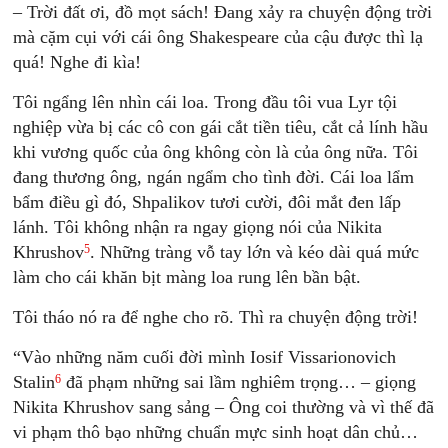
– Trời đất ơi, đồ mọt sách! Ðang xảy ra chuyện động trời
mà cặm cụi với cái ông Shakespeare của cậu được thì lạ
quá! Nghe đi kìa!
Tôi ngẩng lên nhìn cái loa. Trong đầu tôi vua Lyr tội
nghiệp vừa bị các cô con gái cắt tiền tiêu, cắt cả lính hầu
khi vương quốc của ông không còn là của ông nữa. Tôi
đang thương ông, ngán ngẩm cho tình đời. Cái loa lẩm
bẩm điều gì đó, Shpalikov tươi cười, đôi mắt đen lấp
lánh. Tôi không nhận ra ngay giọng nói của Nikita
5
Khrushov
. Những tràng vỗ tay lớn và kéo dài quá mức
làm cho cái khăn bịt màng loa rung lên bần bật.
Tôi tháo nó ra để nghe cho rõ. Thì ra chuyện động trời!
“Vào những năm cuối đời mình Iosif Vissarionovich
6
Stalin
đã phạm những sai lầm nghiêm trọng… – giọng
Nikita Khrushov sang sảng – Ông coi thường và vì thế đã
vi phạm thô bạo những chuẩn mực sinh hoạt dân chủ…