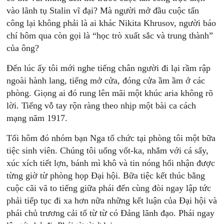
vào lãnh tụ Stalin vĩ đại? Mà người mở đầu cuộc tấn
công lại không phải là ai khác Nikita Khrusov, người báo
chí hôm qua còn gọi là “học trò xuất sắc và trung thành”
của ông?
Ðến lúc ấy tôi mới nghe tiếng chân người đi lại rầm rập
ngoài hành lang, tiếng mở cửa, đóng cửa ầm ầm ở các
phòng. Giọng ai đó rung lên mãi một khúc aria không rõ
lời. Tiếng vỗ tay rộn ràng theo nhịp một bài ca cách
mạng năm 1917.
Tối hôm đó nhóm bạn Nga tổ chức tại phòng tôi một bữa
tiệc sinh viên. Chúng tôi uống vốt-ka, nhắm với cá sấy,
xúc xích tiết lợn, bánh mì khô và tin nóng hổi nhận được
từng giờ từ phòng họp Ðại hội. Bữa tiệc kết thúc bằng
cuộc cãi vã to tiếng giữa phái đến cùng đòi ngay lập tức
phải tiếp tục đi xa hơn nữa những kết luận của Ðại hội và
phái chủ trương cải tổ từ từ có Ðảng lãnh đạo. Phái ngay