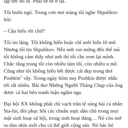
lập tức bỏ đi. Phái từ từ ở lại.
Tôi buồn ngủ. Trong cơn mơ màng tôi nghe Shpalikov
hỏi:
– Cậu hiểu rồi chứ?
Tôi im lặng. Tôi không hiểu hoặc chỉ mới hiểu lờ mờ.
Nhưng tôi tin Shpalikov. Nếu anh vui mừng đến thế mà
tôi không cảm thấy như anh thì tôi cần xem lại mình.
Chắc rằng trong tôi còn nhiều tăm tối, còn nhiều u mê.
Cũng như tôi không hiểu hết được cái đẹp trong thơ
7
Pushkin
vậy. Trong ngày hôm nay Pushkin được nhắc
tới rất nhiều. Bài thơ Những Người Tháng Chạp của ông
được cả hai bên tranh luận ngâm nga.
Ðại hội XX không phải chỉ vạch trần tệ sùng bái cá nhân
Sta-lin, đòi phục hồi các chuẩn mực dân chủ trong mọi
mặt sinh hoạt xã hội, trong sinh hoạt đảng… Nó còn mở
ra tầm nhìn mới cho cả thế giới cộng sản. Nó bác bỏ