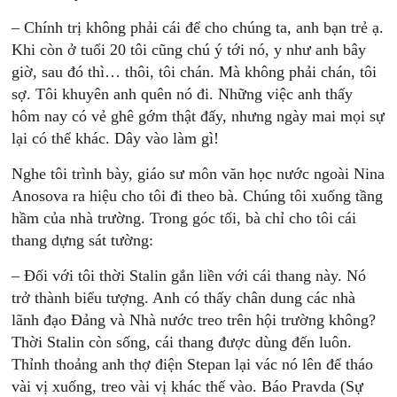
– Chính trị không phải cái để cho chúng ta, anh bạn trẻ ạ.
Khi còn ở tuổi 20 tôi cũng chú ý tới nó, y như anh bây
giờ, sau đó thì… thôi, tôi chán. Mà không phải chán, tôi
sợ. Tôi khuyên anh quên nó đi. Những việc anh thấy
hôm nay có vẻ ghê gớm thật đấy, nhưng ngày mai mọi sự
lại có thể khác. Dây vào làm gì!
Nghe tôi trình bày, giáo sư môn văn học nước ngoài Nina
Anosova ra hiệu cho tôi đi theo bà. Chúng tôi xuống tầng
hầm của nhà trường. Trong góc tối, bà chỉ cho tôi cái
thang dựng sát tường:
– Ðối với tôi thời Stalin gắn liền với cái thang này. Nó
trở thành biểu tượng. Anh có thấy chân dung các nhà
lãnh đạo Ðảng và Nhà nước treo trên hội trường không?
Thời Stalin còn sống, cái thang được dùng đến luôn.
Thỉnh thoảng anh thợ điện Stepan lại vác nó lên để tháo
vài vị xuống, treo vài vị khác thế vào. Báo Pravda (Sự