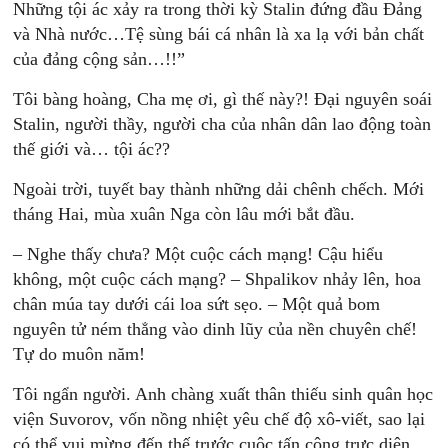
Những tội ác xảy ra trong thời kỳ Stalin đứng đầu Ðảng
và Nhà nước…Tệ sùng bái cá nhân là xa lạ với bản chất
của đảng cộng sản…!!”
Tôi bàng hoàng, Cha mẹ ơi, gì thế này?! Ðại nguyên soái
Stalin, người thầy, người cha của nhân dân lao động toàn
thế giới và… tội ác??
Ngoài trời, tuyết bay thành những dải chênh chếch. Mới
tháng Hai, mùa xuân Nga còn lâu mới bắt đầu.
– Nghe thấy chưa? Một cuộc cách mạng! Cậu hiểu
không, một cuộc cách mạng? – Shpalikov nhảy lên, hoa
chân múa tay dưới cái loa sứt sẹo. – Một quả bom
nguyên tử ném thẳng vào dinh lũy của nền chuyên chế!
Tự do muôn năm!
Tôi ngẩn người. Anh chàng xuất thân thiếu sinh quân học
viện Suvorov, vốn nồng nhiệt yêu chế độ xô-viết, sao lại
có thể vui mừng đến thế trước cuộc tấn công trực diện