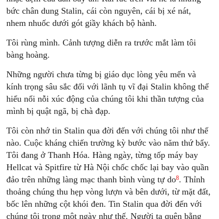
bức chân dung Stalin, cái còn nguyên, cái bị xé nát,
nhem nhuốc dưới gót giầy khách bộ hành.
Tôi rùng mình. Cảnh tượng diễn ra trước mắt làm tôi
bàng hoàng.
Những người chưa từng bị giáo dục lòng yêu mến và
kính trọng sâu sắc đối với lãnh tụ vĩ đại Stalin không thể
hiểu nổi nỗi xúc động của chúng tôi khi thần tượng của
mình bị quật ngã, bị chà đạp.
Tôi còn nhớ tin Stalin qua đời đến với chúng tôi như thế
nào. Cuộc kháng chiến trường kỳ bước vào năm thứ bẩy.
Tôi đang ở Thanh Hóa. Hàng ngày, từng tốp máy bay
Hellcat và Spitfire từ Hà Nội chốc chốc lại bay vào quần
8
đảo trên những làng mạc thanh bình vùng tự do
. Thỉnh
thoảng chúng thu hẹp vòng lượn và bên dưới, từ mặt đất,
bốc lên những cột khói đen. Tin Stalin qua đời đến với
chúng tôi trong một ngày như thế. Người ta quên bẵng