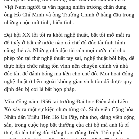
Việt Nam người ta vẫn ngang nhiên trương chân dung
ông Hồ Chí Minh và ông Trường Chinh ở hàng đầu trong
những cuộc mít tinh, biểu tình.
Ðại hội XX lôi tôi ra khỏi nghệ thuật, bắt tôi mở mắt ra
để thấy ở bất cứ nước nào có chế độ độc tài tình hình
cũng thế cả. Những nhà độc tài của mọi nước chỉ cho
phép tồn tại thứ nghệ thuật tay sai, nghệ thuật bồi bếp, để
thực hiện chức năng tôn vinh nền chuyên chính và nhà
độc tài, để đánh bóng mạ kền cho chế độ. Mọi hoạt động
nghệ thuật ở bên ngoài không gian sinh tồn đã được quy
định đều bị coi là bất hợp pháp.
Mùa đông năm 1956 tại trường Ðại học Ðiện ảnh Liên
Xô xảy ra một sự kiện chưa từng có. Sinh viên Cộng hòa
Nhân dân Triều Tiên Hô Un Pây, nhà thơ, đảng viên cộng
sản, trong cuộc họp bất thường của chi bộ mà anh là bí
thư, đã lên tiếng đòi Ðảng Lao động Triều Tiên phải