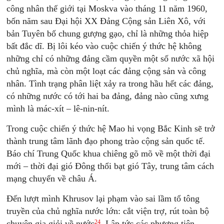
công nhân thế giới tại Moskva vào tháng 11 năm 1960,
bốn năm sau Ðại hội XX Ðảng Cộng sản Liên Xô, với
bản Tuyên bố chung gượng gạo, chỉ là những thỏa hiệp
bất đắc dĩ. Bị lôi kéo vào cuộc chiến ý thức hệ không
những chỉ có những đảng cầm quyền một số nước xã hội
chủ nghĩa, mà còn một loạt các đảng cộng sản và công
nhân. Tình trạng phân liệt xảy ra trong hầu hết các đảng,
có những nước có tới hai ba đảng, đảng nào cũng xưng
mình là mác-xít – lê-nin-nít.
Trong cuộc chiến ý thức hệ Mao hi vọng Bắc Kinh sẽ trở
thành trung tâm lãnh đạo phong trào cộng sản quốc tế.
Báo chí Trung Quốc khua chiêng gõ mõ về một thời đại
mới – thời đại gió Ðông thổi bạt gió Tây, trung tâm cách
mạng chuyển về châu Á.
Ðến lượt mình Khrusov lại phạm vào sai lầm tổ tông
truyền của chủ nghĩa nước lớn: cắt viện trợ, rút toàn bộ
24
chuyên gia giỏi về nước
. Lập tức các phương tiện