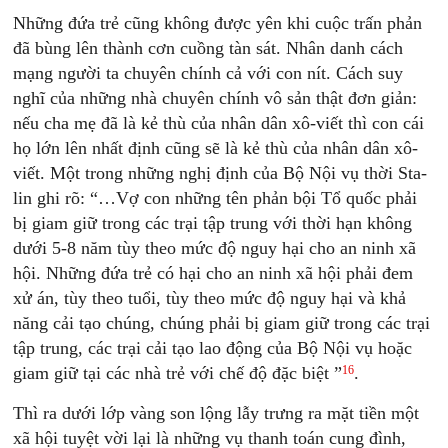
Những đứa trẻ cũng không được yên khi cuộc trấn phản
đã bùng lên thành cơn cuồng tàn sát. Nhân danh cách
mạng người ta chuyên chính cả với con nít. Cách suy
nghĩ của những nhà chuyên chính vô sản thật đơn giản:
nếu cha mẹ đã là kẻ thù của nhân dân xô-viết thì con cái
họ lớn lên nhất định cũng sẽ là kẻ thù của nhân dân xô-
viết. Một trong những nghị định của Bộ Nội vụ thời Sta-
lin ghi rõ: “…Vợ con những tên phản bội Tổ quốc phải
bị giam giữ trong các trại tập trung với thời hạn không
dưới 5-8 năm tùy theo mức độ nguy hại cho an ninh xã
hội. Những đứa trẻ có hại cho an ninh xã hội phải đem
xử án, tùy theo tuổi, tùy theo mức độ nguy hại và khả
năng cải tạo chúng, chúng phải bị giam giữ trong các trại
tập trung, các trại cải tạo lao động của Bộ Nội vụ hoặc
16
giam giữ tại các nhà trẻ với chế độ đặc biệt ”
.
Thì ra dưới lớp vàng son lộng lẫy trưng ra mặt tiền một
xã hội tuyệt vời lại là những vụ thanh toán cung đình,