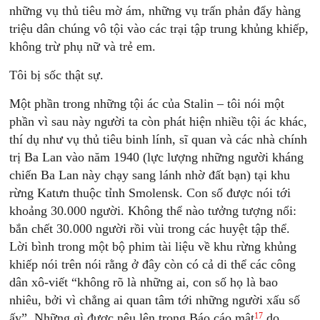
những vụ thủ tiêu mờ ám, những vụ trấn phản đẩy hàng
triệu dân chúng vô tội vào các trại tập trung khủng khiếp,
không trừ phụ nữ và trẻ em.
Tôi bị sốc thật sự.
Một phần trong những tội ác của Stalin – tôi nói một
phần vì sau này người ta còn phát hiện nhiều tội ác khác,
thí dụ như vụ thủ tiêu binh lính, sĩ quan và các nhà chính
trị Ba Lan vào năm 1940 (lực lượng những người kháng
chiến Ba Lan này chạy sang lánh nhờ đất bạn) tại khu
rừng Katưn thuộc tỉnh Smolensk. Con số được nói tới
khoảng 30.000 người. Không thể nào tưởng tượng nổi:
bắn chết 30.000 người rồi vùi trong các huyệt tập thể.
Lời bình trong một bộ phim tài liệu về khu rừng khủng
khiếp nói trên nói rằng ở đây còn có cả di thể các công
dân xô-viết “không rõ là những ai, con số họ là bao
nhiêu, bởi vì chẳng ai quan tâm tới những người xấu số
17
ấy”. Những gì được nêu lên trong Báo cáo mật
do