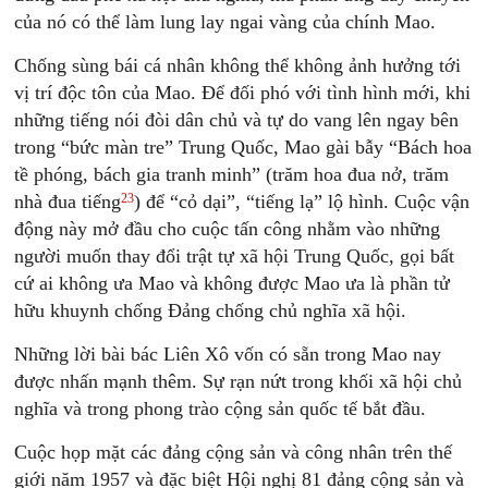
của nó có thể làm lung lay ngai vàng của chính Mao.
Chống sùng bái cá nhân không thể không ảnh hưởng tới
vị trí độc tôn của Mao. Ðể đối phó với tình hình mới, khi
những tiếng nói đòi dân chủ và tự do vang lên ngay bên
trong “bức màn tre” Trung Quốc, Mao gài bẫy “Bách hoa
tề phóng, bách gia tranh minh” (trăm hoa đua nở, trăm
23
nhà đua tiếng
) để “cỏ dại”, “tiếng lạ” lộ hình. Cuộc vận
động này mở đầu cho cuộc tấn công nhằm vào những
người muốn thay đổi trật tự xã hội Trung Quốc, gọi bất
cứ ai không ưa Mao và không được Mao ưa là phần tử
hữu khuynh chống Ðảng chống chủ nghĩa xã hội.
Những lời bài bác Liên Xô vốn có sẵn trong Mao nay
được nhấn mạnh thêm. Sự rạn nứt trong khối xã hội chủ
nghĩa và trong phong trào cộng sản quốc tế bắt đầu.
Cuộc họp mặt các đảng cộng sản và công nhân trên thế
giới năm 1957 và đặc biệt Hội nghị 81 đảng cộng sản và