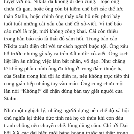
tuyệt với nó. Nikita đã không đi đến cùng. Hoặc ông
chưa đủ gan, hoặc ông còn bị kiềm chế bởi các thế lực
thân Stalin, hoặc chính ông thấy xấu hổ nếu phơi bày
tuốt tuột những cái xấu của chế độ xô-viết. Vì thế báo
cáo mới là mật, mới không công khai. Cái còn thiếu
trong bản báo cáo là thái độ sám hối. Trong báo cáo
Nikita xuất diện chỉ với tư cách người buộc tội. Ông xấu
hổ trước những gì xảy ra trên đất nước xô-viết. Ông kịch
liệt lên án những việc làm bất nhân, vô đạo. Như chẳng
lẽ không phải chính ông đã từng ở trong đám thuộc hạ
của Stalin trong khi tội ác diễn ra, nếu không trực tiếp thì
cũng gián tiếp nhúng tay vào máu. Ông cũng chưa một
lần nói “Không!” để chặn đứng bàn tay giết người của
Stalin.
Như một nghịch lý, những người dựng nên chế độ xã hội
chủ nghĩa lại thiếu đức tính mà họ có thừa khi còn đấu
tranh chống nền chuyên chế: lòng dũng cảm. Chỉ tới Ðại
hội XX các đại biểu mới bàng hoàng trước sự thật: trong