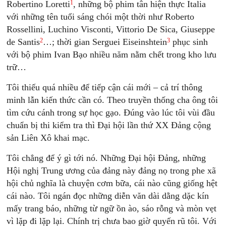
1
Robertino Loretti
, những bộ phim tân hiện thực Italia
với những tên tuổi sáng chói một thời như Roberto
Rossellini, Luchino Visconti, Vittorio De Sica, Giuseppe
2
3
de Santis
…; thời gian Serguei Eiseinshtein
phục sinh
với bộ phim Ivan Bạo nhiều năm nằm chết trong kho lưu
trữ…
Tôi thiếu quá nhiều để tiếp cận cái mới – cả trí thông
minh lẫn kiến thức cần có. Theo truyền thống cha ông tôi
tìm cứu cánh trong sự học gạo. Ðúng vào lúc tôi vùi đầu
chuẩn bị thi kiểm tra thì Ðại hội lần thứ XX Ðảng cộng
sản Liên Xô khai mạc.
Tôi chẳng để ý gì tới nó. Những Ðại hội Ðảng, những
Hội nghị Trung ương của đảng này đảng nọ trong phe xã
hội chủ nghĩa là chuyện cơm bữa, cái nào cũng giống hệt
cái nào. Tôi ngán đọc những diễn văn dài dằng dặc kín
mấy trang báo, những từ ngữ ồn ào, sáo rỗng và mòn vẹt
vì lặp đi lặp lại. Chính trị chưa bao giờ quyến rũ tôi. Với