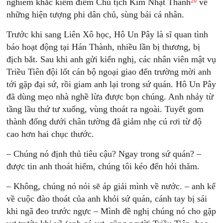
20
nghiêm khắc kiểm điểm Chủ tịch Kim Nhật Thành
về
những hiện tượng phi dân chủ, sùng bái cá nhân.
Trước khi sang Liên Xô học, Hô Un Pây là sĩ quan tình
báo hoạt động tại Hán Thành, nhiều lần bị thương, bị
địch bắt. Sau khi anh gửi kiến nghị, các nhân viên mật vụ
Triều Tiên đội lốt cán bộ ngoại giao đến trường mời anh
tới gặp đại sứ, rồi giam anh lại trong sứ quán. Hô Un Pây
đã dùng mẹo nhà nghề lừa được bọn chúng. Anh nhảy từ
tầng lầu thứ tư xuống, vùng thoát ra ngoài. Tuyết gom
thành đống dưới chân tường đã giảm nhẹ cú rơi từ độ
cao hơn hai chục thước.
– Chúng nó định thủ tiêu cậu? Ngay trong sứ quán? –
được tin anh thoát hiểm, chúng tôi kéo đến hỏi thăm.
– Không, chúng nó nói sẽ áp giải mình về nước. – anh kể
về cuộc đào thoát của anh khỏi sứ quán, cánh tay bị sái
khi ngã đeo trước ngực – Mình đề nghị chúng nó cho gặp