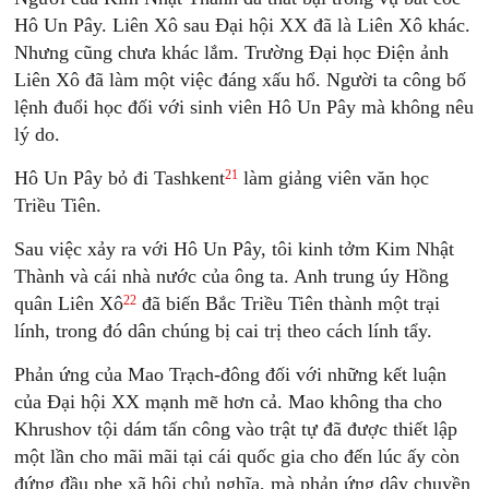
Hô Un Pây. Liên Xô sau Ðại hội XX đã là Liên Xô khác.
Nhưng cũng chưa khác lắm. Trường Ðại học Ðiện ảnh
Liên Xô đã làm một việc đáng xấu hổ. Người ta công bố
lệnh đuổi học đối với sinh viên Hô Un Pây mà không nêu
lý do.
21
Hô Un Pây bỏ đi Tashkent
làm giảng viên văn học
Triều Tiên.
Sau việc xảy ra với Hô Un Pây, tôi kinh tởm Kim Nhật
Thành và cái nhà nước của ông ta. Anh trung úy Hồng
22
quân Liên Xô
đã biến Bắc Triều Tiên thành một trại
lính, trong đó dân chúng bị cai trị theo cách lính tẩy.
Phản ứng của Mao Trạch-đông đối với những kết luận
của Ðại hội XX mạnh mẽ hơn cả. Mao không tha cho
Khrushov tội dám tấn công vào trật tự đã được thiết lập
một lần cho mãi mãi tại cái quốc gia cho đến lúc ấy còn
đứng đầu phe xã hội chủ nghĩa, mà phản ứng dây chuyền