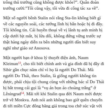
trông thủ trưởng cũng không được khỏe?”. Quân đoàn
trưởng cười:”Tôi cũng vậy, tôi vừa đi công tác xa về”.
Một số người bênh Stalin nói rằng Sta-lin không biết gì
về các nguyên soái, các tướng lĩnh bị bắn hoặc bị đi đầy.
Tôi không tin. Cái huyền thoại về vị lãnh tụ anh minh bị
cấp dưới bịt mắt, bị lừa dối, không đứng vững trước sự
thật hàng ngày diễn ra bên những người dân biết suy
nghĩ như giáo sư Anosova.
Một người bạn ở khoa lý thuyết điện ảnh, Naum
13
Kleiman
, cho tôi biết chính anh và gia đình đã bị đầy đi
Sibir gần chục năm chỉ vì họ là người Do Thái. Mà
người Do Thái, theo Stalin, là giống người không tin
được, phải chịu tội chung cùng với những bác sĩ Do Thái
bị bắt trong cái gọi là “vụ án bọn áo choàng trắng” ở
14
Lêningrad
. Mãi tới khi Stalin qua đời Naum mới được
trở về Moskva. Anh nói anh không bao giờ quên chuyến
đi tới miền Cực đông băng giá trong toa chở súc vật với