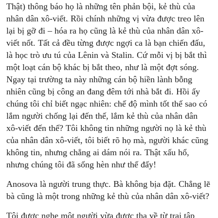
Thật) thông báo họ là những tên phản bội, kẻ thù của
nhân dân xô-viết. Rồi chính những vị vừa được treo lên
lại bị gỡ đi – hóa ra họ cũng là kẻ thù của nhân dân xô-
viết nốt. Tất cả đều từng được ngợi ca là bạn chiến đấu,
là học trò ưu tú của Lênin và Stalin. Cứ mỗi vị bị bắt thì
một loạt cán bộ khác bị bắt theo, như là một đợt sóng.
Ngay tại trường ta này những cán bộ hiền lành bỗng
nhiên cũng bị công an đang đêm tới nhà bắt đi. Hồi ấy
chúng tôi chỉ biết ngạc nhiên: chế độ mình tốt thế sao có
lắm người chống lại đến thế, lắm kẻ thù của nhân dân
xô-viết đến thế? Tôi không tin những người nọ là kẻ thù
của nhân dân xô-viết, tôi biết rõ họ mà, người khác cũng
không tin, nhưng chẳng ai dám nói ra. Thật xấu hổ,
nhưng chúng tôi đã sống hèn như thế đấy!
Anosova là người trung thực. Bà không bịa đặt. Chẳng lẽ
bà cũng là một trong những kẻ thù của nhân dân xô-viết?
Tôi được nghe một người vừa được tha về từ trại tập