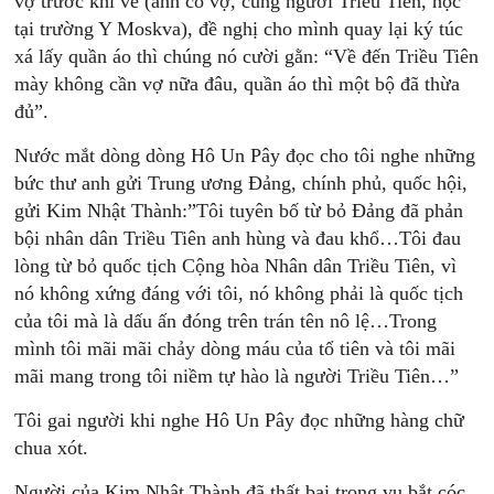
vợ trước khi về (anh có vợ, cũng người Triều Tiên, học
tại trường Y Moskva), đề nghị cho mình quay lại ký túc
xá lấy quần áo thì chúng nó cười gằn: “Về đến Triều Tiên
mày không cần vợ nữa đâu, quần áo thì một bộ đã thừa
đủ”.
Nước mắt dòng dòng Hô Un Pây đọc cho tôi nghe những
bức thư anh gửi Trung ương Ðảng, chính phủ, quốc hội,
gửi Kim Nhật Thành:”Tôi tuyên bố từ bỏ Ðảng đã phản
bội nhân dân Triều Tiên anh hùng và đau khổ…Tôi đau
lòng từ bỏ quốc tịch Cộng hòa Nhân dân Triều Tiên, vì
nó không xứng đáng với tôi, nó không phải là quốc tịch
của tôi mà là dấu ấn đóng trên trán tên nô lệ…Trong
mình tôi mãi mãi chảy dòng máu của tổ tiên và tôi mãi
mãi mang trong tôi niềm tự hào là người Triều Tiên…”
Tôi gai người khi nghe Hô Un Pây đọc những hàng chữ
chua xót.
Người của Kim Nhật Thành đã thất bại trong vụ bắt cóc