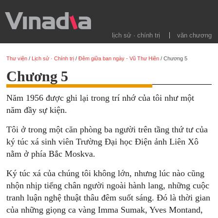
lịch sử · chính trị
văn chương
Thư viện
/
Lịch sử · Chính trị
/
Đêm giữa ban ngày - Vũ Thư Hiên
/
Chương 5
Chương 5
Năm 1956 được ghi lại trong trí nhớ của tôi như một
năm đầy sự kiện.
Tôi ở trong một căn phòng ba người trên tầng thứ tư của
ký túc xá sinh viên Trường Ðại học Ðiện ảnh Liên Xô
nằm ở phía Bắc Moskva.
Ký túc xá của chúng tôi không lớn, nhưng lúc nào cũng
nhộn nhịp tiếng chân người ngoài hành lang, những cuộc
tranh luận nghệ thuật thâu đêm suốt sáng. Ðó là thời gian
của những giọng ca vàng Imma Sumak, Yves Montand,