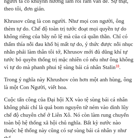
người ta có khuynh hướng làm rối rắm vấn đề. Sự thật,
theo tôi, đơn giản.
Khrusov cũng là con người. Như mọi con người, ông
thèm tự do. Chế độ toàn trị tước đoạt mọi quyền tự do
không riêng của bầy nô lệ mà của cả quần thần. Chỉ có
thấm thía nỗi đau khổ bị mất tự do, ý thức được nỗi nhục
nhằn phải làm thân tôi tớ, Khrusov mới đủ dũng khí tự
tước bỏ quyền thống trị mặc nhiên có nếu như ông không
18
vì tự do mà phanh phui tệ sùng bái cá nhân Stalin
.
Trong ý nghĩa này Khrushov còn hơn một anh hùng, ông
là một Con Người, viết hoa.
Cuộc tấn công của Ðại hội XX vào tệ sùng bái cá nhân
không phải chỉ là quả bom nguyên tử ném vào dinh lũy
chế độ chuyên chế ở Liên Xô. Nó còn làm rung chuyển
toàn bộ hệ thống xã hội chủ nghĩa. Bất kỳ nước nào
thuộc hệ thống này cũng có sự sùng bái cá nhân y như