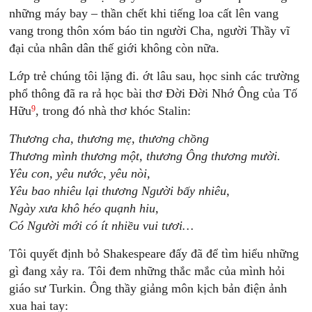
những máy bay – thần chết khi tiếng loa cất lên vang
vang trong thôn xóm báo tin người Cha, người Thầy vĩ
đại của nhân dân thế giới không còn nữa.
Lớp trẻ chúng tôi lặng đi. ớt lâu sau, học sinh các trường
phổ thông đã ra rả học bài thơ Ðời Ðời Nhớ Ông của Tố
9
Hữu
, trong đó nhà thơ khóc Stalin:
Thương cha, thương mẹ, thương chồng
Thương mình thương một, thương Ông thương mười.
Yêu con, yêu nước, yêu nòi,
Yêu bao nhiêu lại thương Người bấy nhiêu,
Ngày xưa khô héo quạnh hiu,
Có Người mới có ít nhiều vui tươi…
Tôi quyết định bỏ Shakespeare đấy đã để tìm hiểu những
gì đang xảy ra. Tôi đem những thắc mắc của mình hỏi
giáo sư Turkin. Ông thầy giảng môn kịch bản điện ảnh
xua hai tay: