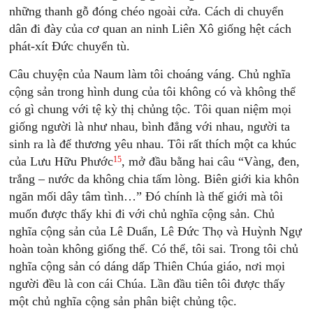
những thanh gỗ đóng chéo ngoài cửa. Cách di chuyển
dân đi đày của cơ quan an ninh Liên Xô giống hệt cách
phát-xít Ðức chuyển tù.
Câu chuyện của Naum làm tôi choáng váng. Chủ nghĩa
cộng sản trong hình dung của tôi không có và không thể
có gì chung với tệ kỳ thị chủng tộc. Tôi quan niệm mọi
giống người là như nhau, bình đẳng với nhau, người ta
sinh ra là để thương yêu nhau. Tôi rất thích một ca khúc
15
của Lưu Hữu Phước
, mở đầu bằng hai câu “Vàng, đen,
trắng – nước da không chia tấm lòng. Biên giới kia khôn
ngăn mối dây tâm tình…” Ðó chính là thế giới mà tôi
muốn được thấy khi đi với chủ nghĩa cộng sản. Chủ
nghĩa cộng sản của Lê Duẩn, Lê Ðức Thọ và Huỳnh Ngự
hoàn toàn không giống thế. Có thể, tôi sai. Trong tôi chủ
nghĩa cộng sản có dáng dấp Thiên Chúa giáo, nơi mọi
người đều là con cái Chúa. Lần đầu tiên tôi được thấy
một chủ nghĩa cộng sản phân biệt chủng tộc.