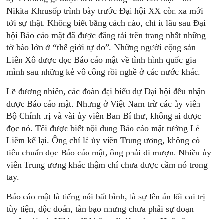
Nikita Khrusốp trình bày trước Ðại hội XX còn xa mới
tới sự thật. Không biết bằng cách nào, chỉ ít lâu sau Ðại
hội Báo cáo mật đã được đăng tải trên trang nhất những
tờ báo lớn ở “thế giới tự do”. Những người cộng sản
Liên Xô được đọc Báo cáo mật về tình hình quốc gia
mình sau những kẻ vô công rồi nghề ở các nước khác.
Lẽ đương nhiên, các đoàn đại biểu dự Ðại hội đều nhận
được Báo cáo mật. Nhưng ở Việt Nam trừ các ủy viên
Bộ Chính trị và vài ủy viên Ban Bí thư, không ai được
đọc nó. Tôi được biết nội dung Báo cáo mật tướng Lê
Liêm kể lại. Ông chỉ là ủy viên Trung ương, không có
tiêu chuẩn đọc Báo cáo mật, ông phải đi mượn. Nhiều ủy
viên Trung ương khác thậm chí chưa được cầm nó trong
tay.
Báo cáo mật là tiếng nói bất bình, là sự lên án lối cai trị
tùy tiện, độc đoán, tàn bạo nhưng chưa phải sự đoạn