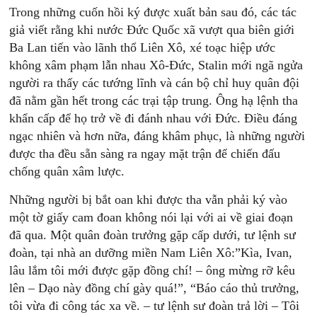
Trong những cuốn hồi ký được xuất bản sau đó, các tác
giả viết rằng khi nước Ðức Quốc xã vượt qua biên giới
Ba Lan tiến vào lãnh thổ Liên Xô, xé toạc hiệp ước
không xâm phạm lẫn nhau Xô-Ðức, Stalin mới ngã ngửa
người ra thấy các tướng lĩnh và cán bộ chỉ huy quân đội
đã nằm gần hết trong các trại tập trung. Ông hạ lệnh tha
khẩn cấp để họ trở về đi đánh nhau với Ðức. Ðiều đáng
ngạc nhiên và hơn nữa, đáng khâm phục, là những người
được tha đều sẵn sàng ra ngay mặt trận để chiến đấu
chống quân xâm lược.
Những người bị bắt oan khi được tha vẫn phải ký vào
một tờ giấy cam đoan không nói lại với ai về giai đoạn
đã qua. Một quân đoàn trưởng gặp cấp dưới, tư lệnh sư
đoàn, tại nhà an dưỡng miền Nam Liên Xô:”Kìa, Ivan,
lâu lắm tôi mới được gặp đồng chí! – ông mừng rỡ kêu
lên – Dạo này đồng chí gày quá!”, “Báo cáo thủ trưởng,
tôi vừa đi công tác xa về. – tư lệnh sư đoàn trả lời – Tôi