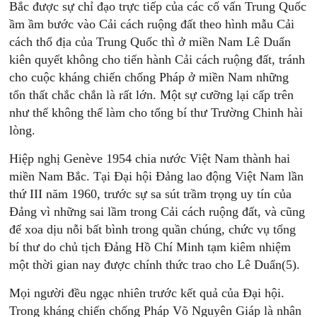
Bắc được sự chỉ đạo trực tiếp của các cố vấn Trung Quốc
ầm ầm bước vào Cải cách ruộng đất theo hình mẫu Cải
cách thổ địa của Trung Quốc thì ở miền Nam Lê Duẩn
kiên quyết không cho tiến hành Cải cách ruộng đất, tránh
cho cuộc kháng chiến chống Pháp ở miền Nam những
tổn thất chắc chắn là rất lớn. Một sự cưỡng lại cấp trên
như thế không thể làm cho tổng bí thư Trường Chinh hài
lòng.
Hiệp nghị Genève 1954 chia nước Việt Nam thành hai
miền Nam Bắc. Tại Ðại hội Ðảng lao động Việt Nam lần
thứ III năm 1960, trước sự sa sút trầm trọng uy tín của
Ðảng vì những sai lầm trong Cải cách ruộng đất, và cũng
để xoa dịu nỗi bất bình trong quần chúng, chức vụ tổng
bí thư do chủ tịch Ðảng Hồ Chí Minh tạm kiêm nhiệm
một thời gian nay được chính thức trao cho Lê Duẩn(5).
Mọi người đều ngạc nhiên trước kết quả của Ðại hội.
Trong kháng chiến chống Pháp Võ Nguyên Giáp là nhân