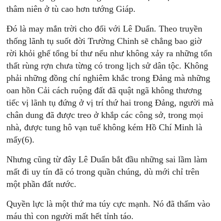
thâm niên ở tù cao hơn tướng Giáp.
Ðó là may mắn trời cho đối với Lê Duẩn. Theo truyền
thống lãnh tụ suốt đời Trường Chinh sẽ chẳng bao giờ
rời khỏi ghế tổng bí thư nếu như không xảy ra những tổn
thất rùng rợn chưa từng có trong lịch sử dân tộc. Không
phải những đồng chí nghiêm khắc trong Ðảng mà những
oan hồn Cải cách ruộng đất đã quật ngã không thương
tiếc vị lãnh tụ đứng ở vị trí thứ hai trong Ðảng, người mà
chân dung đã được treo ở khắp các công sở, trong mọi
nhà, được tung hô vạn tuế không kém Hồ Chí Minh là
mấy(6).
Nhưng cũng từ đây Lê Duẩn bắt đầu những sai lầm làm
mất đi uy tín đã có trong quần chúng, dù mới chỉ trên
một phần đất nước.
Quyền lực là một thứ ma túy cực mạnh. Nó đã thấm vào
máu thì con người mất hết tỉnh táo.