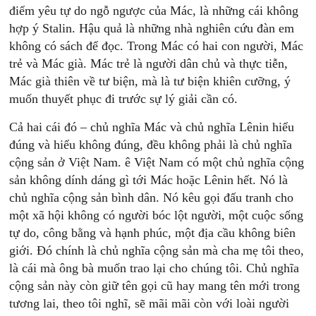
điểm yêu tự do ngỗ ngược của Mác, là những cái không
hợp ý Stalin. Hậu quả là những nhà nghiên cứu đàn em
không có sách để đọc. Trong Mác có hai con người, Mác
trẻ và Mác già. Mác trẻ là người dân chủ và thực tiễn,
Mác già thiên về tư biện, mà là tư biện khiên cưỡng, ý
muốn thuyết phục đi trước sự lý giải cần có.
Cả hai cái đó – chủ nghĩa Mác và chủ nghĩa Lênin hiểu
đúng và hiểu không đúng, đều không phải là chủ nghĩa
cộng sản ở Việt Nam. ê Việt Nam có một chủ nghĩa cộng
sản không dính dáng gì tới Mác hoặc Lênin hết. Nó là
chủ nghĩa cộng sản bình dân. Nó kêu gọi đấu tranh cho
một xã hội không có người bóc lột người, một cuộc sống
tự do, công bằng và hạnh phúc, một địa cầu không biên
giới. Ðó chính là chủ nghĩa cộng sản mà cha mẹ tôi theo,
là cái mà ông bà muốn trao lại cho chúng tôi. Chủ nghĩa
cộng sản này còn giữ tên gọi cũ hay mang tên mới trong
tương lai, theo tôi nghĩ, sẽ mãi mãi còn với loài người