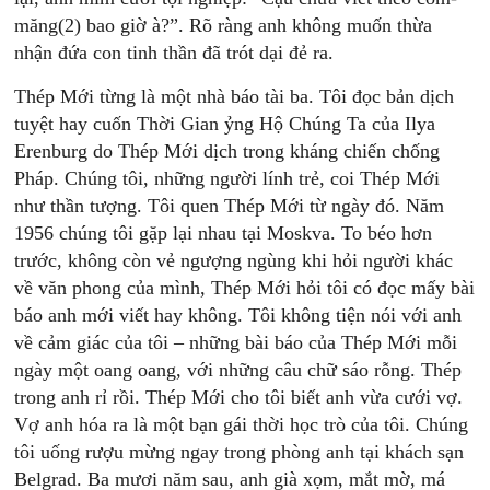
măng(2) bao giờ à?”. Rõ ràng anh không muốn thừa
nhận đứa con tinh thần đã trót dại đẻ ra.
Thép Mới từng là một nhà báo tài ba. Tôi đọc bản dịch
tuyệt hay cuốn Thời Gian ỷng Hộ Chúng Ta của Ilya
Erenburg do Thép Mới dịch trong kháng chiến chống
Pháp. Chúng tôi, những người lính trẻ, coi Thép Mới
như thần tượng. Tôi quen Thép Mới từ ngày đó. Năm
1956 chúng tôi gặp lại nhau tại Moskva. To béo hơn
trước, không còn vẻ ngượng ngùng khi hỏi người khác
về văn phong của mình, Thép Mới hỏi tôi có đọc mấy bài
báo anh mới viết hay không. Tôi không tiện nói với anh
về cảm giác của tôi – những bài báo của Thép Mới mỗi
ngày một oang oang, với những câu chữ sáo rỗng. Thép
trong anh rỉ rồi. Thép Mới cho tôi biết anh vừa cưới vợ.
Vợ anh hóa ra là một bạn gái thời học trò của tôi. Chúng
tôi uống rượu mừng ngay trong phòng anh tại khách sạn
Belgrad. Ba mươi năm sau, anh già xọm, mắt mờ, má