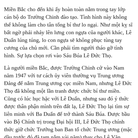
Miền Bắc cho đến khi ấy hoàn toàn nằm trong tay lớp
cán bộ do Trường Chinh đào tạo. Tình hình này không
thể không làm cho tân tổng bí thư lo ngại. Như một kỵ sĩ
bất ngờ phải nhảy lên lưng con ngựa của người khác, Lê
Duẩn lúng túng, lo con ngựa sẽ không phục tùng tay
cương của chủ mới. Cần phải tìm người tháo gỡ tình
hình. Sự lựa chọn rơi vào Sáu Búa Lê Ðức Thọ.
Là người miền Bắc, được Trường Chinh cử vào Nam
năm 1947 với tư cách ủy viên thường vụ Trung ương
Ðảng để nắm Trung ương cục miền Nam, nhưng Lê Ðức
Thọ đã không một lần tranh được chức bí thư miền.
Cũng có lúc hục hặc với Lê Duẩn, nhưng sau đó ý thức
được thân phận mình trên đất lạ, Lê Ðức Thọ lại tìm sự
liên minh với Ba Duẩn để trở thành Sáu Búa. Ðược bầu
vào Bộ Chính trị trong Ðại hội III, Lê Ðức Thọ chính
thức giữ chức Trưởng ban Ban tổ chức Trung ương (mặc
dầu trước đó đã tạm nắm vài năm) thay cho Lê Văn