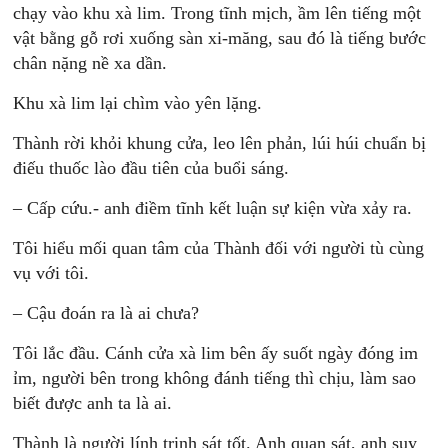
chạy vào khu xà lim. Trong tĩnh mịch, ầm lên tiếng một
vật bằng gỗ rơi xuống sàn xi-măng, sau đó là tiếng bước
chân nặng nề xa dần.
Khu xà lim lại chìm vào yên lặng.
Thành rời khỏi khung cửa, leo lên phản, lúi húi chuẩn bị
điếu thuốc lào đầu tiên của buổi sáng.
– Cấp cứu.- anh điềm tĩnh kết luận sự kiện vừa xảy ra.
Tôi hiểu mối quan tâm của Thành đối với người tù cùng
vụ với tôi.
– Cậu đoán ra là ai chưa?
Tôi lắc đầu. Cánh cửa xà lim bên ấy suốt ngày đóng im
ỉm, người bên trong không đánh tiếng thì chịu, làm sao
biết được anh ta là ai.
Thành là người lính trinh sát tốt. Anh quan sát, anh suy