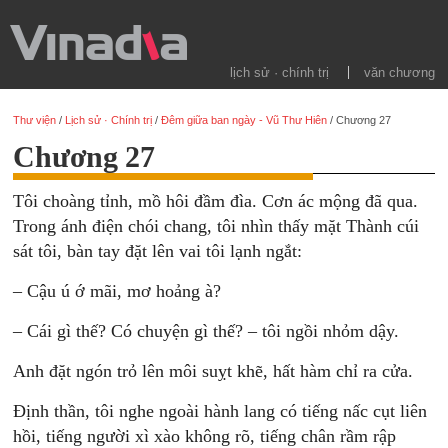
lịch sử · chính trị
văn chương
Thư viện
/
Lịch sử · Chính trị
/
Đêm giữa ban ngày - Vũ Thư Hiên
/
Chương 27
Chương 27
Tôi choàng tỉnh, mồ hôi đầm đìa. Cơn ác mộng đã qua.
Trong ánh điện chói chang, tôi nhìn thấy mặt Thành cúi
sát tôi, bàn tay đặt lên vai tôi lạnh ngắt:
– Cậu ú ớ mãi, mơ hoảng à?
– Cái gì thế? Có chuyện gì thế? – tôi ngồi nhỏm dậy.
Anh đặt ngón trỏ lên môi suỵt khẽ, hất hàm chỉ ra cửa.
Ðịnh thần, tôi nghe ngoài hành lang có tiếng nấc cụt liên
hồi, tiếng người xì xào không rõ, tiếng chân rầm rập