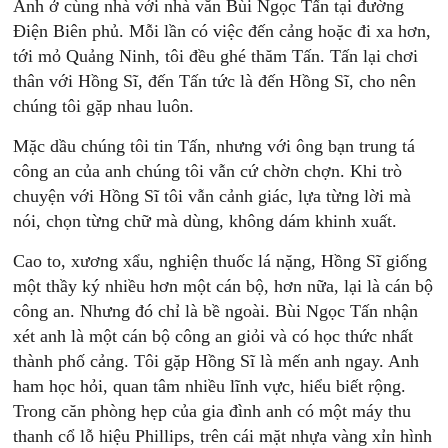
Anh ở cùng nhà với nhà văn Bùi Ngọc Tấn tại đường
Ðiện Biên phủ. Mỗi lần có việc đến cảng hoặc đi xa hơn,
tới mỏ Quảng Ninh, tôi đều ghé thăm Tấn. Tấn lại chơi
thân với Hồng Sĩ, đến Tấn tức là đến Hồng Sĩ, cho nên
chúng tôi gặp nhau luôn.
Mặc dầu chúng tôi tin Tấn, nhưng với ông bạn trung tá
công an của anh chúng tôi vẫn cứ chờn chợn. Khi trò
chuyện với Hồng Sĩ tôi vẫn cảnh giác, lựa từng lời mà
nói, chọn từng chữ mà dùng, không dám khinh xuất.
Cao to, xương xẩu, nghiện thuốc lá nặng, Hồng Sĩ giống
một thầy ký nhiều hơn một cán bộ, hơn nữa, lại là cán bộ
công an. Nhưng đó chỉ là bề ngoài. Bùi Ngọc Tấn nhận
xét anh là một cán bộ công an giỏi và có học thức nhất
thành phố cảng. Tôi gặp Hồng Sĩ là mến anh ngay. Anh
ham học hỏi, quan tâm nhiều lĩnh vực, hiểu biết rộng.
Trong căn phòng hẹp của gia đình anh có một máy thu
thanh cổ lỗ hiệu Phillips, trên cái mặt nhựa vàng xỉn hình