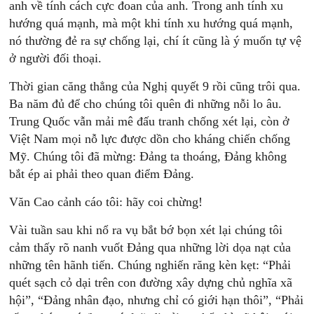
anh về tính cách cực đoan của anh. Trong anh tính xu
hướng quá mạnh, mà một khi tính xu hướng quá mạnh,
nó thường đẻ ra sự chống lại, chí ít cũng là ý muốn tự vệ
ở người đối thoại.
Thời gian căng thẳng của Nghị quyết 9 rồi cũng trôi qua.
Ba năm đủ để cho chúng tôi quên đi những nỗi lo âu.
Trung Quốc vẫn mải mê đấu tranh chống xét lại, còn ở
Việt Nam mọi nỗ lực được dồn cho kháng chiến chống
Mỹ. Chúng tôi đã mừng: Ðảng ta thoáng, Ðảng không
bắt ép ai phải theo quan điểm Ðảng.
Văn Cao cảnh cáo tôi: hãy coi chừng!
Vài tuần sau khi nổ ra vụ bắt bớ bọn xét lại chúng tôi
cảm thấy rõ nanh vuốt Ðảng qua những lời dọa nạt của
những tên hãnh tiến. Chúng nghiến răng kèn kẹt: “Phải
quét sạch cỏ dại trên con đường xây dựng chủ nghĩa xã
hội”, “Ðảng nhân đạo, nhưng chỉ có giới hạn thôi”, “Phải