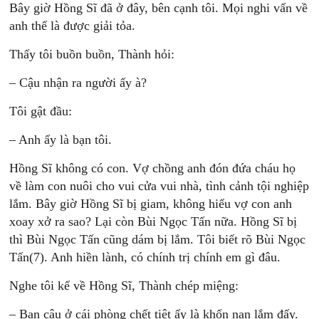
Bây giờ Hồng Sĩ đã ở đây, bên cạnh tôi. Mọi nghi vấn về
anh thế là được giải tỏa.
Thấy tôi buồn buồn, Thành hỏi:
– Cậu nhận ra người ấy à?
Tôi gật đầu:
– Anh ấy là bạn tôi.
Hồng Sĩ không có con. Vợ chồng anh đón đứa cháu họ
về làm con nuôi cho vui cửa vui nhà, tình cảnh tội nghiệp
lắm. Bây giờ Hồng Sĩ bị giam, không hiểu vợ con anh
xoay xở ra sao? Lại còn Bùi Ngọc Tấn nữa. Hồng Sĩ bị
thì Bùi Ngọc Tấn cũng dám bị lắm. Tôi biết rõ Bùi Ngọc
Tấn(7). Anh hiền lành, có chính trị chính em gì đâu.
Nghe tôi kể về Hồng Sĩ, Thành chép miệng:
– Bạn cậu ở cái phòng chết tiệt ấy là khốn nạn lắm đấy.