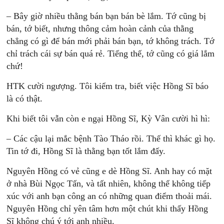
– Bây giờ nhiều thằng bán bạn bán bè lắm. Tớ cũng bị
bán, tớ biết, nhưng thông cảm hoàn cảnh của thằng
chẳng có gì để bán mới phải bán bạn, tớ không trách. Tớ
chỉ trách cái sự bán quá rẻ. Tiếng thế, tớ cũng có giá lắm
chứ!
HTK cười ngượng. Tôi kiểm tra, biết việc Hồng Sĩ báo
là có thật.
Khi biết tôi vẫn còn e ngại Hồng Sĩ, Kỳ Vân cười hì hì:
– Các cậu lại mắc bệnh Tào Tháo rồi. Thế thì khác gì họ.
Tin tớ đi, Hồng Sĩ là thằng bạn tốt lắm đấy.
Nguyên Hồng có vẻ cũng e dè Hồng Sĩ. Anh hay có mặt
ở nhà Bùi Ngọc Tấn, và tất nhiên, không thể không tiếp
xúc với anh bạn công an có những quan điểm thoải mái.
Nguyên Hồng chỉ yên tâm hơn một chút khi thấy Hồng
Sĩ không chú ý tới anh nhiều.