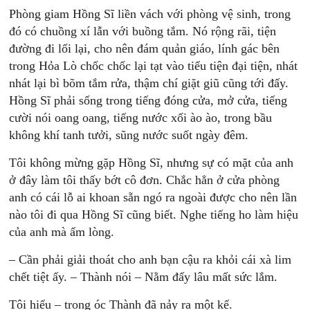
Phòng giam Hồng Sĩ liền vách với phòng vệ sinh, trong
đó có chuồng xí lẫn với buồng tắm. Nó rộng rãi, tiện
đường đi lối lại, cho nên đám quản giáo, lính gác bên
trong Hỏa Lò chốc chốc lại tạt vào tiểu tiện đại tiện, nhát
nhát lại bì bõm tắm rửa, thậm chí giặt giũ cũng tới đấy.
Hồng Sĩ phải sống trong tiếng đóng cửa, mở cửa, tiếng
cười nói oang oang, tiếng nước xối ào ào, trong bầu
không khí tanh tưởi, sũng nước suốt ngày đêm.
Tôi không mừng gặp Hồng Sĩ, nhưng sự có mặt của anh
ở đây làm tôi thấy bớt cô đơn. Chắc hẳn ở cửa phòng
anh có cái lỗ ai khoan sẵn ngó ra ngoài được cho nên lần
nào tôi đi qua Hồng Sĩ cũng biết. Nghe tiếng ho làm hiệu
của anh mà ấm lòng.
– Cần phải giải thoát cho anh bạn cậu ra khỏi cái xà lim
chết tiệt ấy. – Thành nói – Nằm đấy lâu mất sức lắm.
Tôi hiểu – trong óc Thành đã nảy ra một kế.