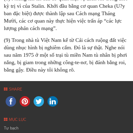
kỳ trị vì của Stalin. Khởi đầu bằng cơ quan Cheka (U?y
ban đặc biệt) được thành lập sau Cách mạng Tháng
Mười, các cơ quan này thực hiện việc trấn áp “các lực
lượng phản cách mạng”.
(9) Trong nhà tù Việt Nam kể từ Cải cách ruộng đất việc
dùng nhục hình bị nghiêm cấm. Ðó là sự thật. Nghe nói
sau năm 1975 ở một số trại tù miền Nam tù nhân bị phơi
nắng, bị giam trong những công-te-nơ, bị đánh bằng roi,
bằng gậy. Ðiều này tôi không rõ.
SHARE
MỤC LỤC
Tự bạch