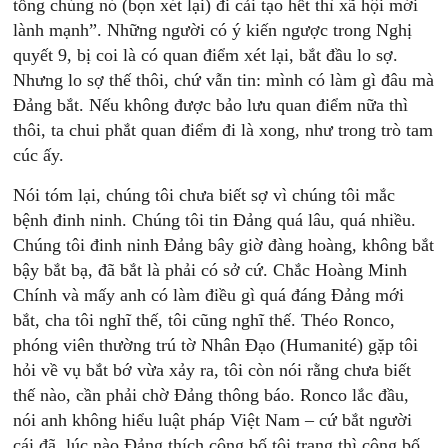
tống chúng nó (bọn xét lại) đi cải tạo hết thì xã hội mới
lành mạnh”. Những người có ý kiến ngược trong Nghị
quyết 9, bị coi là có quan điểm xét lại, bắt đầu lo sợ.
Nhưng lo sợ thế thôi, chứ vẫn tin: mình có làm gì đâu mà
Ðảng bắt. Nếu không được bảo lưu quan điểm nữa thì
thôi, ta chui phắt quan điểm đi là xong, như trong trò tam
cúc ấy.
Nói tóm lại, chúng tôi chưa biết sợ vì chúng tôi mắc
bệnh đinh ninh. Chúng tôi tin Ðảng quá lâu, quá nhiều.
Chúng tôi đinh ninh Ðảng bây giờ đàng hoàng, không bắt
bậy bắt bạ, đã bắt là phải có sở cứ. Chắc Hoàng Minh
Chính và mấy anh có làm điều gì quá đáng Ðảng mới
bắt, cha tôi nghĩ thế, tôi cũng nghĩ thế. Théo Ronco,
phóng viên thường trú tờ Nhân Ðạo (Humanité) gặp tôi
hỏi về vụ bắt bớ vừa xảy ra, tôi còn nói rằng chưa biết
thế nào, cần phải chờ Ðảng thông báo. Ronco lắc đầu,
nói anh không hiểu luật pháp Việt Nam – cứ bắt người
cái đã, lúc nào Ðảng thích công bố tội trạng thì công bố.