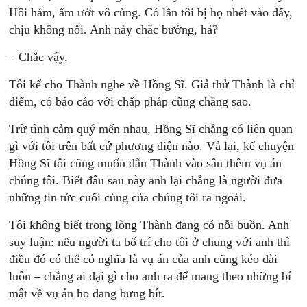
Hôi hám, ẩm ướt vô cùng. Có lần tôi bị họ nhét vào đấy,
chịu không nổi. Anh này chắc bướng, hả?
– Chắc vậy.
Tôi kể cho Thành nghe về Hồng Sĩ. Giả thử Thành là chỉ
điểm, có báo cáo với chấp pháp cũng chẳng sao.
Trừ tình cảm quý mến nhau, Hồng Sĩ chẳng có liên quan
gì với tôi trên bất cứ phương diện nào. Vả lại, kể chuyện
Hồng Sĩ tôi cũng muốn dẫn Thành vào sâu thêm vụ án
chúng tôi. Biết đâu sau này anh lại chẳng là người đưa
những tin tức cuối cùng của chúng tôi ra ngoài.
Tôi không biết trong lòng Thành đang có nỗi buồn. Anh
suy luận: nếu người ta bố trí cho tôi ở chung với anh thì
điều đó có thể có nghĩa là vụ án của anh cũng kéo dài
luôn – chẳng ai dại gì cho anh ra để mang theo những bí
mật về vụ án họ đang bưng bít.