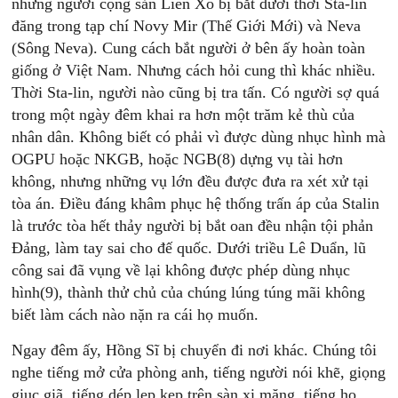
những người cộng sản Liên Xô bị bắt dưới thời Sta-lin
đăng trong tạp chí Novy Mir (Thế Giới Mới) và Neva
(Sông Neva). Cung cách bắt người ở bên ấy hoàn toàn
giống ở Việt Nam. Nhưng cách hỏi cung thì khác nhiều.
Thời Sta-lin, người nào cũng bị tra tấn. Có người sợ quá
trong một ngày đêm khai ra hơn một trăm kẻ thù của
nhân dân. Không biết có phải vì được dùng nhục hình mà
OGPU hoặc NKGB, hoặc NGB(8) dựng vụ tài hơn
không, nhưng những vụ lớn đều được đưa ra xét xử tại
tòa án. Ðiều đáng khâm phục hệ thống trấn áp của Stalin
là trước tòa hết thảy người bị bắt oan đều nhận tội phản
Ðảng, làm tay sai cho đế quốc. Dưới triều Lê Duẩn, lũ
công sai đã vụng về lại không được phép dùng nhục
hình(9), thành thử chủ của chúng lúng túng mãi không
biết làm cách nào nặn ra cái họ muốn.
Ngay đêm ấy, Hồng Sĩ bị chuyển đi nơi khác. Chúng tôi
nghe tiếng mở cửa phòng anh, tiếng người nói khẽ, giọng
giục giã, tiếng dép lẹp kẹp trên sàn xi măng, tiếng ho