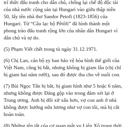
trí thức đấu tranh cho dân chủ, chống lại chế độ độc tài
của nhà nước cộng sản tại Hungari vào giữa thập niên
50, lấy tên nhà thơ Sandor Petofi (1823-1856) của
Hungari. Từ “Câu lạc bộ Pêtôfi” đã hình thành một
phong trào đấu tranh rộng lớn của nhân dân Hungari vì
dân chủ và tự do.
(5) Phạm Viết chết trong tù ngày 31.12.1971.
(6) Chị Lan, cán bộ ẹy ban bảo vệ hòa bình thế giới của
Việt Nam, cũng bị bắt, nhưng không bị giam lâu (chị chỉ
bị giam hai năm rưỡi), sau đó được tha cho về nuôi con.
(7) Bùi Ngọc Tấn bị bắt, bị giam hình như 5 hoặc 6 năm,
nhưng không được Ðảng gộp vào trong đám xét lại ở
Trung ương. Anh bị đối xử xấu hơn, vợ con anh ở nhà
không được hưởng nửa lương như vợ con tôi, mà bị cắt
hoàn toàn.
(8) Những tên tắt của cơ quan mật vụ Liên Xô trong thời