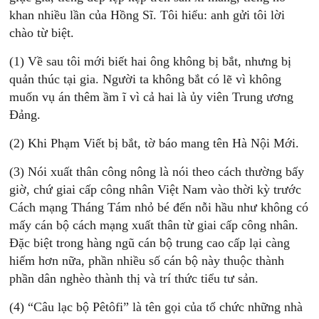
khan nhiều lần của Hồng Sĩ. Tôi hiểu: anh gửi tôi lời
chào từ biệt.
(1) Về sau tôi mới biết hai ông không bị bắt, nhưng bị
quản thúc tại gia. Người ta không bắt có lẽ vì không
muốn vụ án thêm ầm ĩ vì cả hai là ủy viên Trung ương
Ðảng.
(2) Khi Phạm Viết bị bắt, tờ báo mang tên Hà Nội Mới.
(3) Nói xuất thân công nông là nói theo cách thường bấy
giờ, chứ giai cấp công nhân Việt Nam vào thời kỳ trước
Cách mạng Tháng Tám nhỏ bé đến nỗi hầu như không có
mấy cán bộ cách mạng xuất thân từ giai cấp công nhân.
Ðặc biệt trong hàng ngũ cán bộ trung cao cấp lại càng
hiếm hơn nữa, phần nhiều số cán bộ này thuộc thành
phần dân nghèo thành thị và trí thức tiểu tư sản.
(4) “Câu lạc bộ Pêtôfi” là tên gọi của tổ chức những nhà