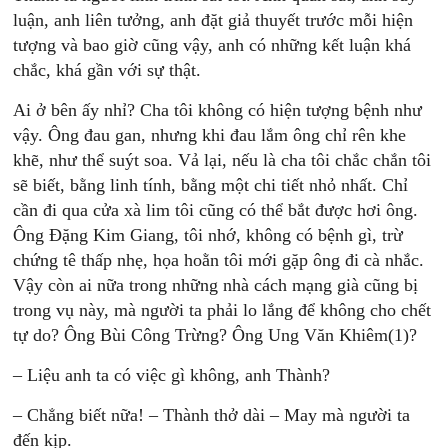
luận, anh liên tưởng, anh đặt giả thuyết trước mỗi hiện
tượng và bao giờ cũng vậy, anh có những kết luận khá
chắc, khá gần với sự thật.
Ai ở bên ấy nhỉ? Cha tôi không có hiện tượng bệnh như
vậy. Ông đau gan, nhưng khi đau lắm ông chỉ rên khe
khẽ, như thể suýt soa. Vả lại, nếu là cha tôi chắc chắn tôi
sẽ biết, bằng linh tính, bằng một chi tiết nhỏ nhất. Chỉ
cần đi qua cửa xà lim tôi cũng có thể bắt được hơi ông.
Ông Ðặng Kim Giang, tôi nhớ, không có bệnh gì, trừ
chứng tê thấp nhẹ, họa hoằn tôi mới gặp ông đi cà nhắc.
Vậy còn ai nữa trong những nhà cách mạng già cũng bị
trong vụ này, mà người ta phải lo lắng để không cho chết
tự do? Ông Bùi Công Trừng? Ông Ung Văn Khiêm(1)?
– Liệu anh ta có việc gì không, anh Thành?
– Chẳng biết nữa! – Thành thở dài – May mà người ta
đến kịp.