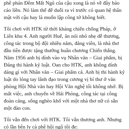
phê phán Ðêm Mất Ngủ của cậu xong là nó về đây báo
cáo liền. Nó làm thế để duỗi ra vì trước có quan hệ thân
mật với cậu hay là muốn lập công tớ không biết.
Tôi chơi với HTK từ thời kháng chiến chống Pháp, ở
Liên khu 4. Anh người Huế, ăn nói nhỏ nhẹ dễ thương,
công tác trong bộ đội nhiều năm, đảng viên, là nhà thơ
đầu tiên được tặng thưởng huân chương Chiến thắng.
Năm 1956 anh bị dính vào vụ Nhân văn – Giai phẩm, bị
Ðảng thi hành kỷ luật. Oan cho HTK, anh không dính
dáng gì với Nhân văn – Giai phẩm cả. Anh bị thi hành kỷ
luật do lỏng tay lãnh đạo trong cương vị bí thư ở văn
phòng Hội Nhà văn hay Hội Văn nghệ tôi không nhớ. Bị
mất việc, anh chuyển về Hải Phòng, công tác tại công
đoàn cảng, sống nghèo khổ với một nhà thơ nữ có sẵn
một đàn con.
Tôi vẫn đến chơi với HTK. Tôi vẫn thương anh. Nhưng
có lần bên ly cà phê hội ngộ tôi đe: