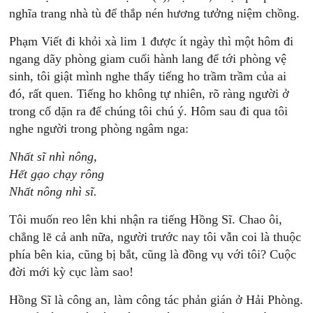
nghĩa trang nhà tù để thắp nén hương tưởng niệm chồng.
Phạm Viết đi khỏi xà lim 1 được ít ngày thì một hôm đi
ngang dãy phòng giam cuối hành lang để tới phòng vệ
sinh, tôi giật mình nghe thấy tiếng ho trầm trầm của ai
đó, rất quen. Tiếng ho không tự nhiên, rõ ràng người ở
trong cố dặn ra để chúng tôi chú ý. Hôm sau đi qua tôi
nghe người trong phòng ngâm nga:
Nhất sĩ nhì nông,
Hết gạo chạy rông
Nhất nông nhì sĩ.
Tôi muốn reo lên khi nhận ra tiếng Hồng Sĩ. Chao ôi,
chẳng lẽ cả anh nữa, người trước nay tôi vẫn coi là thuộc
phía bên kia, cũng bị bắt, cũng là đồng vụ với tôi? Cuộc
đời mới kỳ cục làm sao!
Hồng Sĩ là công an, làm công tác phản gián ở Hải Phòng.