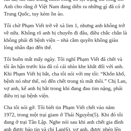
Anh cho rằng ở Việt Nam đang diễn ra những gì đã có ở
Trung Quốc, tuy kém ồn ào.
Tôi chờ Phạm Viết trở về xà lim 1, nhưng anh không trở
về nữa. Không rõ anh bị chuyển đi đâu, điều chắc chắn là
không phải đi bệnh viện – nhà cầm quyền không giàu
lòng nhân đạo đến thế.
Tôi buồn mất mấy ngày. Tôi nghĩ Phạm Viết đã chết và
tôi ân hận trước kia đã có cái nhìn khe khắt đối với anh.
Khi Phạm Viết bị bắt, cha tôi nói với mẹ tôi: “Khốn khổ,
bệnh nó như thế, nó đến chết trong tù mất thôi.” Chị Lan,
vợ anh, kể anh bị bắt trong khi đang đau tim nặng, phải
điều trị tại bệnh viện.
Cha tôi nói gở. Tôi biết tin Phạm Viết chết vào năm
1972, trong một trại giam ở Thái Nguyên(5). Khi đó tôi
đang ở trại Tân Lập. Nghe nói sau khi anh chết gia đình
anh được báo tin và chị Lan(6), vợ anh, được phép lên