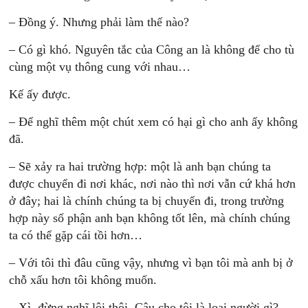
– Ðồng ý. Nhưng phải làm thế nào?
– Có gì khó. Nguyên tắc của Công an là không để cho tù
cùng một vụ thông cung với nhau…
Kế ấy được.
– Ðể nghĩ thêm một chút xem có hại gì cho anh ấy không
đã.
– Sẽ xảy ra hai trường hợp: một là anh bạn chúng ta
được chuyển đi nơi khác, nơi nào thì nơi vẫn cứ khá hơn
ở đây; hai là chính chúng ta bị chuyển đi, trong trường
hợp này số phận anh bạn không tốt lên, mà chính chúng
ta có thể gặp cái tồi hơn…
– Với tôi thì đâu cũng vậy, nhưng vì bạn tôi mà anh bị ở
chỗ xấu hơn tôi không muốn.
– Xì, đừng nghĩ lôi thôi. Cậu cho tôi là loại người gì?