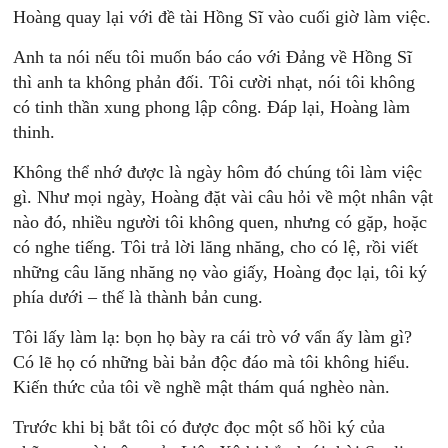
Hoàng quay lại với đề tài Hồng Sĩ vào cuối giờ làm việc.
Anh ta nói nếu tôi muốn báo cáo với Ðảng về Hồng Sĩ
thì anh ta không phản đối. Tôi cười nhạt, nói tôi không
có tinh thần xung phong lập công. Ðáp lại, Hoàng làm
thinh.
Không thể nhớ được là ngày hôm đó chúng tôi làm việc
gì. Như mọi ngày, Hoàng đặt vài câu hỏi về một nhân vật
nào đó, nhiều người tôi không quen, nhưng có gặp, hoặc
có nghe tiếng. Tôi trả lời lăng nhăng, cho có lệ, rồi viết
những câu lăng nhăng nọ vào giấy, Hoàng đọc lại, tôi ký
phía dưới – thế là thành bản cung.
Tôi lấy làm lạ: bọn họ bày ra cái trò vớ vẩn ấy làm gì?
Có lẽ họ có những bài bản độc đáo mà tôi không hiểu.
Kiến thức của tôi về nghề mật thám quá nghèo nàn.
Trước khi bị bắt tôi có được đọc một số hồi ký của