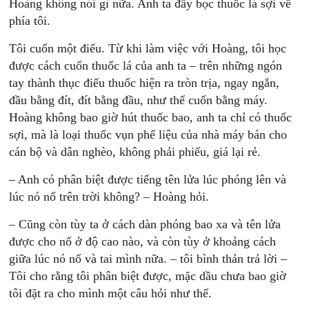
Hoàng không nói gì nữa. Anh ta đẩy bọc thuốc lá sợi về
phía tôi.
Tôi cuốn một điếu. Từ khi làm việc với Hoàng, tôi học
được cách cuốn thuốc lá của anh ta – trên những ngón
tay thành thục điếu thuốc hiện ra tròn trịa, ngay ngắn,
đầu bằng đít, đít bằng đầu, như thể cuốn bằng máy.
Hoàng không bao giờ hút thuốc bao, anh ta chỉ có thuốc
sợi, mà là loại thuốc vụn phế liệu của nhà máy bán cho
cán bộ và dân nghèo, không phải phiếu, giá lại rẻ.
– Anh có phân biệt được tiếng tên lửa lúc phóng lên và
lúc nó nổ trên trời không? – Hoàng hỏi.
– Cũng còn tùy ta ở cách dàn phóng bao xa và tên lửa
được cho nổ ở độ cao nào, và còn tùy ở khoảng cách
giữa lúc nó nổ và tai mình nữa. – tôi bình thản trả lời –
Tôi cho rằng tôi phân biệt được, mặc dầu chưa bao giờ
tôi đặt ra cho mình một câu hỏi như thế.