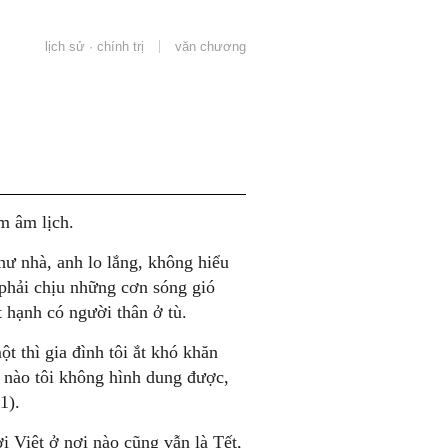
lịch sử · chính trị
văn chương
m âm lịch.
ư nhà, anh lo lắng, không hiểu
 phải chịu những cơn sóng gió
 hạnh có người thân ở tù.
 thì gia đình tôi ắt khó khăn
ế nào tôi không hình dung được,
1).
i Việt ở nơi nào cũng vẫn là Tết,