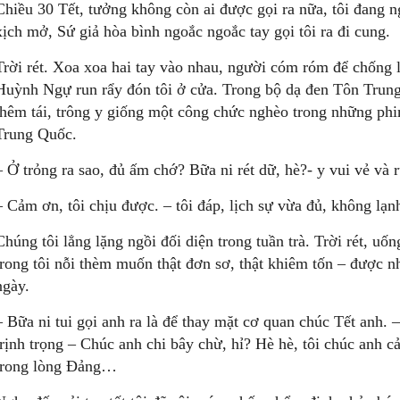
Chiều 30 Tết, tưởng không còn ai được gọi ra nữa, tôi đang n
xịch mở, Sứ giả hòa bình ngoắc ngoắc tay gọi tôi ra đi cung.
Trời rét. Xoa xoa hai tay vào nhau, người cóm róm để chống l
Huỳnh Ngự run rẩy đón tôi ở cửa. Trong bộ dạ đen Tôn Trung
thêm tái, trông y giống một công chức nghèo trong những phi
Trung Quốc.
– Ở trỏng ra sao, đủ ấm chớ? Bữa ni rét dữ, hè?- y vui vẻ và r
– Cảm ơn, tôi chịu được. – tôi đáp, lịch sự vừa đủ, không lạn
Chúng tôi lẳng lặng ngồi đối diện trong tuần trà. Trời rét, uốn
trong tôi nỗi thèm muốn thật đơn sơ, thật khiêm tốn – được n
ngày.
– Bữa ni tui gọi anh ra là để thay mặt cơ quan chúc Tết anh. 
trịnh trọng – Chúc anh chi bây chừ, hỉ? Hè hè, tôi chúc anh cả
trong lòng Ðảng…