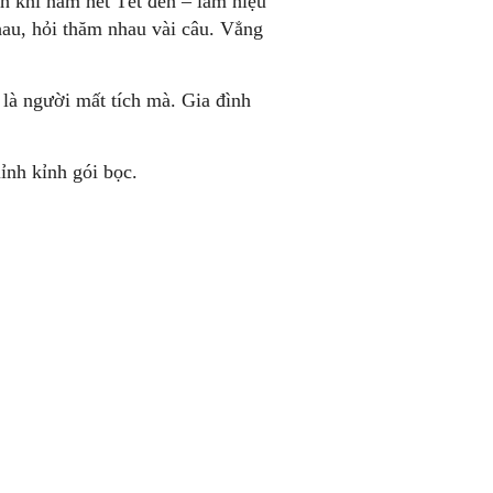
nh khi năm hết Tết đến – làm hiệu
hau, hỏi thăm nhau vài câu. Vẳng
 là người mất tích mà. Gia đình
ỉnh kỉnh gói bọc.