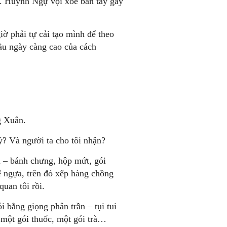
c. Huỳnh Ngự vội xòe bàn tay gày
iờ phải tự cải tạo mình để theo
ầu ngày càng cao của cách
g Xuân.
ý? Và người ta cho tôi nhận?
i – bánh chưng, hộp mứt, gói
ế ngựa, trên đó xếp hàng chồng
uan tôi rồi.
bằng giọng phân trần – tụi tui
một gói thuốc, một gói trà…