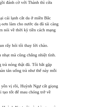
gồi đánh cờ với Thành thì cửa
ại cái lạnh cắt da ở miền Bắc
-sơn làm cho nước da đã tái càng
m nói về thời kỳ tiền cách mạng
un rẩy hỏi tôi thay lời chào.
h nhạt mà cũng chẳng nhiệt tình.
g trà nóng thật đã. Tôi bắt gặp
hàn tản uống trà như thế này mỗi
– yên vị rồi, Huỳnh Ngự cất giọng
i tạo tốt để mau chóng trở về