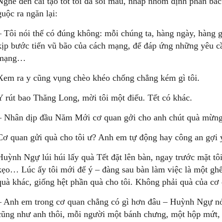
Nghe đến cải tạo tốt tôi đã sôi máu, nhấp nhổm định phản bá
guộc ra ngăn lại:
– Tôi nói thế có đúng không: mỗi chúng ta, hàng ngày, hàng g
kịp bước tiến vũ bão của cách mạng, để đáp ứng những yêu c
mạng…
Xem ra y cũng vụng chèo khéo chống chẳng kém gì tôi.
Y rút bao Thăng Long, mời tôi một điếu. Tết có khác.
– Nhân dịp đầu Năm Mới cơ quan gởi cho anh chút quà mừn
Cơ quan gửi quà cho tôi ư? Anh em tự động hay công an gợi 
Huỳnh Ngự lúi húi lấy quà Tết đặt lên bàn, ngay trước mặt tô
kẹo… Lúc ấy tôi mới để ý – đàng sau bàn làm việc là một gh
quà khác, giống hệt phần quà cho tôi. Không phải quà của cơ q
– Anh em trong cơ quan chẳng có gì hơn đâu – Huỳnh Ngự nói 
cũng như anh thôi, mỗi người một bánh chưng, một hộp mứt, 