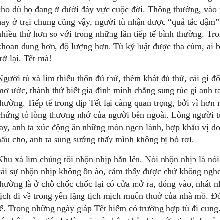
cho dù họ đang ở dưới đáy vực cuộc đời. Thông thường, vào 
hay ở trại chung cũng vậy, người tù nhận được “quả tắc đậm”, 
nhiều thứ hơn so với trong những lần tiếp tế bình thường. Tro
khoan dung hơn, độ lượng hơn. Tù kỷ luật được tha cùm, ai bị
trở lại. Tết mà!
Người tù xà lim thiếu thốn đủ thứ, thèm khát đủ thứ, cái gì đố
mơ ước, thành thử biết gia đình mình chẳng sung túc gì anh t
thường. Tiếp tế trong dịp Tết lại càng quan trọng, bởi vì hơn 
chứng tỏ lòng thương nhớ của người bên ngoài. Lòng người tù 
tay, anh ta xúc động ăn những món ngon lành, hợp khẩu vị d
nấu cho, anh ta sung sướng thấy mình không bị bỏ rơi.
Khu xà lim chúng tôi nhộn nhịp hẳn lên. Nói nhộn nhịp là nói
cái sự nhộn nhịp không ồn ào, cảm thấy được chứ không nghe
thường là ở chỗ chốc chốc lại có cửa mở ra, đóng vào, nhát n
rịch đi về trong yên lặng tịch mịch muôn thuở của nhà mồ. Ðó l
tế. Trong những ngày giáp Tết hiếm có trường hợp tù đi cung