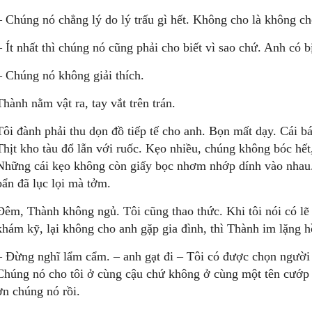
– Chúng nó chẳng lý do lý trấu gì hết. Không cho là không ch
– Ít nhất thì chúng nó cũng phải cho biết vì sao chứ. Anh có b
– Chúng nó không giải thích.
Thành nằm vật ra, tay vắt trên trán.
Tôi đành phải thu dọn đồ tiếp tế cho anh. Bọn mất dạy. Cái b
Thịt kho tàu đổ lẫn với ruốc. Kẹo nhiều, chúng không bóc hết
Những cái kẹo không còn giấy bọc nhơm nhớp dính vào nhau
bẩn đã lục lọi mà tởm.
Ðêm, Thành không ngủ. Tôi cũng thao thức. Khi tôi nói có lẽ
khám kỹ, lại không cho anh gặp gia đình, thì Thành im lặng hồ
– Ðừng nghĩ lẩm cẩm. – anh gạt đi – Tôi có được chọn người
Chúng nó cho tôi ở cùng cậu chứ không ở cùng một tên cướp c
ơn chúng nó rồi.