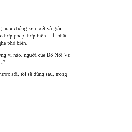
g mau chóng xem xét và giải
ho hợp pháp, hợp hiến… Ít nhất
ghe phổ biến.
ơng vị nào, người của Bộ Nội Vụ
úc?
ước sôi, tôi sẽ dùng sau, trong