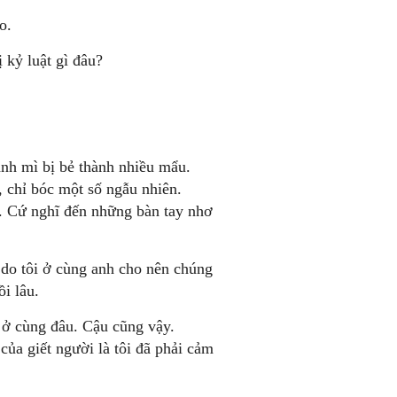
o.
ị kỷ luật gì đâu?
ánh mì bị bẻ thành nhiều mẩu.
, chỉ bóc một số ngẫu nhiên.
. Cứ nghĩ đến những bàn tay nhơ
 do tôi ở cùng anh cho nên chúng
i lâu.
 ở cùng đâu. Cậu cũng vậy.
ủa giết người là tôi đã phải cảm