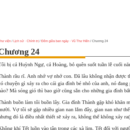
hư viện
/
Lịch sử · Chính trị
/
Đêm giữa ban ngày - Vũ Thư Hiên
/
Chương 24
Chương 24
Tôi bị cả Huỳnh Ngự, cả Hoàng, bỏ quên suốt tuần lễ cuối nă
Thành rầu rĩ. Anh nhớ vợ nhớ con. Ðã lâu không nhận được th
có chuyện gì xảy ra cho cái gia đình bé nhỏ của anh, nó đang
nào? Mà sóng gió thì bao giờ cũng sẵn cho những gia đình bất
Thành buồn làm tôi buồn lây. Gia đình Thành gặp khó khăn một
mười. Vợ tôi sẽ gặp nhiều gian nan lắm đây, gian nan như th
nhưng đó là điều nhất thiết sẽ xảy ra, không thể không xảy ra(
Không khí Tết luồn vào tận trong các xà lim. Tết đối với ngườ