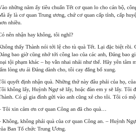
Vào những năm ấy tiêu chuẩn Tết cơ quan lo cho cán bộ, công
Mà ấy là cơ quan Trung ương, chứ cơ quan cấp tỉnh, cấp huy
hơn nhiều.
Có nên nhận hay không, tôi nghĩ?
Không thấy Thành nói tới lệ cho tù quà Tết. Lại đặc biệt rồi.
Ðảng bao giờ cũng nhớ tới công lao của các anh, Ðảng bao gi
loại tội phạm khác – họ vẫn nhai nhải như thế. Hãy yên tâm 
tấm lòng ưu ái Ðảng dành cho, tôi cay đắng bổ xung.
Tôi quyết định nhận quà. Những thứ này đâu phải của họ, của 
Tôi không lấy, Huỳnh Ngự sẽ lấy, hoặc đàn em y sẽ lấy. Tôi đ
Thành. Có gì gia đình gửi vào anh cũng xẻ cho tôi. Tôi có mộ
– Tôi xin cảm ơn cơ quan Công an đã cho quà…
– Không, không phải quà của cơ quan Công an. – Huỳnh Ngự b
của Ban Tổ chức Trung Ương.