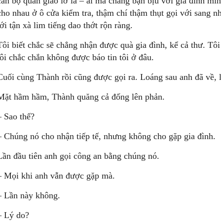
cán bộ quản giáo lơ là – ai mà chẳng bận bịu với gia đình mì
cho nhau ở ô cửa kiểm tra, thậm chí thậm thụt gọi với sang n
tới tận xà lim tiếng dao thớt rộn ràng.
Tôi biết chắc sẽ chẳng nhận được quà gia đình, kể cả thư. Tôi
tôi chắc chắn không được báo tin tôi ở đâu.
Cuối cùng Thành rồi cũng được gọi ra. Loáng sau anh đã về, l
Mặt hầm hầm, Thành quăng cả đống lên phản.
– Sao thế?
– Chúng nó cho nhận tiếp tế, nhưng không cho gặp gia đình.
Lần đầu tiên anh gọi công an bằng chúng nó.
– Mọi khi anh vẫn được gặp mà.
– Lần này không.
– Lý do?