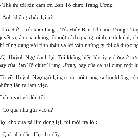
– Thế thì tôi xin cảm ơn Ban Tổ chức Trung Ương.
– Anh không chúc lại à?
– Có chứ. – tôi lạnh lùng – Tôi chúc Ban Tổ chức Trung Ươn
quyết vụ án của chúng tôi một cách quang minh, chính đại, c
thì cũng đúng với tinh thần và lời văn những gì tôi đã được n
Mặt Huỳnh Ngự đanh lại. Tôi không hiểu lúc ấy y đứng ở cư
hay của Ban Tổ chức Trung Ương, hay của cả hai cùng một l
Tôi về. Huỳnh Ngự giữ lại gói trà, nói trong xà lim không có n
những lần ra làm việc.
Thành vui vẻ đón tôi:
– Có quà nhà gửi vào à?
Ðợi cho cửa xà lim đóng lại, tôi mới trả lời:
– Quà nhà đâu. Họ cho đấy.