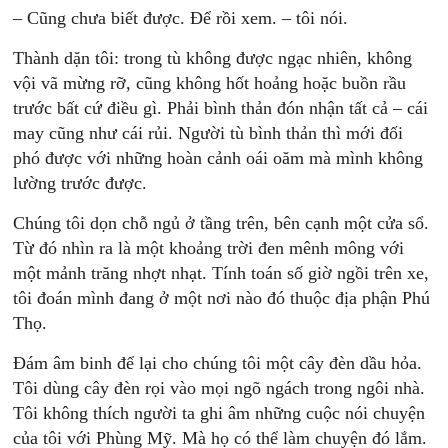
– Cũng chưa biết được. Ðể rồi xem. – tôi nói.
Thành dặn tôi: trong tù không được ngạc nhiên, không
vội vã mừng rỡ, cũng không hốt hoảng hoặc buồn rầu
trước bất cứ điều gì. Phải bình thản đón nhận tất cả – cái
may cũng như cái rủi. Người tù bình thản thì mới đối
phó được với những hoàn cảnh oái oăm mà mình không
lường trước được.
Chúng tôi dọn chỗ ngủ ở tầng trên, bên cạnh một cửa sổ.
Từ đó nhìn ra là một khoảng trời đen mênh mông với
một mảnh trăng nhợt nhạt. Tính toán số giờ ngồi trên xe,
tôi đoán mình đang ở một nơi nào đó thuộc địa phận Phú
Thọ.
Ðám âm binh để lại cho chúng tôi một cây đèn dầu hỏa.
Tôi dùng cây đèn rọi vào mọi ngõ ngách trong ngôi nhà.
Tôi không thích người ta ghi âm những cuộc nói chuyện
của tôi với Phùng Mỹ. Mà họ có thể làm chuyện đó lắm.