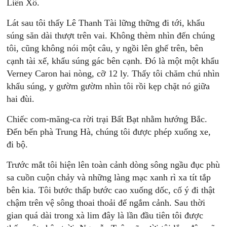
Liên Xô.
Lát sau tôi thấy Lê Thanh Tài lững thững đi tới, khẩu
súng săn dài thượt trên vai. Không thèm nhìn đến chúng
tôi, cũng không nói một câu, y ngồi lên ghế trên, bên
cạnh tài xế, khẩu súng gác bên cạnh. Ðó là một một khẩu
Verney Caron hai nòng, cỡ 12 ly. Thấy tôi chăm chú nhìn
khẩu súng, y gườm gườm nhìn tôi rồi kẹp chặt nó giữa
hai đùi.
Chiếc com-măng-ca rời trại Bất Bạt nhằm hướng Bắc.
Ðến bến phà Trung Hà, chúng tôi được phép xuống xe,
đi bộ.
Trước mắt tôi hiện lên toàn cảnh dòng sông ngầu đục phù
sa cuồn cuộn chảy và những làng mạc xanh rì xa tít tắp
bên kia. Tôi bước thấp bước cao xuống dốc, cố ý đi thật
chậm trên vệ sông thoai thoải để ngắm cảnh. Sau thời
gian quá dài trong xà lim đây là lần đầu tiên tôi được