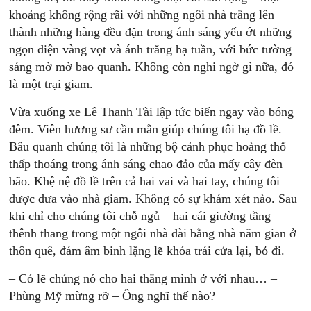
khoảng không rộng rãi với những ngôi nhà trắng lên
thành những hàng đều đặn trong ánh sáng yếu ớt những
ngọn điện vàng vọt và ánh trăng hạ tuần, với bức tường
sáng mờ mờ bao quanh. Không còn nghi ngờ gì nữa, đó
là một trại giam.
Vừa xuống xe Lê Thanh Tài lập tức biến ngay vào bóng
đêm. Viên hương sư cần mẫn giúp chúng tôi hạ đồ lề.
Bâu quanh chúng tôi là những bộ cảnh phục hoàng thổ
thấp thoáng trong ánh sáng chao đảo của mấy cây đèn
bão. Khệ nệ đồ lề trên cả hai vai và hai tay, chúng tôi
được đưa vào nhà giam. Không có sự khám xét nào. Sau
khi chỉ cho chúng tôi chỗ ngủ – hai cái giường tầng
thênh thang trong một ngôi nhà dài bằng nhà năm gian ở
thôn quê, đám âm binh lặng lẽ khóa trái cửa lại, bỏ đi.
– Có lẽ chúng nó cho hai thằng mình ở với nhau… –
Phùng Mỹ mừng rỡ – Ông nghĩ thế nào?