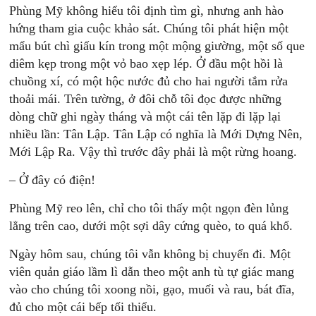
Phùng Mỹ không hiểu tôi định tìm gì, nhưng anh hào
hứng tham gia cuộc khảo sát. Chúng tôi phát hiện một
mẩu bút chì giấu kín trong một mộng giường, một số que
diêm kẹp trong một vỏ bao xẹp lép. Ở đầu một hồi là
chuồng xí, có một hộc nước đủ cho hai người tắm rửa
thoải mái. Trên tường, ở đôi chỗ tôi đọc được những
dòng chữ ghi ngày tháng và một cái tên lặp đi lặp lại
nhiều lần: Tân Lập. Tân Lập có nghĩa là Mới Dựng Nên,
Mới Lập Ra. Vậy thì trước đây phải là một rừng hoang.
– Ở đây có điện!
Phùng Mỹ reo lên, chỉ cho tôi thấy một ngọn đèn lủng
lẳng trên cao, dưới một sợi dây cứng quèo, to quá khổ.
Ngày hôm sau, chúng tôi vẫn không bị chuyển đi. Một
viên quản giáo lầm lì dẫn theo một anh tù tự giác mang
vào cho chúng tôi xoong nồi, gạo, muối và rau, bát đĩa,
đủ cho một cái bếp tối thiểu.