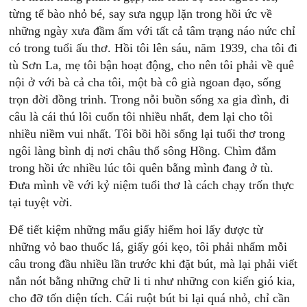
từng tế bào nhỏ bé, say sưa ngụp lặn trong hồi ức về
những ngày xưa đầm ấm với tất cả tâm trạng náo nức chỉ
có trong tuổi ấu thơ. Hồi tôi lên sáu, năm 1939, cha tôi đi
tù Sơn La, mẹ tôi bận hoạt động, cho nên tôi phải về quê
nội ở với bà cả cha tôi, một bà cô già ngoan đạo, sống
trọn đời đồng trinh. Trong nỗi buồn sống xa gia đình, đi
câu là cái thú lôi cuốn tôi nhiều nhất, đem lại cho tôi
nhiều niềm vui nhất. Tôi bồi hồi sống lại tuổi thơ trong
ngôi làng bình dị nơi châu thổ sông Hồng. Chìm đắm
trong hồi ức nhiều lúc tôi quên bẵng mình đang ở tù.
Ðưa mình về với kỷ niệm tuổi thơ là cách chạy trốn thực
tại tuyệt vời.
Ðể tiết kiệm những mẩu giấy hiếm hoi lấy được từ
những vỏ bao thuốc lá, giấy gói kẹo, tôi phải nhẩm mỗi
câu trong đầu nhiều lần trước khi đặt bút, mà lại phải viết
nắn nót bằng những chữ li ti như những con kiến gió kia,
cho đỡ tốn diện tích. Cái ruột bút bi lại quá nhỏ, chỉ cần