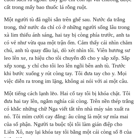
cất trong mấy bao thuốc lá rỗng ruột.
Một người tù đã ngồi sẵn trên ghế sau. Nước da trắng
trong, thứ nước da chỉ có ở những người sống lâu trong
xà lim thiếu ánh sáng, hai tay bị còng phía trước, anh ta
có vẻ như vừa qua một trận ốm. Cảm thấy cái nhìn chăm
chú, anh tù quay đầu lại, dò xét nhìn tôi. Viên hương sư
leo lên xe, ra hiệu cho tôi chuyển đồ cho y sắp xếp. Sắp
xếp xong, y chỉ cho tôi leo lên ngồi bên anh tù. Trước
khi bước xuống y rút còng tay. Tôi đưa tay cho y. Mọi
việc diễn ra trong im lặng, không ai nói với ai một câu.
Một tiếng cách lạnh lẽo. Hai cổ tay tôi bị khóa chặt. Tôi
đưa hai tay lên, ngắm nghía cái còng. Trên nền thép trắng
có khắc những chữ Nga viết tắt tên nhà máy sản xuất ra
nó. Tôi mỉm cười cay đắng: âu cũng là một sự mỉa mai
của số phận. Người ta buộc tội tôi làm gián điệp cho
Liên Xô, nay lại khóa tay tôi bằng một cái còng số 8 của