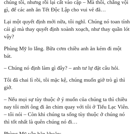
chúng tôi, nhưng rồi lại cất vào cặp – Mà thôi, chẳng vội
gì, để các anh ăn Tết Ðộc Lập cho vui vẻ đã…
Lại một quyết định mới nữa, tôi nghĩ. Chúng nó toan tính
cái gì mà thay quyết định xoành xoạch, như thay quần lót
vậy?
Phùng Mỹ lo lắng. Bữa cơm chiều anh ăn kém đi một
bát.
– Chúng nó định làm gì đây? – anh tư lự đặt câu hỏi.
Tôi đã chai lì rồi, tôi mặc kệ, chúng muốn giở trò gì thì
giở.
– Nếu mọi sự tùy thuộc ở ý muốn của chúng ta thì chiều
nay tôi mời ông đi ăn chim quay với tôi ở Tiểu Lạc Viên.
– tôi nói – Còn khi chúng ta sống tùy thuộc ở chúng nó
thì tốt nhất là quên chúng nó đi…
Phùng Mỹ vẫn băn khoăn: