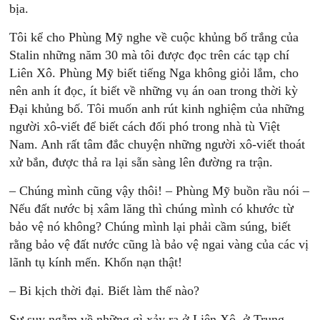
bịa.
Tôi kể cho Phùng Mỹ nghe về cuộc khủng bố trắng của
Stalin những năm 30 mà tôi được đọc trên các tạp chí
Liên Xô. Phùng Mỹ biết tiếng Nga không giỏi lắm, cho
nên anh ít đọc, ít biết về những vụ án oan trong thời kỳ
Ðại khủng bố. Tôi muốn anh rút kinh nghiệm của những
người xô-viết để biết cách đối phó trong nhà tù Việt
Nam. Anh rất tâm đắc chuyện những người xô-viết thoát
xử bắn, được thả ra lại sẵn sàng lên đường ra trận.
– Chúng mình cũng vậy thôi! – Phùng Mỹ buồn rầu nói –
Nếu đất nước bị xâm lăng thì chúng mình có khước từ
bảo vệ nó không? Chúng mình lại phải cầm súng, biết
rằng bảo vệ đất nước cũng là bảo vệ ngai vàng của các vị
lãnh tụ kính mến. Khốn nạn thật!
– Bi kịch thời đại. Biết làm thế nào?
Sự suy ngẫm về những gì xảy ra ở Liên Xô, ở Trung