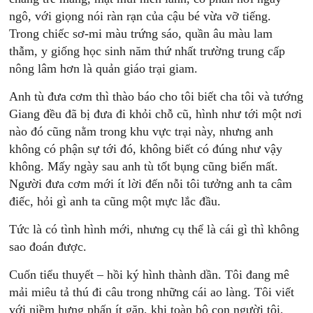
ngô, với giọng nói ràn rạn của cậu bé vừa vỡ tiếng.
Trong chiếc sơ-mi màu trứng sáo, quần âu màu lam
thẫm, y giống học sinh năm thứ nhất trường trung cấp
nông lâm hơn là quản giáo trại giam.
Anh tù đưa cơm thì thào báo cho tôi biết cha tôi và tướng
Giang đều đã bị đưa đi khỏi chỗ cũ, hình như tới một nơi
nào đó cũng nằm trong khu vực trại này, nhưng anh
không có phận sự tới đó, không biết có đúng như vậy
không. Mấy ngày sau anh tù tốt bụng cũng biến mất.
Người đưa cơm mới ít lời đến nỗi tôi tưởng anh ta câm
điếc, hỏi gì anh ta cũng một mực lắc đầu.
Tức là có tình hình mới, nhưng cụ thể là cái gì thì không
sao đoán được.
Cuốn tiểu thuyết – hồi ký hình thành dần. Tôi đang mê
mải miêu tả thú đi câu trong những cái ao làng. Tôi viết
với niềm hưng phấn ít gặp, khi toàn bộ con người tôi,