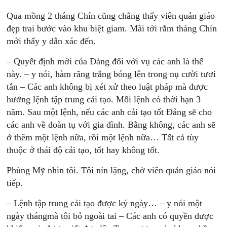
Qua mồng 2 tháng Chín cũng chẳng thấy viên quản giáo
đẹp trai bước vào khu biệt giam. Mãi tới rằm tháng Chín
mới thấy y dẫn xác đến.
– Quyết định mới của Ðảng đối với vụ các anh là thế
này. – y nói, hàm răng trắng bóng lên trong nụ cười tươi
tắn – Các anh không bị xét xử theo luật pháp mà được
hưởng lệnh tập trung cải tạo. Mỗi lệnh có thời hạn 3
năm. Sau một lệnh, nếu các anh cải tạo tốt Ðảng sẽ cho
các anh về đoàn tụ với gia đình. Bằng không, các anh sẽ
ở thêm một lệnh nữa, rồi một lệnh nữa… Tất cả tùy
thuộc ở thái độ cải tạo, tốt hay không tốt.
Phùng Mỹ nhìn tôi. Tôi nín lặng, chờ viên quản giáo nói
tiếp.
– Lệnh tập trung cải tạo được ký ngày… – y nói một
ngày thángmà tôi bỏ ngoài tai – Các anh có quyền được