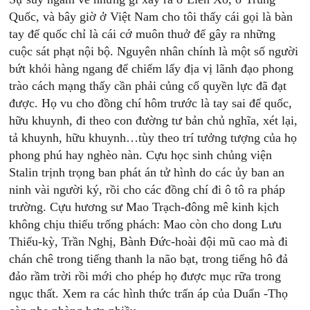
Quốc, và bây giờ ở Việt Nam cho tôi thấy cái gọi là bàn
tay đế quốc chỉ là cái cớ muôn thuở để gây ra những
cuộc sát phạt nội bộ. Nguyên nhân chính là một số người
bứt khỏi hàng ngang để chiếm lấy địa vị lãnh đạo phong
trào cách mạng thấy cần phải củng cố quyền lực đã đạt
được. Họ vu cho đồng chí hôm trước là tay sai đế quốc,
hữu khuynh, đi theo con đường tư bản chủ nghĩa, xét lại,
tả khuynh, hữu khuynh…tùy theo trí tưởng tượng của họ
phong phú hay nghèo nàn. Cựu học sinh chủng viện
Stalin trịnh trọng ban phát án tử hình do các ủy ban an
ninh vài người ký, rồi cho các đồng chí đi ô tô ra pháp
trường. Cựu hương sư Mao Trạch-đông mê kinh kịch
không chịu thiếu trống phách: Mao còn cho dong Lưu
Thiếu-kỳ, Trần Nghị, Bành Ðức-hoài đội mũ cao mà đi
chán chê trong tiếng thanh la não bạt, trong tiếng hô đả
đảo rầm trời rồi mới cho phép họ được mục rữa trong
ngục thất. Xem ra các hình thức trấn áp của Duẩn -Thọ