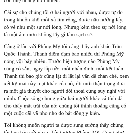
còn nhẹ nhàng hơn nhiều.
Cái sự cho chúng tôi ở hai người với nhau, được tự do
trong khuôn khổ một xà lim rộng, được nấu nướng lấy,
có vẻ như một sự nới lỏng. Nhưng kèm theo sự nới lỏng
là một âm mưu không lấy gì làm sạch sẽ.
Càng ở lâu với Phùng Mỹ tôi càng thấy anh khác Trần
Quốc Thành. Thành điềm đạm bao nhiêu thì Phùng Mỹ
nóng vội bấy nhiêu. Trước hiện tượng nào Phùng Mỹ
cũng có sẵn, ngay lập tức, một nhận định, một kết luận.
Thành thì bao giờ cũng lật đi lật lại vấn đề chán chê, xem
xét kỹ mặt này mặt khác của nó, rồi mới thận trọng đưa
ra một giả thuyết cho người đối thoại cùng suy nghĩ với
mình. Cuộc sống chung giữa hai người khác cá tính đã
cho thấy mặt trái của nó: chúng tôi thỉnh thoảng cũng có
một cuộc cãi vã nho nhỏ do bất đồng ý kiến.
Tôi không muốn người ta được sung sướng thấy chúng
tôi hục hặc với nhau. Tôi thương Phùng Mỹ. Cũng như