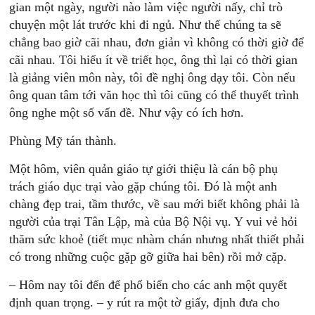
gian một ngày, người nào làm việc người nấy, chỉ trò
chuyện một lát trước khi đi ngủ. Như thế chúng ta sẽ
chẳng bao giờ cãi nhau, đơn giản vì không có thời giờ để
cãi nhau. Tôi hiểu ít về triết học, ông thì lại có thời gian
là giảng viên môn này, tôi đề nghị ông dạy tôi. Còn nếu
ông quan tâm tới văn học thì tôi cũng có thể thuyết trình
ông nghe một số vấn đề. Như vậy có ích hơn.
Phùng Mỹ tán thành.
Một hôm, viên quản giáo tự giới thiệu là cán bộ phụ
trách giáo dục trại vào gặp chúng tôi. Ðó là một anh
chàng đẹp trai, tầm thước, về sau mới biết không phải là
người của trại Tân Lập, mà của Bộ Nội vụ. Y vui vẻ hỏi
thăm sức khoẻ (tiết mục nhàm chán nhưng nhất thiết phải
có trong những cuộc gặp gỡ giữa hai bên) rồi mở cặp.
– Hôm nay tôi đến để phổ biến cho các anh một quyết
định quan trọng. – y rút ra một tờ giấy, định đưa cho