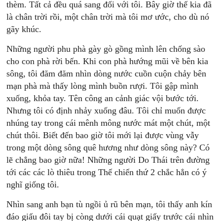
thèm. Tất cả đều quá sang đối với tôi. Bây giờ thế kia đã
là chân trời rồi, một chân trời mà tôi mơ ước, cho dù nó
gãy khúc.
Những người phu phà gày gò gồng mình lên chống sào
cho con phà rời bến. Khi con phà hướng mũi về bên kia
sông, tôi đăm đăm nhìn dòng nước cuồn cuộn chảy bên
mạn phà mà thấy lòng mình buồn rượi. Tôi gập mình
xuống, khỏa tay. Tên công an cảnh giác vội bước tới.
Nhưng tôi có định nhảy xuống đâu. Tôi chỉ muốn được
nhúng tay trong cái mênh mông nước mát một chút, một
chút thôi. Biết đến bao giờ tôi mới lại được vùng vẫy
trong một dòng sông quê hương như dòng sông này? Có
lẽ chẳng bao giờ nữa! Những người Do Thái trên đường
tới các các lò thiêu trong Thế chiến thứ 2 chắc hẳn có ý
nghĩ giống tôi.
Nhìn sang anh bạn tù ngồi ủ rũ bên mạn, tôi thấy anh kín
đáo giấu đôi tay bị còng dưới cái quạt giấy trước cái nhìn