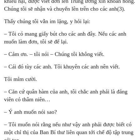
khiếu nại, được viết đơn lên Trung ương xin khoan hồng.
Chúng tôi sẽ nhận và chuyển lên trên cho các anh(3).
Thấy chúng tôi vẫn im lặng, y hỏi lại:
– Tôi có mang giấy bút cho các anh đây. Nếu các anh
muốn làm đơn, tôi sẽ để lại.
– Cảm ơn. – tôi nói – Chúng tôi không viết.
– Cái đó tùy các anh. Tôi khuyên các anh nên viết.
Tôi mỉm cười.
– Căn cứ quân hàm của anh, tôi chắc anh phải là đảng
viên có thâm niên…
– Ý anh muốn nói sao?
– Tôi muốn nói rằng nếu như vậy anh phải được biết có
một chỉ thị của Ban Bí thư liên quan tới chế độ tập trung