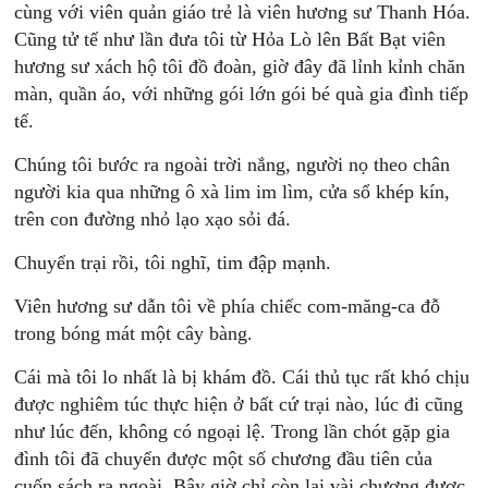
cùng với viên quản giáo trẻ là viên hương sư Thanh Hóa.
Cũng tử tế như lần đưa tôi từ Hỏa Lò lên Bất Bạt viên
hương sư xách hộ tôi đồ đoàn, giờ đây đã lỉnh kỉnh chăn
màn, quần áo, với những gói lớn gói bé quà gia đình tiếp
tế.
Chúng tôi bước ra ngoài trời nắng, người nọ theo chân
người kia qua những ô xà lim im lìm, cửa sổ khép kín,
trên con đường nhỏ lạo xạo sỏi đá.
Chuyển trại rồi, tôi nghĩ, tim đập mạnh.
Viên hương sư dẫn tôi về phía chiếc com-măng-ca đỗ
trong bóng mát một cây bàng.
Cái mà tôi lo nhất là bị khám đồ. Cái thủ tục rất khó chịu
được nghiêm túc thực hiện ở bất cứ trại nào, lúc đi cũng
như lúc đến, không có ngoại lệ. Trong lần chót gặp gia
đình tôi đã chuyển được một số chương đầu tiên của
cuốn sách ra ngoài. Bây giờ chỉ còn lại vài chương được