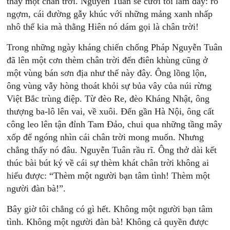
thấy một chân trời. Nguyễn Tuân sẽ cười tôi lắm đây: rõ
ngợm, cái đường gẫy khúc với những mảng xanh nhấp
nhô thế kia mà thằng Hiên nó dám gọi là chân trời!
Trong những ngày kháng chiến chống Pháp Nguyễn Tuân
đã lên một cơn thèm chân trời đến điên khùng cũng ở
một vùng bán sơn địa như thế này đây. Ông lồng lộn,
ông vùng vẫy hòng thoát khỏi sự bủa vây của núi rừng
Việt Bắc trùng điệp. Từ đèo Re, đèo Kháng Nhật, ông
thượng ba-lô lên vai, về xuôi. Ðến gần Hà Nội, ông cất
công leo lên tận đỉnh Tam Ðảo, chui qua những tầng mây
xốp để ngóng nhìn cái chân trời mong muốn. Nhưng
chẳng thấy nó đâu. Nguyễn Tuân rầu rĩ. Ông thở dài kết
thúc bài bút ký về cái sự thèm khát chân trời không ai
hiểu được: “Thèm một người bạn tâm tình! Thèm một
người đàn bà!”.
Bây giờ tôi chẳng có gì hết. Không một người bạn tâm
tình. Không một người đàn bà! Không cả quyền được