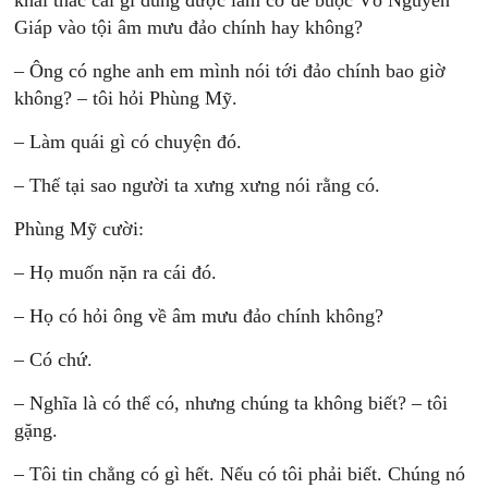
khai thác cái gì dùng được làm cớ để buộc Võ Nguyên
Giáp vào tội âm mưu đảo chính hay không?
– Ông có nghe anh em mình nói tới đảo chính bao giờ
không? – tôi hỏi Phùng Mỹ.
– Làm quái gì có chuyện đó.
– Thế tại sao người ta xưng xưng nói rằng có.
Phùng Mỹ cười:
– Họ muốn nặn ra cái đó.
– Họ có hỏi ông về âm mưu đảo chính không?
– Có chứ.
– Nghĩa là có thể có, nhưng chúng ta không biết? – tôi
gặng.
– Tôi tin chẳng có gì hết. Nếu có tôi phải biết. Chúng nó