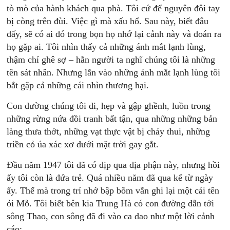
tò mò của hành khách qua phà. Tôi cứ để nguyên đôi tay
bị còng trên đùi. Việc gì mà xấu hổ. Sau này, biết đâu
đấy, sẽ có ai đó trong bọn họ nhớ lại cảnh này và đoán ra
họ gặp ai. Tôi nhìn thấy cả những ánh mắt lạnh lùng,
thậm chí ghê sợ – hẳn người ta nghĩ chúng tôi là những
tên sát nhân. Nhưng lẫn vào những ánh mắt lạnh lùng tôi
bắt gặp cả những cái nhìn thương hại.
Con đường chúng tôi đi, hẹp và gập ghềnh, luồn trong
những rừng nứa đồi tranh bất tận, qua những những bản
làng thưa thớt, những vạt thực vật bị cháy thui, những
triền cỏ úa xác xơ dưới mặt trời gay gắt.
Ðầu năm 1947 tôi đã có dịp qua địa phận này, nhưng hồi
ấy tôi còn là đứa trẻ. Quá nhiều năm đã qua kể từ ngày
ấy. Thế mà trong trí nhớ bập bõm vẫn ghi lại một cái tên
ỏi Mỗ. Tôi biết bên kia Trung Hà có con đường dẫn tới
sông Thao, con sông đã đi vào ca dao như một lời cảnh
cáo: