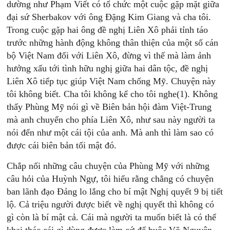
dường như Phạm Viết có tổ chức một cuộc gặp mặt giữa
đại sứ Sherbakov với ông Ðặng Kim Giang và cha tôi.
Trong cuộc gặp hai ông đề nghị Liên Xô phải tỉnh táo
trước những hành động không thân thiện của một số cán
bộ Việt Nam đối với Liên Xô, đừng vì thế mà làm ảnh
hưởng xấu tới tình hữu nghị giữa hai dân tộc, đề nghị
Liên Xô tiếp tục giúp Việt Nam chống Mỹ. Chuyện này
tôi không biết. Cha tôi không kể cho tôi nghe(1). Không
thấy Phùng Mỹ nói gì về Biên bản hội đàm Việt-Trung
mà anh chuyển cho phía Liên Xô, như sau này người ta
nói đến như một cái tội của anh. Mà anh thì làm sao có
được cái biên bản tối mật đó.
Chắp nối những câu chuyện của Phùng Mỹ với những
câu hỏi của Huỳnh Ngự, tôi hiểu rằng chẳng có chuyện
ban lãnh đạo Ðảng lo lắng cho bí mật Nghị quyết 9 bị tiết
lộ. Cả triệu người được biết về nghị quyết thì không có
gì còn là bí mật cả. Cái mà người ta muốn biết là có thể