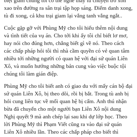
biệt giam chúng tôi có thể nghe thấy tù chuyện trò xôn
xao trên đường ra sân trại tập họp sáng. Ðiểm danh xong,
tù đi xong, cả khu trại giam lại vắng tanh vắng ngắt..
Cuộc gặp gỡ với Phùng Mỹ cho tôi hiểu thêm nội dung
và tình tiết của vụ án. Cho tới khi ấy tôi chỉ biết lơ mơ,
hay nói cho đúng hơn, chẳng biết gì về nó. Theo cách
các chấp pháp hỏi tôi thì nhà cầm quyền có vẻ quan tâm
nhiều tới những người có quan hệ với đại sứ quán Liên
Xô, và muốn hướng những bản cung vào việc buộc tội
chúng tôi làm gián điệp.
Phùng Mỹ cho tôi biết anh có giao du với mấy cán bộ đại
sứ quán Liên Xô, bị theo dõi, rồi bị bắt. Trong tù anh bị
hỏi cung liên tục về mối quan hệ bị cấm. Anh thú nhận
bừa đã chuyển cho một người bạn Liên Xô nội dung
Nghị quyết 9 mà anh chép lại sau khi dự lớp học. Theo
lời Phùng Mỹ thì Phạm Viết cũng ra vào đại sứ quán
Liên Xô nhiều lần. Theo các chấp pháp cho biết thì