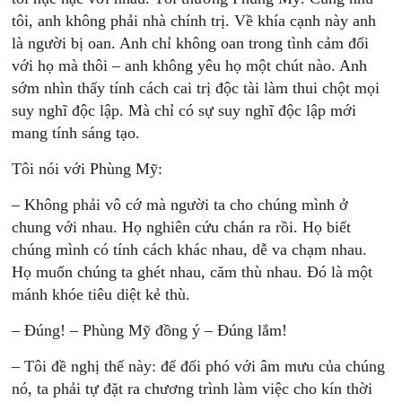
tôi, anh không phải nhà chính trị. Về khía cạnh này anh
là người bị oan. Anh chỉ không oan trong tình cảm đối
với họ mà thôi – anh không yêu họ một chút nào. Anh
sớm nhìn thấy tính cách cai trị độc tài làm thui chột mọi
suy nghĩ độc lập. Mà chỉ có sự suy nghĩ độc lập mới
mang tính sáng tạo.
Tôi nói với Phùng Mỹ:
– Không phải vô cớ mà người ta cho chúng mình ở
chung với nhau. Họ nghiên cứu chán ra rồi. Họ biết
chúng mình có tính cách khác nhau, dễ va chạm nhau.
Họ muốn chúng ta ghét nhau, căm thù nhau. Ðó là một
mánh khóe tiêu diệt kẻ thù.
– Ðúng! – Phùng Mỹ đồng ý – Ðúng lắm!
– Tôi đề nghị thế này: để đối phó với âm mưu của chúng
nó, ta phải tự đặt ra chương trình làm việc cho kín thời