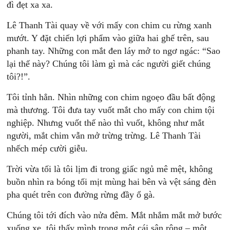
đì đẹt xa xa.
Lê Thanh Tài quay về với mấy con chim cu rừng xanh
mướt. Y đặt chiến lợi phẩm vào giữa hai ghế trên, sau
phanh tay. Những con mắt đen láy mở to ngơ ngác: “Sao
lại thế này? Chúng tôi làm gì mà các người giết chúng
tôi?!”.
Tôi tỉnh hẳn. Nhìn những con chim ngoẹo đầu bất động
mà thương. Tôi đưa tay vuốt mắt cho mấy con chim tội
nghiệp. Nhưng vuốt thế nào thì vuốt, không như mắt
người, mắt chim vẫn mở trừng trừng. Lê Thanh Tài
nhếch mép cười giễu.
Trời vừa tối là tôi lịm đi trong giấc ngủ mê mệt, không
buồn nhìn ra bóng tối mịt mùng hai bên và vệt sáng đèn
pha quét trên con đường rừng đầy ổ gà.
Chúng tôi tới đích vào nửa đêm. Mắt nhắm mắt mở bước
xuống xe, tôi thấy mình trong một cái sân rộng – một