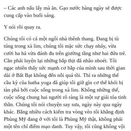
– Các anh nấu lấy mà ăn. Gạo nước hàng ngày sẽ được
cung cấp vào buổi sáng.
Y nói rồi quay ra.
Chúng tôi có cả một ngôi nhà thênh thang. Ðang bị tù
túng trong xà lim, chúng tôi mặc sức chạy nhảy, vừa
cười ha hả vừa đánh đu trên giường tầng như hai đứa trẻ.
Cần phải luyện lại những bắp thịt đã nhão nhoét. Tôi
ngạc nhiên thấy sức mạnh cơ bắp của mình sau thời gian
dài ở Bất Bạt không đến nỗi quá tồi. Thì ra những thế
cầu kỳ của hatha yoga đã giúp tôi giữ gìn cơ thể khỏi bị
tàn phá bởi cuộc sống trong xà lim. Không những thế,
cuộc sống chung hai người rõ ràng là một sự giải tỏa tinh
thần. Chúng tôi nói chuyện say sưa, ngày này qua ngày
khác. Bằng nhiều cách kiểm tra vòng vèo tôi khẳng định
Phùng Mỹ đang ở với tôi là Phùng Mỹ thật, không phải
một tên chỉ điểm mạo danh. Tuy vậy, tôi cũng không vội