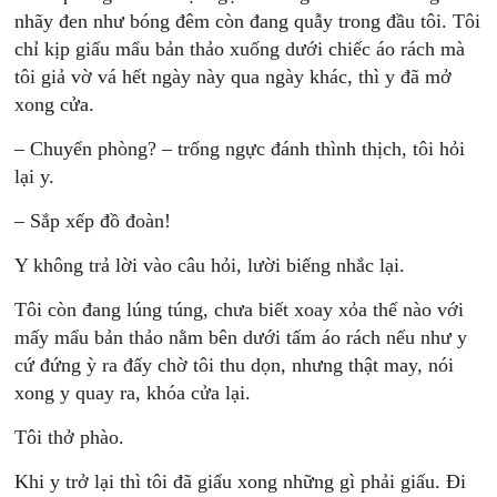
nhãy đen như bóng đêm còn đang quẫy trong đầu tôi. Tôi
chỉ kịp giấu mẩu bản thảo xuống dưới chiếc áo rách mà
tôi giả vờ vá hết ngày này qua ngày khác, thì y đã mở
xong cửa.
– Chuyển phòng? – trống ngực đánh thình thịch, tôi hỏi
lại y.
– Sắp xếp đồ đoàn!
Y không trả lời vào câu hỏi, lười biếng nhắc lại.
Tôi còn đang lúng túng, chưa biết xoay xỏa thế nào với
mấy mẩu bản thảo nằm bên dưới tấm áo rách nếu như y
cứ đứng ỳ ra đấy chờ tôi thu dọn, nhưng thật may, nói
xong y quay ra, khóa cửa lại.
Tôi thở phào.
Khi y trở lại thì tôi đã giấu xong những gì phải giấu. Ði