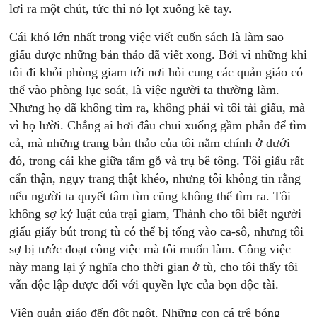
lơi ra một chút, tức thì nó lọt xuống kẽ tay.
Cái khó lớn nhất trong việc viết cuốn sách là làm sao
giấu được những bản thảo đã viết xong. Bởi vì những khi
tôi đi khỏi phòng giam tới nơi hỏi cung các quản giáo có
thể vào phòng lục soát, là việc người ta thường làm.
Nhưng họ đã không tìm ra, không phải vì tôi tài giấu, mà
vì họ lười. Chẳng ai hơi đâu chui xuống gầm phản để tìm
cả, mà những trang bản thảo của tôi nằm chính ở dưới
đó, trong cái khe giữa tấm gỗ và trụ bê tông. Tôi giấu rất
cẩn thận, ngụy trang thật khéo, nhưng tôi không tin rằng
nếu người ta quyết tâm tìm cũng không thể tìm ra. Tôi
không sợ kỷ luật của trại giam, Thành cho tôi biết người
giấu giấy bút trong tù có thể bị tống vào ca-sô, nhưng tôi
sợ bị tước đoạt công việc mà tôi muốn làm. Công việc
này mang lại ý nghĩa cho thời gian ở tù, cho tôi thấy tôi
vẫn độc lập được đối với quyền lực của bọn độc tài.
Viên quản giáo đến đột ngột. Những con cá trê bóng