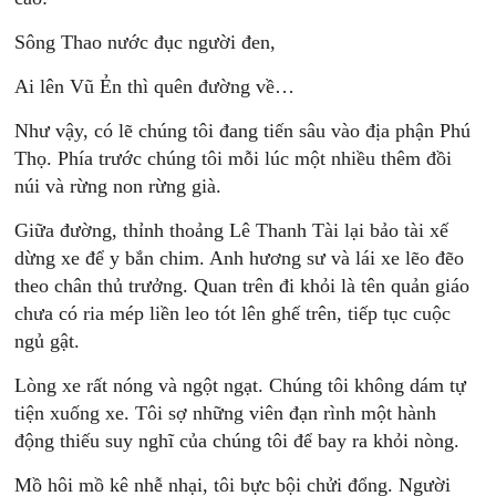
Sông Thao nước đục người đen,
Ai lên Vũ Ẻn thì quên đường về…
Như vậy, có lẽ chúng tôi đang tiến sâu vào địa phận Phú
Thọ. Phía trước chúng tôi mỗi lúc một nhiều thêm đồi
núi và rừng non rừng già.
Giữa đường, thỉnh thoảng Lê Thanh Tài lại bảo tài xế
dừng xe để y bắn chim. Anh hương sư và lái xe lẽo đẽo
theo chân thủ trưởng. Quan trên đi khỏi là tên quản giáo
chưa có ria mép liền leo tót lên ghế trên, tiếp tục cuộc
ngủ gật.
Lòng xe rất nóng và ngột ngạt. Chúng tôi không dám tự
tiện xuống xe. Tôi sợ những viên đạn rình một hành
động thiếu suy nghĩ của chúng tôi để bay ra khỏi nòng.
Mồ hôi mồ kê nhễ nhại, tôi bực bội chửi đổng. Người