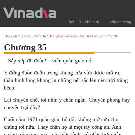
lịch sử · chính trị
văn chương
Thư viện
/
Lịch sử · Chính trị
/
Đêm giữa ban ngày - Vũ Thư Hiên
/
Chương 35
Chương 35
– Sắp xếp đồ đoàn! – viên quản giáo nói.
Y đứng đuồn đuỗn trong khung cửa vừa được mở ra,
thân hình lỏng khỏng in những nét sắc lên nền trời trắng
bệch.
Lại chuyển chỗ, tôi nhìn y chán ngán. Chuyển phòng hay
chuyển trại đây?
Cuối năm 1971 quản giáo bộ đội không mở cửa cho
chúng tôi nữa. Thay chân họ là một tay công an. Anh
chàng trẻ măng, mặt mũi hiền lành, có phần hơi ngây