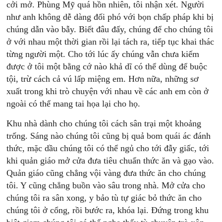
cởi mở. Phùng Mỹ quá hồn nhiên, tôi nhận xét. Người
như anh không dễ dàng đối phó với bọn chấp pháp khi bị
chúng dẫn vào bẫy. Biết đâu đấy, chúng để cho chúng tôi
ở với nhau một thời gian rồi lại tách ra, tiếp tục khai thác
từng người một. Cho tới lúc ấy chúng vẫn chưa kiếm
được ở tôi một bằng cớ nào khả dĩ có thể dùng để buộc
tội, trừ cách cả vú lấp miệng em. Hơn nữa, những sơ
xuất trong khi trò chuyện với nhau về các anh em còn ở
ngoài có thể mang tai họa lại cho họ.
Khu nhà dành cho chúng tôi cách sân trại một khoảng
trống. Sáng nào chúng tôi cũng bị quả bom quái ác đánh
thức, mặc dầu chúng tôi có thể ngủ cho tới đẫy giấc, tới
khi quản giáo mở cửa đưa tiêu chuẩn thức ăn và gạo vào.
Quản giáo cũng chẳng vội vàng đưa thức ăn cho chúng
tôi. Y cũng chẳng buồn vào sâu trong nhà. Mở cửa cho
chúng tôi ra sân xong, y bảo tù tự giác bỏ thức ăn cho
chúng tôi ở cổng, rồi bước ra, khóa lại. Ðứng trong khu