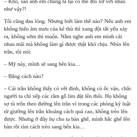
– Khổ, sao anh em chúng ta lại có thể đối xử với nhau
như vậy?!
Tôi cũng đau lòng. Nhưng biết làm thế nào? Nếu anh em
không hiểu âm mưu của kẻ thù thì xung đột tất yếu xảy
ra, không sớm thì muộn. Nằm nghe anh em mình cãi
nhau mãi mà không làm gì được thật khó chịu. Nhìn lên
trần, tôi nói:
– Mỹ này, mình sẽ sang bên kia…
– Bằng cách nào?
– Cái trần không thấy có vết đinh, không có ốc vặn, chắc
người ta chỉ xếp các rầm gỗ lim đặt lên thôi. Họ không
sợ tù trốn theo đường lên trần vì trong các phòng kỷ luật
từ giường lên trần khoảng cách quá cao, không trèo lên
được. Nhưng ở đây họ cho ta bàn ghế, mình bắc ghế lên
bàn rồi tìm cách trèo sang bên kia…