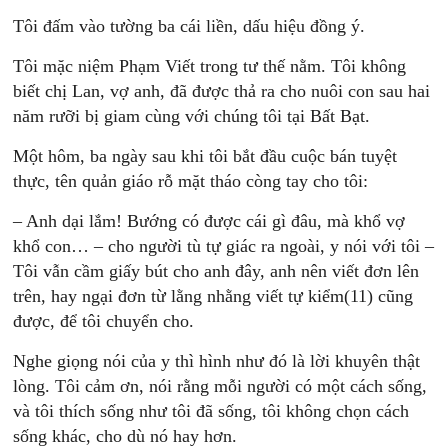
Tôi đấm vào tường ba cái liền, dấu hiệu đồng ý.
Tôi mặc niệm Phạm Viết trong tư thế nằm. Tôi không
biết chị Lan, vợ anh, đã được thả ra cho nuôi con sau hai
năm rưỡi bị giam cùng với chúng tôi tại Bất Bạt.
Một hôm, ba ngày sau khi tôi bắt đầu cuộc bán tuyệt
thực, tên quản giáo rỗ mặt tháo còng tay cho tôi:
– Anh dại lắm! Bướng có được cái gì đâu, mà khổ vợ
khổ con… – cho người tù tự giác ra ngoài, y nói với tôi –
Tôi vẫn cầm giấy bút cho anh đây, anh nên viết đơn lên
trên, hay ngại đơn từ lằng nhằng viết tự kiểm(11) cũng
được, để tôi chuyển cho.
Nghe giọng nói của y thì hình như đó là lời khuyên thật
lòng. Tôi cảm ơn, nói rằng mỗi người có một cách sống,
và tôi thích sống như tôi đã sống, tôi không chọn cách
sống khác, cho dù nó hay hơn.