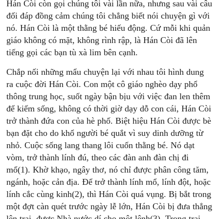
Hán Còi còn gọi chúng tôi vài lần nữa, nhưng sau vài câu
đối đáp đồng cảm chúng tôi chẳng biết nói chuyện gì với
nó. Hán Còi là một thằng bé hiếu động. Cứ mỗi khi quản
giáo không có mặt, không rình rập, là Hán Còi đã lên
tiếng gọi các bạn tù xà lim bên cạnh.
Chắp nối những mẩu chuyện lại với nhau tôi hình dung
ra cuộc đời Hán Còi. Con một cô giáo nghèo dạy phổ
thông trung học, suốt ngày bận bịu với việc đan len thêm
để kiếm sống, không có thời giờ dạy dỗ con cái, Hán Còi
trở thành đứa con của hè phố. Biệt hiệu Hán Còi được bè
bạn đặt cho do khổ người bé quắt vì suy dinh dưỡng từ
nhỏ. Cuộc sống lang thang lôi cuốn thằng bé. Nó dạt
vòm, trở thành lính đú, theo các đàn anh đàn chị đi
mổ(1). Khờ khạo, ngây thơ, nó chỉ được phân công tăm,
ngánh, hoặc cản địa. Ðể trở thành lính mổ, lính đột, hoặc
lính cắc cùng kinh(2), thì Hán Còi quá vụng. Bị bắt trong
một đợt càn quét trước ngày lễ lớn, Hán Còi bị đưa thẳng
lên trại, được Nhà nước dí cho một lệnh(3). Trong trại