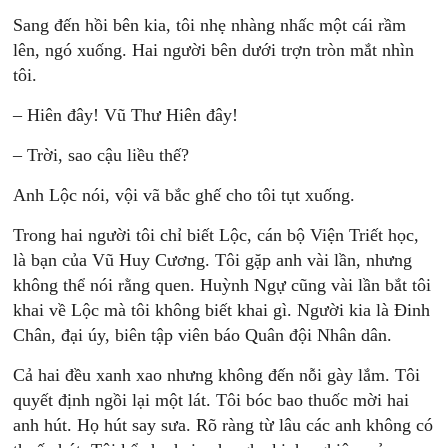
Sang đến hồi bên kia, tôi nhẹ nhàng nhấc một cái rầm
lên, ngó xuống. Hai người bên dưới trợn tròn mắt nhìn
tôi.
– Hiên đây! Vũ Thư Hiên đây!
– Trời, sao cậu liều thế?
Anh Lộc nói, vội vã bắc ghế cho tôi tụt xuống.
Trong hai người tôi chỉ biết Lộc, cán bộ Viện Triết học,
là bạn của Vũ Huy Cương. Tôi gặp anh vài lần, nhưng
không thể nói rằng quen. Huỳnh Ngự cũng vài lần bắt tôi
khai về Lộc mà tôi không biết khai gì. Người kia là Ðinh
Chân, đại úy, biên tập viên báo Quân đội Nhân dân.
Cả hai đều xanh xao nhưng không đến nỗi gày lắm. Tôi
quyết định ngồi lại một lát. Tôi bóc bao thuốc mời hai
anh hút. Họ hút say sưa. Rõ ràng từ lâu các anh không có