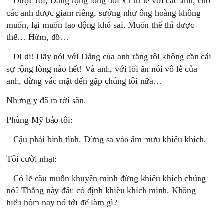
– Ðược rồi, Ðảng rộng lòng đối xử tử tế với các anh, cho
các anh được giam riêng, sướng như ông hoàng không
muốn, lại muốn lao động khổ sai. Muốn thế thì được
thế… Hừm, đồ…
– Ði đi! Hãy nói với Ðảng của anh rằng tôi không cần cái
sự rộng lòng nào hết! Và anh, với lối ăn nói vô lễ của
anh, đừng vác mặt đến gặp chúng tôi nữa…
Nhưng y đã ra tới sân.
Phùng Mỹ bảo tôi:
– Cậu phải bình tĩnh. Ðừng sa vào âm mưu khiêu khích.
Tôi cười nhạt:
– Có lẽ cậu muốn khuyên mình đừng khiêu khích chúng
nó? Thằng này đâu có định khiêu khích mình. Không
hiểu hôm nay nó tới để làm gì?