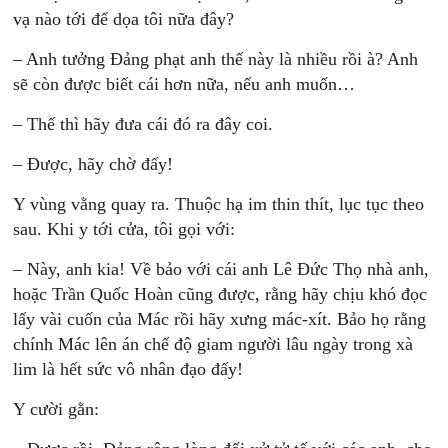
vạ nào tới để dọa tôi nữa đây?
– Anh tưởng Ðảng phạt anh thế này là nhiều rồi à? Anh
sẽ còn được biết cái hơn nữa, nếu anh muốn…
– Thế thì hãy đưa cái đó ra đây coi.
– Ðược, hãy chờ đấy!
Y vùng vằng quay ra. Thuộc hạ im thin thít, lục tục theo
sau. Khi y tới cửa, tôi gọi với:
– Này, anh kia! Về bảo với cái anh Lê Ðức Thọ nhà anh,
hoặc Trần Quốc Hoàn cũng được, rằng hãy chịu khó đọc
lấy vài cuốn của Mác rồi hãy xưng mác-xít. Bảo họ rằng
chính Mác lên án chế độ giam người lâu ngày trong xà
lim là hết sức vô nhân đạo đấy!
Y cười gằn: