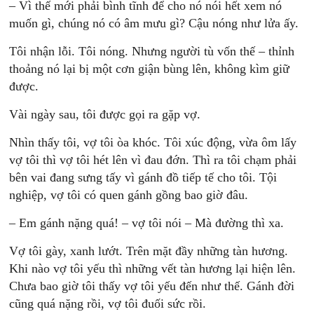
– Vì thế mới phải bình tĩnh để cho nó nói hết xem nó
muốn gì, chúng nó có âm mưu gì? Cậu nóng như lửa ấy.
Tôi nhận lỗi. Tôi nóng. Nhưng người tù vốn thế – thỉnh
thoảng nó lại bị một cơn giận bùng lên, không kìm giữ
được.
Vài ngày sau, tôi được gọi ra gặp vợ.
Nhìn thấy tôi, vợ tôi òa khóc. Tôi xúc động, vừa ôm lấy
vợ tôi thì vợ tôi hét lên vì đau đớn. Thì ra tôi chạm phải
bên vai đang sưng tấy vì gánh đồ tiếp tế cho tôi. Tội
nghiệp, vợ tôi có quen gánh gồng bao giờ đâu.
– Em gánh nặng quá! – vợ tôi nói – Mà đường thì xa.
Vợ tôi gày, xanh lướt. Trên mặt đầy những tàn hương.
Khi nào vợ tôi yếu thì những vết tàn hương lại hiện lên.
Chưa bao giờ tôi thấy vợ tôi yếu đến như thế. Gánh đời
cũng quá nặng rồi, vợ tôi đuối sức rồi.