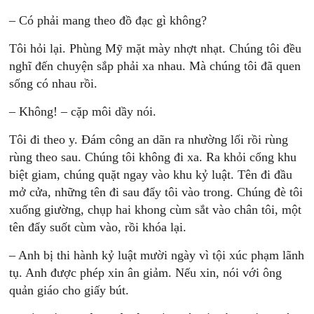
– Có phải mang theo đồ đạc gì không?
Tôi hỏi lại. Phùng Mỹ mặt mày nhợt nhạt. Chúng tôi đều
nghĩ đến chuyện sắp phải xa nhau. Mà chúng tôi đã quen
sống có nhau rồi.
– Không! – cặp môi dầy nói.
Tôi đi theo y. Ðám công an dãn ra nhường lối rồi rùng
rùng theo sau. Chúng tôi không đi xa. Ra khỏi cổng khu
biệt giam, chúng quặt ngay vào khu kỷ luật. Tên đi đầu
mở cửa, những tên đi sau đẩy tôi vào trong. Chúng đè tôi
xuống giường, chụp hai khong cùm sắt vào chân tôi, một
tên đẩy suốt cùm vào, rồi khóa lại.
– Anh bị thi hành kỷ luật mười ngày vì tội xúc phạm lãnh
tụ. Anh được phép xin ân giảm. Nếu xin, nói với ông
quản giáo cho giấy bút.