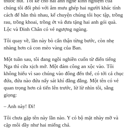
thuốc hút. Tôi kể cho hai anh nghe kinh nghiệm của
chúng tôi đối phó với âm mưu ghép hai người khác tính
cách để hằn thù nhau, kể chuyện chúng tôi học tập, trồng
rau, trồng khoai, trồng ớt và đưa tặng hai anh gói quà.
Lộc và Ðinh Chân có vẻ ngượng ngùng.
Tôi quay về, lần này bò cẩn thận từng bước, còn nhẹ
nhàng hơn cả con mèo vàng của Ban.
Một tuần sau, tôi đang ngồi nghiền cuốn từ điển tiếng
Nga thì cửa xịch mở. Một đám công an xộc vào. Tôi
không hiểu vì sao chúng vào đông đến thế, có tới cả chục
đứa, đứa nào đứa nấy sát khí đằng đằng. Một tên có vẻ
quan trọng hơn cả tiến lên trước, lừ lừ nhìn tôi, sẵng
giọng:
– Anh này! Ði!
Tôi chưa gặp tên này lần nào. Y có bộ mặt nhày mỡ và
cặp môi dầy như hai miếng chả.