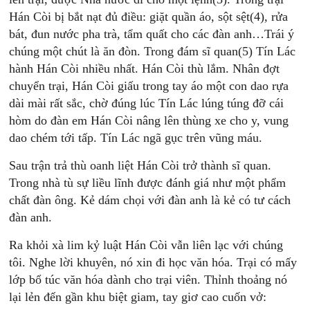
Hán Còi bị bắt nạt đủ điều: giặt quần áo, sột sệt(4), rửa
bát, đun nước pha trà, tẩm quất cho các đàn anh…Trái ý
chúng một chút là ăn đòn. Trong đám sĩ quan(5) Tín Lác
hành Hán Còi nhiều nhất. Hán Còi thù lắm. Nhân đợt
chuyển trại, Hán Còi giấu trong tay áo một con dao rựa
dài mài rất sắc, chờ đúng lúc Tín Lác lúng túng đỡ cái
hòm do đàn em Hán Còi nâng lên thùng xe cho y, vung
dao chém tới tấp. Tín Lác ngã gục trên vũng máu.
Sau trận trả thù oanh liệt Hán Còi trở thành sĩ quan.
Trong nhà tù sự liều lĩnh được đánh giá như một phẩm
chất đàn ông. Kẻ dám chọi với đàn anh là kẻ có tư cách
đàn anh.
Ra khỏi xà lim kỷ luật Hán Còi vẫn liên lạc với chúng
tôi. Nghe lời khuyên, nó xin đi học văn hóa. Trại có mấy
lớp bổ túc văn hóa dành cho trại viên. Thỉnh thoảng nó
lại lẻn đến gần khu biệt giam, tay giơ cao cuốn vở: