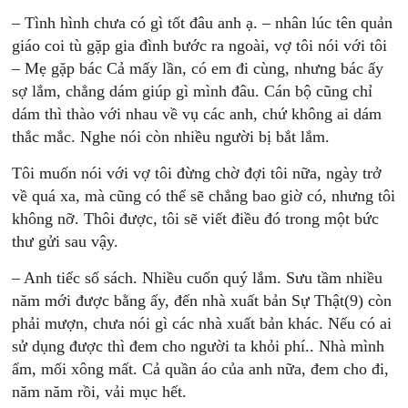
– Tình hình chưa có gì tốt đâu anh ạ. – nhân lúc tên quản
giáo coi tù gặp gia đình bước ra ngoài, vợ tôi nói với tôi
– Mẹ gặp bác Cả mấy lần, có em đi cùng, nhưng bác ấy
sợ lắm, chẳng dám giúp gì mình đâu. Cán bộ cũng chỉ
dám thì thào với nhau về vụ các anh, chứ không ai dám
thắc mắc. Nghe nói còn nhiều người bị bắt lắm.
Tôi muốn nói với vợ tôi đừng chờ đợi tôi nữa, ngày trở
về quá xa, mà cũng có thể sẽ chẳng bao giờ có, nhưng tôi
không nỡ. Thôi được, tôi sẽ viết điều đó trong một bức
thư gửi sau vậy.
– Anh tiếc số sách. Nhiều cuốn quý lắm. Sưu tầm nhiều
năm mới được bằng ấy, đến nhà xuất bản Sự Thật(9) còn
phải mượn, chưa nói gì các nhà xuất bản khác. Nếu có ai
sử dụng được thì đem cho người ta khỏi phí.. Nhà mình
ẩm, mối xông mất. Cả quần áo của anh nữa, đem cho đi,
năm năm rồi, vải mục hết.