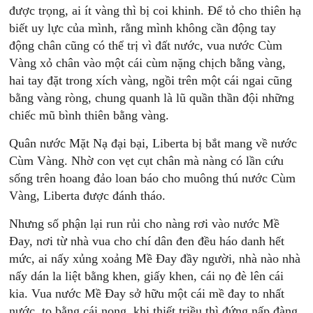
được trọng, ai ít vàng thì bị coi khinh. Ðể tỏ cho thiên hạ
biết uy lực của mình, rằng mình không cần động tay
động chân cũng có thể trị vì đất nước, vua nước Cùm
Vàng xỏ chân vào một cái cùm nặng chịch bằng vàng,
hai tay đặt trong xích vàng, ngồi trên một cái ngai cũng
bằng vàng ròng, chung quanh là lũ quần thần đội những
chiếc mũ bình thiên bằng vàng.
Quân nước Mặt Nạ đại bại, Liberta bị bắt mang về nước
Cùm Vàng. Nhờ con vẹt cụt chân mà nàng có lần cứu
sống trên hoang đảo loan báo cho muông thú nước Cùm
Vàng, Liberta được đánh tháo.
Nhưng số phận lại run rủi cho nàng rơi vào nước Mề
Ðay, nơi từ nhà vua cho chí dân đen đều háo danh hết
mức, ai nấy xủng xoảng Mề Ðay đầy người, nhà nào nhà
nấy dán la liệt bằng khen, giấy khen, cái nọ đè lên cái
kia. Vua nước Mề Ðay sở hữu một cái mề đay to nhất
nước, to bằng cái nong, khi thiết triều thì đứng nấp đàng