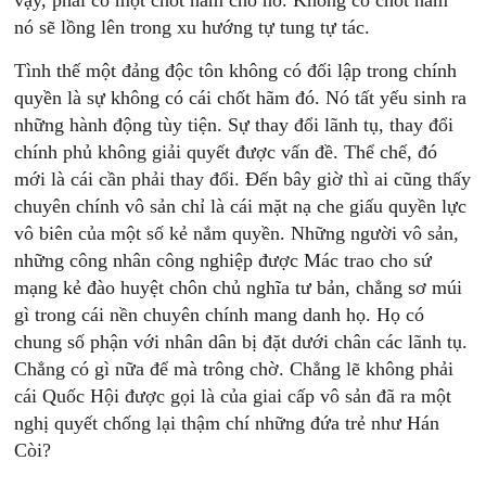
vậy, phải có một chốt hãm cho nó. Không có chốt hãm
nó sẽ lồng lên trong xu hướng tự tung tự tác.
Tình thế một đảng độc tôn không có đối lập trong chính
quyền là sự không có cái chốt hãm đó. Nó tất yếu sinh ra
những hành động tùy tiện. Sự thay đổi lãnh tụ, thay đổi
chính phủ không giải quyết được vấn đề. Thể chế, đó
mới là cái cần phải thay đổi. Ðến bây giờ thì ai cũng thấy
chuyên chính vô sản chỉ là cái mặt nạ che giấu quyền lực
vô biên của một số kẻ nắm quyền. Những người vô sản,
những công nhân công nghiệp được Mác trao cho sứ
mạng kẻ đào huyệt chôn chủ nghĩa tư bản, chẳng sơ múi
gì trong cái nền chuyên chính mang danh họ. Họ có
chung số phận với nhân dân bị đặt dưới chân các lãnh tụ.
Chẳng có gì nữa để mà trông chờ. Chẳng lẽ không phải
cái Quốc Hội được gọi là của giai cấp vô sản đã ra một
nghị quyết chống lại thậm chí những đứa trẻ như Hán
Còi?