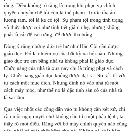
ràng. Ðiều không rõ ràng là trong khi phục vụ chính
quyền chuyên chế tôi còn là thủ phạm. Trước tòa án
lương tâm, tôi là kẻ có tội. Sự phạm tội trong tình trạng
vô thức được coi như tình tiết giảm nhẹ, nhưng không
phải là cái để cãi trắng, để được tha bổng.
Ðồng ý rằng những đứa trẻ hư như Hán Còi cần được
giáo dục. Ðó là nhiệm vụ của bất kỳ xã hội nào. Nhưng
giáo dục trẻ em bằng nhà tù không phải là giáo dục.
Chức năng của nhà tù xưa nay chỉ là trừng phạt và cách
ly. Chức năng giáo dục không được đặt ra. Nó rất tốt với
tư cách một mục đích. Nhưng đính nó vào nhà tù một
cách máy móc, như thể nó là đặc tính sẵn có của nhà tù
là sai lầm.
Qua việc nhốt các công dân vào tù không cần xét xử, chỉ
cần một nghị quyết chứ không cần tới một pháp lệnh, ta
thấy rõ một điều. Rằng với bộ máy chính quyền nào cũng