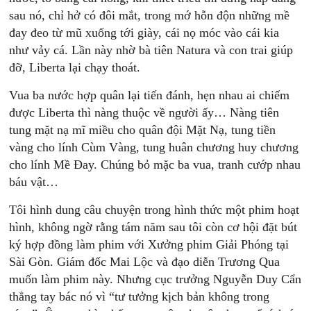
sau nó, chỉ hở có đôi mắt, trong mớ hỗn độn những mề
đay đeo từ mũ xuống tới giày, cái nọ móc vào cái kia
như vảy cá. Lần này nhờ bà tiên Natura và con trai giúp
đỡ, Liberta lại chạy thoát.
Vua ba nước hợp quân lại tiến đánh, hẹn nhau ai chiếm
được Liberta thì nàng thuộc về người ấy… Nàng tiên
tung mặt nạ mĩ miều cho quân đội Mặt Nạ, tung tiền
vàng cho lính Cùm Vàng, tung huân chương huy chương
cho lính Mề Ðay. Chúng bỏ mặc ba vua, tranh cướp nhau
báu vật…
Tôi hình dung câu chuyện trong hình thức một phim hoạt
hình, không ngờ rằng tám năm sau tôi còn cơ hội đặt bút
ký hợp đồng làm phim với Xưởng phim Giải Phóng tại
Sài Gòn. Giám đốc Mai Lộc và đạo diễn Trương Qua
muốn làm phim này. Nhưng cục trưởng Nguyễn Duy Cẩn
thẳng tay bác nó vì “tư tưởng kịch bản không trong