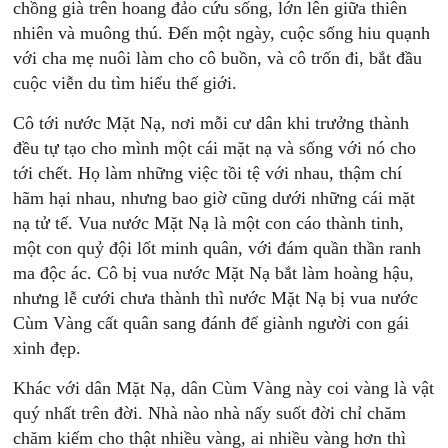
chồng già trên hoang đảo cứu sống, lớn lên giữa thiên
nhiên và muông thú. Ðến một ngày, cuộc sống hiu quạnh
với cha mẹ nuôi làm cho cô buồn, và cô trốn đi, bắt đầu
cuộc viễn du tìm hiểu thế giới.
Cô tới nước Mặt Nạ, nơi mỗi cư dân khi trưởng thành
đều tự tạo cho mình một cái mặt nạ và sống với nó cho
tới chết. Họ làm những việc tồi tệ với nhau, thậm chí
hãm hại nhau, nhưng bao giờ cũng dưới những cái mặt
nạ tử tế. Vua nước Mặt Nạ là một con cáo thành tinh,
một con quỷ đội lốt minh quân, với đám quần thần ranh
ma độc ác. Cô bị vua nước Mặt Nạ bắt làm hoàng hậu,
nhưng lễ cưới chưa thành thì nước Mặt Nạ bị vua nước
Cùm Vàng cất quân sang đánh để giành người con gái
xinh đẹp.
Khác với dân Mặt Nạ, dân Cùm Vàng này coi vàng là vật
quý nhất trên đời. Nhà nào nhà nấy suốt đời chỉ chăm
chăm kiếm cho thật nhiều vàng, ai nhiều vàng hơn thì