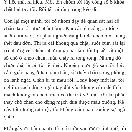
Y liếc mắt ra hiệu. Một tên chồm tới lấy còng số 8 khóa
chặt hai tay tôi. Rồi tất cả rùng rùng kéo đi.
Còn lại một mình, tôi cố nhỏm dậy để quan sát hai cổ
chân đau rát như phải bỏng. Khi cái tên công an tống
suốt cùm vào, tôi phải nghiến răng lại để chặn một tiếng
thét đau đớn. Thì ra cái khong quá chật, suốt cùm sắt lại
có những vết chém như răng cưa, làm tôi bị sứt sát một
số chỗ ở kheo chân, máu chảy ra tong tỏng. Nhưng đó
chưa phải là cái tồi tệ nhất. Khoảng nửa giờ sau tôi thấy
cảm giác nặng ở hai bàn chân, sờ thấy chân sưng phồng,
da lạnh ngắt. Chân bị tụ máu rồi. Loay hoay một lát, tôi
nghĩ ra cách dùng ngón tay đút vào khong cùm để tĩnh
mạch không bị chẹn, máu có thể trở về tim. Rồi lại phải
thay chỗ chèn cho động mạch đưa được máu xuống. Kế
này tốt nhưng rất mệt, tôi không dám nằm xuống sợ ngủ
quên.
Phải gày đi thật nhanh thì mới cứu vãn được tình thế, tôi