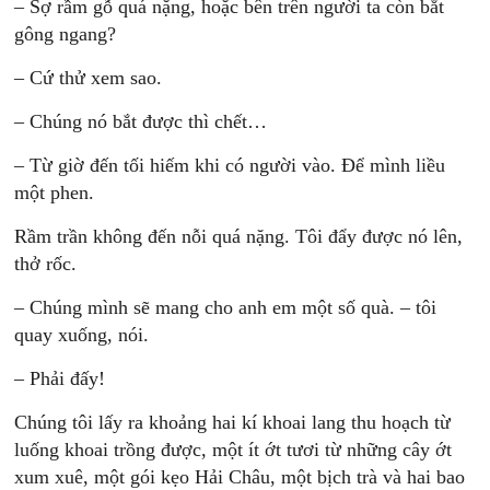
– Sợ rầm gỗ quá nặng, hoặc bên trên người ta còn bắt
gông ngang?
– Cứ thử xem sao.
– Chúng nó bắt được thì chết…
– Từ giờ đến tối hiếm khi có người vào. Ðể mình liều
một phen.
Rầm trần không đến nỗi quá nặng. Tôi đẩy được nó lên,
thở rốc.
– Chúng mình sẽ mang cho anh em một số quà. – tôi
quay xuống, nói.
– Phải đấy!
Chúng tôi lấy ra khoảng hai kí khoai lang thu hoạch từ
luống khoai trồng được, một ít ớt tươi từ những cây ớt
xum xuê, một gói kẹo Hải Châu, một bịch trà và hai bao