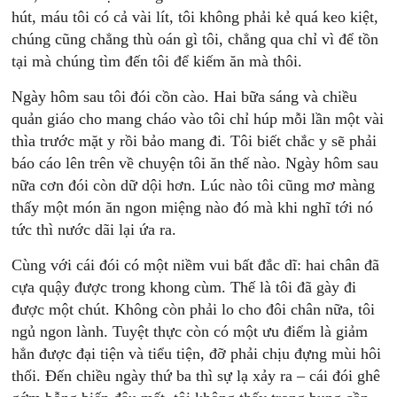
hút, máu tôi có cả vài lít, tôi không phải kẻ quá keo kiệt,
chúng cũng chẳng thù oán gì tôi, chẳng qua chỉ vì để tồn
tại mà chúng tìm đến tôi để kiếm ăn mà thôi.
Ngày hôm sau tôi đói cồn cào. Hai bữa sáng và chiều
quản giáo cho mang cháo vào tôi chỉ húp mỗi lần một vài
thìa trước mặt y rồi bảo mang đi. Tôi biết chắc y sẽ phải
báo cáo lên trên về chuyện tôi ăn thế nào. Ngày hôm sau
nữa cơn đói còn dữ dội hơn. Lúc nào tôi cũng mơ màng
thấy một món ăn ngon miệng nào đó mà khi nghĩ tới nó
tức thì nước dãi lại ứa ra.
Cùng với cái đói có một niềm vui bất đắc dĩ: hai chân đã
cựa quậy được trong khong cùm. Thế là tôi đã gày đi
được một chút. Không còn phải lo cho đôi chân nữa, tôi
ngủ ngon lành. Tuyệt thực còn có một ưu điểm là giảm
hẳn được đại tiện và tiểu tiện, đỡ phải chịu đựng mùi hôi
thối. Ðến chiều ngày thứ ba thì sự lạ xảy ra – cái đói ghê