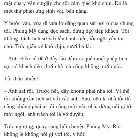
mặt của y vẫn cứ gây cho tôi cảm giác khó chịu. Ðó là
một thứ phản ứng sinh vật, bản năng.
Y bước vào, vừa đi vừa lơ đãng quan sát nơi ở của chúng
tôi. Phùng Mỹ đang đọc sách, đứng dậy tiếp khách. Tôi
không thích lịch sự với tên hãnh tiến, tôi ngồi yên tại
chỗ. Trúc giấu vẻ khó chịu, cười bả lả:
– Anh Hiên có dễ ở đây lâu đâm ra quên mất phép lịch
sự, có khách đến chơi nhà mà cũng không mời ngồi.
Tôi thản nhiên:
– Anh sai rồi. Trước hết, đây không phải nhà tôi. Vì thế
tôi không cần lịch sự với các anh. Sau, nếu là nhà tôi thì
cũng không phải ai tôi cũng mời vào nhà, đừng nói gì tới
mời ngồi, anh trách tôi là vô duyên.
Trúc ngượng, quay sang hỏi chuyện Phùng Mỹ. Rồi
không lẽ không nói gì với tôi, y hỏi: