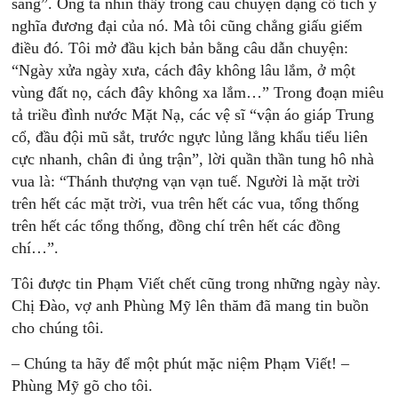
sáng”. Ông ta nhìn thấy trong câu chuyện dạng cổ tích ý
nghĩa đương đại của nó. Mà tôi cũng chẳng giấu giếm
điều đó. Tôi mở đầu kịch bản bằng câu dẫn chuyện:
“Ngày xửa ngày xưa, cách đây không lâu lắm, ở một
vùng đất nọ, cách đây không xa lắm…” Trong đoạn miêu
tả triều đình nước Mặt Nạ, các vệ sĩ “vận áo giáp Trung
cổ, đầu đội mũ sắt, trước ngực lủng lẳng khẩu tiểu liên
cực nhanh, chân đi ủng trận”, lời quần thần tung hô nhà
vua là: “Thánh thượng vạn vạn tuế. Người là mặt trời
trên hết các mặt trời, vua trên hết các vua, tổng thống
trên hết các tổng thống, đồng chí trên hết các đồng
chí…”.
Tôi được tin Phạm Viết chết cũng trong những ngày này.
Chị Ðào, vợ anh Phùng Mỹ lên thăm đã mang tin buồn
cho chúng tôi.
– Chúng ta hãy để một phút mặc niệm Phạm Viết! –
Phùng Mỹ gõ cho tôi.