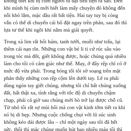
không biết khi bị cùm người tù đại tiểu tiện ra sao. Ðến
khi mình bị cùm mới biết làm mấy chuyện đó không đến
nỗi khó lắm, mặc dầu rất bất tiện. Hai tay tuy bị còng
vẫn có thể di chuyển cái bô đặt ngay trên phản, sau đó thì
lựa tư thế khi ngồi khi nằm mà giải quyết.
Trong xà lim rất hôi hám, tanh tưởi, muỗi như trấu, lại
thêm cái nạn rĩn. Những con vật bé li ti cứ rúc sâu vào
trong tóc mà đốt, giết không được, hoặc chúng quá nhiều
làm cho tôi có cảm giác như thế. May, ở đây rệp chỉ có ở
mức độ vừa phải. Trong bóng tối tôi sờ soạng trên mặt
phản thấy những con rệp cộm lên dưới tay. Lẽ ra phải
dùng ngón tay giết chúng, nhưng tôi chỉ hất chúng xuống
đất, hất thật xa, tính rằng với tốc độ di chuyển chậm
chạp, phải cả giờ sau chúng mới bò trở lại được chỗ cũ.
Từ nhỏ tôi rất sợ mùi hôi mà con vật kinh tởm tiết ra khi
nó bị di bẹp. Nhưng cuộc chống chọi với lũ súc sinh
không kéo dài được lâu – chỉ một ngày sau tôi đã hết
sức, thôi thì mặc chúng muốn hút bao nhiêu máu tôi thì