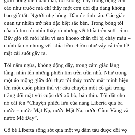
gớm bỗng biến đâu mất, tôi không thấy trong bụng cồn
cào như trước mà chỉ thấy một cơn đói dịu dàng không
bao giờ tắt. Người nhẹ bỗng. Ðầu óc tỉnh táo. Các giác
quan tự nhiên trở nên đặc biệt sắc bén. Trong bóng tối
của xà lim tôi nhìn thấy rõ những vết khía trên suốt cùm.
Bây giờ tôi mới hiểu vì sao khoeo chân tôi bị chảy máu –
chính là do những vết khía lởm chởm như vảy cá trên bề
mặt cái suốt gây ra.
Tôi nằm ngửa, không động đậy, trong cảm giác lâng
lâng, nhìn lên những phiến lim trên trần nhà. Như trong
một ảo mộng giữa đời thực tôi thấy trước mắt mình hiện
lên một cuốn phim thú vị: câu chuyện một cô gái trong
trắng đối mặt với cuộc đời xô bồ, bẩn thỉu. Tôi đặt cho
nó cái tên “Chuyện phiêu lưu của nàng Liberta qua ba
nước – nước Mặt Nạ, nước Mặt Nạ, nước Cùm Vàng và
nước Mề Ðay”.
Cô bé Liberta sống sót qua một vụ đắm tàu được đôi vợ