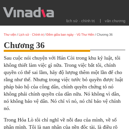
lịch sử · chính trị
văn chương
Thư viện
/
Lịch sử · Chính trị
/
Đêm giữa ban ngày - Vũ Thư Hiên
/
Chương 36
Chương 36
Sau cuộc nói chuyện với Hán Còi trong khu kỷ luật, tôi
không thiết làm việc gì nữa. Trong việc bắt tôi, chính
quyền có thể sai lầm, hãy độ lượng thêm một lần để cho
rằng như thế. Nhưng trong việc tước bỏ quyền được luật
pháp bảo hộ của công dân, chính quyền chứng tỏ nó
không phải chính quyền của dân nữa. Nó không vì dân,
nó không bảo vệ dân. Nó chỉ vì nó, nó chỉ bảo vệ chính
nó.
Trong Hỏa Lò tôi chỉ nghĩ về nỗi đau của mình, về số
phận mình. Tôi là nạn nhân của nền độc tài, là điều rõ