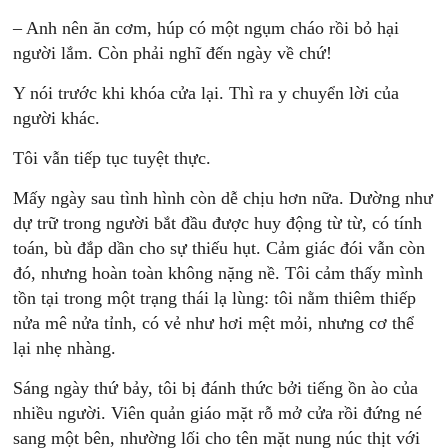
– Anh nên ăn cơm, húp có một ngụm cháo rồi bỏ hại
người lắm. Còn phải nghĩ đến ngày về chứ!
Y nói trước khi khóa cửa lại. Thì ra y chuyển lời của
người khác.
Tôi vẫn tiếp tục tuyệt thực.
Mấy ngày sau tình hình còn dễ chịu hơn nữa. Dường như
dự trữ trong người bắt đầu được huy động từ từ, có tính
toán, bù đắp dần cho sự thiếu hụt. Cảm giác đói vẫn còn
đó, nhưng hoàn toàn không nặng nề. Tôi cảm thấy mình
tồn tại trong một trạng thái lạ lùng: tôi nằm thiêm thiếp
nửa mê nửa tỉnh, có vẻ như hơi mệt mỏi, nhưng cơ thể
lại nhẹ nhàng.
Sáng ngày thứ bảy, tôi bị đánh thức bởi tiếng ồn ào của
nhiều người. Viên quản giáo mặt rỗ mở cửa rồi đứng né
sang một bên, nhường lối cho tên mặt nung núc thịt với