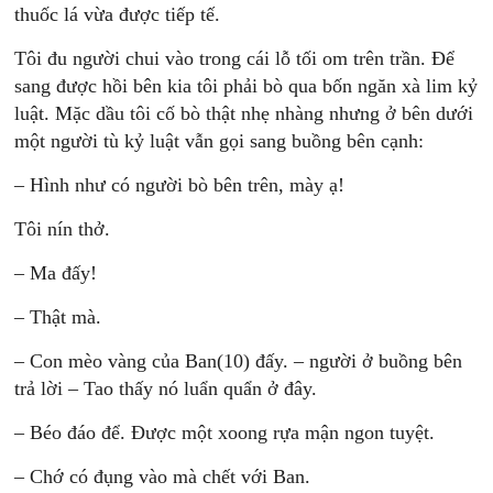
thuốc lá vừa được tiếp tế.
Tôi đu người chui vào trong cái lỗ tối om trên trần. Ðể
sang được hồi bên kia tôi phải bò qua bốn ngăn xà lim kỷ
luật. Mặc dầu tôi cố bò thật nhẹ nhàng nhưng ở bên dưới
một người tù kỷ luật vẫn gọi sang buồng bên cạnh:
– Hình như có người bò bên trên, mày ạ!
Tôi nín thở.
– Ma đấy!
– Thật mà.
– Con mèo vàng của Ban(10) đấy. – người ở buồng bên
trả lời – Tao thấy nó luẩn quẩn ở đây.
– Béo đáo để. Ðược một xoong rựa mận ngon tuyệt.
– Chớ có đụng vào mà chết với Ban.