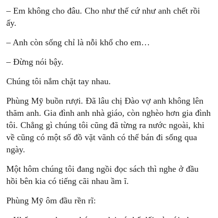
– Em không cho đâu. Cho như thế cứ như anh chết rồi
ấy.
– Anh còn sống chỉ là nỗi khổ cho em…
– Ðừng nói bậy.
Chúng tôi nắm chặt tay nhau.
Phùng Mỹ buồn rượi. Ðã lâu chị Ðào vợ anh không lên
thăm anh. Gia đình anh nhà giáo, còn nghèo hơn gia đình
tôi. Chẳng gì chúng tôi cũng đã từng ra nước ngoài, khi
về cũng có một số đồ vặt vãnh có thể bán đi sống qua
ngày.
Một hôm chúng tôi đang ngồi đọc sách thì nghe ở đầu
hồi bên kia có tiếng cãi nhau ầm ĩ.
Phùng Mỹ ôm đầu rền rĩ: