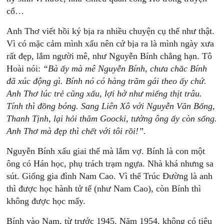
cổ…
Anh Thơ viết hồi ký bịa ra nhiều chuyện cụ thể như thật.
Vì có mặc cảm mình xấu nên cứ bịa ra là mình ngày xưa
rất đẹp, lắm người mê, như Nguyễn Bính chẳng hạn. Tô
Hoài nói:
“Bà
ấy
mà
mê
Nguyễn
Bính,
chưa
chắc
Bính
đã
xúc
động
gì.
Bính
nó
có
hàng
trăm
gái
theo
ấy
chứ.
Anh
Thơ
lúc
trẻ
cũng
xấu,
lợi
hở
như
miếng
thịt
trâu.
Tính
thì
đồng
bóng.
Sang
Liên
Xô
với
Nguyễn
Văn
Bổng,
Thanh
Tịnh,
lại
hỏi
thăm
Goocki,
tưởng
ông
ấy
còn
sống.
Anh
Thơ
mà
đẹp
thì
chết
với
tôi
rồi!”.
Nguyễn Bính xấu giai thế mà lắm vợ. Bính là con một
ông có Hán học, phụ trách trạm ngựa. Nhà khá nhưng sa
sút. Giống gia đình Nam Cao. Vì thế Trúc Đường là anh
thì được học hành tử tế (như Nam Cao), còn Bính thì
không được học mấy.
Bính vào Nam, từ trước 1945. Năm 1954, không có tiêu