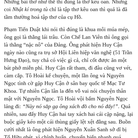
Những bài thơ như thế thì đúng là thơ kêu oan. Nhưng
coi
Nhật
k
í
trong
tù
chỉ là tập thơ kêu oan thì quả là đã
tầm thường hoá tập thơ của cụ Hồ.
Phạm Tiến Duật khi nói thì đúng là khua môi múa mép,
ông gọi là thằng lái trâu. Còn Chế Lan Viên thì ông gọi
là thằng “nặc nô” của Đảng. Ông phát hiện Huy Cận
ngày nào cũng ra trụ sở Hội Liên hiệp văn nghệ (51 Trần
Hưng Đạo), tuy chả có việc gì cả, chỉ cốt được ăn một
bát phở miễn phí. Huy Cận rất tham, đi đâu cũng vơ vét,
càm cắp. Tô Hoài kể chuyện, một lần ông và Nguyên
Ngọc tình cờ gặp Huy Cận ở sân bay quốc tế Mạc Tư
Khoa. Tự nhiên Cận lân la đến vỗ vai nói chuyện thân
mật với Nguyên Ngọc. Tô Hoài vội bấm Nguyên Ngọc
lảng đi:
“Này
nó
sắp
gạ
ông
xách
đồ
cho
nó
đấy!”
. Quả
nhiên, sau đấy Huy Cận hai tay xách hai cái cặp nặng, lại
buộc giây kéo một cái thùng giấy lệt xệt đằng sau. Buồn
cười nhất là ông phát hiện Nguyễn Xuân Sanh sở dĩ bị
Tố Hữu ghét, vì chỉnh huấn, chuyển biến nhanh quá,