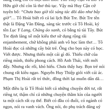
Hữu giờ chỉ còn là thơ thù tạc. Vậy mà Huy Cận cứ
tuyên bố:
“Chưa
bao
giờ
tôi
sáng
tác
dồi
dào
như
bây
giờ”…
Tô Hoài biết rõ cả lai lịch Bút Tre. Bút Tre tên
thật là Đặng Văn Đăng, sáng tác trước cả Tô Hoài, ký
tên
Lục
Y
Lang
,
Chàng
áo
xanh
, có bằng tú tài Tây. Bút
Tre định lăng xê một kiểu thơ sử dụng rộng rãi
enjambement, chứ không phải anh vô học làm thơ… Tô
Hoài đọc cả những cây bút trẻ. Ông cho bọn này có học.
Viết được. Nhưng thiếu một cái gì đó. Thiếu chữ của
riêng mình, thiếu phong cách. Hồ Anh Thái, viết mới
đấy. Nhưng rắc rối, khó hiểu. Chưa thấy hay. Bọn trẻ nói
chung rất kiêu ngạo. Nguyễn Huy Thiệp giỏi viết cái ác.
Phạm Thị Hoài rất trí thức, đồng thời lại muốn dân dã…
Một điều lạ là Tô Hoài biết cả những chuyện đời tư, rất
riêng tư, thậm chí cả những chuyện thầm kín của người
ta một cách rất cụ thể. Biết có đầu có đuôi, có ngành có
ngọn, nói ra vanh vách. Ông nói, do phụ trách đảng uỷ