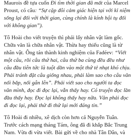
Maurois đề tựa cuốn
Đi
tìm
thời
gian
đã
mất
của Marcel
Proust, có câu
:
“Sự
cặp
đôi
cảm
giác
hiện
tại
với
kỉ
niệm
s
ống
lại
đố
i
với
thời
gian,
cùng
chính
là
kính
hội
tụ
đối
với
không
gian”).
Tô Hoài cho viết truyện thì phải lấy nhân vật làm gốc.
Chữa văn là chữa nhân vật. Thừa hay thiếu cũng là từ
nhân vật. Ông tán thành kinh nghiệm của Fadéev:
“Viết
một
câu,
rồi
câu
thứ
hai,
câu
thứ
ba
cùng
đều
đều
như
câu
đầu
tiên
tức
là
tuột
dần
vào
một
thứ
tẻ
nhạt
khó
chịu.
Phải
tránh
đặt
câu
giống
nhau,
phải
làm
sao
cho
câu
văn
nổi
bắp,
nổi
gân
lên”.
Phải
viết
sao
cho
người
ta
đọc
văn
mình,
đọc
đi
đọc
lại,
vẫn
thấy
hay.
Có
truyện
đọc
lần
đầu
thấy
hay.
Đọc
lại
không
thấy
hay
nữa.
Văn
phải
đọc
đi
đọc
lại,
phải
thử
đi
thử
lại
mới
đáng
tin.”
Tô Hoài đi nhiều, xê dịch còn hơn cả Nguyễn Tuân.
Trước cách mạng tháng Tám, ông đã đi khắp Bắc Trung
Nam. Vừa đi vừa viết. Bài gửi về cho nhà Tân Dân, và