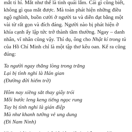
mắt ti hí. Mắt như thế là tinh quái lắm. Cái gì cũng biết,
không gì qua mắt được. Mà toàn phát hiện những điều
ngộ nghĩnh, buồn cười ở người ta và diễn đạt bằng một
vài từ rất gọn và đích đáng. Người nào bị phát hiện ở
khía cạnh ấy lập tức trở thành tầm thường. Ngay – danh
nhân, vĩ nhân cũng vậy. Thí dụ, ông cho
Nhật
kí
trong
tù
của Hồ Chí Minh chỉ là một tập thơ kêu oan. Kể ra cũng
đúng:
Ta
n
gười
ngay
thẳng
lòng
trong
trắng
Lại
bị
tình
nghi
là
Hán
gian
(Đường
đời
hiểm
trở)
Hôm
nay
xiềng
sắt
thay
giây
trói
Mỗi
b
ước
leng
k
eng
tiếng
ngọc
rung
Tuy
bị
tình
nghi
là
gián
điệp
Mà
như
k
hanh
tướng
vẻ
ung
dung
(Đi
Nam
Ninh)