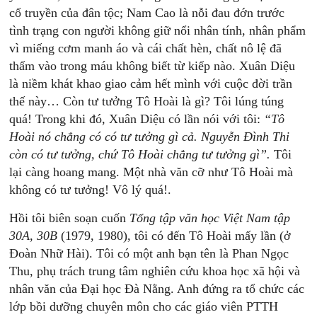
cổ truyền của đân tộc; Nam Cao là nỗi đau đớn trước
tình trạng con người không giữ nổi nhân tính, nhân phẩm
vì miếng cơm manh áo và cái chất hèn, chất nô lệ đã
thấm vào trong máu không biết từ kiếp nào. Xuân Diệu
là niềm khát khao giao cảm hết mình với cuộc đời trần
thế này… Còn tư tưởng Tô Hoài là gì? Tôi lúng túng
quá! Trong khi đó, Xuân Diệu có lần nói với tôi:
“Tô
Hoài
nó
chẳng
có
có
tư
tưởng
gì
cả.
Nguyễn
Đình
Thi
còn
có
tư
tưởng,
chứ
Tô
Hoài
chẳng
tư
tưởng
gì”.
Tôi
lại càng hoang mang. Một nhà văn cỡ như Tô Hoài mà
không có tư tưởng! Vô lý quá!.
Hồi tôi biên soạn cuốn
Tổng
tập
văn
học
Việt
Nam
t
ập
30A,
3
0B
(1979, 1980), tôi có đến Tô Hoài mấy lần (ở
Đoàn Nhữ Hài). Tôi có một anh bạn tên là Phan Ngọc
Thu, phụ trách trung tâm nghiên cứu khoa học xã hội và
nhân văn của Đại học Đà Nằng. Anh đứng ra tổ chức các
lớp bồi dưỡng chuyên môn cho các giáo viên PTTH