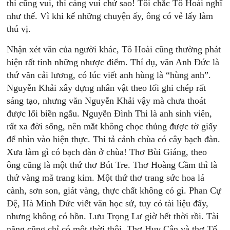
thì cũng vui, thì càng vui chứ sao! Tôi chắc Tô Hoài nghĩ
như thế. Vì khi kể những chuyện ấy, ông có vẻ lấy làm
thú vị.
Nhận xét văn của người khác, Tô Hoài cũng thường phát
hiện rất tinh những nhược điểm. Thí dụ, văn Anh Đức là
thứ văn cải lương, có lúc viết anh hùng là “hùng anh”.
Nguyễn Khải xây dựng nhân vật theo lối ghi chép rất
sáng tạo, nhưng văn Nguyễn Khải vậy mà chưa thoát
được lối biền ngẫu. Nguyễn Đình Thi là anh sinh viên,
rất xa đời sống, nên mắt không chọc thủng được tờ giấy
để nhìn vào hiện thực. Thi tả cảnh chùa có cây bạch đàn.
Xưa làm gì có bạch đàn ở chùa! Thơ Bùi Giáng, theo
ông cũng là một thứ thơ Bút Tre. Thơ Hoàng Cầm thì là
thứ vàng mã trang kim. Một thứ thơ trang sức hoa lá
cành, sơn son, giát vàng, thực chất không có gì. Phan Cự
Đệ, Hà Minh Đức viết văn học sử, tuy có tài liệu đấy,
nhưng không có hồn. Lưu Trọng Lư giờ hết thời rồi. Tài
năng cũng chỉ có một thời thôi. Thơ Huy Cận và thơ Tố