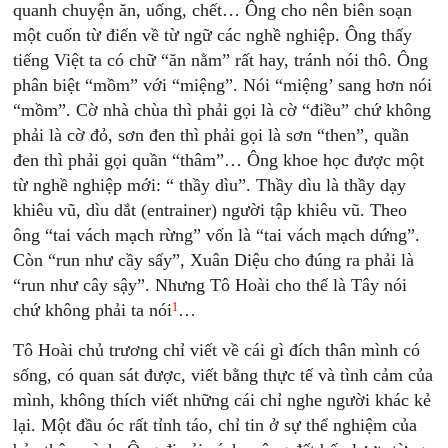
quanh chuyện ăn, uống, chết… Ông cho nên biên soạn
một cuốn từ điển về từ ngữ các nghề nghiệp. Ông thấy
tiếng Việt ta có chữ “ăn nằm” rất hay, tránh nói thô. Ông
phân biệt “mồm” với “miệng”. Nói “miệng’ sang hơn nói
“mồm”. Cờ nhà chùa thì phải gọi là cờ “điều” chứ không
phải là cờ đỏ, sơn đen thì phải gọi là sơn “then”, quần
đen thì phải gọi quần “thâm”… Ông khoe học được một
từ nghề nghiệp mới: “ thầy dìu”. Thầy dìu là thầy dạy
khiêu vũ, dìu dắt (entrainer) người tập khiêu vũ. Theo
ông “tai vách mạch rừng” vốn là “tai vách mạch dứng”.
Còn “run như cầy sấy”, Xuân Diệu cho đúng ra phải là
“run như cây sậy”. Nhưng Tô Hoài cho thế là Tây nói
1
chứ không phải ta nói
…
Tô Hoài chủ trương chỉ viết về cái gì đích thân mình có
sống, có quan sát được, viết bằng thực tế và tình cảm của
mình, không thích viết những cái chỉ nghe người khác kẻ
lại. Một đầu óc rất tỉnh táo, chỉ tin ở sự thể nghiệm của