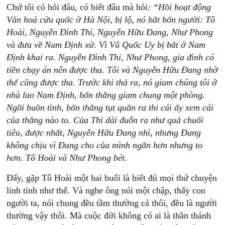
Chứ tôi có hỏi đâu, có biết đâu mà hỏi
:
“Hồi
hoạt
động
Văn
hoá
cứu
quốc
ở
Hà
Nội,
bị
lộ,
nó
bắt
bốn
người:
Tô
Hoài,
Nguyễn
Đình
Thi,
Nguyễn
Hữu
Đang,
Như
Phong
và
đưa
về
Nam
Định
xử.
Vì
Vũ
Quốc
Uy
bị
bắt
ở
Nam
Định
khai
ra.
Nguyễn
Đình
Thi,
Như
Phong,
gia
đình
có
tiền
chạy
án
nên
được
tha.
Tôi
và
Nguyễn
Hữu
Đang
nhờ
thế
cũng
được
tha.
Trước
khi
thả
ra,
nó
giam
chúng
tôi
ở
nhà
lao
Nam
Định,
bốn
thằng
giam
chung
một
phòng.
Ngồi
buồn
tình,
bốn
thằng
tụt
quần
ra
thi
cái
ấy
xem
cái
của
thằng
nào
to.
Của
Thi
dài
đuỗn
ra
như
quả
chuối
tiêu,
được
nhất,
Nguyễn
Hữu
Đang
nhì,
nhưng
Đang
không
chịu
vì
Đang
cho
của
mình
ngắn
hơn
nhưng
to
hơn.
Tô
Hoài
và
Như
Phong
bét.
Đấy, gặp Tô Hoài một hai buổi là biết đủ mọi thứ chuyện
linh tinh như thế. Và nghe ông nói một chập, thấy con
người ta, nói chung đều tầm thường cả thôi, đều là người
thường vậy thôi. Mà cuộc đời không có ai là thần thánh