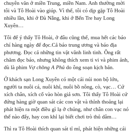
chuyên văn ở miền Trung, miền Nam. Anh thường mời
tôi và Tô Hoài vào giúp. Vì thế, tôi có dịp gặp Tô Hoài
nhiều lần, khi ở Đà Nẵng, khi ở Bến Tre hay Long
Xuyên…
Tôi để ý thấy Tô Hoài, ở đâu cũng thế, mua hết các báo
chí hàng ngày để đọc.Cả báo trung ương và báo địa
phương. Đọc cả những tin vặt vãnh linh tinh. Ông rất
chăm đọc báo, nhưng không thích xem ti vi và phim ảnh,
dù là phim
Vợ
chồng
A
Phủ
do ông soạn kịch bản.
Ở khách sạn Long Xuyên có một cái núi non bộ lớn,
người ta nuôi cá, nuôi khỉ, nuôi bồ nông, cò, vạc… Cứ
xích chân, xích cổ vào hòn giả sơn. Tôi thấy Tô Hoài cứ
đứng hàng giờ quan sát các con vật và thỉnh thoảng lại
phát hiện ra một điều gì lạ ở chúng, như chân con vạc nó
thế nào đấy, hay con khỉ lại biết chơi trò thủ dâm…
Thì ra Tô Hoài thích quan sát tỉ mỉ, phát hiện những cái