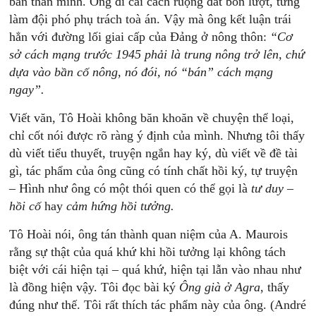
bản thân mình. Ông đi cải cách ruộng đất bốn lượt, từng
làm đội phó phụ trách toà án. Vậy mà ông kết luận trái
hẳn với đường lối giai cấp của Đảng ở nông thôn:
“Cơ
sở
cách
mạng
trước
1945
phải
là
trung
nông
trở
lên,
chứ
dựa
vào
bần
cố
nông,
nó
đói,
nó
“bán”
cách
mạng
ngay”.
Viết văn, Tô Hoài không băn khoăn về chuyện thể loại,
chỉ cốt nói được rõ ràng ý định của mình. Nhưng tôi thấy
dù viết tiểu thuyết, truyện ngắn hay ký, dù viết về đề tài
gì, tác phẩm của ông cũng có tính chất hồi ký, tự truyện
– Hình như ông có một thói quen có thể gọi là
tư
duy
–
hồi
cố
hay
cảm
hứng
hồi tưởng.
Tô Hoài nói, ông tán thành quan niệm của A. Maurois
rằng sự thật của quá khứ khi hồi tưởng lại không tách
biệt với cái hiện tại – quá khứ, hiện tại lẫn vào nhau như
là đồng hiện vậy. Tôi đọc bài ký
Ông
già
ở
Agra
, thấy
đúng như thế. Tôi rất thích tác phẩm này của ông. (André