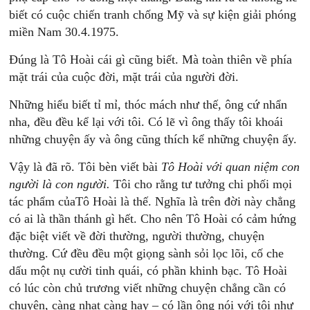
biết có cuộc chiến tranh chống Mỹ và sự kiện giải phóng
miền Nam 30.4.1975.
Đúng là Tô Hoài cái gì cũng biết. Mà toàn thiên về phía
mặt trái của cuộc đời, mặt trái của người đời.
Những hiểu biết tỉ mỉ, thóc mách như thế, ông cứ nhẩn
nha, đều đều kể lại với tôi. Có lẽ vì ông thấy tôi khoái
những chuyện ấy và ông cũng thích kể những chuyện ấy.
Vậy là đã rõ. Tôi bèn viết bài
Tô
Hoài
vớ
i
q
uan
n
i
ệm
con
người
là
con
người.
Tôi cho rằng tư tưởng chi phối mọi
tác phẩm củaTô Hoài là thế. Nghĩa là trên đời này chẳng
có ai là thần thánh gì hết. Cho nên Tô Hoài có cảm hứng
đặc biệt viết về đời thường, người thường, chuyện
thường. Cứ đều đều một giọng sành sỏi lọc lõi, cố che
dấu một nụ cười tinh quái, có phần khinh bạc. Tô Hoài
có lúc còn chủ trương viết những chuyện chẳng cần có
chuyện, càng nhạt càng hay – có lần ông nói với tôi như