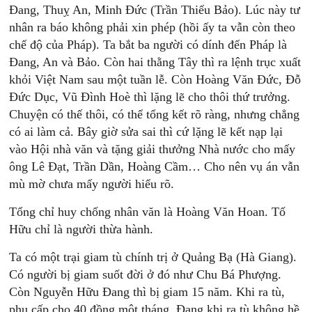
Đang, Thuỵ An, Minh Đức (Trần Thiếu Bảo). Lúc này tư
nhân ra báo không phải xin phép (hồi ấy ta vẫn còn theo
chế độ của Pháp). Ta bắt ba người có dính đến Pháp là
Đang, An và Bảo. Còn hai thằng Tây thì ra lệnh trục xuất
khỏi Việt Nam sau một tuần lễ. Còn Hoàng Văn Đức, Đỗ
Đức Dục, Vũ Đình Hoè thì lặng lẽ cho thôi thứ trưởng.
Chuyện có thế thôi, có thể tổng kết rõ ràng, nhưng chẳng
có ai làm cả. Bây giờ sửa sai thì cứ lặng lẽ kết nạp lại
vào Hội nhà văn và tặng giải thưởng Nhà nước cho mấy
ông Lê Đạt, Trần Dần, Hoàng Cầm… Cho nên vụ án vẫn
mù mờ chưa mấy người hiểu rõ.
Tổng chỉ huy chống nhân văn là Hoàng Văn Hoan. Tố
Hữu chỉ là người thừa hành.
Ta có một trại giam tù chính trị ở Quảng Bạ (Hà Giang).
Có người bị giam suốt đời ở đó như Chu Bá Phượng.
Còn Nguyễn Hữu Đang thì bị giam 15 năm. Khi ra tù,
phụ cấp cho 40 đồng một tháng. Đang khi ra tù không hề