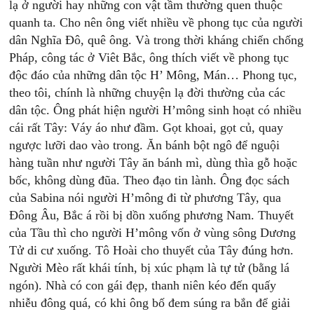
lạ ở người hay những con vật tầm thường quen thuộc
quanh ta. Cho nên ông viết nhiều về phong tục của người
dân Nghĩa Đô, quê ông. Và trong thời kháng chiến chống
Pháp, công tác ở Viêt Bắc, ông thích viết về phong tục
độc đáo của những dân tộc H’ Mông, Mán… Phong tục,
theo tôi, chính là những chuyện lạ đời thường của các
dân tộc. Ông phát hiện người H’mông sinh hoạt có nhiều
cái rất Tây: Váy áo như đầm. Gọt khoai, gọt củ, quay
ngược lưỡi dao vào trong. Ăn bánh bột ngô để nguội
hàng tuần như người Tây ăn bánh mì, dùng thìa gỗ hoặc
bốc, không dùng đũa. Theo đạo tin lành. Ông đọc sách
của Sabina nói người H’mông đi từ phương Tây, qua
Đông Âu, Bắc á rồi bị dồn xuống phương Nam. Thuyết
của Tầu thì cho người H’mông vốn ở vùng sông Dương
Tử di cư xuống. Tô Hoài cho thuyết của Tây đúng hơn.
Người Mèo rất khái tính, bị xúc phạm là tự tử (bằng lá
ngón). Nhà có con gái đẹp, thanh niên kéo đến quấy
nhiễu đông quá, có khi ông bố đem súng ra bắn để giải