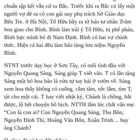
chuẩn tập kết vẫn cứ ra Bắc. Trước khi ra Bắc có lấy một
người vợ đẻ ra cô con gái nay phụ trách Sở Giáo dục
Bến Tre. ở Hà Nội, Tố Hữu bầy ra tờ báo tư nhân
Trăm
hoa
giao cho Bính. Bính làm trái ý Tố Hữu, bị phê phán,
Bính bực mình bỏ đi Nam Định. Bính có hai vợ chính
thức. Hiện cả hai đều làm bảo tàng lưu niệm Nguyễn
Bính.
NTNT trước dạy học ở Sơn Tây, có mối tình đầu với
Nguyễn Quang Sáng, Sáng giúp T viết văn. T có lần tặng
Sáng một bó hoa bảo là vừa tự tay hái ở vườn về. Sáng
xem hoa thấy không có cuống, cắm tăm, tức lắm, tìm T,
tát cho một cái. T hay viết nhật ký, Chánh là chồng, bắt
được, lộ hết chuyện bồ bịch. NTTH lắm lúc chất vấn mẹ:
“Con là con ai? Con Nguyễn Quang Sáng, Thu Bồn,
Nguyễn Đình Thi, Hoàng Văn Bổn, Xuân Trình… hay
ông Chánh?