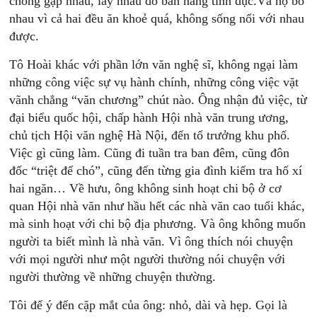
chồng gặp nhau, lấy nhau do bản năng tình dục.Và họ bỏ
nhau vì cả hai đều ăn khoẻ quá, không sống nổi với nhau
được.
Tô Hoài khác với phần lớn văn nghệ sĩ, không ngại làm
những công việc sự vụ hành chính, những công việc vặt
vãnh chẳng “văn chương” chút nào. Ông nhận đủ việc, từ
đại biểu quốc hội, chấp hành Hội nhà văn trung ương,
chủ tịch Hội văn nghệ Hà Nội, đến tổ trưởng khu phố.
Việc gì cũng làm. Cũng đi tuần tra ban đêm, cũng đôn
đốc “triệt để chó”, cũng đến từng gia đình kiểm tra hố xí
hai ngăn… Về hưu, ông không sinh hoạt chi bộ ở cơ
quan Hội nhà văn như hầu hết các nhà văn cao tuổi khác,
mà sinh hoạt với chi bộ địa phương. Và ông không muốn
người ta biết mình là nhà văn. Vì ông thích nói chuyện
với mọi người như một người thường nói chuyện với
người thường về những chuyện thường.
Tôi để ý đến cặp mắt của ông: nhỏ, dài và hẹp. Gọi là