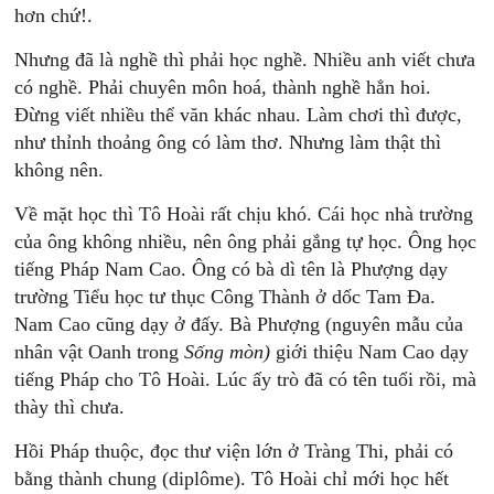
hơn chứ!.
Nhưng đã là nghề thì phải học nghề. Nhiều anh viết chưa
có nghề. Phải chuyên môn hoá, thành nghề hẳn hoi.
Đừng viết nhiều thể văn khác nhau. Làm chơi thì được,
như thỉnh thoảng ông có làm thơ. Nhưng làm thật thì
không nên.
Về mặt học thì Tô Hoài rất chịu khó. Cái học nhà trường
của ông không nhiều, nên ông phải gắng tự học. Ông học
tiếng Pháp Nam Cao. Ông có bà dì tên là Phượng dạy
trường Tiểu học tư thục Công Thành ở dốc Tam Đa.
Nam Cao cũng dạy ở đấy. Bà Phượng (nguyên mẫu của
nhân vật Oanh trong
Sống
m
òn)
giới thiệu Nam Cao dạy
tiếng Pháp cho Tô Hoài. Lúc ấy trò đã có tên tuổi rồi, mà
thày thì chưa.
Hồi Pháp thuộc, đọc thư viện lớn ở Tràng Thi, phải có
bằng thành chung (diplôme). Tô Hoài chỉ mới học hết