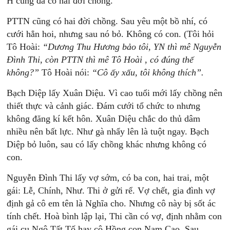
H cũng đã có hai đời chồng.
PTTN cũng có hai đời chồng. Sau yêu một bồ nhí, có
cưới hẳn hoi, nhưng sau nó bỏ. Không có con. (Tôi hỏi
Tô Hoài:
“Dương
Thu
Hương
bảo
tôi,
YN
thì
mê
Nguyễn
Đình
Thi,
còn
PTTN
thì
mê
Tô
Hoài
,
có
đúng
thế
không?”
Tô Hoài nói:
“Cô
ấy
xấu,
tôi
không
thích”.
Bạch Diệp lấy Xuân Diệu. Vì cao tuổi mới lấy chồng nên
thiết thực và cảnh giác. Đám cưới tổ chức to nhưng
không đăng kí kết hôn. Xuân Diệu chắc do thủ dâm
nhiều nên bất lực. Như gà nhẩy lên là tuột ngay. Bạch
Diệp bỏ luôn, sau có lấy chồng khác nhưng không có
con.
Nguyễn Đình Thi lấy vợ sớm, có ba con, hai trai, một
gái: Lễ, Chính, Như. Thi ở gửi rể. Vợ chết, gia đình vợ
định gả cô em tên là Nghĩa cho. Nhưng cô này bị sốt ác
tính chết. Hoà bình lập lại, Thi cần có vợ, định nhằm con
gái cụ Ngô Tất Tố hay cô Hồng con Nam Cao. Sau