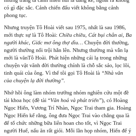
những trang tả cảnh miền núi là đáng kể, ngoài ra không
có gì đặc sắc. Cảnh chiến đấu viết không bằng cảnh
phong tục.
Nhưng truyện Tô Hoài viết sau 1975, nhất là sau 1986,
mới thực sự là Tô Hoài:
Chiều
chiều,
Cát
bụi
chân
ai,
Ba
người
khác,
Giấc
mơ
ông
thợ
dìu…
Chuyện đời thường,
người thường nổi trội hẳn lên. Nhưng thường mà vẫn lạ
mới là vănTô Hoài. Phát hiện những cái lạ trong những
chuyện vặt vãnh đời thường chính là chỗ sắc sảo, lọc lõi,
tinh quái của ông. Vì thế tôi gọi Tô Hoài là
“Nhà
văn
của
chuyện
lạ
đời
thường”.
Nhớ hồi ông làm nhóm trưởng nhóm nghiên cứu một đề
tài khoa học (đề tài “
Văn
hoá
và
phát
triển”
), có Hoàng
Ngọc Hiến, Vương Trí Nhàn, Ngọc Trai tham gia. Hoàng
Ngọc Hiến kể rằng, ông đưa Ngọc Trai vào chẳng qua là
để tổ chức những bữa liên hoan cho tốt, vì Ngọc Trai
người Huế, nấu ăn rất giỏi. Mỗi lần họp nhóm, Hiến để ý