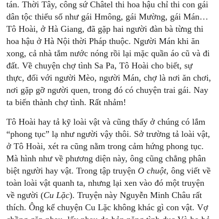
tán. Thời Tây, công sứ Châtel thi hoa hậu chỉ thi con gái
dân tộc thiểu số như gái Hmông, gái Mường, gái Mán…
Tô Hoài, ở Hà Giang, đã gặp hai người đàn bà từng thi
hoa hậu ở Hà Nội thời Pháp thuộc. Người Mán khi ăn
xong, cả nhà tắm nước nóng rồi lại mặc quần áo cũ và đi
đất. Về chuyện chợ tình Sa Pa, Tô Hoài cho biết, sự
thực, đối với người Mèo, người Mán, chợ là nơi ăn chơi,
nơi gặp gỡ người quen, trong đó có chuyện trai gái. Nay
ta biến thành chợ tình. Rất nhảm!
Tô Hoài hay tả kỹ loài vật và cũng thấy ở chúng có lắm
“phong tục” lạ như người vậy thôi. Sở trường tả loài vật,
ở Tô Hoài, xét ra cũng nằm trong cảm hứng phong tục.
Mà hình như về phương diện này, ông cũng chẳng phân
biệt người hay vật. Trong tập truyện
O
chuột
, ông viết về
toàn loài vật quanh ta, nhưng lại xen vào đó một truyện
về người (
Cu
Lặc
). Truyện này Nguyễn Minh Châu rất
thích. Ông kể chuyện Cu Lặc không khác gì con vật. Vợ