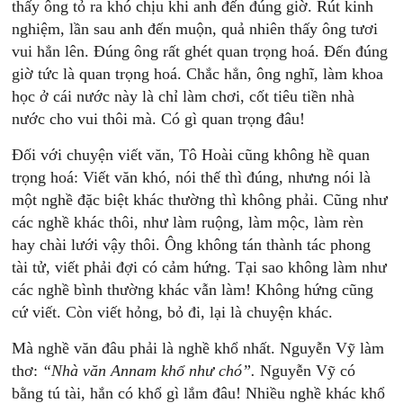
thấy ông tỏ ra khó chịu khi anh đến đúng giờ. Rút kinh
nghiệm, lần sau anh đến muộn, quả nhiên thấy ông tươi
vui hẳn lên. Đúng ông rất ghét quan trọng hoá. Đến đúng
giờ tức là quan trọng hoá. Chắc hẳn, ông nghĩ, làm khoa
học ở cái nước này là chỉ làm chơi, cốt tiêu tiền nhà
nước cho vui thôi mà. Có gì quan trọng đâu!
Đối với chuyện viết văn, Tô Hoài cũng không hề quan
trọng hoá: Viết văn khó, nói thế thì đúng, nhưng nói là
một nghề đặc biệt khác thường thì không phải. Cũng như
các nghề khác thôi, như làm ruộng, làm mộc, làm rèn
hay chài lưới vậy thôi. Ông không tán thành tác phong
tài tử, viết phải đợi có cảm hứng. Tại sao không làm như
các nghề bình thường khác vẫn làm! Không hứng cũng
cứ viết. Còn viết hỏng, bỏ đi, lại là chuyện khác.
Mà nghề văn đâu phải là nghề khổ nhất. Nguyễn Vỹ làm
thơ:
“
Nhà
văn
Annam
khổ
như
chó”.
Nguyễn Vỹ có
bằng tú tài, hắn có khổ gì lắm đâu! Nhiều nghề khác khổ