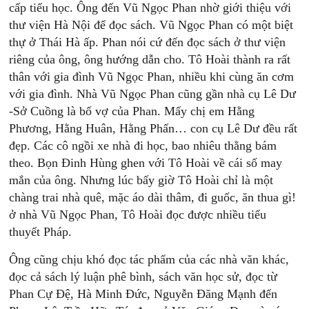
cấp tiểu học. Ông đến Vũ Ngọc Phan nhờ giới thiệu với
thư viện Hà Nội để đọc sách. Vũ Ngọc Phan có một biệt
thự ở Thái Hà ấp. Phan nói cứ đến đọc sách ở thư viện
riêng của ông, ông hướng dẫn cho. Tô Hoài thành ra rất
thân với gia đình Vũ Ngọc Phan, nhiều khi cùng ăn cơm
với gia đình. Nhà Vũ Ngọc Phan cũng gần nhà cụ Lê Dư
-Sở Cuồng là bố vợ của Phan. Mấy chị em Hằng
Phương, Hằng Huân, Hằng Phấn… con cụ Lê Dư đều rất
đẹp. Các cô ngồi xe nhà đi học, bao nhiêu thằng bám
theo. Bọn Đinh Hùng ghen với Tô Hoài về cái số may
mắn của ông. Nhưng lúc bấy giờ Tô Hoài chỉ là một
chàng trai nhà quê, mặc áo dài thâm, đi guốc, ăn thua gì!
ở nhà Vũ Ngọc Phan, Tô Hoài đọc được nhiều tiểu
thuyết Pháp.
Ông cũng chịu khó đọc tác phẩm của các nhà văn khác,
đọc cả sách lý luận phê bình, sách văn học sử, đọc từ
Phan Cự Đệ, Hà Minh Đức, Nguyễn Đăng Mạnh đến