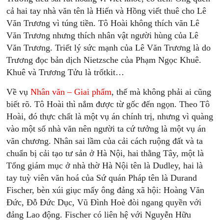
cả hai tay nhà văn tên là Hiến và Hồng viết thuê cho Lê
Văn Trương vì túng tiền. Tô Hoài không thích văn Lê
Văn Trương nhưng thích nhân vật người hùng của Lê
Văn Trương. Triết lý sức mạnh của Lê Văn Trương là do
Trương đọc bản dịch Nietzsche của Phạm Ngọc Khuê.
Khuê và Trương Tửu là trốtkit…
Về vụ
Nhân văn – Giai phẩm
, thế mà không phải ai cũng
biết rõ. Tô Hoài thì nắm được từ gốc đến ngọn. Theo Tô
Hoài, đó thực chất là một vụ án chính trị, nhưng vì quàng
vào một số nhà văn nên người ta cứ tưởng là một vụ án
văn chương. Nhân sai lầm của cải cách ruộng đất và ta
chuẩn bị cải tạo tư sản ở Hà Nội, hai thằng Tây, một là
Tổng giám mục ở nhà thờ Hà Nội tên là Dudley, hai là
tay tuỳ viên văn hoá của Sứ quán Pháp tên là Durand
Fischer, bèn xúi giục mấy ông đảng xã hội: Hoàng Văn
Đức, Đỗ Đức Dục, Vũ Đình Hoè đòi ngang quyền với
đảng Lao động. Fischer có liên hệ với Nguyễn Hữu