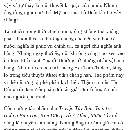
vậy và tự thấy là một thuyết kì quặc của mình. Nhưng
ông từng nghĩ như thế. Mỹ học của Tô Hoài là như vậy
chăng?
Tất nhiên trong thời chiến tranh, ông không thể không
phải khuôn theo xu hướng chung của nền văn học cả
nước, nghĩa là phục vụ chính trị, ca ngợi chủ nghĩa anh
hùng. Nhưng ngay thời ấy, đôi khi ông cũng cho xen vào
ít nhiều khía cạnh “người thường” ở những nhân vật anh
hùng. Như nữ cán bộ cách mạng Hai Tâm đa dâm, lẳng
lơ trong tiểu thuyết
Mười
năm
chẳng hạn. Tác phẩm này
vì thế đã từng bị phê phán kịch liệt. Thậm chí dân Hà
Đông còn kéo đến phản đối tác giả, cho là ông đã bôi
nhọ người quê mình.
Còn những tác phẩm như
Tru
yện
Tây
B
ắc,
Tuổi
trẻ
Hoàng
Văn
T
hụ,
Kim
Đồng,
Vừ
A
Dính,
Miền
Tây
thì
đúng là chuyện anh hùng. Nhưng ông tự đánh giá chỉ có