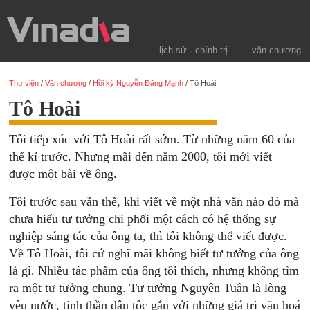
lịch sử · chính trị
văn chương
Thư viện
/
Văn chương
/
Hồi ký Nguyễn Đăng Mạnh
/
Tô Hoài
Tô Hoài
Tôi tiếp xúc với Tô Hoài rất sớm. Từ những năm 60 của
thế kỉ trước. Nhưng mãi đến năm 2000, tôi mới viết
được một bài về ông.
Tôi trước sau vẫn thế, khi viết về một nhà văn nào đó mà
chưa hiểu tư tưởng chi phối một cách có hệ thống sự
nghiệp sáng tác của ông ta, thì tôi không thể viết được.
Về Tô Hoài, tôi cứ nghĩ mãi không biết tư tưởng của ông
là gì. Nhiều tác phẩm của ông tôi thích, nhưng không tìm
ra một tư tưởng chung. Tư tưởng Nguyên Tuân là lòng
yêu nước, tinh thần dân tộc gắn với những giá trị văn hoá