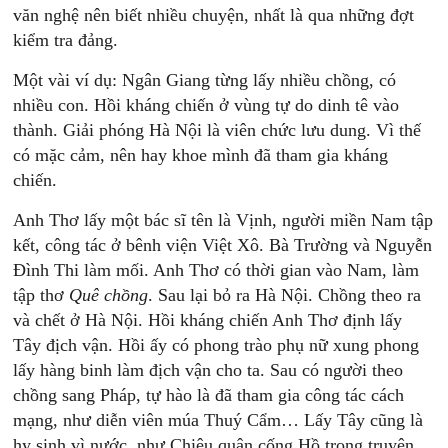
văn nghệ nên biết nhiều chuyện, nhất là qua những đợt
kiểm tra đảng.
Một vài ví dụ: Ngân Giang từng lấy nhiều chồng, có
nhiều con. Hồi kháng chiến ở vùng tự do dinh tê vào
thành. Giải phóng Hà Nội là viên chức lưu dung. Vì thế
có mặc cảm, nên hay khoe mình đã tham gia kháng
chiến.
Anh Thơ lấy một bác sĩ tên là Vịnh, người miền Nam tập
kết, công tác ở bênh viện Việt Xô. Bà Trường và Nguyễn
Đình Thi làm mối. Anh Thơ có thời gian vào Nam, làm
tập thơ
Quê
chồng
. Sau lại bỏ ra Hà Nội. Chồng theo ra
và chết ở Hà Nội. Hồi kháng chiến Anh Thơ định lấy
Tây địch vận. Hồi ấy có phong trào phụ nữ xung phong
lấy hàng binh làm địch vận cho ta. Sau có người theo
chồng sang Pháp, tự hào là đã tham gia công tác cách
mạng, như diễn viên múa Thuý Cẩm… Lấy Tây cũng là
hy sinh vì nước, như Chiêu quân cống Hồ trong truyện