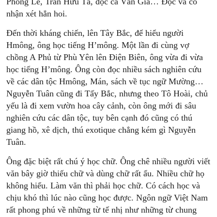
Phong Lê, Trần Hữu Tá, đọc cả Văn Giá… Đọc và có
nhận xét hẳn hoi.
Đến thời kháng chiến, lên Tây Bắc, để hiểu người
Hmông, ông học tiếng H’mông. Một lần đi cùng vợ
chồng A Phủ từ Phù Yên lên Điện Biên, ông vừa đi vừa
học tiếng H’mông. Ông còn đọc nhiều sách nghiên cứu
về các dân tộc Hmông, Mán, sách về tục ngữ Mường…
Nguyễn Tuân cũng đi Tấy Bắc, nhưng theo Tô Hoài, chủ
yếu là đi xem vườn hoa cây cảnh, còn ông mới đi sâu
nghiên cứu các dân tộc, tuy bên cạnh đó cũng có thú
giang hồ, xê dịch, thú exotique chẳng kém gì Nguyễn
Tuân.
Ông đặc biệt rất chú ý học chữ. Ông chê nhiều người viết
văn bây giờ thiếu chữ và dùng chữ rất ẩu. Nhiều chữ họ
không hiểu. Làm văn thì phải học chữ. Có cách học và
chịu khó thì lúc nào cũng học được. Ngôn ngữ Việt Nam
rất phong phú về những từ tế nhị như những từ chung