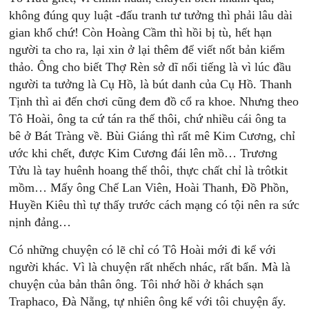
không đúng quy luật -đấu tranh tư tưởng thì phải lâu dài
gian khổ chứ! Còn Hoàng Cầm thì hồi bị tù, hết hạn
người ta cho ra, lại xin ở lại thêm để viết nốt bản kiểm
thảo. Ông cho biết Thợ Rèn sở dĩ nổi tiếng là vì lúc đầu
người ta tưởng là Cụ Hồ, là bút danh của Cụ Hồ. Thanh
Tịnh thì ai đến chơi cũng đem đồ cổ ra khoe. Nhưng theo
Tô Hoài, ông ta cứ tán ra thế thôi, chứ nhiều cái ông ta
bê ở Bát Tràng về. Bùi Giáng thì rất mê Kim Cương, chỉ
ước khi chết, được Kim Cương đái lên mồ… Trương
Tửu là tay huênh hoang thế thôi, thực chất chỉ là trôtkit
mồm… Mấy ông Chế Lan Viên, Hoài Thanh, Đồ Phồn,
Huyền Kiêu thì tự thấy trước cách mạng có tội nên ra sức
nịnh đảng…
Có những chuyện có lẽ chỉ có Tô Hoài mới đi kể với
người khác. Vì là chuyện rất nhếch nhác, rất bẩn. Mà là
chuyện của bản thân ông. Tôi nhớ hồi ở khách sạn
Traphaco, Đà Nẵng, tự nhiên ông kể với tôi chuyện ấy.