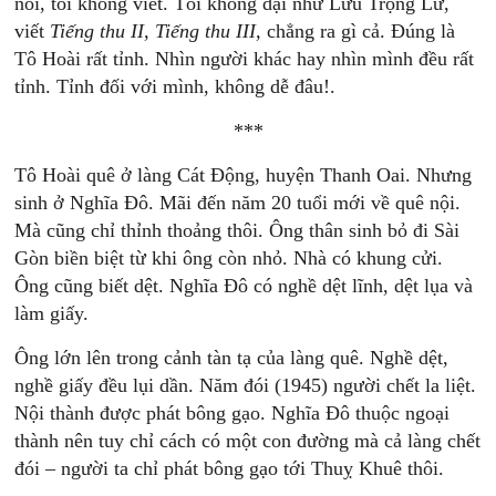
nói, tôi không viết. Tôi không dại như Lưu Trọng Lư,
viết
Tiếng
thu
II,
Tiếng
thu
III,
chẳng ra gì cả. Đúng là
Tô Hoài rất tỉnh. Nhìn người khác hay nhìn mình đều rất
tỉnh. Tỉnh đối với mình, không dễ đâu!.
***
Tô Hoài quê ở làng Cát Động, huyện Thanh Oai. Nhưng
sinh ở Nghĩa Đô. Mãi đến năm 20 tuổi mới về quê nội.
Mà cũng chỉ thỉnh thoảng thôi. Ông thân sinh bỏ đi Sài
Gòn biền biệt từ khi ông còn nhỏ. Nhà có khung cửi.
Ông cũng biết dệt. Nghĩa Đô có nghề dệt lĩnh, dệt lụa và
làm giấy.
Ông lớn lên trong cảnh tàn tạ của làng quê. Nghề dệt,
nghề giấy đều lụi dần. Năm đói (1945) người chết la liệt.
Nội thành được phát bông gạo. Nghĩa Đô thuộc ngoại
thành nên tuy chỉ cách có một con đường mà cả làng chết
đói – người ta chỉ phát bông gạo tới Thuỵ Khuê thôi.