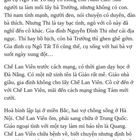
người ta làm mối lấy bà Trường, nhưng không có con.
Thi nam tính mạnh, người đen, nói chuyện có duyên, đàn
bà thích. Nhưng Thi là tay bạc tình, ngủ với cô này đã
nghĩ đến cô khác. Gia đình Nguyễn Đình Thi như cái địa
ngục. Thi hay bồ bịch, còn bà Trường thì ghen ghê gớm.
Gia đình cụ Ngô Tất Tố cũng thế, cụ sống với hai bà vợ
suốt ngày xung đột…
Chế Lan Viên trước cách mạng, có thời gian dạy học ở
Đà Nẵng. Có một nữ sinh tên là Giáo rất mê. Giáo nhà
giầu, gia đình không cho lấy Chế Lan Viên. Cô cứ đến ở
với Chế Lan Viên, mãi đến cách mạng tháng Tám mới
cưới.
Hoà bình lập lại ở miền Bắc, hai vợ chồng sống ở Hà
Nội. Chế Lan Viên ốm, phải sang chữa ở Trung Quốc.
Giáo ngoại tình với một tay làm mi báo tên là Quang.
Chế Lan Viên chữa bệnh về, biết chuyện nhưng định bỏ