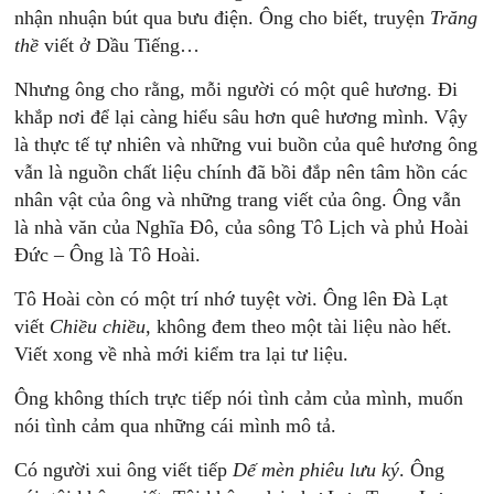
nhận nhuận bút qua bưu điện. Ông cho biết, truyện
Trăng
thề
viết ở Dầu Tiếng…
Nhưng ông cho rằng, mỗi người có một quê hương. Đi
khắp nơi để lại càng hiểu sâu hơn quê hương mình. Vậy
là thực tế tự nhiên và những vui buồn của quê hương ông
vẫn là nguồn chất liệu chính đã bồi đắp nên tâm hồn các
nhân vật của ông và những trang viết của ông. Ông vẫn
là nhà văn của Nghĩa Đô, của sông Tô Lịch và phủ Hoài
Đức – Ông là Tô Hoài.
Tô Hoài còn có một trí nhớ tuyệt vời. Ông lên Đà Lạt
viết
Chiều
c
hiều
, không đem theo một tài liệu nào hết.
Viết xong về nhà mới kiểm tra lại tư liệu.
Ông không thích trực tiếp nói tình cảm của mình, muốn
nói tình cảm qua những cái mình mô tả.
Có người xui ông viết tiếp
Dế
m
èn
phiêu
lưu
ký
. Ông