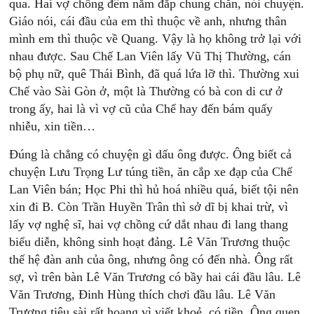
qua. Hai vợ chồng đêm nằm đắp chung chăn, nói chuyện.
Giáo nói, cái đầu của em thì thuộc về anh, nhưng thân
mình em thì thuộc về Quang. Vậy là họ không trở lại với
nhau được. Sau Chế Lan Viên lấy Vũ Thị Thường, cán
bộ phụ nữ, quê Thái Bình, đã quá lứa lỡ thì. Thường xui
Chế vào Sài Gòn ở, một là Thường có bà con di cư ở
trong ấy, hai là vì vợ cũ của Chế hay đến bám quấy
nhiễu, xin tiền…
Đúng là chẳng có chuyện gì dấu ông được. Ông biết cả
chuyện Lưu Trọng Lư túng tiền, ăn cắp xe đạp của Chế
Lan Viên bán; Học Phi thì hủ hoá nhiều quá, biết tội nên
xin đi B. Còn Trần Huyền Trân thì sở dĩ bị khai trừ, vì
lấy vợ nghệ sĩ, hai vợ chồng cứ dắt nhau đi lang thang
biểu diễn, không sinh hoạt đảng. Lê Văn Trương thuộc
thế hệ đàn anh của ông, nhưng ông có đến nhà. Ông rất
sợ, vì trên bàn Lê Văn Trương có bầy hai cái đầu lâu. Lê
Văn Trương, Đinh Hùng thích chơi đầu lâu. Lê Văn
Trương tiêu sài rất hoang vì viết khoẻ, có tiền. Ông quen