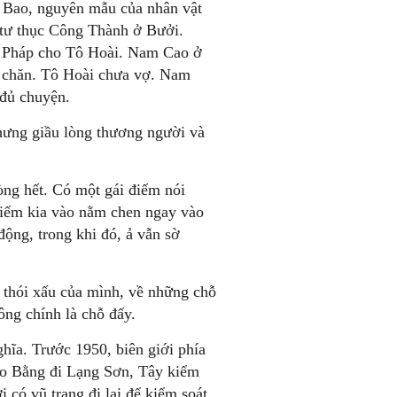
 Bao, nguyên mẫu của nhân vật
 tư thục Công Thành ở Bưởi.
g Pháp cho Tô Hoài. Nam Cao ở
 chăn. Tô Hoài chưa vợ. Nam
đủ chuyện.
hưng giầu lòng thương người và
òng hết. Có một gái điếm nói
điếm kia vào nằm chen ngay vào
động, trong khi đó, ả vẫn sờ
 thói xấu của mình, về những chỗ
ng chính là chỗ đấy.
ghĩa. Trước 1950, biên giới phía
ao Bằng đi Lạng Sơn, Tây kiểm
 có vũ trang đi lại để kiểm soát