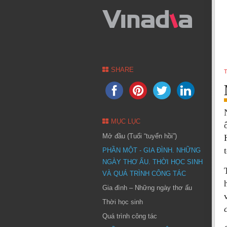
SHARE
T
MỤC LỤC
Mở đầu (Tuổi “tuyển hồi”)
PHẦN MỘT - GIA ĐÌNH. NHỮNG
NGÀY THƠ ẤU. THỜI HỌC SINH
VÀ QUÁ TRÌNH CÔNG TÁC
Gia đình – Những ngày thơ ấu
Thời học sinh
Quá trình công tác