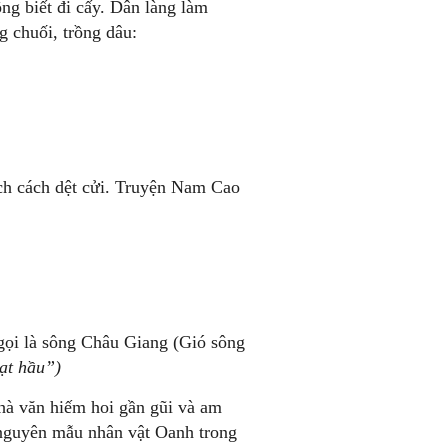
ng biết đi cấy. Dân làng làm
g chuối, trồng dâu:
ách cách dệt cửi. Truyện Nam Cao
ọi là sông Châu Giang (Gió sông
ạt
hầu”)
hà văn hiếm hoi gần gũi và am
(nguyên mẫu nhân vật Oanh trong