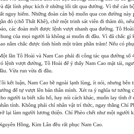
và đặt lính phục kích ở những lối tắt qua đường. Vì thế cán b
rất nguy hiểm. Những đoàn cán bộ muốn qua con đường này p
gần đó (chỗ Thất Khê), chờ một trinh sát viên đi thăm dò, nế
báo, các đoàn mới được lệnh vượt nhanh qua đường. Tô Hoài n
chung của mọi người là không ai muốn đi đầu. Vì đã chắc gì 
sao nắm chắc được tình hình một trăm phần trăm! Nếu có phục 
Một lần Tô Hoài và Nam Cao phải đi công tác qua đường số 
có lệnh vượt đường, Tô Hoài để ý thấy Nam Cao mặt tái, ngư
đầu. Vừa run vừa đi đầu.
Tôi kết luận, Nam Cao bề ngoài lạnh lùng, ít nói, nhưng bên tr
tưởng để tự vượt lên bản thân mình. Xét ra ý nghĩa tư tưởng 
cho người ta biết xấu hổ, hay nói cách khác, muốn lay tỉnh ở
nhân tính. Không phải chỉ nhân vật trí thức, ngay thằng Chí 
trở lại làm người lương thiện. Chí Phèo chết như một người k
Nguyên Hồng, Kim Lân đều rất phục Nam Cao.