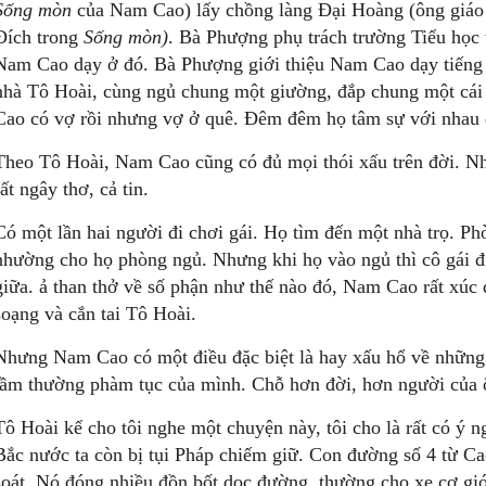
Sống
mòn
của Nam Cao) lấy chồng làng Đại Hoàng (ông giáo
Đích trong
Sống
mòn)
. Bà Phượng phụ trách trường Tiểu học
Nam Cao dạy ở đó. Bà Phượng giới thiệu Nam Cao dạy tiến
nhà Tô Hoài, cùng ngủ chung một giường, đắp chung một cái
Cao có vợ rồi nhưng vợ ở quê. Đêm đêm họ tâm sự với nhau 
Theo Tô Hoài, Nam Cao cũng có đủ mọi thói xấu trên đời. N
rất ngây thơ, cả tin.
Có một lần hai người đi chơi gái. Họ tìm đến một nhà trọ. Ph
nhường cho họ phòng ngủ. Nhưng khi họ vào ngủ thì cô gái 
giữa. ả than thở về số phận như thế nào đó, Nam Cao rất xúc 
soạng và cắn tai Tô Hoài.
Nhưng Nam Cao có một điều đặc biệt là hay xấu hổ về những
tầm thường phàm tục của mình. Chỗ hơn đời, hơn người của ô
Tô Hoài kể cho tôi nghe một chuyện này, tôi cho là rất có ý n
Bắc nước ta còn bị tụi Pháp chiếm giữ. Con đường số 4 từ C
soát. Nó đóng nhiều đồn bốt dọc đường, thường cho xe cơ giới