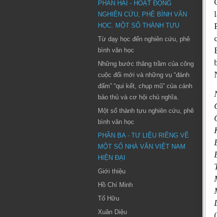
PHẦN HAI - HOẠT ĐỘNG
NGHIÊN CỨU, PHÊ BÌNH VĂN
HỌC. MỘT SỐ THÀNH TỰU
Từ dạy học đến nghiên cứu, phê
bình văn học
Những bước thăng trầm của công
cuộc đổi mới và những vụ “đánh
đấm” “qui kết, chụp mũ” của cánh
bảo thủ và cơ hội chủ nghĩa.
Một số thành tựu nghiên cứu, phê
bình văn học
PHẦN BA - TƯ LIỆU RIÊNG VỀ
MỘT SỐ NHÀ VĂN VIỆT NAM
HIỆN ĐẠI
Giới thiệu
Hồ Chí Minh
Tố Hữu
Xuân Diệu