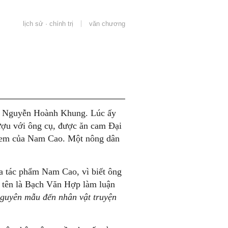
lịch sử · chính trị
văn chương
ới Nguyễn Hoành Khung. Lúc ấy
ượu với ông cụ, được ăn cam Đại
 em của Nam Cao. Một nông dân
a tác phẩm Nam Cao, vì biết ông
 tên là Bạch Văn Hợp làm luận
guyên
m
ẫu
đến
nhân
vật
truyện