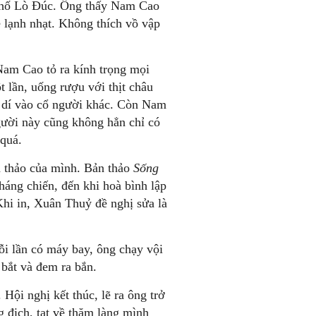
hố Lò Đúc. Ông thấy Nam Cao
 lạnh nhạt. Không thích vồ vập
Nam Cao tỏ ra kính trọng mọi
 lần, uống rượu với thịt châu
a dí vào cổ người khác. Còn Nam
ười này cũng không hẳn chỉ có
quá.
n thảo của mình. Bản thảo
Sống
áng chiến, đến khi hoà bình lập
hi in, Xuân Thuỷ đề nghị sửa là
i lần có máy bay, ông chạy vội
 bắt và đem ra bắn.
ội nghị kết thúc, lẽ ra ông trở
 địch, tạt về thăm làng mình