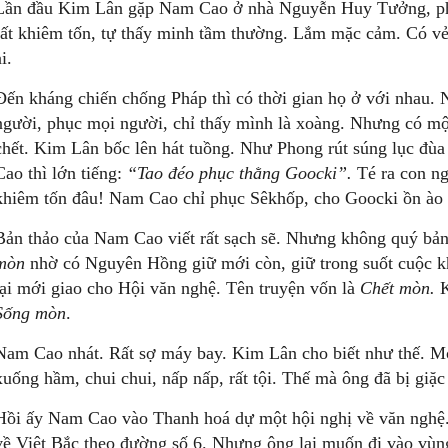
Lần đầu Kim Lân gặp Nam Cao ở nhà Nguyễn Huy Tưởng, p
rất khiêm tốn, tự thấy minh tầm thường. Lắm mặc cảm. Có vẻ
i.
Đến kháng chiến chống Pháp thì có thời gian họ ở với nhau. 
người, phục mọi người, chỉ thấy mình là xoàng. Nhưng có một
chết. Kim Lân bốc lên hát tuồng. Như Phong rút súng lục đù
Cao thì lớn tiếng:
“Tao
đéo
phục
thằng
Goocki”.
Té ra con ng
khiêm tốn đâu! Nam Cao chỉ phục Sêkhốp, cho Goocki ồn ào 
Bản thảo của Nam Cao viết rất sạch sẽ. Nhưng không quý bả
mòn
nhờ có Nguyên Hồng giữ mới còn, giữ trong suốt cuộc kh
lại mới giao cho Hội văn nghệ. Tên truyện vốn là
Chết
mòn.
K
S
ống
mòn
.
Nam Cao nhát. Rất sợ máy bay. Kim Lân cho biết như thế. Mỗ
xuống hầm, chui chui, nấp nấp, rất tội. Thế mà ông đã bị giặc
Hồi ấy Nam Cao vào Thanh hoá dự một hội nghị về văn nghệ. H
về Việt Bắc theo đường số 6. Nhưng ông lại muốn đi vào vùng