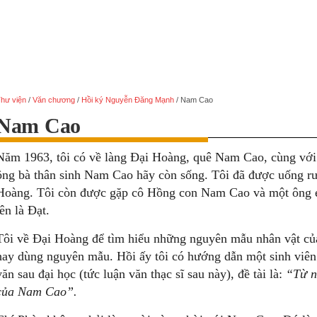
hư viện
/
Văn chương
/
Hồi ký Nguyễn Đăng Mạnh
/
Nam Cao
Nam Cao
Năm 1963, tôi có về làng Đại Hoàng, quê Nam Cao, cùng v
ông bà thân sinh Nam Cao hãy còn sống. Tôi đã được uống r
Hoàng. Tôi còn được gặp cô Hồng con Nam Cao và một ông
tên là Đạt.
Tôi về Đại Hoàng để tìm hiểu những nguyên mẫu nhân vật củ
hay dùng nguyên mẫu. Hồi ấy tôi có hướng dẫn một sinh viên
văn sau đại học (tức luận văn thạc sĩ sau này), đề tài là:
“Từ
n
của
Nam
Cao”.