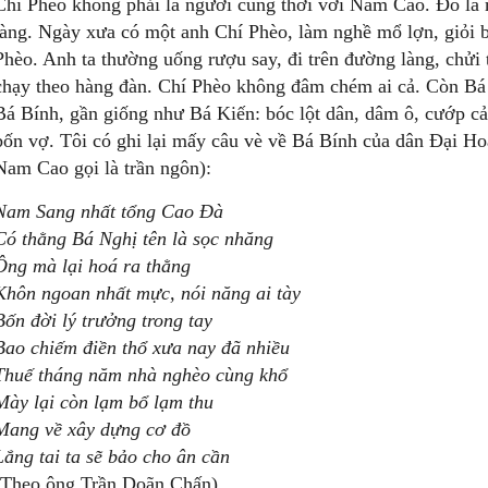
Chí Phèo không phải là người cùng thời với Nam Cao. Đó là m
làng. Ngày xưa có một anh Chí Phèo, làm nghề mổ lợn, giỏi b
Phèo. Anh ta thường uống rượu say, đi trên đường làng, chửi t
chạy theo hàng đàn. Chí Phèo không đâm chém ai cả. Còn Bá 
Bá Bính, gần giống như Bá Kiến: bóc lột dân, dâm ô, cướp cả
bốn vợ. Tôi có ghi lại mấy câu vè về Bá Bính của dân Đại H
Nam Cao gọi là trần ngôn):
Nam
Sang
nhất
tổng
Cao
Đ
à
Có
t
hằng
Bá
Nghị
t
ên
là
sọc
nhăng
Ông
mà
lại
hoá
ra
thằng
Khôn
n
goan
n
hất
mực,
nói
năng
ai
tày
Bốn
đời
lý
trưởng
trong
tay
Bao
c
hiếm
điền
thổ
xưa
n
ay
đ
ã
nhiều
Thuế
tháng
năm
nhà
nghèo
cùng
khổ
Mày
lại
còn
lạm
bổ
lạm
thu
Mang
về
xây
dựng
cơ
đ
ồ
Lắng
t
ai
ta
s
ẽ
b
ảo
c
ho
â
n
cần
(Theo ông Trần Doãn Chấn)