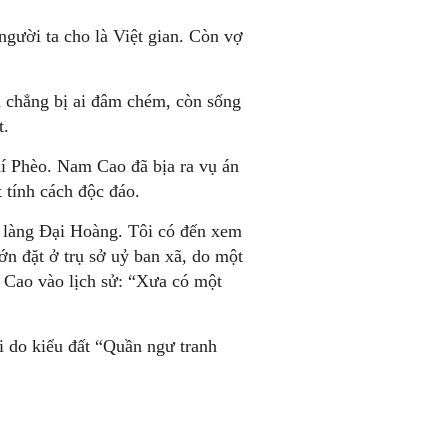
 người ta cho là Việt gian. Còn vợ
h chẳng bị ai đâm chém, còn sống
t.
hí Phèo. Nam Cao đã bịa ra vụ án
 tính cách độc đáo.
ẻ làng Đại Hoàng. Tôi có đến xem
lớn đặt ở trụ sở uỷ ban xã, do một
m Cao vào lịch sử: “Xưa có một
 do kiểu đất “Quần ngư tranh