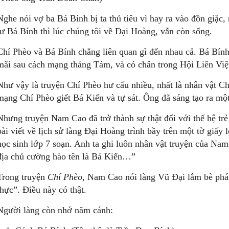
Nghe nói vợ ba Bá Bính bị ta thủ tiêu vì hay ra vào đồn giặc,
tư Bá Bính thì lúc chúng tôi về Đại Hoàng, vẫn còn sống.
Chí Phèo và Bá Bính chẳng liên quan gì đến nhau cả. Bá Bín
mãi sau cách mạng tháng Tám, và có chân trong Hội Liên Việ
Như vậy là truyện Chí Phèo hư cấu nhiều, nhất là nhân vật C
mạng Chí Phèo giết Bá Kiến và tự sát. Ông đã sáng tạo ra một
Nhưng truyện Nam Cao đã trở thành sự thật đối với thế hệ tr
bài viết về lịch sử làng Đại Hoàng trình bầy trên một tờ giấy 
học sinh lớp 7 soạn. Anh ta ghi luôn nhân vật truyện của Na
địa chủ cường hào tên là Bá Kiến…”
Trong truyện
C
hí
Phèo
, Nam Cao nói làng Vũ Đại lắm bè phái
thực”. Điều này có thật.
Người làng còn nhớ năm cánh: