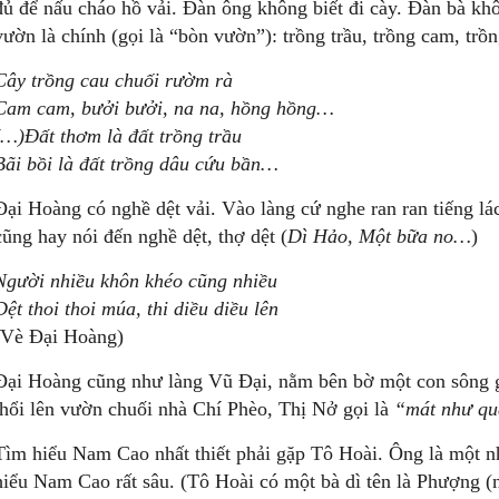
đủ để nấu cháo hồ vải. Đàn ông không biết đi cày. Đàn bà khô
vườn là chính (gọi là “bòn vườn”): trồng trầu, trồng cam, trồn
Cây
trồng
c
au
c
huối
r
ườm
rà
Cam
cam,
bưởi
b
ưởi,
n
a
na,
h
ồng
hồng…
(…)Đất
thơm
là
đất
t
rồng
trầu
Bãi
b
ồi
là
đất
trồng
dâu
cứu
bầ
n…
Đại Hoàng có nghề dệt vải. Vào làng cứ nghe ran ran tiếng l
cũng hay nói đến nghề dệt, thợ dệt (
Dì
Hảo,
Một
bữa
no…
)
Người
n
hiều
k
hôn
khéo
cũng
nhiều
Dệt
thoi
thoi
múa,
thi
diều
diều
lên
Vè Đại Hoàng)
Đại Hoàng cũng như làng Vũ Đại, nằm bên bờ một con sông g
thổi lên vườn chuối nhà Chí Phèo, Thị Nở gọi là
“mát
như
qu
Tìm hiểu Nam Cao nhất thiết phải gặp Tô Hoài. Ông là một n
hiểu Nam Cao rất sâu. (Tô Hoài có một bà dì tên là Phượng 