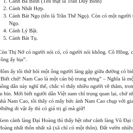
Cánh Bá Bính (Tên thật là Trần Duy Bính)
Cánh Nhất Hợp.
Cánh Bát Ngọ (tên là Trần Thế Ngọ). Còn có một người 
Ngọ.
Cánh Lý Bật.
Cánh Bát Tụ.
Còn Thị Nở có người nói có, có người nói không. Cô Hồng, c
“ông ấy bịa”.
Hôm ấy tôi thử hỏi một ông người làng gặp giữa đường có bi
“Biết chứ! Nam Cao là một cán bộ trung ương” – Nghĩa là m
nông dân này nghĩ thế, chắc vì thấy nhiều người về thăm, tro
tu bin. Mới biết người dân Việt nam chỉ trọng quan lại, chứ nh
nhà Nam Cao, tôi thấy có mấy bức ảnh Nam Cao chụp với gia 
Những di vật ấy thì có giá trị gì mà giữ!
Xem cảnh làng Đại Hoàng thì thấy hệt như cảnh làng Vũ Đại
Hoàng nhất thôn nhất xã (xã chỉ có một thôn). Đất vườn nhiều