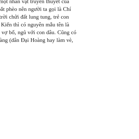
ột nhân vật truyền thuyết của
ắt phèo nên người ta gọi là Chí
rời chửi đất lung tung, trẻ con
Kiến thì có nguyên mẫu tên là
 vợ bố, ngủ với con dâu. Cũng có
oàng (dân Đại Hoàng hay làm vè,