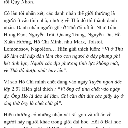
rồi Quy Nhơn.
Có lần tôi nhận xét, các danh nhân thế giới thường là
người ở các tỉnh nhỏ, nhưng về Thủ đô thì thành danh
nhân. Danh nhân người gốc ở Thủ đô rất ít. Như Trần
Hưng Đạo, Nguyễn Trãi, Quang Trung, Nguyễn Du, Hồ
Xuân Hương, Hồ Chí Minh, như Marx, Tolstoi,
Lomonosov, Napoléon… Hiến giải thích luôn:
“Vì
ở
Thủ
đô
lắm
cái
hấp
dẫn
làm
cho
con
người
ở
đây
phung
phí
hết
tinh
lực,
Người
các
địa
phương
tinh
lực
không
mất,
về
Thủ
đô
được
phát
huy
lên”.
Vì sao Hồ Chí minh chết đúng vào ngày
Tuyên
ngôn
đ
ộc
lậ
p
2.9? Hiến giải thích
:
“Vì
ông
cố
tình
chết
vào
ngày
ấy.
Ông
Hồ
là
đáo
để
lắm.
Chỉ
cần
dứt
đứt
các
giây
dợ
ở
ống
thở
ôxy
là
chết
chứ
gì”.
Hiến thường có những nhận xét rất gọn và rất ác về
người này người khác trong giới đại học. Hồi ở Đại học