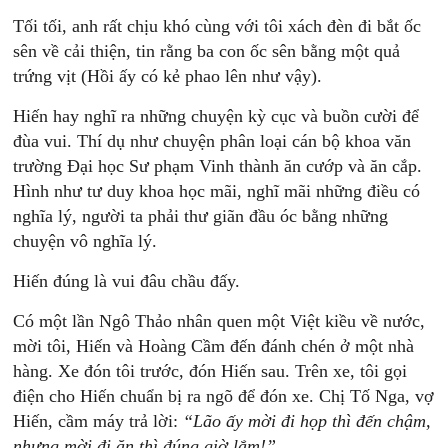
Tối tối, anh rất chịu khó cùng với tôi xách đèn đi bắt ốc
sên về cải thiện, tin rằng ba con ốc sên bằng một quả
trứng vịt (Hồi ấy có kẻ phao lên như vậy).
Hiến hay nghĩ ra những chuyện kỳ cục và buồn cười để
đùa vui. Thí dụ như chuyện phân loại cán bộ khoa văn
trường Đại học Sư phạm Vinh thành ăn cướp và ăn cắp.
Hình như tư duy khoa học mãi, nghĩ mãi những điều có
nghĩa lý, người ta phải thư giãn đầu óc bằng những
chuyện vô nghĩa lý.
Hiến đúng là vui đâu chầu đấy.
Có một lần Ngô Thảo nhân quen một Việt kiều về nước,
mời tôi, Hiến và Hoàng Cầm đến đánh chén ở một nhà
hàng. Xe đón tôi trước, đón Hiến sau. Trên xe, tôi gọi
điện cho Hiến chuẩn bị ra ngõ để đón xe. Chị Tố Nga, vợ
Hiến, cầm máy trả lời:
“Lão
ấy
mời
đi
họp
thì
đến
chậm,
nhưng
mời
đi
ăn
thì
đúng
giờ
lắm!”.