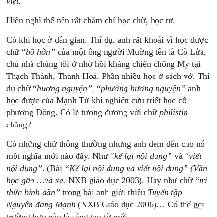
viết.
Hiến nghĩ thế nên rất chăm chỉ học chữ, học từ.
Có khi học ở dân gian. Thí dụ, anh rất khoái vì học được
chữ “
bõ
h
ờn”
của một ông người Mường tên là Cò Lửa,
chủ nhà chúng tôi ở nhờ hồi kháng chiến chống Mỹ tại
Thạch Thành, Thanh Hoá. Phần nhiều học ở sách vở. Thí
dụ chữ “
h
ương
nguyện”
, “
phường
hương
nguyện”
anh
học được của Mạnh Tử khi nghiên cứu triết học cổ
phương Đông. Có lẽ tương đương với chữ
philistin
chăng?
Có những chữ thông thường nhưng anh đem đến cho nó
một nghĩa mới nào đấy. Như “
kể
lại
nội
dung”
và “
viết
nội
dung”
. (Bài
“Kể
lại
nội
dung
và
viết
nội
dung”
(Văn
học
gần
…và
xa.
NXB giáo dục 2003). Hay như chữ “
trí
thức
bình
dân”
trong bài anh giới thiệu
Tuyển
tập
Nguyễn
đăng
Mạnh
(NXB Giáo dục 2006)… Có thể gọi
trường hợp này là sáng tạo từ mới.