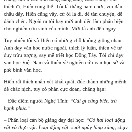
thích đi, Hiến cũng thế. Tôi là thằng ham chơi, vui đâu
chầu đấy, Hiến cũng vậy, cứ ới là đi, để tán chuyện, để
đánh chén. Ngoài ra tôi hay mời anh đến làm phản biện
cho nghiên cứu sinh của mình. Mời là anh đến ngay…
Tuy nhiên tôi và Hiến có những chỗ không giống nhau.
Anh dạy văn học nước ngoài, thích lý luận, thiên về tư
duy trừu tượng, say mê triết học Đông Tây. Tôi chỉ dạy
văn học Việt Nam và thiên về nghiên cứu văn học sử và
phê bình văn học.
Hiến rất thích nhận xét khái quát, đúc thành những mệnh
đề chắc nịch, tuy có phần cực đoan, chẳng hạn:
– Đặc điểm người Nghệ Tĩnh:
“Cái
gì
c
ũng
biết,
trừ
h
ạnh
phúc.”
– Phân loại cán bộ giảng dạy đại học:
“
Có
hai
loại
đ
ộng
vật
và
thực
vật.
Loại
động
vật,
suốt
ngày
lăng
xăng,
chạy