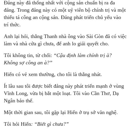
Đảng này đã thống nhất với cộng sản chuẩn bị ra đa
đảng. Trong đảng này có một uỷ viên bộ chính trị và một
thiếu tá công an cộng sản. Đảng phát triển chủ yếu vào
trí thức.
Anh lại hỏi, thằng Thanh nhà ông vào Sài Gòn đã có việc
làm và nhà cửa gì chưa, để anh lo giải quyết cho.
Tôi không tin, từ chối:
“
Cậu
định
làm
chính
trị
à?
Không
sợ
công
an
à?”
Hiến có vẻ xem thường, cho tôi là thằng nhát.
Ít lâu sau tôi được biết đảng này phát triển mạnh ở vùng
Vĩnh Long, vừa bị bắt một loạt. Tôi vào Cần Thơ, Dạ
Ngân bảo thế.
Một thời gian sau, tôi gặp lại Hiến ở trụ sở văn nghệ.
Tôi hỏi Hiến
:
“Biết
gì
chưa?”