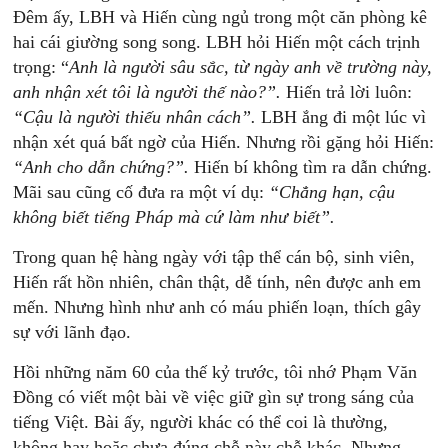
Đêm ấy, LBH và Hiến cùng ngủ trong một căn phòng kê
hai cái giường song song. LBH hỏi Hiến một cách trịnh
trọng: “
Anh
là
người
sâu
sắc,
từ
ngày
anh
về
trường
này,
anh
nhận
xét
tôi
là
người
thế
nào?”.
Hiến trả lời luôn:
“Cậu
là
người
thiếu
nhân
cách”.
LBH ắng đi một lúc vì
nhận xét quá bất ngờ của Hiến. Nhưng rồi gặng hỏi Hiến:
“Anh
cho
dẫn
chứng?”.
Hiến bí không tìm ra dẫn chứng.
Mãi sau cũng cố đưa ra một ví dụ:
“Chẳng
hạn,
cậu
không
biết
tiếng
Pháp
mà
cứ
làm
như
biết”.
Trong quan hệ hàng ngày với tập thể cán bộ, sinh viên,
Hiến rất hồn nhiên, chân thật, dễ tính, nên được anh em
mến. Nhưng hình như anh có máu phiến loạn, thích gây
sự với lãnh đạo.
Hồi những năm 60 của thế kỷ trước, tôi nhớ Phạm Văn
Đồng có viết một bài về việc giữ gìn sự trong sáng của
tiếng Việt. Bài ấy, người khác có thể coi là thường,
không hay hoặc chưa đúng chỗ này chỗ khác. Nhưng