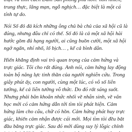
trung
thực,
lãng
mạn,
ngỗ
nghịch…
đặc
biệt
là
một
cá
tính
tự
do.
Nói
S
ố
đỏ
đ
ả
kích
những
ông
ch
ủ
bà
chủ
của
x
ã
hội
cũ
là
đúng,
nhưng
đâu
chỉ
có
thế.
Số
đỏ
là
cả
một
xã
hội
hài
hước
gồm
đủ
hạng
người,
ai
cũng
buồn
cười,
một
xã
hội
ngớ
ngẩn,
nhí
n
hố,
l
ố
bịch…
,
kể
cả
bình
dân.
Hiến
khẳng
đị
nh
v
ai
trò
quan
trọng
của
cảm
h
ứng
và
trực
giác.
Tôi
cho
rất
đúng.
Anh
nói,
cảm
h
ứng
lay
động
toàn
bộ
năng
lực
tinh
thần
của
người
nghiên
cứu.
Trong
giây
phút
ấy,
con
người,
cùng
một
lúc,
có
vô
số
liên
tưởng,
kể
cả
liên
tưởng
vô
thức.
Do
đó
rất
sáng
suốt.
Nhưng
phải
băn
khoăn
nhức
nhối
về
nhân
sinh,
về
văn
học
mới
có
cảm
hứng
dẫn
tới
tìm
tòi
phát
hiện.
Cảm
hứng
làm
cho
câu,
chữ
có
hồn.
Cảm
hứng
phát
huy
trực
giác,
khiến
cảm
nhận
được
cái
mới.
Mọi
tìm
tòi
đều
bắt
đầu
bằng
trực
giác.
Sau
đó
mới
dùng
suy
lý
lôgic
chỉnh