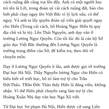
cách ruộng đất cũng vọt lên đấy. Anh có một người học
trò tên là Lới, trong đoàn uỷ cải cách ruộng đất, báo cho
biết phải chạy ngay lên Việt Bắc vì lý lịch xấu, có thể
nguy. Và anh ta lấy quyền đoàn uỷ viên giải quyết ngay
cho Hiến (Trong cải cách, bố Hoàng Ngọc Hiến bị quy
địa chủ và bị tù). Lên Thái Nguyên, anh dạy văn ở
trường Lương Ngọc Quyến. Còn tôi lúc đó là cán bộ Sở
giáo dục Việt Bắc thường đến Lương Ngọc Quyến là
trường trọng điểm của Sở, để kiểm tra, theo dõi về
chuyên môn.
Dạy ở Lương Ngọc Quyến ít lâu, anh được gọi về trường
Đại học Hà Nội. Thầy Nguyễn lương Ngọc cho Hiến có
hiểu biết về triết học, bố trí làm trợ lý cho Trần
ĐứcThảo. TRần Đức Thảo thấy Hiến là đảng viên, không
nhận. Vì thế Hiến phải chuyển sang làm trợ lý cho
Hoàng Xuân Nhị dạy văn học Nga Xô viết.
Từ Đại học Sư phạm Hà Nội, Hiến được cử sang Liên