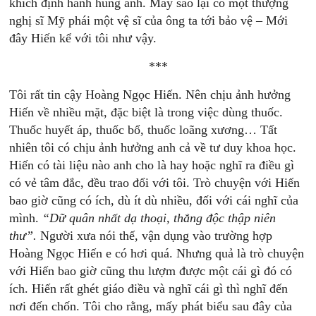
khích định hành hung anh. May sao lại có một thượng
nghị sĩ Mỹ phái một vệ sĩ của ông ta tới bảo vệ – Mới
đây Hiến kể với tôi như vậy.
***
Tôi rất tin cậy Hoàng Ngọc Hiến. Nên chịu ảnh hưởng
Hiến về nhiều mặt, đặc biệt là trong việc dùng thuốc.
Thuốc huyết áp, thuốc bổ, thuốc loãng xương… Tất
nhiên tôi có chịu ảnh hưởng anh cả về tư duy khoa học.
Hiến có tài liệu nào anh cho là hay hoặc nghĩ ra điều gì
có vẻ tâm đắc, đều trao đổi với tôi. Trò chuyện với Hiến
bao giờ cũng có ích, dù ít dù nhiều, đối với cái nghĩ của
mình.
“Dữ
quân
nhất
dạ
thoại,
thắng
độc
thập
niên
thư”.
Người xưa nói thế, vận dụng vào trường hợp
Hoàng Ngọc Hiến e có hơi quá. Nhưng quả là trò chuyện
với Hiến bao giờ cũng thu lượm được một cái gì đó có
ích. Hiến rất ghét giáo điều và nghĩ cái gì thì nghĩ đến
nơi đến chốn. Tôi cho rằng, mấy phát biểu sau đây của