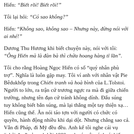
Hiến:
“Biết
rồi!
Biết
rồi!”
Tôi lại hỏi:
“
Có
sao
không?”
Hiến: “
Không
s
ao,
k
hông
sao
–
Nh
ưng
này,
đ
ừng
nói
với
a
i
nhé!”
Dương Thu Hương khi biết chuyện này, nói với tôi:
“Ông
Hiến
mà
là đàn
bà
thì
chửa
h
oang
hàng
tỉ
lần”.
Tôi cho rằng Hoàng Ngọc Hiến có số “quý nhân phù
trợ”. Nghĩa là luôn gặp may. Tôi ví anh với nhân vật Pie
Bêdukhốp trong
Chiến
tranh
và
hoà
bình
của L.Tolstoi.
Người to lớn, ra trận cứ trương ngực ra mà đi giữa chiến
trường, nhưng tên đạn cứ tránh không dính. Đấu súng
tuy không biết bắn súng, mà lại thắng một tay thiện xạ…
Hiến cũng thế. Ăn nói táo tợn với người có chức có
quyền, hành động nhiều khi dại dột. Nhưng chẳng sao cả.
Vẫn đi Pháp, đi Mỹ đều đều. Anh kể tôi nghe cái vụ