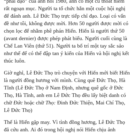
“phải đạo” của anh hồi 1980, anh có một cú thoát hiểm
rất ngoạn mục. Người ta tổ chức hẳn một cuộc hội nghị
để đánh anh. Lê Đức Thọ trực tiếp chỉ đạo. Loại có vấn
đề như tôi, không được mời. Hơn 50 người được mời có
chọn lọc để nhằm phê phán Hiến. Hiến là người thứ 50
(avant dernier) được phép phát biểu. Người cuối cùng là
Chế Lan Viên (thứ 51). Người ta bố trí một tay sắc sảo
như thế để có thể đập tan ý kiến của Hiến và hội nghị kết
thúc luôn.
Giờ nghỉ, Lê Đức Thọ trò chuyện với Hiến mới biết Hiến
là người đồng hương với mình. Cùng quê Đức Thọ, Hà
Tĩnh (Lê Đức Thọ ở Nam Định, nhưng quê gốc ở Đức
Thọ, Hà Tĩnh, anh em Lê Đức Thọ đều lấy biệt danh có
chữ
Đức
hoặc chữ
T
họ:
Đinh Đức Thiện, Mai Chí Thọ,
Lê Đức Thọ)
Thế là Hiến gặp may. Vì tình đồng hương, Lê Đức Thọ
đã cứu anh. Ai đó trong hội nghị nói Hiến chịu ảnh