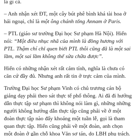
là gì cả.
– Anh nhận xét ĐT, một cây bút phê bình khá tài hoa ở
hải ngoại, chỉ là
một
ông
chánh
tổng
Annam
ở
Paris.
– PTL (giáo sư trường Đại học Sư phạm Hà Nội). Hiến
nói:
“
Một
đ
iều
nhục
nhã
của
mình
là
đồng
hương
với
PTL.
Thậm
chí
chỉ
quen
biết
PTL
thôi
cũng
đã
là
một
sai
lầm,
một
s
ai
lầm
không
thể
sửa
chữa
được”.
Hiến có những nhận xét rất cảm tính, nghĩa là chưa có
căn cứ đầy đủ. Nhưng anh rất tin ở trực cảm của mình.
Trường Đại học Sư phạm Vinh có chủ trương cán bộ
giảng dạy phải theo sát thực tế phổ thông. Ai đã đi hướng
dẫn thực tập sư phạm thì không nói làm gì, những những
người không hướng dẫn thực tập cũng phải về ở một
đoàn thực tập nào đấy khoảng một tuần lễ, gọi là tham
quan thực tập. Hiến cũng phải về một đoàn, anh chọn
một đoàn ở gần chỗ khoa Văn sơ tán, do LBH phụ trách.