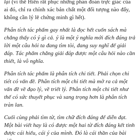
lại
(vì thế Hiến rất phục những phán đoán trực giác của
ai đó, chỉ ra chính xác bản chất một đối tượng nào đấy,
không cần lý lẽ chứng minh gì hết).
Phân
tích
tác
phẩm
gay
nhất
là
đọc
hế
t
cuốn
sách
mà
chẳng
t
hấy
có
ý
gì
cả.
ý
là
một
ý
nghĩa
mới
đích
đáng
trả
lời
một
câu
hỏi
ta
đang
tìm
tòi,
đang
suy
nghĩ
để
giải
đáp.
Tác
phẩm
chẳng
giải
đáp
được
một
câu
hỏi
nào
cần
thiết,
là
vô
nghĩa.
Phân
tích
tác
ph
ẩm
l
à
phân
tích
chi
t
iết.
Phải
chọn
chi
tiét
có
vấn
đ
ề.
Phân
tích
một
chi
tiết
mà
mở
ra
cả
một
vấn
đề
về
đạo
lý,
về
triết
lý.
Phân
tích
một
chi
tiết
như
thế
c
ó
sức
thuyết
phục
và
sang
tr
ọng
hơn
là
p
hân
tích
tràn
lan.
Cuối
cùng
p
hải
tìm
t
ừ,
tìm
chữ
đích
đ
áng
để
diễn
đạt.
Một
bài
viết
hay
là
có
được
một
hai
từ
đích
đáng
kết
tinh
được
cái
hiểu,
cái
ý
của
mình.
Đó
là
cái
thần
của
bài