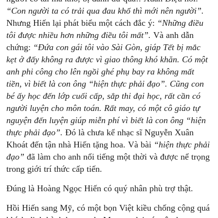
“Con
người
ta
có
trải
qua
đau
khổ
thì
mới
nên
người”.
Nhưng Hiến lại phát biểu một cách đắc ý:
“Những
điều
tôi
được
nhiều
hơn
những
điều
tôi
mất”.
Và anh dẫn
chứng:
“Đứa
con
gái
tôi
vào
Sài
Gòn,
giáp
Tết
bị
mắc
kẹt
ở
đấy
không
ra
được
vì
giao
thông
khó
khăn.
Có
một
anh
phi
công
cho
lên
ngồi
ghé
phụ
bay
ra
không
mất
tiền,
vì
biết
là
con
ông
“hiện
thực
phải
đạo”.
Cũng
con
bé
ấy
học
đến
lớp
cuối
cấp,
sắp
thi
đại
học,
rất
cần
có
người
luyện
cho
môn
toán.
Rất
may,
có
một
cô
giáo
tự
nguyện
đến
luyện
giúp
miễn
phí
vì
biết
là
con
ông
“hiện
thực
phải
đạo”.
Đó là chưa kể nhạc sĩ Nguyễn Xuân
Khoát đến tận nhà Hiến tặng hoa. Và bài
“hiện
thực
phải
đạo”
đã làm cho anh nổi tiếng một thời và được nể trọng
trong giới trí thức cấp tiến.
Đúng là Hoàng Ngọc Hiến có quý nhân phù trợ thật.
Hồi Hiến sang Mỹ, có một bọn Việt kiều chống cộng quá