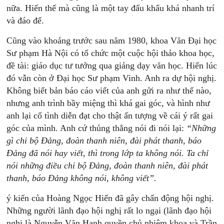
nữa. Hiến thế mà cũng là một tay đấu khẩu khá nhanh trí
và đáo để.
Cũng vào khoảng trước sau năm 1980, khoa Văn Đại học
Sư phạm Hà Nội có tổ chức một cuộc hội thảo khoa học,
đề tài: giáo dục tư tưởng qua giảng dạy văn học. Hiến lúc
đó vẫn còn ở Đại học Sư phạm Vinh. Anh ra dự hội nghị.
Không biết bản báo cáo viết của anh gửi ra như thế nào,
nhưng anh trình bầy miệng thì khá gai góc, và hình như
anh lại cố tình diễn đạt cho thật ấn tượng về cái ý rất gai
góc của mình. Anh cứ thủng thẳng nói đi nói lại:
“Những
gì
chi
bộ
Đảng,
đoàn
thanh
niên,
đài
phát
thanh,
báo
Đảng
đã
nói
hay
viết,
thì
trong
lớp
ta
không
nói.
Ta
chỉ
nói
những
điều
chi
bộ
Đảng,
đoàn
thanh
niên,
đài
phát
thanh,
báo
Đảng
không
nói,
không
viết”.
ý kiến của Hoàng Ngọc Hiến đã gây chấn động hội nghị.
Những người lãnh đạo hội nghị rất lo ngại (lãnh đạo hội
nghị là Nguyễn Văn Hạnh quyền chủ nhiệm khoa và Trần