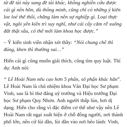
từ
đề
tài
này
sang
đề
tài
khác,
không
nghiên
cứu
được
cái
gì
nên
hồn,
dù
thông
minh,
cũng
chỉ
có
những
ý
kiến
loe
loé
thế
thôi,
chẳng
làm
nên
sự
nghiệp
gì.
Loại
thực
vật,
ngồi
yên
kiên
trì
suy
nghĩ,
như
cái
cây
cắm
r
ễ
xuống
đất
thật
sâu,
có
thế
mới
làm
khoa
h
ọc
được.”
– Ý kiến sinh viên nhận xét thầy:
“Nói
chung
chê
thì
đ
úng,
khen
thì
thường
sai…”
Hiến cái gì cũng muốn giải thích, cũng tìm quy luật. Thí
dụ: Anh nói:
“
Lê
Hoài
N
am
n
ếu
cao
hơn
5
p
hân,
s
ố
p
hận
khác
h
ẳn
”.
Lê Hoài Nam là chủ nhiệm khoa Văn Đại học Sư phạm
Vinh, sau là bí thư đảng uỷ trường và Hiệu trưởng Đại
học Sư phạm Quy Nhơn. Anh người thấp lùn, hơi dị
dạng. Hiến cho rằng vì đặc điểm cơ thể như vậy nên Lê
Hoài Nam rất ngại xuất hiện ở chỗ đông người, nơi thành
phố lớn, nên cứ lùi dần, lùi dần vào nơi hẻo lánh: Vinh,