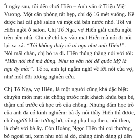
Ít ngày sau, tôi đến chơi Hiến – Anh vẫn ở Triệu Việt
Vương. Một căn phòng rất hẹp, chỉ độ 16 mét vuông. Kê
được hai cái ghế salon và một cái bàn nước nhỏ. Tôi và
Hiến ngồi ở salon. Chị Tố Nga, vợ Hiến giải chiếu ngồi
trên nền nhà. Chị cứ chỉ tay vào mặt Hiến mà nói đi nói
lại xa xả:
“Tôi
không
thấy
có
ai
ngu
như
anh
Hiến!”
.
Nói mãi chán, chị bỏ ra đi. Hiến thủng thẳng nói với tôi:
“Hắn
nói
thế
mà
đúng.
Như
ta
vẫn
nói
đế
quốc
Mỹ
là
ngu
ấy
mà!”.
Té ra, anh lại ngẫm nghĩ về lời nói của vợ,
như một đối tượng nghiên cứu.
Chị Tố Nga, vợ Hiến, là một người cũng khá đặc biệt:
chuyên môn mạt sát chồng trước mặt khách khứa bạn bè,
thậm chí trước cả học trò của chồng. Nhưng đám học trò
của anh đã có kinh nghiệm: bà ấy nói thầy Hiến thì được,
chứ người khác tưởng bở, cũng phụ hoạ theo, nói theo,
là chết với bà ấy. Còn Hoàng Ngọc Hiến thì coi thường,
bỏ ngoài tai, xem như nói ai đó, chẳng dính dáng gì đến