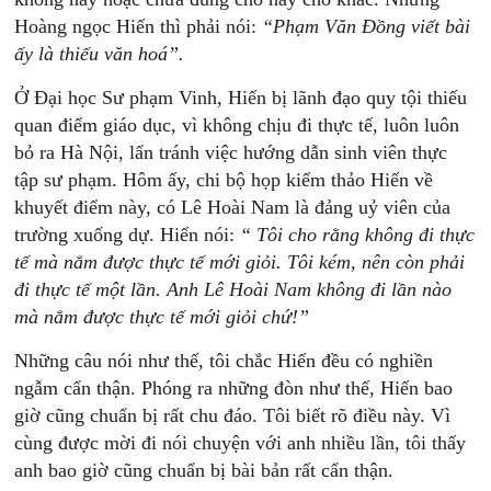
Hoàng ngọc Hiến thì phải nói:
“Phạm
Văn
Đồng
viết
bài
ấy
là
thiếu
văn
hoá”.
Ở Đại học Sư phạm Vinh, Hiến bị lãnh đạo quy tội thiếu
quan điểm giáo dục, vì không chịu đi thực tế, luôn luôn
bỏ ra Hà Nội, lẩn tránh việc hướng dẫn sinh viên thực
tập sư phạm. Hôm ấy, chi bộ họp kiểm thảo Hiến về
khuyết điểm này, có Lê Hoài Nam là đảng uỷ viên của
trường xuống dự. Hiến nói:
“
Tôi
cho
rằng
không
đi
thực
tế
mà
nắm
được
thực
tế
mới
giỏi.
Tôi
kém,
nên
còn
phải
đi
thực
tế
một
lần.
Anh
Lê
Hoài
Nam
không
đi
lần
nào
mà
nắm
được
thực
tế
mới
giỏi
chứ!”
Những câu nói như thế, tôi chắc Hiến đều có nghiền
ngẫm cẩn thận. Phóng ra những đòn như thế, Hiến bao
giờ cũng chuẩn bị rất chu đáo. Tôi biết rõ điều này. Vì
cùng được mời đi nói chuyện với anh nhiều lần, tôi thấy
anh bao giờ cũng chuẩn bị bài bản rất cẩn thận.