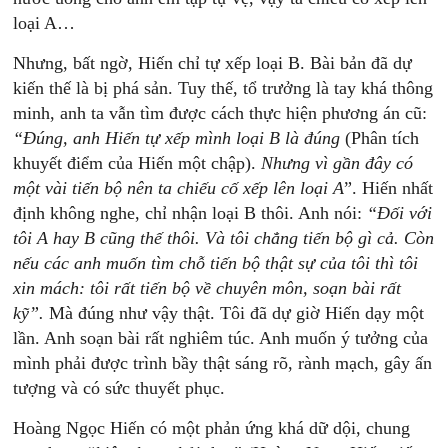
loại A…
Nhưng, bất ngờ, Hiến chỉ tự xếp loại B. Bài bản đã dự
kiến thế là bị phá sản. Tuy thế, tổ trưởng là tay khá thông
minh, anh ta vẫn tìm được cách thực hiện phương án cũ:
“Đúng,
anh
Hiến
tự
xếp
mình
loại
B
là
đúng
(Phân tích
khuyết điểm của Hiến một chập).
Nhưng
vì
gần
đây
có
một
vài
tiến
bộ
nên
ta
chiếu
cố
xếp
lên
loại
A
”. Hiến nhất
định không nghe, chỉ nhận loại B thôi. Anh nói:
“Đối
với
tôi
A
hay
B
cũng
thế
thôi.
Và
tôi
chẳng
tiến
bộ
gì
cả.
Còn
nếu
các
anh
muốn
tìm
chỗ
tiến
bộ
thật
sự
của
tôi
thì
tôi
xin
mách:
tôi
rất
tiến
bộ
về
chuyên
môn,
soạn
bài
rất
kỹ”.
Mà đúng như vậy thật. Tôi đã dự giờ Hiến dạy một
lần. Anh soạn bài rất nghiêm túc. Anh muốn ý tưởng của
mình phải được trình bầy thật sáng rõ, rành mạch, gây ấn
tượng và có sức thuyết phục.
Hoàng Ngọc Hiến có một phản ứng khá dữ dội, chung