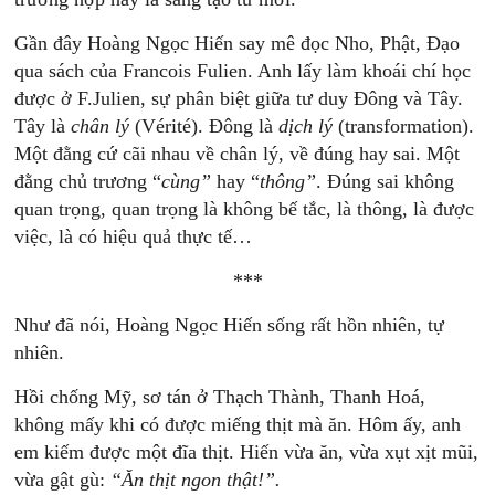
Gần đây Hoàng Ngọc Hiến say mê đọc Nho, Phật, Đạo
qua sách của Francois Fulien. Anh lấy làm khoái chí học
được ở F.Julien, sự phân biệt giữa tư duy Đông và Tây.
Tây là
chân
lý
(Vérité). Đông là
dịch
lý
(transformation).
Một đằng cứ cãi nhau về chân lý, về đúng hay sai. Một
đằng chủ trương “
cùng”
hay “
thông”
. Đúng sai không
quan trọng, quan trọng là không bế tắc, là thông, là được
việc, là có hiệu quả thực tế…
***
Như đã nói, Hoàng Ngọc Hiến sống rất hồn nhiên, tự
nhiên.
Hồi chống Mỹ, sơ tán ở Thạch Thành, Thanh Hoá,
không mấy khi có được miếng thịt mà ăn. Hôm ấy, anh
em kiếm được một đĩa thịt. Hiến vừa ăn, vừa xụt xịt mũi,
vừa gật gù:
“Ăn
thịt
n
gon
thật!”.