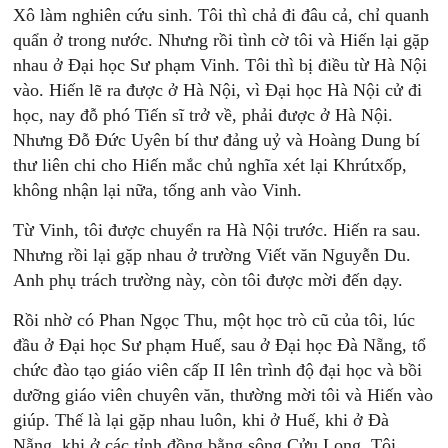
Xô làm nghiên cứu sinh. Tôi thì chả đi đâu cả, chỉ quanh
quẩn ở trong nước. Nhưng rồi tình cờ tôi và Hiến lại gặp
nhau ở Đại học Sư phạm Vinh. Tôi thì bị điều từ Hà Nội
vào. Hiến lẽ ra được ở Hà Nội, vì Đại học Hà Nội cử đi
học, nay đỗ phó Tiến sĩ trở về, phải được ở Hà Nội.
Nhưng Đỗ Đức Uyên bí thư đảng uỷ và Hoàng Dung bí
thư liên chi cho Hiến mắc chủ nghĩa xét lại Khrútxốp,
không nhận lại nữa, tống anh vào Vinh.
Từ Vinh, tôi được chuyển ra Hà Nội trước. Hiến ra sau.
Nhưng rồi lại gặp nhau ở trường Viết văn Nguyễn Du.
Anh phụ trách trường này, còn tôi được mời đến dạy.
Rồi nhờ có Phan Ngọc Thu, một học trò cũ của tôi, lúc
đầu ở Đại học Sư phạm Huế, sau ở Đại học Đà Nẵng, tổ
chức đào tạo giáo viên cấp II lên trình độ đại học và bồi
dưỡng giáo viên chuyên văn, thường mời tôi và Hiến vào
giúp. Thế là lại gặp nhau luôn, khi ở Huế, khi ở Đà
Nẵng, khi ở các tỉnh đồng bằng sông Cửu Long. Tôi