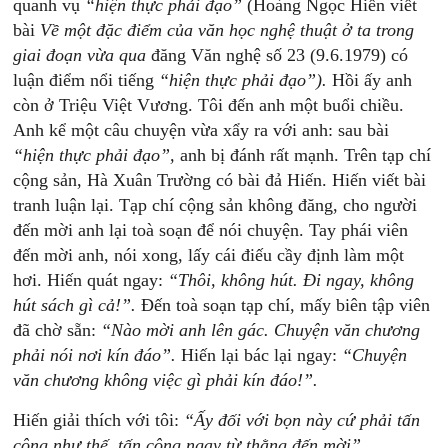
quanh vụ
“hiện
thực
phải
đạo”
(Hoàng Ngọc Hiến viết
bài
Về
một
đặc
điểm
của
văn
học
nghệ
thuật
ở
ta
trong
giai
đoạn
vừa
qua
đăng Văn nghệ số 23 (9.6.1979) có
luận điểm nổi tiếng
“hiện
thực
phải
đạo”).
Hồi ấy anh
còn ở Triệu Việt Vương. Tôi đến anh một buổi chiều.
Anh kể một câu chuyện vừa xẩy ra với anh: sau bài
“hiện
thực
phải
đạo”,
anh bị đánh rất mạnh. Trên tạp chí
cộng sản, Hà Xuân Trường có bài đả Hiến. Hiến viết bài
tranh luận lại. Tạp chí cộng sản không đăng, cho người
đến mời anh lại toà soạn để nói chuyện. Tay phái viên
đến mời anh, nói xong, lấy cái điếu cầy định làm một
hơi. Hiến quát ngay:
“Thôi,
không
hút.
Đi
ngay,
không
hút
sách
gì
cả!”.
Đến toà soạn tạp chí, mấy biên tập viên
đã chờ sẵn:
“Nào
mời
anh
lên
gác.
Chuyện
văn
chương
phải
nói
nơi
kín
đáo”.
Hiến lại bác lại ngay:
“Chuyện
văn
chương
không
việc
gì
phải
kín
đáo!”.
Hiến giải thích với tôi:
“Ấy
đ
ối
v
ới
bọn
này
c
ứ
phải
t
ấn
c
ông
như
t
hế,
tấn
công
ngay
từ
thằng
đến
mời”.