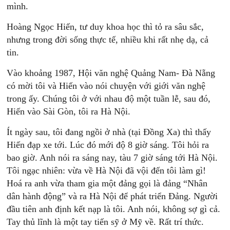
mình.
Hoàng Ngọc Hiến, tư duy khoa học thì tỏ ra sâu sắc,
nhưng trong đời sống thực tế, nhiều khi rất nhẹ dạ, cả
tin.
Vào khoảng 1987, Hội văn nghệ Quảng Nam- Đà Nẵng
có mời tôi và Hiến vào nói chuyện với giới văn nghệ
trong ấy. Chúng tôi ở với nhau độ một tuần lễ, sau đó,
Hiến vào Sài Gòn, tôi ra Hà Nội.
Ít ngày sau, tôi đang ngồi ở nhà (tại Đồng Xa) thì thấy
Hiến đạp xe tới. Lúc đó mới độ 8 giờ sáng. Tôi hỏi ra
bao giờ. Anh nói ra sáng nay, tàu 7 giờ sáng tới Hà Nội.
Tôi ngạc nhiên: vừa về Hà Nội đã vội đến tôi làm gì!
Hoá ra anh vừa tham gia một đảng gọi là đảng “Nhân
dân hành động” và ra Hà Nội để phát triển Đảng. Người
đầu tiên anh định kết nạp là tôi. Anh nói, không sợ gì cả.
Tay thủ lĩnh là một tay tiến sỹ ở Mỹ về. Rất trí thức.