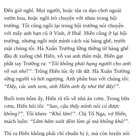
Đến giờ nghỉ. Mọi người, hoặc tản ra dạo chơi ngoài
vườn hoa, hoặc ngồi trò chuyện với nhau trong hội
trường. Tôi cũng ngồi lại trong hội trường nói chuyện
với mấy anh bạn cũ ở Vinh, ở Huế. Hiến cũng ở lại hội
trường, nhưng ngồi một mình cách vài hàng ghế, trước
mặt chúng tôi. Hà Xuân Trường lững thững từ hàng ghế
đầu đi xuống chỗ Hiến, vỗ vai anh thân mật. Hiến gạt
phắt tay Trường ra:
“Tôi
không
phải
hạng
người
cho
anh
vỗ
vai
nhé!”.
Trông Hiến lúc ấy rất dữ. Hà Xuân Trường
sững người và hơi ngượng. Anh phân bua với chúng tôi:
“Đấy,
các
anh
xem,
anh
Hiến
anh
ấ
y
như
thế
đấy!”.
Buổi trưa hôm ấy, Hiến rủ tôi về nhà ăn cơm. Trong bữa
cơm, Hiến hỏi tôi:
“Sao,
cậu
thấy
mình
nói
có
được
không?”.
Tôi khen:
“Khá
lắm!”.
Chị Tố Nga, vợ Hiến,
mách luôn:
“Lẩm
bẩ
m
suốt
đêm
làm
gì
mà
không
khá!”.
Thì ra Hiến không phải chỉ chuẩn bị ý, mà còn luyện nói