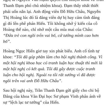
Thanh Đạm phó chủ nhiệm khoa). Đạm thấy nhất thiết
phải uốn nắn lại. Anh động viên Đỗ Hữu Châu, Nguyễn
Thị Hoàng lúc đó là đảng viên dự bị hay cảm tình đảng
gì đó lên phê phán Hiến. Tôi không nhớ ý kiến của cô
Hoàng thế nào, chỉ nhớ một câu mỉa mai của Châu:
“Đứa
trẻ
con
ngồi
trên
vai
bố,
cứ
tưởng
mình
cao
hơn
bố”.
Hoàng Ngọc Hiến giơ tay xin phát biểu. Anh cố tình tự
khoe:
“
Tôi
đã
góp
phần
làm
cho
hội
nghị
thành
công.
Vì
một
hội
nghị
khoa
học
có
tranh
luận
học
thuật
thì
mới
là
một
hội
nghị
có
kết
quả.
Tôi
đã
gây
được
cuộc
tranh
luận
cho
hội
nghị.
Ngoài
ra
tôi
rất
sướng
vì
đã
được
ngồi
trên
vai
anh
Đỗ
Hữu
Châu”.
Sau hội nghị này, Trần Thanh Đạm gửi giấy cho chi bộ
Đảng của khoa Văn Đại học Sư phạm Vinh phản ánh về
sự “lệch lạc tư tưởng” của Hiến.