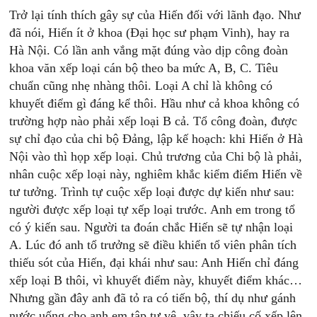
Trở lại tính thích gây sự của Hiến đối với lãnh đạo. Như
đã nói, Hiến ít ở khoa (Đại học sư phạm Vinh), hay ra
Hà Nội. Có lần anh vắng mặt đúng vào dịp công đoàn
khoa văn xếp loại cán bộ theo ba mức A, B, C. Tiêu
chuẩn cũng nhẹ nhàng thôi. Loại A chỉ là không có
khuyết điểm gì đáng kể thôi. Hầu như cả khoa không có
trường hợp nào phải xếp loại B cả. Tổ công đoàn, được
sự chỉ đạo của chi bộ Đảng, lập kế hoạch: khi Hiến ở Hà
Nội vào thì họp xếp loại. Chủ trương của Chi bộ là phải,
nhân cuộc xếp loại này, nghiêm khắc kiểm điểm Hiến về
tư tưởng. Trình tự cuộc xếp loại được dự kiến như sau:
người được xếp loại tự xếp loại trước. Anh em trong tổ
có ý kiến sau. Người ta đoán chắc Hiến sẽ tự nhận loại
A. Lúc đó anh tổ trưởng sẽ điều khiển tổ viên phân tích
thiếu sót của Hiến, đại khái như sau: Anh Hiến chỉ đáng
xếp loại B thôi, vì khuyết điểm này, khuyết điểm khác…
Nhưng gần đây anh đã tỏ ra có tiến bộ, thí dụ như gánh
nước uống cho anh em tập tự vệ, vậy ta chiếu cố xếp lên