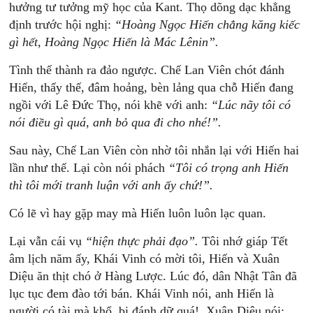
hưởng tư tưởng mỹ học của Kant. Thọ dõng dạc khẳng
định trước hội nghị:
“Hoàng
Ngọc
Hiến
chẳng
kăng
kiếc
gì
hết,
Hoàng
N
gọc
Hiến
là
Mác
Lênin”.
Tình thế thành ra đảo ngược. Chế Lan Viên chót đánh
Hiến, thấy thế, đâm hoảng, bèn lảng qua chỗ Hiến đang
ngồi với Lê Đức Thọ, nói khẽ với anh:
“Lúc
nãy
t
ôi
có
nói
điều
gì
quá,
anh
bỏ
q
ua
đi
cho
nhé!”.
Sau này, Chế Lan Viên còn nhờ tôi nhắn lại với Hiến hai
lần như thế. Lại còn nói phách
“Tôi
có
trọng
anh
Hiến
thì
tôi
mới
tranh
luận
với
anh
ấy
chứ!”.
Có lẽ vì hay gặp may mà Hiến luôn luôn lạc quan.
Lại vẫn cái vụ
“
hiện
t
hực
phải
đạo”.
Tôi nhớ giáp Tết
âm lịch năm ấy, Khái Vinh có mời tôi, Hiến và Xuân
Diệu ăn thịt chó ở Hàng Lược. Lúc đó, dân Nhật Tân đã
lục tục đem đào tới bán. Khái Vinh nói, anh Hiến là
người có tài mà khổ, bị đánh dữ quá!. Xuân Diệu nói: