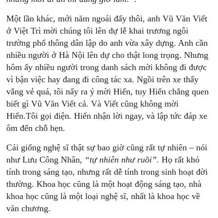
Một lần khác, mới năm ngoái đấy thôi, anh Vũ Văn Viết
ở Việt Trì mời chúng tôi lên dự lễ khai trương ngôi
trường phổ thông dân lập do anh vừa xây dựng. Anh cần
nhiều người ở Hà Nội lên dự cho thật long trọng. Nhưng
hôm ấy nhiều người trong danh sách mời không đi được
vì bận việc hay đang đi công tác xa. Ngồi trên xe thấy
vắng vẻ quá, tôi nẩy ra ý mời Hiến, tuy Hiến chẳng quen
biết gì Vũ Văn Viết cả. Và Viết cũng không mời
Hiến.Tôi gọi điện. Hiến nhận lời ngay, và lập tức đáp xe
ôm đến chỗ hẹn.
Cái giống nghệ sĩ thật sự bao giờ cũng rất tự nhiên – nói
như Lưu Công Nhân,
“t
ự
nhiên
n
hư
ruồi”.
Họ rất khó
tính trong sáng tạo, nhưng rất dễ tính trong sinh hoạt đời
thường. Khoa học cũng là một hoạt động sáng tạo, nhà
khoa học cũng là một loại nghệ sĩ, nhất là khoa học về
văn chương.