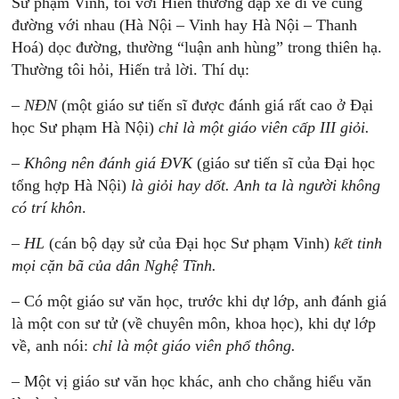
Sư phạm Vinh, tôi với Hiến thường đạp xe đi về cùng
đường với nhau (Hà Nội – Vinh hay Hà Nội – Thanh
Hoá) dọc đường, thường “luận anh hùng” trong thiên hạ.
Thường tôi hỏi, Hiến trả lời. Thí dụ:
–
NĐN
(một giáo sư tiến sĩ được đánh giá rất cao ở Đại
học Sư phạm Hà Nội)
chỉ
là
một
giáo
viên
cấp
III
giỏi.
–
Không
nên
đánh
giá
ĐVK
(giáo sư tiến sĩ của Đại học
tổng hợp Hà Nội)
là
giỏi
hay
dốt.
Anh
ta
là
người
không
có
trí
khôn
.
–
HL
(cán bộ dạy sử của Đại học Sư phạm Vinh)
kết
tinh
mọi
cặn
bã
của
dân
Nghệ
Tĩnh.
– Có một giáo sư văn học, trước khi dự lớp, anh đánh giá
là một con sư tử (về chuyên môn, khoa học), khi dự lớp
về, anh nói:
chỉ
là
một
giáo
viên
phổ
thông.
– Một vị giáo sư văn học khác, anh cho chẳng hiểu văn