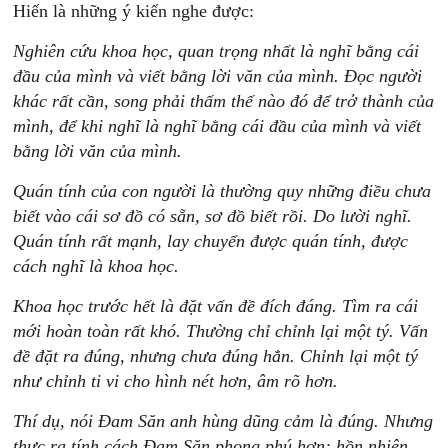
Hiến là những ý kiến nghe được:
Nghiên
c
ứu
khoa
h
ọc,
q
uan
t
rọng
n
hất
là
nghĩ
b
ằng
cái
đầu
của
mình
và
viết
bằng
lời
văn
của
mình.
Đọc
người
khác
rất
cần,
song
phải
thấm
thế
nào
đó
để
trở
thành
của
mình,
để
khi
nghĩ
là
nghĩ
bằng
cái
đầu
của
mình
và
viết
bằng
lời
văn
của
mình.
Quán
tính
của
con
người
là
thường
quy
những
điều
chưa
biết
vào
cái
sơ
đồ
có
sẵn,
sơ
đồ
biết
rồi.
Do
lười
nghĩ.
Quán
tính
rất
mạnh,
lay
chuyển
được
quán
tính,
được
cách
nghĩ
là
khoa
học.
Khoa
h
ọc
trước
hế
t
là
đặt
vấn
đề
đích
đáng.
T
ìm
ra
cái
mới
hoàn
toàn
rất
khó.
Thường
chỉ
chỉnh
lại
một
tý.
Vấn
đề
đặt
ra
đúng,
nhưng
chưa
đúng
hẳn.
Chỉnh
lại
một
tý
như
chỉnh
ti
vi
cho
hình
nét
hơn,
âm
rõ
hơn.
Thí
d
ụ,
nói
Đam
S
ăn
a
nh
hùng
dũng
cảm
là
đúng.
Nhưng
thực
r
a
tính
cách
Đam
Săn
phong
phú
hơn:
hồn
nhiên,