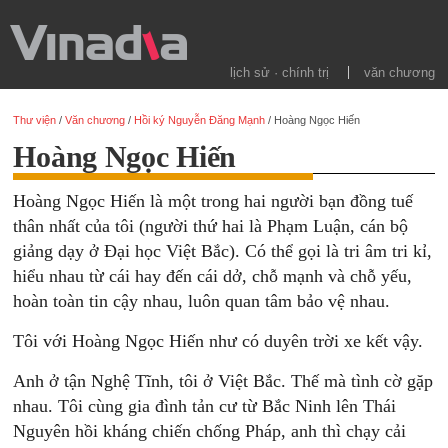
lịch sử · chính trị
văn chương
Thư viện
/
Văn chương
/
Hồi ký Nguyễn Đăng Mạnh
/
Hoàng Ngọc Hiến
Hoàng Ngọc Hiến
Hoàng Ngọc Hiến là một trong hai người bạn đồng tuế
thân nhất của tôi (người thứ hai là Phạm Luận, cán bộ
giảng dạy ở Đại học Việt Bắc). Có thể gọi là tri âm tri kỉ,
hiểu nhau từ cái hay đến cái dở, chỗ mạnh và chỗ yếu,
hoàn toàn tin cậy nhau, luôn quan tâm bảo vệ nhau.
Tôi với Hoàng Ngọc Hiến như có duyên trời xe kết vậy.
Anh ở tận Nghệ Tĩnh, tôi ở Việt Bắc. Thế mà tình cờ gặp
nhau. Tôi cùng gia đình tản cư từ Bắc Ninh lên Thái
Nguyên hồi kháng chiến chống Pháp, anh thì chạy cải