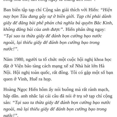
Ban biên tập tạp chí Cộng sản giải thích với Hiến:
“Hiện
nay
b
ọn
Tàu
đang
gây
sự
ở
biên
giới.
Tạp
chí
phải
dành
giấy
để
đăng
bài
phê
phán
chủ
nghĩa
bá
quyền
Bắc
Kinh,
không
đăng
bài
của
anh
được”
. Hiến phản ứng ngay:
“Tại
sao
ta
thừa
giấy
để
đánh
bọn
cường
bạo
nước
ngoài,
lại
thiếu
giấy
để
đánh
bọn
cường
bạo
trong
nước!”.
Năm 1980, người ta tổ chức một cuộc hội nghị khoa học
đặt ở Viện bảo tàng cách mạng xế xế Nhà hát lớn Hà
Nội. Hội nghị toàn quốc, rất đông. Tôi có gặp một số bạn
quen ở Vinh, Huế ra họp.
Hoàng Ngọc Hiến hôm ấy nói buông mà rất rành mạch,
hấp dẫn. anh nhắc lại cái câu đã nói ở trụ sở tạp chí cộng
sản:
“Tại
sao
ta
thừa
giấy
để
đánh
bọn
cường
bạo
nước
ngoài,
mà
lại
thiếu
giấy
để
đánh
bọn
cường
bạo
trong
nước!”.