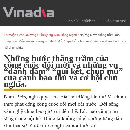
lịch sử · chính trị
văn chương
Thư viện
/
Văn chương
/
Hồi ký Nguyễn Đăng Mạnh
/
Những bước thăng trầm của
công cuộc đổi mới và những vụ “đánh đấm” “qui kết, chụp mũ” của cánh bảo thủ và cơ
hội chủ nghĩa.
Những bước thăng trầm của
công cuộc đổi mới và những vụ
“đánh đấm” “qui kết, chụp mũ”
của cánh bảo thủ và cơ hội chủ
nghĩa.
Năm 1986, nghị quyết của Đại hội Đảng lần thứ VI chính
thức phát động công cuộc đổi mới đất nước. Đời sống
văn nghệ chưa bao giờ vui đến thế. Lúc nào cũng như
sống trong hội hè. Đúng là không có gì sướng bằng dân
chủ thật sự, được tự do nghĩ và nói thực sự.