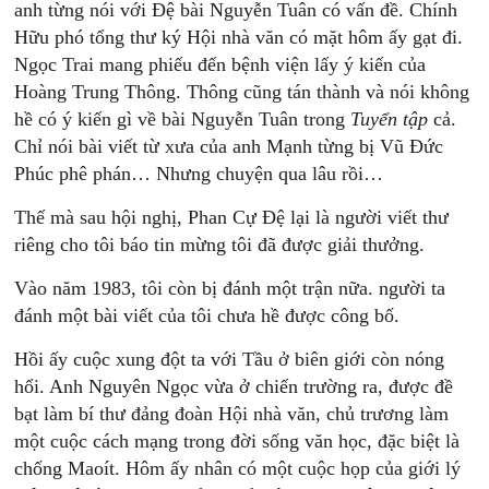
anh từng nói với Đệ bài Nguyễn Tuân có vấn đề. Chính
Hữu phó tổng thư ký Hội nhà văn có mặt hôm ấy gạt đi.
Ngọc Trai mang phiếu đến bệnh viện lấy ý kiến của
Hoàng Trung Thông. Thông cũng tán thành và nói không
hề có ý kiến gì về bài Nguyễn Tuân trong
Tuyển
tập
cả.
Chỉ nói bài viết từ xưa của anh Mạnh từng bị Vũ Đức
Phúc phê phán… Nhưng chuyện qua lâu rồi…
Thế mà sau hội nghị, Phan Cự Đệ lại là người viết thư
riêng cho tôi báo tin mừng tôi đã được giải thưởng.
Vào năm 1983, tôi còn bị đánh một trận nữa. người ta
đánh một bài viết của tôi chưa hề được công bố.
Hồi ấy cuộc xung đột ta với Tầu ở biên giới còn nóng
hổi. Anh Nguyên Ngọc vừa ở chiến trường ra, được đề
bạt làm bí thư đảng đoàn Hội nhà văn, chủ trương làm
một cuộc cách mạng trong đời sống văn học, đặc biệt là
chống Maoít. Hôm ấy nhân có một cuộc họp của giới lý