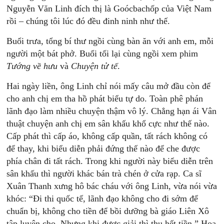
Nguyễn Văn Linh đích thị là Goócbachốp của Việt Nam
rồi – chúng tôi lúc đó đều đinh ninh như thế.
Buổi trưa, tổng bí thư ngồi cùng bàn ăn với anh em, mỗi
người một bát phở. Buổi tối lại cùng ngồi xem phim
Tướng
về
hưu
và
Chuyện
tử
tế
.
Hai ngày liền, ông Linh chỉ nói mấy câu mở đầu còn để
cho anh chị em tha hồ phát biểu tự do. Toàn phê phán
lãnh đạo làm nhiều chuyện thậm vô lý. Chẳng hạn ái Vân
thuật chuyện anh chị em sân khấu khổ cực như thế nào.
Cấp phát thì cấp áo, không cấp quần, tất rách không có
để thay, khi biểu diễn phải đứng thế nào để che được
phía chân đi tất rách. Trong khi người này biểu diễn trên
sân khấu thì người khác bán trà chén ở cửa rạp. Ca sĩ
Xuân Thanh xưng hô bác cháu với ông Linh, vừa nói vừa
khóc: “Đi thi quốc tế, lãnh đạo không cho đi sớm để
chuẩn bị, không cho tiền để bồi dưỡng bà giáo Liên Xô
tập luyện cho. Nhưng khi được giải thì thu hết tiền.” Hoạ