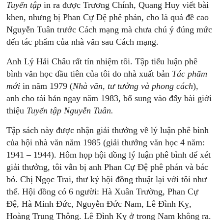
Tuyển
tập
in ra được Trương Chính, Quang Huy viết bài
khen, nhưng bị Phan Cự Đệ phê phán, cho là quá đề cao
Nguyễn Tuân trước Cách mạng mà chưa chú ý đúng mức
đến tác phẩm của nhà văn sau Cách mạng.
Anh Lý Hải Châu rất tín nhiệm tôi. Tập tiểu luận phê
bình văn học đầu tiên của tôi do nhà xuất bản
Tác
phẩm
mới
in năm 1979 (
Nhà
văn,
tư
tưởng
và
phong
cách
),
anh cho tái bản ngay năm 1983, bổ sung vào đấy bài giới
thiệu
Tuyển
tập
Nguyễn
Tuân.
Tập sách này được nhận giải thưởng về lý luận phê bình
của hội nhà văn năm 1985 (giải thưởng văn học 4 năm:
1941 – 1944). Hôm họp hội đồng lý luận phê bình để xét
giải thưởng, tôi vẫn bị anh Phan Cự Đệ phê phán và bác
bỏ. Chị Ngọc Trai, thư ký hội đồng thuật lại với tôi như
thế. Hội đồng có 6 người: Hà Xuân Trường, Phan Cự
Đệ, Hà Minh Đức, Nguyễn Đức Nam, Lê Đình Kỵ,
Hoàng Trung Thông. Lê Đình Kỵ ở trong Nam không ra.