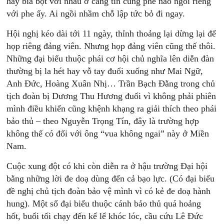
hay bia bọt với nhau ở căng tin cũng phe nào ngồi riêng
với phe ấy. Ai ngồi nhầm chỗ lập tức bỏ đi ngay.
Hội nghị kéo dài tới 11 ngày, thỉnh thoảng lại dừng lại để
họp riêng đảng viên. Nhưng họp đảng viên cũng thế thôi.
Những đại biểu thuộc phái cơ hội chủ nghĩa lên diễn đàn
thường bị la hét hay vỗ tay đuổi xuống như Mai Ngữ,
Anh Đức, Hoàng Xuân Nhị… Trần Bạch Đằng trong chủ
tịch đoàn bị Dương Thu Hương đuổi vì không phải phiên
mình điều khiển cũng khệnh khạng ra giải thích theo phái
bảo thủ – theo Nguyễn Trọng Tín, đây là trường hợp
không thể có đối với ông “vua không ngai” này ở Miền
Nam.
Cuộc xung đột có khi còn diễn ra ở hậu trường Đại hội
bằng những lời đe doạ dùng đến cả bạo lực. (Có đại biểu
đề nghị chủ tịch đoàn bảo vệ mình vì có kẻ đe doạ hành
hung). Một số đại biểu thuộc cánh bảo thủ quá hoảng
hốt, buổi tối chạy đến kể lể khóc lóc, cầu cứu Lê Đức