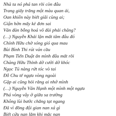
Nhà ta nó phá tan rồi còn đâu
Trang giấy trắng một màu quan ải,
Oan khiên này biết giãi cùng ai;
Giận hờn mấy kẻ đơn sai
Văn đàn bỗng hoá võ đài phải chăng?
(…) Nguyễn Khải lặn mất tăm đâu đó
Chính Hữu chờ sóng gió qua mau
Bùi Bình Thi rút ván cầu
Phạm Tiến Duật ẩn mình đâu mất rồi
Chàng Hữu Thỉnh dở cười dở khóc
Ngọc Tú nàng rứt tóc vò tai
Đỗ Chu tế ngựa vòng ngoài
Gặp ai cũng hỏi rằng ai nhớ mình
(…) Nguyễn Văn Hạnh một mình một ngựa
Phá vòng vây ở giữa sa trường
Không lùi bước chẳng tạt ngang
Đã vì đồng đội gian nan xá gì
Biết cứu nạn lắm khi mắc nạn