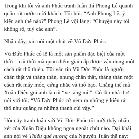
Trong khi tôi và anh Phúc tranh luận thì Phong Lê quanh
quẩn rót nước mời khách. Tôi hỏi: “Anh Phong Lê, ý
kiến anh thế nào?” Phong Lê vội lảng: “Chuyện này tôi
không rõ, tuỳ các anh”.
Nhân đây, xin nói một chút về Vũ Đức Phúc.
Vũ Đức Phúc có lẽ là một sản phẩm đặc biệt của một
thời – cái thời mà quan điểm giai cấp được vận dụng một
cách rất thô thiển. Tôi vẫn tin Vũ Đức Phúc là người
chân thật và thẳng thắn, nhưng chân thật, thẳng thắn một
cách rất máy móc, cứng nhắc và thô bạo. Chẳng thế mà
Xuân Diệu gọi anh là cái “xe tăng mù”. Có lần nhà thơ
nói với tôi: “Vũ Đức Phúc cứ ném ra những ý kiến rất
thô như quăng ra những thanh củi vậy.”
Hôm ấy tranh luận với Vũ Đức Phúc tôi mới thấy nhận
xét của Xuân Diệu không ngoa ngoắt chút nào. Đại khái
anh nói về
Thiếu
quê
hương
của Nguyễn Tuân thế này: