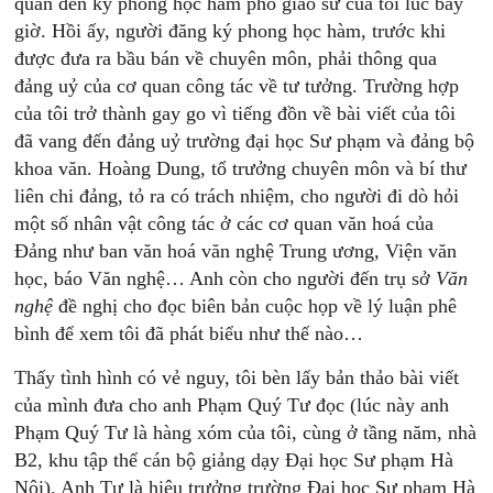
quan đến kỳ phong học hàm phó giáo sư của tôi lúc bấy
giờ. Hồi ấy, người đăng ký phong học hàm, trước khi
được đưa ra bầu bán về chuyên môn, phải thông qua
đảng uỷ của cơ quan công tác về tư tưởng. Trường hợp
của tôi trở thành gay go vì tiếng đồn về bài viết của tôi
đã vang đến đảng uỷ trường đại học Sư phạm và đảng bộ
khoa văn. Hoàng Dung, tổ trưởng chuyên môn và bí thư
liên chi đảng, tỏ ra có trách nhiệm, cho người đi dò hỏi
một số nhân vật công tác ở các cơ quan văn hoá của
Đảng như ban văn hoá văn nghệ Trung ương, Viện văn
học, báo Văn nghệ… Anh còn cho người đến trụ sở
Văn
nghệ
đề nghị cho đọc biên bản cuộc họp về lý luận phê
bình để xem tôi đã phát biểu như thế nào…
Thấy tình hình có vẻ nguy, tôi bèn lấy bản thảo bài viết
của mình đưa cho anh Phạm Quý Tư đọc (lúc này anh
Phạm Quý Tư là hàng xóm của tôi, cùng ở tầng năm, nhà
B2, khu tập thể cán bộ giảng dạy Đại học Sư phạm Hà
Nội). Anh Tư là hiệu trưởng trường Đại học Sư phạm Hà