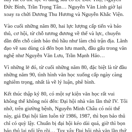
Đức Bình, Trần Trọng Tân… Nguyễn Văn Linh giờ lại
xoay ra chửi Dương Thu Hương và Nguyễn Khắc Viện.
Vào cuối những năm 80, hai lực lượng cấp tiến và bảo
thủ, cơ hội, từ chỗ tương đương về thế và lực, chuyển
dần đến chỗ cánh bảo thủ hầu như làm chủ trận địa. Lãnh
đạo về sau dùng cả đến bọn lưu manh, đầu gấu trong văn
nghệ như Nguyễn Văn Lưu, Trần Mạnh Hảo…
Vì những lẽ đó, từ cuối những năm 80, đặc biệt là từ đầu
những năm 90, tình hình văn học xuống cấp ngày càng
nghiêm trọng, nhất là về lý luận, phê bình.
Kết thúc thập kỷ 80, có một sự kiện văn học rất vui
không thể không nói đến: Đại hội nhà văn lần thứ IV. Tôi
nhớ, trên giường bệnh, Nguyễn Minh Châu có nói thế
này, giá Đại hội làm luôn từ 1986, 1987, thì bọn bảo thủ
chỉ có quỳ lậy. Chuẩn bị đại hội kéo dài quá, giờ thì bọn
bảo thủ lại nổi lên rồi… Tuy vậy Đại hội nhà văn lần thứ