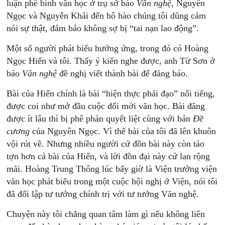
luận phê bình văn học ở trụ sở báo
Văn
nghệ
, Nguyên
Ngọc và Nguyễn Khải đến hô hào chúng tôi dũng cảm
nói sự thật, đảm bảo không sợ bị “tai nạn lao động”.
Một số người phát biểu hưởng ứng, trong đó có Hoàng
Ngọc Hiến và tôi. Thấy ý kiến nghe được, anh Từ Sơn ở
báo
Văn
nghệ
đề nghị viết thành bài để đăng báo.
Bài của Hiến chính là bài “hiện thực phải đạo” nổi tiếng,
được coi như mở đầu cuộc đổi mới văn học. Bài đăng
được ít lâu thì bị phê phán quyết liệt cùng với bản
Đề
cương
của Nguyên Ngọc. Vì thế bài của tôi đã lên khuôn
vội rút về. Nhưng nhiều người cứ đồn bài này còn táo
tợn hơn cả bài của Hiến, và lời đồn đại này cứ lan rộng
mãi. Hoàng Trung Thông lúc bấy giờ là Viện trưởng viện
văn học phát biểu trong một cuộc hội nghị ở Viện, nói tôi
đã đối lập tư tưởng chính trị với tư tưởng Văn nghệ.
Chuyện này tôi chẳng quan tâm làm gì nếu không liên