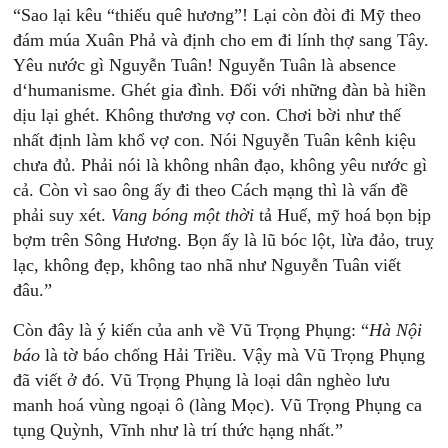
“Sao lại kêu “thiếu quê hương”! Lại còn đòi đi Mỹ theo
đám múa Xuân Phả và định cho em đi lính thợ sang Tây.
Yêu nước gì Nguyễn Tuân! Nguyễn Tuân là absence
d‘humanisme. Ghét gia đình. Đối với những đàn bà hiền
dịu lại ghét. Không thương vợ con. Chơi bời như thế
nhất định làm khổ vợ con. Nói Nguyễn Tuân kênh kiệu
chưa đủ. Phải nói là không nhân đạo, không yêu nước gì
cả. Còn vì sao ông ấy đi theo Cách mạng thì là vấn đề
phải suy xét.
Vang
bóng
một
thời
tả Huế, mỹ hoá bọn bịp
bợm trên Sông Hương. Bọn ấy là lũ bóc lột, lừa đảo, truỵ
lạc, không đẹp, không tao nhã như Nguyễn Tuân viết
đâu.”
Còn đây là ý kiến của anh về Vũ Trọng Phụng: “
Hà
Nội
báo
là tờ báo chống Hải Triều. Vậy mà Vũ Trọng Phụng
đã viết ở đó. Vũ Trọng Phụng là loại dân nghèo lưu
manh hoá vùng ngoại ô (làng Mọc). Vũ Trọng Phụng ca
tụng Quỳnh, Vĩnh như là trí thức hạng nhất.”