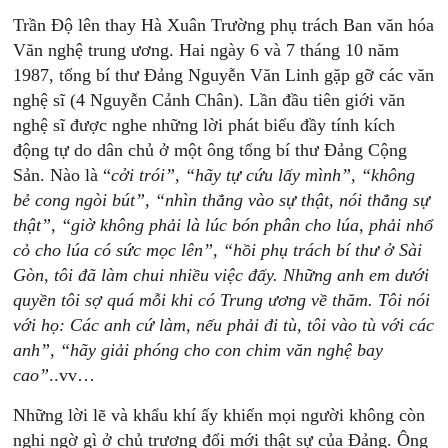
Trần Độ lên thay Hà Xuân Trường phụ trách Ban văn hóa
Văn nghệ trung ương. Hai ngày 6 và 7 tháng 10 năm
1987, tổng bí thư Đảng Nguyễn Văn Linh gặp gỡ các văn
nghệ sĩ (4 Nguyễn Cảnh Chân). Lần đầu tiên giới văn
nghệ sĩ được nghe những lời phát biểu đầy tính kích
động tự do dân chủ ở một ông tổng bí thư Đảng Cộng
Sản. Nào là “
cởi
trói”,
“hãy
tự
cứu
lấy
mình”,
“không
bẻ
cong
ngòi
bút”,
“nhìn
thẳng
vào
sự
thật,
nói
thẳng
sự
thật”,
“giờ
không
phải
là
lúc
bón
phân
cho
lúa,
phải
nhổ
cỏ
cho
lúa
có
sức
mọc
lên”,
“hồi
phụ
trách
bí
thư
ở
Sài
Gòn,
tôi
đã
làm
chui
nhiều
việc
đấy.
Những
anh
em
dưới
quyền
tôi
sợ
quá
mỗi
khi
có
Trung
ương
về
thăm.
Tôi
nói
với
họ:
Các
anh
c
ứ
làm,
n
ếu
phải
đi
tù,
tôi
vào
tù
với
các
anh”,
“hãy
giải
phóng
cho
con
chim
văn
nghệ
bay
cao”
..vv…
Những lời lẽ và khẩu khí ấy khiến mọi người không còn
nghi ngờ gì ở chủ trương đổi mới thật sự của Đảng. Ông