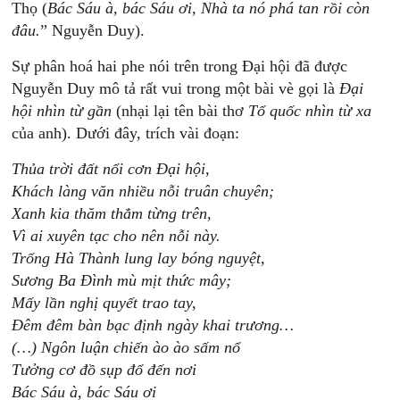
Thọ (
Bác
Sáu
à,
bác
Sáu
ơi,
Nhà
ta
nó
phá
tan
rồi
còn
đâu.
” Nguyễn Duy).
Sự phân hoá hai phe nói trên trong Đại hội đã được
Nguyễn Duy mô tả rất vui trong một bài vè gọi là
Đại
hội
nhìn
từ
gần
(nhại lại tên bài thơ
Tổ
quốc
nhìn
t
ừ
xa
của anh). Dưới đây, trích vài đoạn:
Thủa trời đất nổi cơn Đại hội,
Khách làng văn nhiều nỗi truân chuyên;
Xanh kia thăm thẳm từng trên,
Vì ai xuyên tạc cho nên nỗi này.
Trống Hà Thành lung lay bóng nguyệt,
Sương Ba Đình mù mịt thức mây;
Mấy lần nghị quyết trao tay,
Đêm đêm bàn bạc định ngày khai trương…
(…) Ngôn luận chiến ào ào sấm nổ
Tưởng cơ đồ sụp đổ đến nơi
Bác Sáu à, bác Sáu ơi