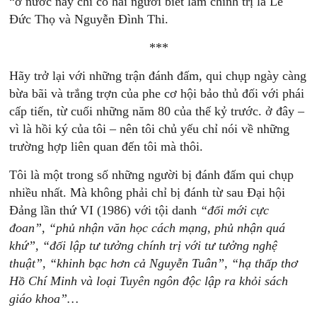
“ở nước này chỉ có hai người biết làm chính trị là Lê
Đức Thọ và Nguyễn Đình Thi.
***
Hãy trở lại với những trận đánh đấm, qui chụp ngày càng
bừa bãi và trắng trợn của phe cơ hội bảo thủ đối với phái
cấp tiến, từ cuối những năm 80 của thế kỷ trước. ở đây –
vì là hồi ký của tôi – nên tôi chủ yếu chỉ nói về những
trường hợp liên quan đến tôi mà thôi.
Tôi là một trong số những người bị đánh đấm qui chụp
nhiều nhất. Mà không phải chỉ bị đánh từ sau Đại hội
Đảng lần thứ VI (1986) với tội danh
“đổi
mới
cực
đoan”,
“phủ
nhận
văn
học
cách
mạng,
phủ
nhận
quá
khứ”,
“đối
lập
tư
tưởng
chính
trị
với
tư
tưởng
nghệ
thuật”,
“khinh
bạc
hơn
cả
Nguyễn
Tuân”,
“hạ
thấp
thơ
Hồ
Chí
Minh
và
loại
Tuyên
ngôn
độc
lập
ra
khỏi
sách
giáo
khoa”…