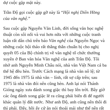
dự cuộc gặp mặt này.
Trần Độ gọi cuộc gặp gỡ này là “
Hội
nghị
Diên
H
ồng
của
văn
nghệ.
”
Sau cuộc gặp Nguyễn Văn Linh, đời sống văn học nghệ
thuật còn sôi nổi và vui hơn nữa với những cuộc tranh
luận rất dân chủ trên báo
Văn
nghệ
của Nguyên Ngọc và
những cuộc hội thảo rất thẳng thắn chuẩn bị cho nghị
quyết 05 của Bộ chính trị về văn nghệ tổ chức thường
xuyên ở Ban văn hóa Văn nghệ của anh Trần Độ. Tôi
nhớ anh Nguyễn Minh Châu nói, nhà văn Việt Nam cả ba
thế hệ đều hèn. Trước Cách mạng là nhà văn nô lệ; từ
1945 đến 1975 là nhà văn – lính, rất sợ cấp trên; sau
1975 là nhà văn đói nên cũng hèn. Anh lại nói Thánh
Gióng ngày xưa đánh xong giặc thì bay lên trời. Bây giờ
các ông đánh xong giặc lẽ ra cũng phải biến đi để người
khác quản lý đất nước. Như anh Độ, anh cũng nên thôi đi
thì phải. Đấy, hồi ấy cứ ăn nói thoải mái như thế nên rất