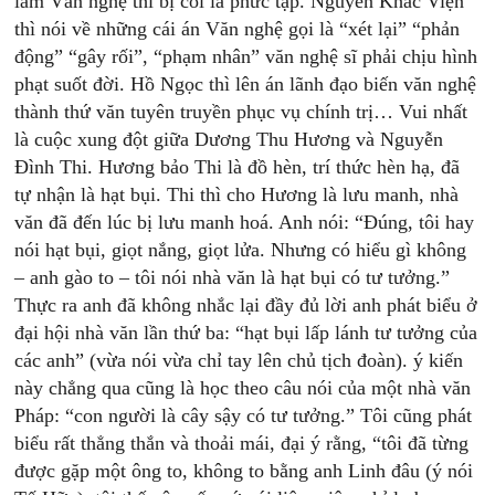
làm Văn nghệ thì bị coi là phức tạp. Nguyễn Khắc Viện
thì nói về những cái án Văn nghệ gọi là “xét lại” “phản
động” “gây rối”, “phạm nhân” văn nghệ sĩ phải chịu hình
phạt suốt đời. Hồ Ngọc thì lên án lãnh đạo biến văn nghệ
thành thứ văn tuyên truyền phục vụ chính trị… Vui nhất
là cuộc xung đột giữa Dương Thu Hương và Nguyễn
Đình Thi. Hương bảo Thi là đồ hèn, trí thức hèn hạ, đã
tự nhận là hạt bụi. Thi thì cho Hương là lưu manh, nhà
văn đã đến lúc bị lưu manh hoá. Anh nói: “Đúng, tôi hay
nói hạt bụi, giọt nắng, giọt lửa. Nhưng có hiểu gì không
– anh gào to – tôi nói nhà văn là hạt bụi có tư tưởng.”
Thực ra anh đã không nhắc lại đầy đủ lời anh phát biểu ở
đại hội nhà văn lần thứ ba: “hạt bụi lấp lánh tư tưởng của
các anh” (vừa nói vừa chỉ tay lên chủ tịch đoàn). ý kiến
này chẳng qua cũng là học theo câu nói của một nhà văn
Pháp: “con người là cây sậy có tư tưởng.” Tôi cũng phát
biểu rất thẳng thắn và thoải mái, đại ý rằng, “tôi đã từng
được gặp một ông to, không to bằng anh Linh đâu (ý nói