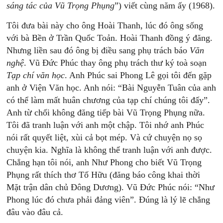
sáng
tác
của
Vũ
Trọng
Phụng
”) viết cùng năm ấy (1968).
Tôi đưa bài này cho ông Hoài Thanh, lúc đó ông sống
với bà Bền ở Trần Quốc Toản. Hoài Thanh đồng ý đăng.
Nhưng liền sau đó ông bị điều sang phụ trách báo
Văn
nghệ
. Vũ Đức Phúc thay ông phụ trách thư ký toà soạn
Tạp
chí
văn
học
. Anh Phúc sai Phong Lê gọi tôi đến gặp
anh ở Viện Văn học. Anh nói: “Bài Nguyễn Tuân của anh
có thể làm mất huân chương của tạp chí chúng tôi đấy”.
Anh từ chối không đăng tiếp bài Vũ Trọng Phụng nữa.
Tôi đã tranh luận với anh một chập. Tôi nhớ anh Phúc
nói rất quyết liệt, xùi cả bọt mép. Và cứ chuyện nọ sọ
chuyện kia. Nghĩa là không thể tranh luận với anh được.
Chẳng hạn tôi nói, anh Như Phong cho biết Vũ Trọng
Phụng rất thích thơ Tố Hữu (đăng báo công khai thời
Mặt trận dân chủ Đông Dương). Vũ Đức Phúc nói: “Như
Phong lúc đó chưa phải đảng viên”. Đúng là lý lẽ chẳng
đâu vào đâu cả.