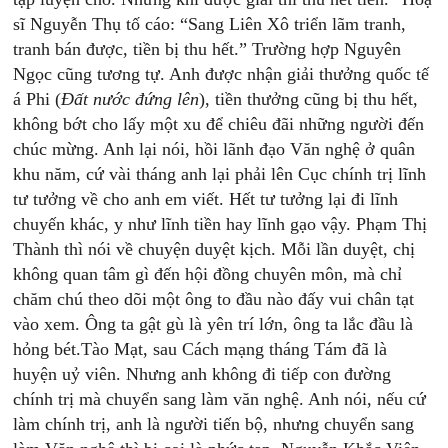
sĩ Nguyễn Thụ tố cáo: “Sang Liên Xô triển lãm tranh,
tranh bán được, tiền bị thu hết.” Trường hợp Nguyên
Ngọc cũng tương tự. Anh được nhận giải thưởng quốc tế
á Phi (
Đất
nước
đứng
lên
), tiền thưởng cũng bị thu hết,
không bớt cho lấy một xu để chiêu đãi những người đến
chúc mừng. Anh lại nói, hồi lãnh đạo Văn nghệ ở quân
khu năm, cứ vài tháng anh lại phải lên Cục chính trị lĩnh
tư tưởng về cho anh em viết. Hết tư tưởng lại đi lĩnh
chuyến khác, y như lĩnh tiền hay lĩnh gạo vậy. Phạm Thị
Thành thì nói về chuyện duyệt kịch. Mỗi lần duyệt, chị
không quan tâm gì đến hội đồng chuyên môn, mà chỉ
chăm chú theo dõi một ông to đầu nào đấy vui chân tạt
vào xem. Ông ta gật gù là yên trí lớn, ông ta lắc đầu là
hỏng bét.Tào Mạt, sau Cách mạng tháng Tám đã là
huyện uỷ viên. Nhưng anh không đi tiếp con đường
chính trị mà chuyển sang làm văn nghệ. Anh nói, nếu cứ
làm chính trị, anh là người tiến bộ, nhưng chuyển sang