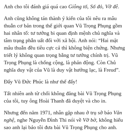
Anh cho tôi đánh giá quá cao
Giông
tố,
S
ố
đỏ,
V
ỡ
đ
ê
.
Anh cũng không tán thành ý kiến của tôi nêu ra mâu
thuẫn cơ bản trong thế giới quan Vũ Trọng Phụng gồm
hai nhân tố: tư tưởng bi quan định mệnh chủ nghĩa và
tâm trạng phẫn uất đối với xã hội. Anh nói: “Hai mặt
mâu thuẫn đều tiêu cực cả thì không biện chứng. Nhưng
triết lý không quan trọng bằng tư tưởng chính trị. Vũ
Trọng Phụng là chống cộng, là phản động. Còn Chủ
nghĩa duy vật của Vũ là duy vật hưởng lạc, là Freud”.
Đấy Vũ Đức Phúc là như thế đấy!
Tất nhiên anh từ chối không đăng bài Vũ Trọng Phụng
của tôi, tuy ông Hoài Thanh đã duyệt và cho in.
Nhưng đến năm 1971, nhân gặp nhau ở trụ sở báo
Văn
nghệ
, nghe Nguyễn Đình Thi nói về
Vỡ
bờ
, không hiểu
sao anh lại bảo tôi đưa bài Vũ Trọng Phụng cho anh.