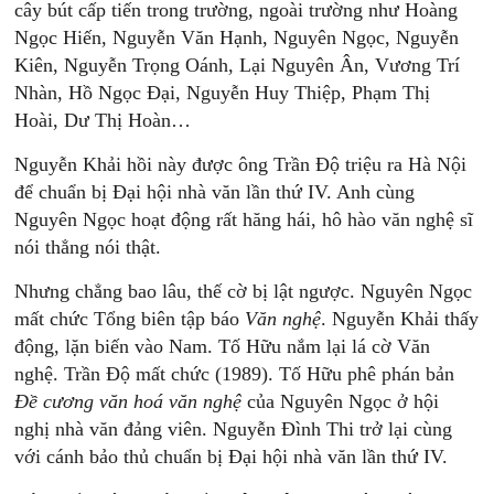
cây bút cấp tiến trong trường, ngoài trường như Hoàng
Ngọc Hiến, Nguyễn Văn Hạnh, Nguyên Ngọc, Nguyễn
Kiên, Nguyễn Trọng Oánh, Lại Nguyên Ân, Vương Trí
Nhàn, Hồ Ngọc Đại, Nguyễn Huy Thiệp, Phạm Thị
Hoài, Dư Thị Hoàn…
Nguyễn Khải hồi này được ông Trần Độ triệu ra Hà Nội
để chuẩn bị Đại hội nhà văn lần thứ IV. Anh cùng
Nguyên Ngọc hoạt động rất hăng hái, hô hào văn nghệ sĩ
nói thẳng nói thật.
Nhưng chẳng bao lâu, thế cờ bị lật ngược. Nguyên Ngọc
mất chức Tổng biên tập báo
Văn
nghệ
. Nguyễn Khải thấy
động, lặn biến vào Nam. Tố Hữu nắm lại lá cờ Văn
nghệ. Trần Độ mất chức (1989). Tố Hữu phê phán bản
Đề
cương
văn
hoá
văn
nghệ
của Nguyên Ngọc ở hội
nghị nhà văn đảng viên. Nguyễn Đình Thi trở lại cùng
với cánh bảo thủ chuẩn bị Đại hội nhà văn lần thứ IV.