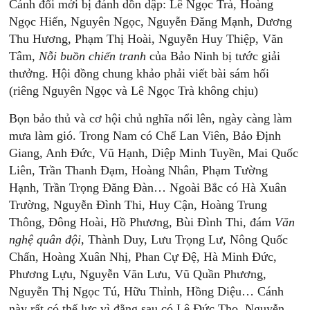
Cánh đổi mới bị đánh dồn dập: Lê Ngọc Trà, Hoàng
Ngọc Hiến, Nguyên Ngọc, Nguyễn Đăng Mạnh, Dương
Thu Hương, Phạm Thị Hoài, Nguyễn Huy Thiệp, Văn
Tâm,
Nỗi
buồn
chiến
tranh
của Bảo Ninh bị tước giải
thưởng. Hội đồng chung khảo phải viết bài sám hối
(riêng Nguyên Ngọc và Lê Ngọc Trà không chịu)
Bọn bảo thủ và cơ hội chủ nghĩa nổi lên, ngày càng làm
mưa làm gió. Trong Nam có Chế Lan Viên, Bảo Định
Giang, Anh Đức, Vũ Hạnh, Diệp Minh Tuyền, Mai Quốc
Liên, Trần Thanh Đạm, Hoàng Nhân, Phạm Tường
Hạnh, Trần Trọng Đăng Đàn… Ngoài Bắc có Hà Xuân
Trường, Nguyễn Đình Thi, Huy Cận, Hoàng Trung
Thông, Đông Hoài, Hồ Phương, Bùi Đình Thi, đám
Văn
nghệ
quân
đội
, Thành Duy, Lưu Trọng Lư, Nông Quốc
Chấn, Hoàng Xuân Nhị, Phan Cự Đệ, Hà Minh Đức,
Phương Lựu, Nguyễn Văn Lưu, Vũ Quần Phương,
Nguyễn Thị Ngọc Tú, Hữu Thỉnh, Hồng Diệu… Cánh
này rất có thế lực vì đằng sau có Lê Đức Thọ, Nguyễn