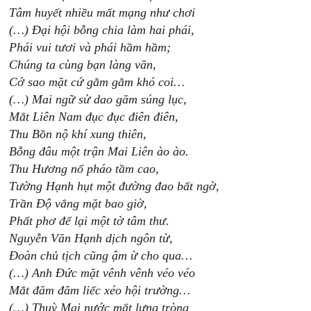
Tâm huyết nhiều mất mạng như chơi
(…) Đại hội bỗng chia làm hai phái,
Phái vui tươi và phái hầm hầm;
Chúng ta cùng bạn làng văn,
Cớ sao mặt cứ gằm gằm khó coi…
(…) Mai ngữ sử dao găm súng lục,
Mắt Liên Nam đục đục điên điên,
Thu Bồn nộ khí xung thiên,
Bỗng đâu một trận Mai Liên ào ào.
Thu Hương nổ pháo tầm cao,
Tường Hạnh hụt một đường đao bất ngờ,
Trần Độ vắng mặt bao giờ,
Phất phơ để lại một tờ tâm thư.
Nguyễn Văn Hạnh dịch ngôn từ,
Đoàn chủ tịch cũng ậm ừ cho qua…
(…) Anh Đức mặt vênh vênh véo véo
Mắt đăm đăm liếc xéo hội trường…
(…) Thuỳ Mai nước mắt lưng tròng