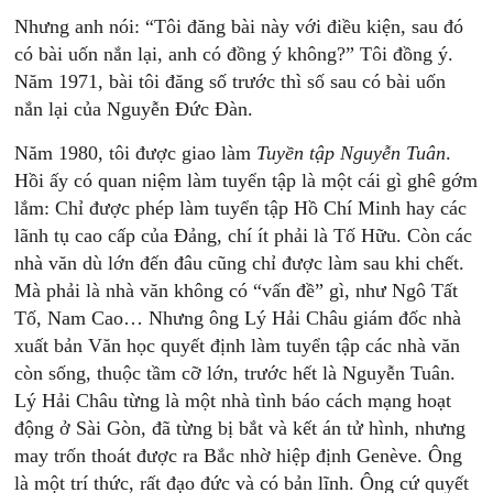
Nhưng anh nói: “Tôi đăng bài này với điều kiện, sau đó
có bài uốn nắn lại, anh có đồng ý không?” Tôi đồng ý.
Năm 1971, bài tôi đăng số trước thì số sau có bài uốn
nắn lại của Nguyễn Đức Đàn.
Năm 1980, tôi được giao làm
Tuyền
tập
N
guyễn
T
uân
.
Hồi ấy có quan niệm làm tuyển tập là một cái gì ghê gớm
lắm: Chỉ được phép làm tuyển tập Hồ Chí Minh hay các
lãnh tụ cao cấp của Đảng, chí ít phải là Tố Hữu. Còn các
nhà văn dù lớn đến đâu cũng chỉ được làm sau khi chết.
Mà phải là nhà văn không có “vấn đề” gì, như Ngô Tất
Tố, Nam Cao… Nhưng ông Lý Hải Châu giám đốc nhà
xuất bản Văn học quyết định làm tuyển tập các nhà văn
còn sống, thuộc tầm cỡ lớn, trước hết là Nguyễn Tuân.
Lý Hải Châu từng là một nhà tình báo cách mạng hoạt
động ở Sài Gòn, đã từng bị bắt và kết án tử hình, nhưng
may trốn thoát được ra Bắc nhờ hiệp định Genève. Ông
là một trí thức, rất đạo đức và có bản lĩnh. Ông cứ quyết