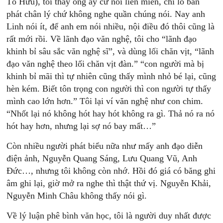
Tố Hữu), tôi thấy ông ấy cứ nói liên miên, chỉ lo ban
phát chân lý chứ không nghe quần chúng nói. Nay anh
Linh nói ít, để anh em nói nhiều, nội điều đó thôi cũng là
rất mới rồi. Về lãnh đạo văn nghệ, tôi cho “lãnh đạo
khinh bỉ sâu sắc văn nghệ sĩ”, và dùng lối chăn vịt, “lãnh
đạo văn nghệ theo lối chăn vịt đàn.” “con người mà bị
khinh bỉ mãi thì tự nhiên cũng thấy mình nhỏ bé lại, cũng
hèn kém. Biết tôn trọng con người thì con người tự thấy
mình cao lớn hơn.” Tôi lại ví văn nghệ như con chim.
“Nhốt lại nó không hót hay hót không ra gì. Thả nó ra nó
hót hay hơn, nhưng lại sợ nó bay mất…”
Còn nhiều người phát biểu nữa như mấy anh đạo diễn
điện ảnh, Nguyễn Quang Sáng, Lưu Quang Vũ, Anh
Đức…, nhưng tôi không còn nhớ. Hồi đó giá có băng ghi
âm ghi lại, giờ mở ra nghe thì thật thứ vị. Nguyễn Khải,
Nguyễn Minh Châu không thấy nói gì.
Về lý luận phê bình văn học, tôi là người duy nhất được