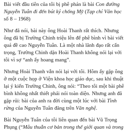
Bài viết đầu tiên của tôi bị phê phán là bài
Con
đ
ường
N
guyễn
T
uân
đ
i
đến
bút
ký
chống
Mỹ
(
Tạp
chí
Văn
học
số 8 – 1968)
Như đã nói, bài này ông Hoài Thanh rất thích. Nhưng
ông đã bị Trường Chinh triệu lên để phê bình vì bài viết
quá đề cao Nguyễn Tuân. Là một nhà lãnh đạo rất cẩn
trọng, Trường Chinh dặn Hoài Thanh không nói lại với
tôi vì sợ “anh ấy hoang mang”.
Nhưng Hoài Thanh vẫn nói lại với tôi. Hôm ấy gặp ông
ở một cuộc họp ở Viện khoa học giáo dục, sau khi thuật
lại ý kiến Trường Chinh, ông nói: “Theo tôi một bài phê
bình không nhất thiết phải nói toàn diện. Nhưng anh đã
gặp rủi: bài của anh ra đời cùng một lúc với bài
Tình
rừng
của Nguyễn Tuân đăng trên
Văn
nghệ
.
Bài Nguyễn Tuân của tôi liên quan đến bài Vũ Trọng
Phụng (“
M
âu
thuẫn
cơ
bản
trong
thế
giới
quan
và
trong