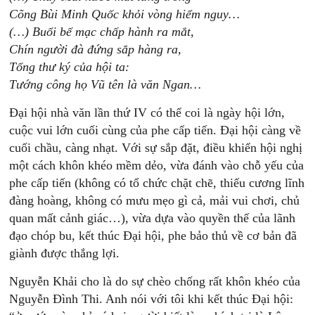
Cõng Bùi Minh Quốc khỏi vòng hiểm nguy…
(…) Buổi bế mạc chấp hành ra mắt,
Chín người đà đứng sắp hàng ra,
Tổng thư ký của hội ta:
Tướng công họ Vũ tên là văn Ngan…
Đại hội nhà văn lần thứ IV có thể coi là ngày hội lớn,
cuộc vui lớn cuối cùng của phe cấp tiến. Đại hội càng về
cuối chầu, càng nhạt. Với sự sắp đặt, điều khiển hội nghị
một cách khôn khéo mềm dẻo, vừa đánh vào chỗ yếu của
phe cấp tiến (không có tổ chức chặt chẽ, thiếu cương lĩnh
đàng hoàng, không có mưu mẹo gì cả, mải vui chơi, chủ
quan mất cảnh giác…), vừa dựa vào quyền thế của lãnh
đạo chóp bu, kết thúc Đại hội, phe bảo thủ về cơ bản đã
giành được thắng lợi.
Nguyễn Khải cho là do sự chèo chống rất khôn khéo của
Nguyễn Đình Thi. Anh nói với tôi khi kết thúc Đại hội: