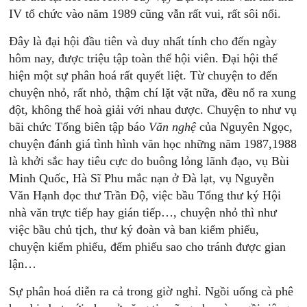
IV tổ chức vào năm 1989 cũng vẫn rất vui, rất sôi nổi.
Đây là đại hội đầu tiên và duy nhất tính cho đến ngày
hôm nay, được triệu tập toàn thể hội viên. Đại hội thể
hiện một sự phân hoá rất quyết liệt. Từ chuyện to đến
chuyện nhỏ, rất nhỏ, thậm chí lặt vặt nữa, đều nổ ra xung
đột, không thể hoà giải với nhau được. Chuyện to như vụ
bãi chức Tổng biên tập báo
Văn
nghệ
của Nguyên Ngọc,
chuyện đánh giá tình hình văn học những năm 1987,1988
là khởi sắc hay tiêu cực do buông lỏng lãnh đạo, vụ Bùi
Minh Quốc, Hà Sĩ Phu mắc nạn ở Đà lạt, vụ Nguyễn
Văn Hạnh đọc thư Trần Độ, việc bầu Tổng thư ký Hội
nhà văn trực tiếp hay gián tiếp…, chuyện nhỏ thì như
việc bầu chủ tịch, thư ký đoàn và ban kiểm phiếu,
chuyện kiểm phiếu, đếm phiếu sao cho tránh được gian
lận…
Sự phân hoá diễn ra cả trong giờ nghỉ. Ngồi uống cà phê