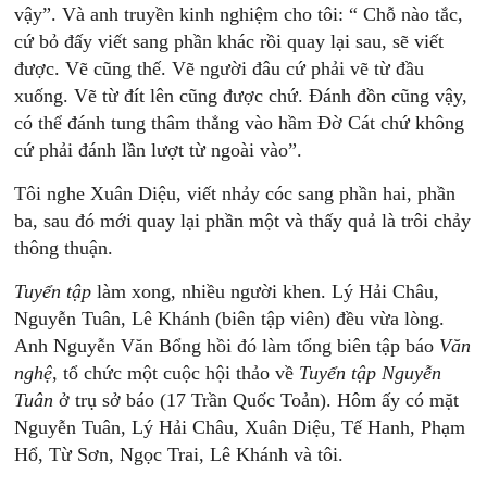
vậy”. Và anh truyền kinh nghiệm cho tôi: “ Chỗ nào tắc,
cứ bỏ đấy viết sang phần khác rồi quay lại sau, sẽ viết
được. Vẽ cũng thế. Vẽ người đâu cứ phải vẽ từ đầu
xuống. Vẽ từ đít lên cũng được chứ. Đánh đồn cũng vậy,
có thể đánh tung thâm thẳng vào hầm Đờ Cát chứ không
cứ phải đánh lần lượt từ ngoài vào”.
Tôi nghe Xuân Diệu, viết nhảy cóc sang phần hai, phần
ba, sau đó mới quay lại phần một và thấy quả là trôi chảy
thông thuận.
Tuyển
tập
làm xong, nhiều người khen. Lý Hải Châu,
Nguyễn Tuân, Lê Khánh (biên tập viên) đều vừa lòng.
Anh Nguyễn Văn Bổng hồi đó làm tổng biên tập báo
Văn
nghệ
, tổ chức một cuộc hội thảo về
Tuyển
tập
Nguyễn
Tuân
ở trụ sở báo (17 Trần Quốc Toản). Hôm ấy có mặt
Nguyễn Tuân, Lý Hải Châu, Xuân Diệu, Tế Hanh, Phạm
Hổ, Từ Sơn, Ngọc Trai, Lê Khánh và tôi.