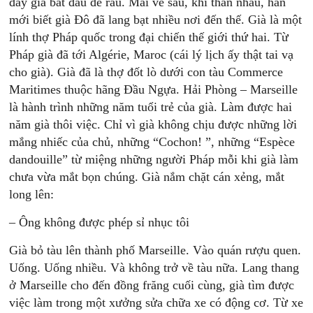
đây già bắt đầu để râu. Mãi về sau, khi thân nhau, hắn
mới biết già Đô đã lang bạt nhiều nơi đến thế. Già là một
lính thợ Pháp quốc trong đại chiến thế giới thứ hai. Từ
Pháp già đã tới Algérie, Maroc (cái lý lịch ấy thật tai vạ
cho già). Già đã là thợ đốt lò dưới con tàu Commerce
Maritimes thuộc hãng Đầu Ngựa. Hải Phòng – Marseille
là hành trình những năm tuổi trẻ của già. Làm được hai
năm già thôi việc. Chỉ vì già không chịu được những lời
mắng nhiếc của chủ, những “Cochon! ”, những “Espèce
dandouille” từ miệng những người Pháp mỗi khi già làm
chưa vừa mắt bọn chúng. Già nắm chặt cán xẻng, mắt
long lên:
– Ông không được phép sỉ nhục tôi
Già bỏ tàu lên thành phố Marseille. Vào quán rượu quen.
Uống. Uống nhiều. Và không trở về tàu nữa. Lang thang
ở Marseille cho đến đồng frăng cuối cùng, già tìm được
việc làm trong một xưởng sửa chữa xe có động cơ. Từ xe