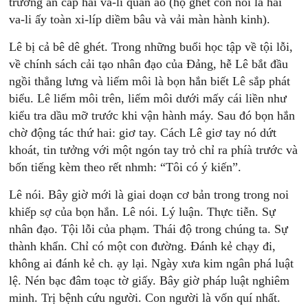
trương ăn cắp hai va-li quần áo (họ ghét còn nói là hai
va-li ấy toàn xi-líp diềm bâu và vải màn hành kinh).
Lê bị cả bê dê ghét. Trong những buổi học tập về tội lỗi,
về chính sách cải tạo nhân đạo của Đảng, hễ Lê bắt đầu
ngồi thẳng lưng và liếm môi là bọn hắn biết Lê sắp phát
biểu. Lê liếm môi trên, liếm môi dưới mấy cái liền như
kiểu tra dầu mỡ trước khi vận hành máy. Sau đó bọn hắn
chờ động tác thứ hai: giơ tay. Cách Lê giơ tay nó dứt
khoát, tin tưởng với một ngón tay trỏ chỉ ra phíà trước và
bốn tiếng kèm theo rết nhmh: “Tôi có ý kiến”.
Lê nói. Bây giờ mới là giai doạn cơ bản trong trong noi
khiếp sợ của bọn hắn. Lê nói. Lý luận. Thực tiễn. Sự
nhân đạo. Tội lỗi của phạm. Thái độ trong chúng ta. Sự
thành khẩn. Chỉ có một con đường. Đánh kẻ chạy đi,
không ai đánh kẻ ch. ạy lại. Ngày xưa kim ngân phá luật
lệ. Nén bạc đâm toạc tờ giấy. Bây giờ pháp luật nghiêm
minh. Trị bệnh cứu người. Con người là vốn quí nhất.