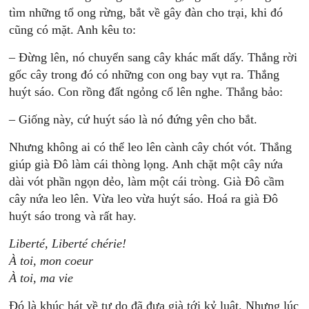
tìm những tổ ong rừng, bắt về gây đàn cho trại, khi đó
cũng có mặt. Anh kêu to:
– Đừng lên, nó chuyển sang cây khác mất dấy. Thắng rời
gốc cây trong đó có những con ong bay vụt ra. Thắng
huýt sáo. Con rồng đất ngỏng cổ lên nghe. Thắng bảo:
– Giống này, cứ huýt sáo là nó đứng yên cho bắt.
Nhưng không ai có thể leo lên cành cây chót vót. Thắng
giúp già Đô làm cái thòng lọng. Anh chặt một cây nứa
dài vót phần ngọn dẻo, làm một cái tròng. Già Đô cầm
cây nứa leo lên. Vừa leo vừa huýt sáo. Hoá ra già Đô
huýt sáo trong và rất hay.
Liberté, Liberté chérie!
À toi, mon coeur
À toi, ma vie
Đó là khúc hát về tự do đã đưa già tới kỷ luật. Nhưng lúc