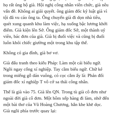
họ rất ủng hộ già. Hội nghị công nhân viên chức, già nêu
vấn đề. Không ai giải quyết. ông giám đốc kỷ luật già vì
tội đã vu cáo ông ta. Ông chuyển già đi dọn nhà tiêu,
quét xung quanh khu làm việc, hạ xuống bậc lương khởi
điểm. Già kiện lên Sở. Ông giám đốc Sở, một thành uỷ
viên, bác đơn của già. Già bị đuổi việc và cũng bị đuổi
luôn khỏi chiếc giường một trong khu tập thể.
Không có gia đình, già bơ vơ.
Già đấu tranh theo kiểu Pháp: Làm một cái biểu ngữ.
Ngồi ngay cổng xí nghiệp. Tay cầm biểu ngữ. Chữ kẻ
trong miếng gỗ dán vuông, có cọc cắm ấy là: Phản đối
giám đốc xí nghiệp T vô cớ sa thải công nhân.
Thế là già vào 75. Già lên QN. Trong tù già cô đơn như
ngoài đời già cô đơn. Một hôm xếp hàng đi làm, nhớ đến
một bài thơ của Vũ Hoàng Chương, hắn khe khẽ dọc.
Già ngồi phía trước quay lại: