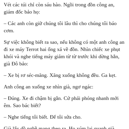
Vét các túi chỉ còn sáu hào. Ngồi trong đồn công an,
giám đốc bảo họ:
– Các anh còn giữ chúng tôi lâu thì cho chúng tôi báo
cơm.
Sự việc không biết ra sao, nếu không có một anh công an
đi xe máy Terrot hai ống xả về đồn. Nhìn chiếc xe phụt
khói và nghe tiếng máy giảm từ từ trước khi dừng hẳn,
già Đô bảo:
– Xe bị rơ séc-măng. Xăng xuống không đều. Ga kẹt.
Anh công an xuống xe nhìn già, ngơ ngác:
– Đúng. Xe đi chậm bị gằn. Cứ phải phóng nhanh mới
êm. Sao bác biết?
– Nghe tiếng tôi biết. Để tôi sửa cho.
Già lấy dồ nghề mang theo ra. Họ xúm lại quanh già,