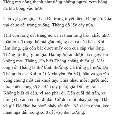
Tiếng reo đồng thanh như tiếng những người xem bóng
đá khi bóng vào lưới.
Con vật giãy giụa. Già Đô tròng tuyệt diệu. Đúng cổ. Già
thả chúc cái tròng xuống. Thắng đỡ lấy cây nứa.
Thịt con rồng đất trắng nõn, hai thăn lưng tròn chắc như
thăn lợn. Trông thế mà gần miệng cái ca của hắn. Khi
làm lòng, già còn bắt được mấy con cua cắp vào lòng.
Thắng lợi thật giòn giã. Hai người ăn được ba ngày. Họ
không mời Thắng. Họ biết Thắng chẳng thiếu gì. Mật
ong với Thắng là thứ bình thường. Cả trứng gà nữa. Da
Thắng đỏ au. Khi từ Q.N chuyển lên VQ, hắn và già Đô
cùng chung một cái khoá tay. Chia nhau mỗi người một
nửa chiếc còng số 8. Hắn tay phải, già Đô tay trái.
Không biết đi đâu, vì sao phải đi. Đến cuối thị trấn, xe
dừng cho anh em tù đi đái. Cứ đôi một nhảy xuống. Hắn
và già Đô “hai ba nào” nhảy rất đều. Nếu lệch nhau, kéo
nhau ngã dúi, còng số 8 cắt vào đến xương.