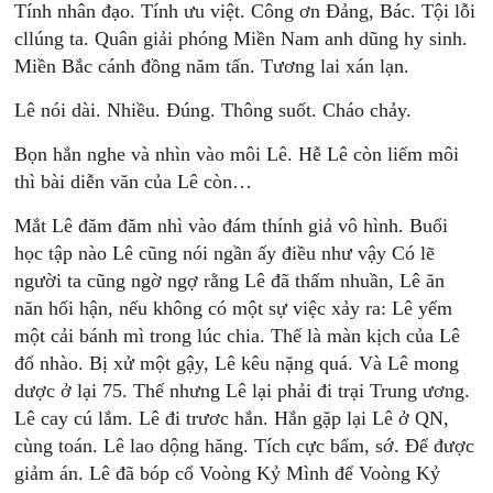
Tính nhân đạo. Tính ưu việt. Công ơn Đảng, Bác. Tội lỗi
cllúng ta. Quân giải phóng Miền Nam anh dũng hy sinh.
Miền Bắc cánh đồng năm tấn. Tương lai xán lạn.
Lê nói dài. Nhiều. Đúng. Thông suốt. Cháo chảy.
Bọn hắn nghe và nhìn vào môi Lê. Hễ Lê còn liếm môi
thì bài diễn văn của Lê còn…
Mắt Lê đăm đăm nhì vào đám thính giả vô hình. Buổi
học tập nào Lê cũng nói ngần ấy điều như vậy Có lẽ
người ta cũng ngờ ngợ rằng Lê đã thấm nhuần, Lê ăn
năn hối hận, nếu không có một sự việc xảy ra: Lê yểm
một cải bánh mì trong lúc chia. Thế là màn kịch của Lê
đổ nhào. Bị xử một gậy, Lê kêu nặng quá. Và Lê mong
dược ở lại 75. Thế nhưng Lê lại phải đi trại Trung ương.
Lê cay cú lắm. Lê đi trươc hắn. Hắn gặp lại Lê ở QN,
cùng toán. Lê lao dộng hăng. Tích cực bẩm, sớ. Để được
giảm án. Lê đã bóp cổ Voòng Kỷ Mình để Voòng Kỷ