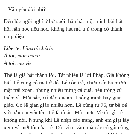
– Vẫn yêu đời nhỉ?
Đến lúc ngồi nghỉ ở bờ suối, hắn hát một mình bài hát
hồi hắn học tiểu học, không hát mà ư ủ trong cổ thành
nhịp điệu:
Liberté, Liberté chérie
À toi, mon coeur
À toi, ma vie
Thế là già hát thành lời. Tất nhiên là lời Pháp. Già không
biết Lê cũng có mặt ở dó. Lê còn trẻ, chưa dến ba mươi,
mặt trái xoan, nhưng nhiều trứng cá quá. nên trông cứ
thâm sì. Mắt sắc, cứ đảo quanh. Thông minh hay gian
giảo. Có lẽ gian giảo nhiều hơn. Lê cũng từ 75, từ bê dê
với hắn chuyển lên. Lê là tù án. Một lịch. Về tội gì Lê
không nói. Nhưng khi Lê nhận cáo trạng, anh em giật lấy
xem và biết tội của Lê: Đột vòm vào nhà các cô gái công