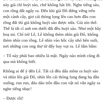
này già chỉ huýt sáo, chứ không hát lời. Nghe tiếng sáo,
con rồng đất ngây ra. Đến khi già Đô đứng vững trên
một cành cây, giơ cái thòng lọng lên cao hơn đầu con
rồng đất thì già không huýt sáo được nữa. Già nín thở.
Thế là tất cỉ anh em dưới đất đều huýt sáo. Như một bầy
hoạ mi. Chỉ trừ Lê, Lê không thèm nhìn già Đô, không
thèm nhìn con rồng. Lê nhìn vào hốc cây nhỏ bên suối,
nơi những con ong thợ từ đấy bay vụt ra. Lê lẩm bẩm:
– Tổ này phải bao nhiêu là mật. Ngày nào mình cũng đi
qua mà không biết.
Không ai để ý đến Lê. Tất cả đều dẩu mồm ra huýt sáo
và nhìn lên già Đô, nhìn lên cái thòng lọng đang hạ dần
xuống, run run, đảo dảo trên đầu con vật nó vẳn ngây ra
nghe tiếng nhạc!
– Được rồi!