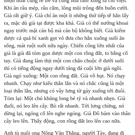
nhọn hoắt cũng rễ tre và cũng hoa râm xông ra chi viện.
Khi ăn râu mép, râu cằm, lông mũi trông đến buồn cười.
Già rất giữ ý. Già chỉ ăn một ít những thứ tiếp tế hắn lấy
ra, mặc dù già tạt được kha khá. Già có thể nướng khoai
ngay trước mặt cán bộ mà cán bộ không biết. Già kiếm
dược cả quả bí xanh gọt vỏ đưa cho hắn xuống suối ăn
sống, mát ruột suốt nửa ngày. Chiến công lớn nhất của
già là già đã tóm gọn dược một con rồng đất, to bằng cổ
tay. Già đang làm thịt một con chão chuộc ở dưới suối
thì có tiếng động ngay dưới tảng đá cuội lớn già ngồi.
Già ngó xuống: Một con rồng đất. Già vồ hụt. Nó chạy
nhanh. Chạy như kiểu thằn lằn và nó chắc cũng là một
loại thằn lằn, nhưng có vây lưng từ gáy xuống tới đuôi.
Tóm lại: Một chú khủng long bé tý và nhanh nhẹn. Già
đuổi, nó leo lên cây. Bò rất nhanh. Tới lưng chừng, nó
dừng lại, ngỏng cổ lên nghe ngóng. Già Đô bám vào thân
cây leo lên. Thấy động, con rồng đất leo lên cao nữa.
Anh tù nuôi ong Nông Văn Thắng, người Tày, đang đi