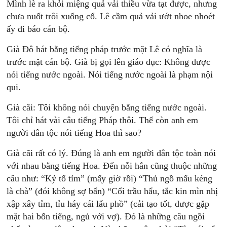
Mình lè ra khỏi miệng quả vải thiều vừa tạt được, nhưng
chưa nuốt trôi xuống cổ. Lê cầm quả vải ướt nhoe nhoét
ấy đi báo cán bộ.
Già Đô hát bằng tiếng pháp trước mặt Lê có nghĩa là
trước mặt cán bộ. Già bị gọi lên giáo dục: Không được
nói tiếng nước ngoài. Nói tiếng nước ngoài là phạm nội
qui.
Già cãi: Tôi không nói chuyện bằng tiếng nước ngoài.
Tôi chỉ hát vài câu tiếng Pháp thôi. Thế còn anh em
người dân tộc nói tiếng Hoa thì sao?
Già cãi rất có lý. Đúng là anh em người dân tộc toàn nói
với nhau bằng tiếng Hoa. Đến nỗi hắn cũng thuộc những
câu như: “Kỷ tố tỉm” (mấy giờ rồi) “Thủ ngồ mẩu kéng
là chà” (đói không sợ bẩn) “Cổi trầu hẩu, tắc kin mìn nhị
xập xây tỉm, tỉu háy cái lẩu phồ” (cải tạo tốt, được gặp
mặt hai bốn tiếng, ngủ với vợ). Đó là những câu ngồi