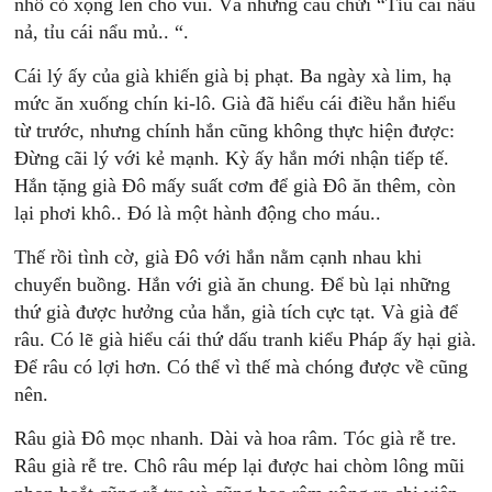
nhổ cỏ xọng lên cho vui. Và những câu chửi “Tỉu cái nẩu
nả, tỉu cái nẩu mủ.. “.
Cái lý ấy của già khiến già bị phạt. Ba ngày xà lim, hạ
mức ăn xuống chín ki-lô. Già đã hiểu cái điều hắn hiểu
từ trước, nhưng chính hắn cũng không thực hiện được:
Đừng cãi lý với kẻ mạnh. Kỳ ấy hắn mới nhận tiếp tế.
Hắn tặng già Đô mấy suất cơm để già Đô ăn thêm, còn
lại phơi khô.. Đó là một hành động cho máu..
Thế rồi tình cờ, già Đô với hắn nằm cạnh nhau khi
chuyển buồng. Hắn với già ăn chung. Để bù lại những
thứ già được hưởng của hắn, già tích cực tạt. Và già để
râu. Có lẽ già hiểu cái thứ dấu tranh kiểu Pháp ấy hại già.
Để râu có lợi hơn. Có thể vì thế mà chóng được về cũng
nên.
Râu già Đô mọc nhanh. Dài và hoa râm. Tóc già rễ tre.
Râu già rễ tre. Chô râu mép lại được hai chòm lông mũi