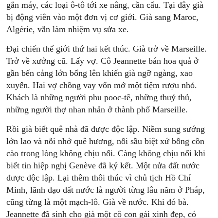
gắn máy, các loại ô-tô tới xe nâng, cần cẩu. Tại đây già
bị động viên vào một đơn vị cơ giới. Già sang Maroc,
Algérie, vẫn làm nhiệm vụ sửa xe.
Đại chiến thế giới thứ hai kết thúc. Già trở về Marseille.
Trở về xưởng cũ. Lấy vợ. Cô Jeannette bán hoa quả ở
gần bến cảng lớn bổng lên khiến già ngỡ ngàng, xao
xuyến. Hai vợ chồng vay vốn mở một tiệm rượu nhỏ.
Khách là những người phu pooc-tê, những thuỷ thủ,
những người thợ nhan nhản ở thành phố Marseille.
Rồi già biết quê nhà đã được độc lập. Niềm sung sướng
lớn lao và nỗi nhớ quê hương, nỗi sầu biệt xứ bỗng cồn
cào trong lòng không chịu nổi. Càng không chịu nổi khi
biết tin hiệp nghị Genève đã ký kết. Một nửa đất nước
được độc lập. Lại thêm thôi thúc vì chủ tịch Hồ Chí
Minh, lãnh đạo đất nước là người từng lâu năm ở Pháp,
cũng từng là một mạch-lô. Già về nước. Khi đó bà.
Jeannette đã sinh cho già một cô con gái xinh đẹp, có