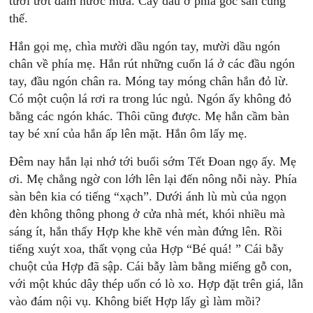
tươi ướt đẫm nước mưa. Cây dâu ở phía góc sân cũng
thế.
Hắn gọi mẹ, chìa mười dầu ngón tay, mười dầu ngón
chân về phía mẹ. Hắn rút những cuốn lá ở các đầu ngón
tay, đầu ngón chân ra. Móng tay móng chân hắn đỏ lừ.
Có một cuộn lá rơi ra trong lúc ngủ. Ngón ấy không đỏ
bằng các ngón khác. Thôi cũng được. Mẹ hắn cầm bàn
tay bé xní của hắn ấp lên mặt. Hắn ôm lấy mẹ.
Đêm nay hắn lại nhớ tới buổi sớm Tết Đoan ngọ ấy. Mẹ
ơi. Mẹ chẳng ngờ con lớh lên lại đến nông nỗi này. Phía
sàn bên kia có tiếng “xạch”. Dưới ánh lù mù của ngọn
đèn không thông phong ở cửa nhà mét, khói nhiều mà
sáng ít, hắn thấy Hợp khe khẽ vén màn đứng lên. Rồi
tiếng xuýt xoa, thất vọng của Hợp “Bé quá! ” Cái bẫy
chuột của Hợp đã sập. Cái bẫy làm bằng miếng gỗ con,
với một khúc dây thép uốn có lò xo. Hợp đặt trên giá, lẫn
vào đám nội vụ. Không biết Hợp lấy gì làm mồi?