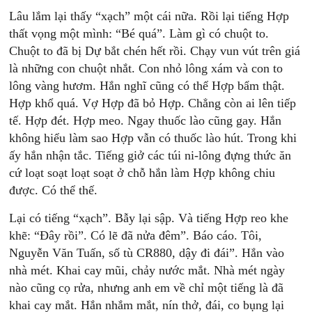
Lâu lắm lại thấy “xạch” một cái nữa. Rồi lại tiếng Hợp
thất vọng một mình: “Bé quá”. Làm gì có chuột to.
Chuột to đã bị Dự bắt chén hết rồi. Chạy vun vút trên giá
là những con chuột nhắt. Con nhỏ lông xám và con to
lông vàng hươm. Hắn nghĩ cũng có thể Hợp bẩm thật.
Hợp khổ quá. Vợ Hợp đã bỏ Hợp. Chẳng còn ai lên tiếp
tế. Hợp đét. Hợp meo. Ngay thuốc lào cũng gay. Hắn
không hiểu làm sao Hợp vẫn có thuốc lào hút. Trong khi
ấy hắn nhận tắc. Tiếng giở các túi ni-lông đựng thức ăn
cứ loạt soạt loạt soạt ở chỗ hắn làm Hợp không chiu
được. Có thể thế.
Lại có tiếng “xạch”. Bẫy lại sập. Và tiếng Hợp reo khe
khẽ: “Đây rồi”. Có lẽ đã nửa đêm”. Báo cáo. Tôi,
Nguyễn Văn Tuấn, số tù CR880, dậy đi đái”. Hắn vào
nhà mét. Khai cay mũi, chảy nước mắt. Nhà mét ngày
nào cũng cọ rửa, nhưng anh em về chỉ một tiếng là đã
khai cay mắt. Hắn nhắm mắt, nín thở, đái, co bụng lại