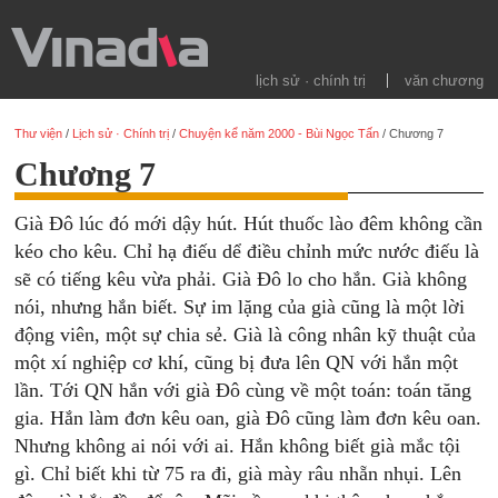
lịch sử · chính trị
văn chương
Thư viện
/
Lịch sử · Chính trị
/
Chuyện kể năm 2000 - Bùi Ngọc Tấn
/
Chương 7
Chương 7
Già Đô lúc đó mới dậy hút. Hút thuốc lào đêm không cần
kéo cho kêu. Chỉ hạ điếu dể điều chỉnh mức nước điếu là
sẽ có tiếng kêu vừa phải. Già Đô lo cho hắn. Già không
nói, nhưng hắn biết. Sự im lặng của già cũng là một lời
động viên, một sự chia sẻ. Già là công nhân kỹ thuật của
một xí nghiệp cơ khí, cũng bị đưa lên QN với hắn một
lần. Tới QN hắn với già Đô cùng về một toán: toán tăng
gia. Hắn làm đơn kêu oan, già Đô cũng làm đơn kêu oan.
Nhưng không ai nói với ai. Hắn không biết già mắc tội
gì. Chỉ biết khi từ 75 ra đi, già mày râu nhẵn nhụi. Lên