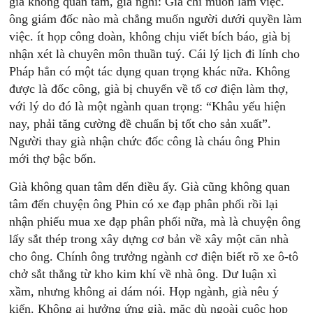
già không quan tâm, già nghĩ: Già chỉ muốn làm việc.
ông giám đốc nào mà chẳng muốn người dưới quyền làm
việc. ít họp công doàn, không chịu viết bích báo, già bị
nhận xét là chuyên môn thuần tuý. Cái lý lịch đi lính cho
Pháp hẳn có một tác dụng quan trọng khác nữa. Không
được là đốc công, già bị chuyển về tổ cơ điện làm thợ,
với lý do đó là một ngành quan trọng: “Khâu yếu hiện
nay, phải tăng cường đề chuẩn bị tốt cho sản xuất”.
Người thay già nhận chức đốc công là cháu ông Phin
mới thợ bậc bốn.
Già không quan tâm dến điều ấy. Già cũng không quan
tâm đến chuyện ông Phin có xe đạp phân phối rồi lại
nhận phiếu mua xe đạp phân phối nữa, mà là chuyện ông
lấy sắt thép trong xây dựng cơ bản về xây một căn nhà
cho ông. Chính ông trưởng ngành cơ điện biết rõ xe ô-tô
chở sắt thẳng từ kho kim khí về nhà ông. Dư luận xì
xầm, nhưng không ai dám nói. Họp ngành, già nêu ý
kiến. Không ai hưởng ứng già, mặc dù ngoài cuộc họp