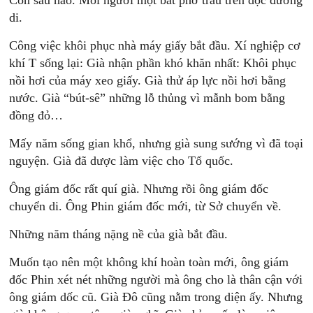
Còn sáu hào. Mỗi người một bát phở trâu trên dọc đường
di.
Công việc khôi phục nhà máy giấy bắt đầu. Xí nghiệp cơ
khí T sống lại: Già nhận phần khó khăn nhất: Khôi phục
nồi hơi của máy xeo giấy. Già thử áp lực nồi hơi bằng
nước. Già “bút-sê” những lỗ thủng vì mẫnh bom bằng
đồng đỏ…
Mấy năm sống gian khổ, nhưng già sung sướng vì đã toại
nguyện. Già đã dược làm việc cho Tổ quốc.
Ông giám đốc rất quí già. Nhưng rồi ông giám đốc
chuyển di. Ông Phin giám đốc mới, từ Sở chuyển về.
Những năm tháng nặng nề của già bắt đầu.
Muốn tạo nên một không khí hoàn toàn mới, ông giám
đốc Phin xét nét những người mà ông cho là thân cận với
ông giám dốc cũ. Già Đô cũng nằm trong diện ấy. Nhưng