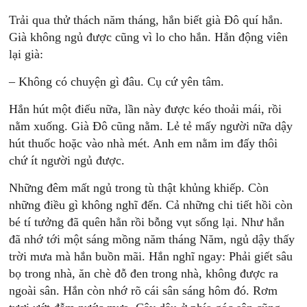
Trải qua thử thách năm tháng, hắn biết già Đô quí hắn.
Già không ngủ được cũng vì lo cho hắn. Hắn động viên
lại già:
– Không có chuyện gì đâu. Cụ cứ yên tâm.
Hắn hút một điếu nữa, lần này được kéo thoải mái, rồi
nằm xuống. Già Đô cũng nằm. Lẻ tẻ mấy người nữa dậy
hút thuốc hoặc vào nhà mét. Anh em nằm im đấy thôi
chứ ít người ngủ được.
Những đêm mất ngủ trong tù thật khủng khiếp. Còn
những điều gì không nghĩ đến. Cả những chi tiết hồi còn
bé tí tưởng đã quên hẳn rồi bỗng vụt sống lại. Như hắn
đã nhớ tới một sáng mồng năm tháng Năm, ngủ dậy thấy
trời mưa mà hắn buồn mãi. Hắn nghĩ ngay: Phải giết sâu
bọ trong nhà, ăn chè đỗ đen trong nhà, không được ra
ngoài sân. Hắn còn nhớ rõ cái sân sáng hôm đó. Rơm