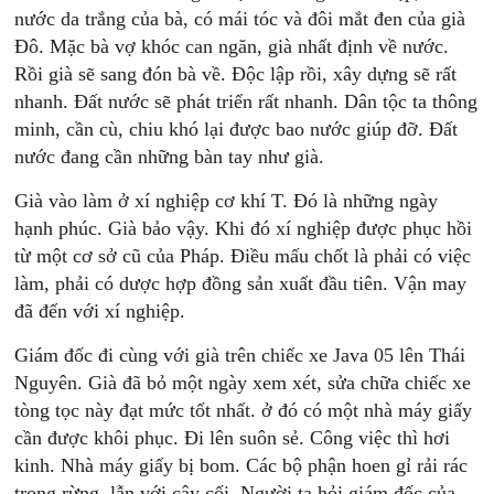
nước da trắng của bà, có mái tóc và đôi mắt đen của già
Đô. Mặc bà vợ khóc can ngăn, già nhất định về nước.
Rồi già sẽ sang đón bà về. Độc lập rồi, xây dựng sẽ rất
nhanh. Đất nước sẽ phát triển rất nhanh. Dân tộc ta thông
minh, cần cù, chiu khó lại được bao nước giúp đỡ. Đất
nước đang cần những bàn tay như già.
Già vào làm ở xí nghiệp cơ khí T. Đó là những ngày
hạnh phúc. Già bảo vậy. Khi đó xí nghiệp được phục hồi
từ một cơ sở cũ của Pháp. Điều mấu chốt là phải có việc
làm, phải có dược hợp đồng sản xuất đầu tiên. Vận may
đã đến với xí nghiệp.
Giám đốc đi cùng với già trên chiếc xe Java 05 lên Thái
Nguyên. Già đã bỏ một ngày xem xét, sửa chữa chiếc xe
tòng tọc này đạt mức tốt nhất. ở đó có một nhà máy giấy
cần được khôi phục. Đi lên suôn sẻ. Công việc thì hơi
kinh. Nhà máy giấy bị bom. Các bộ phận hoen gỉ rải rác
trong rừng, lẫn với cây cối. Người ta hỏi giám đốc của