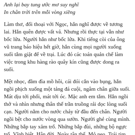
Anh lại bay tung ước mơ suy nghĩ
In chân trời trên mỗi vòng xiềng
Làm thơ, đối thoại với Ngọc, hắn nghĩ được về tương
lai. Hắn quên được vất vả. Nhưng rồi thực tại vẫn như
bốc lửa. Người hắn như bốc lửa. Khi tiếng còi của ông
vũ trang báo hiệu hết giờ, hắn cùng mọi người xuống
suối tắm giặt để về trại. Lúc đó các toán quản chế làm
việc trong khu hàng rào quây kín cũng được dong ra
suối.
Mệt nhọc, đầm đìa mồ hôi, cái đói cắn vào bụng, hắn
ngồi phịch xuống một tảng đá cuội, ngâm chân giữa suối.
Mát dịu tới phổi, mát tới óc. Mặc anh em tắm. Hắn ngồi
thở và nhìn nhưng thân thể trần truồng rải dọc lòng suối
cạn. Người nằm cho nước chảy từ đầu đến chân. Người
ngồi bệt cho nước vòng qua sườn. Người ghẻ cùng mình.
Những bắp tay xăm trổ. Những bắp đùi, những bộ ngực
trổ. Vĩnh biệt. Hận đời. Ngày tận thế. Mỏ neo. Trái tim