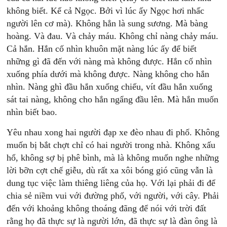
không biết. Kể cả Ngọc. Bởi vì lúc ấy Ngọc hơi nhấc
người lên cơ mà). Không hẳn là sung sương. Mà bàng
hoàng. Và đau. Và chảy máu. Không chỉ nàng chảy máu.
Cả hắn. Hắn cố nhìn khuôn mặt nàng lúc ấy để biết
những gì đã đến với nàng mà không được. Hắn cố nhìn
xuống phía dưới mà không được. Nàng không cho hắn
nhìn. Nàng ghì đầu hắn xuống chiếu, vít đầu hắn xuống
sát tai nàng, không cho hắn ngẩng đầu lên. Mà hắn muốn
nhìn biết bao.
Yêu nhau xong hai người đạp xe đèo nhau đi phố. Không
muốn bị bắt chợt chỉ có hai người trong nhà. Không xấu
hổ, không sợ bị phê bình, mà là không muốn nghe những
lời bỡn cợt chế giễu, dù rất xa xôi bóng gió cũng vẫn là
dung tục việc làm thiêng liêng của họ. Với lại phải đi để
chia sẻ niềm vui với đường phố, với người, với cây. Phải
đến với khoảng không thoáng đãng để nói với trời đất
rằng họ đã thực sự là người lớn, đã thực sự là đàn ông là