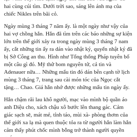
hai cùng cúi tìm. Dưới trời sao, sáng lên ánh mạ của
chiếc Nikles trên bãi cỏ.
Ngày mùng 3 tháng 7 năm ấy. là một ngày như vậy của
hai vợ chồng hắn. Hắn đã tìm trên các báo những sự kiện
lớn trên thế giới xảy ra trong ngày mùng 3 tháng 7 nam
ấy, cắt những tin ấy ra dán vào nhật ký, quyển nhật ký đã
bị Sở Công an thu. Hình như Tổng thống Pháp tuyên bố
một câu gì đó. Mỹ thử bom nguyên tử, cả tin và
Adenauer nữa… Những mẩu tin đó dán bên cạnh tờ lịch
mùng 3 tháng 7, trang sau cài món tóc của Ngọc cắt
tặng… Chao. Giá hắn nhớ được những mẩu tin ngày ấy.
Hắn chậm rãi lau khô người, mạc vào mình bộ quần áo
anh Diệu cho, xách chậu xô bước lên thang gác. Cảm
giác sạch sẽ, mát mẻ, tỉnh táo, mùi xà- phòng thơm của
thế giới xa lạ mà quen thuộc tỏa ra từ người hắn làm hắn
cảm thấy phút chốc mình bỗng trở thành người quyền