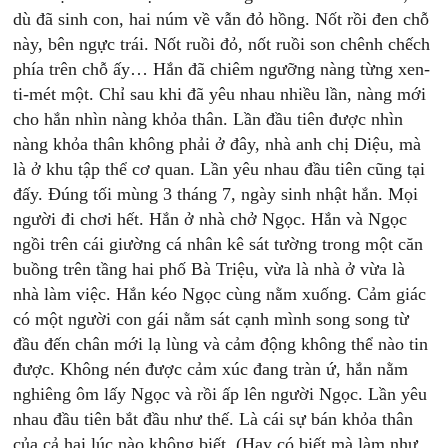
dù đã sinh con, hai núm về vẫn đỏ hồng. Nốt rồi đen chỗ
này, bên ngực trái. Nốt ruồi đỏ, nốt ruồi son chênh chếch
phía trên chỗ ấy… Hắn đã chiêm ngưỡng nàng từng xen-
ti-mét một. Chỉ sau khi đã yêu nhau nhiều lần, nàng mới
cho hắn nhìn nàng khỏa thân. Lần đầu tiên được nhìn
nàng khỏa thân không phải ở đây, nhà anh chị Diệu, mà
là ở khu tập thể cơ quan. Lần yêu nhau đầu tiên cũng tại
đấy. Đúng tối mùng 3 tháng 7, ngày sinh nhật hắn. Mọi
người đi chơi hết. Hắn ở nhà chở Ngọc. Hắn và Ngọc
ngồi trên cái giường cá nhân kê sát tường trong một căn
buồng trên tầng hai phố Bà Triệu, vừa là nhà ở vừa là
nhà làm việc. Hắn kéo Ngọc cùng nằm xuống. Cảm giác
có một người con gái nằm sát cạnh mình song song từ
đầu đến chân mới lạ lùng và cảm động không thể nào tin
được. Không nén được cảm xúc đang tràn ứ, hắn nằm
nghiêng ôm lấy Ngọc và rồi ấp lên người Ngọc. Lần yêu
nhau đầu tiên bắt đầu như thế. Là cái sự bán khỏa thân
của cả hai lúc nào không biết. (Hay có biết mà làm như