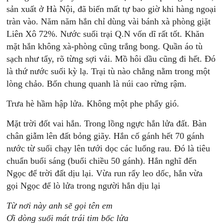
sản xuất ở Hà Nội, đã biến mất tự bao giờ khi hàng ngoại
tràn vào. Năm năm hắn chỉ dùng vài bánh xà phòng giặt
Liên Xô 72%. Nước suối trại Q.N vốn dĩ rất tốt. Khăn
mặt hắn không xà-phòng cũng trắng bong. Quần áo tù
sạch như tẩy, rõ từng sợi vải. Mồ hôi dầu cũng đi hết. Đó
là thứ nước suối kỳ lạ. Trại tù nào chẳng nằm trong một
lòng chảo. Bốn chung quanh là núi cao rừng rậm.
Trưa hè hầm hập lửa. Không một phe phẩy gió.
Mặt trời đốt vai hắn. Trong lồng ngực hắn lửa đất. Bàn
chân giẫm lên đất bỏng giãy. Hắn cố gánh hết 70 gánh
nước từ suối chạy lên tưới dọc các luống rau. Đó là tiêu
chuẩn buổi sáng (buổi chiều 50 gánh). Hắn nghĩ đến
Ngọc để trời đất dịu lại. Vừa run rẩy leo dốc, hắn vừa
gọi Ngọc để lò lửa trong người hắn dịu lại
Từ nơi này anh sẽ gọi tên em
Ơi dòng suối mát trái tim bốc lửa