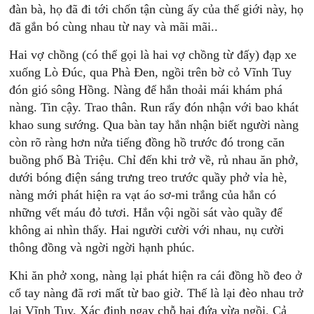
đàn bà, họ đã đi tới chốn tận cùng ấy của thế giới này, họ
đã gắn bó cùng nhau từ nay và mãi mãi..
Hai vợ chồng (có thể gọi là hai vợ chồng từ đấy) đạp xe
xuống Lò Đúc, qua Phà Đen, ngồi trên bờ cỏ Vĩnh Tuy
đón gió sông Hồng. Nàng để hắn thoải mái khám phá
nàng. Tin cậy. Trao thân. Run rẩy đón nhận với bao khát
khao sung sướng. Qua bàn tay hắn nhận biết người nàng
còn rõ ràng hơn nửa tiếng đồng hồ trước đó trong căn
buồng phố Bà Triệu. Chỉ đến khi trở về, rủ nhau ăn phở,
dưới bóng điện sáng trưng treo trước quầy phở vỉa hè,
nàng mới phát hiện ra vạt áo sơ-mi trắng của hắn có
những vết máu đỏ tươi. Hắn vội ngồi sát vào quầy để
không ai nhìn thấy. Hai người cười với nhau, nụ cười
thông đồng và ngời ngời hạnh phúc.
Khi ăn phở xong, nàng lại phát hiện ra cái đồng hồ đeo ở
cổ tay nàng đã rơi mất từ bao giờ. Thế là lại đèo nhau trở
lại Vĩnh Tuy. Xác định ngay chỗ hai đứa vừa ngồi. Cả