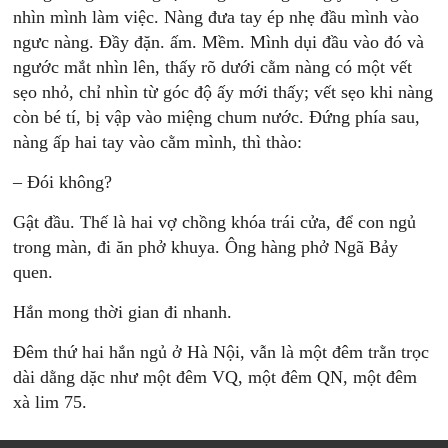
nhìn mình làm việc. Nàng đưa tay ép nhẹ đầu mình vào
ngưc nàng. Đầy đặn. ấm. Mềm. Mình dụi đầu vào đó và
ngước mắt nhìn lên, thấy rõ dưới cằm nàng có một vết
sẹo nhỏ, chỉ nhìn từ góc độ ấy mới thấy; vết sẹo khi nàng
còn bé tí, bị vập vào miệng chum nước. Đứng phía sau,
nàng ấp hai tay vào cằm mình, thì thào:
– Đói không?
Gật đầu. Thế là hai vợ chồng khóa trái cửa, để con ngủ
trong màn, đi ăn phở khuya. Ông hàng phở Ngã Bảy
quen.
Hắn mong thời gian đi nhanh.
Đêm thứ hai hắn ngủ ở Hà Nội, vẫn là một đêm trằn trọc
dài dằng dặc như một đêm VQ, một đêm QN, một đêm
xà lim 75.