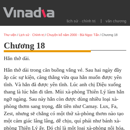
lịch sử · chính trị
văn chương
Thư viện
/
Lịch sử · Chính trị
/
Chuyện kể năm 2000 - Bùi Ngọc Tấn
/
Chương 18
Chương 18
Hắn thở dài.
Hắn thở dài trong căn buồng vắng vẻ. Sau hai ngày đầy
ắp các sự kiện, căng thẳng vừa qua hắn muốn được yên
tĩnh. Và hắn đã được yên tĩnh. Lúc anh chị Diệu xuống
thang là lúc hắn đi tắm. Mùi xà-phòng Thiên Lý làm hắn
ngỡ ngàng. Sau này hắn còn được dùng nhiều loại xà-
phòng thơm sang trọng, đắt tiền như Camay. Lux, Fa,
Zest, nhưng sẽ chẳng có một thứ xà-phòng thơm nào tạo
một cảm giác lâng lâng, dễ chịu, quí phái như bánh xà-
phòng Thiên Lý ấy. Đó chỉ là một loại xà-phòng nội hóa,