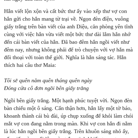
Hắn viết lộn xộn và cất bức thư ấy vào xếp thư vợ con
hắn gửi cho hắn mang từ trại về. Ngọn đèn đỉện, vuông
giấy trắng trên bàn viết của anh Diệu, căn phòng yên tĩnh
cùng với việc hắn vừa viết một bức thư dài lắm hắn nhớ
đến cái bàn viết của hắn. Đã bao đêm hắn ngồi viết như
đêm nay, nhưng không phải để trò chuyện với vợ hắn mà
đối thoại với toàn thế giới. Nghĩa là hắn sáng tác. Hắn
thích hai câu thơ Maia:
Tôi sẽ quên năm quên tháng quên ngày
Đóng cửa cô đơn ngồi bên giấy trắng
Ngồi bên giấy trắng. Một hạnh phúc tuyệt vời. Ngọn đèn
bàn chiếu một ô sáng. Cẩn thận hơn, hắn lấy một tờ báo,
khoanh thành cái bù đài, úp chụp xuống để khỏi làm chói
mắt vợ con đang nằm trong màn. Khi vợ con hắn đi nằm
là lúc hắn ngồi bên giấy trắng. Trên khuôn sáng nhỏ ấy,