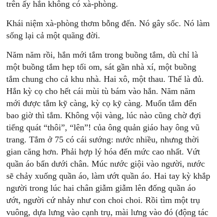
trên ấy hắn không có xà-phòng.
Khái niệm xà-phòng thơm bỗng đến. Nó gây sốc. Nó làm
sống lại cả một quãng đời.
Năm năm rồi, hắn mới tắm trong buồng tắm, dù chỉ là
một buồng tắm hẹp tối om, sát gần nhà xí, một buồng
tắm chung cho cả khu nhà. Hai xô, một thau. Thế là đủ.
Hắn kỳ cọ cho hết cái mùi tù bám vào hắn. Năm năm
mới được tắm kỹ càng, kỳ cọ kỹ càng. Muốn tắm đến
bao giờ thì tắm. Không vội vàng, lúc nào cũng chờ đợi
tiếng quát “thôi”, “lên”! của ông quản giáo hay ông vũ
trang. Tắm ở 75 có cái sướng: nước nhiều, nhưng thời
gian căng hơn. Phải hợp lý hóa đến mức cao nhất. Vứt
quần áo bẩn dưới chân. Múc nước giội vào người, nước
sẽ chảy xuống quần áo, làm ướt quần áo. Hai tay kỳ khắp
người trong lúc hai chân giẫm giẫm lên đống quần áo
ướt, người cứ nhảy như con choi choi. Rồi tìm một trụ
vuông, dựa lưng vào cạnh trụ, mài lưng vào đó (động tác