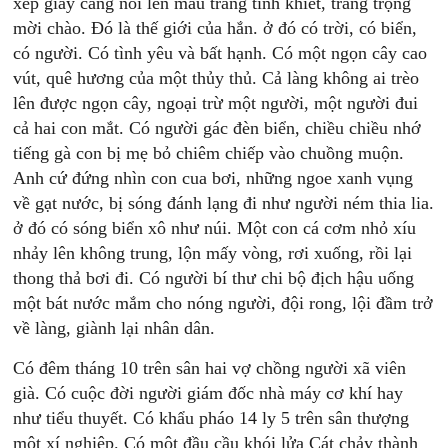
xếp giấy càng nổi lên màu trắng tinh khiết, trang trọng
mời chào. Đó là thế giới của hắn. ở đó có trời, có biển,
có người. Có tình yêu và bất hạnh. Có một ngọn cây cao
vút, quê hương của một thủy thủ. Cả làng không ai trèo
lên được ngọn cây, ngoại trừ một người, một người đui
cả hai con mắt. Có người gác đèn biển, chiều chiều nhớ
tiếng gà con bị mẹ bỏ chiêm chiếp vào chuồng muộn.
Anh cứ đứng nhìn con cua bơi, những ngoe xanh vụng
về gạt nước, bị sóng đánh lạng đi như người ném thia lia.
ở đó có sóng biển xô như núi. Một con cá cơm nhỏ xíu
nhảy lên không trung, lộn mấy vòng, rơi xuống, rồi lại
thong thả bơi đi. Có người bí thư chi bộ địch hậu uống
một bát nước mắm cho nóng người, đội rong, lội đầm trở
về làng, giành lại nhân dân.
Có đêm tháng 10 trên sân hai vợ chồng người xã viên
già. Có cuộc đời người giám đốc nhà máy cơ khí hay
như tiểu thuyết. Có khẩu pháo 14 ly 5 trên sân thượng
một xí nghiệp. Có một đầu cầu khói lửa Cát chảy thành