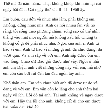
Thế mà đã năm năm.. Thật khủng khiếp khi nhìn lại cái
ngày bắt đầu. Cái ngày thứ sáu 8- 11- 1968 ấy.
Em buồn, đau đớn và nhục nhã lắm, phải không em.
Không, đừng nhục nhã. Anh đã nói nhiều lần với họ
rằng: tôi sống theo phương châm: sống sao có thể nhìn
thẳng vào mắt mọi người mà không xấu hổ. Chúng ta
không có gì để phải nhục nhã, Ngọc của anh ạ. Anh tự
hào vì em. Anh tự hào vì những gì anh đã chịu đựng, đã
vượt qua. Và anh sắp về với em. Anh sắp được ôm em
vào lòng. Chao ơi! Bao giờ được như vậy. Ngồi ở nhà
anh chị Dịệu, anh viết những dòng này với em, mà nhớ
em cồn cào bứt rút đến tận đầu ngón tay anh..
Khổ thân em. Em vẫn chưa biết anh đã được tự do và
đang về với em. Em vẫn còn lo lắng cho anh thêm hai
ngày vô ích. Lỗi đó tại anh. Tại anh không về ngay được
với em. Hãy tha lỗi cho anh, không cất đi cho em được
hai ngày đau khổ âý…