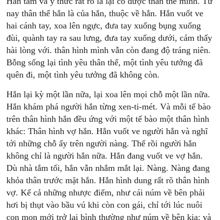
Hắn tắm và ý thức rất rõ là lại có được thân thể mình. Từ
nay thân thể hắn là của hắn, thuộc về hắn. Hắn vuốt ve
hai cánh tay, xoa lên ngực, đưa tay xuống bụng xuống
đùi, quành tay ra sau lưng, đưa tay xuống dưới, cảm thấy
hài lòng với. thân hình mình vẫn còn đang độ tráng niên.
Bỗng sống lại tình yêu thân thể, một tình yêu tưởng đã
quên đi, một tình yêu tưởng đã không còn.
Hắn lại kỳ một lần nữa, lại xoa lên mọi chỗ một lần nữa.
Hắn khám phá người hắn từng xen-ti-mét. Và mỗi tế bào
trên thân hình hắn đều ứng với một tế bào một thân hình
khác: Thân hình vợ hắn. Hắn vuốt ve người hắn và nghĩ
tới những chỗ ấy trên người nàng. Thế rồi người hắn
không chỉ là người hắn nữa. Hắn đang vuốt ve vợ hắn.
Dù nhà tắm tối, hắn vẫn nhắm mắt lại. Nàng. Nàng đang
khỏa thân trước mặt hắn. Hắn hình dung rất rõ thân hình
vợ. Kể cả những nhược điểm, như cái núm về bên phải
hơi bị thụt vào bầu vú khi còn con gái, chỉ tới lúc nuôi
con mọn mới trở lại bình thường như núm về bên kia; và