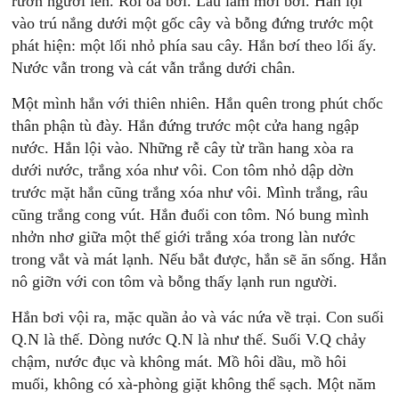
rướn người lên. Rồi òa bơi. Lâu lắm mới bơi. Hắn lội
vào trú nắng dưới một gốc cây và bỗng đứng trước một
phát hiện: một lối nhỏ phía sau cây. Hắn bơí theo lối ấy.
Nước vẫn trong và cát vẫn trắng dưới chân.
Một mình hắn với thiên nhiên. Hắn quên trong phút chốc
thân phận tù đày. Hắn đứng trước một cửa hang ngập
nước. Hắn lội vào. Những rễ cây từ trần hang xòa ra
dưới nước, trắng xóa như vôi. Con tôm nhỏ dập dờn
trước mặt hắn cũng trắng xóa như vôi. Mình trắng, râu
cũng trắng cong vút. Hắn đuổi con tôm. Nó bung mình
nhởn nhơ giữa một thế giới trắng xóa trong làn nước
trong vắt và mát lạnh. Nếu bắt được, hắn sẽ ăn sống. Hắn
nô giỡn với con tôm và bỗng thấy lạnh run người.
Hắn bơi vội ra, mặc quần ảo và vác nứa về trại. Con suối
Q.N là thế. Dòng nước Q.N là như thế. Suối V.Q chảy
chậm, nước đục và không mát. Mồ hôi dầu, mồ hôi
muối, không có xà-phòng giặt không thể sạch. Một năm