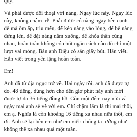
quý.
Và phải được đối thoại với nàng. Ngay lúc này. Ngay lúc
này, không chậm trễ. Phải được có nàng ngay bên cạnh
để mà ôm ấp, trìu mến, để kéo nàng vào lòng, để bế nàng
đứng lên, để đặt nàng nằm xuống, để khỏa thân cùng
nhau, hoàn toàn không có chút ngăn cách nào dù chỉ một
lượt vải mỏng. Bàn anh Diệu có sẵn giấy bút. Hắn viết.
Hắn viết trong yên lặng hoàn toàn.
Em!
Anh đã từ địa ngục trở về. Hai ngày rồi, anh đã được tự
do. 48 tiếng, đúng hơn cho đến giờ phút này anh mới
đuợc tự do 36 tiếng đồng hồ. Còn một đêm nay nữa và
ngày mai anh sẽ về với em. Chỉ chậm lắm là thì mai thôi,
em ạ. Nghĩa là còn khoảng 16 tiếng xa nhau nữa thôi, em
ơi. Anh sẽ lại bên em như em viết: chúng ta tưởng như
không thể xa nhau quá một tuần.