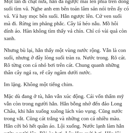
Một lần đi chặt nứa, hắn đã ngược mãi lên phía trên dòng
suối tìm vả. Nghe anh em bên toán lâm sản nói trên ấy có
vả. Vả hay mọc bên suối. Hắn ngược lên. Cứ ven suối
mà đi. Rừng im phăng phắc. Cây lá héo nẫu. Mồ hôi
dính áo. Hàn không tìm thấy vả chín. Chỉ có vài quả còn
xanh.
Nhưng bù lại, hắn thấy một vùng nước rộng. Vẫn là con
suối, nhưng ở đây lòng suối tràn ra. Nước trong. Rõ cát.
Rõ từng con cá nhỏ bơi trên cát. Chung quanh những
thân cây ngả ra, rể cây ngâm dưới nước.
Im lặng. Không một tiếng chim.
Mặc dù đang ở tù, hắn vẫn xúc động. Cái vốn thẩm mỹ
vẫn còn trong người hắn. Hắn bỗng nhớ đến đảo Long
Châu, khi hắn xuống xuồng lách vào vụng. Cũng nước
trong vắt. Cũng cát trắng và những con cá nhiều màu.
Hắn cởi bỏ hết quần áo. Lội xuống. Nước lạnh làm hắn