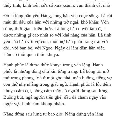
thủy tinh, kính trên cửa sổ xưa xcanh, vụn thành cát nhỏ
Đó là lòng hắn yêu Đảng, lòng hắn yêu cuộc sống. Là cái
máu thi đấu của hắn với những trở ngại, khó khăn: Vốn
sống, thời gian, kiến thức. Là lòng hắn quyết tâm đạt
được những gì cao nhất so với khả nàng của hắn. Là tình
yêu của hắn với vợ con, món nợ hắn phải trang trải với
đời, với bạn bè, với Ngọc. Ngày đi làm đêm hắn viết.
Hắn có thói quen thức khuya.
Hạnh phúc là được thức khuya trong yên lặng. Hạnh
phúc là những dòng chữ kín từng trang. Là bóng tối mờ
mờ trong phòng. Và ở một góc nhà, màn buông, tiếng vợ
con thở nhẹ nhàng trong giấc ngủ. Hạnh phúc là lúc đêm
khuya cặm cụi, bỗng cảm thấy có người đứng sau lưng.
Buông bút, ngả người trên ghế, đầu đã chạm ngay vào
ngực vợ. Linh cảm không nhầm.
Nàng đứng sau lưng tự bao giờ. Nàng đứng yên lặng