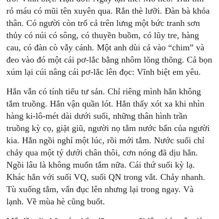
rỏ máu có mũi tên xuyên qua. Rắn thè lưỡi. Đàn bà khỏa
thân. Có người còn trổ cả trên lưng một bức tranh sơn
thủy có núi có sông, có thuyền buồm, có lũy tre, hàng
cau, có đàn cò vẫy cánh. Một anh dùi cả vào “chim” và
đeo vào đó một cái pơ-lắc bằng nhôm lõng thõng. Cả bọn
xúm lại cúi nâng cái pơ-lắc lên đọc: Vĩnh biệt em yêu.
Hắn vẫn có tính tiểu tư sản. Chỉ riêng mình hắn không
tắm truồng. Hắn vận quần lót. Hắn thấy xót xa khi nhìn
hàng ki-lô-mét dài dưới suối, những thân hình trần
truồng kỳ cọ, giặt giũ, người nọ tắm nước bẩn của người
kia. Hắn ngồi nghỉ một lúc, rồi mới tắm. Nước suối chỉ
chảy qua một tý dưới chân thôi, cơn nóng đã dịu hẳn.
Ngồi lâu là không muốn tắm nữa. Cái thứ suối kỳ lạ.
Khác hẳn với suối VQ, suối QN trong vắt. Chảy nhanh.
Tù xuống tắm, vẩn đục lên nhưng lại trong ngay. Và
lạnh. Về mùa hè cũng buốt.