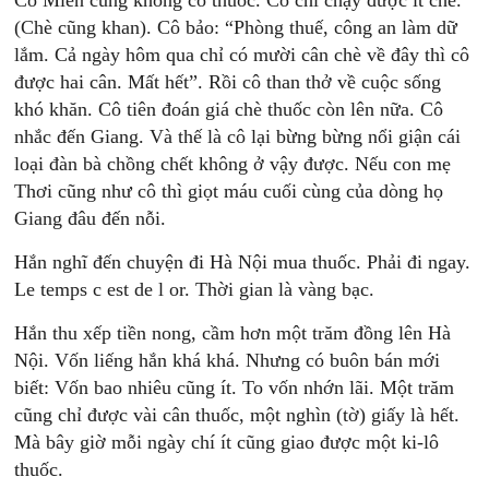
Cô Miên cũng không có thuốc. Cô chỉ chạy được ít chè.
(Chè cũng khan). Cô bảo: “Phòng thuế, công an làm dữ
lắm. Cả ngày hôm qua chỉ có mười cân chè về đây thì cô
được hai cân. Mất hết”. Rồi cô than thở về cuộc sống
khó khăn. Cô tiên đoán giá chè thuốc còn lên nữa. Cô
nhắc đến Giang. Và thế là cô lại bừng bừng nổi giận cái
loại đàn bà chồng chết không ở vậy được. Nếu con mẹ
Thơi cũng như cô thì giọt máu cuối cùng của dòng họ
Giang đâu đến nỗi.
Hắn nghĩ đến chuyện đi Hà Nội mua thuốc. Phải đi ngay.
Le temps c est de l or. Thời gian là vàng bạc.
Hắn thu xếp tiền nong, cầm hơn một trăm đồng lên Hà
Nội. Vốn liếng hắn khá khá. Nhưng có buôn bán mới
biết: Vốn bao nhiêu cũng ít. To vốn nhớn lãi. Một trăm
cũng chỉ được vài cân thuốc, một nghìn (tờ) giấy là hết.
Mà bây giờ mỗi ngày chí ít cũng giao được một ki-lô
thuốc.