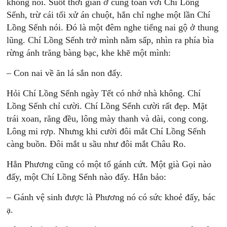
không nói. Suốt thời gian ở cùng toán với Chí Lồng
Sếnh, trừ cái tối xử án chuột, hắn chỉ nghe một lần Chí
Lồng Sếnh nói. Đó là một đêm nghe tiếng nai gộ ở thung
lũng. Chí Lồng Sếnh trở mình nằm sấp, nhìn ra phía bìa
rừng ánh trăng bàng bạc, khe khẽ một mình:
– Con nai về ăn lá sắn non đấy.
Hỏi Chí Lồng Sếnh ngày Tết có nhớ nhà không. Chí
Lồng Sếnh chỉ cười. Chí Lồng Sếnh cười rất đẹp. Mặt
trái xoan, răng đều, lông mày thanh và dài, cong cong.
Lông mi rợp. Nhưng khi cười đôi mắt Chí Lồng Sếnh
càng buồn. Đôi mắt u sầu như đôi mắt Châu Ro.
Hẳn Phương cũng có một tổ gánh cứt. Một già Gọi nào
đấy, một Chí Lồng Sếnh nào đấy. Hắn bảo:
– Gánh vệ sinh được là Phương nó có sức khoẻ đấy, bác
ạ.