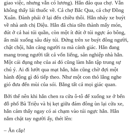
giao việc, nhưng vẫn có lương). Hắn đảo qua chợ. Vẫn
không thấy lái thuốc về. Cả chợ Bắc Qua, cả chợ Đồng
Xuân. Đành phải ở lại đến chiều thôi. Hắn nhảy xe buýt
về nhà anh chị Diệu. Hắn đã chia tiền thành mấy món,
đút ở cả hai túi quần, còn một ít đút ở túi ngực áo bông,
ấn mãi xuống sâu đáy túi. Đứng trên xe buýt đông người,
chật chội, hắn căng người ra mà cảnh giác. Hắn đang
mang trong người tất cả vốn liếng, sản nghiệp nhà hắn.
Một cái đụng nhẹ của ai đó cũng làm hắn tập trung sự
chú ý. Ai đi lướt qua mạt hắn, hắn cũng chờ đợi một
hành động gì đó tiếp theo. Như một con thỏ lắng nghe
gió đưa đến mùi của sói. Bằng tất cả mọi giác quan.
Bởi thế nên khi hắn chen ra cửa ô-tô để xuống xe ở bến
đỗ phố Bà Triệu và bị kẹt giữa đám đông ùn lại cửa xe,
hắn cảm thấy ngay có ai chạm vào túi ngực hắn. Hắn
nắm chặt tay người ấy, thét lên:
– Ăn cắp!