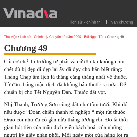
lịch sử · chính trị
văn chương
Thư viện
/
Lịch sử · Chính trị
/
Chuyện kể năm 2000 - Bùi Ngọc Tấn
/
Chương 49
Chương 49
Cái cơ chế thị trường tự phát và cứ tồn tại không chịu
chết dù bị dẹp đi dẹp lại ấy đã dạy cho hắn biết rằng:
Tháng Chạp âm lịch là tháng căng thẳng nhất về thuốc.
Từ đầu tháng mậu dịch đã không bán thuốc ra nữa. Để
chuẩn bị cho Tết Nguyên Đán. Thuốc đắt vọt.
Nhị Thanh, Trường Sơn cũng đắt như tôm tươi. Khi đó
nếu được “Đoàn chiền thanh xí nghiệp “ một tút thuốc
Đrao coi như đã có gần nửa tháng lương rồi. Đó là thời
gian hốt tiền của mậu dịch viên bách hoá, của những
người ký giấy phân phối. Mỗi ngày một cửa hàng lọt ra