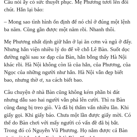
Câu nói ấy có sức thuyết phục. Mẹ Phương tươi lên đôi
chút. Hắn lại bảo:
– Mong sao tình hình ổn định để nó chỉ ở đúng một lệnh
ba năm. Cũng gần được một năm rồi. Nhanh thôi.
Mẹ Phương nhất dịnh giữ hắn ở lại ăn cơm và ngủ ở đấy.
Nhưng hắn viện nhiều lý do để về chỗ Lê Bàn. Suốt dọc
đường ngồi sau xe đạp của Bàn, hắn bỗng thấy Hà Nội
khác rồi. Hà Nội không còn là của hắn, của Phương, của
Ngọc của những người như hắn. Hà Nội vẫn đẹp biết
bao, nhưng thờ ơ, xa cách biết bao.
Câu chuyện ở nhà Bàn cũng không kém phần bi đát
nhưng dẫu sao hai người vẫn phá lên cười. Thì ra Bàn
cũng đang bị treo giò. Và đã bị thẩm vấn nhiều lần. Khi
giấy gọi. Khi giấy báo. Chưa một lần được giấy mời. Có
thể do Bàn chơi với mấy người có vấn đề đã bị bắt.
Trong đó có Nguyễn Vũ Phương. Họ nắm được cả Bàn