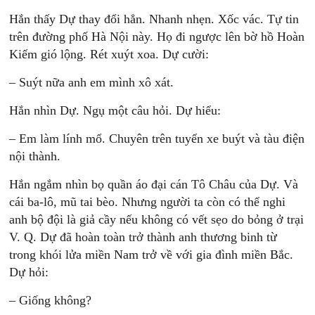
Hắn thấy Dự thay đổi hẳn. Nhanh nhẹn. Xốc vác. Tự tin
trên đường phố Hà Nội này. Họ đi ngược lên bờ hồ Hoàn
Kiếm gió lộng. Rét xuýt xoa. Dự cười:
– Suýt nữa anh em mình xô xát.
Hắn nhìn Dự. Ngụ một câu hỏi. Dự hiểu:
– Em làm lính mổ. Chuyên trên tuyến xe buýt và tàu điện
nội thành.
Hắn ngắm nhìn bọ quần áo đại cán Tô Châu của Dự. Và
cái ba-lô, mũ tai bèo. Nhưng người ta còn có thể nghi
anh bộ đội là giả cầy nếu không có vết sẹo do bỏng ở trại
V. Q. Dự đã hoàn toàn trở thành anh thương binh từ
trong khói lửa miền Nam trở về với gia đình miền Bắc.
Dự hỏi:
– Giống không?