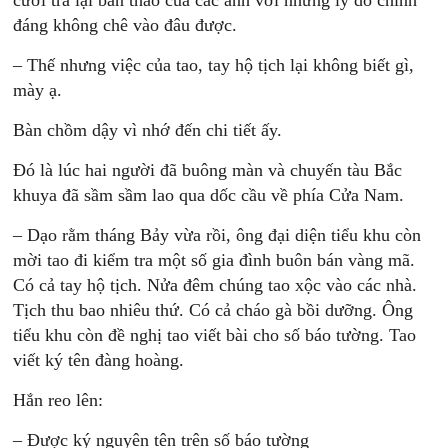
cười trả lại bản thảo của các anh với những lý do chính
đáng không chê vào đâu được.
– Thế nhưng việc của tao, tay hộ tịch lại không biết gì,
mày ạ.
Bàn chồm dậy vì nhớ đến chi tiết ấy.
Đó là lúc hai người đã buông màn và chuyến tàu Bắc
khuya đã sầm sầm lao qua dốc cầu về phía Cửa Nam.
– Dạo rằm tháng Bảy vừa rồi, ông đại diện tiểu khu còn
mời tao đi kiểm tra một số gia đình buôn bán vàng mã.
Có cả tay hộ tịch. Nửa đêm chúng tao xộc vào các nhà.
Tịch thu bao nhiêu thứ. Có cả cháo gà bồi dưỡng. Ông
tiểu khu còn đề nghị tao viết bài cho số báo tường. Tao
viết ký tên đàng hoàng.
Hắn reo lên:
– Được ký nguyên tên trên số báo tường