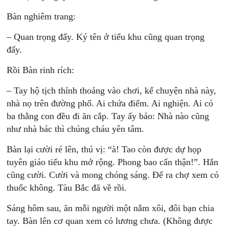
Bàn nghiêm trang:
– Quan trọng đấy. Ký tên ở tiểu khu cũng quan trọng
đấy.
Rồi Bàn rinh rích:
– Tay hộ tịch thỉnh thoảng vào chơi, kể chuyện nhà này,
nhà nọ trên đường phố. Ai chứa điếm. Ai nghiện. Ai có
ba thằng con đều đi ăn cắp. Tay ấy bảo: Nhà nào cũng
như nhà bác thì chúng cháu yên tâm.
Bàn lại cười ré lên, thú vị: “à! Tao còn được dự họp
tuyên giáo tiểu khu mở rộng. Phong bao cẩn thận!”. Hắn
cũng cười. Cười và mong chóng sáng. Để ra chợ xem có
thuốc không. Tàu Bắc đã về rồi.
Sáng hôm sau, ăn mỗi người một nắm xôi, đôi bạn chia
tay. Bàn lên cơ quan xem có lương chưa. (Không được