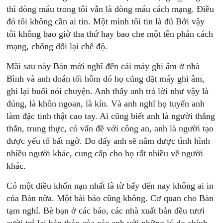
thì dòng máu trong tôi vẫn là dòng máu cách mạng. Điều
đó tôi không cần ai tin. Một mình tôi tin là đủ Bởi vậy
tôi không bao giờ tha thứ hay bao che một tên phản cách
mạng, chống dối lại chế độ.
Mãi sau này Bàn mới nghĩ đến cái máy ghi âm ở nhà
Bình và anh đoán tối hôm đó họ cũng đặt máy ghi âm,
ghi lại buổi nói chuyện. Anh thấy anh trả lời như vậy là
đúng, là khôn ngoan, là kín. Và anh nghĩ họ tuyển anh
làm đặc tinh thật cao tay. Ai cũng biết anh là người thẳng
thắn, trung thực, có vấn đề với công an, anh là người tạo
được yếu tố bất ngờ. Do đấy anh sẽ nắm được tình hình
nhìều người khác, cung cấp cho họ rất nhiều về người
khác.
Có một điều khốn nạn nhất là từ bấy đến nay không ai in
của Bàn nữa. Một bài báo cũng không. Cơ quan cho Bàn
tạm nghỉ. Bè bạn ở các báo, các nhà xuất bản đều tươi