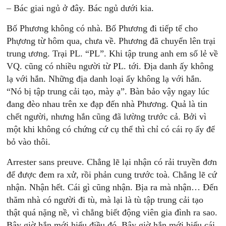
– Bác giai ngủ ở đây. Bác ngủ dưới kia.
Bố Phương không có nhà. Bố Phương đi tiếp tế cho
Phựơng từ hôm qua, chưa về. Phương đã chuyển lên trại
trung ương. Trại PL. “PL”. Khi tập trung anh em số lẻ về
VQ. cũng có nhiều người từ PL. tới. Địa danh ấy không
lạ với hắn. Những địa danh loại ấy không lạ với hắn.
“Nó bị tập trung cải tạo, mày ạ”. Bàn bảo vậy ngay lúc
đang đèo nhau trên xe đạp đến nhà Phương. Quả là tin
chết người, nhưng hắn cũng đã lường trước cả. Bởi vì
một khi không có chứng cứ cụ thể thì chỉ có cái rọ ấy để
bỏ vào thôi.
Arrester sans preuve. Chẳng lẽ lại nhận có rải truyền đơn
để được đem ra xử, rồi phản cung trước toà. Chẳng lẽ cứ
nhận. Nhận hết. Cái gì cũng nhận. Bịa ra mà nhận… Đến
thăm nhà có người đi tù, mà lại là tù tập trung cải tạo
thật quá nặng nề, vì chẳng biết động viên gia đình ra sao.
Bây giờ hắn mới hiểu điều đó. Bây giờ hắn mới hiểu cái