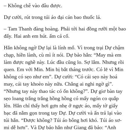
– Không chê vào đâu được.
Dự cười, rút trong túi áo đại cán bao thuốc lá.
– Tam Thanh đàng hoàng. Phải tới hai đồng rưỡi một bao
đấy. Hai anh em hút. ấm cả cổ.
Hắn không ngờ Dự lại là lính mổ. Vì trong trại Dự chậm
chạp, hiền lành, cù mì ít nói. Dự bảo hắn: “May mà em
làm được nghề này. Lúc đầu cũng lo. Sợ lắm. Nhưng rồi
quen. Em với Min. Min bị bắt tháng trước. Có lẽ vì Min
không có sẹo như em”. Dự cười: “Có cái sẹo này hoá
may, cái tay khoèo này nữa. Chẳng ai nghi ngờ gì”.
“Nhưng tay này thao tác có ổn không?”. Dự giơ bàn tay
sẹo loang trắng trắng hồng hồng có mấy ngón co quắp
lên. Hắn chỉ thấy hơi gợn nhẹ ở ngực áo, mấy tờ giấy
bạc đã nằm gọn trong tay Dự. Dự cười và ấn trả lại vào
túi hắn. “Được không? Túi áo bông hơi khó. Túi áo sơ-
mi dễ hơn”. Và Dự bảo hắn như Giang đã bảo: “Anh