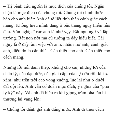
– Trị bệnh cứu người là mục đích của chúng tôi. Ngăn
chặn là mục đích của chúng tôi. Chúng tôi chính thức
báo cho anh biết: Anh đã tê liệt tinh thần cảnh giác cách
mạng. Không hiểu mình đang ở bậc thang nguy hiểm nào
đâu. Văn nghệ sĩ các anh là như vậy. Rất ngu ngơ về lập
trường. Rất non nớt mà cứ tưởng ta đây hiểu biết. Cái
nguy là ở đấy. àm việc với anh, nhắc nhở anh, cảnh giác
anh, điều đó là cần thiết. Cần thiết cho anh. Cần thiết cho
cách mạng.
Những lời nói đanh thép, không cho cãi, những lời của
chân lý, của đạo đức, của giai cấp, của sự cứu rỗi, khi xa
xăm, như trên trời cao vọng xuống, lúc lại như ở dưới
đất dội lên. Anh vẫn cố đoán mục đích, ý nghĩa của “pha
ly kỳ” này. Và anh đã hiểu ra khi giọng trầm pha lẫn bi
thương lại vang lên:
– Chúng tôi đánh giá anh đúng mức. Anh đi theo cách