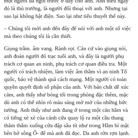
một người đã ngồi trước ở đây chờ anh. Anh hiểu ngay
đó là thủ trưởng, là người đối thoại với anh. Nhưng tại
sao lại không bật điện. Sao lại như tiểu thuyết thế này.
– Chúng tôi mời anh đến đây để nói với anh một số việc
mà theo chúng tôi là cần thiết.
Giọng trầm. âm vang. Rành rọt. Căn cứ vào giọng nói,
anh đoán người đó trạc tuổi anh, và đây là người phụ
trách cơ quan an ninh, phụ trách cơ quan điều tra. Một
người có trách nhiệm, làm việc âm thầm vì an ninh Tổ
quốc, bảo vệ thành quả cách mạng. Một người có toàn
quyền quyết định số phận của anh. Với bản chất dễ xúc
cảm, anh thấy như bóng tối trong phòng đặc thêm, mặc
dù anh có thể nhìn rõ màu sáng mờ mờ của những bức
tường. Anh thấy như anh đang ở trong một căn hầm và
có tiếng xè xè của cánh cửa quay lộ ra một cầu thang
thăm thẳm xuống cửa đập sâu tít như trong Hầm bí mật
bên bờ sông Ô- đê mà anh đã đọc. Da anh rờn rợn lạnh.