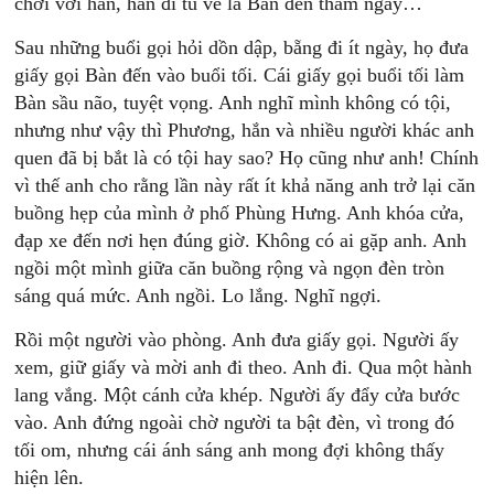
chơi với hắn, hắn đi tù về là Bàn đến thăm ngay…
Sau những buổi gọi hỏi dồn dập, bẵng đi ít ngày, họ đưa
giấy gọi Bàn đến vào buổi tối. Cái giấy gọi buổi tối làm
Bàn sầu não, tuyệt vọng. Anh nghĩ mình không có tội,
nhưng như vậy thì Phương, hắn và nhiều người khác anh
quen đã bị bắt là có tội hay sao? Họ cũng như anh! Chính
vì thế anh cho rằng lần này rất ít khả năng anh trở lại căn
buồng hẹp của mình ở phố Phùng Hưng. Anh khóa cửa,
đạp xe đến nơi hẹn đúng giờ. Không có ai gặp anh. Anh
ngồi một mình giữa căn buồng rộng và ngọn đèn tròn
sáng quá mức. Anh ngồi. Lo lắng. Nghĩ ngợi.
Rồi một người vào phòng. Anh đưa giấy gọi. Người ấy
xem, giữ giấy và mời anh đi theo. Anh đi. Qua một hành
lang vắng. Một cánh cửa khép. Người ấy đẩy cửa bước
vào. Anh đứng ngoài chờ người ta bật đèn, vì trong đó
tối om, nhưng cái ánh sáng anh mong đợi không thấy
hiện lên.