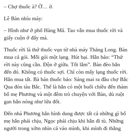
– Chợ thuốc à? Ờ… ờ.
Lê Bàn nhíu mày:
– Hình như ở phố Hàng Mã. Tao vẫn mua thuốc rời và
giấy cuộn ở đấy mà.
Thuốc rời là thứ thuốc vụn từ nhà máy Thăng Long. Bàn
mua cả gói. Mỗi gói một lạng. Hút bại. Hắn bảo: “Thứ
rời này cũng cần. Độn ở giữa. Tốt lắm”. Bàn đèo hắn
đến đó. Không có thuốc sợi. Chỉ còn mấy lạng thuốc rời.
Hắn mua tất. Bà bán thuốc bảo: Sáng mai ra đầu chợ Bắc
Qua đón tàu Bắc. Thế là hắn có một buổi chiều đến thàm
bố mẹ Phương và một đêm trò chuyện với Bàn, dù ruột
gan hắn nóng như lửa đốt.
Đến nhà Phương hắn hình dung được tất cả những gì bố
mẹ hắn phải chịu, Ngọc phải chịu khi hắn đi tù. Những
người trong xớm nhìn cả vào mình, khi mình đi thẳng