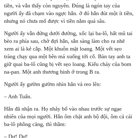
tiền, và vẫn thấy còn nguyên. Đúng là ngón tay của
người ấy đã chạm vào ngực hắn. ở đó hắn đút một ít tiền,
nhưng nó chưa mổ được vì tiền nằm quá sâu.
Người ấy vẫn đứng dưới đường, xốc lại ba-lô, hất mũ tai
bèo ra phía sau, chờ đợi hắn, sẵn sàng làm cho ra nhẽ
xem ai là kẻ cắp. Một khuôn mặt loang. Một vết sẹo
tràng chạy qua một bên má xuống tới cổ. Bàn tay anh ta
giữ quai ba-lô cũng bị vết sẹo loang. Kiểu cháy của bom
na-pan. Một anh thương binh ở trong B ra.
Người ấy gườm gườm nhìn hắn và reo lên:
– Anh Tuấn.
Hắn đã nhận ra. Họ nhảy bổ vào nhau trước sự ngạe
nhiên của mọi người. Hắn ôm chặt anh bộ đội, ôm cả cái
ba-lô phồng căng, thì thầm:
– Dự! Dự!