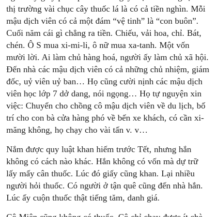
thị trường vài chục cây thuốc lá là có cả tiền nghìn. Mỗi
mậu dịch viên có cả một đám “vệ tinh” là “con buôn”.
Cuối năm cái gì chẳng ra tiền. Chiếu, vải hoa, chỉ. Bát,
chén. Ô S mua xi-mi-li, ô nữ mua xa-tanh. Một vốn
mười lời. Ai làm chủ hàng hoá, người ấy làm chủ xã hội.
Đến nhà các mậu dịch viên có cả những chủ nhiệm, giám
đốc, uỷ viên uỷ ban… Họ cũng cười nịnh các mậu dịch
viên học lớp 7 dở dang, nói ngọng… Họ tự nguyện xin
việc: Chuyển cho chồng cô mậu dịch viên về du lịch, bố
trí cho con bà cửa hàng phó về bến xe khách, có cần xi-
măng không, họ chạy cho vài tấn v. v…
Nắm được quy luật khan hiếm trước Tết, nhưng hắn
không có cách nào khác. Hắn không có vốn mà dự trữ
lấy mấy cân thuốc. Lúc đó giấy cũng khan. Lại nhiều
người hỏi thuốc. Có người ở tận quê cũng đến nhà hắn.
Lúc ấy cuộn thuốc thật tiếng tăm, danh giá.