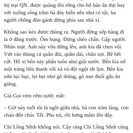
thị trại QN. được quăng lên rừng cho hổ báo ăn thịt hay
vứt xuống sông trầm hà đáy biển nếu như có tội, ba
người chống đòn gánh đứng phía sau nhà xí.
Không sao kéo được thùng ra. Người đứng xếp hàng đi
ỉa ở đằng trước. Ôm bụng. Đứng chéo chân. Gập người.
Nhăn mặt. Anh này vừa đứng lên, anh kia đã chen vội.
Vứt vào thùng cả quần đùi, quần dài, chăn sợi. Bê bết
cứt. Hố xí bên này phân tuôn như giội nước. Bên kia nổ
một tràng liên thanh xối xả và đột ngột tắt lịm. Bên kia
nữa lục bục, lẹt bẹt như gõ thúng, gõ mẹt đuổi gấu ăn
giăng.
Già Gọi rơm rớm nước mắt:
– Giờ này tuổi tôi là ngồi giữa nhà, bà con xóm làng, con
cháu đến chúc Tết. Pha trà, rồi bưng mâm lên đây.
Chí Lồng Sếnh không nói. Cậy răng Chí Lồng Sếnh cũng