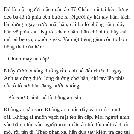
Đó là một người mặc quần áo Tô Châu, mũ tai bèo, lưng
đeo ba-lô từ phía bên bước ra. Người ấy hất tay hắn, lách
lên đứng ngay trước mặt hắn, cái ba-lô phồng căng đẩy
hắn về phía sau. Người chen chân, hắn chỉ nhìn thấy cái
mũ tai bèo cụp xuống gáy. Và một tiếng gầm còn to hơn
tiếng thét của hắn:
– Chính mày ăn cắp!
Nhảy được xuống đường rồi, anh bộ đội chưa đi ngay.
Anh ta đứng dưới lòng đường chờ hắn, chỉ tay lên phía
cửa ô-tô nơi hắn đang bước xuống:
– Bà con! Chính nó là thằng ăn cắp.
Không ai bảo sao. Không ai muốn dây vào cuộc tranh
cãi. Không ai muốn vạch mặt tên ăn cắp. Mọi người nhìn
vào hắn, nhìn vào người mặc quần áo bộ đội một cách tò
mò, rồi tản đi. Theo phản xạ, hắn đưa tay kiểm tra các túi