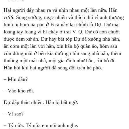
Hai người đẩy nhau ra và nhìn nhau một lần nữa. Hắn
cười. Sung sướng, ngạc nhiên và thích thú vì anh thương
binh bị bom na-pan ở B ra này lại chính là Dự. Dự mặt
loang tay loang vì bị cháy ở trại V. Q. Dự có con chuột
được đem xử án. Dự hay bắt tóp Dự đã xuống nhà hắn,
ăn cơm một lần với hắn, xin hắn bộ quần áo, hôm sau
còn đứng mãi ở bên kia đường nhìn sang nhà hắn, thèm
thuồng một mái nhà, một gia đình như hắn, rồi bỏ đi.
Hắn hỏi khi hai người đã sóng đôi trên hè phố.
– Min đâu?
– Vào kho rồi.
Dự đáp thản nhiên. Hắn bị bất ngờ:
– Vì sao?
– Tý nữa. Tý nữa em nói anh nghe.