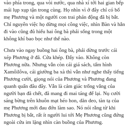
vào phía trong, qua vòi nước, qua nhà xí tới hai gian bếp
mái lụp xụp tận trong cùng. Họ nhìn vì ở đây chỉ có bố
mẹ Phương và một người con trai phản động đã bị bắt.
Chỉ nguyên việc họ dừng mọi công việc, nhìn Bàn và hắn
đi vào cũng đủ hiểu hai ông bà phải sống trong một
không khí bao bọc như thế nào.
Chưa vào ngay buồng hai ông bà, phải dừng trước cái
xép Phương ở đã. Cửa khép. Đẩy vào. Không còn
Phương nữa. Nhưng vẫn còn cái giá sách, tấm hình
Xamôilôva, cái giường ba xà thì vẫn như nghe thấy tiếng
Phương cười, giọng nói của Phương và Phương đang
quanh quẩn đâu đây. Vẫn là cảm giác trống vắng của
người bạn đã chết, đã mang đi mai táng để lại. Nụ cười
sáng bừng trên khuôn mạt héo hon, dăn deo, tàn tạ của
mẹ Phương mới đau đớn làm sao. Nó nói rằng từ khi
Phương bị bắt, rất ít người lui tới Mẹ Phương cũng đứng
ngoài cửa im lặng nhìn càn buồng của Phương.