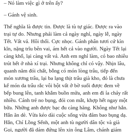
– Nó làm việc gì ở trên ấy?
– Gánh vệ sinh.
Thế nghĩa là được tin. Được là tù tự giác. Được ra vào
trại tự do. Nhưng phải làm cả ngày nghỉ, ngày lễ, ngày
Tết. Vất vả. Hôi thối. Cực nhọc. Gánh phân tươi cứ kìn
kĩn, nặng trĩu bên vai, ám hết cả vào người. Ngày Tết lại
càng khổ, lại càng vất vả. Anh em nghỉ làm, có bao nhiêu
trút hết ở nhà xí trại. Nhưng không chỉ có vậy. Nhịn lâu,
quanh năm đói chất, bỗng có món lòng trâu, tiếp đến
món xương trâu, lại ba lạng thịt trâu già kho, đó là chưa
kể món da trâu rắc vôi bột vất ở bờ suối được đem về
bếp bung lên, tanh khắm buồn mửa, anh em đi ỉa chảy rất
nhiều. Cánh trẻ no bụng, đói con mắt, khợp hết ngay một
bữa. Những anh được bạc đu càng hăng. Không như hắn.
Hắn ăn dè. Vừa kéo dài cuộc sống vừa đảm bao bụng dạ.
Hắn, Chí Lồng Sếnh, một anh tù người dân tộc và già
Gọi, người đã dám đứng lên xin ông Lâm, chánh giám