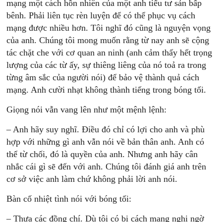
mạng một cách hồn nhiên của một anh tiểu tư sản bấp
bênh. Phải liên tục rèn luyện để có thể phục vụ cách
mạng được nhiều hơn. Tôi nghĩ đó cũng là nguyện vọng
của anh. Chúng tôi mong muốn rằng từ nay anh sẽ cộng
tác chặt che với cơ quan an ninh (anh cảm thấy hết trọng
lượng của các từ ấy, sự thiêng liêng của nó toả ra trong
từng âm sắc của người nói) để bảo vệ thành quả cách
mạng. Anh cười nhạt không thành tiếng trong bóng tối.
Giọng nói vẫn vang lên như một mệnh lệnh:
– Anh hãy suy nghĩ. Điều đó chỉ có lợi cho anh và phù
hợp với những gì anh vẫn nói về bản thân anh. Anh có
thể từ chối, đó là quyền của anh. Nhưng anh hãy cân
nhắc cái gì sẽ đến với anh. Chúng tôi đánh giá anh trên
cơ sở việc anh làm chứ không phải lời anh nói.
Bàn cố nhiệt tình nói với bóng tối:
– Thưa các đồng chí. Dù tôi có bị cách mạng nghi ngờ