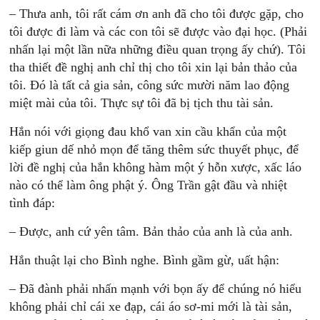
– Thưa anh, tôi rất cám ơn anh đã cho tôi được gặp, cho
tôi được đi làm và các con tôi sẽ được vào đại học. (Phải
nhấn lại một lần nữa những điều quan trọng ấy chứ). Tôi
tha thiết đề nghị anh chỉ thị cho tôi xin lại bản thảo của
tôi. Đó là tất cả gia sản, công sức mười năm lao động
miệt mài của tôi. Thực sự tôi đã bị tịch thu tài sản.
Hắn nói với giọng đau khổ van xin cầu khẩn của một
kiếp giun dế nhỏ mọn để tăng thêm sức thuyết phục, để
lời đề nghị của hắn không hàm một ý hỗn xược, xấc láo
nào có thể làm ông phật ý. Ông Trần gật đầu và nhiệt
tình đáp:
– Được, anh cứ yên tâm. Bản thảo của anh là của anh.
Hắn thuật lại cho Bình nghe. Bình gầm gừ, uất hận:
– Đã đành phải nhấn mạnh với bọn ấy để chúng nó hiểu
không phải chỉ cái xe đạp, cái áo sơ-mi mới là tài sản,