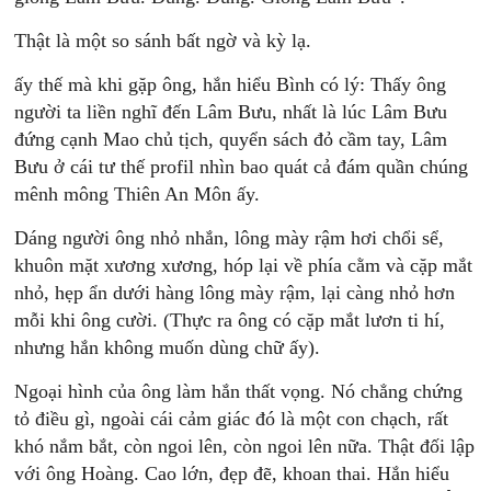
Thật là một so sánh bất ngờ và kỳ lạ.
ấy thế mà khi gặp ông, hắn hiểu Bình có lý: Thấy ông
người ta liền nghĩ đến Lâm Bưu, nhất là lúc Lâm Bưu
đứng cạnh Mao chủ tịch, quyển sách đỏ cầm tay, Lâm
Bưu ở cái tư thế profil nhìn bao quát cả đám quần chúng
mênh mông Thiên An Môn ấy.
Dáng người ông nhỏ nhắn, lông mày rậm hơi chổi sể,
khuôn mặt xương xương, hóp lại về phía cằm và cặp mắt
nhỏ, hẹp ẩn dưới hàng lông mày rậm, lại càng nhỏ hơn
mỗi khi ông cười. (Thực ra ông có cặp mắt lươn ti hí,
nhưng hắn không muốn dùng chữ ấy).
Ngoại hình của ông làm hắn thất vọng. Nó chẳng chứng
tỏ điều gì, ngoài cái cảm giác đó là một con chạch, rất
khó nắm bắt, còn ngoi lên, còn ngoi lên nữa. Thật đối lập
với ông Hoàng. Cao lớn, đẹp đẽ, khoan thai. Hắn hiểu