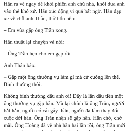
Hắn ra về ngay để khỏi phiền anh chủ nhà, khỏi đưa anh
vào thế khó xử. Hắn xúc động vì quá bất ngờ. Hắn đạp
xe về chỗ anh Thân, thở hổn hển:
– Em vừa gặp ông Trần xong.
Hắn thuật lại chuyện và nói:
– Ông Trần hẹn cho em gặp rồi.
Anh Thân bảo:
– Gặp một ông thường vụ làm gì mà cứ cuống lên thế.
Binh thường thôi.
Không bình thường đâu anh ơi! Đây là lần đầu tiên một
ông thường vụ gặp hắn. Mà lại chính là ông Trần, người
bắt hắn, người có cái gậy thần, người đã làm thay đổi
cuộc đời hắn. Ông Trần nhận sẽ gặp hắn. Hắn chờ, chờ
mãi. Ông Hoàng đã về nhà hắn hai lần rồi, ông Trần mới