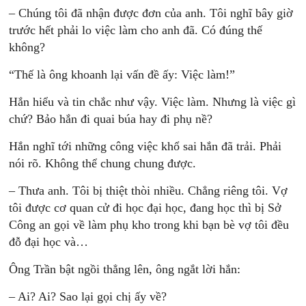
– Chúng tôi đã nhận được đơn của anh. Tôi nghĩ bây giờ
trước hết phải lo việc làm cho anh đã. Có đúng thế
không?
“Thế là ông khoanh lại vấn đề ấy: Việc làm!”
Hắn hiểu và tin chắc như vậy. Việc làm. Nhưng là việc gì
chứ? Bảo hắn đi quai búa hay đi phụ nề?
Hắn nghĩ tới những công việc khổ sai hắn đã trải. Phải
nói rõ. Không thể chung chung được.
– Thưa anh. Tôi bị thiệt thòi nhiều. Chẳng riêng tôi. Vợ
tôi được cơ quan cử đi học đại học, đang học thì bị Sở
Công an gọi về làm phụ kho trong khi bạn bè vợ tôi đều
đỗ đại học và…
Ông Trần bật ngồi thẳng lên, ông ngắt lời hắn:
– Ai? Ai? Sao lại gọi chị ấy về?