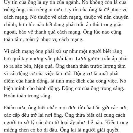
Uy tín của ông là uy tín của ngành. Nó không còn là của
riêng ông, của riêng ai nữa. Uy tín của ông là để phục vụ
cách mạng. Nó thuộc về cách mạng, thuộc về nền chuyên
chính, hơn lúc nào hết đang phải trấn áp thù trong giặc
ngoài, bảo vệ thành quả cách mạng. Ông lúc nào cũng
toàn tâm, toàn ý phục vụ cách mạng.
Vì cách mạng ông phải xử sự như một người bíết rằng
hơi quá tay nhưng vẫn phải làm. Lưỡi gươm trấn áp phải
tỏ ra sắc bén, hiệu quả. Ông thanh thản trước lương tâm
vì cái động cơ của việc làm đó. Động cơ là xuất phát
điểm của hành động, là tính mục đích của công việc. Nó
biện minh cho hành động. Động cơ của ông trong sáng.
Hoàn toàn trong sáng.
Điểm nữa, ông biết chắc mọi đơn từ của hắn gửi các nơi,
các cấp đều trở lại nơi ông. Ông thừa biết cái cung cách
người ta xử lý các đơn từ loại ấy như thế nào. Kiến trong
miệng chén có bò đi đâu. Ông lại là người giải quyết.