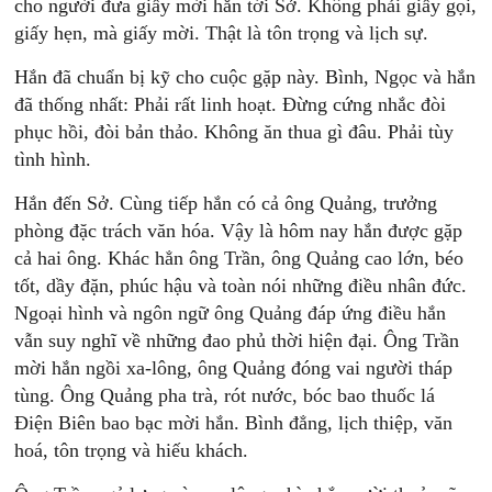
cho người đưa giấy mời hắn tới Sở. Không phải giấy gọi,
giấy hẹn, mà giấy mời. Thật là tôn trọng và lịch sự.
Hắn đã chuẩn bị kỹ cho cuộc gặp này. Bình, Ngọc và hắn
đã thống nhất: Phải rất linh hoạt. Đừng cứng nhắc đòi
phục hồi, đòi bản thảo. Không ăn thua gì đâu. Phải tùy
tình hình.
Hắn đến Sở. Cùng tiếp hắn có cả ông Quảng, trưởng
phòng đặc trách văn hóa. Vậy là hôm nay hắn được gặp
cả hai ông. Khác hẳn ông Trần, ông Quảng cao lớn, béo
tốt, dầy đặn, phúc hậu và toàn nói những điều nhân đức.
Ngoại hình và ngôn ngữ ông Quảng đáp ứng điều hắn
vẫn suy nghĩ về những đao phủ thời hiện đại. Ông Trần
mời hắn ngồi xa-lông, ông Quảng đóng vai người tháp
tùng. Ông Quảng pha trà, rót nước, bóc bao thuốc lá
Điện Biên bao bạc mời hắn. Bình đẳng, lịch thiệp, văn
hoá, tôn trọng và hiếu khách.