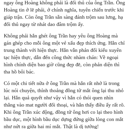
ngay ông Hoàng không phải là đối thủ của ông Trần. Ông
Hoàng tin ở lẽ phải, ở chính nghĩa, tuyên chiến trước khi
giáp trận. Còn ông Trần sẵn sàng đánh trộm sau lưng, hạ
đối thủ ngay từ nhát dao đâm trộm ấy.
Không phải hắn ghét ông Trần hay yêu ông Hoàng mà
gán ghép cho mỗi ông một vẻ xấu đẹp thích ứng. Hắn chỉ
trung thành với hiện thực. Hắn vẫn phản đối kiểu xuyên
tạc hiện thực, dẫn đến công thức nhàm chán: Về ngoại
hình chính diện bao giờ cũng đẹp đẽ, còn phản diện thì
tha hồ bôi bác.
Có một chi tiết nữa ở ông Trần mà hắn rất nhớ là trong
lúc nói chuyện, thỉnh thoảng đồng tử mắt ông lại thu nhỏ
lại. Hắn quả quyết như vậy vì hắn có thói quen nhìn
thẳng vào mat người đối thoại, và hắn thấy điều ấy rất rõ.
Khi ông Trần xúc động, đồng tử ông hơi co lại theo hình
bầu dục, một hình bầu dục dựng đứng giữa lòng con mắt
như nứt ra giữa hai mí mắt. Thật là dị tướng!