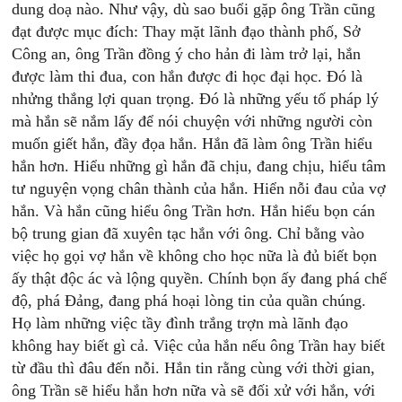
dung doạ nào. Như vậy, dù sao buổi gặp ông Trần cũng
đạt được mục đích: Thay mặt lãnh đạo thành phố, Sở
Công an, ông Trần đồng ý cho hản đi làm trở lại, hắn
được làm thi đua, con hắn được đi học đại học. Đó là
nhửng thắng lợi quan trọng. Đó là những yếu tố pháp lý
mà hắn sẽ nắm lấy để nói chuyện với những người còn
muốn giết hắn, đầy đọa hắn. Hắn đã làm ông Trần hiểu
hắn hơn. Hiểu những gì hắn đã chịu, đang chịu, hiểu tâm
tư nguyện vọng chân thành của hắn. Hiển nỗi đau của vợ
hắn. Và hắn cũng hiểu ông Trần hơn. Hắn hiểu bọn cán
bộ trung gian đã xuyên tạc hắn với ông. Chỉ bằng vào
việc họ gọi vợ hắn về không cho học nữa là đủ biết bọn
ấy thật độc ác và lộng quyền. Chính bọn ấy đang phá chế
độ, phá Đảng, đang phá hoại lòng tin của quần chúng.
Họ làm những việc tầy đình trắng trợn mà lãnh đạo
không hay biết gì cả. Việc của hắn nếu ông Trần hay biết
từ đầu thì đâu đến nỗi. Hắn tin rằng cùng với thời gian,
ông Trần sẽ hiểu hắn hơn nữa và sẽ đối xử với hắn, với