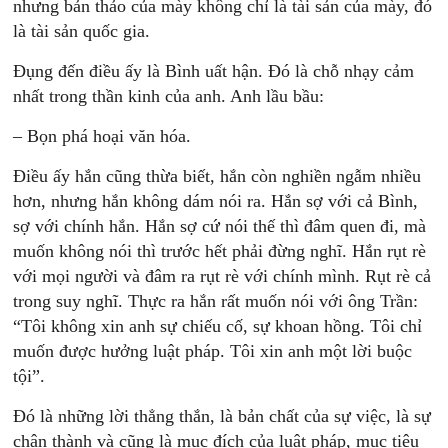
nhưng bản thảo của mày không chỉ là tài sản của mày, đó
là tài sản quốc gia.
Đụng đến điều ấy là Bình uất hận. Đó là chỗ nhạy cảm
nhất trong thần kinh của anh. Anh lầu bầu:
– Bọn phá hoại văn hóa.
Điều ấy hắn cũng thừa biết, hắn còn nghiền ngẫm nhiều
hơn, nhưng hắn không dám nói ra. Hắn sợ với cả Bình,
sợ với chính hắn. Hắn sợ cứ nói thế thì đâm quen đi, mà
muốn không nói thì trước hết phải đừng nghĩ. Hắn rụt rè
với mọi người và đâm ra rụt rè với chính mình. Rụt rè cả
trong suy nghĩ. Thực ra hắn rất muốn nói với ông Trần:
“Tôi không xin anh sự chiếu cố, sự khoan hồng. Tôi chỉ
muốn được hưởng luật pháp. Tôi xin anh một lời buộc
tội”.
Đó là những lời thẳng thắn, là bản chất của sự việc, là sự
chân thành và cũng là mục đích của luật pháp, mục tiêu