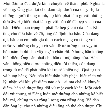
Mọi đơn từ đều được kính chuyển về thành phố. Nghĩa là
về ông. Ông giao lại cho đám cấp dưới của ông. Họ là
những người thông minh, họ biết phải làm gì với những
đơn ấy. Họ biết phải làm gì với hắn để đè bẹp ý chí của
hắn. Điều quan trọng là phải đè bẹp ý chí của hắn. Khi
ông cho đưa hắn về 75, ông đã định tha hắn. Của đáng
tội, bắt con em một gia đình cách mạng có công với
nước vì những chuyện có vấn đề tư tưởng như vậy tù
bốn nảm là đủ cho việc ngăn chặn rồi. Nhưng hắn không
biết điều. Ông cần phải cho hắn đi một tăng nữa. Hắn
vẫn không hiểu được những điều tối thiểu, còn đang
trong tù mà đã phát biểu khi ra sẽ khiếu nại. Quá tự tin
và hung hăng. Nếu hắn biết thân biết phận, biết cách xử
lý, nhận vài khuyết điểm nào đó – ai mà chả có khuyết
điểm- hắn sẽ được ông đối xử một cách khác. Một cách
đối xử chứng tỏ Đảng luôn mở đường cho những kẻ biết
hối cải, chứng tỏ sự rộng lượng của riêng ông. Và dẫn
dần ông lại cho nó những điều ông có thể cho được. Chỉ