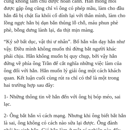
cũng không làm chủ được hoàn cảnh. Hắn mong mỏi
được gặp ông cũng chỉ vì ông có phép mầu, làm cho đầu
hắn đã bị chặt lìa khỏi cổ dính lại với thân mình, làm cho
lồng ngực hắn bị dạn bắn thủng lỗ chỗ, máu phun phè
phè, bỗng dưng lành lại, da thịt mịn màng.
“Kỷ sở bất dục, vật thi ư nhân”. Bố hắn vẫn dạy hắn như
vậy. Điều mình không muốn thì đừng bắt người khác
phải chịu. Hắn không muốn bị quy chụp, bởi vậy hắn
đứng về phía ông Trần để cắt nghĩa những việc làm của
ông đối với hắn. Hắn muốn lý giải ông một cách khách
quan. Kết luận cuối cùng rút ra chỉ có thể là một trong
hai trường hợp sau đây:
1- Những thông tin về hắn đến với ông bị bóp méo, sai
lạc.
2- Ông bắt hắn vì cách mạng. Nhưng khi ông biết bắt hắn
là sai, ông không có cách nào sửa lại được. Ông đành