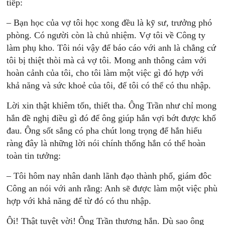
tiếp:
– Bạn học của vợ tôi học xong đều là kỹ sư, trưởng phó
phòng. Có người còn là chủ nhiệm. Vợ tôi về Công ty
làm phụ kho. Tôi nói vậy để báo cáo với anh là chẳng cứ
tôi bị thiệt thòi mà cả vợ tôi. Mong anh thông cảm với
hoàn cảnh của tôi, cho tôi làm một việc gì đó hợp với
khả năng và sức khoẻ của tôi, để tôi có thể có thu nhập.
Lời xin thật khiêm tốn, thiết tha. Ông Trần như chỉ mong
hắn đề nghị điều gì đó để ông giúp hắn vợi bớt được khổ
đau. Ông sốt sắng có pha chút long trọng để hắn hiểu
ràng đây là những lời nói chính thống hắn có thể hoàn
toàn tin tưởng:
– Tôi hôm nay nhân danh lãnh đạo thành phố, giám đôc
Công an nói với anh rằng: Anh sẽ được làm một việc phù
hợp với khả năng để từ đó có thu nhập.
Ôi! Thật tuyệt vời! Ông Trần thương hắn. Dù sao ông