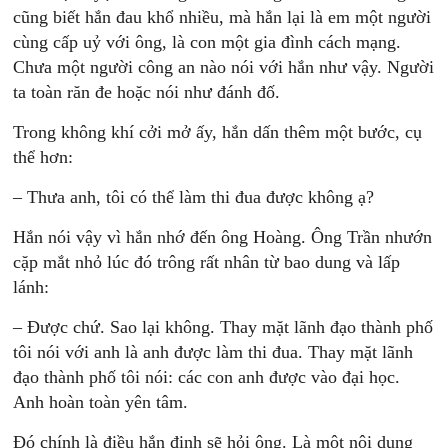
cũng biết hắn đau khổ nhiều, mà hắn lại là em một người
cùng cấp uỷ với ông, là con một gia đình cách mạng.
Chưa một người công an nào nói với hắn như vậy. Người
ta toàn răn đe hoặc nói như đánh đố.
Trong không khí cởi mở ấy, hắn dấn thêm một bước, cụ
thể hơn:
– Thưa anh, tôi có thể làm thi đua được không ạ?
Hắn nói vậy vì hắn nhớ đến ông Hoàng. Ông Trần nhướn
cặp mắt nhỏ lúc đó trông rất nhân từ bao dung và lấp
lánh:
– Được chứ. Sao lại không. Thay mặt lãnh đạo thành phố
tôi nói với anh là anh được làm thi đua. Thay mặt lãnh
đạo thành phố tôi nói: các con anh được vào đại học.
Anh hoàn toàn yên tâm.
Đó chính là điều hắn định sẽ hỏi ông. Là một nội dung