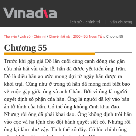
lịch sử · chính trị
văn chương
Thư viện
/
Lịch sử · Chính trị
/
Chuyện kể năm 2000 - Bùi Ngọc Tấn
/
Chương 55
Chương 55
Trước khi gặp già Đô lần cuối cùng cạnh đống rác gần
cửa nhà hát vài tuần lễ, hắn đã được yết kiến ông Trần.
Đó là điều hắn ao ước mong đợi từ ngày hắn được ra
khỏi trại. Cũng như ở trong tù hắn đã mong mỏi biết bao
về cuộc gặp giữa ông và anh Chân. Bởi vì ông là người
quyết định số phận của hắn. Ông là người đã ký vào bản
án tử hình của hắn. Có thể ông không định khai đao.
Nhưng rồi ông đã phải khai đao. Ông không định trói hắn
vào cọc và hạ lệnh cho đội hành quyết siết cò. Nhưng rồi
ông lại làm như vậy. Tình thế xô đẩy. Có lúc chính ông