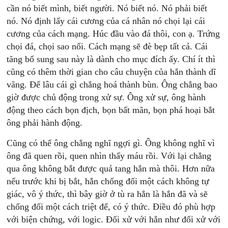
cần nó biết mình, biết người. Nó biết nó. Nó phải biết
nó. Nó định lấy cái cương của cá nhân nó chọi lại cái
cương của cách mạng. Húc đầu vào đá thôi, con ạ. Trứng
chọi đá, chọi sao nổi. Cách mạng sẽ đè bẹp tất cả. Cái
tăng bổ sung sau này là dành cho mục đích ấy. Chí ít thì
cũng có thêm thời gian cho câu chuyện của hắn thành dĩ
vãng. Để lâu cái gì chẳng hoá thành bùn. Ông chẳng bao
giờ được chủ động trong xử sự. Ông xử sự, ông hành
động theo cách bọn địch, bọn bất mãn, bọn phá hoại bắt
ông phải hành động.
Cũng có thể ông chẳng nghĩ ngợi gì. Ông không nghĩ vì
ông đã quen rồi, quen nhìn thấy máu rồi. Với lại chẳng
qua ông không bắt được quả tang hắn mà thôi. Hơn nữa
nếu trước khi bị bắt, hắn chống đối một cách không tự
giác, vô ý thức, thì bây giờ ở tù ra hẳn là hắn đã và sẽ
chống đối một cách triệt để, có ý thức. Điều đó phù hợp
với biện chứng, với logic. Đối xử với hắn như đối xử với