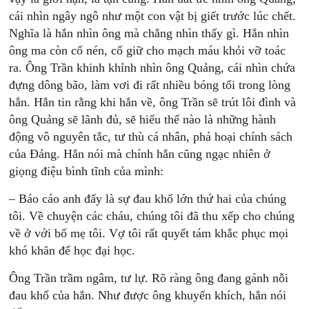
cái nhìn ngây ngô như một con vật bị giết trước lúc chết.
Nghĩa là hắn nhìn ông mà chẳng nhìn thấy gì. Hắn nhìn
ông ma còn cố nén, cố giữ cho mạch máu khỏi vỡ toác
ra. Ông Trần khinh khỉnh nhìn ông Quảng, cái nhìn chứa
đựng dông bão, làm vơi đi rất nhiều bóng tối trong lòng
hắn. Hắn tin rằng khi hắn về, ông Trần sẽ trút lôi đình và
ông Quảng sẽ lãnh đủ, sẽ hiểu thế nào là những hành
động vô nguyên tắc, tư thù cá nhân, phá hoại chính sách
của Đảng. Hắn nói mà chính hắn cũng ngạc nhiên ở
giọng điệu bình tĩnh của mình:
– Báo cáo anh đấy là sự đau khổ lớn thứ hai của chúng
tôi. Về chuyện các cháu, chúng tôi đã thu xếp cho chúng
về ở với bố mẹ tôi. Vợ tôi rất quyết tám khắc phục mọi
khó khăn để học đại học.
Ông Trần trầm ngâm, tư lự. Rõ ràng ông đang gánh nỗi
đau khổ của hắn. Như được ông khuyến khích, hắn nói