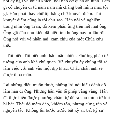
nói ấy ngụ vẻ khiêu khích, bôi nhọ cơ quan an ninh. Làm
gì có chuyện đi tù năm năm mà chẳng biết mình mắc tội
gì. Hắn phải thay chữ tội bằng chữ khuyết điểm. Thì
khuyết điểm cũng là tội chứ sao. Hắn nói và nghiêm
trang nhìn ông Trần, dò xem phản ừng trên nét mặt ông.
Ông gật đầu như kiểu đã biết tình huống này từ lâu rồi.
Ông nói với vẻ nhẫn nại, cam chịu của một Chúa cứu
thế:.
– Tôi biết. Tôi biết anh thắc mắc nhiều. Phương pháp tư
tưởng của anh khá chủ quan. Về chuyện ấy chúng tôi sẽ
làm việc với anh vào một dịp khác. Chắc chắn anh sẽ
được thoả mãn.
Lại những điều muôn thuở, những lời nói kiểu đánh đố
làm hắn dị ứng. Nhưng hắn vẫn lễ phép vâng vâng. Hắn
đã thực hiên được phương châm tự đề ra cho mình từ khi
bị bắt. Thái độ mềm dẻo, khiêm tốn, nhưng cứng rắn về
nguyên tắc. Không lùi bước trước bất kỳ ai, bất kỳ sự