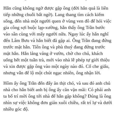
Hắn cũng không ngờ được gặp ông (đời hắn quả là liên
tiếp những chuỗi bất ngờ). Lang thang tìm cách kiếm
sống, đến nhà một người quen ở vùng ven đô để hỏi việc
gia công sợi buộc lạp-xường, hắn thấy ông Trần bước
vào sân cùng với mấy người nữa. Ngay lúc ấy hắn nghĩ
đến Lâm Bưu và hắn biết đã gặp ai. Ông Trần đang đứng
trước mặt hắn. Tiên ông và phù thuỷ đang đứng trước
mặt hắn. Hắn lảng vảng ở vườn, chờ cho chủ, khách
uống hết một tuần trà, mới vào nhà lễ phép tự giới thiệu
và xin được gặp ông vào một ngày nào đó. Cố che giấu,
nhưng vẫn để lộ một chút ngạc nhiên, ông nhận lời.
Hôm ấy ông Trần đến đấy ăn thịt chó, và sau đó anh chủ
nhà cho hắn biết anh bị ông ấy căn vặn mãi: Có phải anh
ta bố trí mời ông tới nhà để hắn gặp không? Đúng là ông
nhìn sự việc không đơn giản xuôi chiều, rất trí lự và dưới
nhiều góc độ.