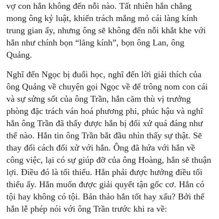
vợ con hắn không đến nỗi nào. Tất nhiên hắn chẳng
mong ông kỷ luật, khiển trách mắng mỏ cái làng kính
trung gian ấy, nhưng ông sẽ không đến nỗi khắt khe với
hắn như chính bọn “lăng kính”, bọn ông Lan, ông
Quảng.
Nghĩ đến Ngọc bị đuổi học, nghĩ đến lời giải thích của
ông Quảng về chuyện gọi Ngọc về để trông nom con cái
và sự sửng sốt của ông Trần, hắn căm thù vị trưởng
phòng đặc trách ván hoá phương phi, phúc hậu và nghĩ
hẳn ông Trần đã thấy được hắn bị đối xử quá đáng như
thế nào. Hắn tin ông Trần bắt đầu nhìn thấy sự thật. Sẽ
thay đổi cách đối xử với hắn. Ông đã hứa với hắn về
công việc, lại có sự giúp đỡ của ông Hoàng, hắn sẽ thuận
lợi. Điều đó là tối thiểu. Hắn phải được hưởng điều tối
thiểu ấy. Hắn muốn được giải quyết tận gốc cơ. Hắn có
tội hay không có tội. Bản thảo hắn tốt hay xấu? Bởi thế
hắn lễ phép nói với ông Trần trước khi ra về: