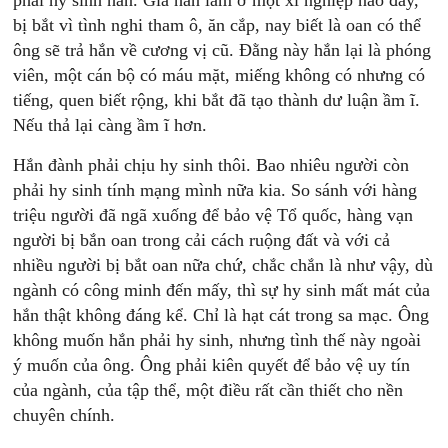
phải hy sinh hắn. Giá hắn làm ở một xí nghiệp nào đấy,
bị bắt vì tình nghi tham ô, ăn cắp, nay biết là oan có thể
ông sẽ trả hắn về cương vị cũ. Đằng này hắn lại là phóng
viên, một cán bộ có máu mặt, miếng không có nhưng có
tiếng, quen biết rộng, khi bắt đã tạo thành dư luận ầm ĩ.
Nếu thả lại càng ầm ĩ hơn.
Hắn đành phải chịu hy sinh thôi. Bao nhiêu người còn
phải hy sinh tính mạng mình nữa kia. So sánh với hàng
triệu người đã ngã xuống để bảo vệ Tổ quốc, hàng vạn
người bị bắn oan trong cải cách ruộng đất và với cả
nhiều người bị bắt oan nữa chứ, chắc chắn là như vậy, dù
ngành có công minh đến mấy, thì sự hy sinh mất mát của
hắn thật không đáng kể. Chỉ là hạt cát trong sa mạc. Ông
không muốn hắn phải hy sinh, nhưng tình thế này ngoài
ý muốn của ông. Ông phải kiên quyết để bảo vệ uy tín
của ngành, của tập thể, một điều rất cần thiết cho nền
chuyên chính.