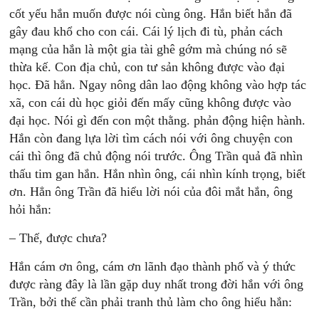
cốt yếu hắn muốn được nói cùng ông. Hắn biết hắn đã
gây đau khổ cho con cái. Cái lý lịch đi tù, phản cách
mạng của hắn là một gia tài ghê gớm mà chúng nó sẽ
thừa kế. Con địa chủ, con tư sản không được vào đại
học. Đã hẳn. Ngay nông dân lao động không vào hợp tác
xã, con cái dù học giỏi đến mấy cũng không được vào
đại học. Nói gì đến con một thằng. phản động hiện hành.
Hắn còn đang lựa lời tìm cách nói với ông chuyện con
cái thì ông đã chủ động nói trước. Ông Trần quả đã nhìn
thấu tim gan hắn. Hắn nhìn ông, cái nhìn kính trọng, biết
ơn. Hẳn ông Trần đã hiểu lời nói của đôi mắt hắn, ông
hỏi hắn:
– Thế, được chưa?
Hắn cám ơn ông, cám ơn lãnh đạo thành phố và ý thức
được ràng đây là lần gặp duy nhất trong đời hắn với ông
Trần, bởi thế cần phải tranh thủ làm cho ông hiểu hắn: