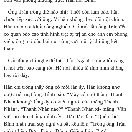
đơn vào phòng thường trực. Hắn hỏi Bình:
– Ông Trần trông thế nào nhỉ? Thời còn làm báo, hắn
chưa tiếp xúc với ông. Vì hắn không theo dõi nội chính.
Hắn theo dõi khối công nghiệp. Có một lần ông Trần đến
cơ quan báo cáo tình hình trật tự trị an cho anh em phóng
viên, ông mở đầu bài nói cùng với một ý khi ông kết
luận:
– Các đồng chí nghe để biết thôi. Ngành chúng tôi càng
ít nói trên báo càng tốt. Hễ nói nhiều là tình hình không
hay rồi đấy.
Hắn chỉ trông thấy ông có mỗi lần ấy. Hắn không nhớ
được nét mặt ông. Bình bảo: “Mày có nhớ thằng Thanh
Nhàn không? Ông ấy có kiểu người của thằng Thanh
Nhàn”, “Thanh Nhàn nào?” “Thanh Nhàn xi- măng. Vẫn
viết tin cho chúng mình ấy”. Hắn lắc đầu: “Quên rồi”.
Bình nhăn trán suy nghĩ và bật kêu lên: “Trông ông Trần
giống Lâm Bưu. Đúng. Đúng. Giống Lâm Bưu”.