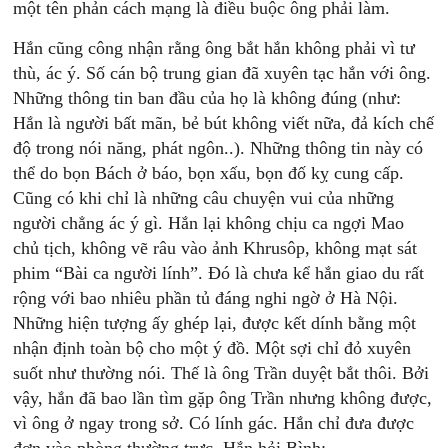
một tên phản cách mạng là điều buộc ông phải làm.
Hắn cũng công nhận rằng ông bắt hắn không phải vì tư
thù, ác ý. Số cán bộ trung gian đã xuyên tạc hắn với ông.
Những thông tin ban đầu của họ là không đúng (như:
Hắn là người bất mãn, bẻ bút không viết nữa, đả kích chế
độ trong nói năng, phát ngôn..). Những thông tin này có
thể do bọn Bách ở báo, bọn xấu, bọn đố kỵ cung cấp.
Cũng có khi chỉ là những câu chuyện vui của những
người chẳng ác ý gì. Hắn lại không chịu ca ngợi Mao
chủ tịch, không vẽ râu vào ảnh Khrusôp, không mạt sát
phim “Bài ca người lính”. Đó là chưa kể hắn giao du rất
rộng với bao nhiêu phần tủ đáng nghi ngờ ở Hà Nội.
Những hiện tượng ấy ghép lại, được kết dính bằng một
nhận định toàn bộ cho một ý đồ. Một sợi chỉ đỏ xuyên
suốt như thường nói. Thế là ông Trần duyệt bắt thôi. Bởi
vậy, hắn đã bao lần tìm gặp ông Trần nhưng không được,
vì ông ở ngay trong sở. Có lính gác. Hắn chỉ đưa được