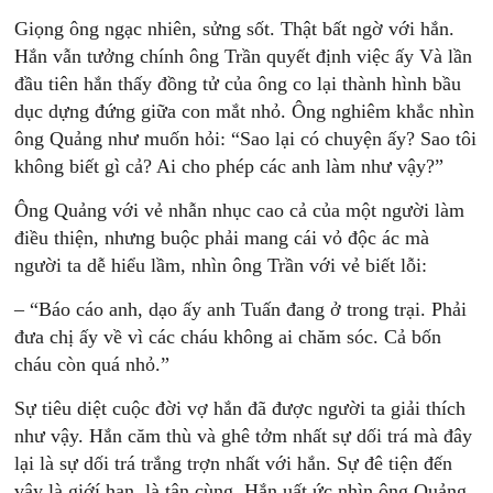
Giọng ông ngạc nhiên, sửng sốt. Thật bất ngờ với hắn.
Hắn vẫn tưởng chính ông Trần quyết định việc ấy Và lần
đầu tiên hắn thấy đồng tử của ông co lại thành hình bầu
dục dựng đứng giữa con mắt nhỏ. Ông nghiêm khắc nhìn
ông Quảng như muốn hỏi: “Sao lại có chuyện ấy? Sao tôi
không biết gì cả? Ai cho phép các anh làm như vậy?”
Ông Quảng với vẻ nhẫn nhục cao cả của một người làm
điều thiện, nhưng buộc phải mang cái vỏ độc ác mà
người ta dễ hiểu lầm, nhìn ông Trần với vẻ biết lỗi:
– “Báo cáo anh, dạo ấy anh Tuấn đang ở trong trại. Phải
đưa chị ấy về vì các cháu không ai chăm sóc. Cả bốn
cháu còn quá nhỏ.”
Sự tiêu diệt cuộc đời vợ hắn đã được người ta giải thích
như vậy. Hắn căm thù và ghê tởm nhất sự dối trá mà đây
lại là sự dối trá trắng trợn nhất với hắn. Sự đê tiện đến
vậy là giớí hạn, là tận cùng. Hắn uất ức nhìn ông Quảng,