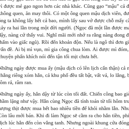
vì được mẻ gạo ngon hơn các nhà khác. Cũng gạo “mậu” cả đ
không quen, ăn may thôi. Có một ông quen mậu dịch viên, đư
ông ta không lấy hết cả bao, mình lấy sau vớ được chỗ mấy 
xảy ra hai lần trong một đời người. (Ngọc đã một lần được 
dậy, nàng cứ thấy vui. Nghĩ mãi mới nhớ ra rằng nàng đong 
thấm vào giấc ngủ). Rồi đến khoản độn. Nếu là ngô thì đơn giả
vấn đề. Ai bị mì vụn, mì gia công chua lòm. Ai được mì đóm
chuyện phấn khích nói đến tận tối mịt chưa hết.
Những ngày được mua ấy (mậu dịch có lên lịch cẩn thận) cả n
chẳng riêng xóm hắn, cả khu phố đều tất bật, vất vả, lo lắng, b
rôm rả, râm ran.
Những ngày ấy, hắn dậy từ lúc còn tối đất. Chiến công bao g
thầm lặng như vậy. Hắn cùng Ngọc đã tính toán từ tối hôm tr
lượng thịt được mua hết bao nhiêu tiền để khỏi nhầm lẫn. Nh
Còn lâu mới bán. Khi đi làm Ngọc sẽ cầm ra cho hắn tiền, p
dịch lúc hắn đến còn vắng tanh. Nhưng ngoài khung cửa đón