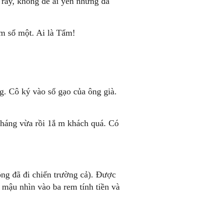
 rầy, không để ai yên nhưng đã
m sổ một. Ai là Tẩm!
ng. Cô ký vào sổ gạo của ông già.
háng vừa rồi 1ắ m khách quá. Có
ông đã đi chiến trường cả). Được
 mậu nhìn vào ba rem tính tiền và