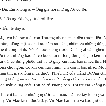
– Dạ. Em không ạ. – Ông già nói như người có lỗi.
Ba bốn người chạy từ dưới lên:
– Tiền lẻ đây ạ.
Một em bé trạc tuổi con Thương nhanh chân đến trước tiên. 
những đồng một xu hai xu năm xu bằng nhôm và những đồng t
thẻ thương binh. Nó sẽ được đong trước. Chẳng ai dám ghen 
ưu tiên, những bao tải có buộc túi ni-lông đựng sổ gạo kèm th
túi vải có đựng phiếu thịt và tờ giấy xin mua bao nhiêu thịt. 
toàn chỗ ngon. Có khi đến lượt mình chỉ còn ít bạc nhạc. Mộ
mua thịt mà không mua được. Phiếu TR của thằng Dương ct
cũng không mua được. Hôm ấy cửa hàng chỉ về có mấy cân th
bán máu đứng chờ. Thịt bà đẻ không bán. Thị trẻ em không b
Thịt chỉ bán cho những người bán máu. Hắn về tay không và 
này Vũ Mạc kiếm được đây. Vũ Mạc bán máu và bao giờ cũng