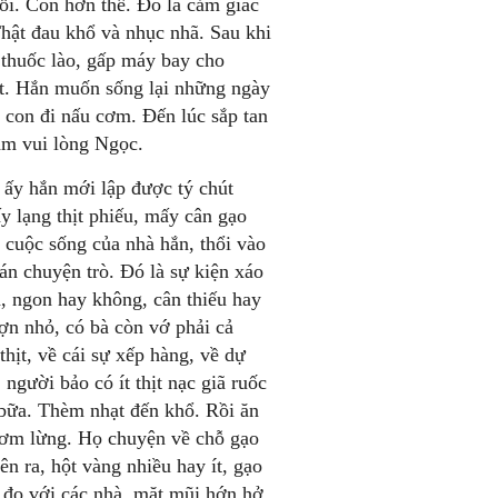
ỗi. Còn hơn thế. Đó là cảm giác
Thật đau khổ và nhục nhã. Sau khi
 thuốc lào, gấp máy bay cho
t. Hắn muốn sống lại những ngày
 con đi nấu cơm. Đến lúc sắp tan
àm vui lòng Ngọc.
ấy hắn mới lập được tý chút
 lạng thịt phiếu, mấy cân gạo
 cuộc sống của nhà hắn, thổi vào
án chuyện trò. Đó là sự kiện xáo
, ngon hay không, cân thiếu hay
ợn nhỏ, có bà còn vớ phải cả
thịt, về cái sự xếp hàng, về dự
người bảo có ít thịt nạc giã ruốc
 bữa. Thèm nhạt đến khổ. Rồi ăn
thơm lừng. Họ chuyện về chỗ gạo
n ra, hột vàng nhiều hay ít, gạo
o đọ với các nhà, mặt mũi hớn hở