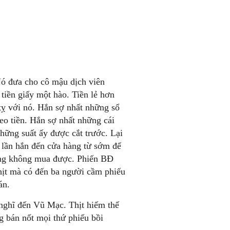
Nó đưa cho cô mậu dịch viên
iền giấy một hào. Tiền lẻ hơn
tỵ với nó. Hắn sợ nhất những sổ
eo tiền. Hắn sợ nhất những cái
Những suất ấy được cắt trước. Lại
t lần hắn đến cửa hàng từ sớm để
ĩng không mua được. Phiến BĐ
ịt mà có đến ba người cầm phiếu
án.
nghĩ đến Vũ Mạc. Thịt hiếm thế
 bán nốt mọi thứ phiếu bồi