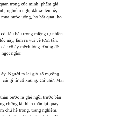
 quan trọng của mình, phẩm giá
ình, nghiêm nghị dắt xe lên hè,
 mua nước uống, họ bật quạt, họ
có, làu bàu trong miệng tự nhiên
úc nãy, làm ra vui vẻ tươi tắn,
ể các cô ấy mếch lòng. Đừng để
 ngọt ngào:
 ấy. Người ta lại giờ sổ ra,cộng
én cái gì từ cổ xuống. Cứ chờ. Mãi
n thần bước ra ghế ngồi trước bàn
ng chứng là thiên thần lại quay
hăm chú hệ trọng, trang nghiêm.