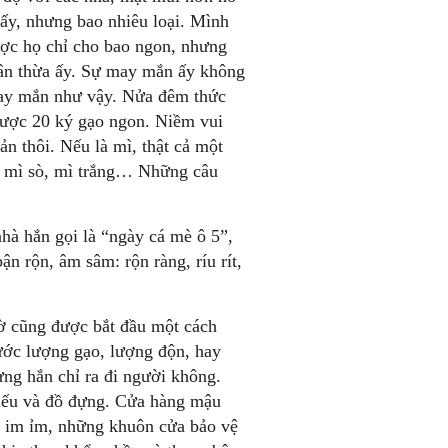
ấy, nhưng bao nhiêu loại. Mình
ợc họ chỉ cho bao ngon, nhưng
cân thừa ấy. Sự may mắn ấy không
may mắn như vậy. Nửa đêm thức
được 20 ký gạo ngon. Niềm vui
n thôi. Nếu là mì, thật cả một
, mì sò, mì trắng… Những câu
hà hắn gọi là “ngày cá mè ô 5”,
ận rộn, âm sâm: rộn ràng, ríu rít,
iờ cũng được bắt đầu một cách
ước lượng gạo, lượng độn, hay
ưng hắn chỉ ra đi người không.
hiếu và đồ đựng. Cửa hàng mậu
g im ỉm, những khuôn cửa bảo vệ