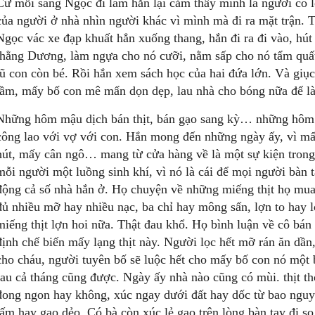
Cứ mỗi sáng Ngọc đi làm hắn lại cảm thấy mình là người có l
của người ở nhà nhìn người khác vì mình mà đi ra mặt trận. 
Ngọc vác xe đạp khuất hẳn xuống thang, hắn đi ra đi vào, hút
thằng Dương, làm ngựa cho nó cưỡi, nằm sấp cho nó tẩm quấ
lũ con còn bé. Rồi hắn xem sách học của hai đứa lớn. Và giục
tầm, mấy bố con mê mẩn dọn dẹp, lau nhà cho bóng nữa để l
Những hôm mậu dịch bán thịt, bán gạo sang kỳ… những hôm 
công lao với vợ với con. Hắn mong đến những ngày ấy, vì mấy
hút, mấy cân ngô… mang từ cửa hàng về là một sự kiện trong
mỗi người một luồng sinh khí, vì nó là cái để mọi người bàn t
động cả số nhà hắn ở. Họ chuyện về những miếng thịt họ mua
đủ nhiều mỡ hay nhiều nạc, ba chỉ hay mông sấn, lợn to hay l
miếng thịt lợn hoi nữa. Thật đau khổ. Họ bình luận về cô bán 
định chế biến mấy lạng thịt này. Người lọc hết mỡ rán ăn dần, 
cho cháu, người tuyên bố sẽ luộc hết cho mấy bố con nó một
rau cả tháng cũng được. Ngày ấy nhà nào cũng có mùi. thịt 
đong ngon hay không, xúc ngay dưới đất hay dốc từ bao nguyê
tấm hay gạo dẻo. Có bà còn xúc lẻ gạo trên lòng bàn tay đi s