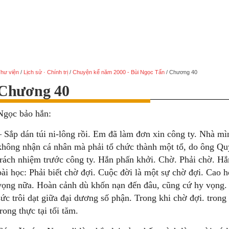
hư viện
/
Lịch sử · Chính trị
/
Chuyện kể năm 2000 - Bùi Ngọc Tấn
/
Chương 40
Chương 40
Ngọc bảo hắn:
– Sắp dán túi ni-lông rồi. Em đã làm đơn xin công ty. Nhà m
không nhận cá nhân mà phải tổ chức thành một tổ, do ông Quỳ
trách nhiệm trước công ty. Hắn phấn khởi. Chờ. Phải chờ. H
bài học: Phải biết chờ đợi. Cuộc đời là một sự chờ đợi. Cao h
vọng nữa. Hoàn cảnh dù khốn nạn đến đâu, cũng cứ hy vọng. 
sức trôi dạt giữa đại dương số phận. Trong khi chờ đợi. trong 
trong thực tại tối tăm.