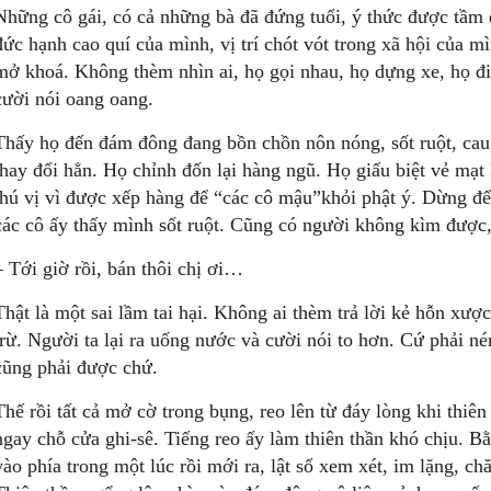
Những cô gái, có cả những bà đã đứng tuổi, ý thức được tầm
đức hạnh cao quí của mình, vị trí chót vót trong xã hội của m
mở khoá. Không thèm nhìn ai, họ gọi nhau, họ dựng xe, họ đi
cười nói oang oang.
Thấy họ đến đám đông đang bồn chồn nôn nóng, sốt ruột, cau 
thay đổi hẳn. Họ chỉnh đốn lại hàng ngũ. Họ giấu biệt vẻ mạt l
thú vị vì được xếp hàng để “các cô mậu”khỏi phật ý. Dừng đ
các cô ấy thấy mình sốt ruột. Cũng có người không kìm được,
– Tới giờ rồi, bán thôi chị ơi…
Thật là một sai lầm tai hại. Không ai thèm trả lời kẻ hỗn xược
trừ. Người ta lại ra uống nước và cười nói to hơn. Cứ phải n
cũng phải được chứ.
Thế rồi tất cả mở cờ trong bụng, reo lên từ đáy lòng khi thiê
ngay chỗ cửa ghi-sê. Tiếng reo ấy làm thiên thần khó chịu. Bằ
vào phía trong một lúc rồi mới ra, lật sổ xem xét, im lặng, c