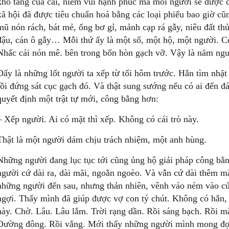
kho tàng của cải, niềm vui hạnh phúc mà mỗi người sẽ được c
xã hội đã được tiêu chuẩn hoá bằng các loại phiếu bao giờ cũ
mũ nón rách, bát mẻ, ống bơ gỉ, mảnh cạp rá gẫy, niêu đất th
đậu, cán ô gẫy… Mỗi thứ ấy là một sổ, một hộ, một người. Có 
Nhấc cái nón mê. bên trong bốn hòn gạch vỡ. Vậy là năm ngườ
Đấy là những lốt người ta xếp từ tối hôm trước. Hắn tìm nhặ
rồi đứng sát cục gạch đó. Và thật sung sướng nếu có ai đến đá 
quyết định một trật tự mới, công bằng hơn:
– Xếp người. Ai có mặt thì xếp. Không có cái trò này.
Thật là một người dám chịu trách nhiệm, một anh hùng.
Những người đang lục tục tới cũng ủng hộ giải pháp công bằ
người cứ dài ra, dài mãi, ngoằn ngoèo. Và vẫn cứ dài thêm m
những người đến sau, nhưng thản nhiên, vênh váo ném vào cử
ngợi. Thấy mình đã giúp được vợ con tý chút. Không có hắn,
này. Chờ. Lâu. Lâu lắm. Trời rạng dần. Rồi sáng bạch. Rồi mặt
Đường đông. Rồi vắng. Mới thấy những người mình mong đợi 