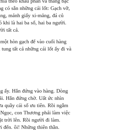
hia theo khẩu phần và thang bậc
ng có sẵn những cái lốt: Gạch vỡ,
ủng, mảnh giấy xi-măng, đá củ
khi là hai ba sổ, hai ba người.
i tất cả.
t một hòn gạch để vào cuối hàng
tung tất cả những cái lốt ấy đi và
ng ấy. Hắn đứng vào hàng. Dòng
ãi. Hắn đứng chờ. Uất ức nhìn
a quầy cái sổ ưu tiên. Rồi ngẫm
 Ngọc, con Thương phải làm việc
 trời lên. Rồi người đi làm.
đến. ôi! Những thiên thần.