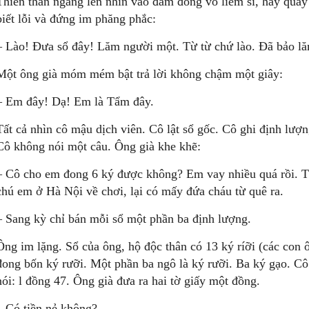
Thiên thần ngẩng lên nhìn vào đám đông vô liêm sỉ, hay quấy
biết lỗi và đứng im phăng phắc:
– Lào! Đưa sổ đây! Lăm người một. Từ từ chứ lào. Đã bảo lă
Một ông già móm mém bật trả lời không chậm một giây:
– Em đây! Dạ! Em là Tẩm đây.
Tất cả nhìn cô mậu dịch viên. Cô lật sổ gốc. Cô ghi định lượ
Cô không nói một câu. Ông già khe khẽ:
– Cô cho em đong 6 ký được không? Em vay nhiều quá rồi. T
chú em ở Hà Nội về chơi, lại có mấy đứa cháu từ quê ra.
– Sang kỳ chỉ bán mỗi sổ một phần ba định lượng.
Ông im lặng. Sổ của ông, hộ độc thân có 13 ký ríỡi (các con 
đong bốn ký rưỡi. Một phần ba ngô là ký rưỡi. Ba ký gạo. Cô
nói: l đồng 47. Ông già đưa ra hai tờ giấy một đồng.
– Có tiền nẻ không?