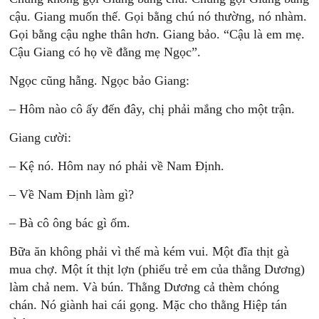
cậu. Giang muốn thế. Gọi bằng chú nó thường, nó nhàm.
Gọi bằng cậu nghe thân hơn. Giang bảo. “Cậu là em mẹ.
Cậu Giang có họ về đằng mẹ Ngọc”.
Ngọc cũng hẫng. Ngọc bảo Giang:
– Hôm nào cô ấy đến đây, chị phải mắng cho một trận.
Giang cười:
– Kệ nó. Hôm nay nó phải về Nam Định.
– Về Nam Định làm gì?
– Bà cô ông bác gì ốm.
Bữa ăn không phải vì thế mà kém vui. Một đĩa thịt gà
mua chợ. Một ít thịt lợn (phiếu trẻ em của thằng Dương)
làm chả nem. Và bún. Thằng Dương cả thèm chóng
chán. Nó giành hai cái gọng. Mặc cho thằng Hiệp tán