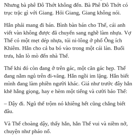
Nhưng bà phê Đô Thớt không đến. Bà Phê Đô Thớt có
trục trặc gì với Giang. Hỏi Giang, Giang không nói.
Hắn phải mang đi bán. Bình bàn bán cho Thế, cái anh
viết vàn không được đã chuyển sang nghề làm nhựa. Vợ
Thế có một mẹt dép nhựa, túi ni-lông ở phố Ông ích
Khiêm. Hắn cho cả ba bó vào trong một cái làn. Buổi
trưa, hắn lò mò đến nhà Thế.
Thế khi đó còn đang ở trên gác, một căn gác hẹp. Thế
đang nằm ngủ trên đi-văng. Hắn ngồi im lặng. Hắn biết
mình đang làm phiền người khác. Giá như trước đây hắn
khẽ hắng giọng, hay e hèm một tiếng và cười bảo Thế:
– Dậy đi. Ngủ thế trộm nó khiêng hết cũng chẳng biết
đâu.
Và Thế choàng dậy, thấy hắn, hẳn Thế vui và niềm nở,
chuyện như pháo nổ.