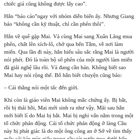
chiếc giá cũng không được lấy cao”.
Hắn “báo cáo”ngay với nhóm diễn biến ấy. Nhưng Giang
bảo “không cần kỹ thuật, chỉ cần phên thôi”.
Hắn về quê gặp Mai. Và cùng Mai sang Xuân Lãng mua
phên, chất lên xích-lô, chở qua bến Tắm, về nơi làm
miến. Qua lần đi này, hắn hiểu sâu sắc rằng Mai là người
nói phét. Đó là toàn bộ số phên của một người làm miến
đã giải nghệ lâu rồi. Và đang cần bán. Không biết sao
Mai hay nói rộng thế. Bố hắn biết chuyện cũng bảo:
– Cái thằng nói một tấc đến giời.
Khi còn là giáo viên Mai không mẵc chứng ấy. Bị bắt,
rồi bị thải hồi, Mai mới sinh ra như vậy. Mãi sau hắn
mới biết lí do Mai bị bắt. Mai bị nghi vấn nằm trong một
tổ chức phản động. Cái tổ chức phản động ở làng Cầu
này bị phát giác là do một ông công an ở Sở về tìm thấy
mấy cải kíp mìn giấu trong gầu tát nước treo dưới bếp