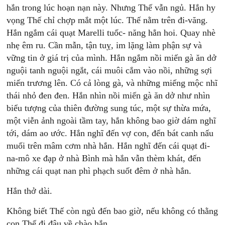
hắn trong lúc hoạn nạn này. Nhưng Thế vẫn ngủ. Hắn hy
vọng Thế chỉ chợp mắt một lúc. Thế nằm trên đi-văng.
Hắn ngắm cái quạt Marelli tuốc- năng hẳn hoi. Quay nhè
nhẹ êm ru. Cần mẫn, tận tuỵ, im lặng làm phận sự và
vững tin ở giá trị của mình. Hắn ngắm nồi miến gà ăn dở
nguội tanh nguội ngắt, cái muôi cắm vào nồi, những sợi
miến trương lên. Có cả lòng gà, và những miếng mộc nhĩ
thái nhỏ đen đen. Hắn nhìn nồi miến gà ăn dở như nhìn
biểu tượng của thiên đường sung túc, một sự thừa mứa,
một viễn ảnh ngoài tầm tay, hắn không bao giờ dám nghĩ
tới, dám ao ước. Hắn nghĩ đến vợ con, đến bát canh nấu
muối trên mâm cơm nhà hắn. Hắn nghĩ đến cái quạt đi-
na-mô xe đạp ở nhà Bình mà hắn vẫn thèm khát, đến
những cái quạt nan phì phạch suốt đêm ở nhà hắn.
Hắn thở dài.
Không biết Thế còn ngủ đến bao giờ, nếu không có thằng
con Thế đi đâu về chào hắn.