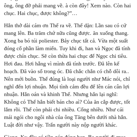
ông, ông đỡ phải mang về. à còn đây! Xem nào. Còn hai
chục. Hai chục, được không?”…
Hắn thở dài cám ơn Thế ra về. Thế dặn: Lần sau có cứ
mang lên. Ba trăm chứ nữa cũng được. ăn xuống thang.
Xong ba bó túi poliester. Bảy chục tất cả. Vừa một suất
đóng cổ phần làm miến. Tuy khi đi, han và Ngọc đã tính
được chín chục. Sẽ còn thừa hai chục để Ngọc chi tiêu.
Hơi đau. Hơi hẫng vì mình đã tính trước. Đã lên kế
hoạch. Đã vào sổ trong óc. Đã chắc chắn có chỗ dôi ra..
Nên mới buồn. Thế đúng là loại người như Mác nói, chỉ
nghĩ đến lợi nhuận. Mọi tình cảm đều để lên cán cân lợi
nhuận. Hắn oán và khinh Thế. Nhưng hắn lại nghĩ:
Không có Thế hắn biết bán cho aì? Của ăn cắp được, tốt
lắm rồi. Thế còn phải chi nhiều. Cống nhiều. Như cái
mái ngói cho ngôi nhà của ông Tăng bên dưới nhà hắn.
Luật đời như vậy. Trấn người này nộp người khác.