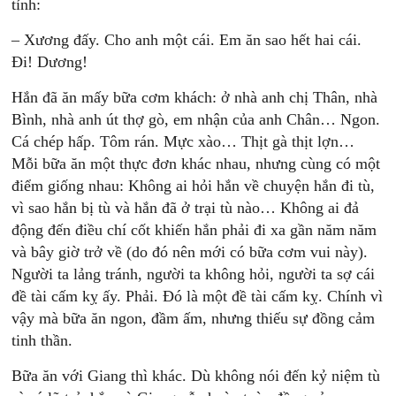
tỉnh:
– Xương đấy. Cho anh một cái. Em ăn sao hết hai cái.
Đi! Dương!
Hắn đã ăn mấy bữa cơm khách: ở nhà anh chị Thân, nhà
Bình, nhà anh út thợ gò, em nhận của anh Chân… Ngon.
Cá chép hấp. Tôm rán. Mực xào… Thịt gà thịt lợn…
Mỗi bữa ăn một thực đơn khác nhau, nhưng cùng có một
điểm giống nhau: Không ai hỏi hắn về chuyện hắn đi tù,
vì sao hắn bị tù và hắn đã ở trại tù nào… Không ai đả
động đến điều chí cốt khiến hắn phải đi xa gần năm năm
và bây giờ trở về (do đó nên mới có bữa cơm vui này).
Người ta lảng tránh, người ta không hỏi, người ta sợ cái
đề tài cấm kỵ ấy. Phải. Đó là một đề tài cấm kỵ. Chính vì
vậy mà bữa ăn ngon, đầm ấm, nhưng thiếu sự đồng cảm
tinh thần.
Bữa ăn với Giang thì khác. Dù không nói đến kỷ niệm tù