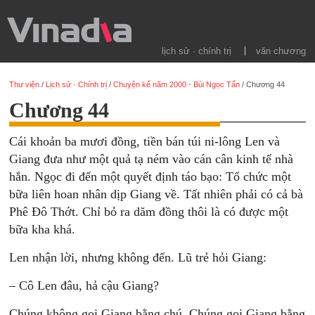
lịch sử · chính trị
văn chương
Thư viện
/
Lịch sử · Chính trị
/
Chuyện kể năm 2000 - Bùi Ngọc Tấn
/
Chương 44
Chương 44
Cái khoản ba mươi đồng, tiền bán túi ni-lông Len và
Giang đưa như một quả tạ ném vào cán cân kinh tế nhà
hắn. Ngọc đi đến một quyết định táo bạo: Tổ chức một
bữa liên hoan nhân dịp Giang về. Tất nhiên phải có cả bà
Phê Đô Thớt. Chỉ bỏ ra dăm đồng thôi là có được một
bữa kha khá.
Len nhận lời, nhưng không đến. Lũ trẻ hỏi Giang:
– Cô Len đâu, hả cậu Giang?
Chúng không gọi Giang bằng chú. Chúng gọi Giang bằng