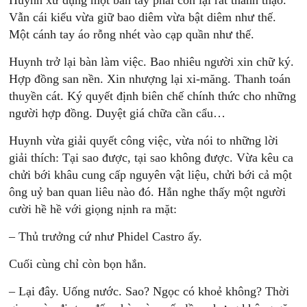
Huynh xử dụng một bàn tay phải còn lại rất thành thạo.
Vẫn cái kiểu vừa giữ bao diêm vừa bật diêm như thế.
Một cánh tay áo rỗng nhét vào cạp quần như thế.
Huynh trở lại bàn làm việc. Bao nhiêu người xin chữ ký.
Hợp đồng san nền. Xin nhượng lại xi-măng. Thanh toán
thuyền cát. Ký quyết định biên chế chính thức cho những
người hợp đồng. Duyệt giá chữa cần cẩu…
Huynh vừa giải quyết công việc, vừa nói to những lời
giải thích: Tại sao được, tại sao không được. Vừa kêu ca
chửi bới khâu cung cấp nguyên vật liệu, chửi bới cả một
ông uỷ ban quan liêu nào đó. Hắn nghe thấy một người
cười hề hề với giọng nịnh ra mặt:
– Thủ trưởng cứ như Phidel Castro ấy.
Cuối cùng chỉ còn bọn hắn.
– Lại đây. Uống nước. Sao? Ngọc có khoẻ không? Thời