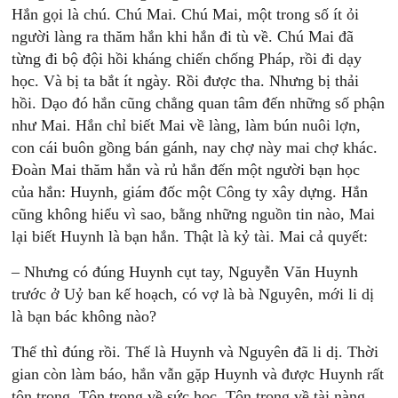
Hắn gọi là chú. Chú Mai. Chú Mai, một trong số ít ỏi
người làng ra thăm hắn khi hắn đi tù về. Chú Mai đã
từng đi bộ đội hồi kháng chiến chống Pháp, rồi đi dạy
học. Và bị ta bắt ít ngày. Rồi được tha. Nhưng bị thải
hồi. Dạo đó hắn cũng chẳng quan tâm đến những số phận
như Mai. Hắn chỉ biết Mai về làng, làm bún nuôi lợn,
con cái buôn gồng bán gánh, nay chợ này mai chợ khác.
Đoàn Mai thăm hắn và rủ hắn đến một người bạn học
của hắn: Huynh, giám đốc một Công ty xây dựng. Hắn
cũng không hiểu vì sao, bằng những nguồn tin nào, Mai
lại biết Huynh là bạn hắn. Thật là kỷ tài. Mai cả quyết:
– Nhưng có đúng Huynh cụt tay, Nguyễn Văn Huynh
trước ở Uỷ ban kế hoạch, có vợ là bà Nguyên, mới li dị
là bạn bác không nào?
Thế thì đúng rồi. Thế là Huynh và Nguyên đã li dị. Thời
gian còn làm báo, hắn vẫn gặp Huynh và được Huynh rất
tôn trọng. Tôn trọng về sức học. Tôn trọng về tài nàng.