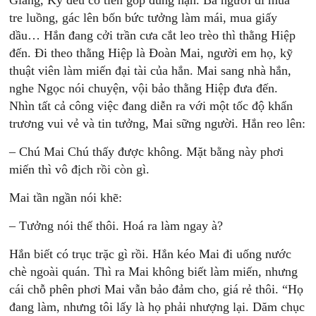
Giang, Ky đều có tiền góp đúng hạn. Ba người đi mua
tre luồng, gác lên bốn bức tưởng làm mái, mua giấy
dầu… Hắn đang cởi trần cưa cắt leo trèo thì thằng Hiệp
đến. Đi theo thằng Hiệp là Đoàn Mai, người em họ, kỹ
thuật viên làm miến đại tài của hắn. Mai sang nhà hắn,
nghe Ngọc nói chuyện, vội bảo thằng Hiệp đưa đến.
Nhìn tất cả công việc đang diễn ra với một tốc độ khẩn
trương vui vẻ và tin tưởng, Mai sững người. Hắn reo lên:
– Chú Mai Chú thấy được không. Mặt bằng này phơi
miến thì vô địch rồi còn gì.
Mai tần ngần nói khẽ:
– Tưởng nói thế thôi. Hoá ra làm ngay à?
Hắn biết có trục trặc gì rồi. Hắn kéo Mai đi uống nước
chè ngoài quán. Thì ra Mai không biết làm miến, nhưng
cái chỗ phên phơi Mai vẫn bảo đảm cho, giá rẻ thôi. “Họ
đang làm, nhưng tôi lấy là họ phải nhượng lại. Dăm chục