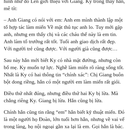
hình như do Len giới thiệu với Giang. Ky trông thấy hắn,
mê tít:
– Anh Giang có nói với em: Anh em mình thành lập một
tổ hợp tác làm miến Về mặt thủ tục anh lo. Tuy mới gặp
anh, nhưng em thấy chị và các cháu thế này là em tin.
Anh làm tổ trưởng rất tốt. Tuổi anh giao dịch rất đẹp.
Với người trẻ cũng được. Với người già cũng được…
Sau này hắn mới biết Ky có nhà mặt đường, nhưng còn
bố mẹ. Ky muốn tự lực. Nghề làm miến rõ ràng sống tốt.
Nhất là Ky có hai thông tin “chính xác”: Chị Giang buôn
bột dong riềng, hắn có một người em làm miến rất giỏi.
Điều thứ nhất đúng, nhưng điều thứ hai Ky bị lừa. Mà
chẳng riêng Ky. Giang bị lừa. Hắn cũng bị lừa.
Chính hắn cũng tin rằng “em” hắn biết kỹ thuật miến. Đó
là một người họ Đoàn, lớn tuổi hơn hắn, nhưng về vai vế
trong làng, họ nội ngoại gần xa lại là em. Gọi hắn là bác.