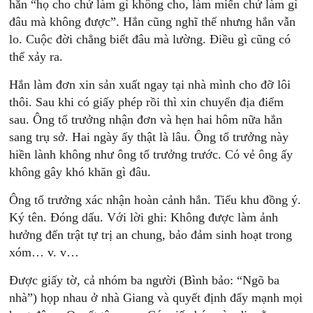
hắn “họ cho chứ làm gì không cho, làm miến chứ làm gì
đâu mà không được”. Hắn cũng nghĩ thế nhưng hắn vẫn
lo. Cuộc đời chẳng biết đâu mà lường. Điều gì cũng có
thể xảy ra.
Hắn làm đơn xin sản xuất ngay tại nhà mình cho đỡ lôi
thôi. Sau khi có giấy phép rồi thì xin chuyển địa điểm
sau. Ông tổ trưởng nhận đơn và hẹn hai hôm nữa hắn
sang trụ sở. Hai ngày ấy thật là lâu. Ông tổ trưởng này
hiền lành không như ông tổ trưởng trước. Có vẻ ông ấy
không gây khó khăn gì đâu.
Ông tổ trưởng xác nhận hoàn cảnh hắn. Tiểu khu đồng ý.
Ký tên. Đóng dấu. Với lời ghi: Không được làm ảnh
hưởng đến trật tự trị an chung, bảo đảm sinh hoạt trong
xóm… v. v…
Được giấy tờ, cả nhóm ba người (Bình bảo: “Ngõ ba
nhà”) họp nhau ở nhà Giang và quyết định đẩy mạnh mọi