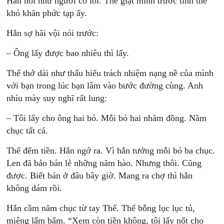
Hắn nói như người có lỗi. Thế giật mình trước tình thế
khó khăn phức tạp ấy.
Hắn sợ hãi vội nói trước:
– Ông lấy được bao nhiêu thì lấy.
Thế thở dài như thấu hiểu trách nhiệm nạng nề của mình
với bạn trong lúc bạn lâm vào bước đường cùng. Anh
nhíu mày suy nghĩ rất lung:
– Tôi lấy cho ông hai bó. Mỗi bó hai nhăm đồng. Năm
chục tất cả.
Thế đếm tiền. Hắn ngớ ra. Vì hắn tưởng mỗi bó ba chục.
Len đã bảo bán lẻ những năm hào. Nhưng thôi. Cũng
được. Biết bán ở đâu bây giờ. Mang ra chợ thì hắn
không dám rồi.
Hắn cầm năm chục từ tay Thế. Thế bỗng lục lục tủ,
miệng lẩm bẩm. “Xem còn tiền không, tôi lấy nốt cho