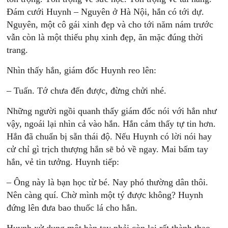
Đám cưới Huynh – Nguyên ở Hà Nội, hắn có tới dự.
Nguyên, một cô gái xinh đẹp và cho tới năm nám trước
vẫn còn là một thiếu phụ xinh đẹp, ăn mặc đúng thời
trang.
Nhìn thấy hắn, giám đốc Huynh reo lên:
– Tuấn. Tớ chưa đến được, đừng chửi nhé.
Những người ngồi quanh thấy giám đốc nói với hắn như
vậy, ngoái lại nhìn cả vào hắn. Hắn cảm thấy tự tin hơn.
Hắn đã chuẩn bị sẵn thái độ. Nếu Huynh có lời nói hay
cử chỉ gì trịch thượng hắn sẽ bỏ về ngay. Mai bấm tay
hắn, vẻ tin tưởng. Huynh tiếp:
– Ông này là bạn học từ bé. Nay phó thường dân thôi.
Nên càng quí. Chờ mình một tý được không? Huynh
đứng lên đưa bao thuốc lá cho hắn.