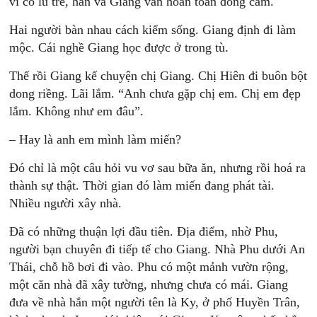
vì có lũ trẻ, hắn và Giang vẫn hoàn toàn đồng cảm.
Hai người bàn nhau cách kiếm sống. Giang định đi làm
mộc. Cái nghề Giang học được ở trong tù.
Thế rồi Giang kể chuyện chị Giang. Chị Hiên đi buôn bột
dong riềng. Lãi lắm. “Anh chưa gặp chị em. Chị em đẹp
lắm. Không như em đâu”.
– Hay là anh em mình làm miến?
Đó chỉ là một câu hỏi vu vơ sau bữa ăn, nhưng rồi hoá ra
thành sự thật. Thời gian đó làm miến đang phát tài.
Nhiều người xây nhà.
Đã có những thuận lợi đầu tiên. Địa điểm, nhờ Phu,
người bạn chuyên đi tiếp tế cho Giang. Nhà Phu dưới An
Thái, chỗ hồ bơi đi vào. Phu có một mảnh vườn rộng,
một căn nhà đã xây tường, nhưng chưa có mái. Giang
đưa về nhà hắn một người tên là Ky, ở phố Huyền Trân,