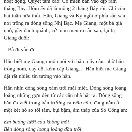
hoạt động. Quyết tâm cao: Có miến bán vào dịp rằm
tháng Bảy. Hôm ấy đã là mồng 2 tháng Bảy rồi. Chỉ còn
hai tuần nữa thôi. Hắn, Giang và Ky ngồi ở phía sân sau,
nơi trông ra dòng sông Nhị Bạc. Mẹ Giang, một bà già
nhỏ, gầy đanh quánh, cứ mon men ra sân sau, lại bị
Giang đuổi:
– Bà đi vào đi
Hắn biết mẹ Giang muốn nói với hắn mấy câu, nhờ hắn
trông nom, dạy dỗ, kèm cặp Giang… Hắn biết mẹ Giang
đặt rất nhiều tin tưởng vào hắn.
Hắn nhìn dòng sông xám trôi mải miết. Dòng sông loang
loáng những gợn đèn từ các căn nhà hắt ra. Dòng sông
hắn đã viết trong bản trường ca
Đầu cầu
, đang nằm ở
một két hồ sơ tối tăm, bụi bặm, ẩm thấp của Sở Công an:
Em buông lưỡi câu không mồi
Bên dòng sông loang loáng dầu trôi