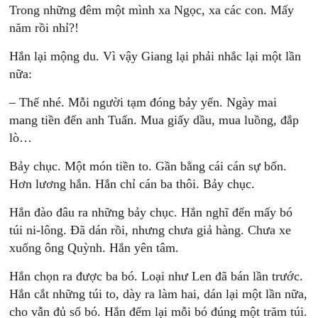
Trong những đêm một mình xa Ngọc, xa các con. Mấy
năm rồi nhỉ?!
Hắn lại mộng du. Vì vậy Giang lại phải nhắc lại một lần
nữa:
– Thế nhé. Mỗi người tạm đóng bảy yến. Ngày mai
mang tiền đến anh Tuấn. Mua giấy dầu, mua luồng, đắp
lò…
Bảy chục. Một món tiền to. Gần bằng cái cán sự bốn.
Hơn lương hắn. Hắn chỉ cán ba thôi. Bảy chục.
Hắn đào đâu ra những bảy chục. Hắn nghĩ đến mấy bó
túi ni-lông. Đã dán rồi, nhưng chưa giả hàng. Chưa xe
xuống ông Quỳnh. Hắn yên tâm.
Hắn chọn ra được ba bó. Loại như Len đã bán lần trước.
Hắn cắt những túi to, dày ra làm hai, dán lại một lần nữa,
cho vẫn đủ số bó. Hắn đếm lại mỗi bó đúng một trăm túi.