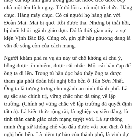
nhà một tên lính nguỵ. Từ đó lôi ra cả một tổ chức. Hàng
chục. Hàng mấy chục. Có cả người họ hàng gần với
Đoàn Mai. Mai bị quơ. Rồi được tha. Nhưng bị thải hồi,
bị đuổi khỏi ngành giáo dực. Đó là thời gian xảy ra sự
kiện Vịnh Bắc Bộ. Củng cố, gìn giữ hậu phương đang là
vấn đề sống còn của cách mạng.
Người khám phá ra vụ án này từ chỗ không ai chú ý,
bỗng được tín nhiệm, được cất nhắc. Một cái bàn đạp để
ông ta đi lên. Trong tù hắn đọc báo thấy ông ta được
tham gia phái đoàn hội nghị bốn bên ở Tân Sơn Nhất.
Ông ta là tượng trưng cho ngành an ninh thành phố. Là
sự sắc sảo chính trị, vững chắc như đá tảng về lập
trường. (Chính sự vững chắc về lập trường đã quyết định
tất cả). Là kiến thức rộng rãi, là nghiệp vụ siêu đẳng, là
tinh thần cảnh giác cách mạng tuyệt vời. Là sự thông
minh ửng xử không chê vào đâu được với bọn địch ở hội
nghị bốn bên. Là niềm tự hào của thành phố, là vinh dự