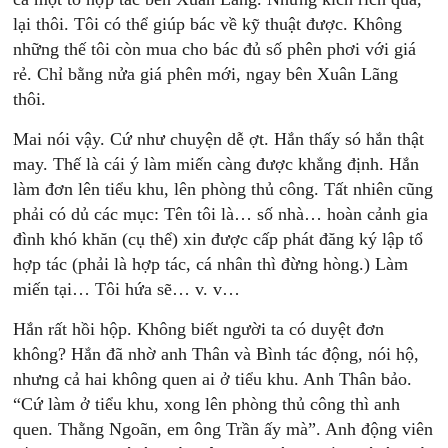
lại thôi. Tôi có thể giúp bác về kỹ thuật được. Không
những thế tôi còn mua cho bác đủ số phên phơi với giá
rẻ. Chỉ bằng nửa giá phên mới, ngay bên Xuân Lãng
thôi.
Mai nói vậy. Cứ như chuyện dễ ợt. Hắn thấy só hắn thật
may. Thế là cái ý làm miến càng được khẳng định. Hắn
làm đơn lên tiểu khu, lên phòng thủ công. Tất nhiên cũng
phải có dủ các mục: Tên tôi là… số nhà… hoàn cảnh gia
đình khó khăn (cụ thể) xin được cấp phát đăng ký lập tổ
hợp tác (phải là hợp tác, cá nhân thì đừng hòng.) Làm
miến tại… Tôi hứa sẽ… v. v…
Hắn rất hồi hộp. Không biết người ta có duyệt đơn
không? Hắn đã nhờ anh Thân và Bình tác động, nói hộ,
nhưng cả hai không quen ai ở tiểu khu. Anh Thân bảo.
“Cứ làm ở tiểu khu, xong lên phòng thủ công thì anh
quen. Thằng Ngoãn, em ông Trần ấy mà”. Anh động viên