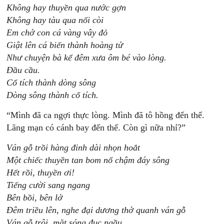
Không hay thuyền qua nước gợn
Không hay tàu qua nổi còi
Em chở con cá vàng vây đỏ
Giật lên cá biến thành hoàng tử
Như chuyện bà kể đêm xưa ôm bé vào lòng.
Đầu cầu.
Cổ tích thành dòng sông
Dòng sông thành cổ tích.
“Mình đã ca ngợi thực lòng. Mình đã tô hồng đến thế.
Lãng mạn có cánh bay đến thế. Còn gì nữa nhỉ?”
Ván gỗ trồi hàng đinh dài nhọn hoắt
Một chiếc thuyền tan bom nổ chậm đáy sông
Hết rồi, thuyền ơi!
Tiếng cười sang ngang
Bên bồi, bên lở
Đêm triều lên, nghe đại dương thở quanh ván gỗ
Ván gỗ trôi, mặt sóng đục ngầu