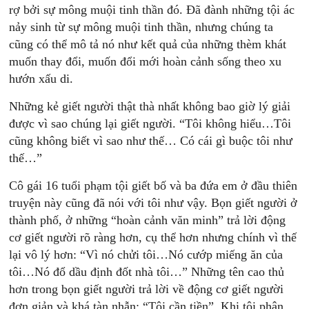
rợ bởi sự mông muội tinh thần đó. Đã đành những tội ác
nảy sinh từ sự mông muội tinh thần, nhưng chúng ta
cũng có thể mô tả nó như kết quả của những thèm khát
muốn thay đổi, muốn đổi mới hoàn cảnh sống theo xu
hướn xấu di.
Những kẻ giết người thật thà nhất không bao giờ lý giải
được vì sao chúng lại giết người. “Tôi không hiểu…Tôi
cũng không biết vì sao như thế… Có cái gì buộc tôi như
thế…”
Cô gái 16 tuổi phạm tội giết bố và ba đứa em ở đầu thiên
truyện này cũng đã nói với tôi như vậy. Bọn giết người ở
thành phố, ở những “hoàn cảnh văn minh” trả lời động
cơ giết người rõ ràng hơn, cụ thể hơn nhưng chính vì thế
lại vô lý hơn: “Vì nó chửi tôi…Nó cướp miếng ăn của
tôi…Nó đổ dầu định đốt nhà tôi…” Những tên cao thủ
hơn trong bọn giết người trả lời về động cơ giết người
đơn giản và khá tàn nhẫn: “Tôi cần tiền”. Khi tôi phân