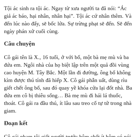
Tội ác sinh ra tội ác. Ngay từ xưa người ta đã nói: “Ác
giả ác báo, hại nhân, nhân hại”. Tội ác cứ nhân thêm. Và
đến lúc nào đấy, sẽ bốc lửa. Sự trừng phạt sẽ đến. Sẽ đến
ngày phán xử cuối cùng.
Câu chuyện
Cô gái tên là X., 16 tuổi, ở với bố, một bà mẹ mù và ba
đứa em. Ngôi nhà của họ biệt lập trên một quả đồi vùng
cao huyện M. Tây Bắc. Một lần đi đường, ông bố không
kìm được thú tính đã hiếp X. Cô gái phẫn uất, dùng rìu
giết chết ông bố, sau đó quay yề khóa cửa lại đốt nhà. Ba
đứa em cô bị thiêu sống… Bà mẹ mù đi hái lá thuốc,
thoát. Cô gái ra đầu thú, ít lâu sau treo cổ tự tử trong nhà
giam.
Đoạn kết
Cô gái phạm tội giết người trước hôm chết ít hôm có nói