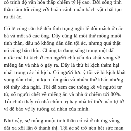
có trình độ văn hóa thấp chiếm tỷ lệ cao. Đời sống tinh
thần tăm tối cùng với hoàn cảnh quẫn bách vật chất tạo
ra tội ác.
Có lẽ cũng cần kể đến tình trạng ngồi lê đôi mách ở các
bà và một số các ông. Dây cũng là một thứ mông muội
tinh thần, dẫu nó không dẫn đến tội ác, nhưng quả thật
nó cũng bẩn thỉu. Chúng ta đang sống trong một đất
nước mà bi kịch ở con người chủ yếu do khát vọng về
miếng ăn và nhà ở gây ra. Đây là thứ bi kịch thảm hại
nhất trong các bi kịch. Có người lưu ý tôi về bi kịch khát
vọng dân chủ, bi kịch tôn giáo và nhiều thứ khác nhưng
tôi thấy khả nghi. Tôi đã xem các thống kê về người tự
tử, số người chết về miếng ăn và nhà ở chiếm tới 80%.
Tôi chưa thấy có nhà chính trị hay nhà trí thức nào tự tử
vì để bảo vệ lý tưởng cá nhân của mình.
Như vậy, sự mông muội tinh thần có cả ở những vùng
đất xa xôi lẫn ở thành thị. Tội ác sẽ trở nên hết sức man