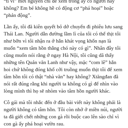
“ti vi” mới nguyên chỉ để xem trong ấy có người hay
không? Em bé không hề có động cơ “phá hoại” hoặc
“phản động”.
Lần ấy, tôi đã kiên quyết bỏ dở chuyến đi phiêu lưu sang
Thái Lan. Người dẫn đường lầm lì của tôi có thể thịt tôi
như bỡn vì tôi nhận ra ở hắn khát vọng khốn nạn là
muốn “xem tâm hồn thằng chó này có gì”. Nhân đây tôi
cũng muốn nói rằng ở ngay Hà Nội, tôi cũng dã thấy
những tên Quản văn Lanh như vậy, mặc “com lê” hẳn
hoi chứ không đóng khố cởi truồng muốn thịt tôi để xem
tâm hồn tôi có thật “nhà văn” hay không? Xtăngđan đã
nói rất đúng rằng khi người ta không có gì để nhìn vào
lòng mình thì họ sẽ nhòm vào tâm hồn người khác.
Cô gái mà tôi nhắc đến ở đầu bài viết này không phải là
người không có tâm hồn. Tôi còn nhớ ở miền núi, người
ta đã giết chết những con gà rồi buộc cao lên sào chỉ vì
con gà ấy phá hoại vườn rau.