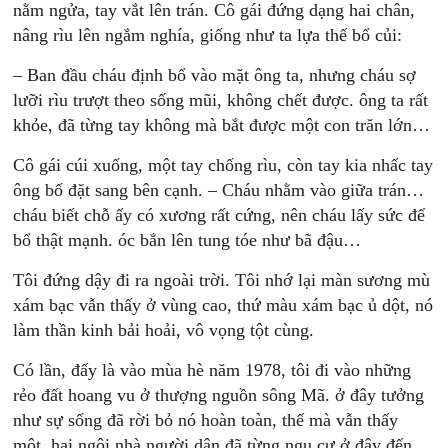
nằm ngửa, tay vắt lên trán. Cô gái đứng dạng hai chân,
nâng rìu lên ngắm nghía, giống như ta lựa thế bổ củi:
– Ban đầu cháu định bổ vào mặt ông ta, nhưng cháu sợ
lưỡi rìu trượt theo sống mũi, không chết được. ông ta rất
khỏe, đã từng tay không mà bắt được một con trăn lớn…
Cô gái cúi xuống, một tay chống rìu, còn tay kia nhấc tay
ông bố đặt sang bên cạnh. – Cháu nhằm vào giữa trán…
cháu biết chỗ ấy có xương rất cứng, nên cháu lấy sức để
bổ thật mạnh. óc bắn lên tung tóe như bã đậu…
Tôi đứng dậy đi ra ngoài trời. Tôi nhớ lại màn sương mù
xám bạc vẫn thấy ở vùng cao, thứ màu xám bạc ủ dột, nó
làm thần kinh bải hoải, vô vọng tột cùng.
Có lần, đấy là vào mùa hè năm 1978, tôi đi vào những
rẻo đất hoang vu ở thượng nguồn sông Mã. ở đây tưởng
như sự sống đã rời bỏ nó hoàn toàn, thế mà vẫn thấy
một, hai ngôi nhà người dân đã từng ngụ cư ở đây đến