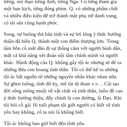
tiếng, nói thạo tiếng Anh, tiếng Nga. Cô từng tham gia
một ban kịch, từng đóng phim. Q. có những phẩm chất
và nhiều điều kiện để trở thành một phụ nữ danh vọng,
có tài sản cùng hạnh phúc.
Song, sự buông thả bản tính và sự lơi lỏng ý thức hướng
thiện đã biến Q. thành một con điếm thượng lưu. Trong
tâm hồn cô mất dần đi sự thông cảm với người bình dân,
mất cả khả năng xét đoán nội tâm chính mình và người
khác. Hành động của Q. không gây tội ác nhưng sẽ đẻ ra
những đứa con hoang tinh thần. Tôi có thể kể ra những
tội ác bắt nguồn từ những nguyên nhân khác nhau nữa.
Sự ghen tuông, tính đố kỵ, mê tín dị đoan v.v… Cải tạo
đời sống mông muội về vật chất và tinh thần, luôn đề cao
ý thức hướng thiện, đấy chính là con đường, là Đạo. Khi
tôi hỏi cô gái 16 tuổi phạm tội giết người có biết về tình
yêu hay không, cô ta nói là không biết.
Tội ác không bao giờ biết đến tình yêu.