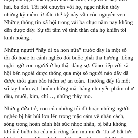
hai, ba đời. Tôi nói chuyện với họ, ngạc nhiên thấy
những kỷ niệm từ đầu thế kỷ này vẫn còn nguyên vẹn.
Những thông tin xã hội trong vài ba chục năm nay không
đến được đây. Sự tối tăm về tinh thần của họ khiến tôi
kinh hoàng..
Những người “hãy đi xa hơn nữa” trước đây là một số
tội đồ hoặc bị cảnh nghèo đói buộc phải tha hương. Lòng
nghi ngờ con người ở họ thật đáng sợ. Giao tiếp với xã
hội bên ngoài được thông qua một số người nào đấy đã
được thời gian bảo hiểm sự an toàn. Thường đấy là một
số tay buôn vặt, buôn những mặt hàng nhu yếu phẩm như
dầu, muối, kim, chỉ…, những thầy mo.
Những đứa trẻ, con của những tội đồ hoặc những người
nghèo bị hắt hủi lớn lên trong mặc cảm về nhân cách,
sống trong hoàn cảnh hết sức nhọc nhằn, bị bầu không
khí ủ ê buồn bã của núi rừng làm mụ mị đi. Ta sẽ bất lực