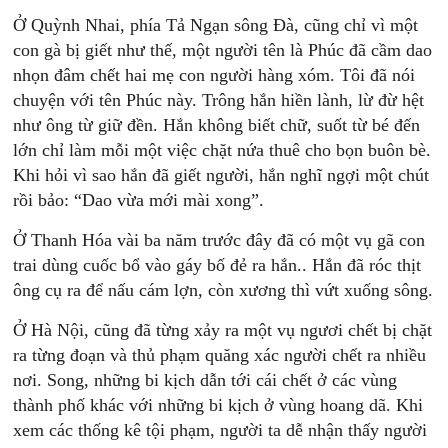
Ở Quỳnh Nhai, phía Tả Ngạn sông Đà, cũng chỉ vì một
con gà bị giết như thế, một người tên là Phúc đã cầm dao
nhọn đâm chết hai mẹ con người hàng xóm. Tôi đã nói
chuyện với tên Phúc này. Trông hắn hiền lành, lừ đừ hệt
như ông từ giữ đền. Hắn không biết chữ, suốt từ bé đến
lớn chỉ làm mỗi một việc chặt nứa thuê cho bọn buôn bè.
Khi hỏi vì sao hắn đã giết người, hắn nghĩ ngợi một chút
rồi bảo: “Dao vừa mới mài xong”.
Ở Thanh Hóa vài ba năm trước đây đã có một vụ gã con
trai dùng cuốc bổ vào gáy bố đẻ ra hắn.. Hắn đã róc thịt
ông cụ ra để nấu cám lợn, còn xương thì vứt xuống sông.
Ở Hà Nội, cũng đã từng xảy ra một vụ ngươi chết bị chặt
ra từng đoạn và thủ phạm quăng xác người chết ra nhiều
nơi. Song, những bi kịch dẫn tới cái chết ở các vùng
thành phố khác với những bi kịch ở vùng hoang dã. Khi
xem các thống kê tội phạm, người ta dễ nhận thấy người