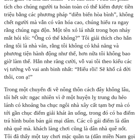
tích cho chúng người ta hoàn toàn có thể kiếm được tiền
triệu bằng các phương pháp “diễn biến hòa bình”, không
chết người mà vẫn có văn hóa cao, chúng hiểu ra ngay
rằng chúng ngu độn. Một tên xỏ lá nhất trong bọn nháy
mắt hỏi tôi: “Ông có thế không?” Tôi giải thích cho hắn
rằng tôi là nhà văn, rằng tôi không có khả năng và
phương tiện hành động như thế, hơn nữa tôi không bao
giờ làm thế. Hắn nhe răng cười, vỗ vai tôi theo kiểu các
vị tướng vỗ vai anh binh nhất: “Hiểu rồi! Sẽ khổ cả đời
thôi, con ạ!”
Trong một chuyến đi về nông thôn cách đây không lâu,
tôi hết sức ngạc nhiên vì ở một huyện lỵ trung du hẻo
lánh có khoảng ba chục ngôi nhà xây cất tạm bợ mà có
tới gần chục điểm giải khát ăn uống, trong đó có ba điểm
trá hình buôn bán gái mại dâm. Các cô gái điếm là dân
nhà quê mà. khách làng chơi cũng là dân nhà quê nốt.
Tôi đã thấy một tay chơi mặc quần ta (dân miền Nam gọi