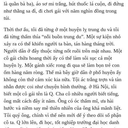
là quần bà ba), áo sơ mi trắng, hút thuốc lá cuộn, đi đứng
như thằng sa đì, đi chơi gái với năm nghìn đồng trong
túi.
Thời thơ ấu, tôi đã từng ở một huyện lỵ trung du và tôi
đã từng thấm thía “nỗi buồn trung du”. Một sự kiện nhỏ
xảy ra có thể khiến người ta bàn, tán hàng tháng trời.
Người dân ở đây thuộc từng nốt ruồi trên mặt nhau. Một
cô gái chửa hoang thời ấy có thể làm sôi sục cả một
huyện lỵ. Một gánh xiếc rong đi qua sẽ làm bọn trẻ con
ốm hàng năm ròng. Thế mà bây giờ dân ở phố huyện ấy
không còn thứ cảm xúc kia nữa. Tội ác trắng trợn và tàn
nhẫn được coi như chuyện bình thường. ở Hà Nội, tôi
biết một cô gái tên là Q. Cha cô nhiều người biết tiếng,
ông mất cách đây ít năm. Ông có óc thẩm mĩ, ưa hài
hước và niềm say mê thiên nhiên của ông khá mãnh liệt.
Tôi quý ông, chính vì thế nên mới dể ý theo dõi số phận
cô ta. Q lớn lên, đi học, tốt nghiệp trường đại học danh