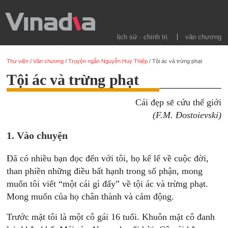
lịch sử · chính trị
văn chương
Thư viện
/
Văn chương
/
Truyện ngắn Nguyễn Huy Thiệp
/
Tội ác và trừng phạt
Tội ác và trừng phạt
Cái đẹp sẽ cứu thế giới
(F.M. Đostoievski)
1. Vào chuyện
Đã có nhiều bạn đọc đến với tôi, họ kể lể về cuộc đời,
than phiền những điều bất hạnh trong số phận, mong
muốn tôi viết “một cái gì đấy” về tội ác và trừng phạt.
Mong muốn của họ chân thành và cảm động.
Trước mặt tôi là một cô gái 16 tuổi. Khuôn mặt cô đanh