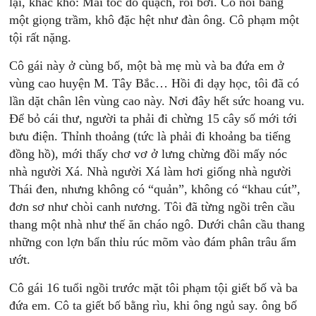
lại, khắc khổ: Mái tóc đỏ quạch, rối bời. Cô nói bằng
một giọng trầm, khô đặc hệt như đàn ông. Cô phạm một
tội rất nặng.
Cô gái này ở cùng bố, một bà mẹ mù và ba đứa em ở
vùng cao huyện M. Tây Bắc… Hồi đi dạy học, tôi đã có
lần dặt chân lên vùng cao này. Nơi đây hết sức hoang vu.
Để bỏ cái thư, người ta phải đi chừng 15 cây số mới tới
bưu điện. Thỉnh thoảng (tức là phải đi khoảng ba tiếng
đồng hồ), mới thấy chơ vơ ở lưng chừng đồi mấy nóc
nhà người Xá. Nhà người Xá làm hơi giống nhà người
Thái đen, nhưng không có “quản”, không có “khau cút”,
đơn sơ như chòi canh nương. Tôi đã từng ngồi trên cầu
thang một nhà như thế ăn cháo ngô. Dưới chân cầu thang
những con lợn bẩn thỉu rúc mõm vào đám phân trâu ẩm
ướt.
Cô gái 16 tuổi ngồi trước mặt tôi phạm tội giết bố và ba
đứa em. Cô ta giết bố bằng rìu, khi ông ngủ say. ông bố