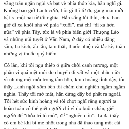
vầng trán ngắn ngủi và bạt về phía thóp kia, hắn nghĩ gì.
Không bao giờ Lanh cười, hỏi gì thì lờ đi, gặng mãi mới
bật ra một hai từ tối nghĩa. Hắn sống lủi thủi, chưa bao
giờ đi xa khỏi nhà về phía “xuôi”, mà chỉ “đi xa hơn
nữa” về phía Tây, tức là về phía biên giới Thượng Lào
và những núi tuyết ở Vân Nam, ở đấy có nhiều đẳng
sâm, ba kích, ấu tẩu, tam thất, thuốc phiện và tắc kè, toàn
những vị thuốc quý hiếm.
Có lần, khi tôi ngủ thiếp ở giữa chời canh nương, một
phần vì quá mệt mỏi do chuyến đi vất vả một phần nữa
vì những mệt mỏi trong tâm hồn, khi choàng tỉnh dậy, tôi
thấy Lanh ngồi xổm bên tôi chăm chú nghiền ngẫm ngắm
nghía. Thấy tôi mở mắt, hắn đứng dậy bỏ phắt ra ngoài.
Tôi hết sức kinh hoàng và tôi chợt nghĩ rằng người ta
hoàn toàn có thể giết người chỉ vì do buồn chán, giết
người để “thỏa trí tò mò”, để “nghiên cứu”. Ta đã thấy
có em bé khi bị mẹ nhốt trong nhà đã tháo tung một cái