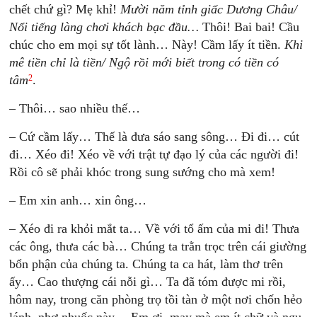
chết chứ gì? Mẹ khỉ!
Mười năm tỉnh giấc Dương Châu/
Nổi tiếng làng chơi khách bạc đầu…
Thôi! Bai bai! Cầu
chúc cho em mọi sự tốt lành… Này! Cầm lấy ít tiền.
Khi
mê tiền chỉ là tiền/ Ngộ rồi mới biết trong có tiền có
2
tâm
.
– Thôi… sao nhiều thế…
– Cứ cầm lấy… Thế là đưa sáo sang sông… Đi đi… cút
đi… Xéo đi! Xéo về với trật tự đạo lý của các người đi!
Rồi cô sẽ phải khóc trong sung sướng cho mà xem!
– Em xin anh… xin ông…
– Xéo đi ra khỏi mắt ta… Về với tổ ấm của mi đi! Thưa
các ông, thưa các bà… Chúng ta trằn trọc trên cái giường
bổn phận của chúng ta. Chúng ta ca hát, làm thơ trên
ấy… Cao thượng cái nỗi gì… Ta đã tóm được mi rồi,
hôm nay, trong căn phòng trọ tồi tàn ở một nơi chốn hẻo