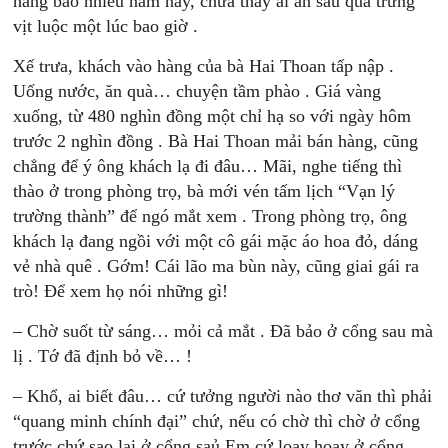
hàng bao nhiêu năm nay, chưa thấy ai ăn sáu quả trứng
vịt luộc một lúc bao giờ .
Xế trưa, khách vào hàng của bà Hai Thoan tấp nập .
Uống nước, ăn quà… chuyện tầm phào . Giá vàng
xuống, từ 480 nghìn đồng một chỉ hạ so với ngày hôm
trước 2 nghìn đồng . Bà Hai Thoan mải bán hàng, cũng
chẳng để ý ông khách lạ đi đâu… Mãi, nghe tiếng thì
thào ở trong phòng trọ, bà mới vén tấm lịch “Vạn lý
trường thành” để ngó mắt xem . Trong phòng trọ, ông
khách lạ đang ngồi với một cô gái mặc áo hoa đỏ, dáng
vẻ nhà quê . Gớm! Cái lão ma bùn này, cũng giai gái ra
trò! Để xem họ nói những gì!
– Chờ suốt từ sáng… mỏi cả mắt . Đã bảo ở cổng sau mà
lị . Tớ đã định bỏ về… !
– Khổ, ai biết đâu… cứ tưởng người nào thơ văn thì phải
“quang minh chính đại” chứ, nếu có chờ thì chờ ở cổng
trước chứ sao lại ở cổng saủ Em cứ loay hoay ở cổng