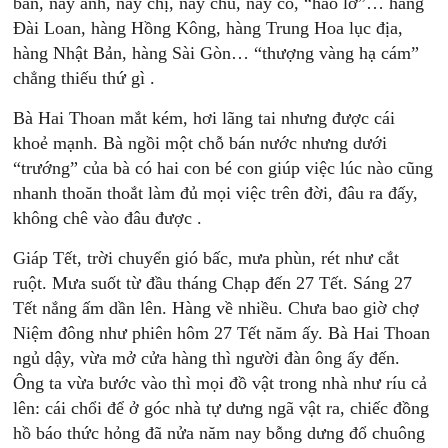
bán, này anh, này chị, này chú, này cô, “hảo lớ”… hàng
Đài Loan, hàng Hồng Kông, hàng Trung Hoa lục địa,
hàng Nhật Bản, hàng Sài Gòn… “thượng vàng hạ cám”
chẳng thiếu thứ gì .
Bà Hai Thoan mắt kém, hơi lãng tai nhưng được cái
khoẻ mạnh. Bà ngồi một chỗ bán nước nhưng dưới
“trướng” của bà có hai con bé con giúp việc lúc nào cũng
nhanh thoăn thoắt làm đủ mọi việc trên đời, đâu ra đấy,
không chê vào đâu được .
Giáp Tết, trời chuyển gió bấc, mưa phùn, rét như cắt
ruột. Mưa suốt từ đầu tháng Chạp đến 27 Tết. Sáng 27
Tết nắng ấm dần lên. Hàng về nhiều. Chưa bao giờ chợ
Niệm đông như phiên hôm 27 Tết năm ấy. Bà Hai Thoan
ngủ dậy, vừa mở cửa hàng thì người đàn ông ấy đến.
Ông ta vừa bước vào thì mọi đồ vật trong nhà như ríu cả
lên: cái chổi để ở góc nhà tự dưng ngã vật ra, chiếc đồng
hồ báo thức hỏng đã nửa năm nay bỗng dưng đổ chuông