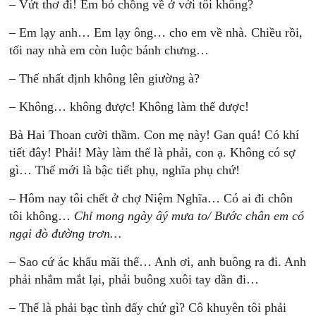
– Vứt thơ đi! Em bỏ chồng về ở với tôi không?
– Em lạy anh… Em lạy ông… cho em về nhà. Chiều rồi,
tối nay nhà em còn luộc bánh chưng…
– Thế nhất định không lên giường à?
– Không… không được! Không làm thế được!
Bà Hai Thoan cười thầm. Con mẹ này! Gan quá! Có khí
tiết đây! Phải! Mày làm thế là phải, con ạ. Không có sợ
gì… Thế mới là bậc tiết phụ, nghĩa phụ chứ!
– Hôm nay tôi chết ở chợ Niệm Nghĩa… Có ai đi chôn
tôi không…
Chỉ mong ngày âý mưa to/ Bước chân em có
ngại đò đường trơn…
– Sao cứ ác khẩu mãi thế… Anh ơi, anh buông ra đi. Anh
phải nhắm mắt lại, phải buông xuôi tay dần đi…
– Thế là phải bạc tình đấy chứ gì? Cô khuyên tôi phải