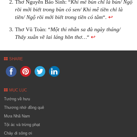
Thơ Nguyễn Bảo Sinh: “
Khi mê bùn chỉ là bùn/ Ngộ
rồi mới biết trong bùn có sen/ Khi mê tiền chỉ là
tiền/ Ngộ rồi mới biết trong tiền có tâm
“.
↩
Thơ Vũ Toàn: “
Một thi nhân sa đà ngày tháng/
Thấy xuân về lai láng hồn thơ…
“
↩
SHARE
MỤC LỤC
Tướng về hưu
Thương nhớ đồng quê
Mưa Nhã Nam
Tội ác và trừng phạt
Chảy đi sông ơi