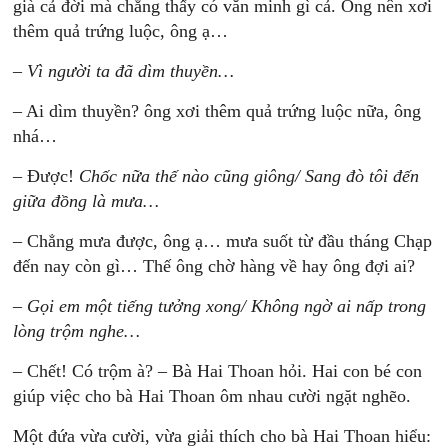
già cả đời mà chẳng thấy có văn minh gì cả. Ông nên xơi
thêm quả trứng luộc, ông ạ…
–
Vì người ta đã dìm thuyền…
– Ai dìm thuyền? ông xơi thêm quả trứng luộc nữa, ông
nhá…
– Được!
Chốc nữa thế nào cũng giông/ Sang đò tôi đến
giữa đồng là mưa…
– Chẳng mưa được, ông ạ… mưa suốt từ đầu tháng Chạp
đến nay còn gì… Thế ông chờ hàng về hay ông đợi ai?
–
Gọi em một tiếng tưởng xong/ Không ngờ ai nấp trong
lòng trộm nghe…
– Chết! Có trộm à? – Bà Hai Thoan hỏi. Hai con bé con
giúp việc cho bà Hai Thoan ôm nhau cười ngặt nghẽo.
Một đứa vừa cười, vừa giải thích cho bà Hai Thoan hiểu: