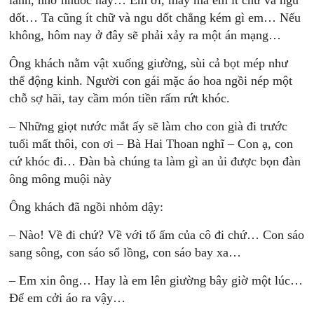
lánh, nhơ nhuốc này… Em ơi, may mà em ít chữ và ngu
dốt… Ta cũng ít chữ và ngu dốt chẳng kém gì em… Nếu
không, hôm nay ở đây sẽ phải xảy ra một án mạng…
Ông khách nằm vật xuống giường, sùi cả bọt mép như
thể động kinh. Người con gái mặc áo hoa ngồi nép một
chỗ sợ hãi, tay cầm món tiền rấm rứt khóc.
– Những giọt nước mắt ấy sẽ làm cho con già đi trước
tuổi mất thôi, con ơi – Bà Hai Thoan nghĩ – Con ạ, con
cứ khóc đi… Đàn bà chúng ta làm gì an ủi được bọn đàn
ông mông muội này
Ông khách đã ngồi nhỏm dậy:
– Nào! Về đi chứ? Về với tổ ấm của cô đi chứ… Con sáo
sang sông, con sáo sổ lồng, con sáo bay xa…
– Em xin ông… Hay là em lên giường bây giờ một lúc…
Để em cởi áo ra vậy…