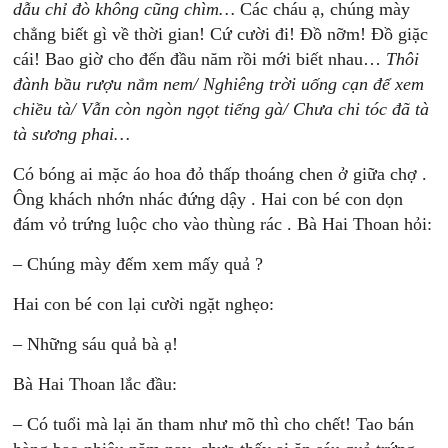
dẫu chỉ đò không cũng chìm…
Các cháu ạ, chúng mày
chẳng biết gì về thời gian! Cứ cười đi! Đồ nỡm! Đồ giặc
cái! Bao giờ cho đến đầu năm rồi mới biết nhau…
Thôi
đành bầu rượu nắm nem/ Nghiêng trời uống cạn để xem
chiều tà/ Vẫn còn ngòn ngọt tiếng gà/ Chưa chi tóc đã tà
tà sương phai…
Có bóng ai mặc áo hoa đỏ thấp thoáng chen ở giữa chợ .
Ông khách nhớn nhác đứng dậy . Hai con bé con dọn
đám vỏ trứng luộc cho vào thùng rác . Bà Hai Thoan hỏi:
– Chúng mày đếm xem mấy quả ?
Hai con bé con lại cười ngặt nghẹo:
– Những sáu quả bà ạ!
Bà Hai Thoan lắc đầu:
– Có tuổi mà lại ăn tham như mõ thì cho chết! Tao bán