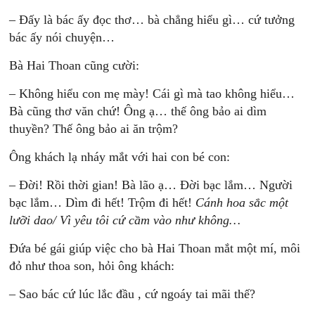
– Đấy là bác ấy đọc thơ… bà chẳng hiểu gì… cứ tưởng
bác ấy nói chuyện…
Bà Hai Thoan cũng cười:
– Không hiểu con mẹ mày! Cái gì mà tao không hiểu…
Bà cũng thơ văn chứ! Ông ạ… thế ông bảo ai dìm
thuyền? Thế ông bảo ai ăn trộm?
Ông khách lạ nháy mắt với hai con bé con:
– Đời! Rồi thời gian! Bà lão ạ… Đời bạc lắm… Người
bạc lắm… Dìm đi hết! Trộm đi hết!
Cánh hoa sắc một
lưỡi dao/ Vì yêu tôi cứ cầm vào như không…
Đứa bé gái giúp việc cho bà Hai Thoan mắt một mí, môi
đỏ như thoa son, hỏi ông khách:
– Sao bác cứ lúc lắc đầu , cứ ngoáy tai mãi thế?