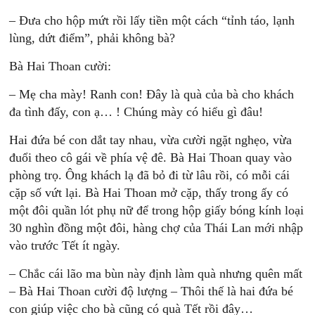
– Đưa cho hộp mứt rồi lấy tiền một cách “tỉnh táo, lạnh
lùng, dứt điểm”, phải không bà?
Bà Hai Thoan cười:
– Mẹ cha mày! Ranh con! Đây là quà của bà cho khách
đa tình đấy, con ạ… ! Chúng mày có hiểu gì đâu!
Hai đứa bé con dắt tay nhau, vừa cười ngặt nghẹo, vừa
đuổi theo cô gái về phía vệ đê. Bà Hai Thoan quay vào
phòng trọ. Ông khách lạ đã bỏ đi từ lâu rồi, có mỗi cái
cặp số vứt lại. Bà Hai Thoan mở cặp, thấy trong ấy có
một đôi quần lót phụ nữ để trong hộp giấy bóng kính loại
30 nghìn đồng một đôi, hàng chợ của Thái Lan mới nhập
vào trước Tết ít ngày.
– Chắc cái lão ma bùn này định làm quà nhưng quên mất
– Bà Hai Thoan cười độ lượng – Thôi thế là hai đứa bé
con giúp việc cho bà cũng có quà Tết rồi đây…