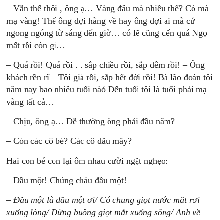
– Vẫn thế thôi , ông ạ… Vàng đâu mà nhiều thế? Có mà
mạ vàng! Thế ông đợi hàng về hay ông đợi ai mà cứ
ngong ngóng từ sáng đến giờ… có lẽ cũng đến quá Ngọ
mất rồi còn gì…
– Quá rồi! Quá rồi . . sắp chiều rồi, sắp đêm rồi! – Ông
khách rền rĩ – Tôi già rồi, sắp hết đời rồi! Bà lão đoán tôi
năm nay bao nhiêu tuổi nàỏ Đến tuổi tôi là tuổi phải mạ
vàng tất cả…
– Chịu, ông ạ… Dễ thường ông phải đầu năm?
– Còn các cô bé? Các cô đầu mấy?
Hai con bé con lại ôm nhau cười ngặt nghẹo:
– Đầu một! Chúng cháu đầu một!
–
Đầu một là đầu một ơi/ Có chung giọt nước mắt rơi
xuống lòng/ Đừng buông giọt mắt xuống sông/ Anh về