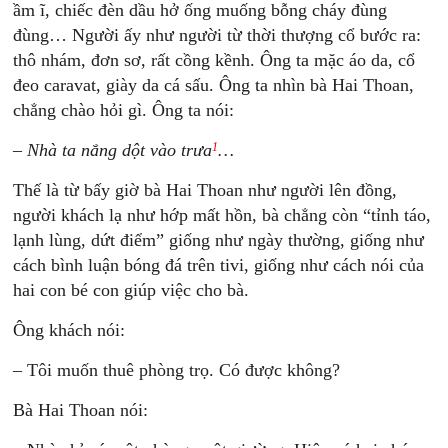
ầm ĩ, chiếc đèn dầu hở ống muống bỗng cháy đùng
đùng… Người ấy như người từ thời thượng cổ bước ra:
thô nhám, đơn sơ, rất cồng kềnh. Ông ta mặc áo da, cổ
đeo caravat, giày da cá sấu. Ông ta nhìn bà Hai Thoan,
chẳng chào hỏi gì. Ông ta nói:
1
–
Nhà ta nắng dột vào trưa
…
Thế là từ bấy giờ bà Hai Thoan như người lên đồng,
người khách lạ như hớp mất hồn, bà chẳng còn “tỉnh táo,
lạnh lùng, dứt điểm” giống như ngày thường, giống như
cách bình luận bóng đá trên tivi, giống như cách nói của
hai con bé con giúp việc cho bà.
Ông khách nói:
– Tôi muốn thuê phòng trọ. Có được không?
Bà Hai Thoan nói: