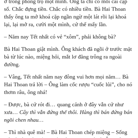
ở trong phòng trọ một mình. Ông ta chỉ có mỗi cái cặp
số. Chắc đựng tiền. Chắc có nhiều tiền. Bà Hai Thoan
thấy ông ta mở khoá cặp ngần ngừ một lát rồi lại khoá
lại, lại mở ra, cười một mình, cứ thế mấy lần.
– Năm nay Tết nhất có vẻ “xôm”, phải không bà?
Bà Hai Thoan giật mình. Ông khách đã ngồi ở trước mặt
bà từ lúc nào, miệng hỏi, mắt lơ đãng trông ra ngoài
đường.
– Vâng, Tết nhất năm nay đông vui hơn mọi năm… Bà
Hai Thoan trả lời – Ông làm cốc rượu “cuốc lủi”, cho nó
thơm râu, ông nhá!
– Được, bà cứ rót đi… quang cảnh ở đây vẫn cứ như
xưa…
Cây thì vẫn đứng thế thôi. Hàng thì bán đứng bán
ngồi chen nhau…
– Thì nhà quê mà! – Bà Hai Thoan chép miệng – Sống