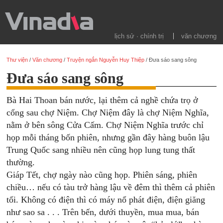
lịch sử · chính trị
văn chương
Thư viện
/
Văn chương
/
Truyện ngắn Nguyễn Huy Thiệp
/
Đưa sáo sang sông
Đưa sáo sang sông
Bà Hai Thoan bán nước, lại thêm cả nghề chứa trọ ở
cổng sau chợ Niệm. Chợ Niệm đây là chợ Niệm Nghĩa,
nằm ở bên sông Cửa Cấm. Chợ Niệm Nghĩa trước chỉ
họp mỗi tháng bốn phiên, nhưng gần đây hàng buôn lậu
Trung Quốc sang nhiều nên cũng họp lung tung thất
thường.
Giáp Tết, chợ ngày nào cũng họp. Phiên sáng, phiên
chiều… nếu có tàu trở hàng lậu về đêm thì thêm cả phiên
tối. Không có điện thì có máy nổ phát điện, điện giăng
như sao sa . . . Trên bến, dưới thuyền, mua mua, bán