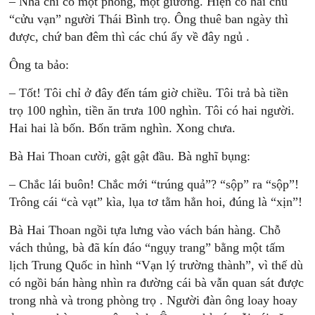
– Nhà chỉ có một phòng, một giường. Hiện có hai chú
“cửu vạn” người Thái Bình trọ. Ông thuê ban ngày thì
được, chứ ban đêm thì các chú ấy về đây ngủ .
Ông ta bảo:
– Tốt! Tôi chỉ ở đây đến tám giờ chiều. Tôi trả bà tiền
trọ 100 nghìn, tiền ăn trưa 100 nghìn. Tôi có hai người.
Hai hai là bốn. Bốn trăm nghìn. Xong chưa.
Bà Hai Thoan cười, gật gật đầu. Bà nghĩ bụng:
– Chắc lái buôn! Chắc mới “trúng quả”? “sộp” ra “sộp”!
Trông cái “cà vạt” kìa, lụa tơ tằm hẳn hoi, đúng là “xịn”!
Bà Hai Thoan ngồi tựa lưng vào vách bán hàng. Chỗ
vách thủng, bà đã kín đáo “ngụy trang” bằng một tấm
lịch Trung Quốc in hình “Vạn lý trường thành”, vì thế dù
có ngồi bán hàng nhìn ra đường cái bà vẫn quan sát được
trong nhà và trong phòng trọ . Người đàn ông loay hoay