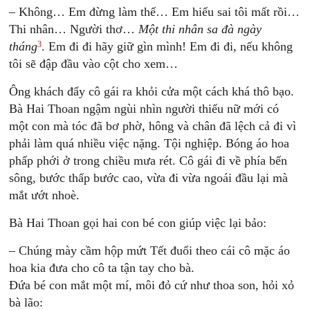
– Không… Em đừng làm thế… Em hiểu sai tôi mất rồi…
Thi nhân… Người thơ…
Một thi nhân sa đà ngày
3
tháng
. Em đi đi hãy giữ gìn mình! Em đi đi, nếu không
tôi sẽ đập đầu vào cột cho xem…
Ông khách đẩy cô gái ra khỏi cửa một cách khá thô bạo.
Bà Hai Thoan ngậm ngùi nhìn người thiếu nữ mới có
một con mà tóc đã bơ phờ, hông và chân đã lệch cả đi vì
phải làm quá nhiều việc nặng. Tội nghiệp. Bóng áo hoa
phấp phới ở trong chiều mưa rét. Cô gái đi về phía bến
sông, bước thấp bước cao, vừa đi vừa ngoái đầu lại mà
mắt ướt nhoè.
Bà Hai Thoan gọi hai con bé con giúp việc lại bảo:
– Chúng mày cầm hộp mứt Tết đuổi theo cái cô mặc áo
hoa kia đưa cho cô ta tận tay cho bà.
Đứa bé con mắt một mí, môi đỏ cứ như thoa son, hỏi xỏ
bà lão: