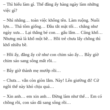
– Thì hiểu làm gì. Thế đằng ấy hàng ngày làm những
việc gì?
– Nhì nhằng… toàn việc không tên. Làm ruộng. Nuôi
lợn… Thả tôm giống… Đầu tắt mặt tối… chẳng như
ngày xưa… Lại thằng bé con… gấu lắm… Cũng khổ…
Nhưng mà là khổ một bề… Hồi trẻ chưa lấy chồng thì
khổ nhiều bề.
– Hồi ấy, đằng ấy cứ như con chim sáo ấy… Bây giờ
chim sáo sang sông mất rồi…
– Bây giờ thành mẹ mướp rồi…
– Chưa… vẫn còn giòn lắm. Này! Lên giường đi! Cứ
ngồi thế này khó chịu quá…
– Xin anh… em xin anh… Đừng làm như thế… Em có
chồng rồi, con sáo đã sang sông rồi…