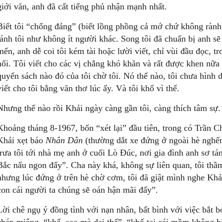
giới văn, anh đã cất tiếng phủ nhận mạnh nhất.
Biết tôi “chống đảng” (biết lồng phồng cả mớ chứ không rành
lánh tôi như không ít người khác. Song tôi đã chuẩn bị anh sẽ
mến, anh dễ coi tôi kém tài hoặc lười viết, chỉ vùi đầu đọc, tr
nổi. Tôi viết cho các vị chẳng khó khăn và rất được khen nữa
quyển sách nào đó của tôi chờ tôi. Nó thế nào, tôi chưa hình d
viết cho tôi bằng văn thơ lúc ấy. Và tôi khổ vì thế.
Nhưng thế nào rồi Khải ngày càng gần tôi, càng thích tâm sự.
Khoảng tháng 8-1967, bốn “xét lại” đầu tiên, trong có Trần Ch
Khải xẹt báo
Nhân Dân
(thường dắt xe đứng ở ngoài hè nghển
trưa tôi tới nhà mẹ anh ở cuối Lò Đúc, nơi gia đình anh sơ tá
Bắc nấu ngon đấy”. Cha này khá, không sự liên quan, tôi th
nhưng lúc đứng ở trên hè chờ cơm, tôi đã giật mình nghe Khải
con cái người ta chúng sẽ oán hận mãi đấy”.
Lời chê ngụ ý đồng tình với nạn nhân, bất bình với việc bắt b