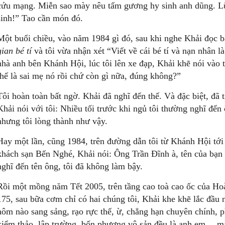
cứu mạng. Miễn sao mày nêu tấm gương hy sinh anh dũng. Lũ
sinh!” Tao cần món đó.
Một buổi chiều, vào năm 1984 gì đó, sau khi nghe Khải đọc 
gian bé tí
và tôi vừa nhận xét “Viết về cái bé tí và nạn nhân l
nhà anh bên Khánh Hội, lúc tôi lên xe đạp, Khải khẽ nói vào t
thế là sai mẹ nó rồi chứ còn gì nữa, đúng không?”
Tôi hoàn toàn bất ngờ. Khải đã nghĩ đến thế. Và đặc biệt, đã 
Khải nói với tôi: Nhiều tối trước khi ngủ tôi thường nghĩ đến
nhưng tôi lòng thành như vậy.
Hay một lần, cũng 1984, trên đường dẫn tôi từ Khánh Hội tớ
khách sạn Bến Nghé, Khải nói: Ông Trần Đĩnh à, tên của bạn 
nghĩ đến tên ông, tôi đã không làm bậy.
Rồi một mồng năm Tết 2005, trên tầng cao toà cao ốc của Hoàn
175, sau bữa cơm chỉ có hai chúng tôi, Khải khe khẽ lắc đầu
hôm nào sang sảng, rạo rực thế, ừ, chẳng hạn chuyên chính, phe
kiểm thảo, lập trường, bốn phương vô sản đều là anh em… mà