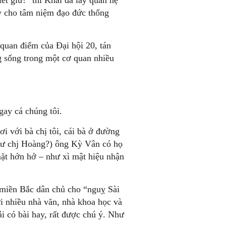
ết giữ!” thì Khải đã lấy quan hệ
ay cho tâm niệm đạo đức thống
 quan điểm của Đại hội 20, tán
 sống trong một cơ quan nhiều
Ngay cá chúng tôi.
i với bà chị tôi, cái bà ở đường
hư chj Hoàng?) ông Kỳ Vân có họ
ặt hớn hở – như xì mật hiệu nhận
 miền Bắc dân chủ cho “nguỵ Sài
 nhiều nhà văn, nhà khoa học và
ải có bài hay, rất được chú ý. Như