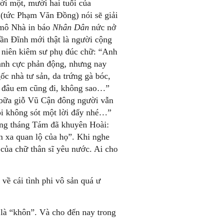
ời một, mười hai tuổi của
(tức Phạm Văn Đồng) nói sẽ giải
 mô Nhà in báo
Nhân Dân
nức nở
rần Đĩnh mới thật là người cộng
h niên kiêm sư phụ đúc chữ: “Anh
 anh cực phản động, nhưng nay
c nhà tư sản, da trứng gà bóc,
i đâu em cũng đi, không sao…”
 bữa giỗ Vũ Cận đông người vẫn
ói không sót một lời đấy nhé…”
ạng tháng Tám đã khuyên Hoài:
nh xa quan lộ của họ”. Khi nghe
 của chữ thân sĩ yêu nước. Ai cho
 về cái tình phi vô sản quá ư
 là “khôn”. Và cho đến nay trong