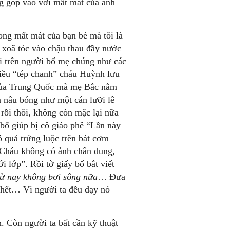
ng góp vào với mất mát của anh
rong mất mát của bạn bè mà tôi là
 xoã tóc vào chậu thau đầy nước
i trên người bố mẹ chúng như các
hiều “tép chanh” cháu Huỳnh lưu
ội của Trung Quốc mà mẹ Bắc nằm
n nâu bóng như một cán lưỡi lê
rồi thôi, không còn mặc lại nữa
ố giúp bị cô giáo phê “Lần này
ỏ quả trứng luộc trên bát cơm
“Cháu không có ảnh chân dung,
 lớp”. Rồi tờ giấy bố bắt viết
từ nay không bơi sông nữa
… Đưa
 chết… Vì người ta đều dạy nó
h. Còn người ta bất cần kỹ thuật