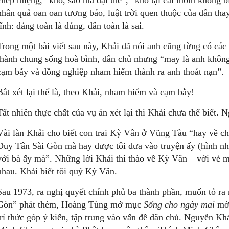
chép miệng, “khổ, sao mà dại thế”, “khố tại cái mồm không bi
nhân quả oan oan tương báo, luật trời quen thuộc của dân th
lĩnh: đảng toàn là đúng, dân toàn là sai.
Trong một bài viết sau này, Khải đã nói anh cũng từng có các
thành chung sống hoà bình, dân chủ nhưng “may là anh không
cạm bẫy và đồng nghiệp nham hiểm thành ra anh thoát nạn”.
Bắt xét lại thế là, theo Khải, nham hiểm và cạm bẫy!
Tất nhiên thực chất của vụ án xét lại thì Khải chưa thể biết. 
Vài làn Khải cho biết con trai Kỳ Vân ở Vũng Tàu “hay về chơ
Duy Tân Sài Gòn mà hay được tôi đưa vào truyện ấy (hình n
với bà ấy mà”. Những lời Khải thì thào về Kỳ Vân – với vẻ m
nhau. Khải biết tôi quý Kỳ Vân.
Sau 1973, ra nghị quyết chính phủ ba thành phần, muốn tỏ ra
Gòn” phát thèm, Hoàng Tùng mở mục
Sống cho ngày mai
mời
trí thức góp ý kiến, tập trung vào vấn đề dân chủ. Nguyễn Kh