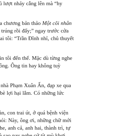
 lượt nhảy cẫng lên mà “hy
ba chương bản thảo
Một cõi nhân
à trúng rồi đấy;” ngay trước cửa
ai tôi: “Trần Đĩnh nhỉ, chủ thuyết
tin tôi đến thế. Mặc dù từng nghe
 ông. Ông tin hay không tuỳ
i nhà Phạm Xuân Ẩn, đạp xe qua
bè lợi hại lắm. Có những lức
, con trai út, ở quá bệnh viện
 nói: Này, ông ơi, những chữ mới
, anh cả, anh hai, thành trì, tự
 sao nay nghe cứ tít mù khơi,