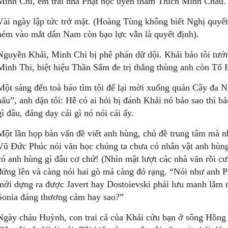
Minh Chi, em trai nhà Phật học uyên thâm Thích Minh Châu.
Vài ngày lập tức trở mặt. (Hoàng Tùng không biết Nghị quyết
ném vào mắt dân Nam còn bạo lực vẫn là quyết định).
Nguyễn Khải, Minh Chi bị phê phán dữ dội. Khải bảo tôi tướ
Minh Thi, biệt hiệu Thần Sấm đe trị thẳng thùng anh còn Tố H
Một sáng đến toà báo tìm tôi để lại mời xuống quán Cây đa 
nấu”, anh dặn tôi: Hễ có ai hỏi bị đánh Khải nó bảo sao thì bả
gì đâu, đảng dạy cái gì nó nói cái ấy.
Một lần họp bàn vấn đề viết anh hùng, chủ đề trung tâm mà n
Vũ Đức Phúc nói văn học chúng ta chưa có nhân vật anh hùng 
có anh hùng gì đâu cơ chứ! (Nhìn mật lượt các nhà văn rồi c
đứng lên và càng nói hai gò má càng đỏ rạng. “Nói như anh P
mới dựng ra được Javert hay Dostoievski phải lưu manh lắm
Sonia đáng thương cảm hay sao?”
Ngày cháu Huỳnh, con trai cả của Khải cứu bạn ở sông Hồng m