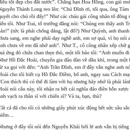
điều tốt đẹp cho đất nước”. Chẳng hạn Hoa Hồng, con gái mư
Nguyễn Thành Long reo lên: “Chú Đĩnh ơi, tối qua, ông Tám 
quyết cho chú rồi đấy!” Như các cháu gái công nhân tổ đồng
tiễn tôi. Như Trai, tổ trưởng đẳng nói: “Chúng em thấy anh T
sản!” (tức là phải chống đảng, lật đổ?) Như Quỳnh, anh than
chưa sang, em nghe phải dạy nghề anh, em sợ quá, vì họ nói
anh chưa về em đã nhớ anh”. Như T., cô công nhân xếp chữ gố
má ửng đỏ chứa chan thẹn thò, một tối bảo tôi: “Anh muốn đ
Như Hồ Đắc Hoài, chuyên gia đâu đàn về dầu khí, trong một
từ xa gọi với đến: “Anh Trần Đĩnh, em ở đây vẫn nghe anh n
Hoài cho tôi biết cụ Hồ Đắc Điềm, bố anh, ngay sau Cách m
“Con thích thì có thể đi làm với họ nhưng hãy nhớ là phải lá
Hoài nói câu này, tôi nhận ra hết cái nghĩa đảo điên hỗn xược
anh vạch ra thân sĩ với chiến sĩ? Và ta, bạn, thù?
Tất cả đã cho tôi có những giây phút xúc động hết sức sâu sắc
hiếm…
Nhưng ở đây tôi nói đến Nguyễn Khải bởi lẽ anh vẫn bị tiếng