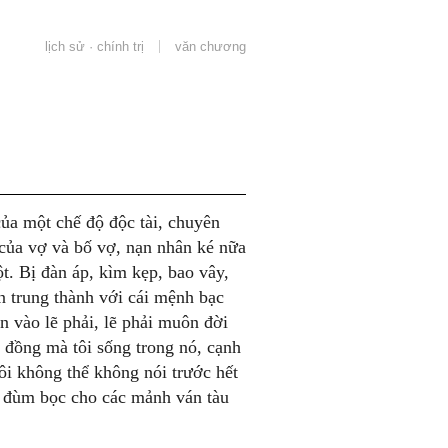
lịch sử · chính trị
văn chương
của một chế độ độc tài, chuyên
 của vợ và bố vợ, nạn nhân ké nữa
ột. Bị đàn áp, kìm kẹp, bao vây,
n trung thành với cái mệnh bạc
n vào lẽ phải, lẽ phải muôn đời
g đồng mà tôi sống trong nó, cạnh
Tôi không thể không nói trước hết
, đùm bọc cho các mảnh ván tàu