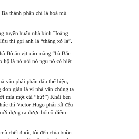
 Ba thành phần chỉ là hoả mù
ng tuyên huấn nhà binh Hoàng
ữu thì gọi anh là “thằng xỏ lá”.
Nhà Bò ăn vịt xáo mãng “bà Bắc
o hộ là nó nói nó ngu nó có biết
hà văn phải phấn đấu thể hiện,
đơn giản là vì nhà văn chúng ta
ười mỉa một cái “hứ!”) Khải bèn
húc thì Victor Hugo phải rất đểu
 mới dựng ra được bố cô điếm
à chết đuối, tôi đến chia buồn.