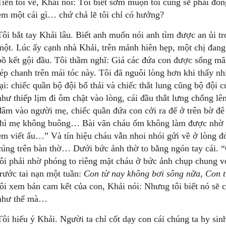
Tiễn tôi về, Khải nói: Tôi biết sớm muộn tôi cũng sẽ phải đó
em một cái gì… chứ chả lẽ tôi chỉ có hưởng?
Tôi bắt tay Khải lâu. Biết anh muốn nói anh tìm được an ủi t
một. Lúc ấy cạnh nhà Khải, trên mảnh hiên hẹp, một chị đang
bồ kết gội đầu. Tôi thầm nghĩ: Giá các đứa con được sống mã
tép chanh trên mái tóc này. Tôi đã nguôi lòng hơn khi thấy n
lại: chiếc quần bộ đội bố thải và chiếc thắt lung cũng bộ đ
như thiếp lịm đi ôm chặt vào lòng, cái đầu thắt lưng chổng lê
đâm vào người mẹ, chiếc quần đứa con cởi ra để ở trên bờ đê 
thì mẹ không buông… Bài vãn cháu ốm không làm được nhờ b
em viết ẩu…” Và tín hiệu cháu vẫn nhoi nhói gửi về ở lòng đ
cúng trên bàn thờ… Dưới bức ảnh thờ to bằng ngón tay cái. 
tôi phải nhờ phóng to riêng mặt cháu ở bức ảnh chụp chung với
trước tai nạn một tuần:
Con từ nay không bơi sông nữa, Con 
tôi xem bản cam kết của con, Khải nói: Nhưng tôi biết nó sẽ
như thế mà…
Tôi hiểu ý Khải. Người ta chỉ cốt dạy con cái chúng ta hy sin