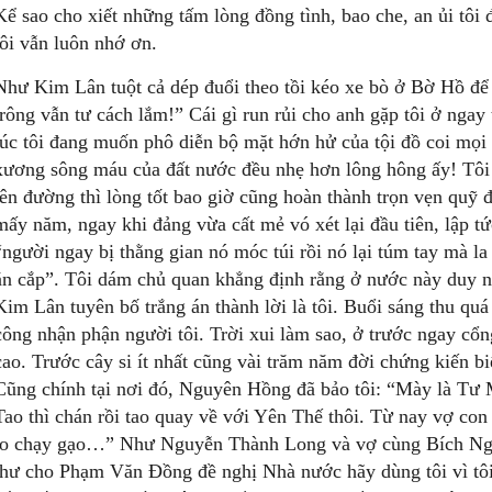
Kể sao cho xiết những tấm lòng đồng tình, bao che, an ủi tô
tôi vẫn luôn nhớ ơn.
Như Kim Lân tuột cả dép đuổi theo tồi kéo xe bò ở Bờ Hồ để
trông vẫn tư cách lắm!” Cái gì run rủi cho anh gặp tôi ở nga
lúc tôi đang muốn phô diễn bộ mặt hớn hử của tội đồ coi mọi
xương sông máu của đất nước đều nhẹ hơn lông hông ấy! Tôi b
lên đường thì lòng tốt bao giờ cũng hoàn thành trọn vẹn quỹ 
mấy năm, ngay khi đảng vừa cất mẻ vó xét lại đầu tiên, lập t
“người ngay bị thằng gian nó móc túi rồi nó lại túm tay mà la l
ăn cắp”. Tôi dám chủ quan khẳng định rằng ở nước này duy n
Kim Lân tuyên bố trắng án thành lời là tôi. Buổi sáng thu qu
công nhận phận người tôi. Trời xui làm sao, ở trước ngay cổ
cao. Trước cây si ít nhất cũng vài trăm năm đời chứng kiến bi
Cũng chính tại nơi đó, Nguyên Hồng đã bảo tôi: “Mày là Tư M
Tao thì chán rồi tao quay về với Yên Thế thôi. Từ nay vợ con 
lo chạy gạo…” Như Nguyễn Thành Long và vợ cùng Bích Ngọc
thư cho Phạm Văn Đồng đề nghị Nhà nước hãy dùng tôi vì tôi