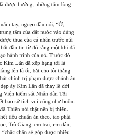
i đã được hưởng, những tấm lòng
 nắm tay, ngoẹo đầu nói, “Ờ,
y trung tâm của đất nước vào đúng
 dược thua của cá nhân trước núi
ắt đầu tin từ đó rằng một khi đã
đạo hành trình của nó. Trước đó
ức Kim Lân đã xếp hạng tôi là
àng lên là ối, bắt cho tôi thằng
hất chính trị phạm được chánh án
á đẹp ấy Kim Lân đã thay lẽ đời
ng Viện kiểm sát Nhân dân Tối
ết bao sử tích vui cũng như buồn.
ã Thiên nói thật nên bị thiến.
hết tiêu chuẩn ăn theo, tao phải
, Trà Giang, em trai, em dâu,
 “chắc chắn sẽ góp được nhiều