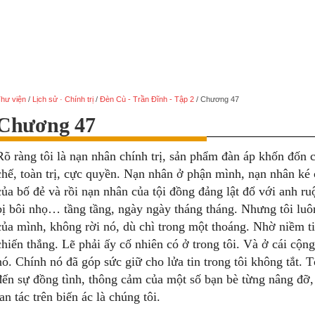
hư viện
/
Lịch sử · Chính trị
/
Đèn Cù - Trần Đĩnh - Tập 2
/
Chương 47
Chương 47
Rõ ràng tôi là nạn nhân chính trị, sản phẩm đàn áp khốn đốn 
chế, toàn trị, cực quyền. Nạn nhân ở phận mình, nạn nhân ké
của bố đẻ và rồi nạn nhân của tội đồng đảng lật đổ với anh ru
bị bôi nhọ… tầng tầng, ngày ngày tháng tháng. Nhưng tôi luô
của mình, không rời nó, dù chì trong một thoáng. Nhờ niềm ti
chiến thắng. Lẽ phải ấy cố nhiên có ở trong tôi. Và ở cái cộn
nó. Chính nó đã góp sức giữ cho lửa tin trong tôi không tắt. 
đến sự đồng tình, thông cảm của một số bạn bè từng nâng đỡ
tan tác trên biến ác là chúng tôi.