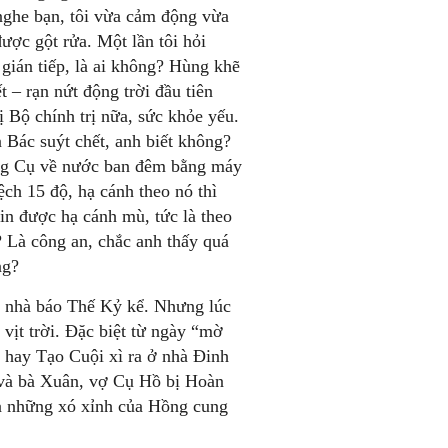
 nghe bạn, tôi vừa cảm động vừa
ợc gột rửa. Một lần tôi hỏi
ù gián tiếp, là ai không? Hùng khẽ
t – rạn nứt động trời đầu tiên
ị Bộ chính trị nữa, sức khỏe yếu.
 Bác suýt chết, anh biết không?
ông Cụ về nước ban đêm bằng máy
ệch 15 độ, hạ cánh theo nó thì
n được hạ cánh mù, tức là theo
? Là công an, chắc anh thấy quá
ng?
n, nhà báo Thế Kỷ kể. Nhưng lúc
 vịt trời. Đặc biệt từ ngày “mờ
o hay Tạo Cuội xì ra ở nhà Đinh
 và bà Xuân, vợ Cụ Hồ bị Hoàn
ra những xó xỉnh của Hồng cung