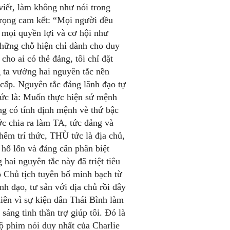
viết, làm không như nói trong
rọng cam kết: “Mọi người đều
 mọi quyền lợi và cơ hội như
những chỗ hiện chỉ dành cho duy
cho ai có thẻ đảng, tôi chỉ đặt
 ta vướng hai nguyên tắc nền
cấp. Nguyên tắc đảng lãnh đạo tự
Tức là: Muốn thực hiện sứ mệnh
ẳng có tính định mệnh vè thứ bậc
ớc chia ra làm TA, tức đảng và
hêm trí thức, THÙ tức là địa chủ,
 hổ lốn và đảng cân phân biệt
g hai nguyên tắc này đã triệt tiêu
ồ Chủ tịch tuyên bố minh bạch từ
nh đạo, tư sản với địa chủ rồi đây
nhiên vì sự kiện dân Thái Bình làm
áng tinh thần trợ giúp tôi. Đó là
bộ phim nói duy nhất của Charlie