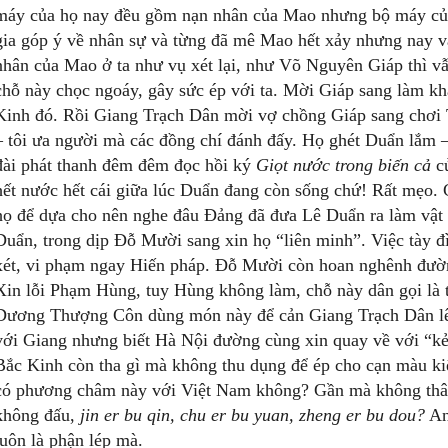
máy của họ nay đều gồm nạn nhân của Mao nhưng bộ máy của 
gia góp ý về nhân sự và từng đã mê Mao hết xảy nhưng nay vẫ
nhân của Mao ở ta như vụ xét lại, như Võ Nguyên Giáp thì v
chỗ này chọc ngoáy, gây sức ép với ta. Mời Giáp sang làm k
Kinh đó. Rồi Giang Trạch Dân mời vợ chồng Giáp sang chơi T
– tôi ưa người mà các đồng chí đánh đấy. Họ ghét Duẩn lắm –
đài phát thanh đêm đêm đọc hồi ký
Giọt nước trong biến cả
c
hết nước hết cái giữa lúc Duẩn đang còn sống chứ! Rất mẹo. 
họ để dựa cho nên nghe đâu Đảng đã đưa Lê Duẩn ra làm vật t
Duẩn, trong dịp Đỗ Mười sang xin họ “liên minh”. Việc tày 
xét, vi phạm ngay Hiến pháp. Đỗ Mười còn hoan nghênh đường
Xin lỗi Phạm Hùng, tuy Hùng không làm, chỗ này dân gọi là tồ
Dương Thượng Côn dùng món này để cản Giang Trạch Dân lên
với Giang nhưng biết Hà Nội đường cùng xin quay về với “kẻ t
Bắc Kinh còn tha gì mà không thu dụng để ép cho cạn màu ki
có phương châm này với Việt Nam không? Gần mà không thân
không đấu,
jin er bu qin, chu er bu yuan, zheng er bu dou?
Anh
luôn là phận lép mà.