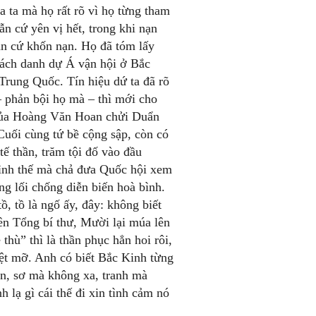
ta mà họ rất rõ vì họ từng tham
n cứ yên vị hết, trong khi nạn
ẫn cứ khốn nạn. Họ đã tóm lấy
hách danh dự Á vận hội ở Bắc
rung Quốc. Tín hiệu dứ ta đã rõ
 phản bội họ mà – thì mới cho
ủa Hoàng Văn Hoan chửi Duẩn
Cuối cùng tứ bề cộng sập, còn có
ế thần, trăm tội đố vào đầu
đình thế mà chả đưa Quốc hội xem
 lối chống diễn biến hoà bình.
, tồ là ngố ấy, đây: không biết
 Tổng bí thư, Mười lại múa lên
hù” thì là thần phục hẳn hoi rôi,
ệt mỡ. Anh có biết Bắc Kinh từng
, sơ mà không xa, tranh mà
 lạ gì cái thế đi xin tình cảm nó