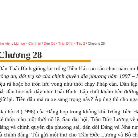
hư viện
/
Lịch sử · Chính trị
/
Đèn Cù - Trần Đĩnh - Tập 2
/
Chương 28
Chương 28
Dân Thái Bình gióng lại trống Tiền Hải sau sáu chục năm im 
công an, đốt trụ sở của chính quyền địa phương năm 1997 – 
rệu rã hoặc bỏ trốn lưu vong như thời chạy Pháp càn. Dân lập
bắt đầu học nổi dậy như Thái Bình. Lập chốt khám bên đường
giữ lại. Tiền đâu mà ra xe sang trọng này? Ấp úng thì cho n
Đại hội 8 (1996) của Đảng họp trong không khí Trống Tiền Hả
kế thừa màn một thời nô lệ. Sau đại hội, Trần Đức Lương về 
đảng và chính quyền địa phương sai, dân đòi Đảng và Nhà nư
là chính đáng. Tôi gửi một thư cho Trần Đức Lương và Bộ ch