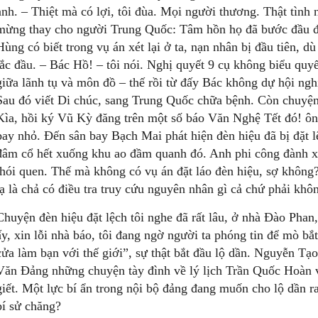
anh. – Thiệt mà có lợi, tôi đùa. Mọi người thương. Thật tình
mừng thay cho người Trung Quốc: Tâm hồn họ đã bước đầu đư
Hùng có biết trong vụ án xét lại ở ta, nạn nhân bị đầu tiên, d
lắc đầu. – Bác Hồ! – tôi nói. Nghị quyết 9 cụ không biểu quyế
giữa lãnh tụ và môn đồ – thế rồi từ đấy Bác không dự hội ngh
Sau đó viết Di chúc, sang Trung Quốc chữa bệnh. Còn chuyện
Kìa, hồi ký Vũ Kỳ đăng trên một số báo Văn Nghệ Tết đó! 
bay nhỏ. Đến sân bay Bạch Mai phát hiện đèn hiệu đã bị đặt l
đâm cổ hết xuống khu ao đầm quanh đó. Anh phi công đành xi
thói quen. Thế mà không có vụ án đặt láo đèn hiệu, sợ không
lạ là chả có điều tra truy cứu nguyên nhân gì cả chứ phải khô
Chuyện đèn hiệu đặt lệch tôi nghe đã rất lâu, ở nhà Đào Pha
ấy, xin lỗi nhà báo, tôi đang ngờ người ta phóng tin để mò bắt
cửa làm bạn với thế giới”, sự thật bắt đầu lộ dần. Nguyễn Tạ
Văn Đảng những chuyện tày đình về lý lịch Trần Quốc Hoàn
giết. Một lực bí ẩn trong nội bộ đảng đang muốn cho lộ dần 
bí sử chăng?