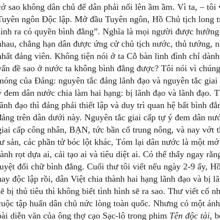
cớ sao không dân chủ để dân phải nổi lên ầm ầm. Vì ta, – tôi 
Tuyên ngôn Độc lập. Mở đầu Tuyên ngôn, Hồ Chủ tịch long t
sinh ra có quyền bình đằng”. Nghĩa là mọi người được hưởng
nhau, chẳng hạn dân được ứng cử chủ tịch nước, thủ tướng, 
nhất đảng viên. Không tiện nói ở ta Cỗ bàn linh đình chỉ dành 
vấn đề sao ở nước ta không bình đẳng được? Tôi nói vì chúng
móng của Đảng: nguyên tắc đảng lãnh đạo và nguyên tắc giai 
ý đem dân nước chia làm hai hạng: bị lãnh đạo và lãnh đạo. 
lãnh đạo thì đảng phải thiết lập và duy trì quan hệ bất bình đ
đảng trên dân dưới này. Nguyên tắc giai cấp tự ý đem dân nư
giai cấp công nhân, BẠN, tức bần cố trung nông, và nay vớt t
tư sản, các phần tử bóc lột khác, Tóm lại dân nước là một mớ
rành rọt dựa ai, cải tạo ai và tiêu diệt ai. Có thể thấy ngay rằn
tuyệt đối chữ bình đẳng. Cuối thư tôi viết nếu ngày 2-9 ấy, H
nay độc lập rồi, dân Việt chia thành hai hạng lãnh đạo và bị lã
sẽ bị thủ tiêu thì không biết tình hình sẽ ra sao. Thư viết cố 
cuộc tập huấn dân chủ nức lòng toàn quốc. Nhưng có một ánh s
bài diễn văn của ông thợ cạo Sạc-lô trong phim
Tên độc tài
, 