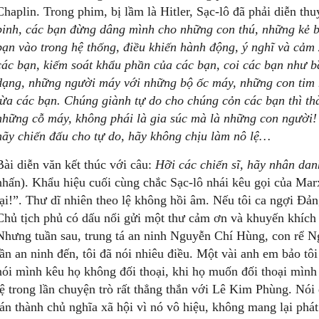
Chaplin. Trong phim, bị lầm là Hitler, Sạc-lô đã phải diễn th
binh, các bạn đừng dâng mình cho những con thú, những kẻ bắ
bạn vào trong hệ thống, điều khiến hành động, ý nghĩ và cảm
các bạn, kiếm soát khẩu phần của các bạn, coi các bạn như b
dạng, những người máy với những bộ ốc máy, những con tim 
lừa các bạn. Chúng giành tự do cho chúng cỏn các bạn thì th
những cỗ máy, không phái là gia súc mà là những con người!
hãy chiến đấu cho tự do, hãy không chịu làm nô lệ…
Bài diễn văn kết thúc với câu:
Hỡi các chiến sĩ, hãy nhân dan
nhấn). Khẩu hiệu cuối cùng chắc Sạc-lô nhái kêu gọi của Marx
lại!”. Thư dĩ nhiên theo lệ không hồi âm. Nếu tôi ca ngợi Đ
Chủ tịch phủ có dấu nổi gửi một thư cảm ơn và khuyến khích 
Nhưng tuần sau, trung tá an ninh Nguyễn Chí Hùng, con rể 
lần an ninh đến, tôi đã nói nhiêu điều. Một vài anh em bảo tô
nói mình kêu họ không đối thoại, khi họ muốn đối thoại mình l
lệ trong lần chuyện trò rất thẳng thắn với Lê Kim Phùng. Nói 
tán thành chủ nghĩa xã hội vì nó vô hiệu, không mang lại phát