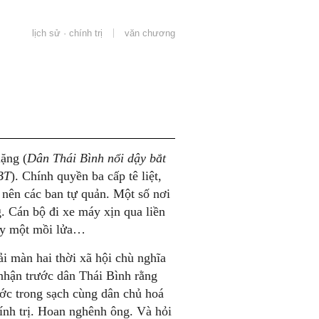
lịch sử · chính trị
văn chương
lặng (
Dân Thái Bình nổi dậy bắt
BT
). Chính quyền ba cấp tê liệt,
 nên các ban tự quản. Một số nơi
. Cán bộ đi xe máy xịn qua liền
gay một mồi lửa…
i màn hai thời xã hội chù nghĩa
nhận trước dân Thái Bình rằng
ớc trong sạch cùng dân chủ hoá
ính trị. Hoan nghênh ông. Và hỏi