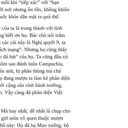
mỗi khi “tiếp xúc” với “bạn
tới nơi nhưng ôn tồn, không khiêu
uốc khỏe dằn mặt ta quá thế.
 của ta là trung thành với tình
ng biết ơn họ. Bác chả nói trăm
 các cái này là Nghị quyết 9, ta
ì cách mạng”. Nhưng họ cũng thấy
o đá bát” của họ. Ta cũng đâu có
hôm sau đánh luôn Campuchia,
đàn anh, bị phản thùng mà chả
họ đang mượn ta làm kẻ phản diện
ới cộng sản sính bành trướng,
m. Vậy càng đả phản diện Việt
Mà hay nhất, dễ nhất là chụp cho
vẫn giờ món võ quen thuộc mượn
 chỗ này: Họ đã hạ Mao xuống, bộ