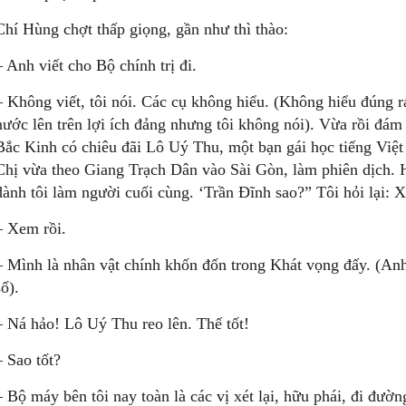
Chí Hùng chợt thấp giọng, gần như thì thào:
– Anh viết cho Bộ chính trị đi.
– Không viết, tôi nói. Các cụ không hiểu. (Không hiểu đúng ra 
nước lên trên lợi ích đảng nhưng tôi không nói). Vừa rồi đá
Bắc Kinh có chiêu đãi Lô Uý Thu, một bạn gái học tiếng Việt 
Chị vừa theo Giang Trạch Dân vào Sài Gòn, làm phiên dịch. H
dành tôi làm người cuối cùng. ‘Trần Đĩnh sao?” Tôi hỏi lại
– Xem rồi.
– Mình là nhân vật chính khốn đốn trong Khát vọng đấy. (Anh 
số).
– Ná hảo! Lô Uý Thu reo lên. Thế tốt!
– Sao tốt?
– Bộ máy bên tôi nay toàn là các vị xét lại, hữu phái, đi đườ