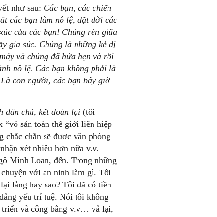
uyết như sau:
Các bạn, các chiến
t các bạn làm nô lệ, đặt đời các
 xúc của các bạn! Chúng rèn giũa
ầy gia súc. Chúng là những kẻ dị
máy và chúng đã hứa hẹn và rồi
ành nô lệ. Các bạn không phải là
 Là con người, các bạn bây giờ
h dân chủ, kết đoàn lại
(tôi
 “vô sản toàn thế giới liên hiệp
ảng chắc chắn sẽ được văn phòng
nhận xét nhiêu hơn nữa v.v.
Ngô Minh Loan, đến. Trong những
i chuyện với an ninh làm gì. Tôi
ại lảng hay sao? Tôi đã có tiền
đảng yếu trí tuệ. Nói tôi không
 triển và công bằng v.v… vả lại,