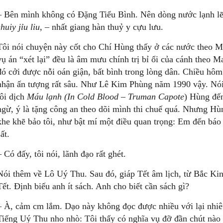
– Bên mình không có Đặng Tiểu Bình. Nên dòng nước lạnh lẽ
shuiy jỉu liu
, – nhất giang hàn thuỷ y cựu lưu.
Tôi nói chuyện này cốt cho Chí Hùng thấy ở các nước theo Mao
vụ án “xét lại” đều là âm mưu chính trị bỉ ổi của cánh theo 
đó cởi được nỗi oán giận, bất bình trong lòng dân. Chiều hôm
nhận ấn tượng rất sâu. Như Lê Kim Phùng năm 1990 vậy. Nói
tôi dịch
Máu lạnh (In Cold Blood – Truman Capote
) Hùng đến
ngừ, ý là tặng công an theo dõi mình thi chuế quá. Nhưng Hù
khe khẽ bảo tôi, như bật mí một điều quan trọng: Em đến báo
sất.
– Có đấy, tôi nói, lãnh đạo rất ghét.
Nói thêm về Lô Uý Thu. Sau đó, giáp Tết âm lịch, từ Bắc Kinh
Tết. Định biếu anh ít sách. Anh cho biết cần sách gì?
– À, cảm cm lắm. Dạo này không đọc được nhiều với lại nhiêu
Tiếng Uý Thu nho nhò: Tôi thấy có nghĩa vụ đỡ đần chút nào 