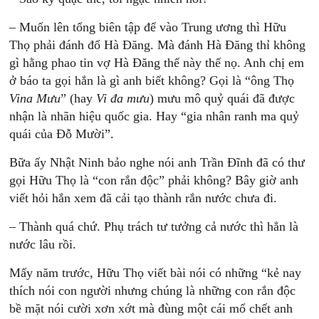
– Muốn lên tổng biên tập để vào Trung ương thì Hữu
Thọ phải đánh đổ Hà Đăng. Mà đánh Hà Đăng thỉ không
gì hằng phao tin vợ Hà Đăng thế này thế nọ. Anh chị em
ở báo ta gọi hắn là gì anh biết không? Gọi là “ông Thọ
Vina Mưu
” (hay
Vi đa mưu
) mưu mô quỷ quái đã được
nhận là nhãn hiệu quốc gia. Hay “gia nhân ranh ma quỷ
quái của Đỗ Mười”.
Bữa ấy Nhật Ninh bảo nghe nói anh Trần Đĩnh đã có thư
gọi Hữu Thọ là “con rắn độc” phải không? Bây giờ anh
viết hỏi hắn xem đã cải tạo thành rắn nước chưa đi.
– Thành quá chứ. Phụ trách tư tưởng cả nước thì hẳn là
nước lâu rồi.
Mấy năm trước, Hữu Thọ viết bài nói có những “kẻ nay
thích nói con người nhưng chúng là những con rắn độc
bề mặt nói cười xơn xớt mà đùng một cái mổ chết anh