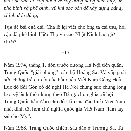
một: số vấn đề cấp bách về xây dựng đảng hiện nay, tự
phê bình và phê bình, vũ khí sắc bén để xây dựng đảng,
chỉnh đốn đảng,
Tựa đề bài quá dài. Chả lẽ lại viết cho ông ta cái thư, hỏi
cậu đã phê bình Hữu Thọ vu cáo Nhật Ninh bao giờ
chưa?
***
Năm 1974, tháng 1, đón trước đường Hà Nội tiến quân,
Trung Quốc “giải phóng” toàn bộ Hoàng Sa. Và vấp phải
sức chống trả dữ dội của hải quân Việt Nam Cộng Hoà.
Lúc đó Sài Gòn có đề nghị Hà Nội chung sức chung lòng
bảo vệ lãnh thổ nhưng theo Đảng, chù nghĩa xã hội
Trung Quốc bảo đảm cho độc lập của đảo biển Việt Nam
nhất định tốt hơn chủ nghĩa quốc gia Việt Nam “làm tay
sai cho Mỹ”.
Năm 1988, Trung Quốc chiếm sáu đảo ở Trường Sa. Ta