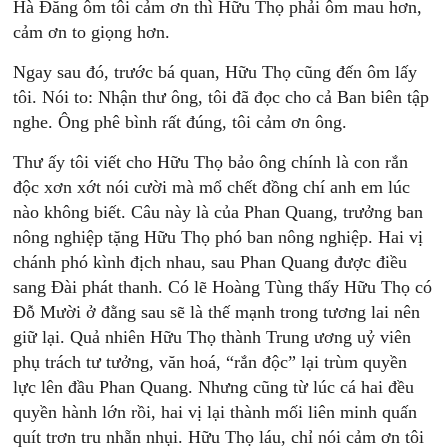
Hà Đăng ôm tôi cảm ơn thì Hữu Thọ phải ôm mau hơn,
cảm ơn to giọng hơn.
Ngay sau đó, trước bá quan, Hữu Thọ cũng đến ôm lấy
tôi. Nói to: Nhận thư ông, tôi đã đọc cho cả Ban biên tập
nghe. Ông phê bình rất đúng, tôi cảm ơn ông.
Thư ấy tôi viết cho Hữu Thọ bảo ông chính là con rắn
độc xơn xớt nói cười mà mổ chết đồng chí anh em lúc
nào không biết. Câu này là của Phan Quang, trưởng ban
nông nghiệp tặng Hữu Thọ phó ban nông nghiệp. Hai vị
chánh phó kình địch nhau, sau Phan Quang được điều
sang Đài phát thanh. Có lẽ Hoàng Tùng thấy Hữu Thọ có
Đỗ Mười ở đằng sau sẽ là thế mạnh trong tương lai nên
giữ lại. Quả nhiên Hữu Thọ thành Trung ương uỷ viên
phụ trách tư tưởng, văn hoá, “rắn độc” lại trùm quyền
lực lên đầu Phan Quang. Nhưng cũng từ lúc cá hai đều
quyền hành lớn rồi, hai vị lại thành mối liên minh quấn
quít trơn tru nhẵn nhụi. Hữu Thọ láu, chỉ nói cảm ơn tôi