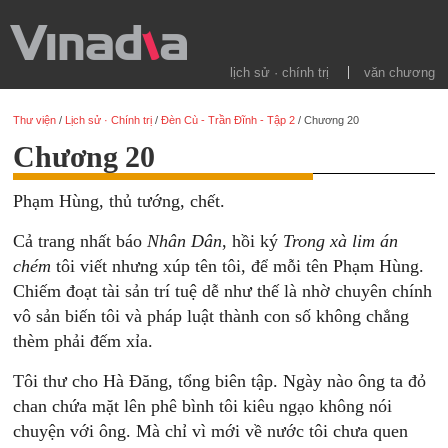
lịch sử · chính trị
văn chương
Thư viện
/
Lịch sử · Chính trị
/
Đèn Cù - Trần Đĩnh - Tập 2
/
Chương 20
Chương 20
Phạm Hùng, thủ tướng, chết.
Cả trang nhất báo
Nhân Dân
, hồi ký
Trong xà lim án
chém
tôi viết nhưng xúp tên tôi, để mỗi tên Phạm Hùng.
Chiếm đoạt tài sản trí tuệ dễ như thế là nhờ chuyên chính
vô sản biến tôi và pháp luật thành con số không chẳng
thèm phải đếm xỉa.
Tôi thư cho Hà Đăng, tổng biên tập. Ngày nào ông ta đỏ
chan chứa mặt lên phê bình tôi kiêu ngạo không nói
chuyện với ông. Mà chỉ vì mới về nước tôi chưa quen