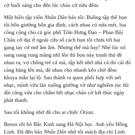
cờ buổi sáng cho đến lúc chào cờ nửa đêm.
Một biên tập viên
Nhân Dân
bảo tôi: Buồng tập thế bọn
tôi bốn giường bốn gia đình, cách nhau có nửa mét, loa
công cộng cho cả góc phố Trần Hưng Đạo – Phan Bội
Châu cỡ đại ở ngoài cửa sổ cách bọn tôi chưa tới hai
gang tay cứ mở ầm ầm. Nhưng thế mà hay! Nhè lúc nỏ
oang oang rung màng nhĩ lên thì bọn này tranh thủ đè
nhau ra, vợ chồng trẻ cả mà, tập kết nhớ nhà cả thì cái đó
càng hăng lên mà, đè nhau cho nhanh kẻo chờ đêm
khuya mẫn lại lộ. Sau thành ra quen phối hợp với nét
nhạc, mình vừa lăn xuống giường vờ như nghiêm túc thì
đài cũng vừa cho chấm hết nhạc chào cờ kết thúc ngày
phát thanh.
Sau tôi không nhớ đã cho ai chiếc Orion.
Benos rồi bỏ Bắc Kinh sang Hả Nội học. Anh yêu Hồng
Linh. Đã đến báo
Nhân Dân
nhờ tôi mách địa chi Linh