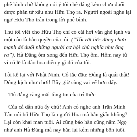
phê bình chứ không nói ý tôi chê đảng kém chưa đuổi
được phần tử xấu như Hữu Thọ ra. Người ngoài nghe lại
ngỡ Hữu Thọ trân trọng lời phê bình.
Thư tôi viết cho Hữu Thọ chỉ có cái hơi văn ghẻ lạnh và
một câu là bản quyền của tôi.
(“Tôi rất tiếc đảng chưa
mạnh để đuổi những người cơ hội chủ nghĩa như ông
ra”)
. Hà Đăng ỏm xong đến Hữu Thọ ôm. Hôm nay tử
vi có lẽ là đào hoa diêu y gì đó của tôi.
Tôi kể lại với Nhật Ninh. Cô lắc đầu: Đúng là quái thật!
Đóng kịch như chơi! Bây giờ càng vai vế hơn đấy.
– Thì đảng càng mất lòng tin của trí thức.
– Của cả dân nữa ấy chứ! Anh có nghe anh Trần Minh
Tân nói bố Hữu Thọ là người Hoa mà hắn giấu không?
Lại còn khai man tuổi. Ai cũng bảo hắn cũng năm Ngọ
như anh Hà Đăng mà nay hắn lại kém những bốn tuổi.