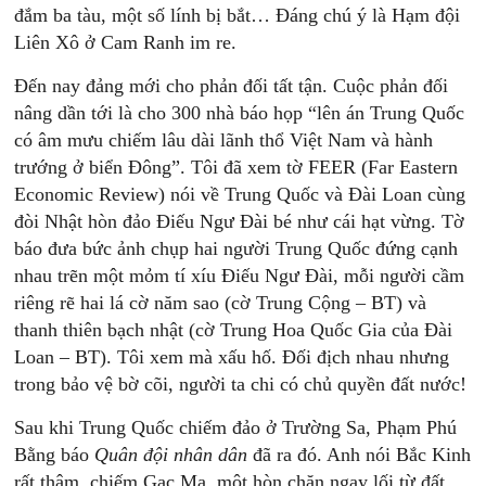
đắm ba tàu, một số lính bị bắt… Đáng chú ý là Hạm đội
Liên Xô ở Cam Ranh im re.
Đến nay đảng mới cho phản đối tất tận. Cuộc phản đối
nâng dần tới là cho 300 nhà báo họp “lên án Trung Quốc
có âm mưu chiếm lâu dài lãnh thổ Việt Nam và hành
trướng ở biển Đông”. Tôi đã xem tờ FEER (Far Eastern
Economic Review) nói về Trung Quốc và Đài Loan cùng
đòi Nhật hòn đảo Điếu Ngư Đài bé như cái hạt vừng. Tờ
báo đưa bức ảnh chụp hai người Trung Quốc đứng cạnh
nhau trẽn một mỏm tí xíu Điếu Ngư Đài, mỗi người cầm
riêng rẽ hai lá cờ năm sao (cờ Trung Cộng – BT) và
thanh thiên bạch nhật (cờ Trung Hoa Quốc Gia của Đài
Loan – BT). Tôi xem mà xấu hố. Đối địch nhau nhưng
trong bảo vệ bờ cõi, người ta chi có chủ quyền đất nước!
Sau khi Trung Quốc chiếm đảo ở Trường Sa, Phạm Phú
Bằng báo
Quân đội nhân dân
đã ra đó. Anh nói Bắc Kinh
rất thâm, chiếm Gạc Ma, một hòn chặn ngay lối từ đất