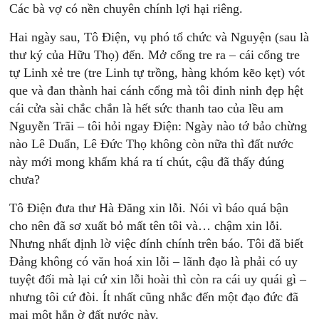
Các bà vợ có nền chuyên chính lợi hại riêng.
Hai ngày sau, Tô Điện, vụ phó tổ chức và Nguyện (sau là
thư ký của Hữu Thọ) đến. Mở cổng tre ra – cái cổng tre
tự Linh xẻ tre (tre Linh tự trồng, hàng khóm kẽo kẹt) vót
que và đan thành hai cánh cổng mà tôi đinh ninh đẹp hệt
cái cửa sài chắc chắn là hết sức thanh tao của lều am
Nguyễn Trãi – tôi hỏi ngay Điện: Ngày nào tớ bảo chừng
nào Lê Duẩn, Lê Đức Thọ không còn nữa thì đất nước
này mới mong khấm khá ra tí chút, cậu đã thấy đúng
chưa?
Tô Điện đưa thư Hà Đăng xin lỗi. Nói vì báo quá bận
cho nên đã sơ xuất bỏ mất tên tôi và… chậm xin lỗi.
Nhưng nhất định lờ việc đính chính trên báo. Tôi đã biết
Đảng không có văn hoá xin lỗi – lãnh đạo là phải có uy
tuyệt đối mà lại cứ xin lỗi hoài thì còn ra cái uy quái gì –
nhưng tôi cứ đòi. Ít nhất cũng nhẳc đến một đạo đức đã
mai một hẳn ờ đất nước này.