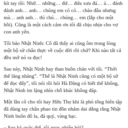
hít tay tôi: Nhữ… những… đứ… đứa xưa đá… á… đánh
đánh anh… anh… chúng em có có… chào đâu nhưng
mà… anh anh… thì chú… chúng… em (lắp cho một
hồi). Cũng là một cách cảm ơn tôi đã chịu nhịn cho vợ
con anh yên.
Tôi bảo Nhật Ninh: Cô đã thấy ai cũng ôm trong lòng
một bộ sử chân thực về cuộc đời rồi chứ? Khi nào tất cả
đều mở nó ra đọc!
Sau này, Nhật Ninh hay than buồn chán với tôi. “Thời
thế lăng nhăng”. “Thế là Nhật Ninh cũng có một bộ sử
để đọc đấy”, tôi nói rồi hỏi Hà Đăng có biết thế không,
Nhật Ninh im lặng nhìn chỗ khác không đáp.
Một lần cô cho tôi hay Hữu Thọ khi là phó tổng biên tập
đã dùng tay chân phao tin đồn nhảm dai dẳng rằng Nhật
Ninh buôn đô la, đá quý, vàng bạc.
– Sao kỳ quặc thế, tôi ngạc nhiên hỏi?