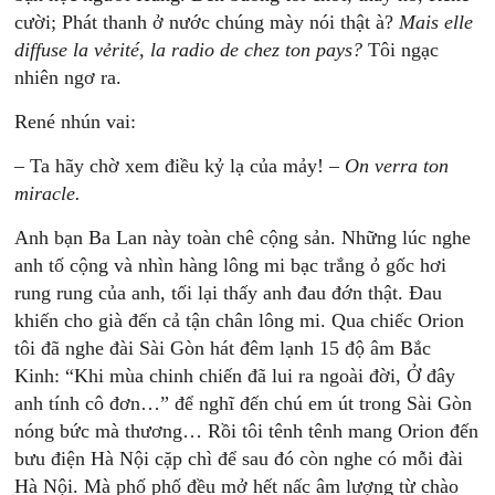
cười; Phát thanh ở nước chúng mày nói thật à?
Mais elle
diffuse la vẻrité, la radio de chez ton pays?
Tôi ngạc
nhiên ngơ ra.
René nhún vai:
– Ta hãy chờ xem điều kỷ lạ của mảy! –
On verra ton
miracle.
Anh bạn Ba Lan này toàn chê cộng sản. Những lúc nghe
anh tố cộng và nhìn hàng lông mi bạc trắng ỏ gốc hơi
rung rung của anh, tối lại thấy anh đau đớn thật. Đau
khiến cho già đến cả tận chân lông mi. Qua chiếc Orion
tôi đã nghe đài Sài Gòn hát đêm lạnh 15 độ âm Bắc
Kinh: “Khi mùa chinh chiến đã lui ra ngoài đời, Ở đây
anh tính cô đơn…” để nghĩ đến chú em út trong Sài Gòn
nóng bức mà thương… Rồi tôi tênh tênh mang Orion đến
bưu điện Hà Nội cặp chì để sau đó còn nghe có mỗi đài
Hà Nội. Mà phố phố đều mở hết nấc âm lượng từ chào