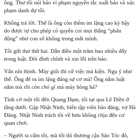
ông. Thư tôi nói báo vi phạm nguyên tắc xuất bản và xúc
phạm danh dự tôi.
Không trả lời. Thế là ông còn thêm im lặng cao kỳ bậy
do được tự cho phép có quyền coi mọi thằng “phản
động” như con số không trong mắt mình.
Tôi gửi thư thử hai. Dẫn điều một trăm bao nhiêu đấy
trong luật. Đòi đính chính và xin lỗi trên báo.
Vẫn nín thinh. Mày giỏi thì cứ việc mà kiện. Ngụ ý như
thế. Ông đẻ ra im lặng đáng sự cơ mà! Ông nắm luật
nắm toà rồi
còn chó gì
mà mày hòng hả?
Tình cờ một tối đến Quang Đạm, tôi tạt qua Lê Điền ở
tầng dưới. Gặp Nhật Ninh, biên tập viên báo đảng, vợ Hà
Đăng. Nhật Ninh trách tôi về hưu không chịu đến cơ
quan chơi.
– Người ta cấm tôi, mà tôi thì thương cậu Sảo Tóc đỏ,