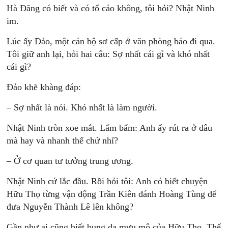
Hà Đăng có biết và có tố cáo không, tôi hỏi? Nhật Ninh
im.
Lúc ấy Đảo, một cán bộ sơ cấp ở văn phòng báo đi qua.
Tôi giữ anh lại, hỏi hai câu: Sợ nhất cái gì và khó nhất
cái gì?
Đảo khẽ khàng đáp:
– Sợ nhất là nói. Khó nhất là làm người.
Nhật Ninh tròn xoe mắt. Lẩm bẩm: Anh ấy rút ra ở đâu
mà hay và nhanh thế chứ nhỉ?
– Ở cơ quan tư tưởng trung ương.
Nhật Ninh cứ lắc đầu. Rồi hỏi tôi: Anh có biết chuyện
Hữu Thọ từng vận động Trần Kiên đánh Hoàng Tùng để
đưa Nguyễn Thành Lê lên không?
Gần như ai cũng biết bụng dạ mưu mô của Hữu Thọ. Thế