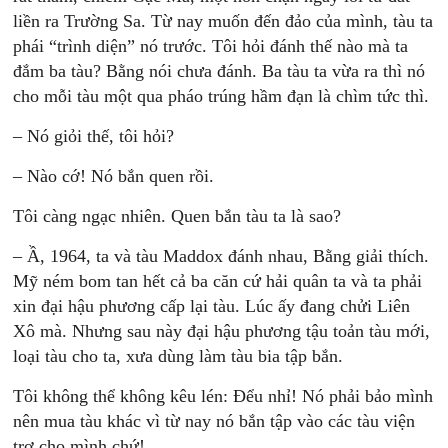
liền ra Trường Sa. Từ nay muốn đến đảo của mình, tàu ta
phái “trình diện” nó trước. Tôi hỏi đánh thế nào mà ta
đắm ba tàu? Bằng nói chưa đánh. Ba tàu ta vừa ra thì nó
cho mỗi tàu một qua pháo trúng hầm đạn là chìm tức thì.
– Nó giỏi thế, tôi hỏi?
– Nào cớ! Nó bắn quen rồi.
Tôi càng ngạc nhiên. Quen bắn tàu ta là sao?
– Ầ, 1964, ta và tàu Maddox đánh nhau, Bằng giải thích.
Mỹ ném bom tan hết cả ba căn cứ hải quân ta và ta phải
xin đại hậu phương cấp lại tàu. Lúc ấy đang chửi Liên
Xô mà. Nhưng sau này đại hậu phương tậu toản tàu mới,
loại tàu cho ta, xưa dùng làm tàu bia tập bắn.
Tôi không thể không kêu lén: Đểu nhỉ! Nó phải bảo mình
nên mua tàu khác vì từ nay nó bắn tập vào các tàu viện
trợ cho mình chứ!