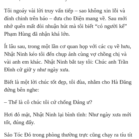
Tôi ngoáy vài lời truy vấn tiếp – sao không xin lỗi và
đính chinh trên báo – đưa cho Điện mang về. Sau mới
nhớ quên mất đòi nhuận hút mà tôi biết “có người kể”
Phạm Hùng đã nhận khá lớn.
Ít lâu sau, trong một lần cơ quan họp với các cụ về hưu,
Nhật Ninh kéo tôi đến chụp ảnh cùng vợ chồng chị và
vài anh em khác. Nhật Ninh bắt tay tôi: Chúc anh Trần
Đĩnh cử giữ y như ngày xưa.
Biết là một lời chúc tốt đẹp, tôi đùa, nhằm cho Hà Đăng
đứng bên nghe:
– Thế là cô chúc tôi cứ chống Đảng ư?
Hơi đỏ mặt, Nhật Ninh lại bình tĩnh: Như ngày xưa mới
tốt, đúng đấy.
Sảo Tóc Đỏ trong phòng thường trực cũng chạy ra tíu tít