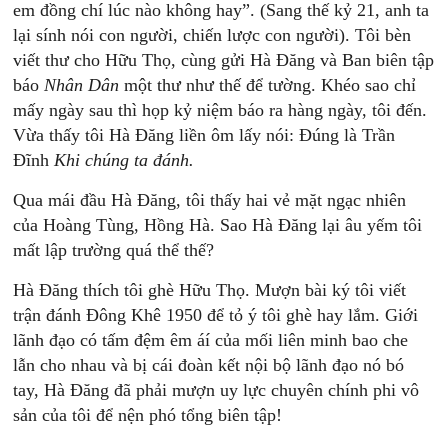
em đồng chí lúc nào không hay”. (Sang thế kỷ 21, anh ta
lại sính nói con người, chiến lược con người). Tôi bèn
viết thư cho Hữu Thọ, cùng gửi Hà Đăng và Ban biên tập
báo
Nhân Dân
một thư như thế để tường. Khéo sao chỉ
mấy ngày sau thì họp kỷ niệm báo ra hàng ngày, tôi đến.
Vừa thấy tôi Hà Đăng liền ôm lấy nói: Đúng là Trần
Đĩnh
Khi chúng ta đánh.
Qua mái đầu Hà Đăng, tôi thấy hai vẻ mặt ngạc nhiên
của Hoàng Tùng, Hồng Hà. Sao Hà Đăng lại âu yếm tôi
mất lập trường quá thể thế?
Hà Đăng thích tôi ghè Hữu Thọ. Mượn bài ký tôi viết
trận đánh Đông Khê 1950 để tỏ ý tôi ghè hay lắm. Giới
lãnh đạo có tấm đệm êm áí của mối liên minh bao che
lẫn cho nhau và bị cái đoàn kết nội bộ lãnh đạo nó bó
tay, Hà Đăng đã phải mượn uy lực chuyên chính phi vô
sản của tôi để nện phó tổng biên tập!