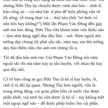
nhưng Hữu Thọ lại chuyên được cánh nhà báo – nhất là
báo công an – coi như bậc sĩ phu để luôn phỏng vấn về
lối sống, về trung thực và… thói hèn (hỏi “trí thức có
nên hèn hay không?”) Một lần Phạm Văn Đồng đến gặp
anh em báo đảng, Hữu Thọ vừa khúm núm vừa thiếu não
– làm như đang nghĩ đau đáu lắm – nói: Năm ngoái thủ
tướng dạy chúng tôi phải sâu sắc, năm nay xin thủ tướng
dạy bảo thêm nữa cho anh em chúng tôi ạ.
Tôi đã đùa bảo anh em: Giá Phạm Văn Đồng nói năm
ngoái sắc rồi mà năm nay ta sâu huyền, với nhau thì hay
quá đấy nhỉ.
Có tờ báo công an gọi Hữu Thọ là kẻ sĩ hay buồn, ôi,
chữ sĩ là đối lại quan. Nhưng Thọ hơn người, vừa là
trung ương đảng, cai quản phần hồn cả nước cho được
phấn khởi, vui tươi lại vừa được là kẻ sĩ – tuy không biết
một ngoại ngữ nào – để được phép buồn cho cái phần