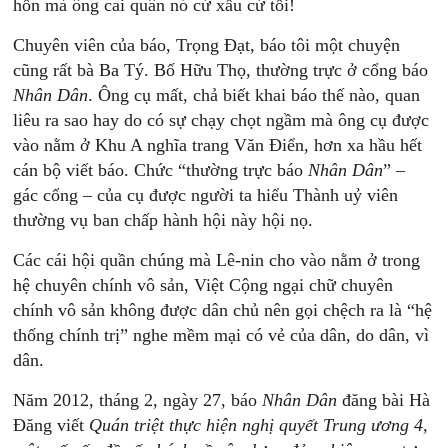
hồn mà ông cai quân nó cứ xấu cứ tồi!
Chuyên viên của báo, Trọng Đạt, báo tôi một chuyện
cũng rất bà Ba Tý. Bố Hữu Thọ, thường trực ở cổng báo
Nhân Dân
. Ông cụ mất, chả biết khai báo thế nào, quan
liêu ra sao hay do có sự chạy chọt ngầm mà ông cụ được
vào nằm ở Khu A nghĩa trang Văn Điển, hơn xa hầu hết
cán bộ viết báo. Chức “thường trực báo
Nhân Dân
” –
gác cổng – của cụ được người ta hiểu Thành uỷ viên
thường vụ ban chấp hành hội này hội nọ.
Các cái hội quần chúng mà Lê-nin cho vào nằm ở trong
hệ chuyên chính vô sản, Việt Cộng ngại chữ chuyên
chính vô sản không được dân chủ nên gọi chệch ra là “hệ
thống chính trị” nghe mềm mại có vẻ của dân, do dân, vì
dân.
Năm 2012, tháng 2, ngày 27, báo
Nhân Dân
đăng bài Hà
Đăng viết
Quán triệt thực hiện nghị quyết Trung ương 4,