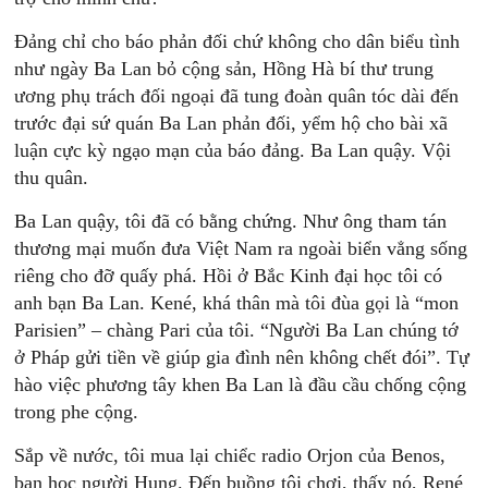
Đảng chỉ cho báo phản đối chứ không cho dân biểu tình
như ngày Ba Lan bỏ cộng sản, Hồng Hà bí thư trung
ương phụ trách đối ngoại đã tung đoàn quân tóc dài đến
trước đại sứ quán Ba Lan phản đối, yểm hộ cho bài xã
luận cực kỳ ngạo mạn của báo đảng. Ba Lan quậy. Vội
thu quân.
Ba Lan quậy, tôi đã có bằng chứng. Như ông tham tán
thương mại muốn đưa Việt Nam ra ngoài biển vẳng sống
riêng cho đỡ quấy phá. Hồi ở Bắc Kinh đại học tôi có
anh bạn Ba Lan. Kené, khá thân mà tôi đùa gọi là “mon
Parisien” – chàng Pari của tôi. “Người Ba Lan chúng tớ
ở Pháp gửi tiền về giúp gia đình nên không chết đói”. Tự
hào việc phương tây khen Ba Lan là đầu cầu chống cộng
trong phe cộng.
Sắp về nước, tôi mua lại chiểc radio Orjon của Benos,
bạn học người Hung. Đến buồng tôi chơi, thấy nó, René