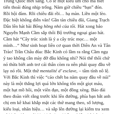
Trung Quốc mời sang. Có lẽ một kiểu úm cho mà biết
tiến thoái đúng nhịp trống. Năm giờ chiều “bạn” đón.
Rồi hội đàm. Rồi chiêu đãi rồi… hạ màn. Liền một lèo.
Đặc biệt không diễn văn! Gần tàn chiêu đãi, Giang Trạch
Dân lên hát bài
Bông hồng nhỏ của tôi.
Hát xong bảo
Nguyễn Mạnh Cầm sắp thôi Bộ trưởng ngoại giao hát.
Cầm hát “Cây trúc xinh là ý a cây trúc mọc… một
mình…“ Như sinh hoạt liên cơ quan thời Diên An và Tân
Trào! Trần Châu đùa: Bắc Kinh có lầm ra rằng Cầm ngụ
ý tao không cần mày đỡ đầu không nhi? Nói thế thôi chứ
nó thừa biết anh trơ cái thân còm ra nên phải quay đầu về
lạy nó rồi. Một thứ
mentalité d’ esclave
, – tâm tính nô lệ.
Với Bắc Kinh thì việc “cáo chết ba năm quay đầu về núi”
này là một thắng lợi quá lớn không tốn một giọt máu,
một hạt mồ hôi, một viên đạn, một đồng xèng. Báo đài
theo đoàn viết rằng trước khi lên đường, phía bạn bắt anh
chị em kê khai khắp mặt các thứ mang theo, số lượng,
kiểu loại, nhãn hiệu… và sắp lên đường lại kiểm tra xem