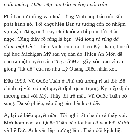
nuôi miệng, Điếm cấp cao bán miệng nuôi trôn…
Phó ban tư tưởng văn hoá Hồng Vinh họp báo nói cấm
phát hành nó. Tôi chợt hiểu Ban tư tưởng còn có nhiệm
vụ ngậm đẳng nuốt cay chứ không chỉ phun lời châu
ngọc. Cũng thấy rõ ràng là bạn
“Mà lòng rẻ rúng đã
dành một bên”
. Tiền Ninh, con trai Tiền Kỳ Tham, học ở
đại học Michigan Mỹ sau vụ đàn áp Thiên An Môn đã
cho ra một quyển sách “
Học ở Mỹ”
gây xôn xao vì cái
giọng “lật đổ” của nó như Lý Quang Diệu nhận xét.
Đầu 1999, Vũ Quốc Tuấn ở Phủ thủ tướng rỉ tai tôi: Bộ
chính trị vừa có một quyết định quan trọng. Ký hiệp định
thương mại với Mỹ. Thấy tôi trố mắt, Vũ Quốc Tuấn bố
sung: Đa số phiếu, sáu ông tán thành cơ đấy.
A, lại cả biểu quyết nữa! Tôi nghĩ rất nhanh và thấy vui.
Mới hôm nào Vũ Quốc Tuấn bảo tôi hai cố vấn Đỗ Mười
và Lê Đức Anh vẫn lập trường lắm. Phản đối kịch liệt