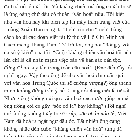
đã hoá nô lệ mất rồi. Và kháng chiến mà ông chuẩn bị sẽ
là ùng oàng chứ đâu có thuần “văn hoá” nữa. Tôi biết
nhà văn hoá này khi biên tập lại mấy trăm trang viết của
Hoàng Xuân Hãn cũng đã “tiếp” rồi cho “biến” bằng
cách bỏ đi các đoạn viết rất lý thú về Hồ Chí Minh và
Cách mạng Tháng Tám. Trả lời tôi, ông nói “đồng ý với
đa số ý kiến” của tôi. “Cuộc kháng chiến văn hoá tôi nêu
lên chỉ là để nhấn mạnh việc bảo vệ bản sắc dân tộc,
đừng để nó suy tàn trong toàn cầu hoá”. (Đọc đến đây tôi
nghĩ ngay: Vậy theo ông để cho văn hoá chỉ quấn quít
với văn hoá Trung Quốc thì sẽ cường vượng?) ông thanh
minh không đứng trên ý hệ. Cũng nói đóng cửa là tự sát.
Nhưng ông không nói quỹ văn hoá các nước giúp ta mà
ông trông coi có gây “sốc đô la” hay không? (Tôi nghĩ
thế là ông không thấy bị
sốc rúp, sốc nhân dân tệ
, Việt
Nam đã hoá ra ngất ngư đầu óc. Tất nhiên ông càng
không nhắc đến cuộc “kháng chiến văn hoá” từng đã
thắng lợi trên một trận địa hẹp vanh là hai hàm răng