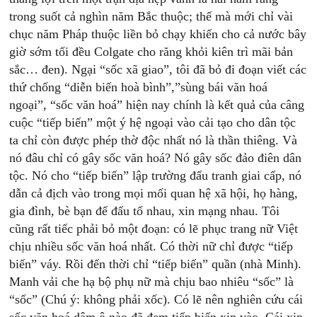
trong suốt cả nghìn năm Bắc thuộc; thế mà mới chỉ vài
chục năm Pháp thuộc liền bỏ chạy khiến cho cả nước bây
giờ sớm tối đều Colgate cho răng khỏi kiên trì mãi bản
sắc… đen). Ngại “sốc xã giao”, tôi đã bỏ đi đoạn viết các
thứ chống “diễn biến hoà bình”,”sùng bái văn hoá
ngoại”, “sốc văn hoá” hiện nay chính là kết quả của câng
cuộc “tiếp biến” một ý hệ ngoại vào cải tạo cho dân tộc
ta chỉ còn được phép thờ độc nhất nó là thần thiêng. Và
nó đâu chỉ có gây sốc văn hoá? Nó gây sốc đảo điên dân
tộc. Nó cho “tiếp biến” lập trường đấu tranh giai cấp, nó
dẫn cả địch vào trong mọi mối quan hệ xã hội, họ hàng,
gia đình, bè bạn để đấu tố nhau, xin mạng nhau. Tôi
cũng rất tiếc phải bỏ một đoạn: có lẽ phục trang nữ Việt
chịu nhiều sốc văn hoá nhất. Có thời nữ chỉ được “tiếp
biến” váy. Rồi đến thời chỉ “tiếp biến” quần (nhà Minh).
Manh vải che hạ bộ phụ nữ mà chịu bao nhiêu “sốc” là
“sốc” (Chú ý: không phải xốc). Có lẽ nên nghiên cứu cái