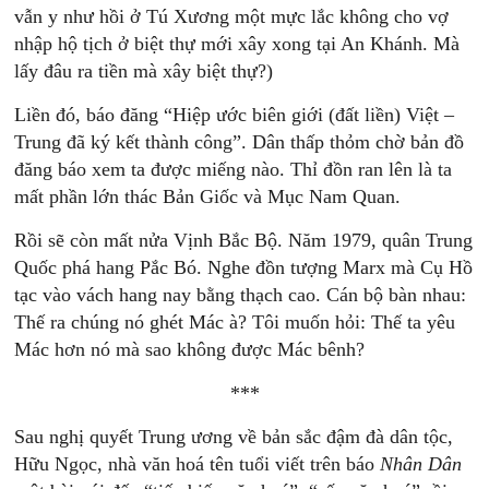
vẫn y như hồi ở Tú Xương một mực lắc không cho vợ
nhập hộ tịch ở biệt thự mới xây xong tại An Khánh. Mà
lấy đâu ra tiền mà xây biệt thự?)
Liền đó, báo đăng “Hiệp ước biên giới (đất liền) Việt –
Trung đã ký kết thành công”. Dân thấp thỏm chờ bản đồ
đăng báo xem ta được miếng nào. Thỉ đồn ran lên là ta
mất phần lớn thác Bản Giốc và Mục Nam Quan.
Rồi sẽ còn mất nửa Vịnh Bắc Bộ. Năm 1979, quân Trung
Quốc phá hang Pắc Bó. Nghe đồn tượng Marx mà Cụ Hồ
tạc vào vách hang nay bằng thạch cao. Cán bộ bàn nhau:
Thế ra chúng nó ghét Mác à? Tôi muốn hỏi: Thế ta yêu
Mác hơn nó mà sao không được Mác bênh?
***
Sau nghị quyết Trung ương về bản sắc đậm đà dân tộc,
Hữu Ngọc, nhà văn hoá tên tuổi viết trên báo
Nhân Dân