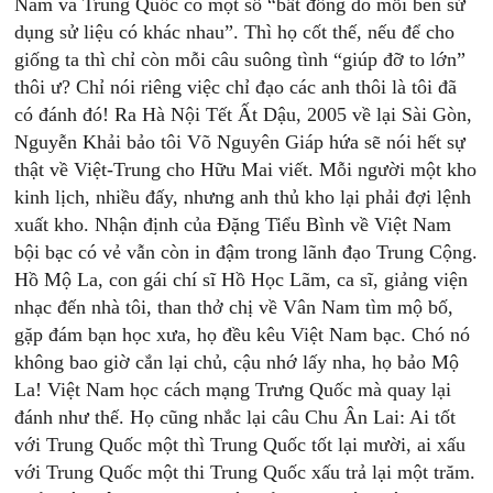
Nam và Trung Quốc có một số “bất đồng do mỗi bên sử
dụng sử liệu có khác nhau”. Thì họ cốt thế, nếu để cho
giống ta thì chỉ còn mỗi câu suông tình “giúp đỡ to lớn”
thôi ư? Chỉ nói riêng việc chỉ đạo các anh thôi là tôi đã
có đánh đó! Ra Hà Nội Tết Ất Dậu, 2005 về lại Sài Gòn,
Nguyễn Khải bảo tôi Võ Nguyên Giáp hứa sẽ nói hết sự
thật về Việt-Trung cho Hữu Mai viết. Mỗi người một kho
kinh lịch, nhiều đấy, nhưng anh thủ kho lại phải đợi lệnh
xuất kho. Nhận định của Đặng Tiểu Bình về Việt Nam
bội bạc có vẻ vẫn còn in đậm trong lãnh đạo Trung Cộng.
Hồ Mộ La, con gái chí sĩ Hồ Học Lãm, ca sĩ, giảng viện
nhạc đến nhà tôi, than thở chị về Vân Nam tìm mộ bố,
gặp đám bạn học xưa, họ đều kêu Việt Nam bạc. Chó nó
không bao giờ cắn lại chủ, cậu nhớ lấy nha, họ bảo Mộ
La! Việt Nam học cách mạng Trưng Quốc mà quay lại
đánh như thế. Họ cũng nhắc lại câu Chu Ân Lai: Ai tốt
với Trung Quốc một thì Trung Quốc tốt lại mười, ai xấu
với Trung Quốc một thi Trung Quốc xấu trả lại một trăm.