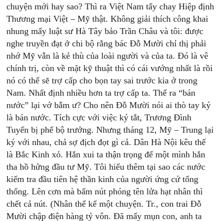
chuyện mới hay sao? Thì ra Việt Nam tẩy chay Hiệp định
Thương mại Việt – Mỹ thật. Không giải thích công khai
nhung mấy luật sư Hà Tây bảo Trần Châu và tôi: được
nghe truyền đạt ở chi bộ rằng bác Đỗ Mười chỉ thị phải
nhớ Mỹ vẫn là kẻ thù của loài người và của ta. Đó là vê
chính trị, còn về mặt kỹ thuật thì có cái vướng nhất là rồi
nó có thể sẽ trợ cấp cho bọn tay sai trước kia ở trong
Nam. Nhất định nhiều hơn ta trợ cấp ta. Thế ra “bán
nước” lại vớ bẫm ư? Cho nên Đỗ Mười nói ai thò tay ký
là bán nước. Tích cực với việc ký tắt, Trương Đình
Tuyển bị phế bộ trưởng. Nhưng tháng 12, Mỹ – Trung lại
ký với nhau, chả sợ địch đọt gì cả. Dân Hà Nội kêu thế
là Bắc Kinh xỏ. Hắn xui ta thận trọng để một mình hắn
tha hồ hửng đầu tư Mỹ. Tôi hiểu thêm tại sao các nước
kiểm tra đầu tiên hệ thần kinh của người ứng cứ tổng
thống. Lên cơn mà bấm nút phóng tên lửa hạt nhân thì
chết cả nút. (Nhân thể kể một chuyện. Tr., con trai Đỗ
Mười chập điện hàng tỷ vôn. Đã mấy mụn con, anh ta