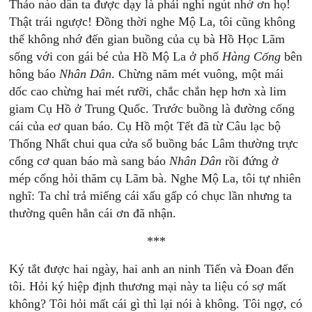
Thảo nào dân ta được dạy là phải nghi ngút nhớ ơn họ!
Thật trái ngược! Đồng thời nghe Mộ La, tôi cũng không
thể không nhớ đến gian buồng của cụ bà Hồ Học Lãm
sống với con gái bé của Hồ Mộ La ở phố
Hàng Cống
bên
hông báo
Nhân Dân
. Chừng năm mét vuông, một mái
dốc cao chừng hai mét rưỡi, chắc chắn hẹp hơn xà lim
giam Cụ Hồ ở Trung Quốc. Trước buồng là đường cống
cái của eơ quan báo. Cụ Hồ một Tết đã từ Câu lạc bộ
Thống Nhất chui qua cửa sổ buồng bác Lâm thường trực
cổng cơ quan báo mà sang báo
Nhân Dân
rồi đứng ở
mép cổng hỏi thăm cụ Lãm bà. Nghe Mộ La, tôi tự nhiên
nghĩ: Ta chỉ trả miếng cái xấu gấp có chục lần nhưng ta
thường quên hẳn cái ơn đã nhận.
***
Ký tắt được hai ngày, hai anh an ninh Tiến và Đoan đến
tôi. Hỏi ký hiệp định thương mại này ta liệu có sợ mất
không? Tôi hỏi mất cái gì thì lại nói à không. Tôi ngợ, có