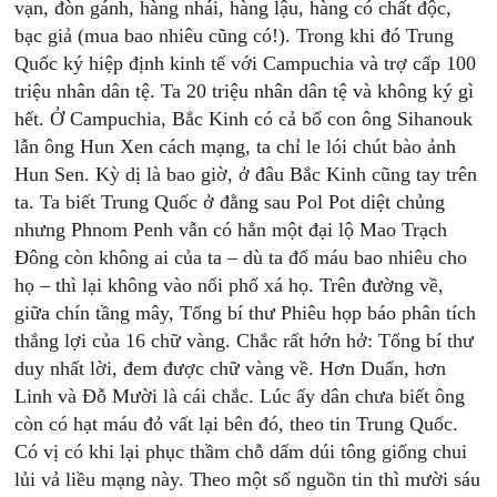
vạn, đòn gánh, hàng nhái, hàng lậu, hàng có chất độc,
bạc giả (mua bao nhiêu cũng có!). Trong khi đó Trung
Quốc ký hiệp định kinh tế với Campuchia và trợ cấp 100
triệu nhân dân tệ. Ta 20 triệu nhân dân tệ và không ký gì
hết. Ở Campuchia, Bắc Kinh có cả bố con ông Sihanouk
lẫn ông Hun Xen cách mạng, ta chỉ le lói chút bào ảnh
Hun Sen. Kỳ dị là bao giờ, ở đâu Bắc Kinh cũng tay trên
ta. Ta biết Trung Quốc ở đằng sau Pol Pot diệt chủng
nhưng Phnom Penh vẫn có hẳn một đại lộ Mao Trạch
Đông còn không ai của ta – dù ta đổ máu bao nhiêu cho
họ – thì lại không vào nổi phố xá họ. Trên đường về,
giữa chín tầng mây, Tổng bí thư Phiêu họp báo phân tích
thắng lợi của 16 chữ vàng. Chắc rất hớn hở: Tổng bí thư
duy nhất lời, đem được chữ vàng về. Hơn Duẩn, hơn
Linh và Đỗ Mười là cái chắc. Lúc ấy dân chưa biết ông
còn có hạt máu đỏ vất lại bên đó, theo tin Trung Quốc.
Có vị có khi lại phục thầm chỗ dấm dúi tông giống chui
lủi vả liều mạng này. Theo một số nguồn tin thì mười sáu