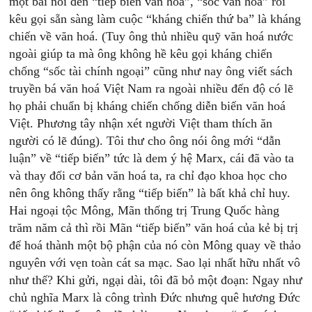
một bài nói đến “tiếp biến văn hoá”, “sốc văn hoá” rồi
kêu gọi sẵn sàng làm cuộc “kháng chiến thứ ba” là kháng
chiến về văn hoá. (Tuy ông thủ nhiều quỹ văn hoá nước
ngoài giúp ta mà ông không hề kêu gọi kháng chiến
chống “sốc tài chính ngoại” cũng như nay ông viết sách
truyền bá văn hoá Việt Nam ra ngoài nhiều đến độ có lẽ
họ phải chuẩn bị kháng chiến chống diễn biến văn hoá
Việt. Phương tây nhận xét người Việt tham thích ăn
người có lẽ đúng). Tôi thư cho ông nói ông mới “dẫn
luận” về “tiếp biến” tức là dem ý hệ Marx, cái đã vào ta
và thay đối cơ bản văn hoá ta, ra chỉ đạo khoa học cho
nên ông không thấy rằng “tiếp biến” là bất khả chỉ huy.
Hai ngoại tộc Mông, Mãn thống trị Trung Quốc hàng
trăm năm cả thì rồi Mãn “tiếp biến” văn hoá của kẻ bị trị
để hoá thành một bộ phận của nó còn Mông quay về thảo
nguyên với vẹn toàn cát sa mạc. Sao lại nhất hữu nhất vô
như thế? Khi gửi, ngại dài, tôi đã bỏ một đoạn: Ngay như
chủ nghĩa Marx là công trình Đức nhưng quê hương Đức