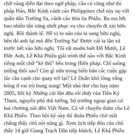
chữ vàng diễn đạt theo ngữ pháp, câu cú cũng như thi
pháp Hán, Bắc Kinh cánh cáo Philippines chớ này nọ với
quần đảo Trường Sa, cảnh cáo thia lia Phiêu. Ra ma hết
bao nhiêu tấn xăng nhớt phục vụ cho chuyến đi xin hữu
nghị. Rồi thành lệ. Hễ vị to nào của ta sang hữu nghị,
bên đó anh lại mó đến Trường Sa! Được cái ta lăn xả
trước hết vào hữu nghị. Tôi rất muốn biết Đỗ Mười, Lê
Đức Anh, Lê Khả Phiêu giải trình thế nào với Bắc Kinh
riêng một chữ “kẻ thù” bêu trong Hiến pháp. Chỉ suông
miệng thôi sao? Còn gì nữa trong biên bản các cuộc gặp
lúc cầu cạnh cho quay trở lại? Lê Duẩn khó lòng vắng
bóng ở vai trò bung xung! Một nhà thơ cho hay năm
2005, hồi ký
Những cái lần đầu tôi thấy
của Tiên Kỳ
Tham, nguyên phó thủ tướng, bộ trưởng ngoại giao có
hai chương nói đến Việt Nam. Cả về chuyến thăm của Lê
Khả Phiêu. Theo hồi ký này thì đoàn Phiêu chờ mãi
chẳng thấy chủ nói năng gì. Xem lịch tiếp đón của chủ
thấy 14 giờ Giang Trạch Dân tiếp khách, Lê Khả Phiêu