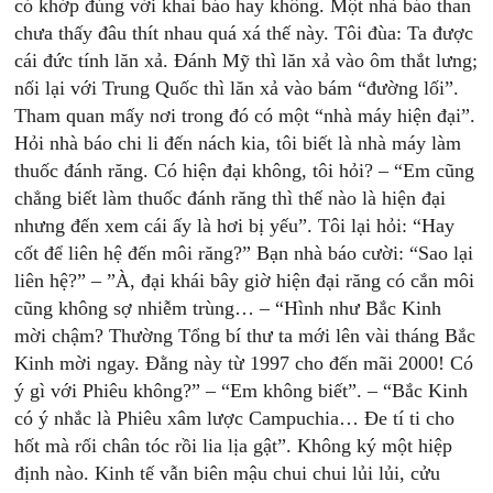
có khớp đúng với khai báo hay không. Một nhà báo than
chưa thấy đâu thít nhau quá xá thế này. Tôi đùa: Ta được
cái đức tính lăn xả. Đánh Mỹ thì lăn xả vào ôm thắt lưng;
nối lại với Trung Quốc thì lăn xả vào bám “đường lối”.
Tham quan mấy nơi trong đó có một “nhà máy hiện đại”.
Hỏi nhà báo chi li đến nách kia, tôi biết là nhà máy làm
thuốc đánh răng. Có hiện đại không, tôi hỏi? – “Em cũng
chẳng biết làm thuốc đánh răng thì thế nào là hiện đại
nhưng đến xem cái ấy là hơi bị yếu”. Tôi lại hỏi: “Hay
cốt để liên hệ đến môi răng?” Bạn nhà báo cười: “Sao lại
liên hệ?” – ”À, đại khái bây giờ hiện đại răng có cắn môi
cũng không sợ nhiễm trùng… – “Hình như Bắc Kinh
mời chậm? Thường Tổng bí thư ta mới lên vài tháng Bắc
Kinh mời ngay. Đằng này từ 1997 cho đến mãi 2000! Có
ý gì với Phiêu không?” – “Em không biết”. – “Bắc Kinh
có ý nhắc là Phiêu xâm lược Campuchia… Đe tí ti cho
hốt mà rối chân tóc rồi lia lịa gật”. Không ký một hiệp
định nào. Kinh tế vẫn biên mậu chui chui lủi lủi, cửu