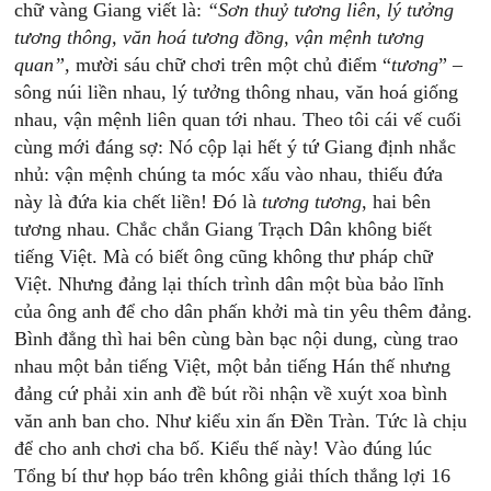
chữ vàng Giang viết là:
“Sơn thuỷ tương liên, lý tưởng
tương thông, văn hoá tương đồng, vận mệnh tương
quan”,
mười sáu chữ chơi trên một chủ điểm “
tương
” –
sông núi liền nhau, lý tưởng thông nhau, văn hoá giống
nhau, vận mệnh liên quan tới nhau. Theo tôi cái vế cuối
cùng mới đáng sợ: Nó cộp lại hết ý tứ Giang định nhắc
nhủ: vận mệnh chúng ta móc xấu vào nhau, thiếu đứa
này là đứa kia chết liền! Đó là
tương tương
, hai bên
tương nhau. Chắc chắn Giang Trạch Dân không biết
tiếng Việt. Mà có biết ông cũng không thư pháp chữ
Việt. Nhưng đảng lại thích trình dân một bùa bảo lĩnh
của ông anh để cho dân phấn khởi mà tin yêu thêm đảng.
Bình đẳng thì hai bên cùng bàn bạc nội dung, cùng trao
nhau một bản tiếng Việt, một bản tiếng Hán thế nhưng
đảng cứ phải xin anh đề bút rồi nhận về xuýt xoa bình
văn anh ban cho. Như kiểu xin ấn Đền Tràn. Tức là chịu
để cho anh chơi cha bố. Kiểu thế này! Vào đúng lúc
Tổng bí thư họp báo trên không giải thích thắng lợi 16