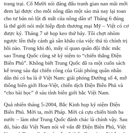
trang trại. Cố Mười nói đảng đấu tranh gian nan mãi mới
đem lại được cho mỗi nông dân một sào mà nay lại toan
cho tư bản nó lột đi mất của nông dân ư! Tháng 6 đúng
là thế giới nói một hiệp định thương mại Mỹ – Việt có cơ
được ký. Tháng 7 sẽ họp keo thứ bảy. Tôi chợt nhòm
ngược lên thấy cánh gà sân khẩu của việc thả tù chính trị
hồi nào. Trong khi đó, mấy sĩ quan quân đội thắc mắc
sao Trung Quốc cũng sẽ kỷ niệm to “chiến thắng Điện
Biên Phủ”. Không biết Trung Quốc đã ra một cuốn sách
kể trong sáu đại chiến công của Giải phóng quân nhân
dân thì có ba là ở Việt Nam: giải phóng Đường số 4, mở
thông biên giới Hoa-Việt, chiến dịch Điện Biên Phủ và
“cho bài học” ở sáu tỉnh biên giới bắc Việt Nam.
Quả nhiên tháng 5-2004, Bắc Kinh họp kỷ niệm Điện
Biên Phủ. Mời ta, mời Pháp. Mời cả cựu chiến binh ba
nước – làm như Trung Quốc đánh chác là chính vậy. Sau
đó, báo đài Việt Nam nói về vấn đề Điện Biên Phủ, Việt