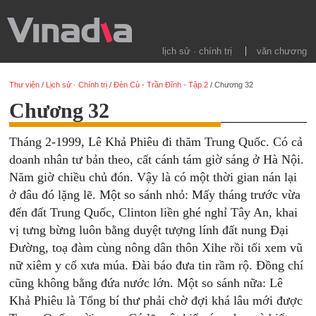
lịch sử · chính trị
văn chương
Thư viện
/
Lịch sử · Chính trị
/
Đèn Cù - Trần Đĩnh - Tập 2
/
Chương 32
Chương 32
Tháng 2-1999, Lê Khả Phiêu đi thăm Trung Quốc. Có cả
doanh nhân tư bản theo, cất cánh tám giờ sáng ở Hà Nội.
Năm giờ chiều chủ đón. Vậy là có một thời gian nán lại
ở đâu đó lặng lẽ. Một so sánh nhỏ: Mấy tháng trước vừa
đến đất Trung Quốc, Clinton liền ghé nghỉ Tây An, khai
vị tưng bừng luôn bằng duyệt tượng lính đất nung Đại
Đường, toạ đàm cùng nông dân thôn Xihe rồi tối xem vũ
nữ xiêm y cổ xưa múa. Đài báo đưa tin rầm rộ. Đồng chí
cũng không bằng đứa nước lớn. Một so sánh nữa: Lê
Khả Phiêu là Tổng bí thư phải chờ đợi khá lâu mới được