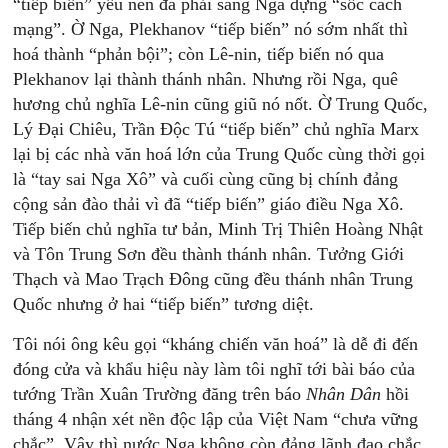
“tiếp biến” yếu nên đã phải sang Nga dựng “sốc cách
mạng”. Ờ Nga, Plekhanov “tiếp biến” nó sớm nhất thì
hoá thành “phản bội”; còn Lê-nin, tiếp biến nó qua
Plekhanov lại thành thánh nhân. Nhưng rồi Nga, quê
hương chủ nghĩa Lê-nin cũng giũ nó nốt. Ờ Trung Quốc,
Lý Đại Chiêu, Trần Độc Tú “tiếp biến” chủ nghĩa Marx
lại bị các nhà văn hoá lớn của Trung Quốc cùng thời gọi
là “tay sai Nga Xô” và cuối cùng cũng bị chính đảng
cộng sản đào thải vì đã “tiếp biến” giáo điều Nga Xô.
Tiếp biến chủ nghĩa tư bản, Minh Trị Thiên Hoàng Nhật
và Tôn Trung Sơn đều thành thánh nhân. Tưởng Giới
Thạch và Mao Trạch Đông cũng đều thánh nhân Trung
Quốc nhưng ở hai “tiếp biến” tương diệt.
Tôi nói ông kêu gọi “kháng chiến văn hoá” là dễ đi đến
đóng cửa và khẩu hiệu này làm tôi nghĩ tới bài báo của
tướng Trần Xuân Trường đăng trên báo
Nhân Dân
hồi
tháng 4 nhận xét nền độc lập của Việt Nam “chưa vững
chắc”. Vậy thì nước Nga không còn đảng lãnh đạo chắc