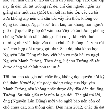
sốc văn hoá dâm ô nào đã đem tiếp biến xịp vào. Cái xịp
này là dẫn tới tụt truồng rất dễ, chỉ cần ngoéo ngón tay
giằng nhẹ một cái. (Một bạn xét lại bảo tôi, các cụ bà
xưa không xịp nên chỉ cần tốc váy lên thôi, không có
động tác thừa). Ngại “sốc” tràn lan, tôi không hỏi người
giữ quỹ quốc tế giúp đỡ văn hoá Việt có ăn lương phòng
chống “sốc kinh tài” không? Tôi có tật khi viết thư
thường như viết luận văn theo chủ đề. Phóng hết ý ra rồi
xoá cho hợp đối tượng gửi thư. Sau đó, nhà khoa học
Nguyễn Lân Dũng rất hay viết báo có một bài ca ngợi
Nguyễn Mạnh Tường. Theo ông, luật sư Tường đã rất
được đảng và chính phủ ta ưu ái.
Tôi thư cho tác giả nói chắc ông không đọc quyển hồi ký
thê thảm
Người bị rút phép thông công
của Nguyễn
Mạnh Tường nên không nhắc được đầy đặn đến đời ông
Tường. Sự thật giấu một nửa là giả dối. Tác giả trả lời,
ông (Nguyễn Lân Dũng) mới vào nghề báo nên còn có
chỗ chưa đạt, xin thông cảm. Đến năm 2012, chắc đã đạt,