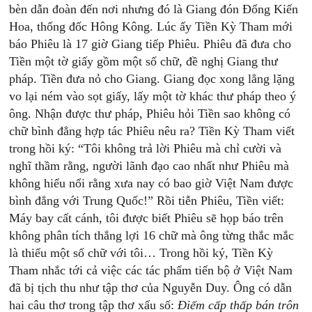
bèn dẫn đoàn đến nơi nhưng đó là Giang đón Đổng Kiến
Hoa, thống đốc Hông Kông. Lúc ấy Tiền Kỳ Tham mới
báo Phiêu là 17 giờ Giang tiếp Phiêu. Phiêu đã đưa cho
Tiền một tờ giấy gồm một số chữ, đề nghị Giang thư
pháp. Tiền đưa nỏ cho Giang. Giang đọc xong lẳng lặng
vo lại ném vào sọt giấy, lấy một tờ khác thư pháp theo ý
ông. Nhận được thư pháp, Phiêu hỏi Tiền sao không có
chữ bình đẳng hợp tác Phiêu nêu ra? Tiền Kỳ Tham viết
trong hồi ký: “Tôi không trả lời Phiêu mà chỉ cười và
nghĩ thầm rằng, người lãnh đạo cao nhất như Phiêu mà
không hiểu nổi rằng xưa nay có bao giờ Việt Nam được
bình đẳng với Trung Quốc!” Rồi tiễn Phiêu, Tiền viết:
Máy bay cất cánh, tôi được biết Phiêu sẽ họp báo trên
không phân tích thắng lợi 16 chữ mà ông từng thắc mắc
là thiếu một số chữ với tôi… Trong hồi ký, Tiền Kỳ
Tham nhắc tới cả việc các tác phẩm tiến bộ ở Việt Nam
đã bị tịch thu như tập thơ của Nguyễn Duy. Ông có dẫn
hai câu thơ trong tập thơ xấu số:
Điếm cấp thấp bán trôn