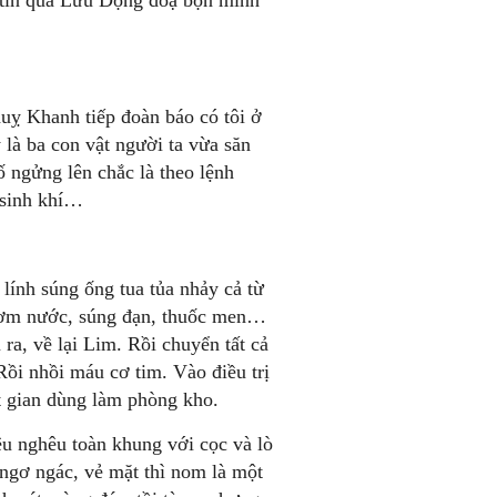
 tin qua Lưu Động doạ bọn mình
uỵ Khanh tiếp đoàn báo có tôi ở
à ba con vật người ta vừa săn
ố ngửng lên chắc là theo lệnh
n sinh khí…
ính súng ống tua tủa nhảy cả từ
o cơm nước, súng đạn, thuốc men…
a, về lại Lim. Rồi chuyển tất cả
Rồi nhồi máu cơ tim. Vào điều trị
 gian dùng làm phòng kho.
u nghêu toàn khung với cọc và lò
ngơ ngác, vẻ mặt thì nom là một