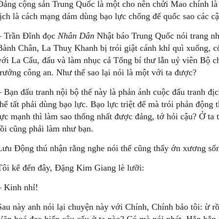
Đảng cộng sản Trung Quốc là một cho nên chửi Mao chính l
tịch là cách mạng dám dùng bạo lực chống đế quốc sao các cậ
– Trần Đĩnh đọc
Nhân Dân
Nhật báo Trung Quốc nói trang nh
Bành Chân, La Thuỵ Khanh bị trói giật cánh khỉ quì xuống,
với La Cẩu, đấu và làm nhục cả Tổng bí thư lẫn uỷ viên Bộ ch
trưởng công an. Như thế sao lại nói là một với ta được?
– Bạn đấu tranh nội bộ thế này là phản ánh cuộc đấu tranh địc
thế tất phải dùng bạo lực. Bạo lực triệt để mà trói phản động
lực mạnh thì làm sao thống nhất được đảng, tớ hỏi cậu? Ở ta tì
rồi cũng phải làm như bạn.
Lưu Động thú nhận rằng nghe nói thế cũng thấy ớn xương số
Tôi kể đến đây, Đặng Kim Giang lè lưỡi:
– Kinh nhỉ!
Sau này anh nói lại chuyện này với Chính, Chính bảo tôi: ừ