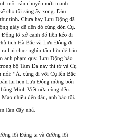
anh một câu chuyện mới toanh
kể cho tôi sáng ấy xong. Đầu
í thư tỉnh. Chưa hay Lưu Động đã
ộng giấy để đến đó cùng đón Cụ.
Động lớ xớ cạnh đó liền kéo đi
chủ tịch Hà Bắc và Lưu Động đi
ra hai chục nghìn tấm lớn để bán
tấm ảnh phạm quy. Lưu Động bảo
 trong bộ Tam Đa này thì tớ và Cụ
nh nói: “À, cùng đi với Cụ lên Bắc
Hoàn lại hẹn Lưu Động mồng bốn
thằng Minh Việt nữa cùng đến.
Mao nhiều đến đâu, anh bảo tôi.
ớm lắm đấy nhá.
ường lối Đảng ta và đường lối