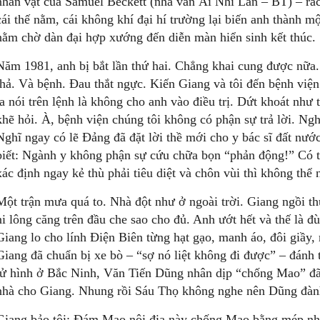
nhân vật của Samuel Beckett (nhà văn Ái Nhĩ Lan – BT) – rách
cái thế nằm, cái không khí đại hí trường lại biến anh thành 
nằm chờ dàn đại hợp xướng đến diễn màn hiển sinh kết thúc.
Năm 1981, anh bị bắt lần thứ hai. Chẳng khai cung được nữa. 
thả. Và bệnh. Đau thắt ngực. Kiến Giang và tôi đến bệnh viện
ta nói trên lệnh là không cho anh vào điều trị. Dứt khoát như
khẽ hỏi. À, bệnh viện chúng tôi không có phận sự trả lời. Nghe
Nghĩ ngay có lẽ Đảng đã đặt lời thề mới cho y bác sĩ đất nướ
biết: Ngành y không phận sự cứu chữa bọn “phản động!” Có t
xác định ngay kẻ thù phải tiêu diệt và chôn vùi thì không thể
Một trận mưa quá to. Nhà đột như ở ngoài trời. Giang ngồi th
ni lông căng trên đầu che sao cho đủ. Anh ướt hết và thế là 
Giang lo cho lính Điện Biên từng hạt gạo, manh áo, đôi giầ
Giang đã chuẩn bị xe bò – “sợ nó liệt không đi được” – đánh
tử hình ở Bắc Ninh, Văn Tiến Dũng nhân dịp “chống Mao” đã 
nhà cho Giang. Nhung rồi Sáu Thọ không nghe nên Dũng đàn
Giang bảo tôi: Đám Mao nội địa này chống Mao bằng mép nhưn