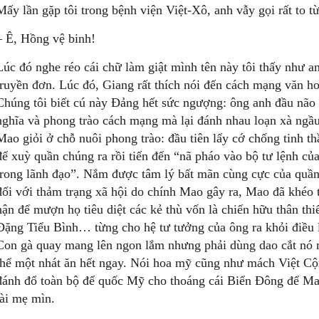
Mấy lần gặp tôi trong bệnh viện Việt-Xô, anh vẫy gọi rất to 
– Ê, Hồng vệ binh!
Lúc đó nghe réo cái chữ làm giật mình tên này tôi thấy như 
truyền đơn. Lúc đó, Giang rất thích nói đến cách mạng văn ho
Chúng tôi biết cú này Đảng hết sức ngượng: ông anh đầu não 
nghĩa và phong trào cách mạng mà lại đánh nhau loạn xà ngầu
Mao giỏi ở chỗ nuôi phong trào: đầu tiên lấy cớ chống tinh t
để xuỳ quần chúng ra rồi tiến đến “nã pháo vào bộ tư lệnh của
trong lãnh đạo”. Nắm được tâm lý bất mãn cùng cực của quần 
đối với thảm trạng xã hội do chính Mao gây ra, Mao đã khéo t
hận để mượn họ tiêu diệt các kẻ thù vốn là chiến hữu thân th
Đặng Tiểu Bình… từng cho hệ tư tưởng của ông ra khỏi điều 
Con gà quay mang lên ngon lắm nhưng phải dùng dao cắt nó 
thể một nhát ăn hết ngay. Nói hoa mỹ cũng như mách Việt Cộn
đánh đổ toàn bộ đế quốc Mỹ cho thoáng cái Biển Đông để Mao 
tài mẹ mìn.