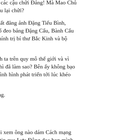
à các cậu chửi Đảng! Mà Mao Chủ
u lại chửi?
ất đăng ảnh Đặng Tiểu Bình,
 cổ đeo bảng Đặng Cẩu, Bành Cẩu
ính trị bí thư Bắc Kinh và bộ
h ta trên quy mô thế giới và vì
 thì đã làm sao? Bên ấy không bạo
nh hình phát triển tới lúc khéo
ng.
 rồi xem ông nào dám Cách mạng