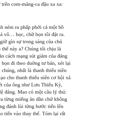
từ trên com-măng-ca đậu xa xa:
anh ném ra phấp phới cả một bồ
á vô… học, chữ bọn tôi đặt ra.
giữ gìn sự trong sáng của chủ
 thế này a? Chúng tôi chịu là
hần cách mạng sút giảm của đảng
 bọn đi theo duờng tư bản, xét lại
chúng, nhất là thanh thiếu niên
ạo cho thanh thiếu niên cơ hội xả
iết của ông như Lưu Thiếu Kỳ,
lệ đảng. Mao có một câu lý thú:
ra từng miếng ăn dần chứ không
g đánh lùi từng bước tiến lên
tiến vào thay thế. Tóm lại rất