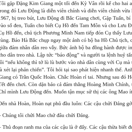
Tôi gặp Đặng Kim Giang một tối đến Kỳ Vân rồi kể cho hai 
trong đó Lưu Động là diễn viên chính và diễn viên chính vừa 
1967, bị treo bút, Lưu Động đi Bắc Giang chơi, Gặp Tuấn, b
vào sổ đen, Tuấn cho biết Cụ Hồ đến Tam Môn và cho Lưu Đ
Cụ Hồ đến, chủ tịch Phương Minh Nam tiếp đón Cụ thấy Lưu 
cùng. Báo Hà Bắc chụp ngay một ảnh có bộ ba Hồ Chủ tịch, 
giữa đám nhân dân reo vẫy. Bức ảnh bộ ba đồng hành được in 
cho dân treo nhà. Lập tức “báo động” và người ta lệnh huỷ 
tôi “nếu không thì tớ lù lù bước vào nhà dân cùng với Cụ mà
là xét lại phản chiến”. Tôi hỏi tại sao phát hiện nhanh thế. A
Giang có Trần Quốc Hoàn. Chắc Hoàn rỉ tai. Nhưng sau đó 
Tết đến chơi. Còn dặn bảo cả đám thằng Hoàng Minh Chính, 
Chỉ mình Lưu Động đến. Muổn tận mục sử thị các ông Mao ít 
Đến nhà Hoàn, Hoàn nạt phủ đầu luôn: Các cậu chửi Đảng g
– Chúng tôi chửi Mao chứ đâu chửi Đảng.
– Thủ đoạn ranh ma của các cậu là ở đấy. Các cậu thừa biết đ