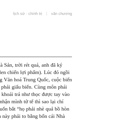
lịch sử · chính trị
văn chương
Sản, trời rét quá, anh đã ký
len chiến lợi phẩm). Lúc đó ngồi
ng Văn hoá Trung Quốc, cuộc biến
 phải giấu biến. Cùng môn phái
t khoái trá như thọc được tay vào
hận mình tử tế thì sao lại chí
uốn bắt “họ phải nhè quả bồ hòn
 này phải to bằng bốn cái Nhà