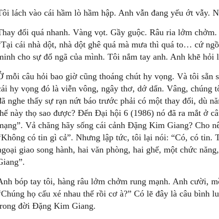
Tôi lách vào cái hầm lò hầm hập. Anh vẫn đang yếu ớt vẫy.
Thay đổi quá nhanh. Vàng vọt. Gầy guộc. Râu ria lởm chởm.
“Tại cái nhà dột, nhà dột ghê quá mà mưa thì quá to… cứ ngồ
minh cho sự đổ ngã của mình. Tôi nắm tay anh. Anh khẽ hỏi l
Ở mỗi câu hỏi bao giờ cũng thoáng chút hy vọng. Và tôi sẵn sà
cái hy vọng đó là viễn vông, ngây thơ, dớ dẩn. Vâng, chúng t
đã nghe thấy sự rạn nứt báo trước phải có một thay đổi, dù 
thế này thọ sao được? Đến Đại hội 6 (1986) nó đã ra mắt ở c
mạng”. Vả chăng hãy sống cái cảnh Đặng Kim Giang? Cho nên 
“Không có tin gì cả”. Nhưng lập tức, tôi lại nói: “Có, có tin.
ngoại giao song hành, hai văn phòng, hai ghế, một chức nă
Giang”.
Anh bóp tay tôi, hàng râu lởm chởm rung mạnh. Anh cười, mồm
“Chúng họ cấu xé nhau thế rồi cơ à?” Có lẽ đây là câu bình l
trong đời Đặng Kim Giang.