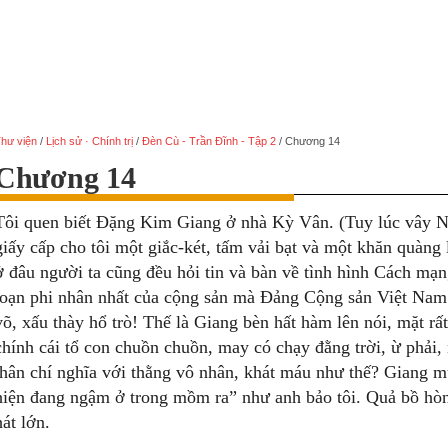
hư viện
/
Lịch sử · Chính trị
/
Đèn Cù - Trần Đĩnh - Tập 2
/
Chương 14
Chương 14
Tôi quen biết Đặng Kim Giang ở nhà Kỳ Vân. (Tuy lúc vây Nà 
giấy cấp cho tôi một giắc-két, tấm vải bạt và một khăn quàng 
ở đâu người ta cũng đều hỏi tin và bàn về tình hình Cách mạ
loạn phi nhân nhất của cộng sản mà Đảng Cộng sản Việt Nam
võ, xấu thày hổ trò! Thế là Giang bèn hất hàm lên nói, mặt rấ
chính cái tổ con chuồn chuồn, may có chạy đằng trời, ừ phải, n
thân chí nghĩa với thằng vô nhân, khát máu như thế? Giang m
hiện đang ngậm ở trong mồm ra” như anh bảo tôi. Quả bồ hòn
hát lớn.