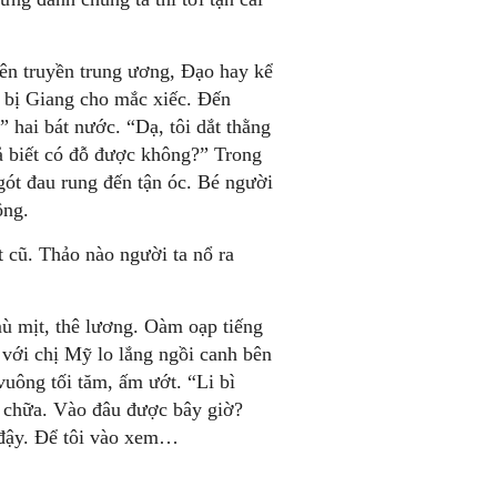
ên truyền trung ương, Đạo hay kể
n bị Giang cho mắc xiếc. Đến
 hai bát nước. “Dạ, tôi dắt thằng
ả biết có đỗ được không?” Trong
ót đau rung đến tận óc. Bé người
ông.
t cũ. Thảo nào người ta nổ ra
ù mịt, thê lương. Oàm oạp tiếng
 với chị Mỹ lo lắng ngồi canh bên
uông tối tăm, ấm ướt. “Li bì
n chữa. Vào đâu được bây giờ?
 đậy. Để tôi vào xem…