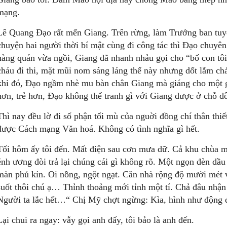
mạng.
Lê Quang Đạo rất mến Giang. Trên rừng, làm Trưởng ban tuy
chuyện hai người thời bí mật cùng đi công tác thì Đạo chuyê
hàng quán vừa ngồi, Giang đã nhanh nhảu gọi cho “bố con tôi”
cháu đi thi, mặt mũi nom sáng láng thế này nhưng dốt lắm ch
khi đó, Đạo ngầm nhè mu bàn chân Giang mà giáng cho một g
hơn, trẻ hơn, Đạo không thể tranh gì với Giang được ở chỗ đ
Thì nay đều lờ đi số phận tối mù của nguời đồng chí thân thiế
được Cách mạng Văn hoá. Không có tình nghĩa gì hết.
Tối hôm ấy tôi đến. Mất điện sau cơn mưa dữ. Cả khu chùa m
ễnh ương đòi trả lại chúng cái gì không rõ. Một ngọn đèn dầu
màn phủ kín. Oi nồng, ngột ngạt. Căn nhà rộng độ mười mét v
suốt thôi chú ạ… Thỉnh thoảng mới tỉnh một tí. Chả đâu nhậ
Người ta lắc hết…“ Chị Mỹ chợt ngừng: Kìa, hình như động
Lại chui ra ngay: vẫy gọi anh đấy, tôi bảo là anh đến.