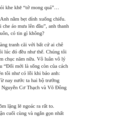
 Nói khe khẽ “tớ mong quá”…
 Anh nằm bẹt dính xuống chiếu.
i che áo mưa lên đầu”, anh thanh
uôn, có tin gì không?
ng tranh cãi với bất cứ ai chê
ôi lúc đó đều như thế. Chúng tôi
năm chục năm nữa. Vô luân vô lý
âu “Đổi mới là sống còn của cách
tôi như có lỗi khi bảo anh:
 Từ nay nước ta hai bộ trưởng
ng, Nguyễn Cơ Thạch và Võ Đông
 lặng lẽ ngoác ra rất to.
uận cuối cùng và ngắn gọn nhất