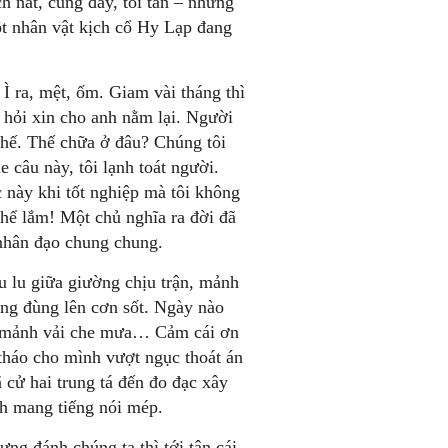
 nát, cùng đáy, tồi tàn – nhưng
một nhân vật kịch cổ Hy Lạp đang
Ì ra, mệt, ốm. Giam vài tháng thì
 hỏi xin cho anh nằm lại. Người
 thế. Thế chữa ở đâu? Chúng tôi
 câu này, tôi lạnh toát người.
c này khi tốt nghiệp mà tôi không
hể lắm! Một chủ nghĩa ra đời đã
 nhân đạo chung chung.
u lu giữa giường chịu trận, mảnh
đùng đùng lên cơn sốt. Ngày nào
y, mảnh vải che mưa… Cảm cái ơn
 tháo cho mình vượt ngục thoát án
cử hai trung tá đến đo đạc xây
h mang tiếng nói mép.
g đánh chúng ta thì tới tận cái