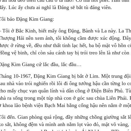
Văn hoá đeo biển câu cẩu ở ta nào? Có mà nói phét. Hắn bắn
đấy. Lúc ấy chưa ai nghĩ là Đảng sẽ bắt tù đảng viên.
Tôi bảo Đặng Kim Giang:
– Tôi ở Bắc Kinh, biết mấy ông Đặng, Bành và La này. La Th
Thượng Hải nên xem ảnh, tôi không cầm được xúc động. Đây l
được ở rừng về, đều như thất tinh lạc hết, ba bộ mặt vô hồn c
Hồng vệ binh, chỉ còn sáu cánh tay bị trói treo lên là như cò
Đặng Kim Giang cứ lắc đầu, lắc đầu…
Tháng 10-1967, Đặng Kim Giang bị bắt ở Lim. Một trung đội l
sau nhà vào trói nghiến rồi lôi đi ông tướng hậu cần từng l
cho mấy chục vạn quân lính và dân cồng ở Điện Biên Phủ. Tù r
nhà ra sống trong một túp nhà con ở góc sau chùa Liên Phái. 
ở khoa lão bệnh viện Bạch Mai bằng cổng hậu nên nằm ở một
Tôi đến. Gian phòng quá rộng, đầy những chồng giường sắt lê
xo sắt, không đệm và mình anh nằm lọt vào đó, mặt võ vàng, 