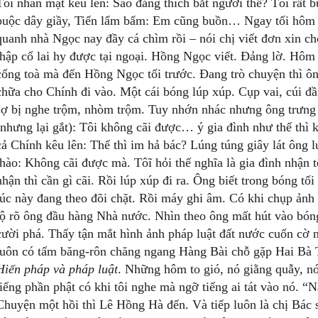
Tôi nhăn mặt kêu lên: Sao đảng thích bắt người thế? Tôi rất 
buộc dây giầy, Tiến lẩm bẩm: Em cũng buồn… Ngay tối hôm 
quanh nhà Ngọc nay đầy cá chìm rồi – nói chị viết đơn xin c
thập cổ lai hy được tại ngoại. Hồng Ngọc viết. Đảng lờ. Hôm
cổng toà mà đến Hồng Ngọc tối trước. Đang trò chuyện thì ôn
chữa cho Chính đi vào. Một cái bóng lúp xúp. Cụp vai, cúi đầ
sợ bị nghe trộm, nhòm trộm. Tuy nhớn nhác nhưng ông trưng t
(nhưng lại gắt): Tôi không cãi được… ý gia đình như thế thì 
cả Chính kêu lên: Thế thì im hả bác? Lúng túng giây lát ông l
thào: Không cãi được mà. Tôĩ hỏi thế nghĩa là gia đình nhận t
nhận thì cần gì cãi. Rồi lúp xúp đi ra. Ông biết trong bóng t
lúc này đang theo đõi chặt. Rồi máy ghi âm. Có khi chụp ảnh 
lộ rõ ông đầu hàng Nhà nước. Nhìn theo ông mất hút vào bóng
cười phá. Thấy tận mắt hình ảnh pháp luật đất nước cuốn cờ
luôn có tấm băng-rôn chăng ngang Hàng Bài chỗ gặp Hai Bà
Hiến pháp và pháp luật
. Những hôm to gió, nó giằng quẫy, nó
tiếng phần phật có khi tôi nghe mà ngỡ tiếng ai tát vào nó. “Nà
Chuyện một hồi thì Lê Hồng Hà đến. Và tiếp luôn là chị Bác