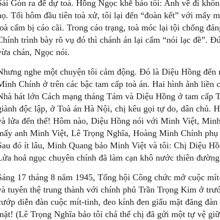
Sài Gòn ra để dự toà. Hồng Ngọc khẽ bảo tôi: Anh về đi khôn
họ. Tối hôm đầu tiên toà xử, tôi lại đến “đoàn kết” với mấy
toà cấm bị cáo cãi. Trong cáo trạng, toà móc lại tội chống đả
Chính trình bày rõ vụ đó thì chánh án lại cấm “nói lạc đề”. Đ
vừa chán, Ngọc nói.
Nhưng nghe một chuyện tôi cảm động. Đó là Diệu Hồng đến n
Minh Chính ở trên các bậc tam cấp toà án. Hai hình ảnh liền 
Nhà hát lớn Cách mạng tháng Tám và Diệu Hồng ở tam cấp Toà
giành độc lập, ở Toà án Hà Nội, chị kêu gọi tự do, dân chủ. Ha
và lửa đến thế! Hôm nào, Diệu Hồng nói với Minh Việt, Minh
mấy anh Minh Việt, Lê Trọng Nghĩa, Hoàng Minh Chính phụ t
Sau đó ít lâu, Minh Quang bảo Minh Việt và tôi: Chị Diệu Hồn
Lửa hoả ngục chuyên chính đã làm cạn khô nước thiên đường 
Sáng 17 tháng 8 năm 1945, Tống hội Công chức mở cuộc mít-t
và tuyên thệ trung thành với chính phủ Trần Trọng Kim ở trư
cướp diễn đàn cuộc mít-tinh, đeo kính đen giấu mặt đăng đàn
mặt! (Lê Trọng Nghĩa bảo tôi chả thế chị đã gửi một tự vệ giữ