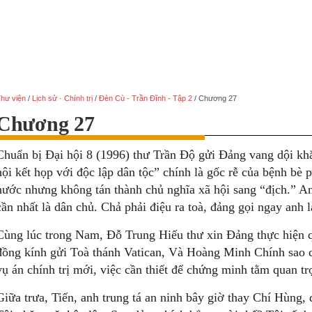
hư viện
/
Lịch sử · Chính trị
/
Đèn Cù - Trần Đĩnh - Tập 2
/
Chương 27
Chương 27
Chuẩn bị Đại hội 8 (1996) thư Trần Độ gửi Đảng vang dội kh
hội kết họp với độc lập dân tộc” chính là gốc rễ của bệnh bè 
nước nhưng không tán thành chủ nghĩa xã hội sang “địch.” An
cần nhất là dân chủ. Chả phải điệu ra toà, đảng gọi ngay anh 
Cùng lúc trong Nam, Đỗ Trung Hiếu thư xin Đảng thực hiện 
đồng kính gửi Toà thánh Vatican, Và Hoàng Minh Chính sao c
vụ án chính trị mới, việc cần thiết để chứng minh tằm quan tr
Giữa trưa, Tiến, anh trung tá an ninh bây giờ thay Chí Hùng, 