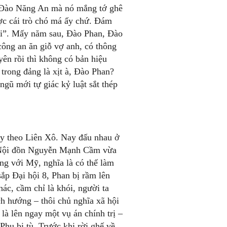
g Đào Năng An mà nó mắng tớ ghê
ợc cái trò chó má ấy chứ. Đám
hôi”. Mấy năm sau, Đào Phan, Đào
ông an ăn giỗ vợ anh, có thông
ên rồi thì không có bản hiệu
 trong đảng là xịt à, Đào Phan?
gũ mới tự giác kỷ luật sắt thép
ay theo Liên Xô. Nay đấu nhau ở
Hà Nội đồn Nguyễn Mạnh Cầm vừa
ng với Mỹ, nghĩa là có thế làm
p Đại hội 8, Phan bị rầm lên
ác, cầm chỉ là khói, người ta
h hướng – thôi chủ nghĩa xã hội
là lên ngay một vụ án chính trị –
hu bị tù. Trước khi rời ghế về,