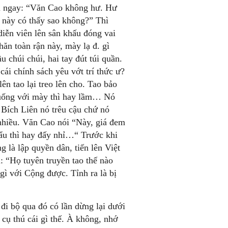
i ngay: “Văn Cao không hư. Hư
o này có thấy sao không?” Thì
diễn viên lên sân khấu đóng vai
hăn toàn rận này, mày lạ đ. gì
 chúi chúi, hai tay đút túi quần.
cái chính sách yêu vớt trí thức ư?
ên tao lại treo lên cho. Tao bảo
 uống với mày thì hay lầm… Nó
 Bích Liên nó trêu cậu chứ nó
 nhiều. Văn Cao nói “Này, giá đem
cẩu thì hay đấy nhỉ…“ Trước khi
g là lập quyền dân, tiến lên Việt
: “Họ tuyên truyền tao thế nào
gì với Cộng được. Tỉnh ra là bị
đi bộ qua đó có lần dừng lại dưới
 cụ thú cái gì thế. À không, nhớ