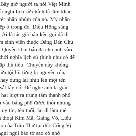
. Bây giờ người ta nói Việt Minh
i nghĩ lịch sử chính là tấm khăn
n vết nhăn nhúm của nó. Mỹ nhân
hiếp ở trong đó. Diệu Hồng sáng
Ai là tác giả bản kêu gọi đã đi
óm sinh viên thuộc Đảng Dân Chủ
ưu Quyên khai báo đã cho anh vào
khởi nghĩa lịch sử (hình như có để
sắp thủ tiêu! Chuyện này không
ửa tội lỗi từng bị nguyền rủa,
hay dừng lại nhìn lên một tên
sắt tây dó. Để nghe anh ta giãi
hai lượt ra trung tâm thành phố
ậu vào bảng phố được thôi nhưng
y tín, tên tuổi, lại đi làm mẻ
ền thoại Kim Mã, Giảng Võ, Liễu
họ của Trần Thư tại dốc Cống Vị
gùi ngùi bảo tớ sao có nhớ