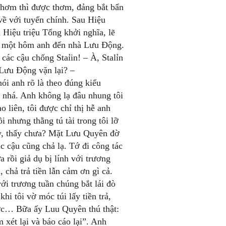
thơm thì được thơm, đảng bắt bẩn
 về với tuyến chính. Sau Hiệu
 Hiệu triệu Tổng khởi nghĩa, lẽ
i, một hôm anh đến nhà Lưu Động.
 các cậu chống Staỉin! – À, Stalỉn
 Lưu Động vặn lại? –
ói anh rõ là theo đúng kiểu
ấy nhá. Anh không lạ đâu nhung tôi
 liên, tôi được chỉ thị hễ anh
ồi nhưng thằng tú tài trong tôi lỡ
ấy, thấy chưa? Mặt Lưu Quyên đờ
c cậu cũng chả lạ. Tớ đi công tác
 rồi giả dụ bị lính với trương
chả trả tiền lẫn cảm ơn gì cả.
ới trương tuần chúng bắt lái đò
hi tôi vờ móc túi lấy tiền trả,
ước… Bữa ấy Luu Quyên thú thật:
ét lại và báo cáo lại”. Anh