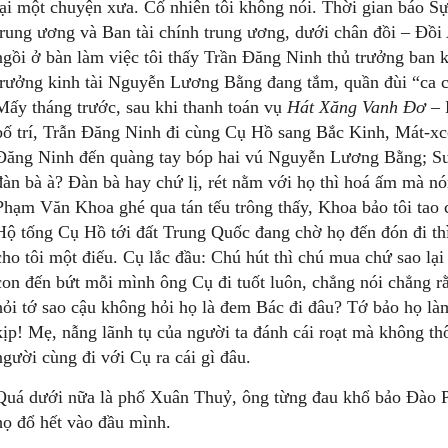
lại một chuyện xưa. Cố nhiên tôi không nói. Thời gian báo S
trung ương và Ban tài chính trung ương, dưới chân đồi – Đồi 
ngồi ở bàn làm việc tôi thấy Trần Đăng Ninh thủ trưởng ban k
trưởng kinh tài Nguyễn Lương Bằng đang tắm, quần đùi “ca c
Mấy tháng trước, sau khi thanh toán vụ
Hát Xăng Vanh Đơ
– 
bố trí, Trẫn Đăng Ninh đi cùng Cụ Hồ sang Bắc Kinh, Mát-x
Đăng Ninh đến quàng tay bóp hai vú Nguyễn Lương Bằng; S
đàn bà à? Đàn bà hay chứ lị, rét nằm với họ thì hoá ấm mà 
Phạm Văn Khoa ghé qua tán tếu trông thấy, Khoa bảo tôi tao c
Hộ tống Cụ Hồ tới đất Trung Quốc đang chờ họ đến đón đi th
cho tôi một điếu. Cụ lắc đầu: Chú hút thì chú mua chứ sao lại
con đến bứt mỗi mình ông Cụ đi tuốt luôn, chẳng nói chẳng r
hỏi tớ sao cậu không hỏi họ là đem Bác đi đâu? Tớ bảo họ làm
kịp! Mẹ, nẫng lãnh tụ của người ta đánh cái roạt mà không t
người cùng đi với Cụ ra cái gì đâu.
Quá dưới nữa là phố Xuân Thuỷ, ông từng đau khổ bảo Đào Ph
họ đổ hết vào đầu mình.