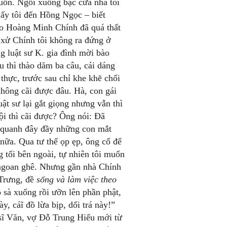
buồn. Ngồi xuống bậc cửa nhà tôi
ấy tôi đến Hồng Ngọc – biết
ho Hoàng Minh Chính đã quá thất
 xử Chính tôi không ra đứng ở
g luật sư K. gia đình mời bào
u thì thào dăm ba câu, cái dáng
hực, trước sau chỉ khe khẽ chối
không cãi được đâu. Hà, con gái
uật sư lại gắt giọng nhưng vẫn thì
ội thì cãi được? Ông nói: Đã
ối quanh đây đầy những con mắt
nữa. Qua tư thế ọp ẹp, ông cố để
 tối bên ngoài, tự nhiên tôi muốn
 ngoan ghê. Nhưng gần nhà Chính
 Trưng, đề
sống và làm việc theo
 sà xuống rồi ưỡn lên phần phật,
y, cáĩ đồ lừa bịp, dối trá này!”
 sĩ Văn, vợ Đỗ Trung Hiếu mới từ