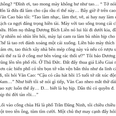
không? “Đĩnh ơi, tao mong mày không hư như tao… “ Tớ nó
đốn là đứa đã làm cho cậu rầu rĩ thế này… Bây giờ ở trên ca
Văn Cao bảo tôi: “Tao làm nhạc, làm thơ, vẽ, ai hay nay làm 
kịch ca ngợi đảng trọng hiền tài. Mày với tao sống trong cái c
nữa. Hôm nọ thằng Dương Bích Liên nó lui lủi đi dưới kia, đầu
Tự nhiên nó nhìn lên hỏi, mày lại cam ra làm bù nhìn bịp cho 
Thế là tao rơi đánh xoáng một cái xuống. Liền bảo mày thích l
cảm ơn, tao thích xây nhà bên mép cống này và nếu có rượu
nói thế ra là ở cống mơ bên vùng rác thối ư?” Tôi bảo Dương
cũng lên tên phố rồi. Ở Thủ Đức. Đất đấy thua giá Liễu Giai
sơn các biển phố có tên bọn tớ vằn vện bẩn thỉu như da linh 
đi, tôi hỏi Văn Cao: “Cậu có câu hát hồi 15 tuổi tớ rất xúc độn
Nam…” Như biết tôi sẽ nói gì tiếp, Văn Cao nheo mắt thử dài
tao xực luôn thể ấy… Đ… biết là họ bịp. Dân thì có quyền đ. 
bịp thi đời tàn rồi…”
Lối vào cổng chùa Hà là phố Trần Đăng Ninh, tôi chiều chiều 
cột treo tên ông, tủm tỉm cười. Một chủ thợ may cạnh đẩy hỏi