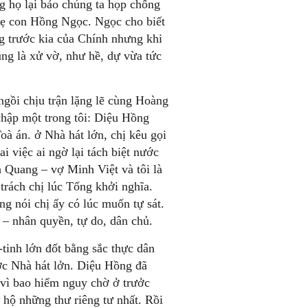
g họ lại bảo chúng ta họp chống
 mẹ con Hồng Ngọc. Ngọc cho biết
ng trước kia của Chính nhưng khi
úng là xử vờ, như hề, dự vừa tức
gồi chịu trận lặng lẽ cùng Hoàng
chập một trong tôi: Diệu Hồng
 án. ở Nhà hát lớn, chị kêu gọi
i việc ai ngờ lại tách biệt nước
 Quang – vợ Minh Việt và tôi là
rách chị lúc Tổng khởi nghĩa.
g nói chị ấy có lúc muốn tự sát.
– nhân quyền, tự do, dân chủ.
inh lớn đốt bằng sắc thực dân
ớc Nhà hát lởn. Diệu Hồng đã
 vì bao hiểm nguy chờ ở trưởc
 hộ những thư riêng tư nhất. Rồi