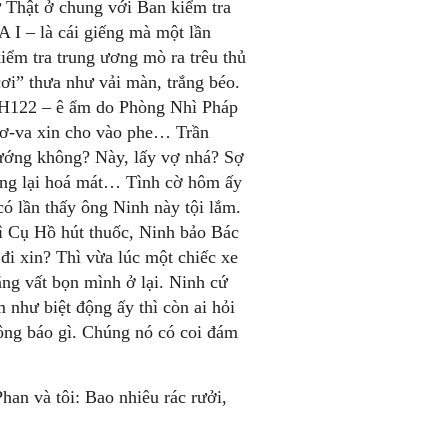
ự Thật ở chung với Ban kiểm tra
A I – là cái giếng mà một lần
iểm tra trung ương mò ra trêu thủ
ơi” thưa như vải màn, trắng béo.
H122 – ê ẩm do Phòng Nhì Pháp
cơ-va xin cho vào phe… Trần
ướng không? Này, lấy vợ nhá? Sợ
nóng lại hoá mát… Tình cờ hôm ấy
ó lần thấy ông Ninh này tội lắm.
ì Cụ Hồ hút thuốc, Ninh bảo Bác
 đi xin? Thì vừa lúc một chiếc xe
ằng vất bọn mình ở lại. Ninh cứ
 như biệt động ấy thì còn ai hỏi
hông báo gì. Chúng nó có coi đám
an và tôi: Bao nhiêu rác rưởi,