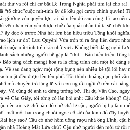
mất thư và rồi chị cứ bắt Lê Trọng Nghĩa phải tìm lại cho ra)
đã “tổ chức”cuộc mít-tinh ấy để kêu gọi cướp chính quyền! Tô
rải giường của quyền lực, ai nằm lên đó sau cùng thì tạo nê
thì vết nhăn còn yêu được chứ của quái nhân thì ta sẽ chết k
17 ấy đọc ở trước Nhà hát lớn bản hiệu triệu Tổng khỏi nghĩa. 
vào lịch sử đó? Lưu Quyên! Vừa trốn tù ra ông liền được nh
phá cuộc mít-tinh trên kia nhờ viết. Không biết đảng nghi L
danh sách những người hễ gặp là “thịt”. Bản hiệu triệu Tổng 
ở Bảo tàng cách mạng) hoá ra là công trình của một kẻ đảng 
lạ. Về sau đảng ngày một rộng bụng nên nhiều kè tội lỗi hay n
vạch mặt đều được lên tên phố. Tôi thỉnh thoảng dạo phố vẫn 
phố mà chuyện trò lặng lẽ với con người ngồi ở trên cái bảng 
bày. Và cũng để anh ta đừng tưởng bở. Thí dụ Văn Cao, ngày 
và về Cầu Giấy, tôi từng có lần hỏi anh: Cậu khỏe không? C
cậu nên xin về chỗ nào đó chứ chả lẽ cậu, người bị họ làm mẻ u
nốt mất một hạt trong chuỗi ngọc cổ sử của kinh đô đầy huy
Giai hay sao? Cậu có nhớ hôm uống ruợu nhà ông Lĩnh, cậu 
gần nhà Hoàng Mắt Lửa chứ? Cậu nhờ người đến mời tớ rồi n