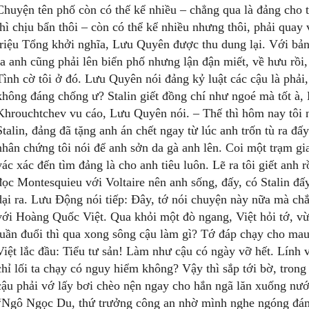
Chuyện tên phố còn có thế kể nhiều – chẳng qua là đảng cho 
thì chịu bẩn thôi – còn có thể kể nhiều nhưng thôi, phải quay
triệu Tổng khởi nghĩa, Lưu Quyên được thu dung lại. Với bản
ra anh cũng phải lên biển phố nhưng lận đận miết, về hưu rồ
Tình cờ tôi ở đó. Lưu Quyên nói đảng kỷ luật các cậu là phải,
không đáng chống ư? Stalin giết đồng chí như ngoé mà tốt à,
Khrouchtchev vu cáo, Lưu Quyên nói. – Thế thì hôm nay tôi n
Stalin, đảng đã tặng anh án chết ngay từ lúc anh trốn tù ra đ
nhân chứng tôi nói để anh sởn da gà anh lên. Coi một trạm giao
vác xác đến tìm đảng là cho anh tiêu luôn. Lẽ ra tôi giết anh r
đọc Montesquieu với Voltaire nên anh sống, đấy, có Stalin đ
dại ra. Lưu Động nói tiếp: Đây, tớ nói chuyện này nữa mà chắ
với Hoàng Quốc Việt. Qua khỏi một đò ngang, Việt hỏi tớ, vừa
tuần đuổi thì qua xong sông cậu làm gì? Tớ đáp chạy cho mau, 
Việt lắc đầu: Tiểu tư sản! Làm như cậu có ngày vỡ hết. Lính v
chỉ lối ta chạy có nguy hiểm không? Vậy thì sắp tới bờ, trong k
cậu phải vớ lấy bơi chèo nện ngay cho hắn ngã lăn xuống n
“Ngô Ngọc Du, thứ trưởng công an nhờ mình nghe ngóng đám x