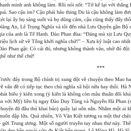
thanh minh anh không làm. Rồi nói nốt: “Tớ kể lại với thằn
quá. Sao cậu im? Cậu phái bảo thing Du là cậu không làm đư
xét lại ấy họ sáng suốt và họ dũng cảm, cậu cũng thấy đấy t
Năng An, Lê Trọng Nghĩa và tôi đến nhà Lưu Quyên gần Bộ c
gia của anh là Tế Hanh. Đào Phan đùa: “Đảng mà xịt Lưu Quy
triệu lịch sử về Tổng khởi nghĩa chứ!” – Xưa kỷ luật cao nhất
Đào Phan gật: Có cái đó, nhưng không thành vãn, nhờ đó đội n
ghê như thế chứ!
***
Trước đây trong Bộ chính trị xung đột về chuyện theo Mao h
về vấn đề có tiếp tục theo chủ nghĩa xã hội nữa hay thôi. 
phát biểu ý kiến xong (ý kiến là không còn mâu thuẫn đối khá
ăn với Mỹ) liền bị ngay Đào Duy Tùng và Nguyễn Hà Phan (sắ
chuyện đã đầu thú khai báo) quây lại uốn nắn. Nhằm một ai kh
muốn dập lửa. Quả nhiên, Võ Văn Kiệt tương ra một thư chệc
– gửi Trung ương. Một số người truyền tay nhau thư này. Thế 
vừa dẹp bên ngoài vừa đe Kiệt bên trong. Lê Hồng Hà, Hà Sĩ P