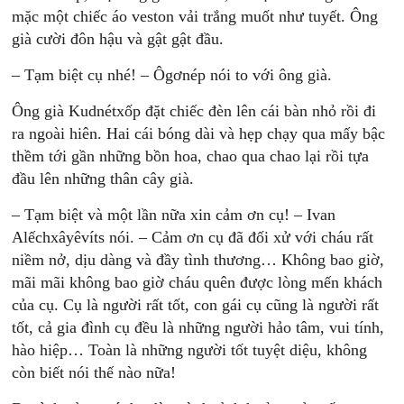
mặc một chiếc áo veston vải trắng muốt như tuyết. Ông
già cười đôn hậu và gật gật đầu.
– Tạm biệt cụ nhé! – Ôgơnép nói to với ông già.
Ông già Kudnétxốp đặt chiếc đèn lên cái bàn nhỏ rồi đi
ra ngoài hiên. Hai cái bóng dài và hẹp chạy qua mấy bậc
thềm tới gần những bồn hoa, chao qua chao lại rồi tựa
đầu lên những thân cây già.
– Tạm biệt và một lần nữa xin cảm ơn cụ! – Ivan
Alếchxâyêvíts nói. – Cảm ơn cụ đã đối xử với cháu rất
niềm nở, dịu dàng và đầy tình thương… Không bao giờ,
mãi mãi không bao giờ cháu quên được lòng mến khách
của cụ. Cụ là người rất tốt, con gái cụ cũng là người rất
tốt, cả gia đình cụ đều là những người hảo tâm, vui tính,
hào hiệp… Toàn là những người tốt tuyệt diệu, không
còn biết nói thế nào nữa!