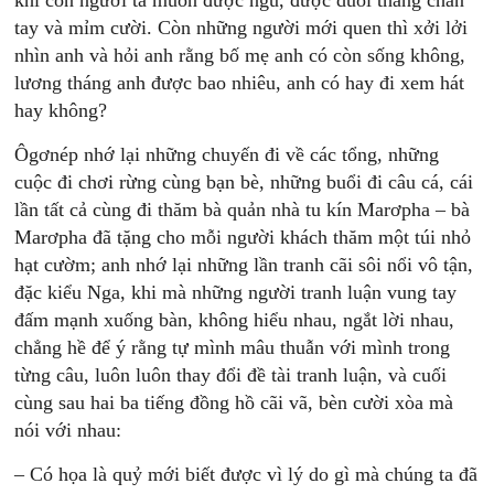
khi con người ta muốn được ngủ, được duỗi thẳng chân
tay và mỉm cười. Còn những người mới quen thì xởi lởi
nhìn anh và hỏi anh rằng bố mẹ anh có còn sống không,
lương tháng anh được bao nhiêu, anh có hay đi xem hát
hay không?
Ôgơnép nhớ lại những chuyến đi về các tổng, những
cuộc đi chơi rừng cùng bạn bè, những buổi đi câu cá, cái
lần tất cả cùng đi thăm bà quản nhà tu kín Marơpha – bà
Marơpha đã tặng cho mỗi người khách thăm một túi nhỏ
hạt cườm; anh nhớ lại những lần tranh cãi sôi nổi vô tận,
đặc kiểu Nga, khi mà những người tranh luận vung tay
đấm mạnh xuống bàn, không hiểu nhau, ngắt lời nhau,
chẳng hề để ý rằng tự mình mâu thuẫn với mình trong
từng câu, luôn luôn thay đổi đề tài tranh luận, và cuối
cùng sau hai ba tiếng đồng hồ cãi vã, bèn cười xòa mà
nói với nhau:
– Có họa là quỷ mới biết được vì lý do gì mà chúng ta đã