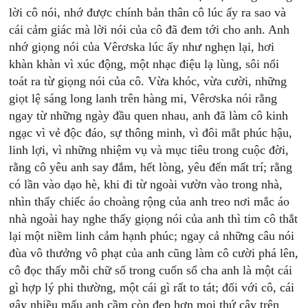
lời cô nói, nhớ được chính bản thân cô lúc ấy ra sao và
cái cảm giác mà lời nói của cô đã đem tới cho anh. Anh
nhớ giọng nói của Vêrơska lúc ấy như nghẹn lại, hơi
khàn khàn vì xúc động, một nhạc điệu lạ lùng, sôi nổi
toát ra từ giọng nói của cô. Vừa khóc, vừa cười, những
giọt lệ sáng long lanh trên hàng mi, Vêrơska nói rằng
ngay từ những ngày đầu quen nhau, anh đã làm cô kinh
ngạc vì vẻ độc đáo, sự thông minh, vì đôi mắt phúc hậu,
linh lợi, vì những nhiệm vụ và mục tiêu trong cuộc đời,
rằng cô yêu anh say đắm, hết lòng, yêu đến mất trí; rằng
có lần vào dạo hè, khi đi từ ngoài vườn vào trong nhà,
nhìn thấy chiếc áo choàng rộng của anh treo nơi mắc áo
nhà ngoài hay nghe thấy giọng nói của anh thì tim cô thắt
lại một niềm linh cảm hạnh phúc; ngay cả những câu nói
đùa vô thưởng vô phạt của anh cũng làm cô cười phá lên,
cô đọc thấy mỗi chữ số trong cuốn sổ cha anh là một cái
gì hợp lý phi thường, một cái gì rất to tát; đối với cô, cái
gậy nhiều mấu anh cầm còn đẹp hơn mọi thứ cây trên