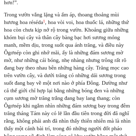
hơn!”.
Trong vườn vắng lặng và ấm áp, thoang thoảng mùi
1
hương hoa réséda
, hoa vòi voi, hoa thuốc lá, những thứ
hoa còn chưa kịp nở rộ trong vườn. Khoảng giữa những
khóm bụi cây và thân cây bàng bạc hơi sương mỏng
manh, mềm dịu, trong suốt qua ánh trăng, và điều này
Ôgơnép còn ghi nhớ mãi, ấy là những đám sương mờ
mờ, như những cái bóng, nhẹ nhàng nhưng trông rất rõ
đang bay theo nhau bên những hàng cây. Trăng mọc cao
trên vườn cây, và dưới trăng có những dải sương trong
suốt đang bay về một nơi nào ở phía Đông. Dường như
cả thế giới chỉ hợp lại bằng những bóng đen và những
cụm sương mờ trăng trắng đang bay lang thang; còn
Ôgơnép khi ngắm nhìn những đám sương bay trong đêm
trăng tháng Tám này có lẽ lần đầu tiên trong đời đã nghĩ
rằng, không phải anh đã nhìn thấy thiên nhiên mà là nhìn
thấy một cảnh bài trí, trong đó những người đốt pháo