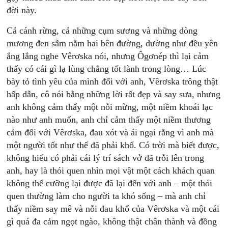
đời này.
Cả cánh rừng, cả những cụm sương và những dòng
mương đen sẫm nằm hai bên đường, dường như đều yên
ắng lắng nghe Vêrơska nói, nhưng Ôgơnép thì lại cảm
thấy có cái gì lạ lùng chẳng tốt lành trong lòng… Lúc
bày tỏ tình yêu của mình đối với anh, Vêrơska trông thật
hấp dẫn, cô nói bằng những lời rất đẹp và say sưa, nhưng
anh không cảm thấy một nỗi mừng, một niềm khoái lạc
nào như anh muốn, anh chỉ cảm thấy một niềm thương
cảm đối với Vêrơska, đau xót và ái ngại rằng vì anh mà
một người tốt như thế đã phải khổ. Có trời mà biết được,
không hiểu có phải cái lý trí sách vở đã trỗi lên trong
anh, hay là thói quen nhìn mọi vật một cách khách quan
không thể cưỡng lại được đã lại đến với anh – một thói
quen thường làm cho người ta khó sống – mà anh chỉ
thấy niềm say mê và nỗi đau khổ của Vêrơska và một cái
gì quá đa cảm ngọt ngào, không thật chân thành và đồng