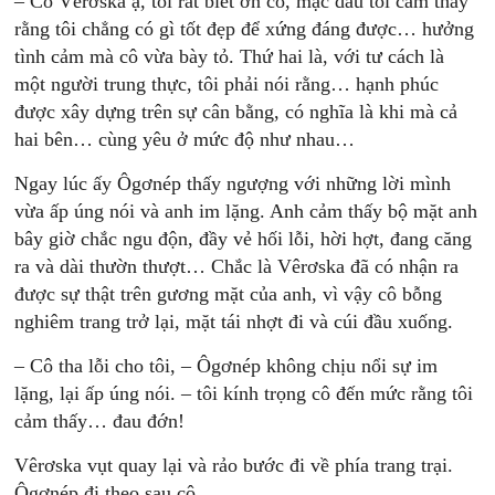
– Cô Vêrơska ạ, tôi rất biết ơn cô, mặc dầu tôi cảm thấy
rằng tôi chẳng có gì tốt đẹp để xứng đáng được… hưởng
tình cảm mà cô vừa bày tỏ. Thứ hai là, với tư cách là
một người trung thực, tôi phải nói rằng… hạnh phúc
được xây dựng trên sự cân bằng, có nghĩa là khi mà cả
hai bên… cùng yêu ở mức độ như nhau…
Ngay lúc ấy Ôgơnép thấy ngượng với những lời mình
vừa ấp úng nói và anh im lặng. Anh cảm thấy bộ mặt anh
bây giờ chắc ngu độn, đầy vẻ hối lỗi, hời hợt, đang căng
ra và dài thườn thượt… Chắc là Vêrơska đã có nhận ra
được sự thật trên gương mặt của anh, vì vậy cô bỗng
nghiêm trang trở lại, mặt tái nhợt đi và cúi đầu xuống.
– Cô tha lỗi cho tôi, – Ôgơnép không chịu nổi sự im
lặng, lại ấp úng nói. – tôi kính trọng cô đến mức rằng tôi
cảm thấy… đau đớn!
Vêrơska vụt quay lại và rảo bước đi về phía trang trại.
Ôgơnép đi theo sau cô.