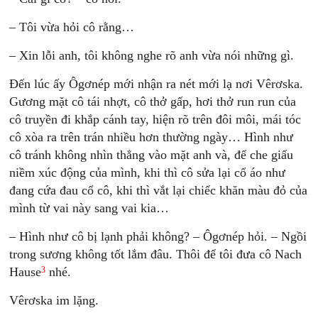
– Tôi vừa hỏi cô rằng…
– Xin lỗi anh, tôi không nghe rõ anh vừa nói những gì.
Đến lúc ấy Ôgơnép mới nhận ra nét mới lạ nơi Vêrơska.
Gương mặt cô tái nhợt, cô thở gấp, hơi thở run run của
cô truyền đi khắp cánh tay, hiện rõ trên đôi môi, mái tóc
cô xòa ra trên trán nhiều hơn thường ngày… Hình như
cô tránh không nhìn thẳng vào mặt anh và, để che giấu
niềm xúc động của mình, khi thì cô sửa lại cổ áo như
đang cứa đau cổ cô, khi thì vắt lại chiếc khăn màu đỏ của
mình từ vai này sang vai kia…
– Hình như cô bị lạnh phải không? – Ôgơnép hỏi. – Ngồi
trong sương không tốt lắm đâu. Thôi để tôi đưa cô Nach
3
Hause
nhé.
Vêrơska im lặng.