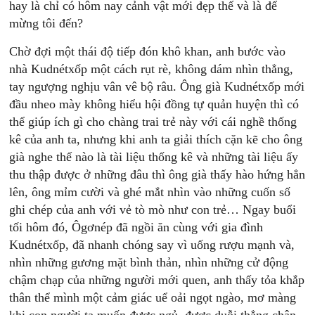
hay là chỉ có hôm nay cảnh vật mới đẹp thế và là để
mừng tôi đến?
Chờ đợi một thái độ tiếp đón khô khan, anh bước vào
nhà Kudnétxốp một cách rụt rè, không dám nhìn thẳng,
tay ngượng nghịu vân vê bộ râu. Ông già Kudnétxốp mới
đầu nheo mày không hiểu hội đồng tự quản huyện thì có
thể giúp ích gì cho chàng trai trẻ này với cái nghề thống
kê của anh ta, nhưng khi anh ta giải thích cặn kẽ cho ông
già nghe thế nào là tài liệu thống kê và những tài liệu ấy
thu thập được ở những đâu thì ông già thấy hào hứng hẳn
lên, ông mỉm cười và ghé mắt nhìn vào những cuốn số
ghi chép của anh với vẻ tò mò như con trẻ… Ngay buổi
tối hôm đó, Ôgơnép đã ngồi ăn cùng với gia đình
Kudnétxốp, đã nhanh chóng say vì uống rượu mạnh và,
nhìn những gương mặt bình thản, nhìn những cử động
chậm chạp của những người mới quen, anh thấy tỏa khắp
thân thể mình một cảm giác uể oải ngọt ngào, mơ màng