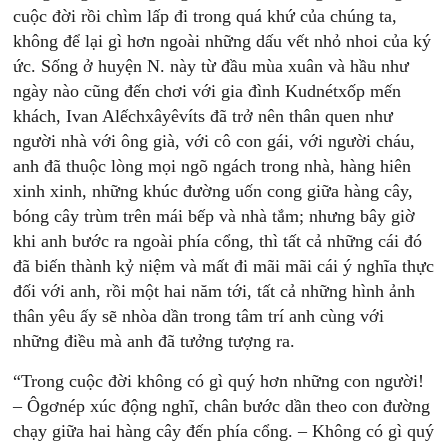
cuộc đời rồi chìm lấp đi trong quá khứ của chúng ta,
không để lại gì hơn ngoài những dấu vết nhỏ nhoi của ký
ức. Sống ở huyện N. này từ đầu mùa xuân và hầu như
ngày nào cũng đến chơi với gia đình Kudnétxốp mến
khách, Ivan Alếchxâyêvíts đã trở nên thân quen như
người nhà với ông già, với cô con gái, với người cháu,
anh đã thuộc lòng mọi ngõ ngách trong nhà, hàng hiên
xinh xinh, những khúc đường uốn cong giữa hàng cây,
bóng cây trùm trên mái bếp và nhà tắm; nhưng bây giờ
khi anh bước ra ngoài phía cổng, thì tất cả những cái đó
đã biến thành kỷ niệm và mất đi mãi mãi cái ý nghĩa thực
đối với anh, rồi một hai năm tới, tất cả những hình ảnh
thân yêu ấy sẽ nhòa dần trong tâm trí anh cùng với
những điều mà anh đã tưởng tượng ra.
“Trong cuộc đời không có gì quý hơn những con người!
– Ôgơnép xúc động nghĩ, chân bước dần theo con đường
chạy giữa hai hàng cây đến phía cổng. – Không có gì quý