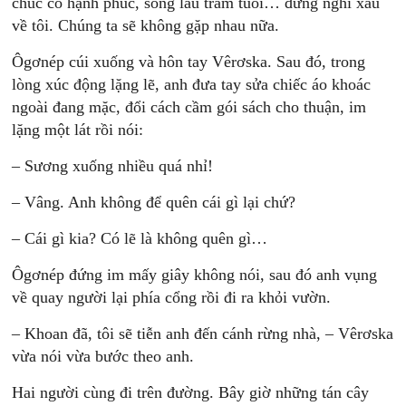
chúc cô hạnh phúc, sống lâu trăm tuổi… đừng nghĩ xấu
về tôi. Chúng ta sẽ không gặp nhau nữa.
Ôgơnép cúi xuống và hôn tay Vêrơska. Sau đó, trong
lòng xúc động lặng lẽ, anh đưa tay sửa chiếc áo khoác
ngoài đang mặc, đổi cách cầm gói sách cho thuận, im
lặng một lát rồi nói:
– Sương xuống nhiều quá nhỉ!
– Vâng. Anh không để quên cái gì lại chứ?
– Cái gì kia? Có lẽ là không quên gì…
Ôgơnép đứng im mấy giây không nói, sau đó anh vụng
về quay người lại phía cổng rồi đi ra khỏi vườn.
– Khoan đã, tôi sẽ tiễn anh đến cánh rừng nhà, – Vêrơska
vừa nói vừa bước theo anh.
Hai người cùng đi trên đường. Bây giờ những tán cây