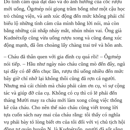
Do tình cảm quá dạt dào và do ảnh hưởng của cốc rượu
mới uống, Ôgơnép nói giọng trầm bổng như một cậu học
trò chủng viện, và anh xúc động đến mức không phải chỉ
biểu lộ những tình cảm của mình bằng lời nói, mà còn
bằng những cái nhấp nháy mắt, nhún nhún vai. Ông già
Kudnétxốp cũng vừa uống rượu xong và cũng đang xúc
động mạnh, đã ôm choàng lấy chàng trai trẻ và hôn anh.
– Cháu đã thân quen với gia đình cụ quá rồi! – Ôgơnép
nói tiếp. – Hầu như ngày nào cháu cũng mò đến đây, ngủ
tại đây có dễ đến chục lần, rượu thì uống nhiều đến mức
bây giờ chỉ nhớ lại không thôi cũng đã rợn cả người.
Nhưng mà cái chính mà cháu phải cảm ơn cụ, vì sự cộng
tác và giúp đỡ của cụ. Không có cụ thì có lẽ phải đến
tháng Mười may ra cháu mới làm xong công việc thống
kê của cháu. Cho nên thế nào cháu cũng viết trong lời
tựa cuốn sách nay mai của cháu rằng: tôi thấy có nghĩa
vụ phải bày tỏ lòng biết ơn của tôi đối với vị chủ tịch hội
đồng tự quản huyện N. là Kudnétxốp, người đã sốt sắng