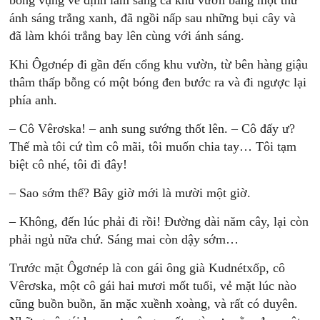
bông vụng về định làm sáng cả khu vườn bằng một thứ
ánh sáng trắng xanh, đã ngồi nấp sau những bụi cây và
đã làm khói trắng bay lên cùng với ánh sáng.
Khi Ôgơnép đi gần đến cổng khu vườn, từ bên hàng giậu
thâm thấp bỗng có một bóng đen bước ra và đi ngược lại
phía anh.
– Cô Vêrơska! – anh sung sướng thốt lên. – Cô đấy ư?
Thế mà tôi cứ tìm cô mãi, tôi muốn chia tay… Tôi tạm
biệt cô nhé, tôi đi đây!
– Sao sớm thế? Bây giờ mới là mười một giờ.
– Không, đến lúc phải đi rồi! Đường dài năm cây, lại còn
phải ngủ nữa chứ. Sáng mai còn dậy sớm…
Trước mặt Ôgơnép là con gái ông già Kudnétxốp, cô
Vêrơska, một cô gái hai mươi mốt tuổi, vẻ mặt lúc nào
cũng buồn buồn, ăn mặc xuềnh xoàng, và rất có duyên.