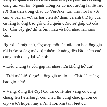
cộng tác với tôi. Ngành thống kê có một tương lai rất rực
rỡ! Xin trân trọng chào cô Vêrơska, xin nhờ nói lại với
các vị bác sĩ, với cả hai viên dự thẩm và anh thư ký của
cụ rằng không bao giờ cháu quên được sự giúp đỡ của
họ! Còn bây giờ thì ta ôm nhau và hôn nhau lần cuối
cùng.
Người đã mệt nhừ, Ôgơnép một lần nữa ôm hôn ông già
rồi bước xuống mấy bậc thềm. Xuống đến bậc thềm cuối
cùng, anh quay lại và hỏi:
– Liệu chúng ta còn gặp lại nhau nữa không hở cụ?
– Trời mà biết được! – ông già trả lời. – Chắc là chẳng
bao giờ nữa!
– Vâng, đúng thế đấy! Cụ thì có lẽ nhử vàng cụ cũng
chẳng lên Pêtérburg, còn cháu thì cũng chắc gì còn có
dịp về tới huyện này nữa. Thôi, xin tạm biệt cụ!