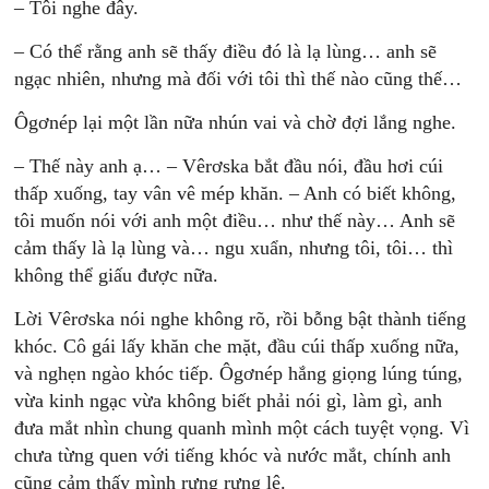
– Tôi nghe đây.
– Có thể rằng anh sẽ thấy điều đó là lạ lùng… anh sẽ
ngạc nhiên, nhưng mà đối với tôi thì thế nào cũng thế…
Ôgơnép lại một lần nữa nhún vai và chờ đợi lắng nghe.
– Thế này anh ạ… – Vêrơska bắt đầu nói, đầu hơi cúi
thấp xuống, tay vân vê mép khăn. – Anh có biết không,
tôi muốn nói với anh một điều… như thế này… Anh sẽ
cảm thấy là lạ lùng và… ngu xuẩn, nhưng tôi, tôi… thì
không thể giấu được nữa.
Lời Vêrơska nói nghe không rõ, rồi bỗng bật thành tiếng
khóc. Cô gái lấy khăn che mặt, đầu cúi thấp xuống nữa,
và nghẹn ngào khóc tiếp. Ôgơnép hắng giọng lúng túng,
vừa kinh ngạc vừa không biết phải nói gì, làm gì, anh
đưa mắt nhìn chung quanh mình một cách tuyệt vọng. Vì
chưa từng quen với tiếng khóc và nước mắt, chính anh
cũng cảm thấy mình rưng rưng lệ.