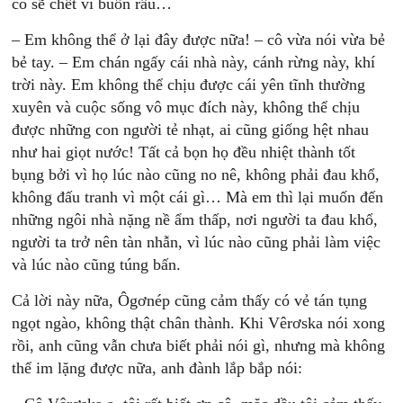
cô sẽ chết vì buồn rầu…
– Em không thể ở lại đây được nữa! – cô vừa nói vừa bẻ
bẻ tay. – Em chán ngấy cái nhà này, cánh rừng này, khí
trời này. Em không thể chịu được cái yên tĩnh thường
xuyên và cuộc sống vô mục đích này, không thể chịu
được những con người tẻ nhạt, ai cũng giống hệt nhau
như hai giọt nước! Tất cả bọn họ đều nhiệt thành tốt
bụng bởi vì họ lúc nào cũng no nê, không phải đau khổ,
không đấu tranh vì một cái gì… Mà em thì lại muốn đến
những ngôi nhà nặng nề ẩm thấp, nơi người ta đau khổ,
người ta trở nên tàn nhẫn, vì lúc nào cũng phải làm việc
và lúc nào cũng túng bấn.
Cả lời này nữa, Ôgơnép cũng cảm thấy có vẻ tán tụng
ngọt ngào, không thật chân thành. Khi Vêrơska nói xong
rồi, anh cũng vẫn chưa biết phải nói gì, nhưng mà không
thể im lặng được nữa, anh đành lắp bắp nói: