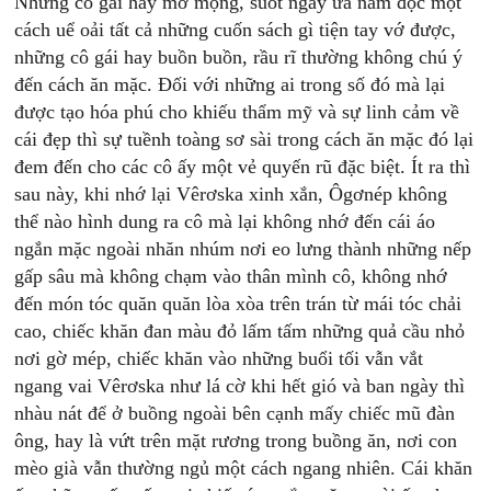
Những cô gái hay mơ mộng, suốt ngày ưa nằm đọc một
cách uể oải tất cả những cuốn sách gì tiện tay vớ được,
những cô gái hay buồn buồn, rầu rĩ thường không chú ý
đến cách ăn mặc. Đối với những ai trong số đó mà lại
được tạo hóa phú cho khiếu thẩm mỹ và sự linh cảm về
cái đẹp thì sự tuềnh toàng sơ sài trong cách ăn mặc đó lại
đem đến cho các cô ấy một vẻ quyến rũ đặc biệt. Ít ra thì
sau này, khi nhớ lại Vêrơska xinh xắn, Ôgơnép không
thể nào hình dung ra cô mà lại không nhớ đến cái áo
ngắn mặc ngoài nhăn nhúm nơi eo lưng thành những nếp
gấp sâu mà không chạm vào thân mình cô, không nhớ
đến món tóc quăn quăn lòa xòa trên trán từ mái tóc chải
cao, chiếc khăn đan màu đỏ lấm tấm những quả cầu nhỏ
nơi gờ mép, chiếc khăn vào những buổi tối vẫn vắt
ngang vai Vêrơska như lá cờ khi hết gió và ban ngày thì
nhàu nát để ở buồng ngoài bên cạnh mấy chiếc mũ đàn
ông, hay là vứt trên mặt rương trong buồng ăn, nơi con
mèo già vẫn thường ngủ một cách ngang nhiên. Cái khăn