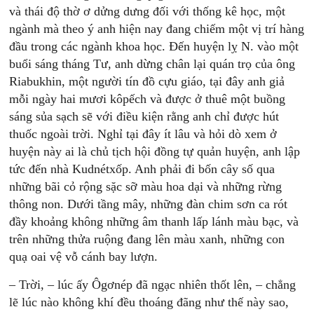
và thái độ thờ ơ dửng dưng đối với thống kê học, một
ngành mà theo ý anh hiện nay đang chiếm một vị trí hàng
đầu trong các ngành khoa học. Đến huyện lỵ N. vào một
buổi sáng tháng Tư, anh dừng chân lại quán trọ của ông
Riabukhin, một người tín đồ cựu giáo, tại đây anh giả
mỗi ngày hai mươi kôpếch và được ở thuê một buồng
sáng sủa sạch sẽ với điều kiện rằng anh chỉ được hút
thuốc ngoài trời. Nghỉ tại đây ít lâu và hỏi dò xem ở
huyện này ai là chủ tịch hội đồng tự quản huyện, anh lập
tức đến nhà Kudnétxốp. Anh phải đi bốn cây số qua
những bãi cỏ rộng sặc sỡ màu hoa dại và những rừng
thông non. Dưới tầng mây, những đàn chim sơn ca rót
đầy khoảng không những âm thanh lấp lánh màu bạc, và
trên những thửa ruộng đang lên màu xanh, những con
quạ oai vệ vỗ cánh bay lượn.
– Trời, – lúc ấy Ôgơnép đã ngạc nhiên thốt lên, – chẳng
lẽ lúc nào không khí đều thoáng đãng như thế này sao,