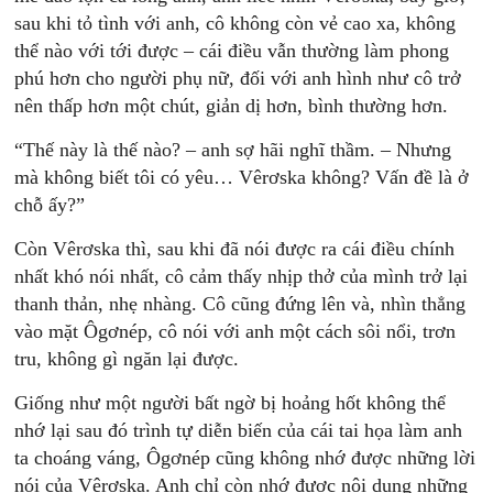
sau khi tỏ tình với anh, cô không còn vẻ cao xa, không
thể nào với tới được – cái điều vẫn thường làm phong
phú hơn cho người phụ nữ, đối với anh hình như cô trở
nên thấp hơn một chút, giản dị hơn, bình thường hơn.
“Thế này là thế nào? – anh sợ hãi nghĩ thầm. – Nhưng
mà không biết tôi có yêu… Vêrơska không? Vấn đề là ở
chỗ ấy?”
Còn Vêrơska thì, sau khi đã nói được ra cái điều chính
nhất khó nói nhất, cô cảm thấy nhịp thở của mình trở lại
thanh thản, nhẹ nhàng. Cô cũng đứng lên và, nhìn thẳng
vào mặt Ôgơnép, cô nói với anh một cách sôi nổi, trơn
tru, không gì ngăn lại được.
Giống như một người bất ngờ bị hoảng hốt không thể
nhớ lại sau đó trình tự diễn biến của cái tai họa làm anh
ta choáng váng, Ôgơnép cũng không nhớ được những lời
nói của Vêrơska. Anh chỉ còn nhớ được nội dung những