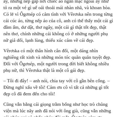
ấy, những nếp gấp nơi chiếc áo ngắn mặc ngoài ấy như
tỏ ra một vẻ gì uể oải thoải mái nhàn nhã, và khoan hòa.
Có lẽ vì Ôgơnép có cảm tình với Vêrơska nên trong từng
cái cúc áo, từng nếp áo của cô, anh có thể thấy một cái gì
đầm ấm, dư dật, thơ ngây, một cái gì thật tốt đẹp, thật
nên thơ, chính những cái không có ở những người phụ
nữ giả dối, lạnh lùng, thiếu xúc cảm về cái đẹp.
Vêrơska có một thân hình cân đối, một dáng nhìn
nghiêng rất xinh và những món tóc quăn quăn tuyệt đẹp.
Đối với Ôgơnép, một người trong đời biết không nhiều
phụ nữ, thì Vêrơska thật là một cô gái đẹp.
– Tôi đi đây! – anh nói, chia tay với cô gần bên cổng. –
Đừng nghĩ xấu về tôi! Cảm ơn cô vì tất cả những gì tốt
đẹp cô đã đem đến cho tôi!
Cũng vẫn bằng cái giọng trầm bổng như học trò chủng
viện mà lúc nãy anh đã nói với ông già, cũng vẫn những