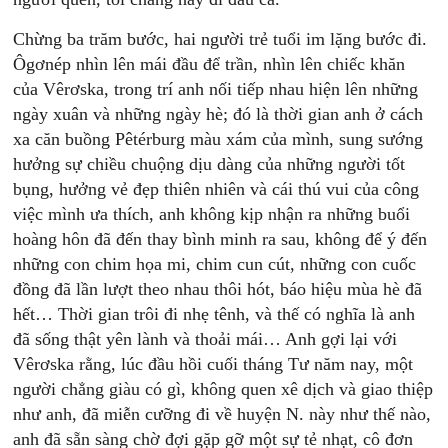
Chừng ba trăm bước, hai người trẻ tuổi im lặng bước đi.
Ôgơnép nhìn lên mái đầu để trần, nhìn lên chiếc khăn
của Vêrơska, trong trí anh nối tiếp nhau hiện lên những
ngày xuân và những ngày hè; đó là thời gian anh ở cách
xa căn buồng Pêtérburg màu xám của mình, sung sướng
hưởng sự chiều chuộng dịu dàng của những người tốt
bụng, hưởng vẻ đẹp thiên nhiên và cái thú vui của công
việc mình ưa thích, anh không kịp nhận ra những buổi
hoàng hôn đã đến thay bình minh ra sau, không để ý đến
những con chim họa mi, chim cun cút, những con cuốc
đồng đã lần lượt theo nhau thôi hót, báo hiệu mùa hè đã
hết… Thời gian trôi đi nhẹ tênh, và thế có nghĩa là anh
đã sống thật yên lành và thoải mái… Anh gợi lại với
Vêrơska rằng, lúc đầu hồi cuối tháng Tư năm nay, một
người chẳng giàu có gì, không quen xê dịch và giao thiệp
như anh, đã miễn cưỡng đi về huyện N. này như thế nào,
anh đã sẵn sàng chờ đợi gặp gỡ một sự tẻ nhạt, cô đơn