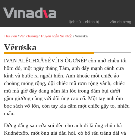
lịch sử · chính trị
văn chương
Thư viện
/
Văn chương
/
Truyện ngắn Sê Khốp
/
Vêrơska
Vêrơska
IVAN ALẾCHXÂYÊVÍTS ÔGƠNÉP còn nhớ chiều tối
hôm đó, một ngày tháng Tám, anh đẩy mạnh cánh cửa
kính và bước ra ngoài hiên. Anh khoác một chiếc áo
choàng mỏng rộng, đội chiếc mũ rơm rộng vành, chiếc
mũ mà giờ đây đang nằm lăn lóc trong đám bụi dưới
gậm giường cùng với đôi ủng cao cổ. Một tay anh ôm
bọc sách vở lớn, còn tay kia cầm một chiếc gậy to, nhiều
mấu.
Đứng đằng sau cửa soi đèn cho anh đi là ông chủ nhà
Kudnétxốp, một ông già đầu hói, có bộ râu trắng dài và