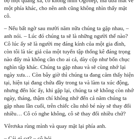
bộ một quãng xa, cô không nhìn Ôgơnép, mà đưa mắt về
một phía khác, cho nên anh cũng không nhìn thấy mặt
cô.
– Nếu bất ngờ sau mười năm nữa chúng ta gặp nhau, –
anh nói. – Lúc đó chúng ta sẽ là những người thế nào?
Cô lúc ấy sẽ là người mẹ đáng kính của một gia đình,
còn tôi là tác giả của một tuyển tập thống kê đáng trọng
nào đấy mà không cần cho ai cả, dày cộp như bốn chục
nghìn tập khác. Chúng ta gặp nhau và sẽ cùng nhớ lại
ngày xưa… Còn bây giờ thì chúng ta đang cảm thấy hiện
tại, hiện tại đang chứa đầy trong ta và làm ta xúc động,
nhưng đến lúc ấy, khi gặp lại, chúng ta sẽ không còn nhớ
ngày, tháng, thậm chí không nhớ đến cả năm chúng ta
gặp nhau lần cuối, trên chiếc cầu nhỏ bé này sẽ thay đổi
nhiều… Cô có nghe không, cô sẽ thay đổi nhiều chứ?
Vêrơska rùng mình và quay mặt lại phía anh.
– Cái gì cơ? – cô hỏi.