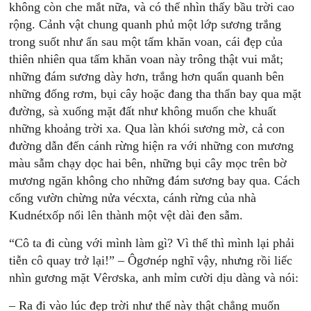
không còn che mắt nữa, và có thể nhìn thấy bầu trời cao
rộng. Cảnh vật chung quanh phủ một lớp sương trắng
trong suốt như ẩn sau một tấm khăn voan, cái đẹp của
thiên nhiên qua tấm khăn voan này trông thật vui mắt;
những đám sương dày hơn, trắng hơn quẩn quanh bên
những đống rơm, bụi cây hoặc đang tha thẩn bay qua mặt
đường, sà xuống mặt đất như không muốn che khuất
những khoảng trời xa. Qua làn khói sương mờ, cả con
đường dẫn đến cánh rừng hiện ra với những con mương
màu sẫm chạy dọc hai bên, những bụi cây mọc trên bờ
mương ngăn không cho những đám sương bay qua. Cách
cổng vườn chừng nửa vécxta, cánh rừng của nhà
Kudnétxốp nổi lên thành một vệt dài đen sẫm.
“Cô ta đi cùng với mình làm gì? Vì thế thì mình lại phải
tiễn cô quay trở lại!” – Ôgơnép nghĩ vậy, nhưng rồi liếc
nhìn gương mặt Vêrơska, anh mỉm cười dịu dàng và nói:
– Ra đi vào lúc đẹp trời như thế này thật chẳng muốn