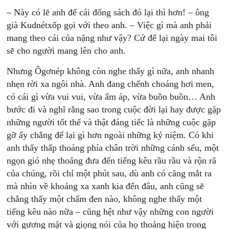
– Này có lẽ anh để cái đống sách đó lại thì hơn! – ông
già Kudnétxốp gọi với theo anh. – Việc gì mà anh phải
mang theo cái của nặng như vậy? Cứ để lại ngày mai tôi
sẽ cho người mang lên cho anh.
Nhưng Ôgơnép không còn nghe thấy gì nữa, anh nhanh
nhẹn rời xa ngôi nhà. Anh đang chếnh choáng hơi men,
có cái gì vừa vui vui, vừa ấm áp, vừa buồn buồn… Anh
bước đi và nghĩ rằng sao trong cuộc đời lại hay được gặp
những người tốt thế và thật đáng tiếc là những cuộc gặp
gỡ ấy chẳng để lại gì hơn ngoài những kỷ niệm. Có khi
anh thấy thấp thoáng phía chân trời những cánh sếu, một
ngọn gió nhẹ thoảng đưa đến tiếng kêu rầu rầu và rộn rã
của chúng, rồi chỉ một phút sau, dù anh có căng mắt ra
mà nhìn về khoảng xa xanh kia đến đâu, anh cũng sẽ
chẳng thấy một chấm đen nào, không nghe thấy một
tiếng kêu nào nữa – cũng hệt như vậy những con người
với gương mặt và giọng nói của họ thoảng hiện trong