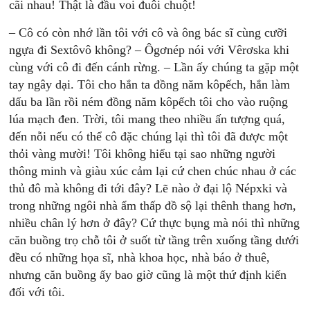
cãi nhau! Thật là đầu voi đuôi chuột!
– Cô có còn nhớ lần tôi với cô và ông bác sĩ cùng cưỡi
ngựa đi Sextôvô không? – Ôgơnép nói với Vêrơska khi
cùng với cô đi đến cánh rừng. – Lần ấy chúng ta gặp một
tay ngây dại. Tôi cho hắn ta đồng năm kôpếch, hắn làm
dấu ba lần rồi ném đồng năm kôpếch tôi cho vào ruộng
lúa mạch đen. Trời, tôi mang theo nhiều ấn tượng quá,
đến nỗi nếu có thể cô đặc chúng lại thì tôi đã được một
thỏi vàng mười! Tôi không hiểu tại sao những người
thông minh và giàu xúc cảm lại cứ chen chúc nhau ở các
thủ đô mà không đi tới đây? Lẽ nào ở đại lộ Népxki và
trong những ngôi nhà ẩm thấp đồ sộ lại thênh thang hơn,
nhiều chân lý hơn ở đây? Cứ thực bụng mà nói thì những
căn buồng trọ chỗ tôi ở suốt từ tầng trên xuống tầng dưới
đều có những họa sĩ, nhà khoa học, nhà báo ở thuê,
nhưng căn buồng ấy bao giờ cũng là một thứ định kiến
đối với tôi.