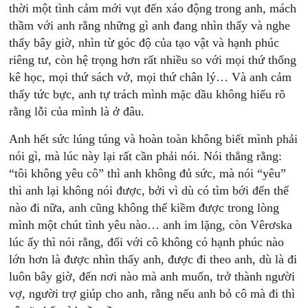
thời một tình cảm mới vụt đến xáo động trong anh, mách
thầm với anh rằng những gì anh đang nhìn thấy và nghe
thấy bây giờ, nhìn từ góc độ của tạo vật và hạnh phúc
riêng tư, còn hệ trọng hơn rất nhiều so với mọi thứ thống
kê học, mọi thứ sách vở, mọi thứ chân lý… Và anh cảm
thấy tức bực, anh tự trách mình mặc dầu không hiểu rõ
rằng lỗi của mình là ở đâu.
Anh hết sức lúng túng và hoàn toàn không biết mình phải
nói gì, mà lúc này lại rất cần phải nói. Nói thẳng rằng:
“tôi không yêu cô” thì anh không đủ sức, mà nói “yêu”
thì anh lại không nói được, bởi vì dù có tìm bới đến thế
nào đi nữa, anh cũng không thể kiềm được trong lòng
mình một chút tình yêu nào… anh im lặng, còn Vêrơska
lúc ấy thì nói rằng, đối với cô không có hạnh phúc nào
lớn hơn là được nhìn thấy anh, được đi theo anh, dù là đi
luôn bây giờ, đến nơi nào mà anh muốn, trở thành người
vợ, người trợ giúp cho anh, rằng nếu anh bỏ cô mà đi thì