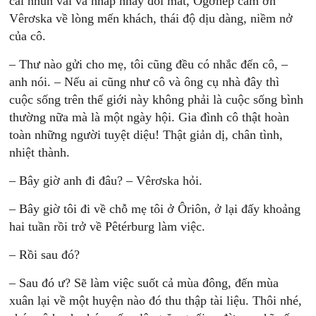
cái nhún vai và nhấp nháy đôi mắt, Ôgơnép cảm ơn
Vêrơska về lòng mến khách, thái độ dịu dàng, niềm nở
của cô.
– Thư nào gửi cho mẹ, tôi cũng đều có nhắc đến cô, –
anh nói. – Nếu ai cũng như cô và ông cụ nhà đây thì
cuộc sống trên thế giới này không phải là cuộc sống bình
thường nữa mà là một ngày hội. Gia đình cô thật hoàn
toàn những người tuyệt diệu! Thật giản dị, chân tình,
nhiệt thành.
– Bây giờ anh đi đâu? – Vêrơska hỏi.
– Bây giờ tôi đi về chỗ mẹ tôi ở Ôriôn, ở lại đấy khoảng
hai tuần rồi trở về Pêtérburg làm việc.
– Rồi sau đó?
– Sau đó ư? Sẽ làm việc suốt cả mùa đông, đến mùa
xuân lại về một huyện nào đó thu thập tài liệu. Thôi nhé,