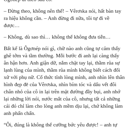
– Đừng theo, không nên thế! – Vêrơska nói, hất bàn tay
ra hiệu không cần. – Anh đừng đi nữa, tôi tự đi về
được…
– Không, dù sao thì… không thể không đưa tiễn…
Bất kể là Ôgơnép nói gì, chữ nào anh cũng tự cảm thấy
ghê tởm và tầm thường. Mỗi bước đi anh lại càng thấy
ân hận hơn. Anh giận dữ, nắm chặt tay lại, thầm rủa sự
lạnh lùng của mình, thầm rủa mình không biết cách đối
xử với phụ nữ. Cố thức tỉnh lòng mình, anh nhìn lên thân
hình đẹp đẽ của Vêrơska, nhìn bím tóc và dấu vết đôi
chân nhỏ của cô in lại trên mặt đường đầy bụi, anh nhớ
lại những lời nói, nước mắt của cô, nhưng tất cả những
cái đó chỉ làm cho lòng anh mềm dịu lại, chứ không làm
anh phấn chấn.
“Ôi, đúng là không thể cưỡng bức yêu được! – anh tự