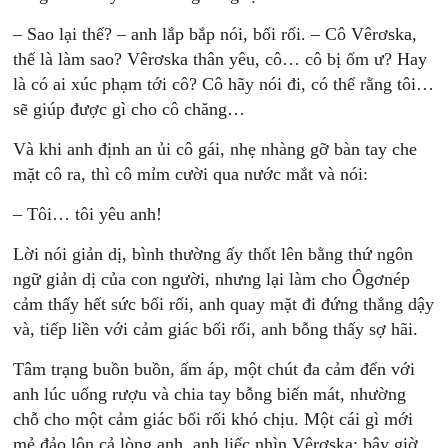
– Sao lại thế? – anh lắp bắp nói, bối rối. – Cô Vêrơska,
thế là làm sao? Vêrơska thân yêu, cô… cô bị ốm ư? Hay
là có ai xúc phạm tới cô? Cô hãy nói đi, có thể rằng tôi…
sẽ giúp được gì cho cô chăng…
Và khi anh định an ủi cô gái, nhẹ nhàng gỡ bàn tay che
mặt cô ra, thì cô mỉm cười qua nước mắt và nói:
– Tôi… tôi yêu anh!
Lời nói giản dị, bình thường ấy thốt lên bằng thứ ngôn
ngữ giản dị của con người, nhưng lại làm cho Ôgơnép
cảm thấy hết sức bối rối, anh quay mặt đi đứng thẳng dậy
và, tiếp liền với cảm giác bối rối, anh bỗng thấy sợ hãi.
Tâm trạng buồn buồn, ấm áp, một chút đa cảm đến với
anh lúc uống rượu và chia tay bỗng biến mát, nhường
chỗ cho một cảm giác bối rối khó chịu. Một cái gì mới
mẻ đảo lộn cả lòng anh, anh liếc nhìn Vêrơska; bây giờ,