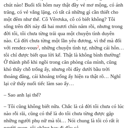
chút nào! Buổi tối hôm nay thật đầy vẻ mơ mộng, có ánh
trăng, có vẻ vắng lặng, có tất cả những gì cần thiết cho
một đêm như thế. Cô Vêrơska, cô có biết không? Tôi
sống trên đời này đã hai mươi chín năm rồi, nhưng trong
đời tôi, tôi chưa từng trải qua một chuyện tình duyên
nào. Cả đời chưa từng một lần yêu đương, vì thế mà đối
2
với rendez-vous
, những chuyện tình tự, những cái hôn…
tôi chỉ được biết qua lời kể. Thật là không bình thường!
Ở thành phố khi ngồi trong căn phòng của mình, cũng
khó thấy chỗ trống ấy, nhưng rồi đây dưới bầu trời
thoáng đãng, cái khoảng trống ấy hiện ra thật rõ… Nghĩ
lại cứ thấy nuối tiếc làm sao ấy…
– Sao anh lại thế?
– Tôi cũng không biết nữa. Chắc là cả đời tôi chưa có lúc
nào rỗi rãi, cũng có thể là do tôi chưa từng được gặp
những người phụ nữ mà tôi… Nói chung là tôi có rất ít
người quen, tôi chẳng hay đi đâu cả.