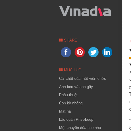
SHARE
T
MỤC LỤC
Cái chết của một viên chức
Anh béo và anh gầy
Phẫu thuật
Con kỳ nhông
Mặt nạ
Lão quản Prisưbeép
Một chuyện đùa nho nhỏ