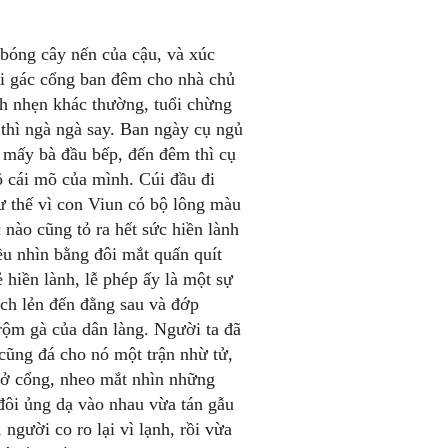
 bóng cây nến của cậu, và xúc
i gác cổng ban đêm cho nhà chủ
h nhẹn khác thường, tuổi chừng
thì ngà ngà say. Ban ngày cụ ngủ
 mấy bà đầu bếp, đến đêm thì cụ
õ cái mõ của mình. Cúi đầu đi
ư thế vì con Viun có bộ lông màu
nào cũng tỏ ra hết sức hiền lành
ều nhìn bằng đôi mắt quấn quít
 hiền lành, lễ phép ấy là một sự
ách lẻn đến đằng sau và đớp
rộm gà của dân làng. Người ta đã
 cũng đá cho nó một trận nhừ tử,
 ở cổng, nheo mắt nhìn những
đôi ủng dạ vào nhau vừa tán gẫu
người co ro lại vì lạnh, rồi vừa