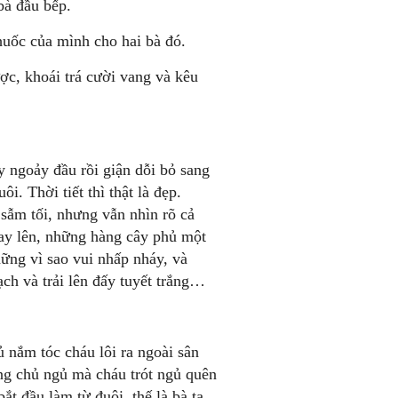
bà đầu bếp.
huốc của mình cho hai bà đó.
ược, khoái trá cười vang và kêu
y ngoảy đầu rồi giận dỗi bỏ sang
. Thời tiết thì thật là đẹp.
sẫm tối, nhưng vẫn nhìn rõ cả
ay lên, những hàng cây phủ một
hững vì sao vui nhấp nháy, và
ạch và trải lên đấy tuyết trắng…
 nắm tóc cháu lôi ra ngoài sân
ông chủ ngủ mà cháu trót ngủ quên
ắt đầu làm từ đuôi, thế là bà ta