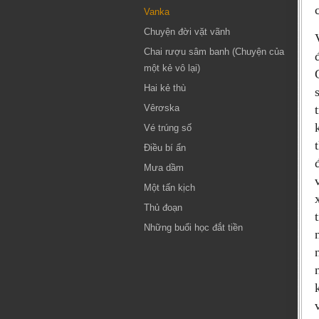
Vanka
Chuyện đời vặt vãnh
Chai rượu sâm banh (Chuyện của
một kẻ vô lại)
Hai kẻ thù
Vêrơska
Vé trúng số
Điều bí ẩn
Mưa dầm
Một tấn kịch
Thủ đoạn
Những buổi học đắt tiền