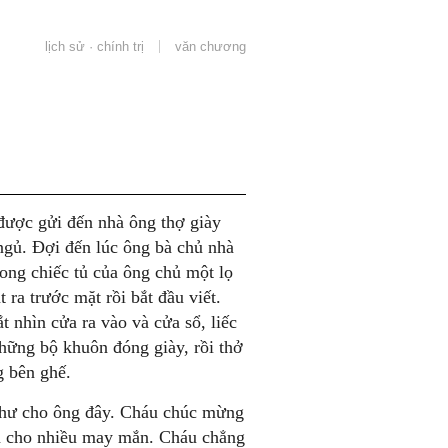
lịch sử · chính trị
văn chương
 được gửi đến nhà ông thợ giày
ngủ. Đợi đến lúc ông bà chủ nhà
rong chiếc tủ của ông chủ một lọ
 ra trước mặt rồi bắt đầu viết.
t nhìn cửa ra vào và cửa sổ, liếc
những bộ khuôn đóng giày, rồi thở
g bên ghế.
 thư cho ông đây. Cháu chúc mừng
n cho nhiều may mắn. Cháu chẳng