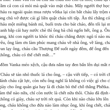
cầm cả con cá mòi mà quật vào mặt cháu. Mấy người thợ học v
cháu ra ngoài quán mua rượu vốtka lại còn bắt cháu lấy trộm 
ông chủ vớ được cái gì liền quật cháu tới tấp. Ăn thì chẳng c
cháu một miếng bánh mì, buổi trưa cho bát cháo, đến tối lại 
canh bắp cải hay nước chè thì ông bà chủ ngốn hết, ông ạ. Ô
lang, khi con người ta khóc thì cháu chẳng được ngủ tí nào m
yêu, ông làm ơn làm phúc mang cháu về nhà ông, về làng, 
van lạy ông, cháu cầu Thượng Đế suốt ngày đêm, để ông đến 
không, cháu có thể chết mất…”
Mồm Vanka méo xệch, cậu đưa nắm tay đen bẩn lên dụi mắt rồi
“Cháu sẽ tán nhỏ thuốc lá cho ông, – cậu viết tiếp, – có trời 
đánh cháu cật lực, còn nếu ông nghĩ là không có việc gì cho c
giày cho ông quản gia hay là đi chăn bò thế chỗ thằng Phếtka
làm thế nào nữa, chỉ còn nước là chết nữa thôi. Cháu đã định
không có giày, cháu sợ trời rét quá. Còn khi nào cháu lớn lên 
ông, cháu không cho đứa nào làm nhục ông, khi ông chết, chá