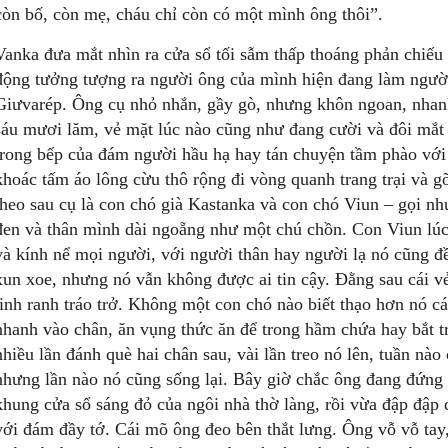
còn bố, còn mẹ, cháu chỉ còn có một mình ông thôi”.
Vanka đưa mắt nhìn ra cửa sổ tối sẫm thấp thoáng phản chiếu
động tưởng tượng ra người ông của mình hiện đang làm ngườ
Giưvarép. Ông cụ nhỏ nhắn, gầy gò, nhưng khôn ngoan, nhan
sáu mươi lăm, vẻ mặt lúc nào cũng như đang cười và đôi mắt 
trong bếp của đám người hầu hạ hay tán chuyện tầm phào với
khoác tấm áo lông cừu thô rộng đi vòng quanh trang trại và g
theo sau cụ là con chó già Kastanka và con chó Viun – gọi nh
đen và thân mình dài ngoẵng như một chú chồn. Con Viun lúc 
và kính nể mọi người, với người thân hay người lạ nó cũng đ
xun xoe, nhưng nó vẫn không được ai tin cậy. Đằng sau cái vẻ
tinh ranh tráo trở. Không một con chó nào biết thạo hơn nó c
nhanh vào chân, ăn vụng thức ăn để trong hầm chứa hay bắt t
nhiều lần đánh què hai chân sau, vài lần treo nó lên, tuần nào
nhưng lần nào nó cũng sống lại. Bây giờ chắc ông đang đứng
khung cửa sổ sáng đỏ của ngôi nhà thờ làng, rồi vừa đập đập 
với đám đầy tớ. Cái mõ ông đeo bên thắt lưng. Ông vỗ vỗ tay, 