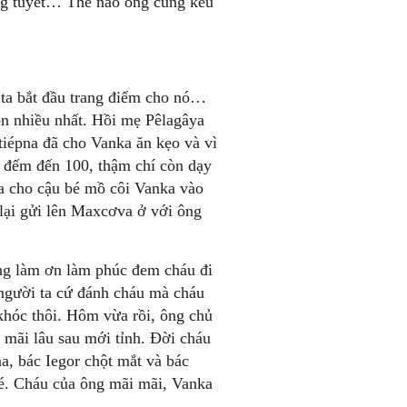
ống tuyết… Thế nào ông cũng kêu
 ta bắt đầu trang điểm cho nó…
ộn nhiều nhất. Hồi mẹ Pêlagâya
iépna đã cho Vanka ăn kẹo và vì
t, đếm đến 100, thậm chí còn dạy
ta cho cậu bé mồ côi Vanka vào
lại gửi lên Maxcơva ở với ông
ông làm ơn làm phúc đem cháu đi
người ta cứ đánh cháu mà cháu
khóc thôi. Hôm vừa rồi, ông chủ
 mãi lâu sau mới tỉnh. Đời cháu
a, bác Iegor chột mắt và bác
é. Cháu của ông mãi mãi, Vanka