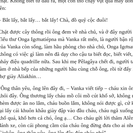
chặt. Không biết từ đâu ra, một con thỏ chạy vụt qua mấy đ
lên:
– Bắt lấy, bắt lấy… bắt lấy! Chà, đồ quỷ cộc đuôi!
Chặt được cây thông rồi ông đem về nhà chủ, và ở đây người
Tiểu thư Onga Igơnatiépna mà Vanka rất mến, là người bận r
của Vanka còn sống, làm hầu phòng cho nhà chủ, Onga Igơnat
không có việc gì làm nên đã dạy cho cậu ta biết đọc, biết viế
nhảy điệu quadrille nữa. Sau khi mẹ Pêlagâya chết đi, người 
làm ở nhà bếp của những người hầu cùng chỗ ông, rồi từ đấy 
thợ giày Aliakhin…
“Ông thân yêu, ông lên đây đi, – Vanka viết tiếp – cháu xin 
khỏi đây. Ông thương lấy cháu mồ côi mồ cút khổ sở, không 
thèm được ăn no lắm, cháu buồn lắm, không nói được gì, cứ 
lại lấy cái khuôn khâu giày đập vào đầu cháu, cháu ngã xuống
khổ quá, khổ hơn cả chó, ông ạ… Cho cháu gửi lời thăm Alên
đánh xe, còn cái phong cầm của cháu ông đừng đưa cho ai nh
Giukôp, ông thân yêu, ông lên đây đón cháu nhé”.