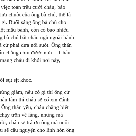
iệc toàn trêu cười cháu, bảo
dưa chuột của ông bà chủ, thế là
ó gì. Buổi sáng ông bà chủ cho
một mẩu bánh, còn có bao nhiêu
ng bà chủ bắt cháu ngủ ngoài hành
à cứ phải đưa nôi suốt. Ông thân
cháu chẳng chịu được nữa… Cháu
mang cháu đi khỏi nơi này,
 sụt sịt khóc.
chứng giám, nếu có gì thì ông cứ
háu làm thì cháu sẽ cố xin đánh
. Ông thân yêu, cháu chẳng biết
 chạy trốn về làng, nhưng mà
rồi, cháu sẽ trả ơn ông mà nuôi
u sẽ cầu nguyện cho linh hồn ông