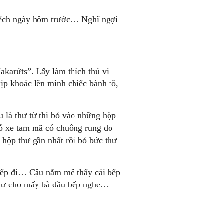
ôpếch ngày hôm trước… Nghĩ ngợi
akarứts”. Lấy làm thích thú vì
kịp khoác lên mình chiếc bành tô,
u là thư từ thì bỏ vào những hộp
 cỗ xe tam mã có chuông rung do
 hộp thư gần nhất rồi bỏ bức thư
hiếp đi… Cậu nằm mê thấy cái bếp
 thư cho mấy bà đầu bếp nghe…