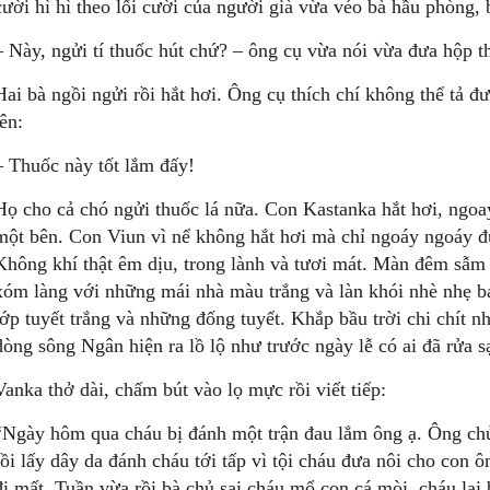
cười hì hì theo lối cười của người già vừa véo bà hầu phòng, 
– Này, ngửi tí thuốc hút chứ? – ông cụ vừa nói vừa đưa hộp t
Hai bà ngồi ngửi rồi hắt hơi. Ông cụ thích chí không thể tả đ
lên:
– Thuốc này tốt lắm đấy!
Họ cho cả chó ngửi thuốc lá nữa. Con Kastanka hắt hơi, ngoa
một bên. Con Viun vì nể không hắt hơi mà chỉ ngoáy ngoáy đuôi
Không khí thật êm dịu, trong lành và tươi mát. Màn đêm sẫm 
xóm làng với những mái nhà màu trắng và làn khói nhè nhẹ b
lớp tuyết trắng và những đống tuyết. Khắp bầu trời chi chít n
dòng sông Ngân hiện ra lồ lộ như trước ngày lễ có ai đã rửa s
Vanka thở dài, chấm bút vào lọ mực rồi viết tiếp:
“Ngày hôm qua cháu bị đánh một trận đau lắm ông ạ. Ông chủ
rồi lấy dây da đánh cháu tới tấp vì tội cháu đưa nôi cho con 
đi mất. Tuần vừa rồi bà chủ sai cháu mổ con cá mòi, cháu lại b