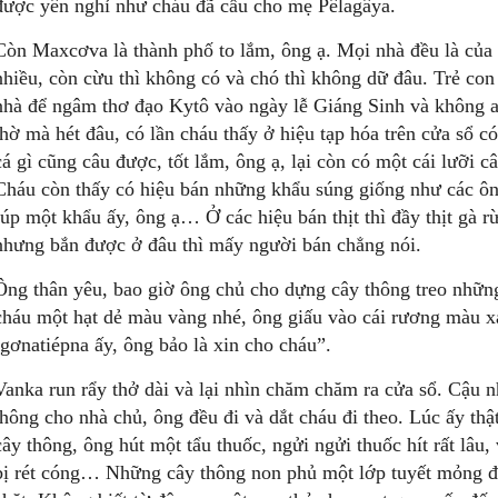
được yên nghỉ như cháu đã cầu cho mẹ Pêlagâya.
Còn Maxcơva là thành phố to lắm, ông ạ. Mọi nhà đều là của 
nhiều, còn cừu thì không có và chó thì không dữ đâu. Trẻ con
nhà để ngâm thơ đạo Kytô vào ngày lễ Giáng Sinh và không a
thờ mà hét đâu, có lần cháu thấy ở hiệu tạp hóa trên cửa sổ có
cá gì cũng câu được, tốt lắm, ông ạ, lại còn có một cái lưỡi 
Cháu còn thấy có hiệu bán những khẩu súng giống như các ôn
rúp một khẩu ấy, ông ạ… Ở các hiệu bán thịt thì đầy thịt gà rừn
nhưng bắn được ở đâu thì mấy người bán chẳng nói.
Ông thân yêu, bao giờ ông chủ cho dựng cây thông treo những
cháu một hạt dẻ màu vàng nhé, ông giấu vào cái rương màu x
Igơnatiépna ấy, ông bảo là xin cho cháu”.
Vanka run rẩy thở dài và lại nhìn chăm chăm ra cửa sổ. Cậu n
thông cho nhà chủ, ông đều đi và dắt cháu đi theo. Lúc ấy thậ
cây thông, ông hút một tẩu thuốc, ngửi ngửi thuốc hít rất lâu
bị rét cóng… Những cây thông non phủ một lớp tuyết mỏng đ