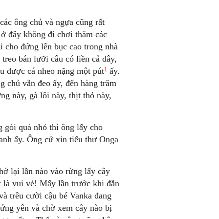
các ông chủ và ngựa cũng rất
 ở đây không đi chơi thăm các
i cho đứng lên bục cao trong nhà
 treo bán lưỡi câu có liền cả dây,
1
câu được cá nheo nặng một pút
ấy.
g chủ vẫn đeo ấy, đến hàng trăm
g này, gà lôi này, thịt thỏ này,
 gói quà nhỏ thì ông lấy cho
anh ấy. Ông cứ xin tiểu thư Onga
hớ lại lần nào vào rừng lấy cây
t là vui vẻ! Mấy lần trước khi đẵn
, và trêu cười cậu bé Vanka đang
ứng yên và chờ xem cây nào bị