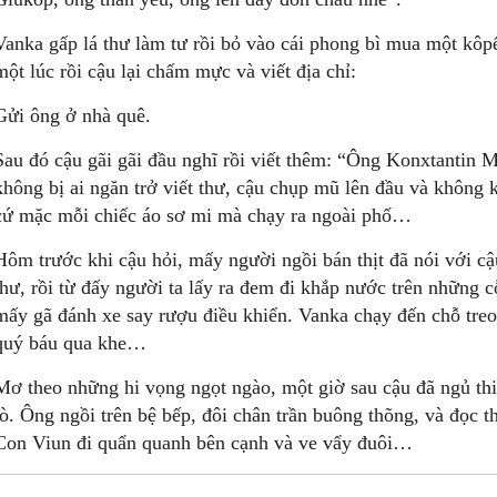
Vanka gấp lá thư làm tư rồi bỏ vào cái phong bì mua một k
một lúc rồi cậu lại chấm mực và viết địa chỉ:
Gửi ông ở nhà quê.
Sau đó cậu gãi gãi đầu nghĩ rồi viết thêm: “Ông Konxtantin M
không bị ai ngăn trở viết thư, cậu chụp mũ lên đầu và không 
cứ mặc mỗi chiếc áo sơ mi mà chạy ra ngoài phố…
Hôm trước khi cậu hỏi, mấy người ngồi bán thịt đã nói với cậ
thư, rồi từ đấy người ta lấy ra đem đi khắp nước trên những
mấy gã đánh xe say rượu điều khiển. Vanka chạy đến chỗ treo
quý báu qua khe…
Mơ theo những hi vọng ngọt ngào, một giờ sau cậu đã ngủ t
lò. Ông ngồi trên bệ bếp, đôi chân trần buông thõng, và đọc
Con Viun đi quẩn quanh bên cạnh và ve vẩy đuôi…