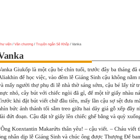
hư viện
/
Văn chương
/
Truyện ngắn Sê Khốp
/
Vanka
Vanka
Vanka Giukốp là một cậu bé chín tuổi, trước đây ba tháng đã
Aliakhin để học việc, vào đêm lễ Giáng Sinh cậu không nằm 
và mấy người thợ phụ đi lễ nhà thờ sáng sớm, cậu bé lấy từ t
mực nhỏ, cây bút với chiếc ngòi đã gỉ, để một tờ giấy nhàu nát
Trước khi đặt bút viết chữ đầu tiên, mấy lần cậu sợ sệt đưa mắ
nhìn bức ảnh thánh tối sẫm treo giữa hai dãy giá gỗ xếp đầy 
dài đứt đoạn. Cậu đặt tờ giấy lên chiếc ghế bằng và quỳ xuốn
“Ông Konxtantin Makarứts thân yêu! – cậu viết. – Cháu viết
ông nhân dịp lễ Giáng Sinh và chúc ông được Thượng Đế ba