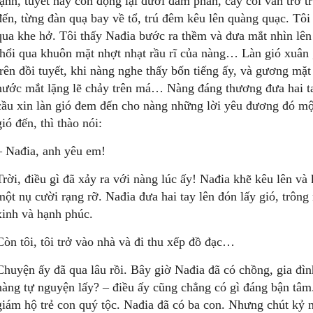
lạnh, tuyết hãy còn đọng lại dưới đám phân, cây cối vẫn trơ 
đến, từng đàn quạ bay về tổ, trú đêm kêu lên quàng quạc. Tôi
qua khe hở. Tôi thấy Nađia bước ra thềm và đưa mắt nhìn lê
thổi qua khuôn mặt nhợt nhạt rầu rĩ của nàng… Làn gió xuân gợ
trên đồi tuyết, khi nàng nghe thấy bốn tiếng ấy, và gương mặt
nước mắt lặng lẽ chảy trên má… Nàng đáng thương đưa hai t
cầu xin làn gió đem đến cho nàng những lời yêu đương đó một
gió đến, thì thào nói:
– Nađia, anh yêu em!
Trời, điều gì đã xảy ra với nàng lúc ấy! Nađia khẽ kêu lên v
một nụ cười rạng rỡ. Nađia đưa hai tay lên đón lấy gió, trông
xinh và hạnh phúc.
Còn tôi, tôi trở vào nhà và đi thu xếp đồ đạc…
Chuyện ấy đã qua lâu rồi. Bây giờ Nađia đã có chồng, gia đì
nàng tự nguyện lấy? – điều ấy cũng chẳng có gì đáng bận tâm
giám hộ trẻ con quý tộc. Nađia đã có ba con. Nhưng chút kỷ 