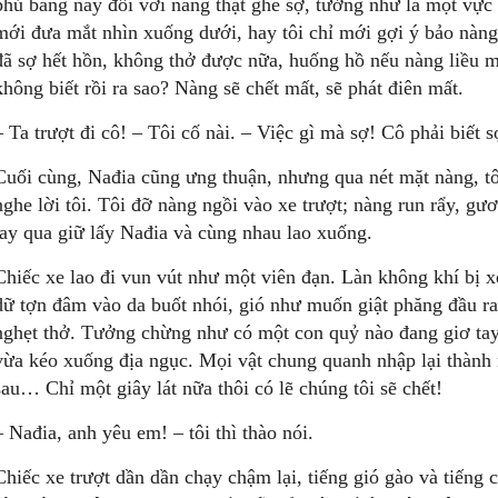
phủ băng này đối với nàng thật ghê sợ, tưởng như là một vực 
mới đưa mắt nhìn xuống dưới, hay tôi chỉ mới gợi ý bảo nàng 
đã sợ hết hồn, không thở được nữa, huống hồ nếu nàng liều m
không biết rồi ra sao? Nàng sẽ chết mất, sẽ phát điên mất.
– Ta trượt đi cô! – Tôi cố nài. – Việc gì mà sợ! Cô phải biết s
Cuối cùng, Nađia cũng ưng thuận, nhưng qua nét mặt nàng, tô
nghe lời tôi. Tôi đỡ nàng ngồi vào xe trượt; nàng run rẩy, gư
tay qua giữ lấy Nađia và cùng nhau lao xuống.
Chiếc xe lao đi vun vút như một viên đạn. Làn không khí bị xé
dữ tợn đâm vào da buốt nhói, gió như muốn giật phăng đầu ra
nghẹt thở. Tưởng chừng như có một con quỷ nào đang giơ tay
vừa kéo xuống địa ngục. Mọi vật chung quanh nhập lại thành m
sau… Chỉ một giây lát nữa thôi có lẽ chúng tôi sẽ chết!
– Nađia, anh yêu em! – tôi thì thào nói.
Chiếc xe trượt dần dần chạy chậm lại, tiếng gió gào và tiếng c