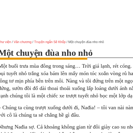
hư viện
/
Văn chương
/
Truyện ngắn Sê Khốp
/
Một chuyện đùa nho nhỏ
Một chuyện đùa nho nhỏ
Một buổi trưa mùa đông trong sáng… Trời giá lạnh, rét cóng.
bụi tuyết nhỏ trắng xóa bám lên mấy món tóc xoắn vòng rủ ha
lông tơ mịn phía bên trên môi. Nàng và tôi đứng trên một ngọ
đứng, sườn đồi đổ dài thoai thoải xuống lấp loáng dưới ánh 
cạnh chúng tôi là một chiếc xe trượt tuyết nhỏ bọc một lớp d
– Chúng ta cùng trượt xuống dưới đi, Nađia! – tôi van nài nà
với cô là chúng ta sẽ chẳng hề gì đâu.
Nhưng Nađia sợ. Cả khoảng không gian từ đôi giày cao su nh