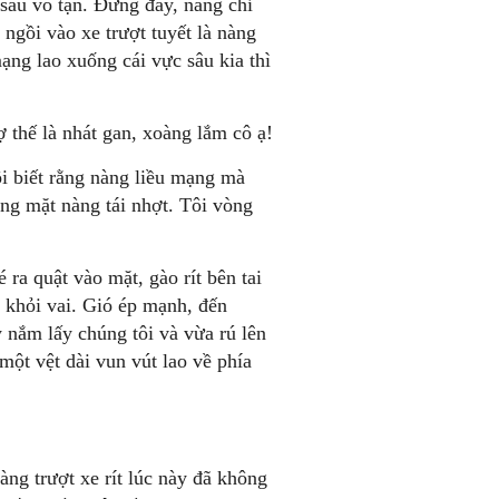
sâu vô tận. Đứng đây, nàng chỉ
ngồi vào xe trượt tuyết là nàng
ạng lao xuống cái vực sâu kia thì
ợ thế là nhát gan, xoàng lắm cô ạ!
i biết rằng nàng liều mạng mà
ơng mặt nàng tái nhợt. Tôi vòng
 ra quật vào mặt, gào rít bên tai
 khỏi vai. Gió ép mạnh, đến
 nắm lấy chúng tôi và vừa rú lên
ột vệt dài vun vút lao về phía
àng trượt xe rít lúc này đã không