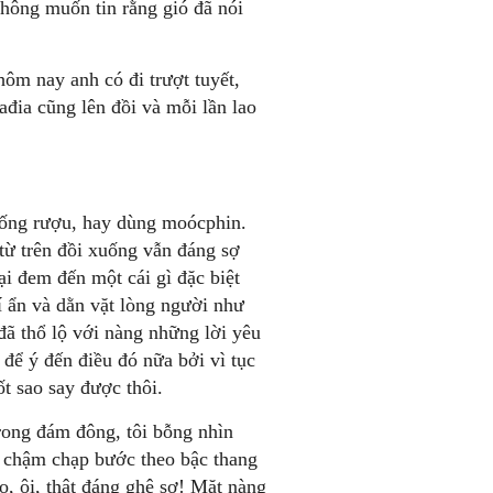
hông muốn tin rằng gió đã nói
ôm nay anh có đi trượt tuyết,
ađia cũng lên đồi và mỗi lần lao
uống rượu, hay dùng moócphin.
từ trên đồi xuống vẫn đáng sợ
ại đem đến một cái gì đặc biệt
í ẩn và dằn vặt lòng người như
đã thổ lộ với nàng những lời yêu
để ý đến điều đó nữa bởi vì tục
t sao say được thôi.
trong đám đông, tôi bỗng nhìn
g chậm chạp bước theo bậc thang
o, ôi, thật đáng ghê sợ! Mặt nàng