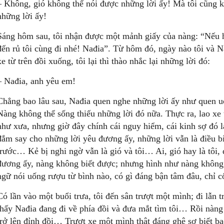
– Không, gió không thể nói được những lời ấy! Mà tôi cũng k
những lời ấy!
Sáng hôm sau, tôi nhận được một mảnh giấy của nàng: “Nếu h
đến rủ tôi cùng đi nhé! Nađia”. Từ hôm đó, ngày nào tôi và N
xe từ trên đồi xuống, tôi lại thì thào nhắc lại những lời đó:
– Nađia, anh yêu em!
Chẳng bao lâu sau, Nađia quen nghe những lời ấy như quen 
Nàng không thể sống thiếu những lời đó nữa. Thực ra, lao xe 
như xưa, nhưng giờ đây chính cái nguy hiểm, cái kinh sợ đó l
đắm say cho những lời yêu đương ấy, những lời vẫn là điều b
trước… Kẻ bị nghi ngờ vẫn là gió và tôi… Ai, gió hay là tôi, 
đương ấy, nàng không biết được; nhưng hình như nàng không 
ngữ nói uống rượu từ bình nào, có gì đáng bận tâm đâu, chỉ cố
Có lần vào một buổi trưa, tôi đến sân trượt một mình; đi lẫn 
thấy Nađia đang đi về phía đồi và đưa mắt tìm tôi… Rồi nàn
trở lên đỉnh đồi… Trượt xe một mình thật đáng ghê sợ biết ba