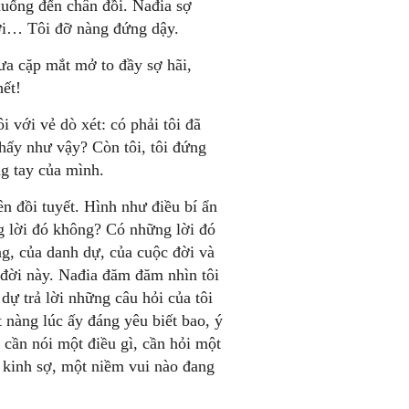
 xuống đến chân đồi. Nađia sợ
hơi… Tôi đỡ nàng đứng dậy.
ưa cặp mắt mở to đầy sợ hãi,
hết!
i với vẻ dò xét: có phải tôi đã
 thấy như vậy? Còn tôi, tôi đứng
ng tay của mình.
n đồi tuyết. Hình như điều bí ẩn
g lời đó không? Có những lời đó
g, của danh dự, của cuộc đời và
n đời này. Nađia đăm đăm nhìn tôi
ự trả lời những câu hỏi của tôi
t nàng lúc ấy đáng yêu biết bao, ý
 cần nói một điều gì, cần hỏi một
è kinh sợ, một niềm vui nào đang