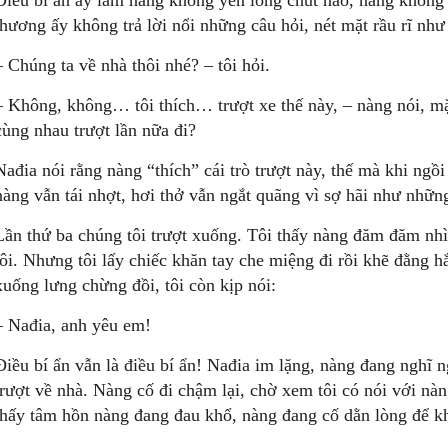
Điều bí ẩn ấy làm nàng không yên lòng chút nào, nàng không
thương ấy không trả lời nổi những câu hỏi, nét mặt rầu rĩ nh
– Chúng ta về nhà thôi nhé? – tôi hỏi.
– Không, không… tôi thích… trượt xe thế này, – nàng nói, mặ
cùng nhau trượt lần nữa đi?
Nađia nói rằng nàng “thích” cái trò trượt này, thế mà khi ngồ
nàng vẫn tái nhợt, hơi thở vẫn ngắt quãng vì sợ hãi như những
Lần thứ ba chúng tôi trượt xuống. Tôi thấy nàng đăm đăm nhìn
tôi. Nhưng tôi lấy chiếc khăn tay che miệng đi rồi khẽ đằng h
xuống lưng chừng đồi, tôi còn kịp nói:
– Nađia, anh yêu em!
Điều bí ẩn vẫn là điều bí ẩn! Nađia im lặng, nàng đang nghĩ 
trượt về nhà. Nàng cố đi chậm lại, chờ xem tôi có nói với nà
thấy tâm hồn nàng đang đau khổ, nàng đang cố dằn lòng để khỏ