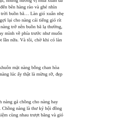
trụi, nhưng hương vị mùa xuân đã
 đến bên hàng rào và ghé nhìn
n trời buồn bã… Làn gió xuân nhẹ
i lại cho nàng cái tiếng gió rít
 nàng trở nên buồn bã lạ thường,
ay mình về phía trước như muốn
 lần nữa. Và tôi, chờ khi có làn
à khuôn mặt nàng bỗng chan hòa
 nàng lúc ấy thật là mừng rỡ, đẹp
nh nàng gả chồng cho nàng hay
. Chồng nàng là thư ký hội đồng
niệm cùng nhau trượt băng và gió