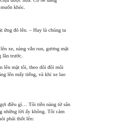
 chịu được nữa. Cô bé đáng
ư muốn khóc.
t ửng đỏ lên. – Hay là chúng ta
i lên xe, nàng vẫn run, gương mặt
 lần trước.
 lên mặt tôi, theo dõi đôi môi
ắng lên mấy tiếng, và khi xe lao
ngợi điều gì… Tôi tiễn nàng từ sân
ng những lời ấy không. Tôi cảm
i phải thốt lên: