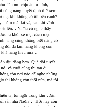
 như đến nơi chịu án tử hình,
ối cùng nàng quyết định thử xem:
hông, khi không có tôi bên cạnh?
e, nhắm mắt lại và, sau khi vĩnh
e rít lên… Nađia có nghe thấy
ước ra khỏi xe một cách mệt
ính nàng cũng không biết nàng có
ống đồi đã làm nàng không còn
n khả năng hiểu nữa…
ên dịu dàng hơn. Quả đồi tuyết
nó, và cuối cùng thì tan đi.
không còn nơi nào để nghe những
gió thì không còn thổi nữa, mà tôi
hiều tà, tôi ngồi trong khu vườn
với sân nhà Nađia… Trời hãy còn