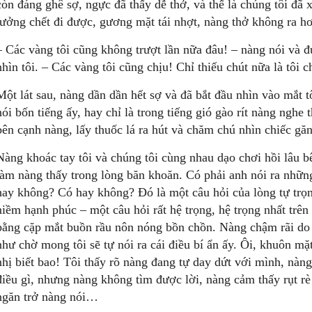
còn đáng ghê sợ, ngực đã thấy dễ thở, và thế là chúng tôi đã
tưởng chết đi được, gương mặt tái nhợt, nàng thở không ra 
– Các vàng tôi cũng không trượt lần nữa đâu! – nàng nói và đ
nhìn tôi. – Các vàng tôi cũng chịu! Chỉ thiếu chút nữa là tôi c
Một lát sau, nàng dần dần hết sợ và đã bắt đầu nhìn vào mắt tô
nói bốn tiếng ấy, hay chỉ là trong tiếng gió gào rít nàng nghe
bên cạnh nàng, lấy thuốc lá ra hút và chăm chú nhìn chiếc gă
Nàng khoác tay tôi và chúng tôi cùng nhau dạo chơi hồi lâu bê
làm nàng thấy trong lòng băn khoăn. Có phải anh nói ra nhữn
hay không? Có hay không? Đó là một câu hỏi của lòng tự trọn
niềm hạnh phúc – một câu hỏi rất hệ trọng, hệ trọng nhất trê
bằng cặp mắt buồn rầu nôn nóng bồn chồn. Nàng chậm rãi do d
như chờ mong tôi sẽ tự nói ra cái điều bí ẩn ấy. Ôi, khuôn mặ
nhị biết bao! Tôi thấy rõ nàng đang tự day dứt với mình, nàng
điều gì, nhưng nàng không tìm được lời, nàng cảm thấy rụt r
ngăn trở nàng nói…