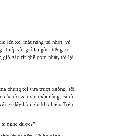
ia lên xe, mặt nàng tái nhợt, và
 khiếp và, gió lại gào, tiếng xe
g gió gào rít ghê gớm nhất, tôi lại
mà chúng tôi vừa trượt xuống, rồi
 của tôi và toàn thân nàng, cả từ
cái gì đấy hồ nghi khó hiểu. Trên
o ta nghe được?”