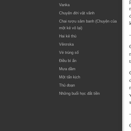
Vanka
Chuyện đời vặt vãnh
Chai rượu sâm banh (Chuyện của
một kẻ vô lại)
Hai kẻ thù
Vêrơska
Vé trúng số
Điều bí ẩn
Mưa dầm
Một tấn kịch
Thủ đoạn
Những buổi học đắt tiền