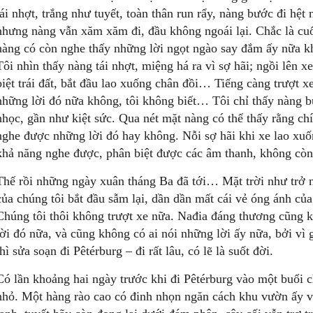
tái nhợt, trắng như tuyết, toàn thân run rẩy, nàng bước đi hệt
nhưng nàng vẫn xăm xăm đi, đầu không ngoái lại. Chắc là cu
nàng có còn nghe thấy những lời ngọt ngào say đắm ấy nữa k
Tôi nhìn thấy nàng tái nhợt, miệng há ra vì sợ hãi; ngồi lên x
biệt trái đất, bắt đầu lao xuống chân đồi… Tiếng càng trượt x
những lời đó nữa không, tôi không biết… Tôi chỉ thấy nàng b
nhọc, gần như kiệt sức. Qua nét mặt nàng có thể thấy rằng ch
nghe được những lời đó hay không. Nỗi sợ hãi khi xe lao xu
khả năng nghe được, phân biệt được các âm thanh, không cò
Thế rồi những ngày xuân tháng Ba đã tới… Mặt trời như trở n
của chúng tôi bắt đầu sẫm lại, dần dần mất cái vẻ óng ánh của 
Chúng tôi thôi không trượt xe nữa. Nađia đáng thương cũng 
lời đó nữa, và cũng không có ai nói những lời ấy nữa, bởi vì 
thì sửa soạn đi Pêtérburg – đi rất lâu, có lẽ là suốt đời.
Có lần khoảng hai ngày trước khi đi Pêtérburg vào một buổi c
nhỏ. Một hàng rào cao có đinh nhọn ngăn cách khu vườn ấy 