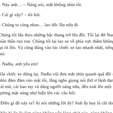
– Này anh… – Nàng nói, mắt không nhìn tôi.
– Cái gì vậy? – tôi hỏi.
– Chúng ta cùng nhau… lao dốc lần nữa đi.
Chúng tôi lần theo những bậc thang trở lên đồi. Tôi lại đỡ Nađ
toàn thân run run. Chúng tôi lại lao xe về phía vực thẳm khủng
lại rít lên. Và cũng đúng vào lúc chiếc xe lao nhanh nhất, tiến
nói:
– Nađia, anh yêu em!
Khi chiếc xe dừng lại, Nađia vội đưa mắt nhìn quanh quả đồi 
nhìn đăm đăm vào mặt tôi, lắng nghe giọng nói thờ ơ lãnh đạm
cái mũ, cái bao tay và dáng người nàng nữa, đều toát lên một 
gương mặt nàng như hiện lên các câu hỏi:
“Điều gì đã xảy ra? Ai nói những lời ấy? Anh ấy hay là chỉ d