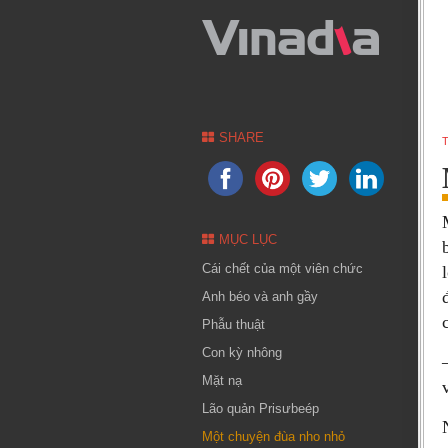
SHARE
T
MỤC LỤC
Cái chết của một viên chức
Anh béo và anh gầy
Phẫu thuật
Con kỳ nhông
Mặt nạ
Lão quản Prisưbeép
Một chuyện đùa nho nhỏ