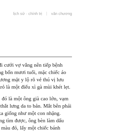
lịch sử · chính trị
văn chương
i cưới vợ vắng nên tiếp bệnh
ừng bốn mươi tuổi, mặc chiếc áo
ương mặt y lộ rõ vẻ thú vị lưu
ỏ là một điếu xì gà mùi khét lẹt.
đó là một ông già cao lớn, vạm
thắt lưng da to bản. Mắt bên phải
 xa giống như một con nhặng.
ông tìm được, ông bèn làm dấu
y màu đỏ, lấy một chiếc bánh