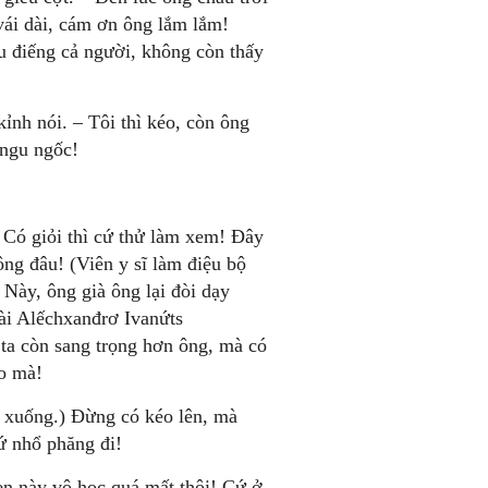
 vái dài, cám ơn ông lắm lắm!
u điếng cả người, không còn thấy
kỉnh nói. – Tôi thì kéo, còn ông
 ngu ngốc!
Có giỏi thì cứ thử làm xem! Đây
ng đâu! (Viên y sĩ làm điệu bộ
Này, ông già ông lại đòi dạy
ài Alếchxanđrơ Ivanứts
 ta còn sang trọng hơn ông, mà có
ảo mà!
 xuống.) Đừng có kéo lên, mà
ứ nhổ phăng đi!
en này vô học quá mất thôi! Cứ ở