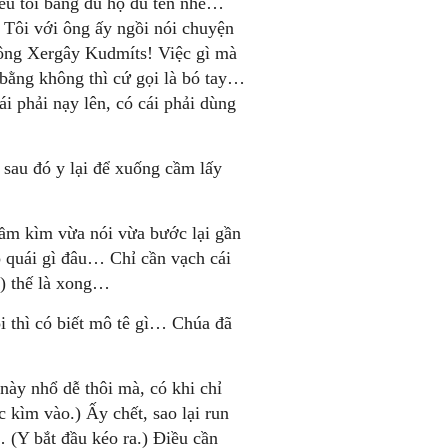
 kêu tôi bằng đủ họ đủ tên nhé…
Tôi với ông ấy ngồi nói chuyện
 ông Xergây Kudmíts! Việc gì mà
bằng không thì cứ gọi là bó tay…
i phải nạy lên, có cái phải dùng
, sau đó y lại để xuống cầm lấy
cầm kìm vừa nói vừa bước lại gần
 quái gì đâu… Chỉ cần vạch cái
a) thế là xong…
 thì có biết mô tê gì… Chúa đã
ày nhổ dễ thôi mà, có khi chỉ
 kìm vào.) Ấy chết, sao lại run
(Y bắt đầu kéo ra.) Điều cần