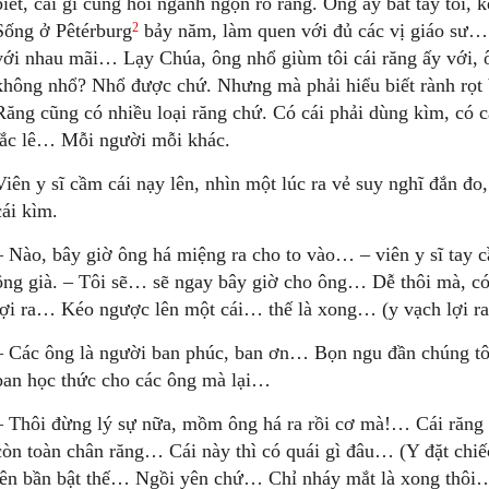
biết, cái gì cũng hỏi ngành ngọn rõ ràng. Ông ấy bắt tay tôi,
2
Sống ở Pêtérburg
bảy năm, làm quen với đủ các vị giáo sư… 
với nhau mãi… Lạy Chúa, ông nhổ giùm tôi cái răng ấy với,
không nhổ? Nhổ được chứ. Nhưng mà phải hiểu biết rành rọt 
Răng cũng có nhiều loại răng chứ. Có cái phải dùng kìm, có cá
lắc lê… Mỗi người mỗi khác.
Viên y sĩ cầm cái nạy lên, nhìn một lúc ra vẻ suy nghĩ đắn đo
cái kìm.
– Nào, bây giờ ông há miệng ra cho to vào… – viên y sĩ tay 
ông già. – Tôi sẽ… sẽ ngay bây giờ cho ông… Dễ thôi mà, có
lợi ra… Kéo ngược lên một cái… thế là xong… (y vạch lợi r
– Các ông là người ban phúc, ban ơn… Bọn ngu đần chúng tôi
ban học thức cho các ông mà lại…
– Thôi đừng lý sự nữa, mồm ông há ra rồi cơ mà!… Cái răng n
còn toàn chân răng… Cái này thì có quái gì đâu… (Y đặt chiếc
lên bần bật thế… Ngồi yên chứ… Chỉ nháy mắt là xong thôi… 