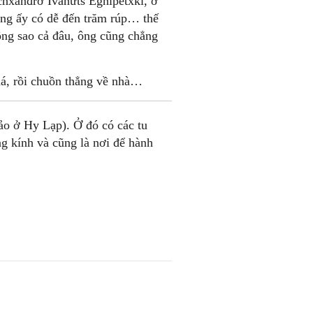
chxanđrơ Ivanứts Eghipétxki, ở
ng ấy có dễ đến trăm rúp… thế
ông sao cả đâu, ông cũng chẳng
 má, rồi chuồn thẳng về nhà…
ảo ở Hy Lạp). Ở đó có các tu
ng kính và cũng là nơi để hành