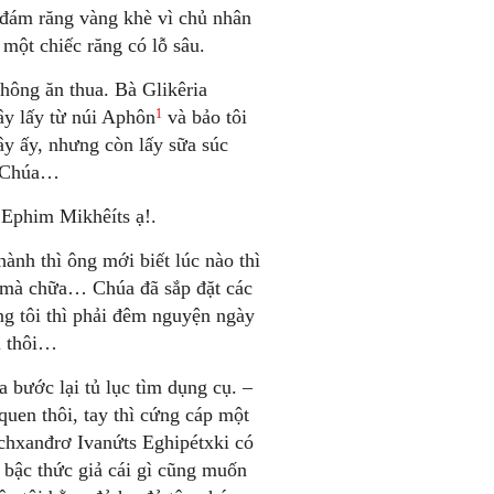
 đám răng vàng khè vì chủ nhân
 một chiếc răng có lỗ sâu.
hông ăn thua. Bà Glikêria
1
ây lấy từ núi Aphôn
và bảo tôi
dây ấy, nhưng còn lấy sữa súc
sợ Chúa…
 Ephim Mikhêíts ạ!.
ành thì ông mới biết lúc nào thì
c mà chữa… Chúa đã sắp đặt các
ng tôi thì phải đêm nguyện ngày
i thôi…
a bước lại tủ lục tìm dụng cụ. –
quen thôi, tay thì cứng cáp một
chxanđrơ Ivanứts Eghipétxki có
bậc thức giả cái gì cũng muốn