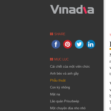
SHARE
T
MỤC LỤC
Cái chết của một viên chức
Anh béo và anh gầy
Phẫu thuật
Con kỳ nhông
Mặt nạ
Lão quản Prisưbeép
Một chuyện đùa nho nhỏ