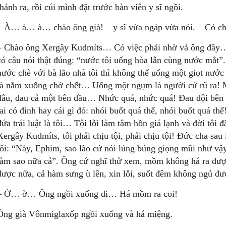
thánh ra, rồi cúi mình đặt trước bàn viên y sĩ ngồi.
– À… à… à… chào ông già! – y sĩ vừa ngáp vừa nói. – Có ch
– Chào ông Xergây Kudmíts… Có việc phải nhờ vả ông đây… 
có câu nói thật đúng: “nước tôi uống hòa lẫn cùng nước mắt”
nước chè với bà lão nhà tôi thì không thể uống một giọt nước 
là nằm xuống chờ chết… Uống một ngụm là người cứ rũ ra! Mà
đâu, đau cả một bên đầu… Nhức quá, nhức quá! Đau dội bên ta
tai có đinh hay cái gì đó: nhói buốt quá thể, nhói buốt quá thể!
đứa trái luật là tôi… Tội lỗi làm tâm hồn giá lạnh và đời tôi
Xergây Kudmíts, tôi phải chịu tội, phải chịu tội! Đức cha sau
tôi: “Này, Ephim, sao lão cứ nói lúng búng giọng mũi như vậy
làm sao nữa cả”. Ông cứ nghĩ thử xem, mồm không há ra được
được nữa, cả hàm sưng ù lên, xin lỗi, suốt đêm không ngủ đ
– Ờ… ờ… Ông ngồi xuống đi… Há mồm ra coi!
Ông già Vônmiglaxốp ngồi xuống và há miệng.