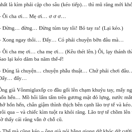
nhất là kìm phải cặp cho sâu (kéo tiếp)… thì mũ răng mới kh
– Ôi cha ơi… Mẹ ơi… ơ ơ ơ…
– Đừng… đừng… Đừng túm tay tôi! Bỏ tay ra! (Lại kéo.)
– Xong ngay thôi… Đấy… Có phải chuyện bỡn đâu mà…
– Ôi cha mẹ ơi… cha mẹ ơi… (Kêu thét lên.) Ôi, lạy thánh th
Sao lại kéo dăm ba năm thế-ế!
– Đúng là chuyện… chuyện phẫu thuật… Chứ phải chơi đâ
Đấy… đấy…
Ông già Vônmiglaxốp co đầu gối lên chạm khuỷu tay, mấy ngó
hổn hển… Mồ hôi lấm tấm trên gương mặt đỏ lựng, nước mắt ứ
thở hổn hển, chân giậm thình thịch bên cạnh lão trợ tế và k
trôi qua – và chiếc kìm tuột ra khỏi răng. Lão trợ tế chồm l
sờ thấy cái răng vẫn ở chỗ cũ.
– Thế mà cũng kéo – ông già nói bằng giọng dở khóc dở cười 