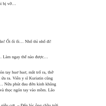
ỏi bị vỡ…
ần! Ối ối ối… Nhổ thì nhổ đi!
u… Làm ngay thế nào được…
n tay huơ huơ, mắt trố ra, thở
a ra. Viên y sĩ Kuriatin cũng
éo… Nửa phút đau đớn kinh khủng
ên và thọc ngón tay vào mồm. Lão
giễu cợt. – Đến lúc ông chầu trời