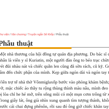
hư viện
/
Văn chương
/
Truyện ngắn Sê Khốp
/
Phẫu thuật
Phẫu thuật
Một nhà thương của hội đồng tự quản địa phương. Do bác sĩ đ
nhân là viên y sĩ Kuriatin, một người đàn ông to béo trạc ch
vét đũi nhàu nát và chiếc quần len cũng đã sờn rách, cũ kỹ. G
tâm đến chức phận của mình. Kẹp giữa ngón dài và ngón tay tr
Viên trợ tế nhà thờ Vônmiglaxốp bước vào phòng khám bệnh; 
vỡ, mặc chiếc áo thầy tu rộng thùng thình màu nâu, mình đeo 
bị lòa chỉ he hé mở, trên sống mũi có một mụn cơm trông từ
Trong giây lát, ông già nhìn xung quanh tìm tượng thánh, kh
trước cái chai đựng phênôn, rồi sau đó ông giở chiếc khăn ta