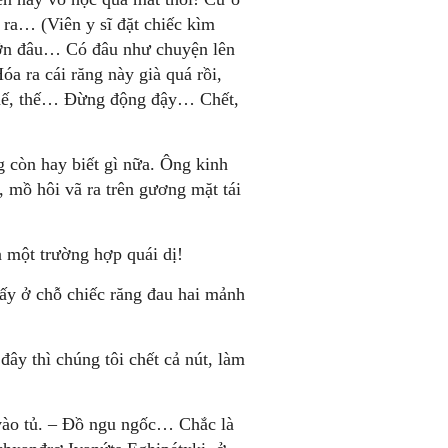
ra… (Viên y sĩ đặt chiếc kìm
 bỡn đâu… Có đâu như chuyện lên
 ra cái răng này già quá rồi,
Thế, thế… Đừng động đậy… Chết,
 còn hay biết gì nữa. Ông kinh
mồ hôi vã ra trên gương mặt tái
à một trường hợp quái dị!
hấy ở chỗ chiếc răng đau hai mảnh
ây thì chúng tôi chết cả nút, làm
vào tủ. – Đồ ngu ngốc… Chắc là