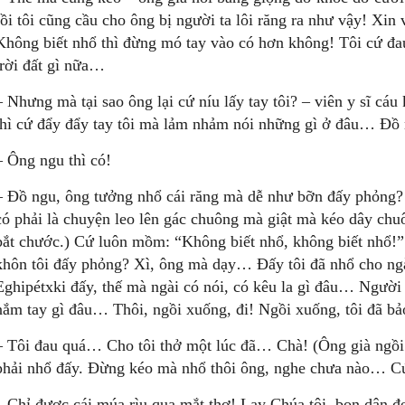
rồi tôi cũng cầu cho ông bị người ta lôi răng ra như vậy! Xin
Không biết nhổ thì đừng mó tay vào có hơn không! Tôi cứ đa
trời đất gì nữa…
– Nhưng mà tại sao ông lại cứ níu lấy tay tôi? – viên y sĩ cáu 
thì cứ đẩy đẩy tay tôi mà lảm nhảm nói những gì ở đâu… Đồ
– Ông ngu thì có!
– Đồ ngu, ông tưởng nhổ cái răng mà dễ như bỡn đấy phỏng? 
có phải là chuyện leo lên gác chuông mà giật mà kéo dây chuô
bắt chước.) Cứ luôn mồm: “Không biết nhổ, không biết nhổ!” 
khôn tôi đấy phỏng? Xì, ông mà dạy… Đấy tôi đã nhổ cho ng
Eghipétxki đấy, thế mà ngài có nói, có kêu la gì đâu… Người
nắm tay gì đâu… Thôi, ngồi xuống, đi! Ngồi xuống, tôi đã b
– Tôi đau quá… Cho tôi thở một lúc đã… Chà! (Ông già ngồi
phải nhổ đấy. Đừng kéo mà nhổ thôi ông, nghe chưa nào… C
– Chỉ được cái múa rìu qua mắt thợ! Lạy Chúa tôi, bọn dân đ