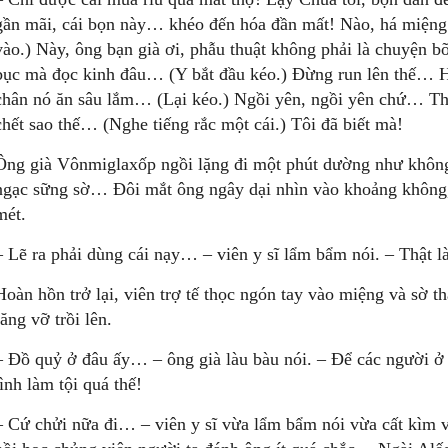
gần mãi, cái bọn này… khéo đến hóa đần mất! Nào, há miệng 
vào.) Này, ông bạn già ơi, phẫu thuật không phải là chuyện
bục mà đọc kinh đâu… (Y bắt đầu kéo.) Đừng run lên thế… Hóa
chân nó ăn sâu lắm… (Lại kéo.) Ngồi yên, ngồi yên chứ… 
chết sao thế… (Nghe tiếng rắc một cái.) Tôi đã biết mà!
Ông già Vônmiglaxốp ngồi lặng đi một phút dường như không
ngạc sững sờ… Đôi mắt ông ngây dại nhìn vào khoảng không, 
mét.
– Lẽ ra phải dùng cái nạy… – viên y sĩ lẩm bẩm nói. – Thật l
Hoàn hồn trở lại, viên trợ tế thọc ngón tay vào miệng và sờ t
răng vỡ trồi lên.
– Đồ quỷ ở đâu ấy… – ông già làu bàu nói. – Để các người ở đ
tình làm tội quá thế!
– Cứ chửi nữa đi… – viên y sĩ vừa lẩm bẩm nói vừa cất kìm 