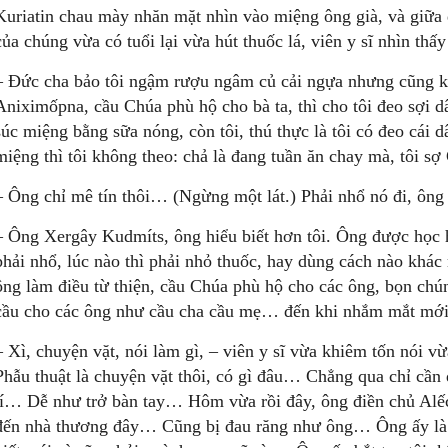
Kuriatin chau mày nhăn mặt nhìn vào miệng ông già, và giữa
của chúng vừa có tuổi lại vừa hút thuốc lá, viên y sĩ nhìn thấy
– Đức cha bảo tôi ngậm rượu ngâm củ cải ngựa nhưng cũng k
Aniximốpna, cầu Chúa phù hộ cho bà ta, thì cho tôi đeo sợi d
súc miệng bằng sữa nóng, còn tôi, thú thực là tôi có đeo cái 
miệng thì tôi không theo: chả là đang tuần ăn chay mà, tôi 
– Ông chỉ mê tín thôi… (Ngừng một lát.) Phải nhổ nó đi, ông
– Ông Xergây Kudmíts, ông hiểu biết hơn tôi. Ông được học h
phải nhổ, lúc nào thì phải nhỏ thuốc, hay dùng cách nào khá
ông làm điều từ thiện, cầu Chúa phù hộ cho các ông, bọn chú
cầu cho các ông như cầu cha cầu mẹ… đến khi nhắm mắt mớ
– Xì, chuyện vặt, nói làm gì, – viên y sĩ vừa khiêm tốn nói vừ
Phẫu thuật là chuyện vặt thôi, có gì đâu… Chẳng qua chỉ cần 
tí… Dễ như trở bàn tay… Hôm vừa rồi đây, ông điền chủ Alế
đến nhà thương đây… Cũng bị đau răng như ông… Ông ấy là 