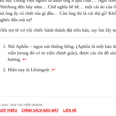
hồi học chủng viện người ta đánh ông ít quá chắc… Ngài Alế
Pêtérburg đến bảy năm… Chữ nghĩa bề bề… một cái áo của ô
mà ông ấy có chửi rủa gì đâu… Còn ông thì là cái thá gì? Kh
nghẻo đâu mà sợ!
Viên trợ tế vơ vội chiếc bánh thánh đặt trên bàn, tay ôm lấy
Núi Aphôn – ngọn núi thiêng liêng. (Aphôn là một bán đ
viện (trong đó có tu viện chính giáo), được các tín đồ sù
hương.
↩
Hiện nay là Lêningrát.
↩
 2010 - 2026 THƯ VIỆN VINADIA.
GIỚI THIỆU
CHÍNH SÁCH BẢO MẬT
LIÊN HỆ