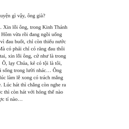
uyện gì vậy, ông già?
Xin lỗi ông, trong Kinh Thánh
. Hôm vừa rồi đang ngồi uống
vì đau buốt, chỉ còn thiếu nước
 có phải chỉ có răng đau thôi
i, xin lỗi ông, cứ như là trong
 Ô, lạy Chúa, kẻ có tội là tôi,
 đã sống trong lười nhác… Ông
 lúc làm lễ xong có trách mắng
. Lúc hát thì chẳng còn nghe ra
 thì còn hát với hỏng thế nào
ược tí nào…