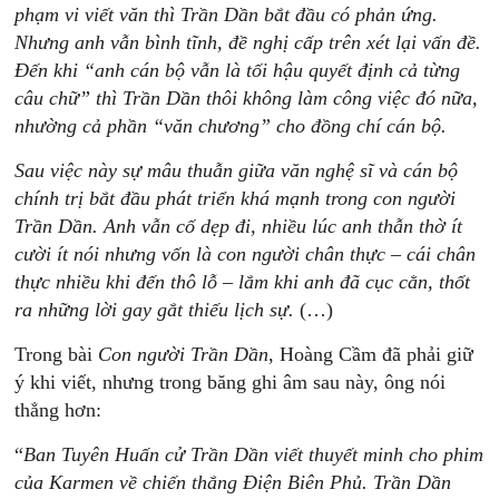
phạm vi viết văn thì Trần Dần bắt đầu có phản ứng.
Nhưng anh vẫn bình tĩnh, đề nghị cấp trên xét lại vấn đề.
Đến khi “anh cán bộ vẫn là tối hậu quyết định cả từng
câu chữ” thì Trần Dần thôi không làm công việc đó nữa,
nhường cả phần “văn chương” cho đồng chí cán bộ.
Sau việc này sự mâu thuẫn giữa văn nghệ sĩ và cán bộ
chính trị bắt đầu phát triển khá mạnh trong con người
Trần Dần. Anh vẫn cố dẹp đi, nhiều lúc anh thẫn thờ ít
cười ít nói nhưng vốn là con người chân thực – cái chân
thực nhiều khi đến thô lỗ – lắm khi anh đã cục cằn, thốt
ra những lời gay gắt thiếu lịch sự.
(…)
Trong bài
Con người Trần Dần
, Hoàng Cầm đã phải giữ
ý khi viết, nhưng trong băng ghi âm sau này, ông nói
thẳng hơn:
“
Ban Tuyên Huấn cử Trần Dần viết thuyết minh cho phim
của Karmen về chiến thắng Điện Biên Phủ. Trần Dần