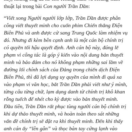
thuật lại trong bài
Con người Trần Dần
:
“
Viết xong Người người lớp lớp, Trần Dần được phân
công viết thuyết minh cho cuốn phim Chiến thắng Điện
Biên Phủ và anh được cử sang Trung Quốc làm nhiệm vụ
đó. Nhưng đi kèm bên cạnh anh là một cán bộ chính trị
có quyền tối hậu quyết định. Anh cán bộ này, đáng lẽ
phạm vi công tác là góp ý kiến vào nội dung bản thuyết
minh và bảo đảm cho nó không phạm những sai lầm về
đường lối chính sách của Đảng trong chiến dịch Điện
Biên Phủ, thì đã lợi dụng uy quyền của mình đi quá xa
vào phạm vi văn học, bắt Trần Dần phải viết như ý mình,
từng câu từng chữ, lạm dụng danh từ chính trị khô khan
rỗng tuếch để nhét cho kỳ được vào bản thuyết minh.
Đầu tiên, Trần Dần rất phục tùng người cán bộ chính trị
khi dự thảo thuyết minh, và hoàn toàn theo sát những
vấn đề chính trị sẽ đặt ra khi thuyết minh. Đến khi thấy
anh cán ấy “lên gân” và thọc bàn tay cứng lạnh vào