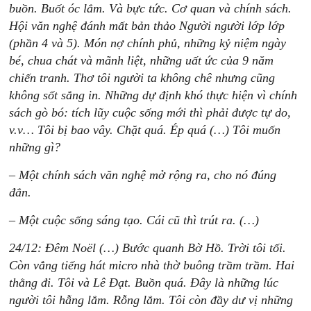
buồn. Buốt óc lắm. Và bực tức. Cơ quan và chính sách.
Hội văn nghệ đánh mất bản thảo Người người lớp lớp
(phần 4 và 5). Món nợ chính phủ, những kỷ niệm ngày
bé, chua chát và mãnh liệt, những uất ức của 9 năm
chiến tranh. Thơ tôi người ta không chê nhưng cũng
không sốt sắng in. Những dự định khó thực hiện vì chính
sách gò bó: tích lũy cuộc sống mới thì phải được tự do,
v.v… Tôi bị bao vây. Chặt quá. Ép quá (…) Tôi muốn
những gì?
– Một chính sách văn nghệ mở rộng ra, cho nó đúng
đắn.
– Một cuộc sống sáng tạo. Cái cũ thì trút ra. (…)
24/12: Đêm Noël (…) Bước quanh Bờ Hồ. Trời tôi tối.
Còn vẳng tiếng hát micro nhà thờ buông trầm trầm. Hai
thằng đi. Tôi và Lê Đạt. Buồn quá. Đây là những lúc
người tôi hẫng lắm. Rỗng lắm. Tôi còn đầy dư vị những