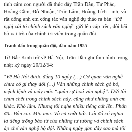
tình cảm con người đã thúc đẩy Trần Dần, Tử Phác,
Hoàng Cầm, Đỗ Nhuận, Trúc Lâm, Hoàng Tích Linh, và
rất đông anh em công tác văn nghệ dự thảo ra bản
“Đề
nghị cải tổ chính sách văn nghệ
” gửi lên cấp trên, đòi bãi
bỏ vai trò của chính trị viên trong quân đội.
Tranh đấu trong quân đội, đầu năm 1955
Từ Bắc Kinh trở về Hà Nội, Trần Dần ghi tình hình trong
nhật ký ngày 20/12/54:
“
Về Hà Nội được đúng 10 ngày (…) Cơ quan văn nghệ
chưa có gì thay đổi.(…) Vẫn những chính sách gò bó,
mệnh lệnh và máy móc “quân sự hoá văn nghệ”. Đời tôi
chìm chết trong chính sách này, cũng như những anh em
khác. Khó lắm. Nhưng tôi nghe nhiều tiếng cất lên. Phản
đối. Bàn cãi. Mỉa mai. Và cả chửi bới. Cái đó có nghiã
là tiếng trống báo tử của những tư tưởng và chính sách
áp chế văn nghệ bộ đội. Những ngày gần đây sao mà tôi