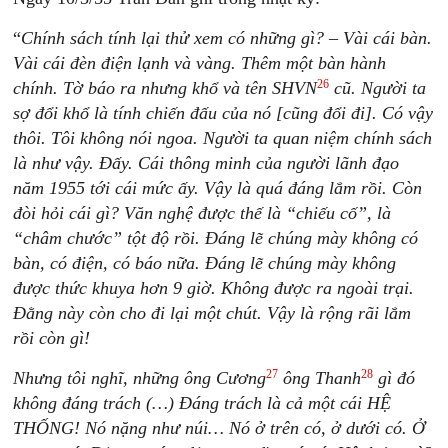
“
Chính sách tính lại thử xem có những gì? – Vài cái bàn.
Vài cái đèn điện lạnh và vàng. Thêm một bàn hành
26
chính. Tờ báo ra nhưng khổ và tên SHVN
cũ. Người ta
sợ đổi khổ là tính chiến đấu của nó [cũng đổi đi]. Có vậy
thôi. Tôi không nói ngoa. Người ta quan niệm chính sách
là như vậy. Đấy. Cái thông minh của người lãnh đạo
năm 1955 tới cái mức ấy. Vậy là quá đáng lắm rồi. Còn
đòi hỏi cái gì? Văn nghệ được thế là “chiếu cố”, là
“châm chước” tột độ rồi. Đáng lẽ chúng mày không có
bàn, có điện, có báo nữa. Đáng lẽ chúng mày không
được thức khuya hơn 9 giờ. Không được ra ngoài trại.
Đằng này còn cho đi lại một chút. Vậy là rộng rãi lắm
rồi còn gì!
27
28
Nhưng tôi nghĩ, những ông Cương
ông Thanh
gì đó
không đáng trách (…) Đáng trách là cả một cái HỆ
THỐNG! Nó nặng như núi… Nó ở trên có, ở dưới có. Ở