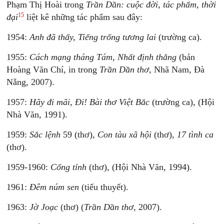
Phạm Thị Hoài trong
Trần Dần: cuộc đời, tác phẩm, thời
15
đại
liệt kê những tác phẩm sau đây:
1954:
Anh đã thấy, Tiếng trống tương lai
(trường ca).
1955:
Cách mạng tháng Tám, Nhất định thắng
(bản
Hoàng Văn Chí, in trong
Trần Dần thơ
, Nhã Nam, Đà
Nẵng, 2007).
1957:
Hãy đi mãi, Đi! Bài thơ Việt Bắc
(trường ca), (Hội
Nhà Văn, 1991).
1959:
Sắc lệnh
59 (thơ),
Con tàu xã hội
(thơ),
17 tình ca
(thơ).
1959-1960:
Cổng tỉnh
(thơ), (Hội Nhà Văn, 1994).
1961:
Đêm núm sen
(tiểu thuyết).
1963:
Jờ Joạc
(thơ) (
Trần Dần thơ
, 2007).