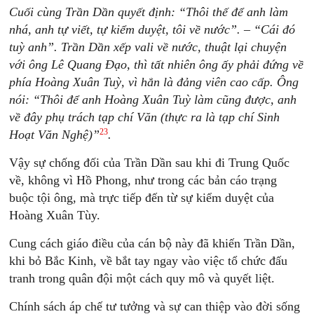
Cuối cùng Trần Dần quyết định: “Thôi thế để anh làm
nhá, anh tự viết, tự kiểm duyệt, tôi về nước”. – “Cái đó
tuỳ anh”. Trần Dần xếp vali về nước, thuật lại chuyện
với ông Lê Quang Đạo, thì tất nhiên ông ấy phải đứng về
phía Hoàng Xuân Tuỳ, vì hắn là đảng viên cao cấp. Ông
nói: “Thôi để anh Hoàng Xuân Tuỳ làm cũng được, anh
về đây phụ trách tạp chí Văn (thực ra là tạp chí Sinh
23
Hoạt Văn Nghệ)”
.
Vậy sự chống đối của Trần Dần sau khi đi Trung Quốc
về, không vì Hồ Phong, như trong các bản cáo trạng
buộc tội ông, mà trực tiếp đến từ sự kiểm duyệt của
Hoàng Xuân Tùy.
Cung cách giáo điều của cán bộ này đã khiến Trần Dần,
khi bỏ Bắc Kinh, về bắt tay ngay vào việc tổ chức đấu
tranh trong quân đội một cách quy mô và quyết liệt.
Chính sách áp chế tư tưởng và sự can thiệp vào đời sống