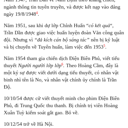
ngành thông tin tuyên truyền, và được kết nạp vào đảng
4
ngày 19/8/1948
.
Năm 1951, sau khi dự lớp Chỉnh Huấn “
có kết quả
“,
Trần Dần được giao việc huấn luyện đoàn Văn công quân
đội. Nhưng vì
“đả kích cán bộ sáng tác”
nên bị kỷ luật
5
và bị chuyển về Tuyên huấn, làm việc đến 1953
.
Năm 1954 tham gia chiến dịch Điện Biên Phủ, viết tiểu
6
thuyết
Người người lớp lớp
.
Theo Hoàng Cầm, đây là
một ký sự được viết dưới dạng tiểu thuyết, có nhân vật
binh nhì tên là No, và nhân vật chính ủy chính là Trần
Độ.
10/10/54 được cử viết thuyết minh cho phim Điện Biên
Phủ, đi Trung Quốc thu thanh. Bị chính trị viên Hoàng
Xuân Tuỳ kiểm soát gắt gao. Bỏ về.
10/12/54 trở về Hà Nội.