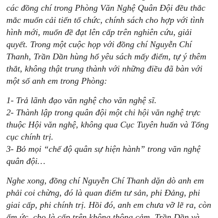
các đồng chí trong Phòng Văn Nghệ Quân Đội đều thắc
mắc muốn cải tiến tổ chức, chính sách cho hợp với tình
hình mới, muốn đề đạt lên cấp trên nghiên cứu, giải
quyết. Trong một cuộc họp với đồng chí Nguyễn Chí
Thanh, Trần Dần hùng hổ yêu sách mấy điểm, tự ý thêm
thắt, không thật trung thành với những điều đã bàn với
một số anh em trong Phòng:
1- Trả lãnh đạo văn nghệ cho văn nghệ sĩ.
2- Thành lập trong quân đội một chi hội văn nghệ trực
thuộc Hội văn nghệ, không qua Cục Tuyên huấn và Tổng
cục chính trị.
3- Bỏ mọi “chế độ quân sự hiện hành” trong văn nghệ
quân đội…
Nghe xong, đồng chí Nguyễn Chí Thanh dặn dò anh em
phải coi chừng, đó là quan điểm tư sản, phi Đảng, phi
giai cấp, phi chính trị. Hồi đó, anh em chưa vỡ lẽ ra, còn
ấm ức, cho là cấp trên không thông cảm. Trần Dần và