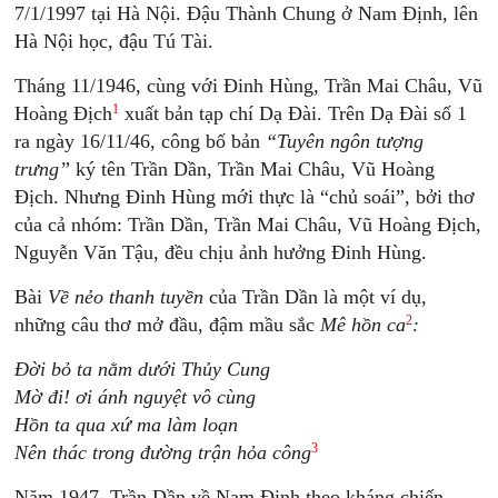
7/1/1997 tại Hà Nội. Đậu Thành Chung ở Nam Định, lên
Hà Nội học, đậu Tú Tài.
Tháng 11/1946, cùng với Đinh Hùng, Trần Mai Châu, Vũ
1
Hoàng Địch
xuất bản tạp chí Dạ Đài. Trên Dạ Đài số 1
ra ngày 16/11/46, công bố bản
“Tuyên ngôn tượng
trưng”
ký tên Trần Dần, Trần Mai Châu, Vũ Hoàng
Địch. Nhưng Đinh Hùng mới thực là “chủ soái”, bởi thơ
của cả nhóm: Trần Dần, Trần Mai Châu, Vũ Hoàng Địch,
Nguyễn Văn Tậu, đều chịu ảnh hưởng Đinh Hùng.
Bài
Về nẻo thanh tuyền
của Trần Dần là một ví dụ,
2
những câu thơ mở đầu, đậm mầu sắc
Mê hồn ca
:
Đời bỏ ta nằm dưới Thủy Cung
Mờ đi! ơi ánh nguyệt vô cùng
Hồn ta qua xứ ma làm loạn
3
Nên thác trong đường trận hỏa công
Năm 1947, Trần Dần về Nam Định theo kháng chiến,