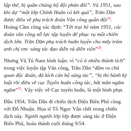
lập thể, bị quần chúng bộ đội phản đối”. Và 1951, sau
khi dự “một lớp Chỉnh Huấn có kết quả”, Trần Dần
19
được điều về phụ trách đoàn Văn công quân đội
.
Hoàng Cầm cũng xác định: “
Tới trại hè năm 1951, các
đoàn văn công nỗ lực tập luyện để phục vụ một chiến
dịch lớn. Trần Dần phụ trách huấn luyện cho mấy trăm
20
anh chị em: sáng tác đạo diễn và diễn viên
”
.
Nhưng Vũ Tú Nam bình luận: vì “
có ít nhiều thành tích
”
trong việc luyện tập Văn công, Trần Dần “
đâm ra chủ
quan độc đoán, đả kích cán bộ sáng tác”, “bị thi hành kỷ
luật rồi điều về cục Tuyên huấn công tác, bất mãn ngấm
21
ngầm
”
. Vậy việc về Cục tuyên huấn, là một hình phạt.
Đầu 1954, Trần Dần đi chiến dịch Điện Biên Phủ cùng
với Đỗ Nhuận. Họa sĩ Tô Ngọc Vân chết trong chiến
dịch này.
Người người lớp lớp
được sáng tác ở Điện
Biên Phủ, hoàn thành cuối tháng 9/54.