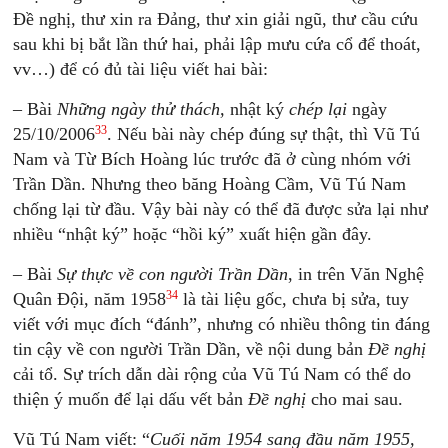
Đề nghị, thư xin ra Đảng, thư xin giải ngũ, thư cầu cứu
sau khi bị bắt lần thứ hai, phải lập mưu cứa cổ để thoát,
vv…) để có đủ tài liệu viết hai bài:
– Bài
Những ngày thử thách,
nhật ký
chép lại
ngày
33
25/10/2006
. Nếu bài này chép đúng sự thật, thì Vũ Tú
Nam và Từ Bích Hoàng lúc trước đã ở cùng nhóm với
Trần Dần. Nhưng theo băng Hoàng Cầm, Vũ Tú Nam
chống lại từ đầu. Vậy bài này có thể đã được sửa lại như
nhiều “nhật ký” hoặc “hồi ký” xuất hiện gần đây.
– Bài
Sự thực về con người Trần Dần
, in trên Văn Nghệ
34
Quân Đội, năm 1958
là tài liệu gốc, chưa bị sửa, tuy
viết với mục đích “đánh”, nhưng có nhiều thông tin đáng
tin cậy về con người Trần Dần, về nội dung bản
Đề nghị
cải tổ. Sự trích dẫn dài rộng của Vũ Tú Nam có thể do
thiện ý muốn để lại dấu vết bản
Đề nghị
cho mai sau.
Vũ Tú Nam viết: “
Cuối năm 1954 sang đầu năm 1955,