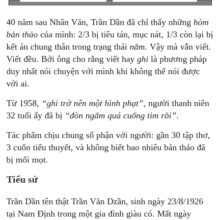
40 năm sau Nhân Văn, Trần Dần đã chỉ thấy những
hòm
bản thảo
của mình: 2/3 bị tiêu tán, mục nát, 1/3 còn lại bị
kết án chung thân trong trạng thái
nằm.
Vậy mà vẫn viết.
Viết đều. Bởi ông cho rằng viết hay
ghi
là phương pháp
duy nhất nói chuyện với mình khi không thể nói được
với ai.
Từ 1958,
“ghi trở nên một hình phạt”
, người thanh niên
32 tuổi ấy đã bị
“đòn ngấm quá cuống tim rồi”
.
Tác phẩm chịu chung số phận với người: gần 30 tập thơ,
3 cuốn tiểu thuyết, và không biết bao nhiêu bản thảo đã
bị mối mọt.
Tiểu sử
Trần Dần tên thật Trần Văn Dzần, sinh ngày 23/8/1926
tại Nam Định trong một gia đình giàu có. Mất ngày