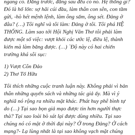
ngang có. Đằng trước, đằng sau đều có nó. Hệ thống gì?
Đó là hổ lốn: sợ hãi cúi đầu, làm thân con sên, con tầm
gửi, -hò hét mệnh lệnh, làm ông sấm, ông sét. Đảng ở
đâu? (…) Tôi nghĩ và tôi làm: Đảng ở tôi. Tôi phá HỆ
THỐNG. Làm sao tới Hội Nghị Văn Thơ tôi phải làm
được một số việc: vượt khỏi các ước lệ, điều lệ, thành
kiến mà làm bằng được. (…) `Độ này có hai chiến
trường khá sôi sục:
1) Vượt Côn Đảo
2) Thơ Tố Hữu
Tôi thích những cuộc tranh luận này. Không phải vì bản
thân những quyển sách và những tác giả ấy. Mà vì ý
nghiã
nó rộng ra nhiều mặt khác. Phát huy phê bình tự
do (…) Tại sao bọn giả mạo được tin hơn người thực
thà? Tại sao loài bò sát lại được dùng nhiều. Tại sao
chúng nó có mặt ở thời đại này? Ở trong Đảng? Ở cách
mạng?- Lạ lùng nhất là tại sao không vạch mặt chúng