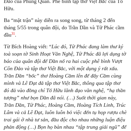
Đảo
của Phùng Quán. Phê bình tập thơ
Việt Bắc
của Tố
Hữu.
Ba “mặt trận” này diễn ra song song, từ tháng 2 đến
tháng 5/55 trong quân đội, do Trần Dần và Tử Phác cầm
31
đầu
.
Từ Bích Hoàng viết: “
Lúc đó, Tử Phác đang làm thư ký
toà soạn tờ Sinh Hoạt Văn Nghệ, Tử Phác đã lợi dụng tờ
báo của quân đội để Dần nổ ra hai cuộc phê bình Vượt
Côn Đảo và tập thơ Việt Bắc, với một dụng ý rất xấu.
Trần Dần “bốc” thơ Hoàng Cầm lên để đẩy Cầm cùng
mình và Lê Đạt đả tập thơ Việt Bắc, thông qua tập thơ
đó đả vào đồng chí Tố Hữu lãnh đạo văn nghệ, “hạ thần
tượng” như bọn Dần đã nói. (…) Suốt thời gian này,
Trần Dần, Tử Phác, Hoàng Cầm, Hoàng Tích Linh, Trúc
Lâm và cả Lê Đạt, luôn luôn bỏ việc đến tụ họp rượu chè
trai gái ở nhà tư sản, đầu độc cho nhau những luận điệu
phản động (…) Bọn họ bàn nhau “tập trung giải ngũ” để