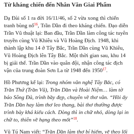
Từ kháng chiến đến Nhân Văn Giai Phẩm
Dạ Đài số 1 ra đời 16/11/46, số 2 vừa xong thì chiến
16
tranh bùng nổ
, Trần Dần đi theo kháng chiến. Đạo diễn
Trần Vũ thuật lại: Ban đầu, Trần Dần làm công tác tuyên
truyền cùng Vũ Khiêu và Vũ Hoàng Ðịch. 1948, khi
thành lập khu 14 ở Tây Bắc, Trần Dần cùng Vũ Khiêu,
Vũ Hoàng Ðịch lên Tây Bắc. Một thời gian sau, khu 14
bị giải thể. Trần Dần vào quân đội, nhận công tác địch
17
vận của trung đoàn Sơn La từ 1948 đến 1950
.
Hồ Phương kể lại:
Trong nhóm văn nghệ Tây Bắc, có
Trần Thứ (Trần Vũ), Trần Dần và Hoài Niệm… làm tờ
báo Sông Đà, trình bầy đẹp, chuyên về thơ văn. “Hồi ấy
Trần Dần hay làm thơ leo thang, bài thơ thường được
trình bày khá kiểu cách. Dòng thì in chữ nhỏ, dòng lại in
18
chữ to, thiên về hạng theo mốt”
.
Vũ Tú Nam viết: “
Trần Dần làm thơ bí hiểm, vẽ theo lối