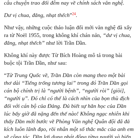
câu chuyện trao đổi đêm nay về chính sách văn nghệ.
24
Dư vị chua, đắng, nhạt thếch
”
.
Như vậy, những cuộc thảo luận đổi mới văn nghệ đã xẩy
ra từ Noël 1955, trong không khí chán nản,
“dư vị chua,
đắng, nhạt thếch”
như lời Trần Dần.
Không khí này được Từ Bích Hoàng mô tả trong bài
buộc tội Trần Dần, như sau:
“
Từ Trung Quốc về, Trần Dần còn mang theo một bài
thơ dài “Tiếng trống tương lai” trong đó Trần Dần gọi
cán bộ chính trị là “người bệnh”, “người ròi” [giòi],
“người ụ”. Đó chỉ có thể là cách nhìn của bọn thù địch
đối với cán bộ của Đảng. Đủ biết sự hằn học của Dần
lúc bấy giờ đã nặng đến thế nào! Không ngạc nhiên khi
thấy Dần mới bước về Phòng Văn nghệ Quân đội đã đả
kích luôn lãnh đạo, rồi nhân một số thắc mắc của anh em
về công tác, Dần lợi dụng phát động từng người và biến