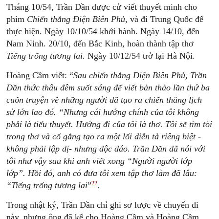
Tháng 10/54, Trần Dần được cử viết thuyết minh cho
phim
Chiến thắng Ðiện Biên Phủ
, và đi Trung Quốc để
thực hiện. Ngày 10/10/54 khởi hành. Ngày 14/10, đến
Nam Ninh. 20/10, đến Bắc Kinh, hoàn thành tập thơ
Tiếng trống tương lai.
Ngày 10/12/54 trở lại Hà Nội.
Hoàng Cầm viết: “
Sau chiến thắng Điện Biên Phủ, Trần
Dần thức thâu đêm suốt sáng để viết bản thảo lần thứ ba
cuốn truyện về những người đã tạo ra chiến thắng lịch
sử lớn lao đó. “Nhưng cái hướng chính của tôi không
phải là tiểu thuyết. Hướng đi của tôi là thơ. Tôi sẽ tìm tòi
trong thơ và cố gắng tạo ra một lối diễn tả riêng biệt -
không phải lập dị- nhưng độc đáo. Trần Dần đã nói với
tôi như vậy sau khi anh viết xong “Người người lớp
lớp”. Hồi đó, anh có đưa tôi xem tập thơ làm đã lâu:
22
“Tiếng trống tương lai
”
.
Trong nhật ký, Trần Dần chỉ ghi sơ lược về chuyến đi
này, nhưng ông đã kể cho Hoàng Cầm và Hoàng Cầm