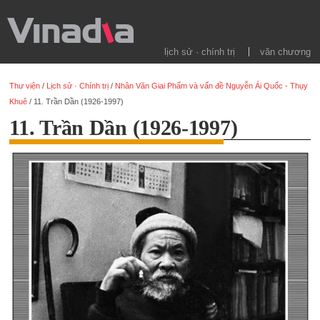
lịch sử · chính trị
văn chương
Thư viện
/
Lịch sử · Chính trị
/
Nhân Văn Giai Phẩm và vấn đề Nguyễn Ái Quốc - Thụy
Khuê
/
11. Trần Dần (1926-1997)
11. Trần Dần (1926-1997)