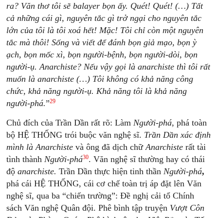
ra? Văn thơ tôi sẽ balayer bọn ấy. Quét! Quét! (…) Tất
cả những cái gì, nguyên tắc gì trở ngại cho nguyên tắc
lớn của tôi là tôi xoá hết! Mặc! Tôi chỉ còn một nguyên
tắc mà thôi! Sống và viết để đánh bọn giả mạo, bọn ỳ
ạch, bọn mốc xì, bọn người-bệnh, bọn người-dòi, bọn
người-ụ.
Anarchiste? Nếu vậy gọi là anarchiste thì tôi rất
muốn là anarchiste (…) Tôi không có khả năng công
chức, khả năng người-ụ. Khả năng tôi là khả năng
29
người-phá.
”
Chủ đích của Trần Dần rất rõ: Làm
Người-phá
, phá toàn
bộ HỆ THỐNG trói buộc văn nghệ sĩ.
Trần Dần xác định
mình là Anarchiste
và ông đã dịch chữ
Anarchiste
rất tài
30
tình thành
Người-phá
. Văn nghệ sĩ thường hay có thái
độ
anarchiste.
Trần Dần thực hiện tinh thần
Người-phá
,
phá cái HỆ THỐNG, cái cơ chế toàn trị áp đặt lên Văn
nghệ sĩ, qua ba “chiến trường”: Đề nghị cải tổ Chính
sách Văn nghệ Quân đội. Phê bình tập truyện
Vượt Côn