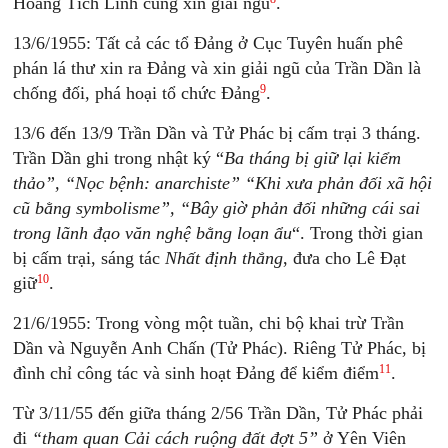
Hoàng Tích Linh cũng xin giải ngũ
.
13/6/1955: Tất cả các tổ Đảng ở Cục Tuyên huấn phê
phán lá thư xin ra Đảng và xin giải ngũ của Trần Dần là
9
chống đối, phá hoại tổ chức Đảng
.
13/6 đến 13/9 Trần Dần và Tử Phác bị cấm trại 3 tháng.
Trần Dần ghi trong nhật ký “
Ba tháng bị giữ lại kiểm
thảo”, “Nọc bệnh: anarchiste” “Khi xưa phản đối xã hội
cũ bằng symbolisme”, “Bây giờ phản đối những cái sai
trong lãnh đạo văn nghệ bằng loạn ẩu
“. Trong thời gian
bị cấm trại, sáng tác
Nhất định thắng
, đưa cho Lê Đạt
10
giữ
.
21/6/1955: Trong vòng một tuần, chi bộ khai trừ Trần
Dần và Nguyễn Anh Chấn (Tử Phác). Riêng Tử Phác, bị
11
đình chỉ công tác và sinh hoạt Đảng để kiểm điểm
.
Từ 3/11/55 đến giữa tháng 2/56 Trần Dần, Tử Phác phải
đi
“tham quan Cải cách ruộng đất đợt 5”
ở Yên Viên