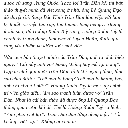
được cử sang Trung Quốc. Theo lời Trần Dần kể, thì bản
thảo thuyết minh đã viết xong ở nhà, ông Lê Quang Đạo
đã duyệt rồi. Sang Bắc Kinh Trần Dần làm việc với ban
kỹ thuật, về việc lắp ráp, thu thanh, lồng tiếng… Nhưng
ít lâu sau, thì Hoàng Xuân Tuỳ sang, Hoàng Xuân Tuỳ là
chính ủy trung đoàn, làm việc ở Tuyên Huấn, được gửi
sang với nhiệm vụ kiểm soát mọi việc.
Vừa xem bản thuyết minh của Trần Dần, anh ta phát biểu
ngay: “Cái này anh viết hỏng, không hay mà lại hỏng”.
Gặp ai chứ gặp phải Trần Dần, tính khí ngang tàng, làm
sao chịu được: “Thế nào là hỏng? Thế nào là không hay,
anh chỉ cho tôi biết?” Hoàng Xuân Tùy là một tay chính
trị viên giáo điều, làm sao tranh luận được với Trần
Dần. Nhất là cái bản thảo đã được ông Lê Quang Đạo
thông qua trước khi đi. Thế là Hoàng Xuân Tuỳ ra lệnh:
“Anh phải viết lại”. Trần Dần dằn từng tíếng một: “Tôi-
không- viết- lại”. Không ai chịu ai.