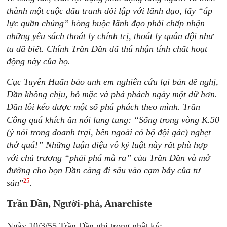
thành một cuộc đấu tranh đối lập với lãnh đạo, lấy “áp
lực quần chúng” hòng buộc lãnh đạo phải chấp nhận
những yêu sách thoát ly chính trị, thoát ly quân đội như
ta đã biết. Chính Trần Dần đã thú nhận tính chất hoạt
động này của họ.
Cục Tuyên Huấn bảo anh em nghiên cứu lại bản đề nghị,
Dần không chịu, bỏ mặc và phá phách ngày một dữ hơn.
Dần lôi kéo được một số phá phách theo mình. Trần
Công quá khích ăn nói lung tung: “Sống trong vòng K.50
(ý nói trong doanh trại, bên ngoài có bộ đội gác) nghẹt
thở quá!” Những luận điệu vô kỷ luật này rất phù hợp
với chủ trương “phải phá mà ra” của Trần Dần và mở
đường cho bọn Dần càng đi sâu vào cạm bẫy của tư
25
sản
”
.
Trần Dần, Người-phá, Anarchiste
Ngày 10/3/55 Trần Dần ghi trong nhật ký: