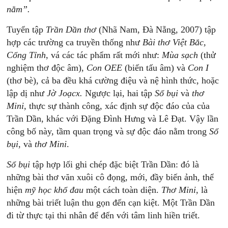
nằm”.
Tuyển tập
Trần Dần thơ
(Nhã Nam, Đà Nẵng, 2007) tập
hợp các trường ca truyền thống như
Bài thơ Việt Bắc,
Cổng Tỉnh
, vá các tác phẩm rất mới như:
Mùa sạch
(thử
nghiệm thơ độc âm),
Con OEE
(biến tấu âm) và
Con I
(thơ bè), cả ba đều khá cường điệu và nệ hình thức, hoặc
lập dị như
Jờ Joạcx.
Ngược lại, hai tập
Sổ
bụi
và
thơ
Mini,
thực sự thành công, xác định sự độc đáo của của
Trần Dần, khác với Đặng Đình Hưng và Lê Đạt. Vậy lần
công bố này, tầm quan trọng và sự độc đáo nằm trong
Sổ
bụi
, và
thơ Mini
.
Sổ bụi
tập hợp lối ghi chép đặc biệt Trần Dần: đó là
những bài thơ văn xuôi cô đọng, mới, đầy biến ảnh, thể
hiện
mỹ học khổ đau
một cách toàn diện.
Thơ Mini,
là
những bài triết luận thu gọn đến cạn kiệt. Một Trần Dần
đi từ thực tại thi nhân để đến với tâm linh hiền triết.