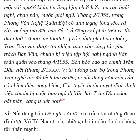
một vài người khác thì lồng lộn, chửi bới, reo rắc hoài
nghi, chán
nản, muốn giải ngũ. Tháng 2/1955, trong
Phòng Văn Nghệ Quân Đội có tình trạng lỏng lẻo, rã
rời, buông thả đến cao độ.
Có đồng chí phải thốt ra lời
35
than thở “Anarchie totale!” (Vô chính phủ hoàn toàn)
.
Trần Dần vẫn được tín nhiệm giao cho công tác phụ
trách Ban Văn, chuẩn bị triệu tập hội nghị ngành Văn
toàn quân vào tháng 4/1955. Bản báo cáo do chính Trần
Dần viết (tháng 2/1955). Vì tư tưởng cán bộ trong Phòng
Văn nghệ lúc đó lệch lạc nhiều, vì nội dung bản báo cáo
có nhiều điều nguy hiểm, Cục tuyên huấn quyết định đình
việc chuẩn bị cuộc họp ngành Văn lại, Trần Dần càng
36
bất mãn, càng u uất hơn
”
.
Về Nội dung bản
Đề nghị cải tổ
, xin trích lại những đoạn
đã được Vũ Tú Nam trích, những chỗ in đậm là do chúng
tôi nhấn mạnh: