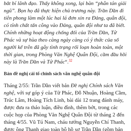
bắt bí lãnh đạo. Thấy không xong, lại bàn “phân tán giải
ngũ”. Bọn họ đã thực hiện chủ trương này. Trần Dần đi
tiên phong làm một lúc hai lá đơn xin ra Đảng, quân đội,
có tính chất tấn công vào Đảng, quân đội như ta đã biết.
Chính những hoạt động chống đối của Trần Dần, Tử
Phác và sự hùa theo càng ngày càng có ý thức của số
người kể trên đã gây tình trạng rối loạn hoàn toàn, một
thời gian, trong Phòng Văn Nghệ Quân Đội, cầm đầu hồi
32
này là Trần Dần và Tử Phác
“.
Bản đề nghị cải tổ chính sách văn nghệ quân đội
Tháng 2/55: Trần Dần viết bản
Đề nghị Chính sách Văn
nghệ,
với sự góp ý của Tử Phác, Đỗ Nhuận, Hoàng Cầm,
Trúc Lâm, Hoàng Tích Linh, bài dài 12 trang đánh máy,
được đưa ra thảo luận, điều đình, thêm bớt, trong các
cuộc họp của Phòng Văn Nghệ Quân Đội từ tháng 2 đến
tháng 4/55. Vũ Tú Nam, cháu tướng Nguyễn Chí Thanh,
được ông Thanh giao toàn bộ hồ sơ Trần Dần (gồm bản