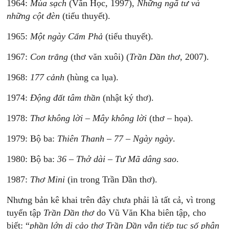
1964:
Mùa sạch
(Văn Học, 1997),
Những ngã tư và
những cột đèn
(tiểu thuyết).
1965:
Một ngày Cẩm Phả
(tiểu thuyết).
1967:
Con trắng
(thơ văn xuôi) (
Trần Dần thơ
, 2007).
1968:
177 cảnh
(hùng ca lụa).
1974:
Động đất tâm thần
(nhật ký thơ).
1978:
Thơ không lời – Mây không lời
(thơ – họa).
1979: Bộ ba:
Thiên Thanh – 77 – Ngày ngày
.
1980: Bộ ba:
36 – Thở dài – Tư Mã dâng sao
.
1987:
Thơ Mini
(in trong Trần Dần thơ).
Nhưng bản kê khai trên đây chưa phải là tất cả, vì trong
tuyển tập
Trần Dần thơ
do Vũ Văn Kha biên tập, cho
biết: “
phần lớn di cảo thơ Trần Dần vẫn tiếp tục số phận