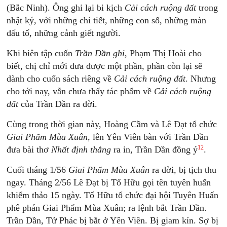
(Bắc Ninh). Ông ghi lại bi kịch
Cải cách ruộng đất
trong
nhật ký, với những chi tiết, những con số, những màn
đấu tố, những cảnh giết người.
Khi biên tập cuốn
Trần Dần ghi
, Phạm Thị Hoài cho
biết, chị chỉ mới đưa được một phần, phần còn lại sẽ
dành cho cuốn sách riêng về
Cải cách ruộng đất
. Nhưng
cho tới nay, vẫn chưa thấy tác phẩm về
Cải cách ruộng
đất
của Trần Dần ra đời.
Cùng trong thời gian này, Hoàng Cầm và Lê Đạt tổ chức
Giai Phẩm Mùa Xuân
, lên Yên Viên bàn với Trần Dần
12
đưa bài thơ
Nhất định thắng
ra in, Trần Dần đồng ý
.
Cuối tháng 1/56
Giai Phẩm Mùa Xuân
ra đời, bị tịch thu
ngay. Tháng 2/56 Lê Đạt bị Tố Hữu gọi tên tuyên huấn
khiểm thảo 15 ngày. Tố Hữu tổ chức đại hội Tuyên Huấn
phê phán Giai Phẩm Mùa Xuân; ra lệnh bắt Trần Dần.
Trần Dần, Tử Phác bị bắt ở Yên Viên. Bị giam kín. Sợ bị