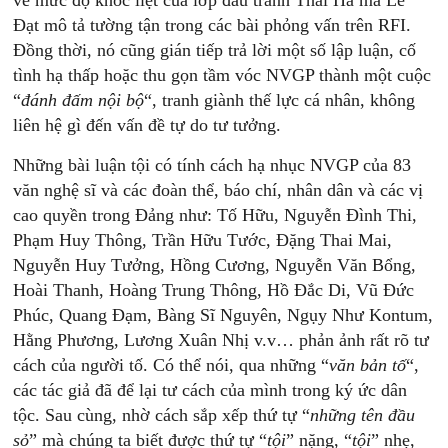
về mức độ khốc liệt của lớp đấu tranh Thái Hà mà Lê
Đạt mô tả tường tận trong các bài phỏng vấn trên RFI.
Đồng thời, nó cũng gián tiếp trả lời một số lập luận, cố
tình hạ thấp hoặc thu gọn tầm vóc NVGP thành một cuộc
“
đánh đấm nội bộ
“, tranh giành thế lực cá nhân, không
liên hệ gì đến vấn đề tự do tư tưởng.
Những bài luận tội có tính cách hạ nhục NVGP của 83
văn nghệ sĩ và các đoàn thể, báo chí, nhân dân và các vị
cao quyền trong Đảng như: Tố Hữu, Nguyễn Đình Thi,
Phạm Huy Thông, Trần Hữu Tước, Đặng Thai Mai,
Nguyễn Huy Tưởng, Hồng Cương, Nguyễn Văn Bổng,
Hoài Thanh, Hoàng Trung Thông, Hồ Đắc Di, Vũ Đức
Phúc, Quang Đạm, Bàng Sĩ Nguyên, Ngụy Như Kontum,
Hằng Phương, Lương Xuân Nhị v.v… phản ảnh rất rõ tư
cách của người tố. Có thể nói, qua những “
văn bản tố
“,
các tác giả đã để lại tư cách của mình trong ký ức dân
tộc. Sau cùng, nhờ cách sắp xếp thứ tự “
những tên đầu
sỏ
” mà chúng ta biết được thứ tự “
tội
” nặng, “
tội
” nhẹ,