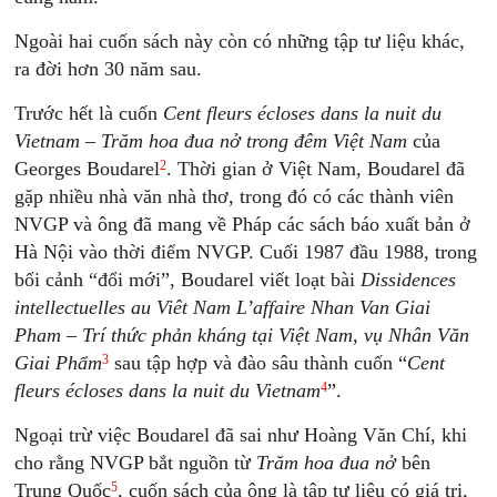
Ngoài hai cuốn sách này còn có những tập tư liệu khác,
ra đời hơn 30 năm sau.
Trước hết là cuốn
Cent fleurs écloses dans la nuit du
Vietnam – Trăm hoa đua nở trong đêm Việt Nam
của
2
Georges Boudarel
. Thời gian ở Việt Nam, Boudarel đã
gặp nhiều nhà văn nhà thơ, trong đó có các thành viên
NVGP và ông đã mang về Pháp các sách báo xuất bản ở
Hà Nội vào thời điểm NVGP. Cuối 1987 đầu 1988, trong
bối cảnh “đổi mới”, Boudarel viết loạt bài
Dissidences
intellectuelles au Viêt Nam L’affaire Nhan Van Giai
Pham – Trí thức phản kháng tại Việt Nam, vụ Nhân Văn
3
Giai Phẩm
sau tập hợp và đào sâu thành cuốn “
Cent
4
fleurs écloses dans la nuit du Vietnam
”.
Ngoại trừ việc Boudarel đã sai như Hoàng Văn Chí, khi
cho rằng NVGP bắt nguồn từ
Trăm hoa đua nở
bên
5
Trung Quốc
, cuốn sách của ông là tập tư liệu có giá trị,