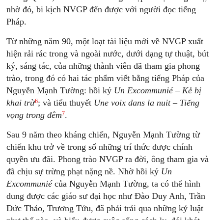
nhờ đó, bi kịch NVGP đến được với người đọc tiếng
Pháp.
Từ những năm 90, một loạt tài liệu mới về NVGP xuất
hiện rải rác trong và ngoài nước, dưới dạng tự thuật, bút
ký, sáng tác, của những thành viên đã tham gia phong
trào, trong đó có hai tác phẩm viết bằng tiếng Pháp của
Nguyễn Mạnh Tường: hồi ký
Un Excommunié – Kẻ bị
6
khai trừ
; và tiểu thuyết
Une voix dans la nuit – Tiếng
7
vọng trong đêm
.
Sau 9 năm theo kháng chiến, Nguyễn Mạnh Tường từ
chiến khu trở về trong số những trí thức được chính
quyền ưu đãi. Phong trào NVGP ra đời, ông tham gia và
đã chịu sự trừng phạt nặng nề. Nhờ hồi ký
Un
Excommunié
của Nguyễn Mạnh Tường, ta có thể hình
dung được các giáo sư đại học như Đào Duy Anh, Trần
Đức Thảo, Trương Tửu, đã phải trải qua những kỷ luật