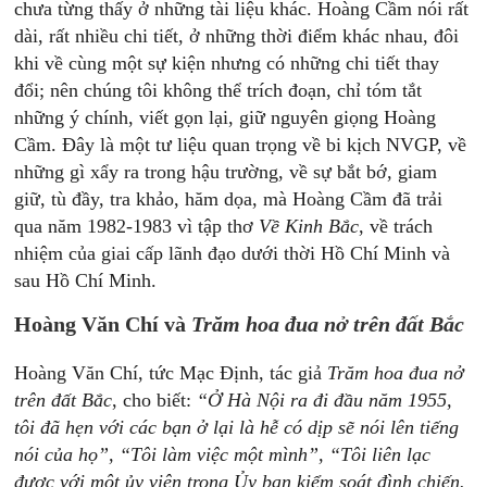
chưa từng thấy ở những tài liệu khác. Hoàng Cầm nói rất
dài, rất nhiều chi tiết, ở những thời điểm khác nhau, đôi
khi về cùng một sự kiện nhưng có những chi tiết thay
đổi; nên chúng tôi không thể trích đoạn, chỉ tóm tắt
những ý chính, viết gọn lại, giữ nguyên giọng Hoàng
Cầm. Đây là một tư liệu quan trọng về bi kịch NVGP, về
những gì xẩy ra trong hậu trường, về sự bắt bớ, giam
giữ, tù đầy, tra khảo, hăm dọa, mà Hoàng Cầm đã trải
qua năm 1982-1983 vì tập thơ
Về Kinh Bắc
, về trách
nhiệm của giai cấp lãnh đạo dưới thời Hồ Chí Minh và
sau Hồ Chí Minh.
Hoàng Văn Chí và
Trăm hoa đua nở trên đất Bắc
Hoàng Văn Chí, tức Mạc Định, tác giả
Trăm hoa đua nở
trên đất Bắc
, cho biết:
“Ở Hà Nội ra đi đầu năm 1955,
tôi đã hẹn với các bạn ở lại là hễ có dịp sẽ nói lên tiếng
nói của họ”, “Tôi làm việc một mình”, “Tôi liên lạc
được với một ủy viên trong Ủy ban kiểm soát đình chiến.