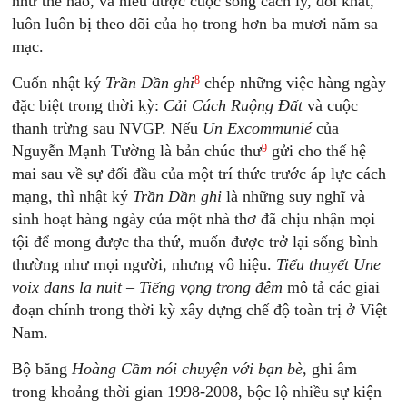
như thế nào, và hiểu được cuộc sống cách ly, đói khát,
luôn luôn bị theo dõi của họ trong hơn ba mươi năm sa
mạc.
8
Cuốn nhật ký
Trần Dần ghi
chép những việc hàng ngày
đặc biệt trong thời kỳ:
Cải Cách Ruộng Đất
và cuộc
thanh trừng sau NVGP. Nếu
Un Excommunié
của
9
Nguyễn Mạnh Tường là bản chúc thư
gửi cho thế hệ
mai sau về sự đối đầu của một trí thức trước áp lực cách
mạng, thì nhật ký
Trần Dần ghi
là những suy nghĩ và
sinh hoạt hàng ngày của một nhà thơ đã chịu nhận mọi
tội để mong được tha thứ, muốn được trở lại sống bình
thường như mọi người, nhưng vô hiệu.
Tiểu thuyết Une
voix dans la nuit – Tiếng vọng trong đêm
mô tả các giai
đoạn chính trong thời kỳ xây dựng chế độ toàn trị ở Việt
Nam.
Bộ băng
Hoàng Cầm nói chuyện với bạn bè
, ghi âm
trong khoảng thời gian 1998-2008, bộc lộ nhiều sự kiện