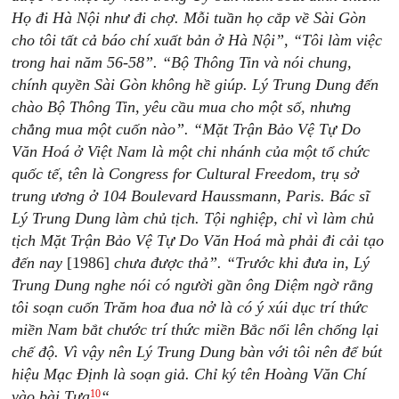
Họ đi Hà Nội như đi chợ. Mỗi tuần họ cắp về Sài Gòn
cho tôi tất cả báo chí xuất bản ở Hà Nội”, “Tôi làm việc
trong hai năm 56-58”. “Bộ Thông Tin và nói chung,
chính quyền Sài Gòn không hề giúp. Lý Trung Dung đến
chào Bộ Thông Tin, yêu cầu mua cho một số, nhưng
chẳng mua một cuốn nào”. “Mặt Trận Bảo Vệ Tự Do
Văn Hoá ở Việt Nam là một chi nhánh của một tổ chức
quốc tế, tên là Congress for Cultural Freedom, trụ sở
trung ương ở 104 Boulevard Haussmann, Paris. Bác sĩ
Lý Trung Dung làm chủ tịch. Tội nghiệp, chỉ vì làm chủ
tịch Mặt Trận Bảo Vệ Tự Do Văn Hoá mà phải đi cải tạo
đến nay
[1986]
chưa được thả”. “Trước khi đưa in, Lý
Trung Dung nghe nói có người gần ông Diệm ngờ rằng
tôi soạn cuốn Trăm hoa đua nở là có ý xúi dục trí thức
miền Nam bắt chước trí thức miền Bắc nổi lên chống lại
chế độ. Vì vậy nên Lý Trung Dung bàn với tôi nên để bút
hiệu Mạc Định là soạn giả. Chỉ ký tên Hoàng Văn Chí
10
vào bài Tựa
“
.