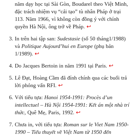
năm dạy học tại Sài Gòn, Boudarel theo Việt Minh,
đặc trách nhiệm vụ “cải tạo” tù nhân Pháp ở trại
113. Năm 1966, vì không còn đồng ý với chính
quyền Hà Nội, ông trở về Pháp.
↩
In trên hai tập san:
Sudestasie
(số 50 tháng1/1988)
và
Politique Aujourd’hui en Europe
(phụ bản
1/1989).
↩
Do Jacques Bertoin in năm 1991 tại Paris.
↩
Lê Đạt, Hoàng Cầm đã đính chính qua các buổi trả
lời phỏng vấn RFI.
↩
Với tiểu tựa:
Hanoi 1954-1991: Procès d’un
intellectuel – Hà Nội 1954-1991: Kết án một nhà trí
thức
, Quê Mẹ, Paris, 1992.
↩
Chưa in, với tiểu tựa:
Roman sur le Viet Nam 1950-
1990 – Tiểu thuyết về Việt Nam từ 1950 đến