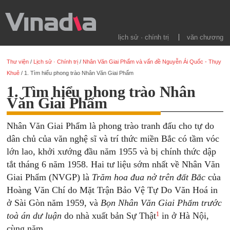
lịch sử · chính trị
văn chương
Thư viện
/
Lịch sử · Chính trị
/
Nhân Văn Giai Phẩm và vấn đề Nguyễn Ái Quốc - Thụy
Khuê
/
1. Tìm hiểu phong trào Nhân Văn Giai Phẩm
1. Tìm hiểu phong trào Nhân
Văn Giai Phẩm
Nhân Văn Giai Phẩm là phong trào tranh đấu cho tự do
dân chủ của văn nghệ sĩ và trí thức miền Bắc có tầm vóc
lớn lao, khởi xướng đầu năm 1955 và bị chính thức dập
tắt tháng 6 năm 1958. Hai tư liệu sớm nhất về Nhân Văn
Giai Phẩm (NVGP) là
Trăm hoa đua nở trên đất Bắc
của
Hoàng Văn Chí do Mặt Trận Bảo Vệ Tự Do Văn Hoá in
ở Sài Gòn năm 1959, và
Bọn Nhân Văn Giai Phẩm trước
1
toà án dư luận
do nhà xuất bản Sự Thật
in ở Hà Nội,
cùng năm.