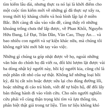
tìm kiếm lâu dài, nhưng thực ra nó lại là khởi điểm cho
một cuộc tìm kiếm mới về những gì đã thực sự xẩy ra,
trong thời kỳ kháng chiến và hoà bình lập lại ở miền
Bắc. Bởi càng đi sâu vào vấn đề, càng thấy rõ những
khoảng trống chưa thể lấp được, về Phan Khôi, Nguyễn
Hữu Đang, Lê Đạt, Trần Dần, Văn Cao, Thụy An… và
bao nhiêu con người và sự kiện khác nữa, mà chúng tôi
không ngờ khi mới bắt tay vào việc.
Những gì chúng ta góp nhặt được về họ, ngoài những
văn bản do chính họ đã viết ra, đôi khi lượm lặt được vài
ba dòng nhật ký người này, hồi ký người kia, cũng chỉ là
một phần rất nhỏ của sự thật. Không kể những loại hồi
ký, đã bị cắt xén hoặc được sửa lại cho đúng đường lối,
hoặc những di cảo trá hình, viết để tự biện hộ, để đổi lấy
bản thông hành đi vào vĩnh cửu. Cho nên người nghiên
cứu phải vô cùng thận trọng khi
tìm
và
lựa
thông tin,
phân biệt thật giả trong tư liệu. Tìm tư liệu không khó