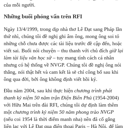
của mỗi người.
Những buổi phỏng vấn trên RFI
Ngày 13/4/1999, trong dịp nhà thơ Lê Đạt sang Pháp lần
thứ nhì, chúng tôi đề nghị ghi âm ông, mong ông soi tỏ
những chỗ chưa được các tài liệu trước đề cập đến, hoặc
viết sai. Buổi nói chuyện – thu thanh với chủ đích
giữ lại
làm tài liệu văn học sử
– tuy mang tính cách cá nhân
nhưng có hệ thống về NVGP. Chúng tôi đề nghị ông nói
thẳng, nói thật hết và cam kết là sẽ chỉ công bố sau khi
ông qua đời, bởi ông không định viết hồi ký.
Đầu năm 2004, sau khi thực hiện
chương trình phát
thanh kỷ niệm 50 năm trận Điện Biên Phủ
(1954-2004)
với Hữu Mai trên đài RFI, chúng tôi dự định làm thêm
một
chương trình kỷ niệm 50 năm phong trào NVGP
(nếu coi 1954 là thời điểm manh nha) nên đã cố gắng
liên lạc với Lê Đạt qua điện thoại Paris – Hà Nội, để làm