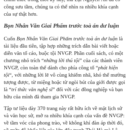
công sưu tầm, chúng ta có thể nhìn ra nhiều khía cạnh
của sự thật hơn.
Bọn Nhân Văn Giai Phẩm trước toà án dư luận
Cuốn
Bọn Nhân Văn Giai Phẩm trước toà án dư luận
là
tài liệu đầu tiên, tập hợp những trích dẫn bài viết hoặc
diễn văn tố cáo, buộc tội NVGP. Phần cuối sách, có một
chương nhỏ trích “
những lời thú tội
” của các thành viên
NVGP, còn toàn thể dành cho phía công tố “
phát hiện
tội
“, với những lời lẽ vô cùng khiếm nhã, khó thể mường
tượng được, từ miệng hoặc từ ngòi bút của giới được gọi
là “
trí thức văn nghệ sĩ
” đối với các đồng nghiệp và bạn
hữu của mình đã tham gia NVGP.
Tập tư liệu dày 370 trang này rất hữu ích về mặt lịch sử
và văn học sử, mở ra nhiều khía cạnh của vấn đề NVGP:
về tầm vóc của phong trào, về không khí đàn áp thời đó,