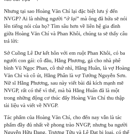
Nhưng tại sao Hoàng Văn Chí lại đặc biệt lưu ý đến
NVGP? Ai là những người “
ở lại
” mà ông đã hứa sẽ nói
lên tiếng nói của họ? Tìm sâu hơn về liên hệ gia đình
giữa Hoàng Văn Chí và Phan Khôi, chúng ta sẽ thấy câu
trả lời:
Sở Cuồng Lê Dư kết hôn với em ruột Phan Khôi, có ba
người con gái: cô đầu, Hằng Phương, gả cho nhà phê
bình Vũ Ngọc Phan, cô thứ nhì, Hằng Huân, là vợ Hoàng
Văn Chí và cô út, Hằng Phân là vợ Tướng Nguyễn Sơn.
Nữ sĩ Hằng Phương, sau này viết bài đả kích mạnh mẽ
NVGP, rất có thể vì thế, mà bà Hằng Huân đã là một
trong những động cơ thúc đẩy Hoàng Văn Chí thu thập
tài liệu và viết về NVGP.
Tác phẩm của Hoàng Văn Chí, cho đến nay vẫn là tác
phẩm đầy đủ nhất về phong trào NVGP, nhưng ba người
Nguyễn Hữu Đang, Trương Tửu và Lê Đạt bị loại, có thể