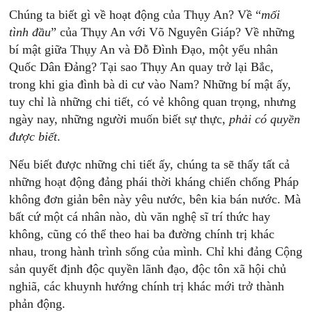
Chúng ta biết gì về hoạt động của Thụy An? Về “
mối
tình đầu
” của Thụy An với Võ Nguyên Giáp? Về những
bí mật giữa Thụy An và Đỗ Đình Đạo, một yếu nhân
Quốc Dân Đảng? Tại sao Thụy An quay trở lại Bắc,
trong khi gia đình bà di cư vào Nam? Những bí mật ấy,
tuy chỉ là những chi tiết, có vẻ không quan trọng, nhưng
ngày nay, những người muốn biết sự thực,
phải có quyền
được biết
.
Nếu biết được những chi tiết ấy, chúng ta sẽ thấy tất cả
những hoạt động đảng phái thời kháng chiến chống Pháp
không đơn giản bên này yêu nước, bên kia bán nước. Mà
bất cứ một cá nhân nào, dù văn nghệ sĩ trí thức hay
không, cũng có thể theo hai ba đường chính trị khác
nhau, trong hành trình sống của mình. Chỉ khi đảng Cộng
sản quyết định độc quyền lãnh đạo, độc tôn xã hội chủ
nghiã, các khuynh hướng chính trị khác mới trở thành
phản động.