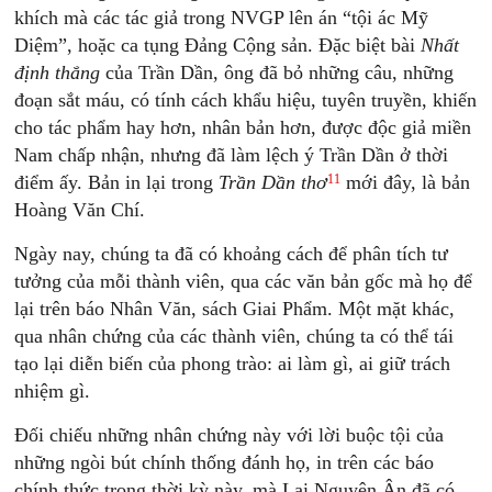
khích mà các tác giả trong NVGP lên án “tội ác Mỹ
Diệm”, hoặc ca tụng Đảng Cộng sản. Đặc biệt bài
Nhất
định thắng
của Trần Dần, ông đã bỏ những câu, những
đoạn sắt máu, có tính cách khẩu hiệu, tuyên truyền, khiến
cho tác phẩm hay hơn, nhân bản hơn, được độc giả miền
Nam chấp nhận, nhưng đã làm lệch ý Trần Dần ở thời
11
điểm ấy. Bản in lại trong
Trần Dần thơ
mới đây, là bản
Hoàng Văn Chí.
Ngày nay, chúng ta đã có khoảng cách để phân tích tư
tưởng của mỗi thành viên, qua các văn bản gốc mà họ để
lại trên báo Nhân Văn, sách Giai Phẩm. Một mặt khác,
qua nhân chứng của các thành viên, chúng ta có thể tái
tạo lại diễn biến của phong trào: ai làm gì, ai giữ trách
nhiệm gì.
Đối chiếu những nhân chứng này với lời buộc tội của
những ngòi bút chính thống đánh họ, in trên các báo
chính thức trong thời kỳ này, mà Lại Nguyên Ân đã có