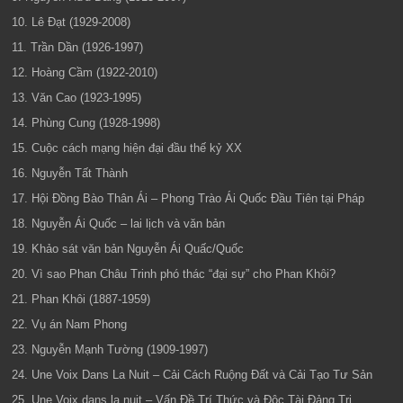
10. Lê Đạt (1929-2008)
11. Trần Dần (1926-1997)
12. Hoàng Cầm (1922-2010)
13. Văn Cao (1923-1995)
14. Phùng Cung (1928-1998)
15. Cuộc cách mạng hiện đại đầu thế kỷ XX
16. Nguyễn Tất Thành
17. Hội Đồng Bào Thân Ái – Phong Trào Ái Quốc Đầu Tiên tại Pháp
18. Nguyễn Ái Quốc – lai lịch và văn bản
19. Khảo sát văn bản Nguyễn Ái Quấc/Quốc
20. Vì sao Phan Châu Trinh phó thác “đại sự” cho Phan Khôi?
21. Phan Khôi (1887-1959)
22. Vụ án Nam Phong
23. Nguyễn Mạnh Tường (1909-1997)
24. Une Voix Dans La Nuit – Cải Cách Ruộng Đất và Cải Tạo Tư Sản
25. Une Voix dans la nuit – Vấn Đề Trí Thức và Độc Tài Đảng Trị