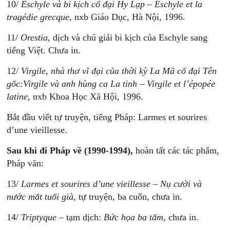
10/
Eschyle và bi kịch cổ đại Hy Lạp – Eschyle et la
tragédie grecque
, nxb Giáo Dục, Hà Nội, 1996.
11/
Orestia
, dịch và chú giải bi kịch của Eschyle sang
tiếng Việt. Chưa in.
12/
Virgile, nhà thơ vĩ đại của thời kỳ La Mã cổ đại Tên
gốc:Virgile và anh hùng ca La tinh – Virgile et l’épopée
latine
, nxb Khoa Học Xã Hội, 1996.
Bắt đầu viết tự truyện, tiếng Pháp: Larmes et sourires
d’une vieillesse.
Sau khi đi Pháp về (1990-1994),
hoàn tất các tác phẩm,
Pháp văn:
13/
Larmes et sourires d’une vieillesse – Nụ cười và
nước mắt tuổi già
, tự truyện, ba cuốn, chưa in.
14/
Triptyque
– tạm dịch:
Bức họa ba tấm
, chưa in.