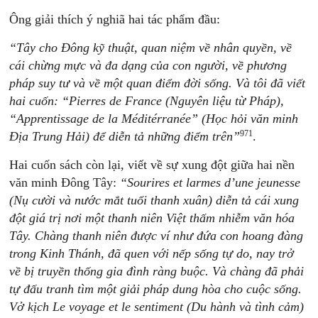
Ông giải thích ý nghiã hai tác phẩm đầu:
“Tây cho Đông kỹ thuật, quan niệm về nhân quyền, về
cái chừng mực và đa dạng của con người, về phương
pháp suy tư và về một quan điểm đời sống. Và tôi đã viết
hai cuốn: “Pierres de France (Nguyên liệu từ Pháp),
“Apprentissage de la Méditérranée” (Học hỏi văn minh
971
Địa Trung Hải) để diễn tả những điểm trên”
.
Hai cuốn sách còn lại, viết về sự xung đột giữa hai nền
văn minh Đông Tây:
“Sourires et larmes d’une jeunesse
(Nụ cười và nước mắt tuổi thanh xuân) diễn tả cái xung
đột giá trị nơi một thanh niên Việt thấm nhiễm văn hóa
Tây. Chàng thanh niên được ví như đứa con hoang đàng
trong Kinh Thánh, đã quen với nếp sống tự do, nay trở
về bị truyền thống gia đình ràng buộc. Và chàng đã phải
tự đấu tranh tìm một giải pháp dung hòa cho cuộc sống.
Vở kịch Le voyage et le sentiment (Du hành và tình cảm)