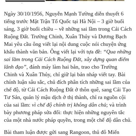
Ngày 30/10/1956, Nguyễn Mạnh Tường diễn thuyết 6
tiếng trước Mặt Trận Tổ Quốc tại Hà Nội – 3 giờ buổi
sáng, 3 giờ buổi chiều – về những sai lầm trong Cải Cách
Ruộng Đất. Trường Chinh, Xuân Thủy và Dương Bạch
Mai yêu cầu ông viết lại nội dung cuộc nói chuyện ứng
khẩu thành văn bản. Ông viết lại với tựa đề:
“Qua những
sai lầm trong Cải Cách Ruộng Đất, xây dựng quan điểm
lãnh đạo”,
đánh máy làm hai bản, trao cho Trường
Chinh và Xuân Thủy, chỉ giữ lại bản nháp viết tay. Bài
chính luận sâu sắc, chủ đích phân tích những sai lầm của
chế độ, từ Cải Cách Ruộng Đất ở thôn quê, sang Cải Tạo
Tư Sản, quản lý mậu dịch ở thị thành, chỉ ra nguồn cội
của sai lầm:
vì chế độ chính trị không dân chủ
; và trình
bày phương pháp sửa đổi: thực hiện những nguyên tắc
của một nhà nước pháp quyền, trong một chế độ dân chủ.
Bài tham luận được gửi sang Rangoon, thủ đô Miến