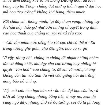
Thực đếm không xuể số trẻ Đông Dương đoạt đủ loại
bằng cấp tại Pháp: chúng đạt những thành quả ở đại học
mà bọn “rợ trắng” không khá bằng, thèm muốn.
Rất chăm chỉ, thông minh, lại đầy tham vọng, những tay
Á châu này tháo gỡ như bỡn những bí quyết trong đỉnh
cao học thuật của chúng ta, rồi về xứ rêu rao:
– Cái văn minh nức tiếng kia rút cục chỉ có thế ư? Xa
trông tưởng ghê gớm, chứ đến gần, nào có ra gì!
Vì vậy, tôi tự hỏi, chúng ta chẳng đã phạm những nhầm
lẫn sơ đẳng nhất, khi dạy cho các tướng này những bí
quyết “văn hoá” của chúng ta, để khi về nước, chúng
không còn tin vào tính ưu việt của giống nòi da trắng
đang bảo hộ chúng.
Việc mở cửa cho bọn bản xứ vào các đại học của ta, và
tưới xả láng chúng những bằng tiến sĩ này nọ, xem thì
cũng ngộ đấy; nhưng chớ có ảo tưởng, coi đó là phương