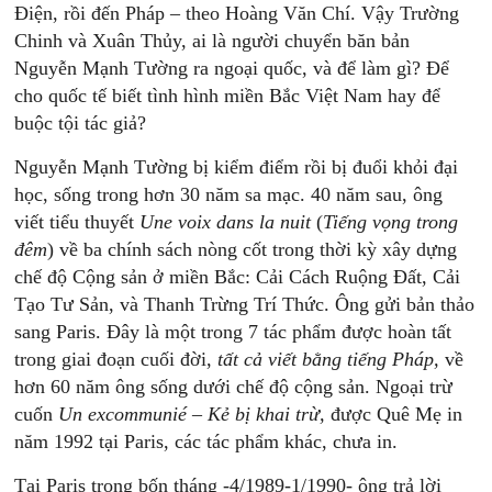
Điện, rồi đến Pháp – theo Hoàng Văn Chí. Vậy Trường
Chinh và Xuân Thủy, ai là người chuyển băn bản
Nguyễn Mạnh Tường ra ngoại quốc, và để làm gì? Để
cho quốc tế biết tình hình miền Bắc Việt Nam hay để
buộc tội tác giả?
Nguyễn Mạnh Tường bị kiểm điểm rồi bị đuổi khỏi đại
học, sống trong hơn 30 năm sa mạc. 40 năm sau, ông
viết tiểu thuyết
Une voix dans la nuit
(
Tiếng vọng trong
đêm
) về ba chính sách nòng cốt trong thời kỳ xây dựng
chế độ Cộng sản ở miền Bắc: Cải Cách Ruộng Đất, Cải
Tạo Tư Sản, và Thanh Trừng Trí Thức. Ông gửi bản thảo
sang Paris. Đây là một trong 7 tác phẩm được hoàn tất
trong giai đoạn cuối đời,
tất cả viết bằng tiếng Pháp,
về
hơn 60 năm ông sống dưới chế độ cộng sản. Ngoại trừ
cuốn
Un excommunié
–
Kẻ bị khai trừ,
được Quê Mẹ in
năm 1992 tại Paris, các tác phẩm khác, chưa in.
Tại Paris trong bốn tháng -4/1989-1/1990- ông trả lời