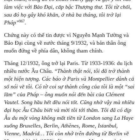
làm việc với Bảo Đại, cấp bậc Thượng thư. Tôi từ chối,
sau đó họ gây khó khăn, ở nhà ba tháng, tôi trở lại
967
Pháp”
.
Chứng này có thể tin được vì Nguyễn Mạnh Tường và
Bảo Đại cùng về nước tháng 9/1932, và bản thân ông
muốn đứng về phía dân, không tham chính.
Tháng 12/1932, ông trở lại Paris. Từ 1933-1936: du lịch
nhiều nước Âu Châu. “
Thành thật nói, tôi đã trở thành
một hiện tượng. Các báo ở Paris và Montpellier dành cả
số nói về tôi. Có tờ coi sự thành công của tôi là một “sai
lầm” của Pháp –
ông muốn nói đến bài của Clément
Vautel. Song hầu hết đều nói tốt. Cũng nhờ vậy mà nhiều
đại học Âu Châu biết và mời tôi tới thăm. Tôi đã có dịp
Âu du một vòng không mất tiền từ London sang La Haye
xuống Bruxelles, Berlin, Athènes, Rome, Istanbul,
Vienne, Madrid… Tôi còn nhớ trên đường từ Berlin về