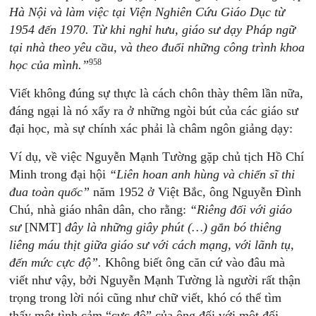
Hà Nội và làm việc tại Viện Nghiên Cứu Giáo Dục từ
1954 đến 1970. Từ khi nghỉ hưu, giáo sư dạy Pháp ngữ
tại nhà theo yêu cầu, và theo đuổi những công trình khoa
958
học của mình.”
Viết không đúng sự thực là cách chôn thày thêm lần nữa,
đáng ngại là nó xẩy ra ở những ngòi bút của các giáo sư
đại học, mà sự chính xác phải là châm ngôn giảng dạy:
Ví dụ, về việc Nguyễn Mạnh Tường gặp chủ tịch Hồ Chí
Minh trong đại hội
“Liên hoan anh hùng và chiến sĩ thi
đua toàn quốc”
năm 1952 ở Việt Bắc, ông Nguyễn Đình
Chú, nhà giáo nhân dân, cho rằng:
“Riêng đối với giáo
sư
[NMT]
đây là những giây phút (…) gắn bó thiêng
liêng máu thịt giữa giáo sư với cách mạng, với lãnh tụ,
đến mức cực độ”.
Không biết ông căn cứ vào đâu mà
viết như vậy, bởi Nguyễn Mạnh Tường là người rất thận
trọng trong lời nói cũng như chữ viết, khó có thể tìm
thấy một tình cảm “cực độ” của ông đối với một đối