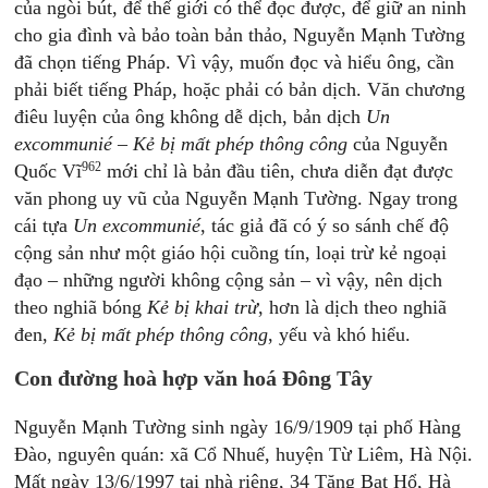
của ngòi bút, để thế giới có thể đọc được, để giữ an ninh
cho gia đình và bảo toàn bản thảo, Nguyễn Mạnh Tường
đã chọn tiếng Pháp. Vì vậy, muốn đọc và hiểu ông, cần
phải biết tiếng Pháp, hoặc phải có bản dịch. Văn chương
điêu luyện của ông không dễ dịch, bản dịch
Un
excommunié
–
Kẻ bị mất phép thông công
của Nguyễn
962
Quốc Vĩ
mới chỉ là bản đầu tiên, chưa diễn đạt được
văn phong uy vũ của Nguyễn Mạnh Tường. Ngay trong
cái tựa
Un excommunié
, tác giả đã có ý so sánh chế độ
cộng sản như một giáo hội cuồng tín, loại trừ kẻ ngoại
đạo – những người không cộng sản – vì vậy, nên dịch
theo nghiã bóng
Kẻ bị khai trừ
, hơn là dịch theo nghiã
đen,
Kẻ bị mất phép thông công
, yếu và khó hiểu.
Con đường hoà hợp văn hoá Đông Tây
Nguyễn Mạnh Tường sinh ngày 16/9/1909 tại phố Hàng
Đào, nguyên quán: xã Cổ Nhuế, huyện Từ Liêm, Hà Nội.
Mất ngày 13/6/1997 tại nhà riêng, 34 Tăng Bạt Hổ, Hà