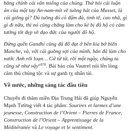
bằng chính cái văn miêng của chúng. Thử hỏi cái luận
án của một tay An-nam-mít về tuồng hát của Musset, là
cái giống gì? Dù tuồng đó có đậm đà, tinh tế, cao nhã, gì
gì đi nữa, thì nó cũng chẳng làm cho kẻ bị đô hộ có cảm
tưởng tốt đẹp về đạo đức của người đô hộ.
Đừng quên Gandhi cũng đã đỗ đạt ở bên kia bờ biển
Manche, và, với cái guồng sợi của mình, hắn đã làm cho
nước Anh rối loạn… Cứ từ từ, rồi một ngày, chúng ta
970
cũng sẽ như vậy
“
. Bài báo của Vautrel nói lên lòng
căm thù chủng tộc và sự ganh tỵ nhân tài.
Về nước, những sáng tác đầu tiên
Chuyến đi thăm miền Địa Trung Hải đã giúp Nguyễn
Mạnh Tường viết 4 tác phẩm:
Sourires et larmes d’une
jeunesse, Construction de l’Orient – Pierres de France,
Construction de l’Orient – Apprentissage de la
Méditéranée
và
Le voyage et le sentiment
.