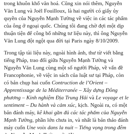
trong khuôn khổ văn hoá. Cũng xin nói thêm, Nguyễn
Văn Lung và Joël Fouilloux, là hai người có giấy ủy
quyền của Nguyễn Mạnh Tường về việc in các tác phẩm
của ông ở ngoại quốc. Chúng tôi đang chờ đợi một dịp
thuận tiện để công bố những tư liệu này, thì ông Nguyễn
Văn Lung đột ngột qua đời tại Paris ngày 8/10/2009.
Trong tập tài liệu này, ngoài hình ảnh, thư từ viết bằng
tiếng Pháp, trao đổi giữa Nguyễn Mạnh Tường và
Nguyễn Văn Lung cùng một số người Pháp, về vấn đề
Francophonie, về việc in sách của luật sư tại Pháp, còn
có bản chụp hai cuốn
Contruction de l’Orient –
Apprentissage de la Méditerranée
–
Xây dựng Đông
phương – Kinh nghiệm Địa Trung Hải
và
Le voyage et le
sentiment
–
Du hành và cảm xúc,
kịch. Ngoài ra, có một
bản đánh máy,
kê khai gần đủ các tác phẩm của Nguyễn
Mạnh Tường,
phần lớn chưa in, và nhất là bản thảo đánh
máy cuốn
Une voix dans la nuit
–
Tiếng vọng trong đêm