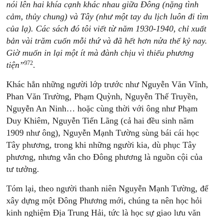
nói lên hai khía cạnh khác nhau giữa Đông (nặng tình
cảm, thủy chung) và Tây (như một tay du lịch luôn đi tìm
của lạ). Các sách đó tôi viết từ năm 1930-1940, chỉ xuất
bản vài trăm cuốn mỗi thứ và đã hết hơn nửa thế kỷ nay.
Giờ muốn in lại một ít mà đành chịu vì thiếu phương
972
tiện”
.
Khác hẳn những người lớp trước như Nguyễn Văn Vĩnh,
Phan Văn Trường, Phạm Quỳnh, Nguyễn Thế Truyền,
Nguyễn An Ninh… hoặc cùng thời với ông như Phạm
Duy Khiêm, Nguyễn Tiến Lãng (cả hai đều sinh năm
1909 như ông), Nguyễn Mạnh Tường sùng bái cái học
Tây phương, trong khi những người kia, dù phục Tây
phương, nhưng vẫn cho Đông phương là nguồn cội của
tư tưởng.
Tóm lại, theo người thanh niên Nguyễn Mạnh Tường, để
xây dựng một Đông Phương mới, chúng ta nên học hỏi
kinh nghiệm Địa Trung Hải, tức là học sự giao lưu văn