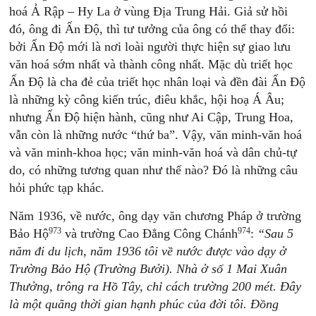
hoá Ả Rập – Hy La ở vùng Địa Trung Hải. Giả sử hồi
đó, ông đi Ấn Độ, thì tư tưởng của ông có thể thay đổi:
bởi Ấn Độ mới là nơi loài người thực hiện sự giao lưu
văn hoá sớm nhất và thành công nhất. Mặc dù triết học
Ấn Độ là cha đẻ của triết học nhân loại và đền đài Ấn Độ
là những kỳ công kiến trúc, điêu khắc, hội hoạ Á Âu;
nhưng Ấn Độ hiện hành, cũng như Ai Cập, Trung Hoa,
vẫn còn là những nước “thứ ba”. Vậy, văn minh-văn hoá
và văn minh-khoa học; văn minh-văn hoá và dân chủ-tự
do, có những tương quan như thế nào? Đó là những câu
hỏi phức tạp khác.
Năm 1936, về nước, ông dạy văn chương Pháp ở trường
973
974
Bảo Hộ
và trường Cao Đẳng Công Chánh
:
“Sau 5
năm đi du lịch, năm 1936 tôi về nước được vào dạy ở
Trường Bảo Hộ (Trường Bưởi). Nhà ở số 1 Mai Xuân
Thưởng, trông ra Hồ Tây, chỉ cách trường 200 mét. Đây
là một quãng thời gian hạnh phúc của đời tôi. Đồng