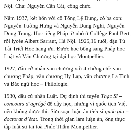
Nội. Cha: Nguyễn Căn Cát, công chức.
Năm 1937, kết hôn với cô Tống Lệ Dung, có ba con:
Nguyễn Tường Hưng và Nguyễn Dung Nghi, Nguyễn
Dung Trang. Học tiếng Pháp từ nhỏ ở Collège Paul Bert,
rồi lycée Albert Sarraut, Hà Nội. 1925,16 tuổi, đậu Tú
Tài Triết Học hạng ưu. Được học bổng sang Pháp học
Luật và Văn Chương tại đại học Montpellier.
1927, đậu cử nhân văn chương với 4 chứng chỉ: văn
chương Pháp, văn chương Hy Lạp, văn chương La Tinh
và Bác ngữ học – Philologie.
1930, đậu cử nhân Luật. Dự định thi tuyển
Thạc Sĩ –
concours d’agrégé
để dậy học, nhưng vì quốc tịch Việt
nên không được thi. Sửa soạn luận án
tiến sĩ quốc gia –
doctorat d’état
. Trong thời gian làm luận án, ông thực
tập luật sư tại toà Phúc Thẩm Montpellier.