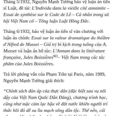
Tháng 5/1932, Nguyễn Mạnh Tường bảo vệ luận án tiến
sĩ Luật, đề tài:
L’Individu dans la vieille cité annamite –
Essai de synthèse sur le Code de Lê – Cá nhân trong xã
hội Việt Nam cổ – Tổng luận Luật Hồng Đức
.
Tháng 6/1932, bảo vệ luận án tiến sĩ văn chương với
luận án chính:
Essai sur la valeur dramatique du théâtre
d’Alfred de Musset – Giá trị bi kịch trong tuồng của A.
Musset
và luận án bổ túc:
L’Annam dans la littérature
963
française, Jules Boissières
– Việt Nam trong các tác
phẩm của Jules Boissières
.
Trả lời phỏng vấn của Phạm Trần tại Paris, năm 1989,
Nguyễn Mạnh Tường giải thích:
“Chính sách đàn áp của thực dân (đặc biệt sau vụ nổi
dậy của Việt Nam Quốc Dân Đảng), chương trình học,
cũng như mặc cảm lạc hậu về đất nước khiến người trí
thức hồi đó dễ xa lìa mạch sống dân tộc. Thế nên, cái