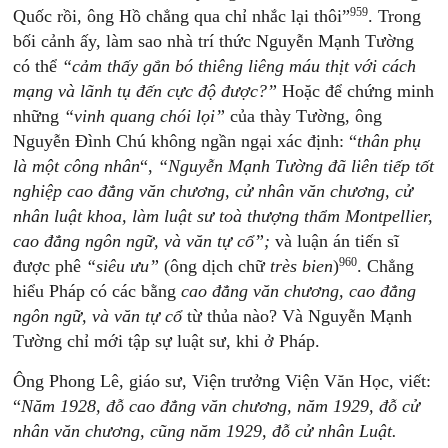
959
Quốc rồi, ông Hồ chẳng qua chỉ nhắc lại thôi”
. Trong
bối cảnh ấy, làm sao nhà trí thức Nguyễn Mạnh Tường
có thể
“cảm thấy gắn bó thiêng liêng máu thịt với cách
mạng và lãnh tụ đến cực độ được?”
Hoặc để chứng minh
những
“vinh quang chói lọi”
của thày Tường, ông
Nguyễn Đình Chú không ngần ngại xác định: “
thân phụ
là một công nhân
“,
“Nguyễn Mạnh Tường đã liên tiếp tốt
nghiệp cao đẳng văn chương, cử nhân văn chương, cử
nhân luật khoa, làm luật sư toà thượng thẩm Montpellier,
cao đẳng ngôn ngữ, và văn tự cổ”;
và luận án tiến sĩ
960
được phê
“siêu ưu”
(ông dịch chữ
très bien
)
. Chẳng
hiểu Pháp có các bằng
cao đẳng văn chương, cao đẳng
ngôn ngữ, và văn tự cổ
từ thủa nào? Và Nguyễn Mạnh
Tường chỉ mới tập sự luật sư, khi ở Pháp.
Ông Phong Lê, giáo sư, Viện trưởng Viện Văn Học, viết:
“
Năm 1928, đỗ cao đẳng văn chương, năm 1929, đỗ cử
nhân văn chương, cũng năm 1929, đỗ cử nhân Luật.