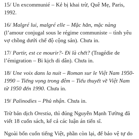
15/ Un excommunié – Kẻ bị khai trừ, Quê Mẹ, Paris,
1992.
16/
Malgré lui, malgré elle – Mặc hắn, mặc nàng
(l’amour conjugal sous le régime communiste – tình yêu
vợ chồng dưới chế độ cộng sản). Chưa in.
17/
Partir, est ce mourir?- Đi là chết?
(Tragédie de
l’émigration – Bi kịch di dân). Chưa in.
18/
Une voix dans la nuit – Roman sur le Việt Nam 1950-
1990 – Tiếng vọng trong đêm – Tiểu thuyết về Việt Nam
từ 1950 đến 1990
. Chưa in.
19/
Palinodies – Phủ nhận
. Chưa in.
Trừ bản dịch
Orestia
, thì đúng Nguyễn Mạnh Tường đã
viết 18 cuốn sách, kể cả các luận án tiến sĩ.
Ngoài bốn cuốn tiếng Việt, phần còn lại, để bảo vệ tự do