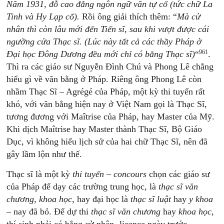
Năm 1931, đỗ cao đẳng ngôn ngữ văn tự cổ (tức chữ La
Tinh và Hy Lạp cổ).
Rồi ông giải thích thêm: “
Mà cử
nhân thì còn lâu mới đến Tiến sĩ, sau khi vượt được cái
ngưỡng cửa Thạc sĩ. (Lúc này tất cả các thầy Pháp ở
961
Đại học Đông Dương đều mới chỉ có bằng Thạc sĩ)
“
.
Thì ra các giáo sư Nguyễn Đình Chú và Phong Lê chẳng
hiểu gì về văn bằng ở Pháp. Riêng ông Phong Lê còn
nhầm Thạc Sĩ – Agrégé của Pháp, một kỳ thi tuyển rất
khó, với văn bằng hiện nay ở Việt Nam gọi là Thạc Sĩ,
tương đương với Maîtrise của Pháp, hay Master của Mỹ.
Khi dịch Maîtrise hay Master thành Thạc Sĩ, Bộ Giáo
Dục, vì không hiểu lịch sử của hai chữ Thạc Sĩ, nên đã
gây lầm lộn như thế.
Thạc sĩ là một kỳ
thi tuyển – concours
chọn các giáo sư
của Pháp để dạy các trường trung học, là
thạc sĩ văn
chương, khoa học,
hay đại học là
thạc sĩ luật
hay
y khoa
– nay đã bỏ. Để dự thi
thạc sĩ văn chương
hay
khoa học
,
thí sinh phải có bằng cử nhân- licence ngày trước,