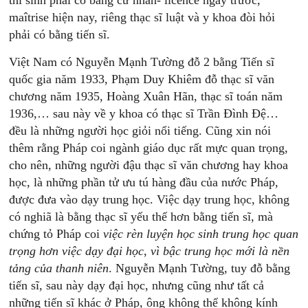
maîtrise hiện nay, riêng thạc sĩ luật và y khoa đòi hỏi
phải có bằng tiến sĩ.
Việt Nam có Nguyễn Mạnh Tường đỗ 2 bằng Tiến sĩ
quốc gia năm 1933, Phạm Duy Khiêm đỗ thạc sĩ văn
chương năm 1935, Hoàng Xuân Hãn, thạc sĩ toán năm
1936,… sau này về y khoa có thạc sĩ Trần Đình Đệ…
đều là những người học giỏi nổi tiếng. Cũng xin nói
thêm rằng Pháp coi ngành giáo dục rất mực quan trọng,
cho nên, những người đậu thạc sĩ văn chương hay khoa
học, là những phần tử ưu tú hàng đầu của nước Pháp,
được đưa vào dạy trung học. Việc dạy trung học, không
có nghiã là bằng thạc sĩ yếu thế hơn bằng tiến sĩ, mà
chứng tỏ Pháp coi
việc rèn luyện học sinh trung học quan
trọng hơn việc dạy đại học
,
vì bậc trung học mới là nền
tảng của thanh niên
. Nguyễn Mạnh Tường, tuy đỗ bằng
tiến sĩ, sau này dạy đại học, nhưng cũng như tất cả
những tiến sĩ khác ở Pháp, ông không thể không kính