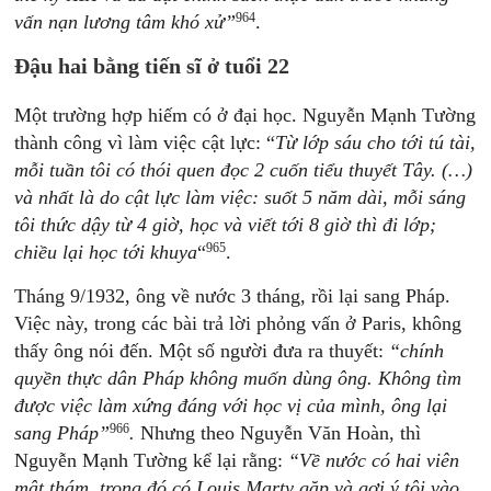
964
vấn nạn lương tâm khó xử”
.
Đậu hai bằng tiến sĩ ở tuổi 22
Một trường hợp hiếm có ở đại học. Nguyễn Mạnh Tường
thành công vì làm việc cật lực: “
Từ lớp sáu cho tới tú tài,
mỗi tuần tôi có thói quen đọc 2 cuốn tiểu thuyết Tây. (…)
và nhất là do cật lực làm việc: suốt 5 năm dài, mỗi sáng
tôi thức dậy từ 4 giờ, học và viết tới 8 giờ thì đi lớp;
965
chiều lại học tới khuya
“
.
Tháng 9/1932, ông về nước 3 tháng, rồi lại sang Pháp.
Việc này, trong các bài trả lời phỏng vấn ở Paris, không
thấy ông nói đến. Một số người đưa ra thuyết:
“chính
quyền thực dân Pháp không muốn dùng ông. Không tìm
được việc làm xứng đáng với học vị của mình, ông lại
966
sang Pháp”
.
Nhưng theo Nguyễn Văn Hoàn, thì
Nguyễn Mạnh Tường kể lại rằng:
“Về nước có hai viên
mật thám, trong đó có Louis Marty gặp và gợi ý tôi vào