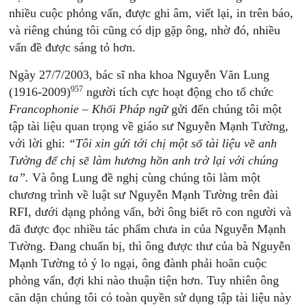
nhiều cuộc phỏng vấn, được ghi âm, viết lại, in trên báo,
và riêng chúng tôi cũng có dịp gặp ông, nhờ đó, nhiều
vấn đề được sáng tỏ hơn.
Ngày 27/7/2003, bác sĩ nha khoa Nguyễn Văn Lung
957
(1916-2009)
người tích cực hoạt động cho tổ chức
Francophonie – Khối Pháp ngữ
gửi đến chúng tôi một
tập tài liệu quan trọng về giáo sư Nguyễn Mạnh Tường,
với lời ghi:
“Tôi xin gửi tới chị một số tài liệu về anh
Tường để chị sẽ làm hương hồn anh trở lại với chúng
ta”.
Và ông Lung đề nghị cùng chúng tôi làm một
chương trình về luật sư Nguyễn Mạnh Tường trên đài
RFI, dưới dạng phỏng vấn, bởi ông biết rõ con người và
đã được đọc nhiều tác phẩm chưa in của Nguyễn Mạnh
Tường. Đang chuẩn bị, thì ông được thư của bà Nguyễn
Mạnh Tường tỏ ý lo ngại, ông đành phải hoãn cuộc
phỏng vấn, đợi khi nào thuận tiện hơn. Tuy nhiên ông
căn dặn chúng tôi có toàn quyền sử dụng tập tài liệu này