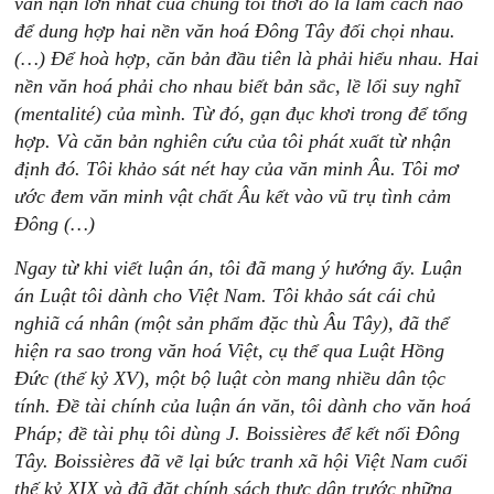
vấn nạn lớn nhất của chúng tôi thời đó là làm cách nào
để dung hợp hai nền văn hoá Đông Tây đối chọi nhau.
(…) Để hoà hợp, căn bản đầu tiên là phải hiểu nhau. Hai
nền văn hoá phải cho nhau biết bản sắc, lề lối suy nghĩ
(mentalité) của mình. Từ đó, gạn đục khơi trong để tổng
hợp. Và căn bản nghiên cứu của tôi phát xuất từ nhận
định đó. Tôi khảo sát nét hay của văn minh Âu. Tôi mơ
ước đem văn minh vật chất Âu kết vào vũ trụ tình cảm
Đông (…)
Ngay từ khi viết luận án, tôi đã mang ý hướng ấy. Luận
án Luật tôi dành cho Việt Nam. Tôi khảo sát cái chủ
nghiã cá nhân (một sản phẩm đặc thù Âu Tây), đã thể
hiện ra sao trong văn hoá Việt, cụ thể qua Luật Hồng
Đức (thế kỷ XV), một bộ luật còn mang nhiều dân tộc
tính. Đề tài chính của luận án văn, tôi dành cho văn hoá
Pháp; đề tài phụ tôi dùng J. Boissières để kết nối Đông
Tây. Boissières đã vẽ lại bức tranh xã hội Việt Nam cuối
thế kỷ XIX và đã đặt chính sách thực dân trước những