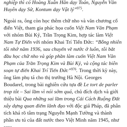
nghiệp thì có Hoàng Xuân Hãn dạy Toán, Nguyễn Văn
975
Huyên dạy Sử, Kontum dạy Vật lý”
.
Ngoài ra, ông còn học thêm chữ nho và văn chương cổ
điển Việt, tham gia phác họa cuốn
Việt Nam Văn Phạm
với nhóm Bùi Kỷ, Trần Trọng Kim, hợp tác làm
Việt
Nam Tự Điển
với nhóm Khai Trí Tiến Đức:
“Bỗng nhiên
tôi nhớ năm 1936, sau chuyến về nước ở luôn, tôi bắt
đầu học chữ nho và góp phần làm cuốn Việt Nam Văn
Phạm của Trần Trọng Kim và Bùi Kỷ, và cộng tác biên
976
soạn tự điển Khai Trí Tiến Đức”
.
Trong thời kỳ này,
ông làm phụ tá cho thị trưởng Hà Nội. Georges
Boudarel, trong bài nghiên cứu tựa đề
Le tort de parler
trop tôt
–
Sai lầm vì nói sớm quá,
chủ đích dịch và giới
thiệu bài
Qua những sai lầm trong Cải Cách Ruộng Đất
xây dựng quan điểm lãnh đạo
với độc giả Pháp, đã phân
tích khá rõ tâm trạng Nguyễn Mạnh Tường và thành
phần ưu tú của đất nước theo Việt Minh năm 1945, như
sau: