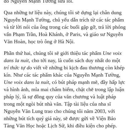
do Nguyễn Mạnh Tường sửa lỗi.
Qua những tư liệu này, chúng tôi sẽ dựng lại chân dung
Nguyễn Mạnh Tường, chủ yếu dẫn trích từ các tác phẩm
và từ lời nói của ông trong các buổi gặp gỡ, trả lời phỏng
vấn Phạm Trần, Hoà Khánh, ở Paris, và giáo sư Nguyễn
Văn Hoàn, học trò ông ở Hà Nội.
Phần thứ hai, chúng tôi sẽ giới thiệu tác phẩm
Une voix
dans la nuit,
cho tới nay, là cuốn sách duy nhất do một
trí thức tự do
viết về những bi kịch đau thương còn khép
kín. Như các tác phẩm khác của Nguyễn Mạnh Tường,
Une voix dans la nuit,
có bút pháp mạnh mẽ, đầy hấp lực
và hình ảnh, mỉa mai châm biếm, chặt chẽ trong lập luận
pháp lý, là sự đồng quy của văn chương và luật pháp
trong một ngòi bút nhà văn. Tập tài liệu của nha sĩ
Nguyễn Văn Lung trao cho chúng tôi năm 2003, với
những bút tích quý giá này, sẽ được gửi về Viện Bảo
Tàng Văn Học hoặc Lịch Sử, khi điều kiện cho phép.