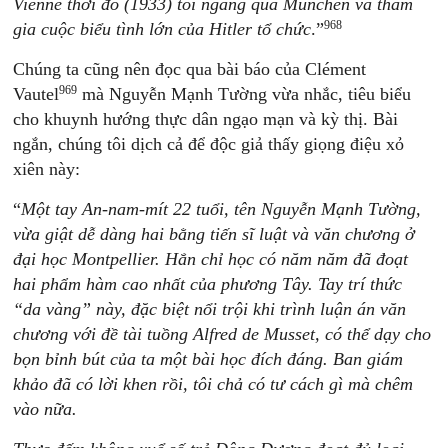
Vienne thời đó (1933) tôi ngang qua Munchen và tham
968
gia cuộc biểu tình lớn của Hitler tổ chức
.”
Chúng ta cũng nên đọc qua bài báo của Clément
969
Vautel
mà Nguyễn Mạnh Tường vừa nhắc, tiêu biểu
cho khuynh hướng thực dân ngạo mạn và kỳ thị. Bài
ngắn, chúng tôi dịch cả để độc giả thấy giọng điệu xỏ
xiên này:
“
Một tay An-nam-mít 22 tuổi, tên Nguyễn Mạnh Tường,
vừa giật dễ dàng hai bằng tiến sĩ luật và văn chương ở
đại học Montpellier. Hắn chỉ học có năm năm đã đoạt
hai phẩm hàm cao nhất của phương Tây. Tay trí thức
“da vàng” này, đặc biệt nổi trội khi trình luận án văn
chương với đề tài tuồng Alfred de Musset, có thể dạy cho
bọn bỉnh bút của ta một bài học đích đáng. Ban giám
khảo đã có lời khen rồi, tôi chả có tư cách gì mà chêm
vào nữa.