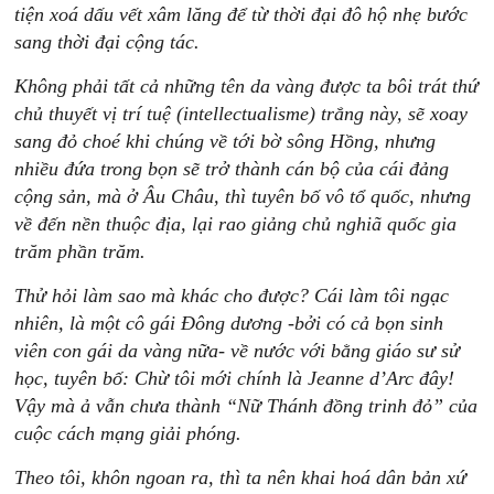
tiện xoá dấu vết xâm lăng để từ thời đại đô hộ nhẹ bước
sang thời đại cộng tác.
Không phải tất cả những tên da vàng được ta bôi trát thứ
chủ thuyết vị trí tuệ (intellectualisme) trắng này, sẽ xoay
sang đỏ choé khi chúng về tới bờ sông Hồng, nhưng
nhiều đứa trong bọn sẽ trở thành cán bộ của cái đảng
cộng sản, mà ở Âu Châu, thì tuyên bố vô tổ quốc, nhưng
về đến nền thuộc địa, lại rao giảng chủ nghiã quốc gia
trăm phần trăm.
Thử hỏi làm sao mà khác cho được? Cái làm tôi ngạc
nhiên, là một cô gái Đông dương -bởi có cả bọn sinh
viên con gái da vàng nữa- về nước với bằng giáo sư sử
học, tuyên bố: Chừ tôi mới chính là Jeanne d’Arc đây!
Vậy mà ả vẫn chưa thành “Nữ Thánh đồng trinh đỏ” của
cuộc cách mạng giải phóng.
Theo tôi, khôn ngoan ra, thì ta nên khai hoá dân bản xứ