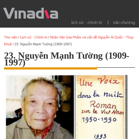
lịch sử · chính trị
văn chương
Thư viện
/
Lịch sử · Chính trị
/
Nhân Văn Giai Phẩm và vấn đề Nguyễn Ái Quốc - Thụy
Khuê
/
23. Nguyễn Mạnh Tường (1909-1997)
23. Nguyễn Mạnh Tường (1909-
1997)