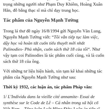
trọng những người như Phạm Duy Khiêm, Hoàng Xuân
Hãn, đỗ bằng thạc sĩ mà chỉ dạy trung học.
Tác phẩm của Nguyễn Mạnh Tường
Trong lá thư đề ngày 16/8/1994 gửi Nguyễn Văn Lung,
Nguyễn Mạnh Tường viết: “
Tôi vẫn tiếp tục làm việc,
dậy học và hoàn tất cuốn tiểu thuyết mới nhất
Palinodies- Phủ nhận, cuốn sách thứ 18 của tôi
“. Như
vậy tạm coi Palinodies là tác phẩm cuối cùng, và là cuốn
sách thứ 18 của ông.
Với những tư liệu hiện hành, xin tạm kê khai những tác
phẩm của Nguyễn Mạnh Tường như sau:
Thời kỳ 1932, các luận án, tác phẩm Pháp văn:
1/
L’Individu dans la vieille cité annamite- Essai de
synthèse sur le Code de Lê – Cá nhân trong xã hội cổ
Việt Nam – Tổng luận Luật Hồng Đức
: Luận án tiến sĩ