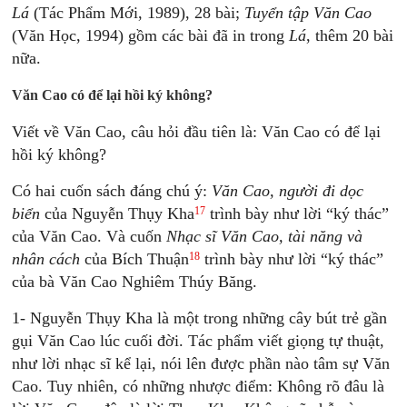
Lá
(Tác Phẩm Mới, 1989), 28 bài;
Tuyển tập Văn Cao
(Văn Học, 1994) gồm các bài đã in trong
Lá
, thêm 20 bài
nữa.
Văn Cao có để lại hồi ký không?
Viết về Văn Cao, câu hỏi đầu tiên là: Văn Cao có để lại
hồi ký không?
Có hai cuốn sách đáng chú ý:
Văn Cao, người đi dọc
17
biển
của Nguyễn Thụy Kha
trình bày như lời “ký thác”
của Văn Cao. Và cuốn
Nhạc sĩ Văn Cao, tài năng và
18
nhân cách
của Bích Thuận
trình bày như lời “ký thác”
của bà Văn Cao Nghiêm Thúy Băng.
1- Nguyễn Thụy Kha là một trong những cây bút trẻ gần
gụi Văn Cao lúc cuối đời. Tác phẩm viết giọng tự thuật,
như lời nhạc sĩ kể lại, nói lên được phần nào tâm sự Văn
Cao. Tuy nhiên, có những nhược điểm: Không rõ đâu là