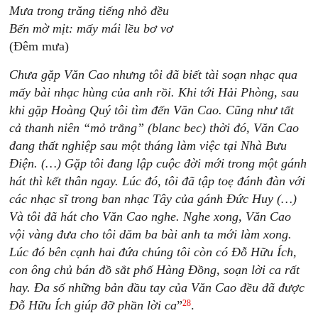
Mưa trong trăng tiếng nhỏ đều
Bến mờ mịt: mấy mái lều bơ vơ
(Đêm mưa)
Chưa gặp Văn Cao nhưng tôi đã biết tài soạn nhạc qua
mấy bài nhạc hùng của anh rồi. Khi tới Hải Phòng, sau
khi gặp Hoàng Quý tôi tìm đến Văn Cao. Cũng như tất
cả thanh niên “mỏ trắng” (blanc bec) thời đó, Văn Cao
đang thất nghiệp sau một tháng làm việc tại Nhà Bưu
Điện. (…) Gặp tôi đang lập cuộc đời mới trong một gánh
hát thì kết thân ngay. Lúc đó, tôi đã tập toẹ đánh đàn với
các nhạc sĩ trong ban nhạc Tây của gánh Đức Huy (…)
Và tôi đã hát cho Văn Cao nghe. Nghe xong, Văn Cao
vội vàng đưa cho tôi dăm ba bài anh ta mới làm xong.
Lúc đó bên cạnh hai đứa chúng tôi còn có Đỗ Hữu Ích,
con ông chủ bán đồ sắt phố Hàng Đồng, soạn lời ca rất
hay. Đa số những bản đầu tay của Văn Cao đều đã được
28
Đỗ Hữu Ích giúp đỡ phần lời ca
”
.