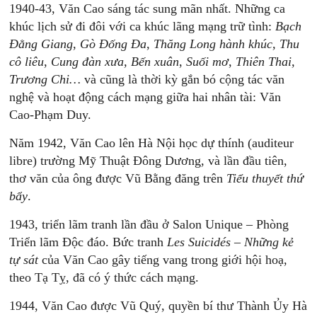
1940-43, Văn Cao sáng tác sung mãn nhất. Những ca
khúc lịch sử đi đôi với ca khúc lãng mạng trữ tình:
Bạch
Đằng Giang
,
Gò Đống Đa
,
Thăng Long hành khúc, Thu
cô liêu
,
Cung đàn xưa, Bến xuân
,
Suối mơ
,
Thiên Thai,
Trương Chi…
và cũng là thời kỳ gắn bó cộng tác văn
nghệ và hoạt động cách mạng giữa hai nhân tài: Văn
Cao-Phạm Duy.
Năm 1942, Văn Cao lên Hà Nội học dự thính (auditeur
libre) trường Mỹ Thuật Đông Dương, và lần đầu tiên,
thơ văn của ông được Vũ Bằng đăng trên
Tiểu thuyết thứ
bẩy
.
1943, triển lãm tranh lần đầu ở Salon Unique – Phòng
Triển lãm Độc đáo. Bức tranh
Les Suicidés
–
Những kẻ
tự sát
của Văn Cao gây tiếng vang trong giới hội hoạ,
theo Tạ Tỵ, đã có ý thức cách mạng.
1944, Văn Cao được Vũ Quý, quyền bí thư Thành Ủy Hà