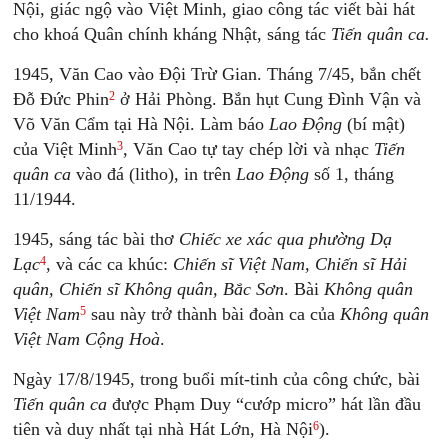
Nội, giác ngộ vào Việt Minh, giao công tác viết bài hát
cho khoá Quân chính kháng Nhật, sáng tác
Tiến quân ca.
1945, Văn Cao vào Đội Trừ Gian. Tháng 7/45, bắn chết
2
Đỗ Đức Phin
ở Hải Phòng. Bắn hụt Cung Đình Vận và
Võ Văn Cẩm tại Hà Nội. Làm báo
Lao Động
(bí mật)
3
của Việt Minh
, Văn Cao tự tay chép lời và nhạc
Tiến
quân ca
vào đá (litho), in trên
Lao Động
số 1, tháng
11/1944.
1945, sáng tác bài thơ
Chiếc xe xác qua phường Dạ
4
Lạc
, và các ca khúc:
Chiến sĩ Việt Nam, Chiến sĩ Hải
quân, Chiến sĩ Không quân, Bắc Sơn
. Bài
Không quân
5
Việt Nam
sau này trở thành bài đoàn ca của
Không quân
Việt Nam Cộng Hoà
.
Ngày 17/8/1945, trong buổi mít-tinh của công chức, bài
Tiến quân ca
được Phạm Duy “cướp micro” hát lần đầu
6
tiên và duy nhất tại nhà Hát Lớn, Hà Nội
).