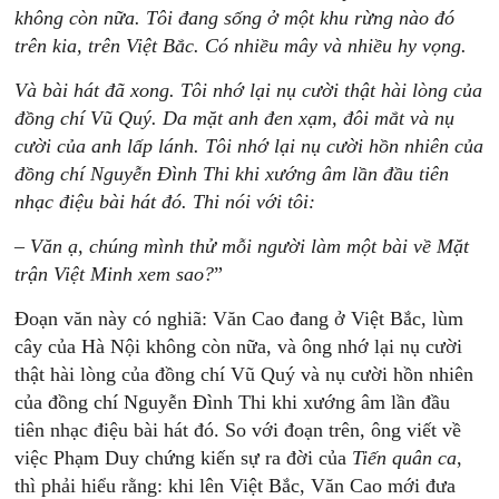
không còn nữa. Tôi đang sống ở một khu rừng nào đó
trên kia, trên Việt Bắc. Có nhiều mây và nhiều hy vọng.
Và bài hát đã xong. Tôi nhớ lại nụ cười thật hài lòng của
đồng chí Vũ Quý. Da mặt anh đen xạm, đôi mắt và nụ
cười của anh lấp lánh. Tôi nhớ lại nụ cười hồn nhiên của
đồng chí Nguyễn Đình Thi khi xướng âm lần đầu tiên
nhạc điệu bài hát đó. Thi nói với tôi:
– Văn ạ, chúng mình thử mỗi người làm một bài về Mặt
trận Việt Minh xem sao?
”
Đoạn văn này có nghiã: Văn Cao đang ở Việt Bắc, lùm
cây của Hà Nội không còn nữa, và ông nhớ lại nụ cười
thật hài lòng của đồng chí Vũ Quý và nụ cười hồn nhiên
của đồng chí Nguyễn Đình Thi khi xướng âm lần đầu
tiên nhạc điệu bài hát đó. So với đoạn trên, ông viết về
việc Phạm Duy chứng kiến sự ra đời của
Tiến quân ca
,
thì phải hiểu rằng: khi lên Việt Bắc, Văn Cao mới đưa