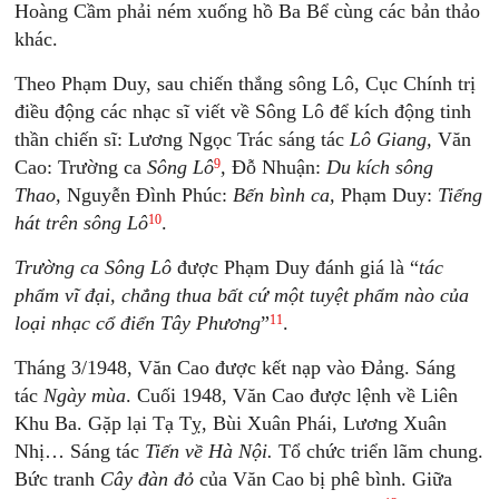
Hoàng Cầm phải ném xuống hồ Ba Bể cùng các bản thảo
khác.
Theo Phạm Duy, sau chiến thắng sông Lô, Cục Chính trị
điều động các nhạc sĩ viết về Sông Lô để kích động tinh
thần chiến sĩ: Lương Ngọc Trác sáng tác
Lô Giang,
Văn
9
Cao: Trường ca
Sông Lô
,
Đỗ Nhuận:
Du kích sông
Thao,
Nguyễn Đình Phúc:
Bến bình ca,
Phạm Duy:
Tiếng
10
hát trên sông Lô
.
Trường ca Sông Lô
được Phạm Duy đánh giá là “
tác
phẩm vĩ đại, chẳng thua bất cứ một tuyệt phẩm nào của
11
loại nhạc cổ điển Tây Phương
”
.
Tháng 3/1948, Văn Cao được kết nạp vào Đảng. Sáng
tác
Ngày mùa
. Cuối 1948, Văn Cao được lệnh về Liên
Khu Ba. Gặp lại Tạ Tỵ, Bùi Xuân Phái, Lương Xuân
Nhị… Sáng tác
Tiến về Hà Nội.
Tổ chức triển lãm chung.
Bức tranh
Cây đàn đỏ
của Văn Cao bị phê bình. Giữa