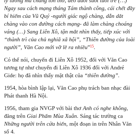
lý tưởng mà chàng tôn thờ, đeo đuổi suốt tuổi trẻ (…)
Ngay sau cách mạng tháng Tám thành công, cái chết đầy
bí hiểm của Vũ Quý -người giác ngộ chàng, dẫn dắt
chàng vào con đường cách mạng- đã làm chàng choáng
váng (…) Sang Liên Xô, tận mắt nhìn thấy, tiếp xúc với
“thành trì của chủ nghiã xã hội”, “Thiên đường của loài
15
người”, Văn Cao mới vỡ lẽ ra nhiều
”
.
Có thể nói, chuyến đi Liên Xô 1952, đối với Văn Cao
tương tự như chuyến đi Liên Xô 1936 đối với André
Gide: họ đã nhìn thấy mặt thật của
“thiên đường”.
1954, hòa bình lập lại, Văn Cao phụ trách ban nhạc đài
Phát thanh Hà Nội.
1956, tham gia NVGP với bài thơ
Anh có nghe không
,
đăng trên
Giai Phẩm Mùa Xuân
. Sáng tác trường ca
Những người trên cửa biển
, một đoạn in trên Nhân Văn
số 4
.