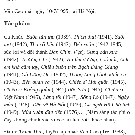
Văn Cao mất ngày 10/7/1995, tại Hà Nội.
Tác phẩm
Ca Khúc:
Buồn tàn thu
(1939),
Thiên thai
(1941),
Suối
mơ
(1942),
Thu cô liêu
(1942),
Bến
xuân
(1942-1945,
sửa lời và đổi thành
Đàn Chim Việt
),
Cung đàn xưa
(1942),
Trương Chi
(1942),
Vui lên đường, Gió núi, Anh
em khá cầm tay, Chiều buồn trên Bạch Đằng Giang
(1941),
Gò Đống Đa
(1942),
Thăng Long hành khúc ca
(1943),
Tiến quân ca
(1944),
Chiến sĩ Hải quân
(1945),
Chiến sĩ Không quân
(1945)
Bắc Sơn
(1945),
Chiến sĩ
Việt Nam
(1945),
Làng tôi
(1947),
Sông Lô
(1947),
Ngày
mùa
(1948),
Tiến về Hà Nội
(1949),
Ca ngợi Hồ Chủ tịch
(1949),
Mùa xuân đầu tiên
(1976)… (Năm sáng tác ghi ở
đây không chính xác vì các tài liệu viết khác nhau).
Đã in:
Thiên Thai,
tuyển tập nhạc Văn Cao (Trẻ, 1988),