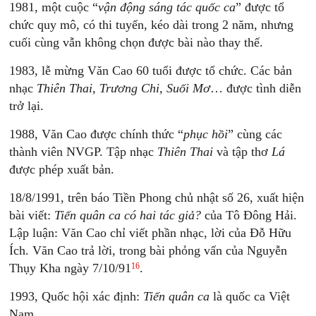
1981, một cuộc “
vận động sáng tác quốc ca
” được tổ
chức quy mô, có thi tuyển, kéo dài trong 2 năm, nhưng
cuối cùng vẫn không chọn được bài nào thay thế.
1983, lễ mừng Văn Cao 60 tuổi được tổ chức. Các bản
nhạc
Thiên Thai, Trương Chi, Suối Mơ
… được tình diễn
trở lại.
1988, Văn Cao được chính thức “
phục hồi
” cùng các
thành viên NVGP. Tập nhạc
Thiên Thai
và tập thơ
Lá
được phép xuất bản.
18/8/1991, trên báo Tiền Phong chủ nhật số 26, xuất hiện
bài viết:
Tiến quân ca
có hai tác giả?
của Tô Đông Hải.
Lập luận: Văn Cao chỉ viết phần nhạc, lời của Đỗ Hữu
Ích. Văn Cao trả lời, trong bài phỏng vấn của Nguyễn
16
Thụy Kha ngày 7/10/91
.
1993, Quốc hội xác định:
Tiến quân ca
là quốc ca Việt
Nam.