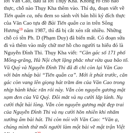
lời Văn Cao, đâu là lời Thụy Kha. Không rõ chỗ nào
thực, chỗ nào Thụy Kha thêm vào. Thí dụ, đoạn viết về
Tiến quân ca
, nếu đem so sánh với bản hồi ký đích thực
của Văn Cao tựa đề
Bài Tiến quân ca
in trên Sông
19
Hương
năm 1987, thì đã bị cắt xén rất nhiều. Những
chỗ có tên Ph. D (Phạm Duy) đã biến mất. Có đoạn sửa
đi và thêm vào mấy chữ mơ hồ cho người ta hiểu đó là
Nguyễn Đình Thi. Thụy Kha viết:
“Căn gác số 171 phố
Mông-grăng, Hà Nội chợt lặng phắc như vừa qua bão tố.
Vũ Quý và Nguyễn Đình Thi đã đi chỉ còn lại Văn Cao
với bản nháp bài “Tiến quân ca”. Mới ít phút trước, căn
gác còn vang lên giọng hát trầm ấm của Văn Cao trong
nhịp hành khúc rắn rỏi này. Vẫn còn nguyên gương mặt
xạm đen của Vũ Quý. Đôi mắt và nụ cười lấp lánh. Nụ
cười thật hài lòng. Vẫn còn nguyên gương mặt đẹp trai
của Nguyễn Đình Thi và nụ cười hồn nhiên khi nhẩm
xướng âm bài hát. Thi còn nói với Văn Cao: “Văn ạ,
chúng mình thử mỗi người làm một bài về mật trận Việt