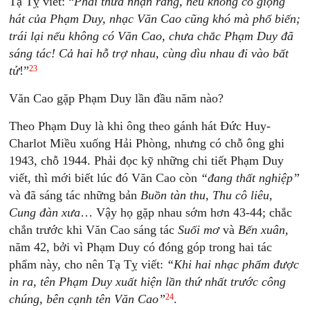
Tạ Tỵ viết: “
Phải thừa nhận rằng, nếu không có giọng
hát của Phạm Duy, nhạc Văn Cao cũng khó mà phổ biến;
trái lại nếu không có Văn Cao, chưa chắc Phạm Duy đã
sáng tác! Cả hai hỗ trợ nhau, cùng dìu nhau đi vào bất
23
tử
!”
Văn Cao gặp Phạm Duy lần đầu năm nào?
Theo Phạm Duy là khi ông theo gánh hát Đức Huy-
Charlot Miều xuống Hải Phòng, nhưng có chỗ ông ghi
1943, chỗ 1944. Phải đọc kỹ những chi tiết Phạm Duy
viết, thì mới biết lúc đó Văn Cao còn
“đang thất nghiệp”
và đã sáng tác những bản
Buồn tàn thu, Thu cô liêu,
Cung đàn xưa
… Vậy họ gặp nhau sớm hơn 43-44; chắc
chắn trước khi Văn Cao sáng tác
Suối mơ
và
Bến xuân,
năm 42, bởi vì Phạm Duy có đóng góp trong hai tác
phẩm này, cho nên Tạ Tỵ viết:
“Khi hai nhạc phẩm được
in ra, tên Phạm Duy xuất hiện lần thứ nhất trước công
24
chúng, bên cạnh tên Văn Cao”
.