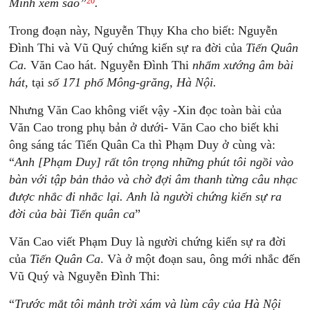
20
Minh xem sao”
.
Trong đoạn này, Nguyễn Thụy Kha cho biết: Nguyễn
Đình Thi và Vũ Quý chứng kiến sự ra đời của
Tiến Quân
Ca.
Văn Cao hát. Nguyễn Đình Thi
nhẩm xướng âm bài
hát,
tại
số 171 phố Mông-grăng, Hà Nội.
Nhưng Văn Cao không viết vậy -Xin đọc toàn bài của
Văn Cao trong phụ bản ở dưới- Văn Cao cho biết khi
ông sáng tác Tiến Quân Ca thì Phạm Duy ở cùng và:
“
Anh [Phạm Duy] rất tôn trọng những phút tôi ngồi vào
bàn với tập bản thảo và chờ đợi âm thanh từng câu nhạc
được nhắc đi nhắc lại. Anh là người chứng kiến sự ra
đời của bài Tiến quân ca
”
Văn Cao viết Phạm Duy là người chứng kiến sự ra đời
của
Tiến Quân Ca
. Và ở một đoạn sau, ông mới nhắc đến
Vũ Quý và Nguyễn Đình Thi:
“
Trước mắt tôi mảnh trời xám và lùm cây của Hà Nội