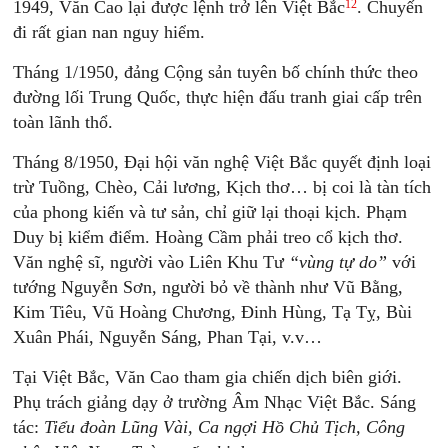
12
1949, Văn Cao lại được lệnh trở lên Việt Bắc
. Chuyến
đi rất gian nan nguy hiểm.
Tháng 1/1950, đảng Cộng sản tuyên bố chính thức theo
đường lối Trung Quốc, thực hiện đấu tranh giai cấp trên
toàn lãnh thổ.
Tháng 8/1950, Đại hội văn nghệ Việt Bắc quyết định loại
trừ Tuồng, Chèo, Cải lương, Kịch thơ… bị coi là tàn tích
của phong kiến và tư sản, chỉ giữ lại thoại kịch. Phạm
Duy bị kiểm điểm. Hoàng Cầm phải treo cổ kịch thơ.
Văn nghệ sĩ, người vào Liên Khu Tư
“vùng tự do”
với
tướng Nguyễn Sơn, người bỏ về thành như Vũ Bằng,
Kim Tiêu, Vũ Hoàng Chương, Đinh Hùng, Tạ Tỵ, Bùi
Xuân Phái, Nguyễn Sáng, Phan Tại, v.v…
Tại Việt Bắc, Văn Cao tham gia chiến dịch biên giới.
Phụ trách giảng dạy ở trường Âm Nhạc Việt Bắc. Sáng
tác:
Tiểu đoàn Lũng Vài, Ca ngợi Hồ Chủ Tịch, Công