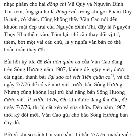
nhạc phẩm cho hai
đồng chí
Vũ Quý và Nguyễn Đình
Thi xem, ông gọi họ là
đồng chí
, trong khi gọi Phạm Duy
là
anh
, có khác. Cũng không thấy Văn Cao nói đến
khuôn mặt đẹp trai của Nguyễn Đình Thi, đấy là Nguyễn
Thụy Kha thêm vào. Tóm lại, chỉ cần thay đổi vị trí,
thêm, bớt một vài câu chữ, là ý nghĩa văn bản có thể
hoàn toàn thay đổi.
Bài hồi ký tựa đề
Bài tiến quân ca
của Văn Cao đăng
trên Sông Hương năm 1987, không đề ngày viết, được
21
cắt ngắn, thành bài
Tại sao tôi viết Tiến quân ca
,
và đề
ngày 7/7/76 để có vẻ như viết trước bản Sông Hương.
Nhưng cũng không loại trừ khả năng bản Sông Hương
được viết từ trước 1976, đến khi được đăng lần đầu, đề
ngày 7/7/76, thì bị cắt xén và sửa chữa. Đến năm 1987,
thời kỳ đổi mới, Văn Cao gửi cho báo Sông Hương bản
đầy đủ.
Bởi vì khi so sánh hai văn bản, thì bản 7/7/76, ngoài việc