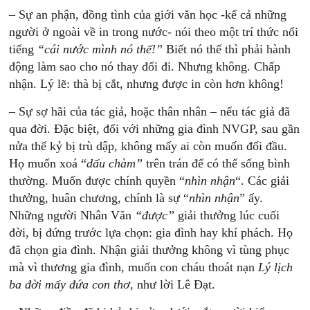
– Sự an phận, đồng tình của giới văn học -kể cả những
người ở ngoài về in trong nước- nói theo một trí thức nổi
tiếng
“cái nước mình nó thế!”
Biết nó thế thì phải hành
động làm sao cho nó thay đổi đi. Nhưng không. Chấp
nhận. Lý lẽ: thà bị cắt, nhưng được in còn hơn không!
– Sự sợ hãi của tác giả, hoặc thân nhân – nếu tác giả đã
qua đời. Đặc biệt, đối với những gia đình NVGP, sau gần
nửa thế kỷ bị trù dập, không mấy ai còn muốn đối đầu.
Họ muốn xoá “
dấu chàm”
trên trán để có thể sống bình
thường. Muốn được chính quyền “
nhìn nhận
“. Các giải
thưởng, huân chương, chính là sự “
nhìn nhận
” ấy.
Những người Nhân Văn
“được”
giải thưởng lúc cuối
đời, bị đứng trước lựa chọn: gia đình hay khí phách. Họ
đã chọn gia đình. Nhận giải thưởng không vì tùng phục
mà vì thương gia đình, muốn con cháu thoát nạn
Lý lịch
ba đời mấy đứa con thơ,
như lời Lê Đạt.