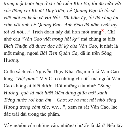
trong một buổi họp ở chi bộ Liên Khu Ba, tôi đã hứa với
các đồng chí Khuất Duy Tiến, Lê Quang Đạo là tôi sẽ
viết một ca khúc về Hà Nội. Tối hôm ấy, tôi đã cùng ăn
cơm với anh Lê Quang Đạo. Anh Đạo đã nắm chặt tay
22
tôi và nói…”
Trích đoạn này dài hơn một trang
. Chỉ
nhờ câu “
Văn Cao viết trong hồi ký”
mà chúng ta biết
Bích Thuận đã được đọc hồi ký của Văn Cao
, ít nhất là
một mảng, ngoài
Bài Tiến Quân Ca
, đã in trên Sông
Hương.
Cuốn sách của Nguyễn Thụy Kha, đoạn mô tả Văn Cao
lùng
“Việt gian”
V.V.C, có những chi tiết mà ngoài Văn
Cao không ai biết được. Rồi những câu như:
“Sông
Hương, quả là một lưỡi kiếm dựng giữa trời xanh –
Tiếng nước rơi bán âm – Chợt xé ra một nỗi nhớ sông
Hương trong cảm xúc,
v.v…”, xem ra rất Văn Cao, lác
đác trải dài trong tác phẩm.
Vậy nguồn của những câu, những chữ ấy là đâu? Nếu lấy