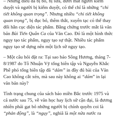
– Những điều đã bị bỏ, bị sửa, dưới mắt người kiểm
duyệt và người bị kiểm duyệt, có thể chỉ là những
“chi
tiết không quan trọng”.
Nhưng nhiều
“chi tiết không
quan trọng”,
bị đục bỏ, thêm thắt, xuyên tạc có thể thay
đổi hẳn cục diện tác phẩm. Bằng chứng trước mắt là văn
bản
Bài Tiến Quân Ca
của Văn Cao. Đó là một hình thức
ngụy tạo tác phẩm, ngụy tạo sự thật. Nhiều tác phẩm
ngụy tạo sẽ dựng nên một lịch sử ngụy tạo.
– Một câu hỏi đặt ra: Tại sao báo Sông Hương, tháng 7-
8/1987 do Tô Nhuận Vỹ tổng biên tập và Nguyễn Khắc
Phê phó tổng biên tập đã
“dám”
in đầy đủ bài của Văn
Cao không cắt xén, mà sau này không ai
“dám
” in lại
văn bản này?
Tình trạng chung của sách báo miền Bắc trước 1975 và
cả nước sau 75, về văn học hay lịch sử cận đại, là đương
nhiên phải gạt bỏ những người bị chính quyền coi là
“phản động”,
là
“ngụy”,
nghiã là
một nửa nước
ra