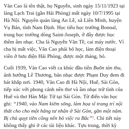
Văn Cao là tên thật, họ Nguyễn, sinh ngày 15/11/1923 tại
làng Lạch Trai (gần Hải Phòng) mất ngày 10/7/1995 tại
Hà Nội. Nguyên quán làng An Lễ, xã Liên Minh, huyện
Vụ Bản, tỉnh Nam Định. Học tiểu học trường Bonnal,
trung học trường dòng Saint-Joseph, ở đây được học
thêm âm nhạc. Cha là Nguyễn Văn Tề, cai máy nước. Vì
cha bị mất việc, Văn Cao phải bỏ học, làm điện thoại
viên ở bưu điện Hải Phòng, được một tháng, bỏ.
Cuối 1939, Văn Cao viết ca khúc đầu tiên
Buồn tàn thu
,
ảnh hưởng Lê Thương, bản nhạc được Phạm Duy đem đi
hát khắp nơi. 1940, Văn Cao đi Hà Nội, Huế, Sài Gòn,
tiếp xúc với phong cảnh nên thơ và âm nhạc trữ tình của
Huế và thơ Hàn Mặc Tử tại Sài Gòn. Từ điển văn học
ghi:
“1940, vào Nam kiếm sống, làm họa sĩ trang trí nội
thất cho cho một hãng tư nhân ở Sài Gòn, gần một năm.
1
Bị chủ quỵt tiền công nên bỏ việc ra Bắc”
.
Chi tiết này
không thấy ghi ở các tài liệu khác. Tựu trung, thời kỳ