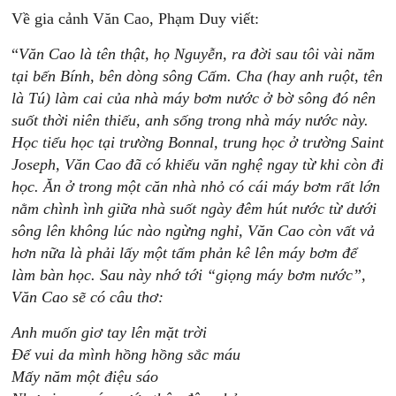
Về gia cảnh Văn Cao, Phạm Duy viết:
“
Văn Cao là tên thật, họ Nguyễn, ra đời sau tôi vài năm
tại bến Bính, bên dòng sông Cấm. Cha (hay anh ruột, tên
là Tú) làm cai của nhà máy bơm nước ở bờ sông đó nên
suốt thời niên thiếu, anh sống trong nhà máy nước này.
Học tiểu học tại trường Bonnal, trung học ở trường Saint
Joseph, Văn Cao đã có khiếu văn nghệ ngay từ khi còn đi
học. Ăn ở trong một căn nhà nhỏ có cái máy bơm rất lớn
nằm chình ình giữa nhà suốt ngày đêm hút nước từ dưới
sông lên không lúc nào ngừng nghỉ, Văn Cao còn vất vả
hơn nữa là phải lấy một tấm phản kê lên máy bơm để
làm bàn học. Sau này nhớ tới “giọng máy bơm nước”,
Văn Cao sẽ có câu thơ:
Anh muốn giơ tay lên mặt trời
Để vui da mình hồng hồng sắc máu
Mấy năm một điệu sáo