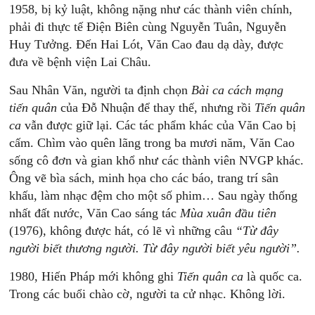
1958, bị kỷ luật, không nặng như các thành viên chính,
phải đi thực tế Điện Biên cùng Nguyễn Tuân, Nguyễn
Huy Tưởng. Đến Hai Lót, Văn Cao đau dạ dày, được
đưa về bệnh viện Lai Châu.
Sau Nhân Văn, người ta định chọn
Bài ca cách mạng
tiến quân
của Đỗ Nhuận để thay thế, nhưng rồi
Tiến quân
ca
vẫn được giữ lại. Các tác phẩm khác của Văn Cao bị
cấm. Chìm vào quên lãng trong ba mươi năm, Văn Cao
sống cô đơn và gian khổ như các thành viên NVGP khác.
Ông vẽ bìa sách, minh họa cho các báo, trang trí sân
khấu, làm nhạc đệm cho một số phim… Sau ngày thống
nhất đất nước, Văn Cao sáng tác
Mùa xuân đầu tiên
(1976), không được hát, có lẽ vì những câu
“Từ đây
người biết thương người. Từ đây người biết yêu người”.
1980, Hiến Pháp mới không ghi
Tiến quân ca
là quốc ca.
Trong các buổi chào cờ, người ta cử nhạc. Không lời.