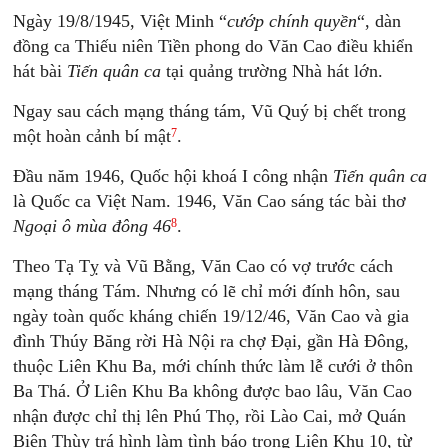
Ngày 19/8/1945, Việt Minh “
cướp chính quyền
“, dàn
đồng ca Thiếu niên Tiền phong do Văn Cao điều khiển
hát bài
Tiến quân ca
tại quảng trường Nhà hát lớn.
Ngay sau cách mạng tháng tám, Vũ Quý bị chết trong
7
một hoàn cảnh bí mật
.
Đầu năm 1946, Quốc hội khoá I công nhận
Tiến quân ca
là Quốc ca Việt Nam. 1946, Văn Cao sáng tác bài thơ
8
Ngoại ô mùa đông 46
.
Theo Tạ Tỵ và Vũ Bằng, Văn Cao có vợ trước cách
mạng tháng Tám. Nhưng có lẽ chỉ mới đính hôn, sau
ngày toàn quốc kháng chiến 19/12/46, Văn Cao và gia
đình Thúy Băng rời Hà Nội ra chợ Đại, gần Hà Đông,
thuộc Liên Khu Ba, mới chính thức làm lễ cưới ở thôn
Ba Thá. Ở Liên Khu Ba không được bao lâu, Văn Cao
nhận được chỉ thị lên Phú Thọ, rồi Lào Cai, mở Quán
Biên Thùy trá hình làm tình báo trong Liên Khu 10, từ