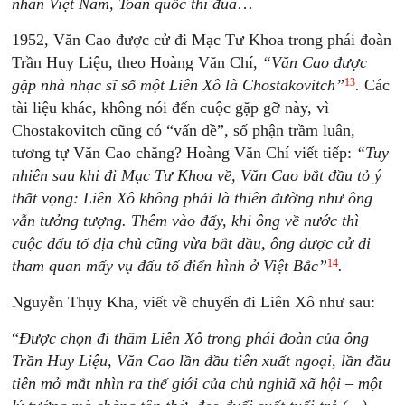
nhân Việt Nam, Toàn quốc thi đua
…
1952, Văn Cao được cử đi Mạc Tư Khoa trong phái đoàn
Trần Huy Liệu, theo Hoàng Văn Chí,
“Văn Cao được
13
gặp nhà nhạc sĩ số một Liên Xô là Chostakovitch”
.
Các
tài liệu khác, không nói đến cuộc gặp gỡ này, vì
Chostakovitch cũng có “vấn đề”, số phận trầm luân,
tương tự Văn Cao chăng? Hoàng Văn Chí viết tiếp:
“Tuy
nhiên sau khi đi Mạc Tư Khoa về, Văn Cao bắt đầu tỏ ý
thất vọng: Liên Xô không phải là thiên đường như ông
vẫn tưởng tượng. Thêm vào đấy, khi
ông về nước thì
cuộc đấu tố địa chủ cũng vừa bắt đầu, ông được cử đi
14
tham quan mấy vụ đấu tố điển hình ở Việt Bắc”
.
Nguyễn Thụy Kha, viết về chuyến đi Liên Xô như sau:
“
Được chọn đi thăm Liên Xô trong phái đoàn của ông
Trần Huy Liệu, Văn Cao lần đầu tiên xuất ngoại, lần đầu
tiên mở mắt nhìn ra thế giới của chủ nghiã xã hội – một