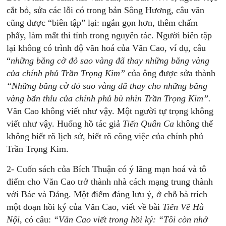
cắt bỏ, sửa các lỗi có trong bản Sông Hương, câu văn
cũng được “biên tập” lại: ngắn gọn hơn, thêm chấm
phẩy, làm mất thi tính trong nguyên tác. Người biên tập
lại không có trình độ văn hoá của Văn Cao, ví dụ, câu
“
những băng cờ đỏ sao vàng đã thay những băng vàng
của chính phủ Trần Trọng Kim”
của ông được sửa thành
“Những băng cờ đỏ sao vàng đã thay cho những băng
vàng bẩn thỉu của chính phủ bù nhìn Trần Trọng Kim”.
Văn Cao không viết như vậy. Một người tự trọng không
viết như vậy. Huống hồ tác giả
Tiến Quân Ca
không thể
không biết rõ lịch sử, biết rõ công việc của chính phủ
Trần Trọng Kim.
2- Cuốn sách của Bích Thuận có ý lãng mạn hoá và tô
điểm cho Văn Cao trở thành nhà cách mạng trung thành
với Bác và Đảng. Một điểm đáng lưu ý, ở chỗ bà trích
một đoạn hồi ký của Văn Cao, viết về bài
Tiến Về Hà
Nội
, có câu:
“Văn Cao viết trong hồi ký: “Tôi còn nhớ