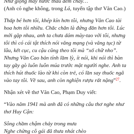
Như giọng máy nước thâu đêm chảy…
(Anh có nghe không
,
trong
Lá,
tuyển tập thơ Văn Cao.)
Thấp bé hơn tôi, khép kín hơn tôi, nhưng Văn Cao tài
hoa hơn tôi nhiều. Chắc chắn là đứng đắn hơn tôi. Lúc
mới gặp
nhau, anh ta chưa dám mày-tao với tôi, nhưng
tôi thì có cái tật thích nói văng mạng (và văng tục) từ
lâu, kết cục, cu cậu cũng theo tôi mà “xổ chữ nho”.
Nhưng Văn Cao bản tính lầm lỳ, ít nói, khi nói thì bàn
tay gầy gò luôn luôn múa trước mặt người nghe. Anh ta
thích hút thuốc lào từ khi còn trẻ, có lần say thuốc ngã
27
vào tay tôi. Về sau, anh còn nghiện rượu rất nặng
”
.
Nhận xét về thơ Văn Cao, Phạm Duy viết:
“
Vào năm 1941 mà anh đã có những câu thơ nghe như
thơ Huy Cận:
Sông chầm chậm chảy trong mưa
Nghe chừng cô gái đã thưa nhát chèo