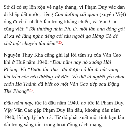
Sở dĩ có sự lộn xộn về ngày tháng, vì Phạm Duy vác đàn
đi khắp đất nước, riêng
Con đường cái quan
(xuyên Việt)
ông đi về ít nhất 5 lần trong kháng chiến, và Văn Cao
cũng viết: “
Tôi thường nhìn Ph. D. mỗi lần anh đóng gói
đi xa và lắng nghe tiếng còi tàu ngoài ga Hàng Cỏ để
25
chờ một chuyến tàu đêm”
.
Nguyễn Thụy Kha cũng ghi lại lời tâm sự của Văn Cao
khi ở Huế năm 1940: “
Đầu năm nay nó xuống Hải
Phòng. Và “Buồn tàn thu” đã được nó lôi đi hát vang
lên trên các nẻo đường xứ Bắc. Và thế là người yêu nhạc
chốn Hà Thành đã biết có một Văn Cao tiếp sau Đặng
26
Thế Phong
”
.
Đầu năm nay,
tức là đầu năm 1940,
nó
tức là Phạm Duy.
Vậy Văn Cao gặp Phạm Duy lần đầu, khoảng đầu năm
1940, là hợp lý hơn cả
.
Từ đó phát xuất một tình bạn lâu
dài trong sáng tác, trong hoạt động cách mạng.