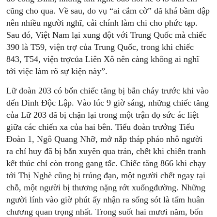
cũng cho qua. Về sau, do vụ “ai cắm cờ” đã khá bầm dập
nên nhiều người nghĩ, cải chính làm chi cho phức tạp.
Sau đó, Việt Nam lại xung đột với Trung Quốc mà chiếc
390 là T59, viện trợ của Trung Quốc, trong khi chiếc
843, T54, viện trợcủa Liên Xô nên càng không ai nghĩ
tới việc làm rõ sự kiện này”.
Lữ đoàn 203 có bốn chiếc tăng bị bắn cháy trước khi vào
đến Dinh Độc Lập. Vào lúc 9 giờ sáng, những chiếc tăng
của Lữ 203 đã bị chặn lại trong một trận đọ sức ác liệt
giữa các chiến xa của hai bên. Tiểu đoàn trưởng Tiểu
Đoàn 1, Ngô Quang Nhỡ, mở nắp tháp pháo nhô người
ra chỉ huy đã bị bắn xuyên qua trán, chết khi chiến tranh
kết thúc chỉ còn trong gang tấc. Chiếc tăng 866 khi chạy
tới Thị Nghè cũng bị trúng đạn, một người chết ngay tại
chỗ, một người bị thương nặng rớt xuốngđường. Những
người lính vào giờ phút ấy nhận ra sống sót là tấm huân
chương quan trọng nhất. Trong suốt hai mươi năm, bốn