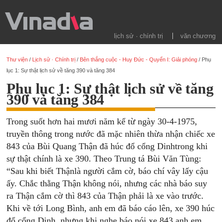
lịch sử · chính trị
văn chương
Thư viện
/
Lịch sử · Chính trị
/
Bên thắng cuộc - Huy Đức - Quyển I: Giải phóng
/
Phụ
lục 1: Sự thật lịch sử về tăng 390 và tăng 384
Phụ lục 1: Sự thật lịch sử về tăng
390 và tăng 384
Trong suốt hơn hai mươi năm kể từ ngày 30-4-1975,
truyền thông trong nước đã mặc nhiên thừa nhận chiếc xe
843 của Bùi Quang Thận đã húc đổ cổng Dinhtrong khi
sự thật chính là xe 390. Theo Trung tá Bùi Văn Tùng:
“Sau khi biết Thậnlà người cắm cờ, báo chí vây lấy cậu
ấy. Chắc thằng Thận không nói, nhưng các nhà báo suy
ra Thận cắm cờ thì 843 của Thận phải là xe vào trước.
Khi về tới Long Bình, anh em đã báo cáo lên, xe 390 húc
đổ cổng Dinh, nhưng khi nghe báo nói xe 843 anh em