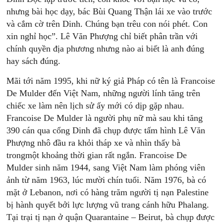
nhưng bài học dạy, bác Bùi Quang Thận lái xe vào trước
và cắm cờ trên Dinh. Chúng bạn trêu con nói phét. Con
xin nghỉ học”. Lê Văn Phượng chỉ biết phân trần với
chính quyền địa phương nhưng nào ai biết là anh đúng
hay sách đúng.
Mãi tới năm 1995, khi nữ ký giả Pháp có tên là Francoise
De Mulder đến Việt Nam, những người lính tăng trên
chiếc xe làm nên lịch sử ấy mới có dịp gặp nhau.
Francoise De Mulder là người phụ nữ mà sau khi tăng
390 cán qua cổng Dinh đã chụp được tấm hình Lê Văn
Phượng nhô đầu ra khỏi tháp xe và nhìn thấy bà
trongmột khoảng thời gian rất ngắn. Francoise De
Mulder sinh năm 1944, sang Việt Nam làm phóng viên
ảnh từ năm 1963, lúc mười chín tuổi. Năm 1976, bà có
mặt ở Lebanon, nơi có hàng trăm người tị nạn Palestine
bị hành quyết bởi lực lượng vũ trang cánh hữu Phalang.
Tại trại tị nạn ở quận Quarantaine – Beirut, bà chụp được