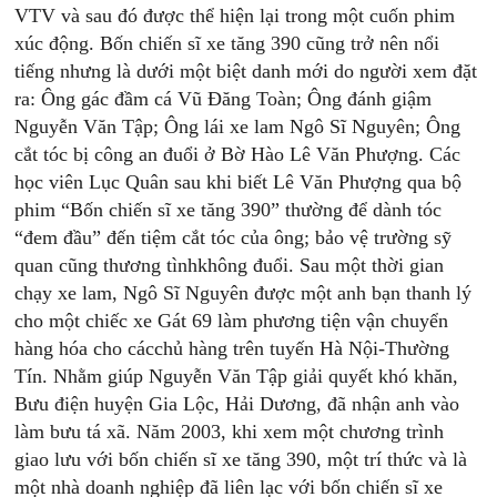
VTV và sau đó được thể hiện lại trong một cuốn phim
xúc động. Bốn chiến sĩ xe tăng 390 cũng trở nên nổi
tiếng nhưng là dưới một biệt danh mới do người xem đặt
ra: Ông gác đầm cá Vũ Đăng Toàn; Ông đánh giậm
Nguyễn Văn Tập; Ông lái xe lam Ngô Sĩ Nguyên; Ông
cắt tóc bị công an đuổi ở Bờ Hào Lê Văn Phượng. Các
học viên Lục Quân sau khi biết Lê Văn Phượng qua bộ
phim “Bốn chiến sĩ xe tăng 390” thường để dành tóc
“đem đầu” đến tiệm cắt tóc của ông; bảo vệ trường sỹ
quan cũng thương tìnhkhông đuổi. Sau một thời gian
chạy xe lam, Ngô Sĩ Nguyên được một anh bạn thanh lý
cho một chiếc xe Gát 69 làm phương tiện vận chuyển
hàng hóa cho cácchủ hàng trên tuyến Hà Nội-Thường
Tín. Nhằm giúp Nguyễn Văn Tập giải quyết khó khăn,
Bưu điện huyện Gia Lộc, Hải Dương, đã nhận anh vào
làm bưu tá xã. Năm 2003, khi xem một chương trình
giao lưu với bốn chiến sĩ xe tăng 390, một trí thức và là
một nhà doanh nghiệp đã liên lạc với bốn chiến sĩ xe