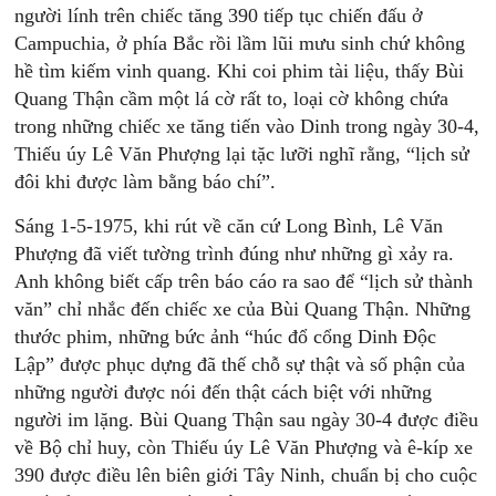
người lính trên chiếc tăng 390 tiếp tục chiến đấu ở
Campuchia, ở phía Bắc rồi lầm lũi mưu sinh chứ không
hề tìm kiếm vinh quang. Khi coi phim tài liệu, thấy Bùi
Quang Thận cầm một lá cờ rất to, loại cờ không chứa
trong những chiếc xe tăng tiến vào Dinh trong ngày 30-4,
Thiếu úy Lê Văn Phượng lại tặc lưỡi nghĩ rằng, “lịch sử
đôi khi được làm bằng báo chí”.
Sáng 1-5-1975, khi rút về căn cứ Long Bình, Lê Văn
Phượng đã viết tường trình đúng như những gì xảy ra.
Anh không biết cấp trên báo cáo ra sao để “lịch sử thành
văn” chỉ nhắc đến chiếc xe của Bùi Quang Thận. Những
thước phim, những bức ảnh “húc đổ cổng Dinh Độc
Lập” được phục dựng đã thế chỗ sự thật và số phận của
những người được nói đến thật cách biệt với những
người im lặng. Bùi Quang Thận sau ngày 30-4 được điều
về Bộ chỉ huy, còn Thiếu úy Lê Văn Phượng và ê-kíp xe
390 được điều lên biên giới Tây Ninh, chuẩn bị cho cuộc