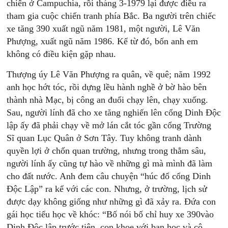
chiến ở Campuchia, rồi tháng 3-1979 lại được điều ra
tham gia cuộc chiến tranh phía Bắc. Ba người trên chiếc
xe tăng 390 xuất ngũ năm 1981, một người, Lê Văn
Phượng, xuất ngũ năm 1986. Kể từ đó, bốn anh em
không có điều kiện gặp nhau.
Thượng úy Lê Văn Phượng ra quân, về quê; năm 1992
anh học hớt tóc, rồi dựng lều hành nghề ở bờ hào bên
thành nhà Mạc, bị công an đuổi chạy lên, chạy xuống.
Sau, người lính đã cho xe tăng nghiến lên cổng Dinh Độc
lập ấy đã phải chạy về mở lán cắt tóc gần cổng Trường
Sĩ quan Lục Quân ở Sơn Tây. Tuy không tranh dành
quyền lợi ở chốn quan trường, nhưng trong thẳm sâu,
người lính ấy cũng tự hào về những gì mà mình đã làm
cho đất nước. Anh đem câu chuyện “húc đổ cổng Dinh
Độc Lập” ra kể với các con. Nhưng, ở trường, lịch sử
được dạy không giống như những gì đã xảy ra. Đứa con
gái học tiểu học về khóc: “Bố nói bố chỉ huy xe 390vào
Dinh Độc lập trước tiên, con khoe với bạn học và cô,