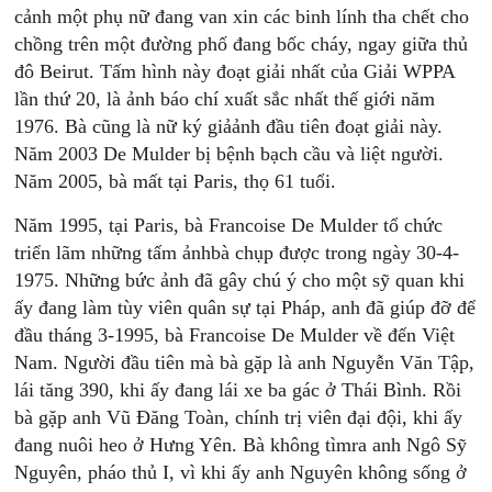
cảnh một phụ nữ đang van xin các binh lính tha chết cho
chồng trên một đường phố đang bốc cháy, ngay giữa thủ
đô Beirut. Tấm hình này đoạt giải nhất của Giải WPPA
lần thứ 20, là ảnh báo chí xuất sắc nhất thế giới năm
1976. Bà cũng là nữ ký giảảnh đầu tiên đoạt giải này.
Năm 2003 De Mulder bị bệnh bạch cầu và liệt người.
Năm 2005, bà mất tại Paris, thọ 61 tuổi.
Năm 1995, tại Paris, bà Francoise De Mulder tổ chức
triển lãm những tấm ảnhbà chụp được trong ngày 30-4-
1975. Những bức ảnh đã gây chú ý cho một sỹ quan khi
ấy đang làm tùy viên quân sự tại Pháp, anh đã giúp đỡ để
đầu tháng 3-1995, bà Francoise De Mulder về đến Việt
Nam. Người đầu tiên mà bà gặp là anh Nguyễn Văn Tập,
lái tăng 390, khi ấy đang lái xe ba gác ở Thái Bình. Rồi
bà gặp anh Vũ Đăng Toàn, chính trị viên đại đội, khi ấy
đang nuôi heo ở Hưng Yên. Bà không tìmra anh Ngô Sỹ
Nguyên, pháo thủ I, vì khi ấy anh Nguyên không sống ở