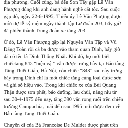
địa phương. Cuối cùng, bà đến Sơn Tây gặp Lê Văn
Phượng đúng khi anh đang hành nghề cắt tóc. Sau cuộc
gặp đó, ngày 22-6-1995, Thiếu úy Lê Văn Phượng được
mời dự lễ kỷ niệm ngày thành lập Lữ đoàn 203, bấy giờ
đã phiên thành Trung đoàn xe tăng 203.
Ở đó, Lê Văn Phượng gặp lại Nguyễn Văn Tập và Vũ
Đăng Toàn rồi cả ba được vào tham quan Dinh, bấy giờ
đã có tên là Dinh Thống Nhất. Khi đó, họ mới biết
chiếctăng 843 “hiện vật” vẫn được trưng bày tại Bảo tàng
Tăng Thiết Giáp, Hà Nội, còn chiếc “843” sau này trưng
bày trong Dinh chỉ là một chiếc tăng cùng loại được sơn
và ghi số hiệu vào. Trong khi chiếc xe của Bùi Quang
Thận được sơn phết, bảo dưỡng, lau chùi, nâng niu từ
sau 30-4-1975 đến nay, tăng 390 vẫn rong ruổi trên chiến
trường Campuchia, mãi đến sau 1995 mới được đem về
Bảo tàng Tăng Thiết Giáp.
Chuyến đi của Bà Francoise De Mulder được phát trên