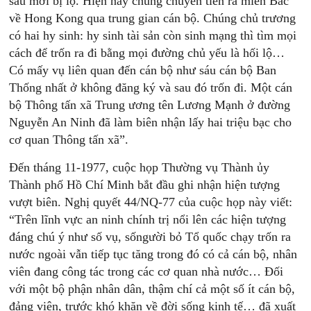
sau mới bị lộ. Hiện nay chúng chuyển tiền ra miền Bắc
về Hong Kong qua trung gian cán bộ. Chúng chủ trương
có hai hy sinh: hy sinh tài sản còn sinh mạng thì tìm mọi
cách để trốn ra đi bằng mọi đường chủ yếu là hối lộ…
Có mấy vụ liên quan đến cán bộ như sáu cán bộ Ban
Thống nhất ở không đăng ký và sau đó trốn đi. Một cán
bộ Thông tấn xã Trung ương tên Lương Mạnh ở đường
Nguyễn An Ninh đã làm biên nhận lấy hai triệu bạc cho
cơ quan Thông tấn xã”.
Đến tháng 11-1977, cuộc họp Thường vụ Thành ủy
Thành phố Hồ Chí Minh bắt đầu ghi nhận hiện tượng
vượt biên. Nghị quyết 44/NQ-77 của cuộc họp này viết:
“Trên lĩnh vực an ninh chính trị nổi lên các hiện tượng
đáng chú ý như số vụ, sốngười bỏ Tổ quốc chạy trốn ra
nước ngoài vẫn tiếp tục tăng trong đó có cả cán bộ, nhân
viên đang công tác trong các cơ quan nhà nước… Đối
với một bộ phận nhân dân, thậm chí cả một số ít cán bộ,
đảng viên, trước khó khăn về đời sống kinh tế… đã xuất