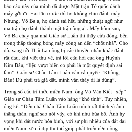
báo cáo này của mình đã được Mặt trận Tổ quốc đánh
máy gởi đi. Hai lần trước thì họ không chịu đánh máy.
Nhưng, Võ Ba ạ, họ đánh sai hết, những thuật ngữ như
ma trận họ đánh thành mặt trận ông ạ”. Mấy hôm sau,
Võ Ba chạy qua nhà Giáo sư Luân thì thấy cửa đóng, bên
trong thấp thoáng bóng mấy công an đến “chốt nhà”. Cho
dù, sang tới Thái Lan ông bị các thuyền nhân khác đánh
rất đau, khi viết thư về, trả lời câu hỏi của ông Huỳnh
Kim Báu, “liệu vượt biên có phải là một quyết định sai
lầm”, Giáo sư Châu Tâm Luân vẫn cả quyết: “Không,
Báu! Dù phải trả giá đắt, mình vẫn thấy đi là đúng”.
Trong số các trí thức miền Nam, ông Võ Văn Kiệt “xếp”
Giáo sư Châu Tâm Luân vào hàng “khó tính”. Tuy nhiên,
ông kể: “Đến nhà Châu Tâm Luân mình rất thích vì ảnh
thẳng thắn, nghĩ sao nói vậy, có khi như búa bổ. Ảnh hy
vọng khi đất nước hòa bình, với sự phì nhiêu của đất đai
miền Nam, sẽ có dịp thi thố giúp phát triển nền nông