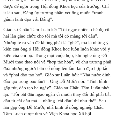
được để ngồi trong Hội đồng Khoa học của trường. Chỉ
ít lâu sau, Đảng ủy trường nhận xét ông muốn “tranh
giành lãnh đạo với Đảng”.
Giáo sư Châu Tâm Luân kể: “Tôi ngạc nhiên, chế độ cũ
hai lần giao chức cho tôi mà tôi có màng tới đâu”.
Nhưng té ra vấn đề không phải là “ghế”, mà là những ý
kiến của ông ở Hội đồng Khoa học luôn luôn khác với ý
kiến của chi bộ. Trong một cuộc họp, khi nghe ông Đỗ
Mười thao thao nói về “hợp tác hóa”, về chủ trương phải
đưa những người bần cố nông lên làm lãnh đạo hợp tác
và “phải đào tạo họ”, Giáo sư Luân hỏi: “Nhà nước định
đào tạo trong bao lâu?”. Ông Đỗ Mười nói: “Tình hình
gấp rút, đào tạo ba ngày”. Giáo sư Châu Tâm Luân nhớ
lại: “Tôi bắt đầu ngao ngán vì muốn thay đổi thì phải bắt
đầu từ cái đầu mà… những ‘cái đầu’ thì như thế”. Sau
lần gặp ông Đỗ Mười, nhà kinh tế nông nghiệp Châu
Tâm Luân được đưa về Viện Khoa học Xã hội.