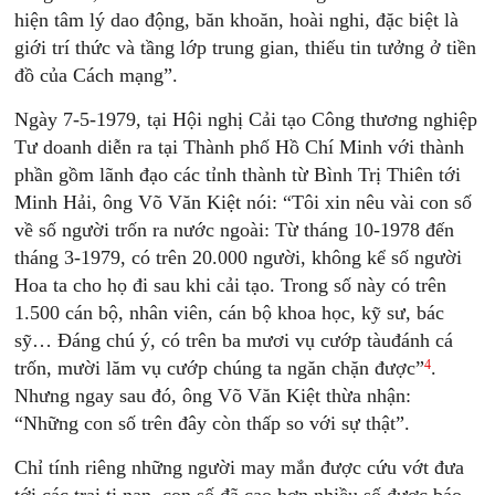
hiện tâm lý dao động, băn khoăn, hoài nghi, đặc biệt là
giới trí thức và tầng lớp trung gian, thiếu tin tưởng ở tiền
đồ của Cách mạng”.
Ngày 7-5-1979, tại Hội nghị Cải tạo Công thương nghiệp
Tư doanh diễn ra tại Thành phố Hồ Chí Minh với thành
phần gồm lãnh đạo các tỉnh thành từ Bình Trị Thiên tới
Minh Hải, ông Võ Văn Kiệt nói: “Tôi xin nêu vài con số
về số người trốn ra nước ngoài: Từ tháng 10-1978 đến
tháng 3-1979, có trên 20.000 người, không kể số người
Hoa ta cho họ đi sau khi cải tạo. Trong số này có trên
1.500 cán bộ, nhân viên, cán bộ khoa học, kỹ sư, bác
sỹ… Đáng chú ý, có trên ba mươi vụ cướp tàuđánh cá
4
trốn, mười lăm vụ cướp chúng ta ngăn chặn được”
.
Nhưng ngay sau đó, ông Võ Văn Kiệt thừa nhận:
“Những con số trên đây còn thấp so với sự thật”.
Chỉ tính riêng những người may mắn được cứu vớt đưa