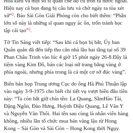
Hoa kiều và một số sĩ quan chế độ cũ trốn ra nước ngoài.
Hiện nay cả bọn đang bị câu lưu và chờ ngày ra tòa xét
2
xử”
. Báo Sài Gòn Giải Phóng còn cho biết thêm: “Phần
lớn số này là những sĩ quan ngụy ác ôn, trốn tránh học
3
tập cải tạo”
.
Tờ Tin Sáng viết tiếp: “Sau khi cả bọn bị bắt, Ủy ban
Quân quản đã đến tiếp thu căn nhà lầu hai tầng tại số 39
Phan Châu Trinh vào lúc 4 giờ 15 phút ngày 26-8.Đây là
tiệm vàng Kim Đô, bán các loại nữ trang bằng vàng ở
phía ngoài, nhưng phía trong là cả một cơ sở đúc vàng”.
Biên bản họp Trung ương Cục do ông Hà Phú Thuận lập
vào ngày 3-9-1975 cho biết chi tiết vụ vượt biên đầu tiên
này: “Ta còn bắt giữ chín tên: La Quang, SầmHào Tài,
Đặng Ngôn, Đào Hưng, Huỳnh Diệu Quang, Lê Văn Y
và Nguyễn Văn Thôi. Hai tên sau cùng là nhân viên hàng
không, nhiều lần tổ chức mua bán vàng lậu từ Hong
Kong – Sài Gòn và Sài Gòn – Hong Kong thời Ngụy.