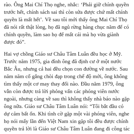
rào. Ông Mai Chí Thọ nghe, nhắc: ‘Phải giữ chính quyền
trước hết, chính sách sai thì còn sửa được chứ mất chính
quyền là mất hết’. Về sau tôi mới thấy ông Mai Chí Thọ
đã nói rất thật lòng, họ đã ngủ rừng hàng chục năm để có
chính quyền, làm sao họ để mất cái mà họ vừa giành
được đó”.
Hai vợ chồng Giáo sư Châu Tâm Luân đều học ở Mỹ.
Trước năm 1975, gia đình ông đã định cư ở một nước
Bắc Âu, nhưng cả hai đều chọn con đường về nước. Sau
năm năm cố gắng chòi đạp trong chế độ mới, ông không
tìm thấy một cơ may thay đổi nào. Đầu năm 1979, ông
vẫn còn được trả lời phỏng vấn các phóng viên nước
ngoài, nhưng càng về sau thì không thấy nhà báo nào gặp
ông nữa. Giáo sư Châu Tâm Luân nói: “Tôi bắt đầu có
dự cảm bất ổn. Khi tình cờ gặp một vài phóng viên, nghe
họ nói mấy lần đến Việt Nam xin gặp tôi đều được chính
quyền trả lời là Giáo sư Châu Tâm Luân đang đi công tác