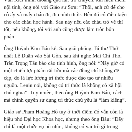
nội tình, ông nói với Giáo sư Sơn: “Thôi, anh cứ để cho
cô ấy và mấy cháu đi, đi chính thức. Bên đó có điều kiện
cho các cháu học hành. Sau này nếu các cháu trở về thì
tốt, nếu không, tôi với anh cũng được làm tròn bổn
phận”.
Ông Huỳnh Kim Báu kể: Sau giải phóng, Bí thư Thứ
nhất Lê Duẩn vào Sài Gòn, sau khi nghe Mai Chí Thọ,
Trần Trọng Tân báo cáo tình hình, ông nói: “Nãy giờ có
một chiến lợi phẩm rất lớn mà các đồng chí không đề
cập, đó là lực lượng trí thức được đào tạo từ nhiều
nguồn. Lenin nói, không có trí thức là không có xã hội
chủ nghĩa”. Tuy nhiên, theo ông Huỳnh Kim Báu, cách
mà chính quyền sử dụng trí thức chủ yếu là “làm kiểng”.
Giáo sư Phạm Hoàng Hộ tuy ở thời điểm đó vẫn còn là
hiệu phó Đại học Khoa học, nhưng theo ông Báu: “Đấy
chỉ là một chức vụ bù nhìn, không có vai trò gì trong