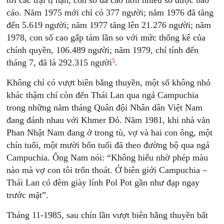
tới các trại tị nạn, con số đã cao hơn nhiều số được báo
cáo. Năm 1975 mới chỉ có 377 người; năm 1976 đã tăng
đến 5.619 người; năm 1977 tăng lên 21.276 người; năm
1978, con số cao gấp tám lần so với mức thống kê của
chính quyền, 106.489 người; năm 1979, chỉ tính đến
5
tháng 7, đã là 292.315 người
.
Không chỉ có vượt biên bằng thuyền, một số không nhỏ
khác thậm chí còn đến Thái Lan qua ngả Campuchia
trong những năm tháng Quân đội Nhân dân Việt Nam
đang đánh nhau với Khmer Đỏ. Năm 1981, khi nhà văn
Phan Nhật Nam đang ở trong tù, vợ và hai con ông, một
chín tuổi, một mười bốn tuổi đã theo đường bộ qua ngả
Campuchia. Ông Nam nói: “Không hiểu nhờ phép màu
nào mà vợ con tôi trốn thoát. Ở biên giới Campuchia –
Thái Lan có đêm giày lính Pol Pot gần như đạp ngay
trước mặt”.
Tháng 11-1985, sau chín lần vượt biên bằng thuyền bất