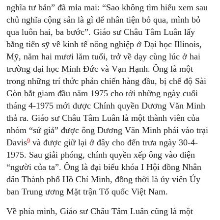
nghĩa tư bản” đã mỉa mai: “Sao không tìm hiểu xem sau
chủ nghĩa cộng sản là gì để nhân tiện bỏ qua, mình bỏ
qua luôn hai, ba bước”. Giáo sư Châu Tâm Luân lấy
bằng tiến sỹ về kinh tế nông nghiệp ở Đại học Illinois,
Mỹ, năm hai mươi lăm tuổi, trở về dạy cùng lúc ở hai
trường đại học Minh Đức và Vạn Hạnh. Ông là một
trong những trí thức phản chiến hàng đầu, bị chế độ Sài
Gòn bắt giam đầu năm 1975 cho tới những ngày cuối
tháng 4-1975 mới được Chính quyền Dương Văn Minh
thả ra. Giáo sư Châu Tâm Luân là một thành viên của
nhóm “sứ giả” được ông Dương Văn Minh phái vào trại
9
Davis
và được giữ lại ở đây cho đến trưa ngày 30-4-
1975. Sau giải phóng, chính quyền xếp ông vào diện
“người của ta”. Ông là đại biểu khóa I Hội đồng Nhân
dân Thành phố Hồ Chí Minh, đồng thời là ủy viên Ủy
ban Trung ương Mặt trận Tổ quốc Việt Nam.
Về phía mình, Giáo sư Châu Tâm Luân cũng là một