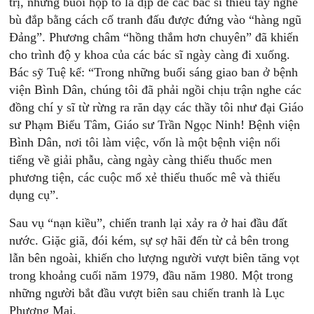
trị, những buổi họp tổ là dịp để các bác sĩ thiếu tay nghề
bù đắp bằng cách cố tranh đấu được đứng vào “hàng ngũ
Đảng”. Phương châm “hồng thắm hơn chuyên” đã khiến
cho trình độ y khoa của các bác sĩ ngày càng đi xuống.
Bác sỹ Tuệ kể: “Trong những buổi sáng giao ban ở bệnh
viện Bình Dân, chúng tôi đã phải ngồi chịu trận nghe các
đồng chí y sĩ từ rừng ra răn dạy các thầy tôi như đại Giáo
sư Phạm Biểu Tâm, Giáo sư Trần Ngọc Ninh! Bệnh viện
Bình Dân, nơi tôi làm việc, vốn là một bệnh viện nổi
tiếng về giải phẫu, càng ngày càng thiếu thuốc men
phương tiện, các cuộc mổ xẻ thiếu thuốc mê và thiếu
dụng cụ”.
Sau vụ “nạn kiều”, chiến tranh lại xảy ra ở hai đầu đất
nước. Giặc giã, đói kém, sự sợ hãi đến từ cả bên trong
lẫn bên ngoài, khiến cho lượng người vượt biên tăng vọt
trong khoảng cuối năm 1979, đầu năm 1980. Một trong
những người bắt đầu vượt biên sau chiến tranh là Lục
Phương Mai.