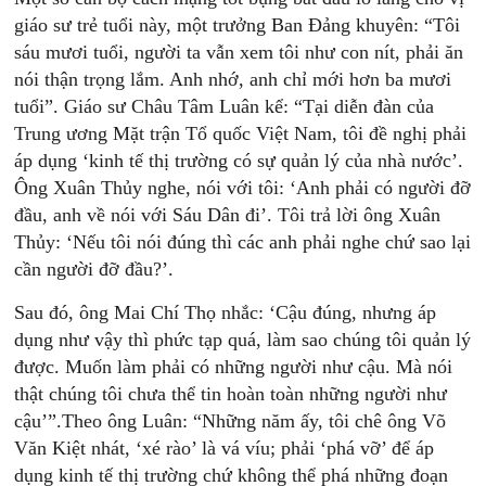
giáo sư trẻ tuổi này, một trưởng Ban Đảng khuyên: “Tôi
sáu mươi tuổi, người ta vẫn xem tôi như con nít, phải ăn
nói thận trọng lắm. Anh nhớ, anh chỉ mới hơn ba mươi
tuổi”. Giáo sư Châu Tâm Luân kể: “Tại diễn đàn của
Trung ương Mặt trận Tổ quốc Việt Nam, tôi đề nghị phải
áp dụng ‘kinh tế thị trường có sự quản lý của nhà nước’.
Ông Xuân Thủy nghe, nói với tôi: ‘Anh phải có người đỡ
đầu, anh về nói với Sáu Dân đi’. Tôi trả lời ông Xuân
Thủy: ‘Nếu tôi nói đúng thì các anh phải nghe chứ sao lại
cần người đỡ đầu?’.
Sau đó, ông Mai Chí Thọ nhắc: ‘Cậu đúng, nhưng áp
dụng như vậy thì phức tạp quá, làm sao chúng tôi quản lý
được. Muốn làm phải có những người như cậu. Mà nói
thật chúng tôi chưa thể tin hoàn toàn những người như
cậu’”.Theo ông Luân: “Những năm ấy, tôi chê ông Võ
Văn Kiệt nhát, ‘xé rào’ là vá víu; phải ‘phá vỡ’ để áp
dụng kinh tế thị trường chứ không thể phá những đoạn