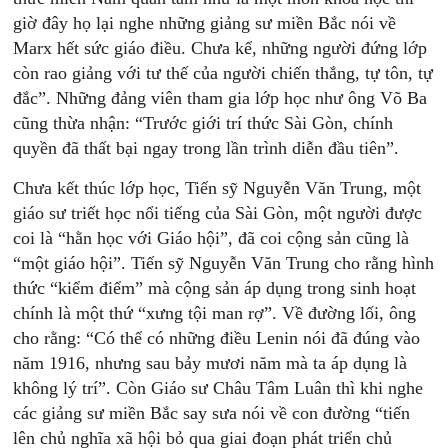
giờ đây họ lại nghe những giảng sư miền Bắc nói về
Marx hết sức giáo điều. Chưa kể, những người đứng lớp
còn rao giảng với tư thế của người chiến thắng, tự tôn, tự
đắc”. Những đảng viên tham gia lớp học như ông Võ Ba
cũng thừa nhận: “Trước giới trí thức Sài Gòn, chính
quyền đã thất bại ngay trong lần trình diễn đầu tiên”.
Chưa kết thúc lớp học, Tiến sỹ Nguyễn Văn Trung, một
giáo sư triết học nổi tiếng của Sài Gòn, một người được
coi là “hằn học với Giáo hội”, đã coi cộng sản cũng là
“một giáo hội”. Tiến sỹ Nguyễn Văn Trung cho rằng hình
thức “kiểm điểm” mà cộng sản áp dụng trong sinh hoạt
chính là một thứ “xưng tội man rợ”. Về đường lối, ông
cho rằng: “Có thể có những điều Lenin nói đã đúng vào
năm 1916, nhưng sau bảy mươi năm mà ta áp dụng là
không lý trí”. Còn Giáo sư Châu Tâm Luân thì khi nghe
các giảng sư miền Bắc say sưa nói về con đường “tiến
lên chủ nghĩa xã hội bỏ qua giai đoạn phát triển chủ