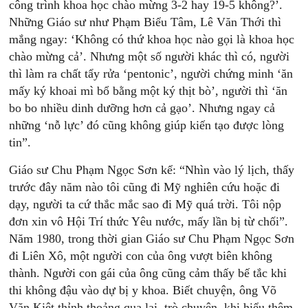
công trình khoa học chào mừng 3-2 hay 19-5 không?’.
Những Giáo sư như Phạm Biểu Tâm, Lê Văn Thới thì
mắng ngay: ‘Không có thứ khoa học nào gọi là khoa học
chào mừng cả’. Nhưng một số người khác thì có, người
thì làm ra chất tẩy rửa ‘pentonic’, người chứng minh ‘ăn
mấy ký khoai mì bổ bằng một ký thịt bò’, người thì ‘ăn
bo bo nhiều dinh dưỡng hơn cả gạo’. Nhưng ngay cả
những ‘nỗ lực’ đó cũng không giúp kiến tạo được lòng
tin”.
Giáo sư Chu Phạm Ngọc Sơn kể: “Nhìn vào lý lịch, thấy
trước đây năm nào tôi cũng đi Mỹ nghiên cứu hoặc đi
dạy, người ta cứ thắc mắc sao đi Mỹ quá trời. Tôi nộp
đơn xin vô Hội Trí thức Yêu nước, mấy lần bị từ chối”.
Năm 1980, trong thời gian Giáo sư Chu Phạm Ngọc Sơn
đi Liên Xô, một người con của ông vượt biên không
thành. Người con gái của ông cũng cảm thấy bế tắc khi
thi không đậu vào dự bị y khoa. Biết chuyện, ông Võ
Văn Kiệt thỉnh thoảng qua lại, trò chuyện, khi hiểu thêm