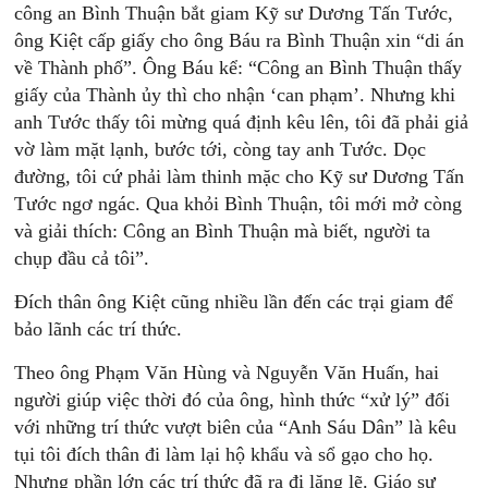
công an Bình Thuận bắt giam Kỹ sư Dương Tấn Tước,
ông Kiệt cấp giấy cho ông Báu ra Bình Thuận xin “di án
về Thành phố”. Ông Báu kể: “Công an Bình Thuận thấy
giấy của Thành ủy thì cho nhận ‘can phạm’. Nhưng khi
anh Tước thấy tôi mừng quá định kêu lên, tôi đã phải giả
vờ làm mặt lạnh, bước tới, còng tay anh Tước. Dọc
đường, tôi cứ phải làm thinh mặc cho Kỹ sư Dương Tấn
Tước ngơ ngác. Qua khỏi Bình Thuận, tôi mới mở còng
và giải thích: Công an Bình Thuận mà biết, người ta
chụp đầu cả tôi”.
Đích thân ông Kiệt cũng nhiều lần đến các trại giam để
bảo lãnh các trí thức.
Theo ông Phạm Văn Hùng và Nguyễn Văn Huấn, hai
người giúp việc thời đó của ông, hình thức “xử lý” đối
với những trí thức vượt biên của “Anh Sáu Dân” là kêu
tụi tôi đích thân đi làm lại hộ khẩu và sổ gạo cho họ.
Nhưng phần lớn các trí thức đã ra đi lặng lẽ. Giáo sư