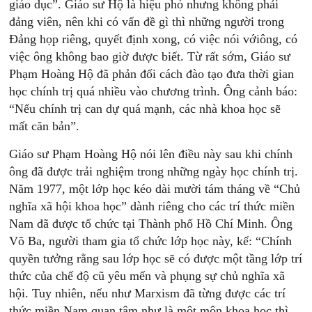
giáo dục”. Giáo sư Hộ là hiệu phó nhưng không phải
đảng viên, nên khi có vấn đề gì thì những người trong
Đảng họp riêng, quyết định xong, có việc nói vớiông, có
việc ông không bao giờ được biết. Từ rất sớm, Giáo sư
Phạm Hoàng Hộ đã phản đối cách đào tạo đưa thời gian
học chính trị quá nhiều vào chương trình. Ông cảnh báo:
“Nếu chính trị can dự quá mạnh, các nhà khoa học sẽ
mất căn bản”.
Giáo sư Phạm Hoàng Hộ nói lên điều này sau khi chính
ông đã được trải nghiệm trong những ngày học chính trị.
Năm 1977, một lớp học kéo dài mười tám tháng về “Chủ
nghĩa xã hội khoa học” dành riêng cho các trí thức miền
Nam đã được tổ chức tại Thành phố Hồ Chí Minh. Ông
Võ Ba, người tham gia tổ chức lớp học này, kể: “Chính
quyền tưởng rằng sau lớp học sẽ có được một tầng lớp trí
thức của chế độ cũ yêu mến và phụng sự chủ nghĩa xã
hội. Tuy nhiên, nếu như Marxism đã từng được các trí
thức miền Nam quan tâm như là một môn khoa học thì