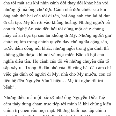
cha tôi mất sau khi nhìn cảnh đời thay đổi khác hẳn với
những gì mà ông chờ đợi. Cảnh nhà đơn chiếc sau khi
ông anh thứ hai của tôi di tản, hai ông anh còn lại bị đưa
đi cải tạo. Mẹ tôi rơi vào khủng hoảng. Những người bà
con từ Nghệ An vào đều hỏi tôi đúng một câu: chúng
mày có ăn học tại sao lại không đi Mỹ. Những người giữ
chức vụ lớn trong chính quyền dạy chủ nghĩa cộng sản,
trước đám đông nói khác, nhưng ngồi trong gia đình thì
không giấu được khi nói về một miền Bắc xã hội chủ
nghĩa điêu tàn. Họ cảnh cáo tôi về những chuyện đấu tố
sắp xảy ra. Trong tổ dân phố của tôi cũng bắt đầu ám chỉ
việc gia đình có người đi Mỹ, nhà cho Mỹ mướn, con có
liên hệ đến Nguyễn Văn Thiệu… Mẹ tôi nghe rồi trở
bệnh”.
Nhưng điều mà một bác sỹ như ông Nguyễn Đức Tuệ
cảm thấy đụng chạm trực tiếp tới mình là khi chứng kiến
chính trị chen vào mọi mặt. Những buổi học tập chính