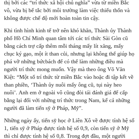
thị bởi các “trí thức xã hội chủ nghĩa” vừa từ miền Bắc
vô, vừa bị bế tắc bởi môi trường làm việc thiếu thốn và
không được chế độ mới hoàn toàn tin cậy.
Khi tình hình kinh tế trở nên khó khăn, Thành ủy Thành
phố Hồ Chí Minh quan tâm tới các trí thức Sài Gòn cũ
bằng cách trợ cấp thêm mỗi tháng mấy lít xăng, mấy
chục ký gạo, một ít than củi, nhưng lại không thể giúp họ
phá vỡ những bứcbách để có thể làm những điều mà
người trí thức mong muốn. Vậy mà theo ông Võ Văn
Kiệt: “Một số trí thức từ miền Bắc vào hoặc đi tập kết về
than phiền, ‘Thành ủy nuôi mấy ông cũ, tụi này heo
nuôi’. Anh em ở ngoài vô cũng đòi tái đánh giá để cấp
bằng lại đối với những trí thức trong Nam, kể cả những
người đã làm tiến sỹ ở Pháp, Mỹ”.
Những ngày ấy, tiến sỹ học ở Liên Xô về được tính hệ số
1, tiến sỹ ở Pháp được tính hệ số 0,9, còn tiến sỹ ở Mỹ
thì chỉ được tính hệ số 0,8. Trong đợt đầu, một người