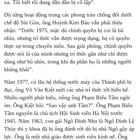
xa. Tôi biết tôi đang dần dần bị cô lập”.
Dù từng hoạt động trong các phong trào chống đối dưới
chế độ Sài Gòn, ông Huỳnh Kim Báu vẫn phải thừa
nhận: “Trước 1975, mặc dù chính quyền bị coi là bù
nhìn, nhưng trí thức vẫn được trọng dụng, họ có quyền
thực sự trong chuyên môn. Sau giải phóng, chính quyền
được nói là của mình nhưng trí thức gần như chỉ được
dùng như bù nhìn, trong khi đa phần họ là những người
khảng khái”.
Năm 1977, có lần hệ thống nước máy của Thành phố bị
đục, ông Võ Văn Kiệt mời các nhà trí thức tới hiến kế.
Nhiều người phát biểu, riêng ông Phạm Biểu Tâm ngồi
im. Ông Kiệt hỏi: “Sao vậy anh Tâm?”. Ông Phạm Biểu
Tâm nguyên là chủ tịch Hội Sinh viên Hà Nội trước
1945. Năm 1963, con gái Ngô Đình Nhu là Ngô Đình Lệ
Thủy thi y khoa đã bị ông đánh rớt dù bị nhà Ngô gây áp
lực. Ông là một nhà giáo được sinh viên kính nể. Ông