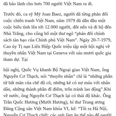
đã bảo lãnh cho hơn 700 người Việt Nam ra đi.
Trước đó, ca sỹ Mỹ Joan Baez, người đã từng phản đối
cuộc chiến tranh Việt Nam, năm 1979 đã dẫn đầu một
cuộc biểu tình lên tới 12.000 người, đốt nến và đi bộ đến
Nhà Trắng, cho công bố một thư ngỏ “phản đối chính
sách tàn bạo của Chính phủ Việt Nam”. Ngày 20-7-1979,
Cao ủy Tị nạn Liên Hiệp Quốc triệu tập một hội nghị về
thuyền nhân Việt Nam tại Geneva với sáu mươi quốc gia
tham dự. Tại
hội nghị, Quốc Vụ khanh Bộ Ngoại giao Việt Nam, ông
Nguyễn Cơ Thạch, nói “thuyền nhân” chỉ là “những phần
tử bất mãn của chế độ cũ, những kẻ có nợ máu với nhân
dân, những thành phần đĩ điếm, trốn tránh lao động”.Khi
về nước, ông Nguyễn Cơ Thạch lại có thái độ khác. Ông
Trần Quốc Hương (Mười Hương), bí thư Trung ương
Đảng Cộng sản Việt Nam khóa VI, kể: “Tôi ra Hà Nội,
Nguyễn Cơ Thạch chửi: các anh làm ăn thế nào để người