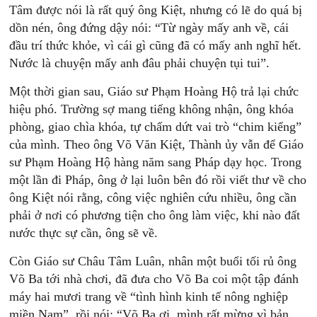
Tâm được nói là rất quý ông Kiệt, nhưng có lẽ do quá bị
dồn nén, ông đứng dậy nói: “Từ ngày mấy anh về, cái
đầu trí thức khỏe, vì cái gì cũng đã có mấy anh nghĩ hết.
Nước là chuyện mấy anh đâu phải chuyện tụi tui”.
Một thời gian sau, Giáo sư Phạm Hoàng Hộ trả lại chức
hiệu phó. Trường sợ mang tiếng không nhận, ông khóa
phòng, giao chìa khóa, tự chấm dứt vai trò “chim kiểng”
của mình. Theo ông Võ Văn Kiệt, Thành ủy vẫn để Giáo
sư Phạm Hoàng Hộ hàng năm sang Pháp dạy học. Trong
một lần đi Pháp, ông ở lại luôn bên đó rồi viết thư về cho
ông Kiệt nói rằng, công việc nghiên cứu nhiều, ông cần
phải ở nơi có phương tiện cho ông làm việc, khi nào đất
nước thực sự cần, ông sẽ về.
Còn Giáo sư Châu Tâm Luân, nhân một buổi tối rủ ông
Võ Ba tới nhà chơi, đã đưa cho Võ Ba coi một tập đánh
máy hai mươi trang về “tình hình kinh tế nông nghiệp
miền Nam”, rồi nói: “Võ Ba ơi, mình rất mừng vì bản