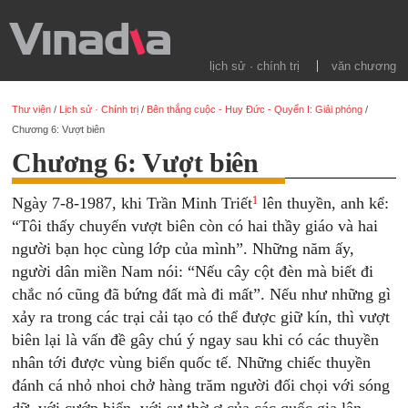
lịch sử · chính trị
văn chương
Thư viện
/
Lịch sử · Chính trị
/
Bên thắng cuộc - Huy Đức - Quyển I: Giải phóng
/
Chương 6: Vượt biên
Chương 6: Vượt biên
1
Ngày 7-8-1987, khi Trần Minh Triết
lên thuyền, anh kể:
“Tôi thấy chuyến vượt biên còn có hai thầy giáo và hai
người bạn học cùng lớp của mình”. Những năm ấy,
người dân miền Nam nói: “Nếu cây cột đèn mà biết đi
chắc nó cũng đã bứng đất mà đi mất”. Nếu như những gì
xảy ra trong các trại cải tạo có thể được giữ kín, thì vượt
biên lại là vấn đề gây chú ý ngay sau khi có các thuyền
nhân tới được vùng biển quốc tế. Những chiếc thuyền
đánh cá nhỏ nhoi chở hàng trăm người đối chọi với sóng