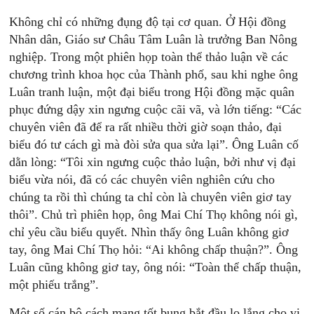
Không chỉ có những đụng độ tại cơ quan. Ở Hội đồng
Nhân dân, Giáo sư Châu Tâm Luân là trưởng Ban Nông
nghiệp. Trong một phiên họp toàn thể thảo luận về các
chương trình khoa học của Thành phố, sau khi nghe ông
Luân tranh luận, một đại biểu trong Hội đồng mặc quân
phục đứng dậy xin ngưng cuộc cãi vã, và lớn tiếng: “Các
chuyên viên đã để ra rất nhiều thời giờ soạn thảo, đại
biểu đó tư cách gì mà đòi sửa qua sửa lại”. Ông Luân cố
dằn lòng: “Tôi xin ngưng cuộc thảo luận, bởi như vị đại
biểu vừa nói, đã có các chuyên viên nghiên cứu cho
chúng ta rồi thì chúng ta chỉ còn là chuyên viên giơ tay
thôi”. Chủ trì phiên họp, ông Mai Chí Thọ không nói gì,
chỉ yêu cầu biểu quyết. Nhìn thấy ông Luân không giơ
tay, ông Mai Chí Thọ hỏi: “Ai không chấp thuận?”. Ông
Luân cũng không giơ tay, ông nói: “Toàn thể chấp thuận,
một phiếu trắng”.
Một số cán bộ cách mạng tốt bụng bắt đầu lo lắng cho vị