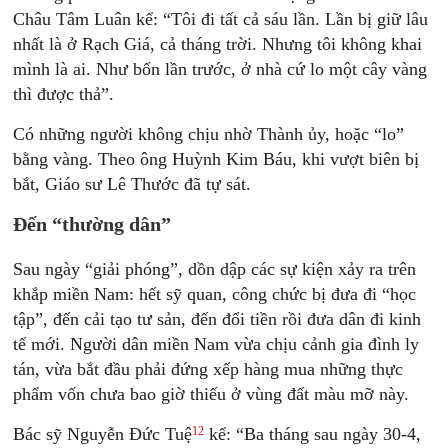
Châu Tâm Luân kể: “Tôi đi tất cả sáu lần. Lần bị giữ lâu
nhất là ở Rạch Giá, cả tháng trời. Nhưng tôi không khai
mình là ai. Như bốn lần trước, ở nhà cứ lo một cây vàng
thì được thả”.
Có những người không chịu nhờ Thành ủy, hoặc “lo”
bằng vàng. Theo ông Huỳnh Kim Báu, khi vượt biên bị
bắt, Giáo sư Lê Thước đã tự sát.
Đến “thường dân”
Sau ngày “giải phóng”, dồn dập các sự kiện xảy ra trên
khắp miền Nam: hết sỹ quan, công chức bị đưa đi “học
tập”, đến cải tạo tư sản, đến đổi tiền rồi đưa dân đi kinh
tế mới. Người dân miền Nam vừa chịu cảnh gia đình ly
tán, vừa bắt đầu phải đứng xếp hàng mua những thực
phẩm vốn chưa bao giờ thiếu ở vùng đất màu mỡ này.
12
Bác sỹ Nguyễn Đức Tuệ
kể: “Ba tháng sau ngày 30-4,