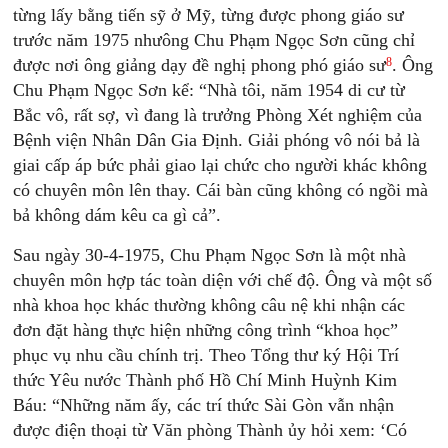
từng lấy bằng tiến sỹ ở Mỹ, từng được phong giáo sư
trước năm 1975 nhưông Chu Phạm Ngọc Sơn cũng chỉ
8
được nơi ông giảng dạy đề nghị phong phó giáo sư
. Ông
Chu Phạm Ngọc Sơn kể: “Nhà tôi, năm 1954 di cư từ
Bắc vô, rất sợ, vì đang là trưởng Phòng Xét nghiệm của
Bệnh viện Nhân Dân Gia Định. Giải phóng vô nói bả là
giai cấp áp bức phải giao lại chức cho người khác không
có chuyên môn lên thay. Cái bàn cũng không có ngồi mà
bả không dám kêu ca gì cả”.
Sau ngày 30-4-1975, Chu Phạm Ngọc Sơn là một nhà
chuyên môn hợp tác toàn diện với chế độ. Ông và một số
nhà khoa học khác thường không câu nệ khi nhận các
đơn đặt hàng thực hiện những công trình “khoa học”
phục vụ nhu cầu chính trị. Theo Tổng thư ký Hội Trí
thức Yêu nước Thành phố Hồ Chí Minh Huỳnh Kim
Báu: “Những năm ấy, các trí thức Sài Gòn vẫn nhận
được điện thoại từ Văn phòng Thành ủy hỏi xem: ‘Có