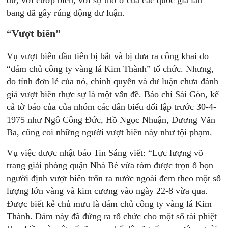
dữ, với cướp biển, với sự thờ ơ của các quốc gia lân
bang đã gây rúng động dư luận.
“Vượt biên”
Vụ vượt biên đầu tiên bị bắt và bị đưa ra công khai do
“đám chủ công ty vàng lá Kim Thành” tổ chức. Nhưng,
do tính đơn lẻ của nó, chính quyền và dư luận chưa đánh
giá vượt biên thực sự là một vấn đề. Báo chí Sài Gòn, kể
cả tờ báo của của nhóm các dân biểu đối lập trước 30-4-
1975 như Ngô Công Đức, Hồ Ngọc Nhuận, Dương Văn
Ba, cũng coi những người vượt biên này như tội phạm.
Vụ việc được nhật báo Tin Sáng viết: “Lực lượng võ
trang giải phóng quận Nhà Bè vừa tóm được trọn ổ bọn
người định vượt biên trốn ra nước ngoài đem theo một số
lượng lớn vàng và kim cương vào ngày 22-8 vừa qua.
Được biết kẻ chủ mưu là đám chủ công ty vàng lá Kim
Thành. Đám này đã đứng ra tổ chức cho một số tài phiệt