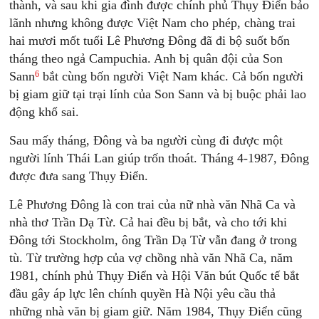
thành, và sau khi gia đình được chính phủ Thụy Điển bảo
lãnh nhưng không được Việt Nam cho phép, chàng trai
hai mươi mốt tuổi Lê Phương Đông đã đi bộ suốt bốn
tháng theo ngả Campuchia. Anh bị quân đội của Son
6
Sann
bắt cùng bốn người Việt Nam khác. Cả bốn người
bị giam giữ tại trại lính của Son Sann và bị buộc phải lao
động khổ sai.
Sau mấy tháng, Đông và ba người cùng đi được một
người lính Thái Lan giúp trốn thoát. Tháng 4-1987, Đông
được đưa sang Thụy Điển.
Lê Phương Đông là con trai của nữ nhà văn Nhã Ca và
nhà thơ Trần Dạ Từ. Cả hai đều bị bắt, và cho tới khi
Đông tới Stockholm, ông Trần Dạ Từ vẫn đang ở trong
tù. Từ trường hợp của vợ chồng nhà văn Nhã Ca, năm
1981, chính phủ Thụy Điển và Hội Văn bút Quốc tế bắt
đầu gây áp lực lên chính quyền Hà Nội yêu cầu thả
những nhà văn bị giam giữ. Năm 1984, Thụy Điển cũng