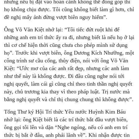
nhưng nếu bị đặt vào hoàn cảnh không thể đóng góp thì
họ không chịu được. Tôi cũng không biết làm gì hơn, chỉ
đề nghị mấy ảnh đừng vượt biên nguy hiểm”.
Ông Võ Văn Kiệt nhớ lại: “Tôi tiếc đứt ruột khi để
những anh em trí thức ấy ra đi, nhưng biết là nếu họ ở lại
thì cơ chế hiện thời cũng chưa cho phép mình sử dụng
họ”. Trước khi vượt biên, ông Dương Kích Nhưỡng, một
công trình sư cầu cống, thủy điện, nói với ông Võ Văn
Kiệt: “Ước mơ của các anh rất đẹp, nhưng các anh làm
như thế này là không được. Đi đâu cũng nghe nói tới
nghị quyết, làm cái gì cũng chỉ theo tinh thần nghị quyết
này, chủ trương kia thay vì theo pháp luật. Trị nước mà
bằng nghị quyết và chỉ thị chung chung thì không được”.
Tổng Thư ký Hội Trí thức Yêu nước Huỳnh Kim Báu
nhớ lại: ông Kiệt biết là các trí thức bắt đầu vượt biên,
ông gọi tôi lên và dặn “Nghe ngóng, nếu có anh em trí
thức bị bắt ở đâu, anh phải lãnh về”. Khi nhận được tin