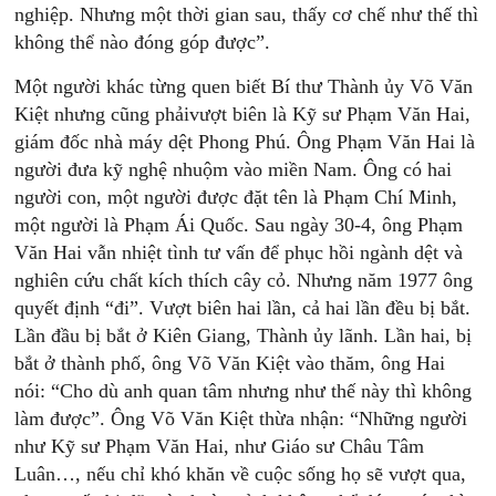
nghiệp. Nhưng một thời gian sau, thấy cơ chế như thế thì
không thể nào đóng góp được”.
Một người khác từng quen biết Bí thư Thành ủy Võ Văn
Kiệt nhưng cũng phảivượt biên là Kỹ sư Phạm Văn Hai,
giám đốc nhà máy dệt Phong Phú. Ông Phạm Văn Hai là
người đưa kỹ nghệ nhuộm vào miền Nam. Ông có hai
người con, một người được đặt tên là Phạm Chí Minh,
một người là Phạm Ái Quốc. Sau ngày 30-4, ông Phạm
Văn Hai vẫn nhiệt tình tư vấn để phục hồi ngành dệt và
nghiên cứu chất kích thích cây cỏ. Nhưng năm 1977 ông
quyết định “đi”. Vượt biên hai lần, cả hai lần đều bị bắt.
Lần đầu bị bắt ở Kiên Giang, Thành ủy lãnh. Lần hai, bị
bắt ở thành phố, ông Võ Văn Kiệt vào thăm, ông Hai
nói: “Cho dù anh quan tâm nhưng như thế này thì không
làm được”. Ông Võ Văn Kiệt thừa nhận: “Những người
như Kỹ sư Phạm Văn Hai, như Giáo sư Châu Tâm
Luân…, nếu chỉ khó khăn về cuộc sống họ sẽ vượt qua,