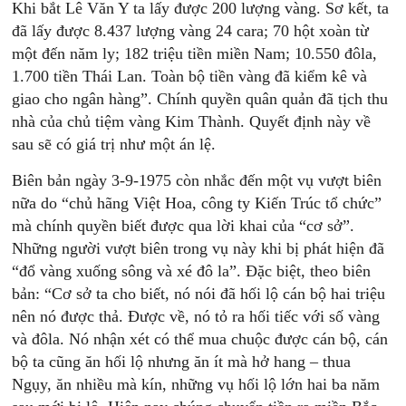
Khi bắt Lê Văn Y ta lấy được 200 lượng vàng. Sơ kết, ta
đã lấy được 8.437 lượng vàng 24 cara; 70 hột xoàn từ
một đến năm ly; 182 triệu tiền miền Nam; 10.550 đôla,
1.700 tiền Thái Lan. Toàn bộ tiền vàng đã kiểm kê và
giao cho ngân hàng”. Chính quyền quân quản đã tịch thu
nhà của chủ tiệm vàng Kim Thành. Quyết định này về
sau sẽ có giá trị như một án lệ.
Biên bản ngày 3-9-1975 còn nhắc đến một vụ vượt biên
nữa do “chủ hãng Việt Hoa, công ty Kiến Trúc tổ chức”
mà chính quyền biết được qua lời khai của “cơ sở”.
Những người vượt biên trong vụ này khi bị phát hiện đã
“đổ vàng xuống sông và xé đô la”. Đặc biệt, theo biên
bản: “Cơ sở ta cho biết, nó nói đã hối lộ cán bộ hai triệu
nên nó được thả. Được về, nó tỏ ra hối tiếc với số vàng
và đôla. Nó nhận xét có thể mua chuộc được cán bộ, cán
bộ ta cũng ăn hối lộ nhưng ăn ít mà hở hang – thua
Ngụy, ăn nhiều mà kín, những vụ hối lộ lớn hai ba năm