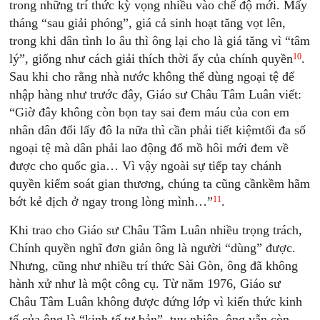
trong những trí thức kỳ vọng nhiều vào chế độ mới. Mấy
tháng “sau giải phóng”, giá cả sinh hoạt tăng vọt lên,
trong khi dân tình lo âu thì ông lại cho là giá tăng vì “tâm
10
lý”, giống như cách giải thích thời ấy của chính quyền
.
Sau khi cho rằng nhà nước không thể dùng ngoại tệ để
nhập hàng như trước đây, Giáo sư Châu Tâm Luân viết:
“Giờ đây không còn bọn tay sai đem máu của con em
nhân dân đổi lấy đô la nữa thì cần phải tiết kiệmtối đa số
ngoại tệ mà dân phải lao động đổ mồ hôi mới đem về
được cho quốc gia… Vì vậy ngoài sự tiếp tay chánh
quyền kiểm soát gian thương, chúng ta cũng cầnkềm hãm
11
bớt kẻ địch ở ngay trong lòng mình…”
.
Khi trao cho Giáo sư Châu Tâm Luân nhiều trọng trách,
Chính quyền nghĩ đơn giản ông là người “dùng” được.
Nhưng, cũng như nhiều trí thức Sài Gòn, ông đã không
hành xử như là một công cụ. Từ năm 1976, Giáo sư
Châu Tâm Luân không được đứng lớp vì kiến thức kinh
tế của ông là “kinh tế tư bản”, tuy nhiên, ông vẫn còn