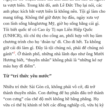
ta vượt biên. Trong khi đó, anh Lê Đức Thọ lại nói, các
anh phục kích bắt vượt biên là không nên. Tội gì làm cho
mang tiếng. Không thể giữ được họ đâu, ngày xưa vợ
con lính sống bằnglương Mỹ, giờ họ sống bằng cái gì.
Tôi biết quốc tế có Cao ủy Tị nạn Liên Hiệp Quốc
(UNHCR), tôi chỉ thị cho công an, phối hợp với họ làm
chương trình cho họ ‘đoàn tụ’ đi. Cho đi hết. Ta không
giữ cái đó làm gì. Đây là tội chúng nó, phải để chúng nó
7
gánh”
. Ở thành phố, những nhà lãnh đạo như ông Mười
Hương biết, “thuyền nhân” không phải là “những kẻ nợ
máu hay đĩ điếm”.
Từ “trí thức yêu nước”
Nhiều trí thức Sài Gòn cũ, không phải vô cớ, đã trở
thành thuyền nhân. Con đường để họ phấn đấu trở thành
“con cưng” của chế độ mới không hề bằng phẳng. Họ
vừa có thể bị khinh rẻ bởi các đồng nghiệp cũ, vừa bị kỳ