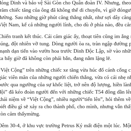
đóng Dinh và bảo vệ Sài Gòn cho Quân đoàn IV. Nhưng, the
trăm chiếc tăng của ông đã không thể di chuyển, vì giờ đóngư
đường. Sau những giờ phút căng thẳng nhất, như sợi dây căng
Việt Nam, kể cả những người lính, cho dù ở phía nào, đều cảm
Chiến tranh kết thúc. Cái cảm giác ấy, thoạt tiên cũng im ắng
súng, đột nhiên vỡ tung. Dòng người òa ra, tràn ngập đường p
mạnh dạn tiến vào vườn hoa trước Dinh Độc Lập, sờ vào nhữ
xa bấy giờ đã không còn phải bắn, đang nằm lặng lẽ.
“Việt Cộng” trên những chiếc xe tăng vừa húc đổ cánh cổng c
giác viên mãn của những người chiến thắng, vừa có cái nhẹ 
bước qua ngưỡng của sự khốc liệt, trở nên độ lượng, hiền làn
đội” đã kéo đoàn người đến với những chiếc T54 đông dần lê
khái niệm về “Việt Cộng”, nhiều người“tiến lên”, hỏi thêm v
biết điều gì sẽ xảy ra cho thành phố, cho mình, nhưng vẫn th
còn cảm thấymừng.
Đêm 30-4, ở khu vực trường Petrus Ký mất điện một lúc. Một