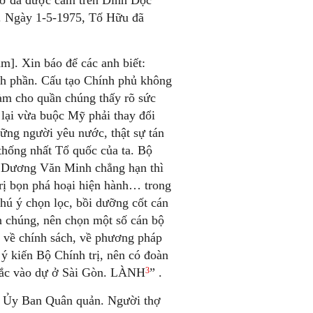
cờ đã được cắm trên Dinh Độc
y. Ngày 1-5-1975, Tố Hữu đã
]. Xin báo để các anh biết:
nh phần. Cấu tạo Chính phủ không
àm cho quần chúng thấy rõ sức
lại vừa buộc Mỹ phải thay đổi
hững người yêu nước, thật sự tán
 thống nhất Tổ quốc của ta. Bộ
ư Dương Văn Minh chẳng hạn thì
trị bọn phá hoại hiện hành… trong
hú ý chọn lọc, bồi dưỡng cốt cán
n chúng, nên chọn một số cán bộ
y về chính sách, về phương pháp
 ý kiến Bộ Chính trị, nên có đoàn
3
 Bắc vào dự ở Sài Gòn. LÀNH
” .
ắt Ủy Ban Quân quản. Người thợ