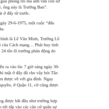
 giải phóng rồi mà anh vẫn còn sử
y, ông này là Trưởng Ban”.
t ở đấy từ trước.
gày 29-6-1975, một cuộc “đấu
Đa:
n hình là Lê Văn Minh, Trưởng Lô
ời của Cách mạng… Phát huy tinh
 24 tên lô trưởng phản động do
n ra vào lúc 7 giờ sáng ngày 30-
bí mật ở đây đã cho vây bót Tân
ớm được về với gia đình. Ngay
 quyền, ở Quận 11, cờ cũng được
ờng được bắt đầu như trường hợp
 tới tấp vào các căn cứ quân sự