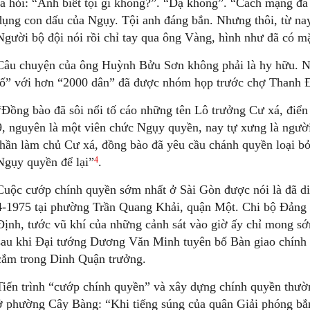
ra hỏi: “Anh biết tội gì không?”. “Dạ không”. “Cách mạng đã
dụng con dấu của Ngụy. Tội anh đáng bắn. Nhưng thôi, từ na
Người bộ đội nói rồi chỉ tay qua ông Vàng, hình như đã có mặ
Câu chuyện của ông Huỳnh Bửu Sơn không phải là hy hữu. N
tố” với hơn “2000 dân” đã được nhóm họp trước chợ Thanh 
“Đồng bào đã sôi nổi tố cáo những tên Lô trưởng Cư xá, điể
9, nguyên là một viên chức Ngụy quyền, nay tự xưng là ngư
thần làm chủ Cư xá, đồng bào đã yêu cầu chánh quyền loại bỏ
4
Ngụy quyền để lại”
.
Cuộc cướp chính quyền sớm nhất ở Sài Gòn được nói là đã diễ
4-1975 tại phường Trần Quang Khải, quận Một. Chi bộ Đảng 
Định, tước vũ khí của những cảnh sát vào giờ ấy chỉ mong s
sau khi Đại tướng Dương Văn Minh tuyên bố Bàn giao chính
cắm trong Dinh Quận trưởng.
Tiến trình “cướp chính quyền” và xây dựng chính quyền thư
ở phường Cây Bàng: “Khi tiếng súng của quân Giải phóng bắn