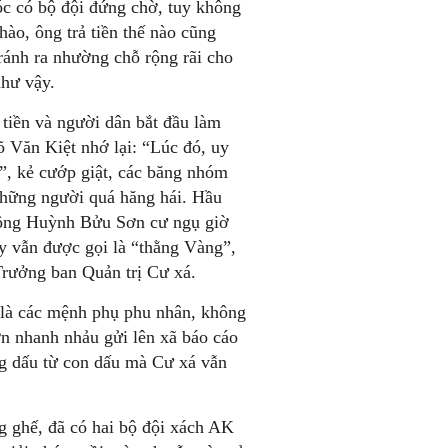
tóc có bộ đội đứng chờ, tuy không
hào, ông trả tiền thế nào cũng
tránh ra nhường chỗ rộng rãi cho
hư vậy.
 tiền và người dân bắt đầu làm
 Văn Kiệt nhớ lại: “Lúc đó, uy
n”, kẻ cướp giật, các băng nhóm
những người quá hăng hái. Hầu
 ông Huỳnh Bửu Sơn cư ngụ giờ
ay vẫn được gọi là “thằng Vàng”,
Trưởng ban Quản trị Cư xá.
 là các mệnh phụ phu nhân, không
n nhanh nhảu gửi lên xã báo cáo
g dấu từ con dấu mà Cư xá vẫn
g ghế, đã có hai bộ đội xách AK