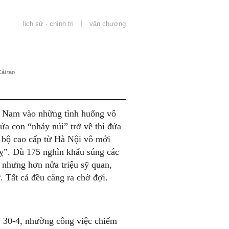
lịch sử · chính trị
văn chương
ải tạo
ền Nam vào những tình huống vô
ứa con “nhảy núi” trở về thì đứa
 bộ cao cấp từ Hà Nội vô mới
guỵ”. Dù 175 nghìn khẩu súng các
 nhưng hơn nửa triệu sỹ quan,
. Tất cả đều căng ra chờ đợi.
y 30-4, nhường công việc chiếm