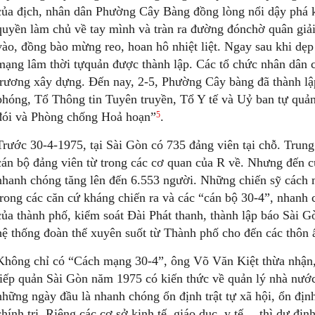
của địch, nhân dân Phường Cây Bàng đồng lòng nổi dậy phá k
quyền làm chủ về tay mình và tràn ra đường đónchờ quân giải 
vào, đồng bào mừng reo, hoan hô nhiệt liệt. Ngay sau khi dẹp
mạng lâm thời tựquản được thành lập. Các tổ chức nhân dân
trương xây dựng. Đến nay, 2-5, Phường Cây bàng đã thành lậ
phóng, Tổ Thông tin Tuyên truyền, Tổ Y tế và Uỷ ban tự quả
5
đói và Phòng chống Hoả hoạn”
.
Trước 30-4-1975, tại Sài Gòn có 735 đảng viên tại chỗ. Tru
cán bộ đảng viên từ trong các cơ quan của R về. Nhưng đến c
nhanh chóng tăng lên đến 6.553 người. Những chiến sỹ cách
trong các căn cứ kháng chiến ra và các “cán bộ 30-4”, nhanh c
của thành phố, kiểm soát Đài Phát thanh, thành lập báo Sài 
hệ thống đoàn thể xuyên suốt từ Thành phố cho đến các thôn 
Không chỉ có “Cách mạng 30-4”, ông Võ Văn Kiệt thừa nhận,
tiếp quản Sài Gòn năm 1975 có kiến thức về quản lý nhà nước.
những ngày đầu là nhanh chóng ổn định trật tự xã hội, ổn địn
chính trị. Riêng các cơ sở kinh tế, giáo dục, y tế… thì dự định