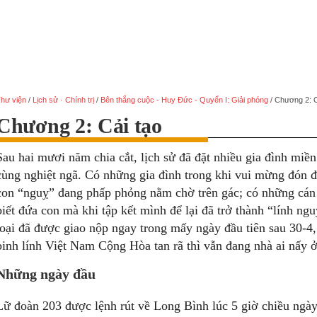
hư viện
/
Lịch sử · Chính trị
/
Bên thắng cuộc - Huy Đức - Quyển I: Giải phóng
/
Chương 2: C
Chương 2: Cải tạo
Sau hai mươi năm chia cắt, lịch sử đã đặt nhiều gia đình mi
cùng nghiệt ngã. Có những gia đình trong khi vui mừng đón đ
con “nguỵ” đang phấp phỏng nằm chờ trên gác; có những cán
biết đứa con mà khi tập kết mình để lại đã trở thành “lính n
loại đã được giao nộp ngay trong mấy ngày đầu tiên sau 30-4,
binh lính Việt Nam Cộng Hòa tan rã thì vẫn đang nhà ai nấy ở
Những ngày đầu
Lữ đoàn 203 được lệnh rút về Long Bình lúc 5 giờ chiều ngà