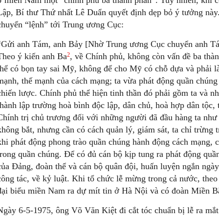
ở miền Nam một “chính phủ ba thành phần”. Tuy nhiên, khi 
Lập, Bí thư Thứ nhất Lê Duẩn quyết định dẹp bỏ ý tưởng nà
chuyển “lệnh” tới Trung ương Cục:
“Gửi anh Tám, anh Bảy [Nhờ Trung ương Cục chuyển anh Tám
2
Theo ý kiến anh Ba
, về Chính phủ, không còn vấn đề ba thà
thể có bọn tay sai Mỹ, không để cho Mỹ có chỗ dựa và phải l
mạnh, thế mạnh của cách mạng; ta vừa phát động quần chúng 
chiến lược. Chính phủ thể hiện tinh thần đó phải gồm ta và n
thành lập trường hoà bình độc lập, dân chủ, hoà hợp dân tộc,
Chính trị chủ trương đối với những người đã đầu hàng ta nh
không bắt, nhưng cần có cách quản lý, giám sát, ta chỉ trừng 
khi phát động phong trào quần chúng hành động cách mạng, c
trong quần chúng. Để có đủ cán bộ kịp tung ra phát động quầ
của Đảng, đoàn thể và cán bộ quân đội, huấn luyện ngắn ngà
công tác, về kỷ luật. Khi tổ chức lễ mừng trong cả nước, theo
đại biểu miền Nam ra dự mít tin ở Hà Nội và có đoàn Miền
Ngày 6-5-1975, ông Võ Văn Kiệt đi cắt tóc chuẩn bị lễ ra m