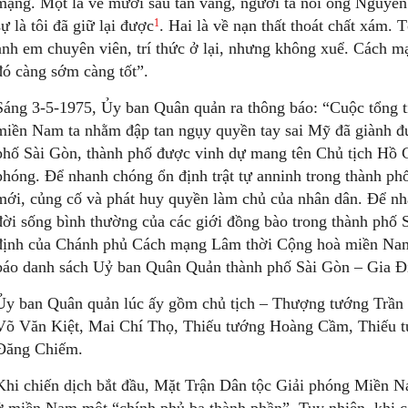
mạng. Một là về mười sáu tấn vàng, người ta nói ông Nguyễn
1
sự là tôi đã giữ lại được
. Hai là về nạn thất thoát chất xám. 
anh em chuyên viên, trí thức ở lại, nhưng không xuể. Cách mạ
đó càng sớm càng tốt”.
Sáng 3-5-1975, Ủy ban Quân quản ra thông báo: “Cuộc tổng t
miền Nam ta nhằm đập tan ngụy quyền tay sai Mỹ đã giành đ
phố Sài Gòn, thành phố được vinh dự mang tên Chủ tịch Hồ Ch
phóng. Để nhanh chóng ổn định trật tự anninh trong thành ph
mới, củng cố và phát huy quyền làm chủ của nhân dân. Để nh
đời sống bình thường của các giới đồng bào trong thành phố 
định của Chánh phủ Cách mạng Lâm thời Cộng hoà miền Nam 
báo danh sách Uỷ ban Quân Quản thành phố Sài Gòn – Gia Đ
Ủy ban Quân quản lúc ấy gồm chủ tịch – Thượng tướng Trần V
Võ Văn Kiệt, Mai Chí Thọ, Thiếu tướng Hoàng Cầm, Thiếu 
Đăng Chiếm.
Khi chiến dịch bắt đầu, Mặt Trận Dân tộc Giải phóng Miền Na