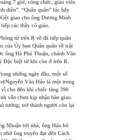
oảng 7 giờ, công chức, giáo viên
ình diện”. “Quân quản” lúc bấy
g Kiệt giao cho ông Dương Minh
tiếp các thầy cô giáo.
hóng từ trên R về đã tiếp quản
ên của Ủy ban Quân quản về trật
được ông Hà Phú Thuận, chánh Văn
Đặc biệt từ khi còn ở trên R.
 Trong những ngày đầu, một số
 sỹNguyễn Văn Hảo là một trong
vì cho đến khi chiếc tăng 390
nh vẫn chưa kịp nhận bàn giao.
 tướng, trở thành người còn lại
ng Nhuận tới nhà, ông Hảo bỏ
n nhờ ông truyền đạt đến Cách