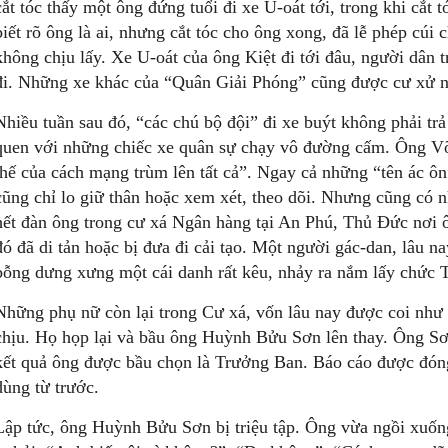
cắt tóc thấy một ông đứng tuổi đi xe U-oát tới, trong khi cắt 
biết rõ ông là ai, nhưng cắt tóc cho ông xong, đã lễ phép cúi c
không chịu lấy. Xe U-oát của ông Kiệt đi tới đâu, người dân 
đi. Những xe khác của “Quân Giải Phóng” cũng được cư xử n
Nhiều tuần sau đó, “các chú bộ đội” đi xe buýt không phải trả
quen với những chiếc xe quân sự chạy vô đường cấm. Ông Võ
thế của cách mạng trùm lên tất cả”. Ngay cả những “tên ác ô
cũng chỉ lo giữ thân hoặc xem xét, theo dõi. Nhưng cũng có 
hết đàn ông trong cư xá Ngân hàng tại An Phú, Thủ Đức nơi
đó đã di tản hoặc bị đưa đi cải tạo. Một người gác-dan, lâu n
bỗng dưng xưng một cái danh rất kêu, nhảy ra nắm lấy chức 
Những phụ nữ còn lại trong Cư xá, vốn lâu nay được coi như
chịu. Họ họp lại và bầu ông Huỳnh Bửu Sơn lên thay. Ông Sơ
kết quả ông được bầu chọn là Trưởng Ban. Báo cáo được đón
dùng từ trước.
Lập tức, ông Huỳnh Bửu Sơn bị triệu tập. Ông vừa ngồi xuốn