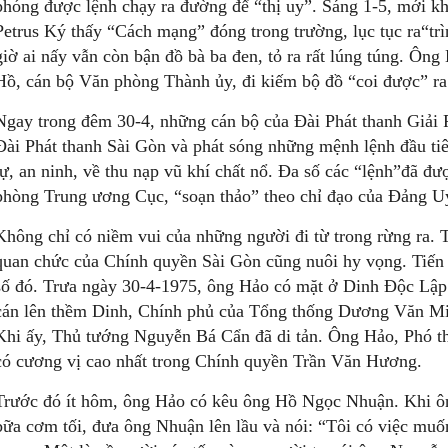
phóng được lệnh chạy ra đường để “thị uy”. Sáng 1-5, mới kh
Petrus Ký thấy “Cách mạng” đóng trong trường, lục tục ra“tr
giờ ai nấy vẫn còn bận đồ bà ba đen, tỏ ra rất lúng túng. Ôn
Hồ, cán bộ Văn phòng Thành ủy, đi kiếm bộ đồ “coi được” ra 
Ngay trong đêm 30-4, những cán bộ của Đài Phát thanh Giải P
Đài Phát thanh Sài Gòn và phát sóng những mệnh lệnh đầu ti
tự, an ninh, về thu nạp vũ khí chất nổ. Đa số các “lệnh”đã 
phòng Trung ương Cục, “soạn thảo” theo chỉ đạo của Đảng Uỷ 
Không chỉ có niềm vui của những người đi từ trong rừng ra.
quan chức của Chính quyền Sài Gòn cũng nuôi hy vọng. Tiến
số đó. Trưa ngày 30-4-1975, ông Hảo có mặt ở Dinh Độc Lập 
cán lên thềm Dinh, Chính phủ của Tổng thống Dương Văn Mi
Khi ấy, Thủ tướng Nguyễn Bá Cẩn đã di tản. Ông Hảo, Phó thủ
có cương vị cao nhất trong Chính quyền Trần Văn Hương.
Trước đó ít hôm, ông Hảo có kêu ông Hồ Ngọc Nhuận. Khi ô
bữa cơm tối, đưa ông Nhuận lên lầu và nói: “Tôi có việc muố