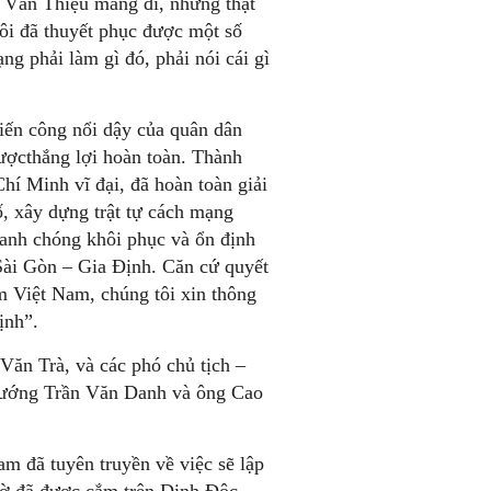
 Văn Thiệu mang đi, nhưng thật
Tôi đã thuyết phục được một số
ng phải làm gì đó, phải nói cái gì
iến công nổi dậy của quân dân
ượcthắng lợi hoàn toàn. Thành
í Minh vĩ đại, đã hoàn toàn giải
ố, xây dựng trật tự cách mạng
anh chóng khôi phục và ổn định
Sài Gòn – Gia Định. Căn cứ quyết
Việt Nam, chúng tôi xin thông
ịnh”.
ăn Trà, và các phó chủ tịch –
tướng Trần Văn Danh và ông Cao
m đã tuyên truyền về việc sẽ lập