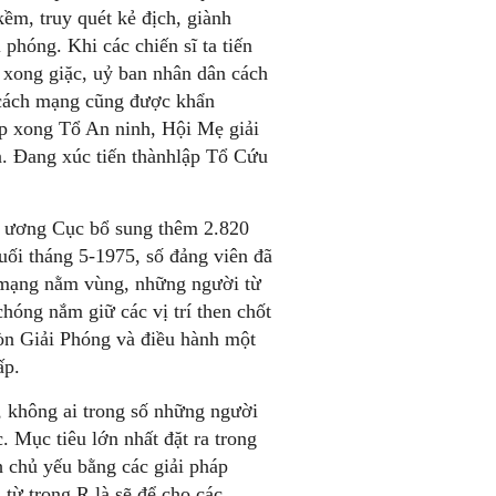
ềm, truy quét kẻ địch, giành
phóng. Khi các chiến sĩ ta tiến
 xong giặc, uỷ ban nhân dân cách
 cách mạng cũng được khẩn
p xong Tổ An ninh, Hội Mẹ giải
n. Đang xúc tiến thànhlập Tổ Cứu
ng ương Cục bổ sung thêm 2.820
uối tháng 5-1975, số đảng viên đã
 mạng nằm vùng, những người từ
hóng nắm giữ các vị trí then chốt
Gòn Giải Phóng và điều hành một
ấp.
 không ai trong số những người
 Mục tiêu lớn nhất đặt ra trong
h chủ yếu bằng các giải pháp
 từ trong R là sẽ để cho các