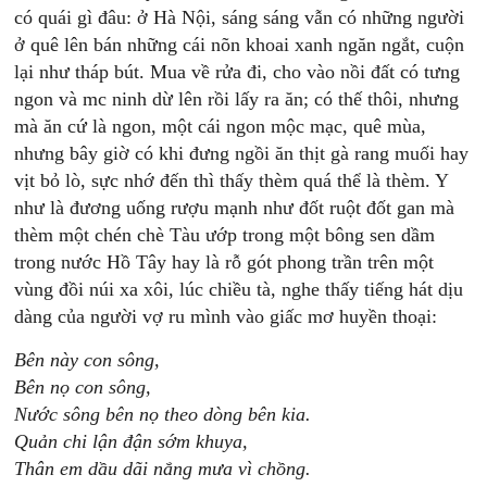
có quái gì đâu: ở Hà Nội, sáng sáng vẫn có những người
ở quê lên bán những cái nõn khoai xanh ngăn ngắt, cuộn
lại như tháp bút. Mua về rửa đi, cho vào nồi đất có tưng
ngon và mc ninh dừ lên rồi lấy ra ăn; có thế thôi, nhưng
mà ăn cứ là ngon, một cái ngon mộc mạc, quê mùa,
nhưng bây giờ có khi đưng ngồi ăn thịt gà rang muối hay
vịt bỏ lò, sực nhớ đến thì thấy thèm quá thể là thèm. Y
như là đương uống rượu mạnh như đốt ruột đốt gan mà
thèm một chén chè Tàu ướp trong một bông sen dầm
trong nước Hồ Tây hay là rỗ gót phong trần trên một
vùng đồi núi xa xôi, lúc chiều tà, nghe thấy tiếng hát dịu
dàng của người vợ ru mình vào giấc mơ huyền thoại:
Bên này con sông,
Bên nọ con sông,
Nước sông bên nọ theo dòng bên kia.
Quản chi lận đận sớm khuya,
Thân em dầu dãi nắng mưa vì chồng.