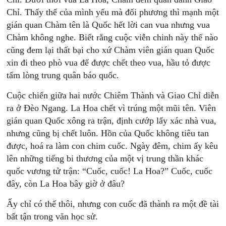
Chỉ. Thấy thế của mình yếu mà đối phương thì mạnh một
gián quan Chàm tên là Quốc hết lời can vua nhưng vua
Chàm không nghe. Biết rằng cuộc viễn chinh này thế nào
cũng đem lại thất bại cho xứ Chàm viên gián quan Quốc
xin đi theo phò vua để được chết theo vua, hầu tỏ được
tấm lòng trung quân báo quốc.
Cuộc chiến giữa hai nước Chiêm Thành và Giao Chỉ diễn
ra ở Đèo Ngang. La Hoa chết vì trúng một mũi tên. Viên
gián quan Quốc xông ra trận, định cướp lấy xác nhà vua,
nhưng cũng bị chết luôn. Hồn của Quốc không tiêu tan
được, hoá ra làm con chim cuốc. Ngày đêm, chim ấy kêu
lên những tiếng bi thương của một vị trung thần khác
quốc vương tử trận: “Cuốc, cuốc! La Hoa?” Cuốc, cuốc
đây, còn La Hoa bây giờ ở đâu?
Ấy chỉ có thế thôi, nhưng con cuốc đã thành ra một đề tài
bất tận trong văn học sử.