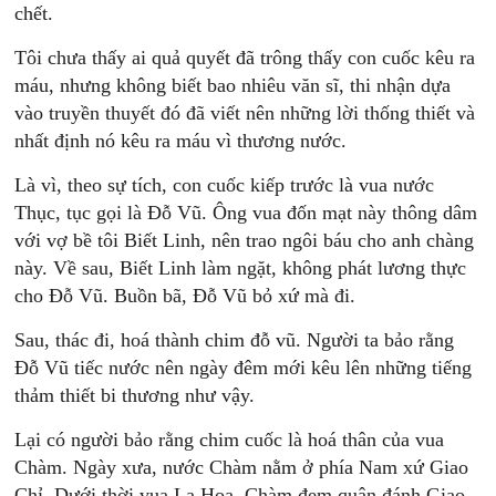
chết.
Tôi chưa thấy ai quả quyết đã trông thấy con cuốc kêu ra
máu, nhưng không biết bao nhiêu văn sĩ, thi nhận dựa
vào truyền thuyết đó đã viết nên những lời thống thiết và
nhất định nó kêu ra máu vì thương nước.
Là vì, theo sự tích, con cuốc kiếp trước là vua nước
Thục, tục gọi là Đỗ Vũ. Ông vua đốn mạt này thông dâm
với vợ bề tôi Biết Linh, nên trao ngôi báu cho anh chàng
này. Về sau, Biết Linh làm ngặt, không phát lương thực
cho Đỗ Vũ. Buồn bã, Đỗ Vũ bỏ xứ mà đi.
Sau, thác đi, hoá thành chim đỗ vũ. Người ta bảo rằng
Đỗ Vũ tiếc nước nên ngày đêm mới kêu lên những tiếng
thảm thiết bi thương như vậy.
Lại có người bảo rằng chim cuốc là hoá thân của vua
Chàm. Ngày xưa, nước Chàm nằm ở phía Nam xứ Giao
Chỉ. Dưới thời vua La Hoa, Chàm đem quân đánh Giao