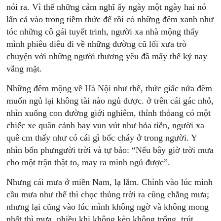
nói ra. Vì thế những cảm nghĩ ấy ngày một ngày hai nó
lẩn cả vào trong tiềm thức để rồi có những đêm xanh như
tóc những cô gái tuyết trinh, người xa nhà mộng thấy
mình phiêu diêu đi về những đường cũ lối xưa trò
chuyện với những người thương yêu đã mấy thế kỷ nay
vắng mặt.
Những đêm mộng về Hà Nội như thế, thức giấc nửa đêm
muốn ngủ lại không tài nào ngủ được. ở trên cái gác nhỏ,
nhìn xuống con đường giới nghiêm, thỉnh thỏang có một
chiếc xe quân cảnh bay vun vút như hỏa tiễn, người xa
quê cm thấy như có cái gì bốc cháy ở trong người. Y
nhìn bốn phưngười trời và tự bảo: “Nếu bây giờ trời mưa
cho một trận thật to, may ra mình ngủ được”.
Nhưng cái mưa ở miền Nam, lạ lắm. Chính vào lúc mình
cầu mưa như thế thì chọc thủng trời ra cũng chẳng mưa;
nhưng lại cũng vào lúc mình không ngờ và không mong
nhất thì mưa, nhiều khi không kèn không trống, trút