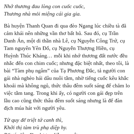
Nhớ thương đau lòng con cuốc cuốc,
Thương nhà mỏi miệng cái gia gia.
Bà huyện Thanh Quan đi qua đèo Ngang lúc chiều tà đã
cảm khái nên những vần thơ bất hủ. Sau đó, cụ Trần
Danh Án, một di thần nhà Lê, cụ Nguyễn Công Trứ, cụ
Tam nguyên Yên Đổ, cụ Nguyễn Thượng Hiền, cụ
Huỳnh Thúc Kháng… mỗi khi nhớ thương đất nước đều
nhắc đến con chim cuốc; nhưng đặc biệt nhất, theo tôi, là
bài “Tàm phụ ngâm” của Tạ Phương Đắc, tả người con
gái nhà nghèo hái dâu nuôi tằm, nhờ tiếng cuốc kêu khắc
khoải mà không ngủ, thức thâu đêm suốt sáng để chăm lo
việc tằm tang. Trong khi ấy, có người con gái đẹp trên
lầu cao cũng thức thâu đêm suốt sáng nhưng là để đàn
địch múa hát với người yêu.
Tử quy để triệt tứ canh thì,
Khởi thị tàm trù phạ diệp hy.