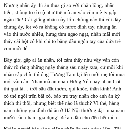
Nhưng nhãn ấy thì ăn thua gì so với nhãn lồng, nhãn
tiến, không to sồ sộ như thế mà ăn vào còn mê ly gấp
ngàn lần! Cái giống nhãn này lớn chừng nào thì cùi dày
chừng ấy, lột vỏ ra không có nước dính tay, nhưng ăn
vào thì nước nhiều, hưng thm ngào ngạt, nhằn mãi mới
thấy cái hột có khi chỉ to bằng đầu ngón tay của đứa trẻ
con mới đẻ.
Bây giờ, gặp ai ăn nhãn, tôi cảm thấy như vậy vẫn còn
thấy rõ ràng những ngày tháng sáu ngày xưa, cứ mỗi khi
nhãn sắp chín thì ông Hương Tam lại lên mời mẹ tôi mua
một vài cân. Nhãn mà ăn nhãn Hưng Yên hay nhãn Cót
thì quả là… trời sầu đất thơm, quỉ khốc, thần kinh! Anh
có thể ngồi trên bãi cỏ, bảo trẻ trảy nhãn cho anh ăn kỳ
thích thì thôi, nhưng biết thế nào là thích? Vì thế, hàng
năm những gia đình đủ ăn ở Hà Nội thường đặt mua năm
mười cân nhãn “gia dụng” để ăn dần cho đến hết mùa.