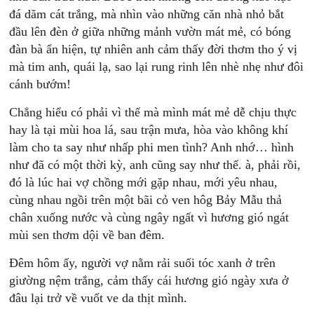
đá dăm cát trắng, mà nhìn vào những căn nhà nhỏ bắt
đầu lên đèn ở giữa những mảnh vườn mát mẻ, có bóng
đàn bà ẩn hiện, tự nhiên anh cảm thấy đời thơm tho ý vị
mà tim anh, quái lạ, sao lại rung rinh lên nhè nhẹ như đôi
cánh bướm!
Chẳng hiểu có phải vì thế mà mình mát mẻ dễ chịu thực
hay là tại mùi hoa lá, sau trận mưa, hòa vào không khí
làm cho ta say như nhấp phi men tình? Anh nhớ… hình
như đã có một thời kỳ, anh cũng say như thế. à, phải rồi,
đó là lúc hai vợ chồng mới gặp nhau, mới yêu nhau,
cùng nhau ngồi trên một bãi cỏ ven hôg Bảy Mẫu thả
chân xuống nước và cùng ngây ngất vì hương gió ngát
mùi sen thơm dội về ban đêm.
Đêm hôm ấy, người vợ nằm rải suối tóc xanh ở trên
giường nệm trắng, cảm thấy cái hương gió ngày xưa ở
đâu lại trở về vuốt ve da thịt mình.