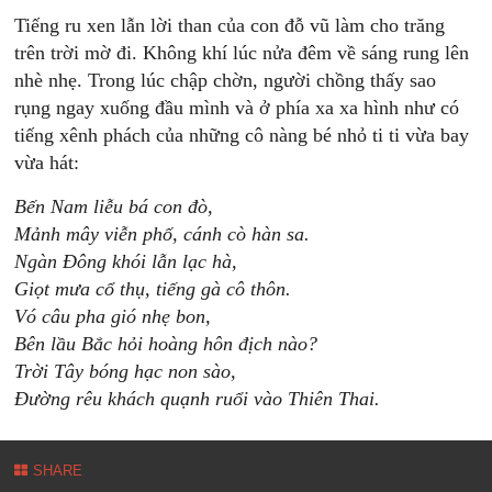
Tiếng ru xen lẫn lời than của con đỗ vũ làm cho trăng
trên trời mờ đi. Không khí lúc nửa đêm về sáng rung lên
nhè nhẹ. Trong lúc chập chờn, người chồng thấy sao
rụng ngay xuống đầu mình và ở phía xa xa hình như có
tiếng xênh phách của những cô nàng bé nhỏ ti ti vừa bay
vừa hát:
Bến Nam liễu bá con đò,
Mảnh mây viễn phố, cánh cò hàn sa.
Ngàn Đông khói lẫn lạc hà,
Giọt mưa cổ thụ, tiếng gà cô thôn.
Vó câu pha gió nhẹ bon,
Bên lầu Bắc hỏi hoàng hôn địch nào?
Trời Tây bóng hạc non sào,
Đường rêu khách quạnh ruổi vào Thiên Thai.
SHARE