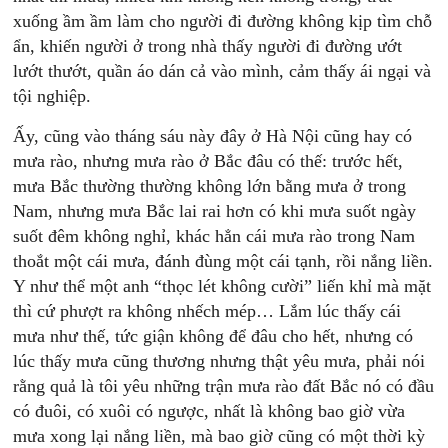
xuống ầm ầm làm cho người đi đường không kịp tìm chỗ
ẩn, khiến người ở trong nhà thấy người đi đường ướt
lướt thướt, quần áo dán cả vào mình, cảm thấy ái ngại và
tội nghiệp.
Ấy, cũng vào tháng sáu này đây ở Hà Nội cũng hay có
mưa rào, nhưng mưa rào ở Bắc đâu có thế: trước hết,
mưa Bắc thường thường không lớn bằng mưa ở trong
Nam, nhưng mưa Bắc lai rai hơn có khi mưa suốt ngày
suốt đêm không nghỉ, khác hẳn cái mưa rào trong Nam
thoắt một cái mưa, đánh đùng một cái tạnh, rồi nắng liền.
Y như thể một anh “thọc lét không cười” liến khỉ mà mặt
thì cứ phượt ra không nhếch mép… Lắm lúc thấy cái
mưa như thế, tức giận không để đâu cho hết, nhưng có
lúc thấy mưa cũng thương nhưng thật yêu mưa, phải nói
rằng quả là tôi yêu những trận mưa rào đất Bắc nó có đầu
có đuôi, có xuôi có ngược, nhất là không bao giờ vừa
mưa xong lại nắng liền, mà bao giờ cũng có một thời kỳ