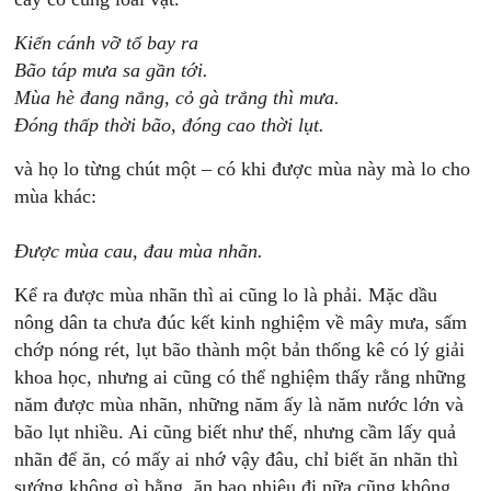
Kiến cánh vỡ tổ bay ra
Bão táp mưa sa gần tới.
Mùa hè đang nắng, cỏ gà trắng thì mưa.
Đóng thấp thời bão, đóng cao thời lụt.
và họ lo từng chút một – có khi được mùa này mà lo cho
mùa khác:
Được mùa cau, đau mùa nhãn.
Kể ra được mùa nhãn thì ai cũng lo là phải. Mặc dầu
nông dân ta chưa đúc kết kinh nghiệm về mây mưa, sấm
chớp nóng rét, lụt bão thành một bản thống kê có lý giải
khoa học, nhưng ai cũng có thể nghiệm thấy rằng những
năm được mùa nhãn, những năm ấy là năm nước lớn và
bão lụt nhiều. Ai cũng biết như thế, nhưng cầm lấy quả
nhãn để ăn, có mấy ai nhớ vậy đâu, chỉ biết ăn nhãn thì
sướng không gì bằng, ăn bao nhiêu đi nữa cũng không