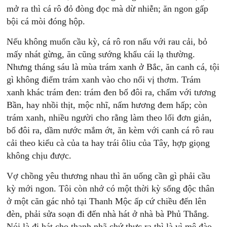
mở ra thì cá rô đỏ đòng đọc mà dừ nhiễn; ăn ngon gấp
bội cá mòi đóng hộp.
Nếu không muốn cầu kỳ, cá rô ron nấu với rau cải, bỏ
mấy nhát gừng, ăn cũng sướng khẩu cái lạ thường.
Nhưng tháng sáu là mùa trám xanh ở Bắc, ăn canh cá, tội
gì không điểm trám xanh vào cho nổi vị thơm. Trám
xanh khác trám đen: trám đen bổ đôi ra, chấm với tương
Bần, hay nhồi thịt, mộc nhĩ, nấm hương đem hấp; còn
trám xanh, nhiều người cho rằng làm theo lối đơn giản,
bổ đôi ra, dầm nước mắm ớt, ăn kèm với canh cá rô rau
cải theo kiểu cà của ta hay trái ôliu của Tây, hợp giọng
không chịu được.
Vợ chồng yêu thương nhau thì ăn uống cần gì phải cầu
kỳ mới ngon. Tôi còn nhớ có một thời kỳ sống độc thân
ở một căn gác nhỏ tại Thanh Mộc ấp cứ chiều đến lên
đèn, phải sửa soạn đi đến nhà hát ở nhà bà Phủ Thắng.
Nói là đi hát cho thanh nhã chứ thực ra thì là vì mê đào.