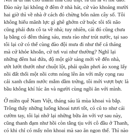
Đào này lại không ở đêm ở nhà hát, cứ vào khoảng mười
hai giờ thì về nhà ở cách đó chừng bốn năm cây số. Tôi
không hiểu mãnh lực gì ghê ghớm cứ buộc tôi tối não
cũng phải đưa cô ta về nhà; tuy nhiên, cái đó cũng chưa
lạ bằng có đêm tháng sáu, mưa rào như trút nước, tại sao
tôi lại cứ có thể cùng đào đội mưa đi như thế cả tháng
mà cứ khỏe khoắn, cứ tưi vui như thường? Nghĩ lại
những đêm hai đứa, độ một giờ sáng mới về đến nhà,
ướt lướt thướt như chuột lột, phải quần phơi áo xong lấy
nồi đất thổi một nồi cơm nóng lên ăn với mấy cọng rau
cải xanh chấm nước mắm dầm trứng, tôi mới vượt bực là
bầu không khí lúc ăn và người cùng ngồi ăn với mình.
Ở miền quê Nam Việt, tháng sáu là mùa khoai và bắp.
Trông thấy những luống khoai tươi tốt, có củ to như cái
cườm tay, tôi lại nhớ lại những bữa ăn với vợ sau này,
cũng thanh đạm như hồi còn tằng tịu với cô đầu ở Thanh,
có khi chỉ có mấy nõn khoai mà sao ăn ngon thế. Thì nào