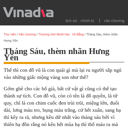
lịch sử · chính trị
văn chương
Thư viện
/
Văn chương
/
Thương nhớ Mười Hai - Vũ Bằng
/
Tháng Sáu, thèm nhãn
Hưng Yên
Tháng Sáu, thèm nhãn Hưng
Yên
Thế thì con đỗ vũ là con quái gì mà lại ru người sắp ngủ
vào những giấc mộng vàng son như thế?
Gớm ghê cho các bố già, bất cứ vật gì cũng có thể tạo
thành sự tích. Con đỗ vũ, còn có tên là đỗ quyên, là tử
quy, chỉ là con chim cuốc đen trùi trũi, miệng lớn, đuôi
dài, lưng màu tro, bụng màu trắng, cứ hết xuân, sang hạ
thì kêy ra rả, nhưng kêu dữ nhất vào tháng sáu bởi vì
thiên hạ đồn rằng nó kêu hết mùa hạ thì thổ máu ra mà