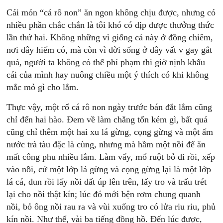
Cái món “cá rô non” ăn ngon không chịu được, nhưng có
nhiều phần chắc chắn là tôi khó có dịp được thưởng thức
lần thứ hai. Không những vì giống cá này ở đồng chiêm,
nơi đây hiếm có, mà còn vì đời sống ở đây vất v gay gắt
quá, người ta không có thể phí phạm thì giờ nịnh khẩu
cái của mình hay nuông chiều một ý thích có khi không
mắc mỏ gì cho lắm.
Thực vậy, một rổ cá rô non ngày trước bán đắt lắm cũng
chỉ đến hai hào. Đem về làm chẳng tốn kém gì, bất quá
cũng chỉ thêm một hai xu lá gừng, cọng gừng và một ấm
nước trà tàu đặc là cùng, nhưng mà hầm một nồi để ăn
mất công phu nhiều lắm. Làm vẩy, mổ ruột bỏ đi rồi, xếp
vào nồi, cứ một lớp lá gừng và cọng gừng lại là một lớp
lá cá, đun rồi lấy nồi đất úp lên trên, lấy tro và trấu trét
lại cho nồi thật kín; lúc đó mới bện rơm chung quanh
nồi, bỏ ông nồi rau ra và vùi xuống tro có lửa riu riu, phủ
kín nồi. Như thế, vài ba tiếng đồng hồ. Đến lúc được,