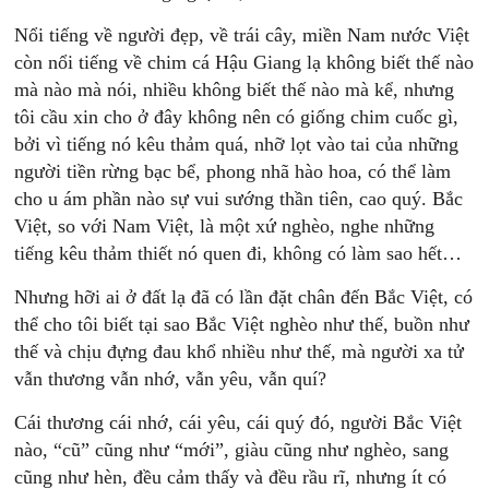
Nổi tiếng về người đẹp, về trái cây, miền Nam nước Việt
còn nổi tiếng về chim cá Hậu Giang lạ không biết thế nào
mà nào mà nói, nhiều không biết thế nào mà kể, nhưng
tôi cầu xin cho ở đây không nên có giống chim cuốc gì,
bởi vì tiếng nó kêu thảm quá, nhỡ lọt vào tai của những
người tiền rừng bạc bể, phong nhã hào hoa, có thể làm
cho u ám phần nào sự vui sướng thần tiên, cao quý. Bắc
Việt, so với Nam Việt, là một xứ nghèo, nghe những
tiếng kêu thảm thiết nó quen đi, không có làm sao hết…
Nhưng hỡi ai ở đất lạ đã có lần đặt chân đến Bắc Việt, có
thể cho tôi biết tại sao Bắc Việt nghèo như thế, buồn như
thế và chịu đựng đau khổ nhiều như thế, mà người xa tử
vẫn thương vẫn nhớ, vẫn yêu, vẫn quí?
Cái thương cái nhớ, cái yêu, cái quý đó, người Bắc Việt
nào, “cũ” cũng như “mới”, giàu cũng như nghèo, sang
cũng như hèn, đều cảm thấy và đều rầu rĩ, nhưng ít có