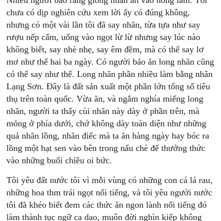
Nhiều người bảo rằng giống nhãn ăn vào nóng lắm. Tôi
chưa có dịp nghiên cứu xem lời ấy có đúng không,
nhưng có một vài lần tôi đã say nhãn, từa tựa như say
rượu nếp cẩm, uống vào ngọt lừ lừ nhưng say lúc nào
không biết, say nhè nhẹ, say êm đềm, mà có thể say lơ
mơ như thế hai ba ngày. Có người bảo ăn long nhãn cũng
có thể say như thế. Long nhãn phần nhiều làm bằng nhãn
Lạng Sơn. Đây là đất sản xuất một phần lớn tổng số tiêu
thụ trên toàn quốc. Vừa ăn, và ngắm nghía miếng long
nhãn, người ta thấy cùi nhãn này dày ở phần trên, mà
mỏng ở phía dưới, chớ không dày toàn diện như những
quả nhãn lồng, nhãn điếc mà ta ăn hàng ngày hay bóc ra
lồng một hạt sen vào bên trong nấu chè để thưởng thức
vào những buổi chiều oi bức.
Tôi yêu đất nước tôi vì mỗi vùng có những con cá lá rau,
những hoa thm trái ngọt nổi tiếng, và tôi yêu người nước
tôi đã khéo biết đem các thức ăn ngon lành nổi tiếng đó
làm thành tục ngữ ca dao, muôn đời nghìn kiếp không