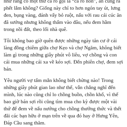
nhứ rằng có một thứ cá rô gọi là “cá rô non”, ăn cũng ra
phết lắm không? Giống này chỉ to hơn ngón tay út, lưng
đen, bụng vàng, đánh vẩy bỏ ruột, nấu với rau cải cúc ăn
đã sướng nhưng không thấm vào đâu, nếu đem hầm
trong nồi đất, theo lối nhà quê.
Tôi không bao giờ quên được những ngày tản cư ở cái
làng đồng chiêm giữa chợ Kẹo và chợ Ngăm, không biết
làm gì trong những giây phút vô liêu, vợ chồng và con
cái mua những cái xa về kéo sợi. Đến phiên chợ, đem sợi
bán.
Yêu người vợ tấm mẳn không biết chừng nào! Trong
những giây phút gian lao như thế, vẫn chẳng nghĩ đến
mình, lúc nào cũng chỉ lo chồng buồn, chồn khổ, vì thế
bao giờ bán sợi rồi cũng tìm mua cho kỳ được một vài
thứ để đem về nấu nướng cho chồng thưởng thức và thết
đãi các bạn hữu ở mạn trên về qua đó hay ở Hưng Yên,
Đáp Cầu sang thăm.