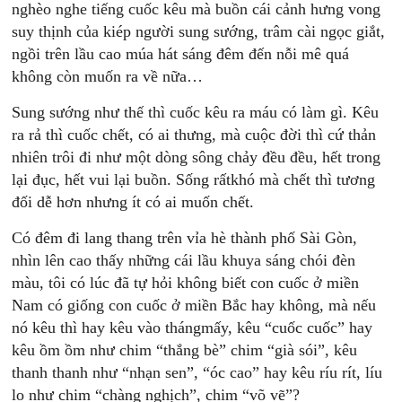
nghèo nghe tiếng cuốc kêu mà buồn cái cảnh hưng vong
suy thịnh của kiép người sung sướng, trâm cài ngọc giắt,
ngồi trên lầu cao múa hát sáng đêm đến nỗi mê quá
không còn muốn ra về nữa…
Sung sướng như thế thì cuốc kêu ra máu có làm gì. Kêu
ra rả thì cuốc chết, có ai thưng, mà cuộc đời thì cứ thản
nhiên trôi đi như một dòng sông chảy đều đều, hết trong
lại đục, hết vui lại buồn. Sống rấtkhó mà chết thì tương
đối dễ hơn nhưng ít có ai muốn chết.
Có đêm đi lang thang trên vỉa hè thành phố Sài Gòn,
nhìn lên cao thấy những cái lầu khuya sáng chói đèn
màu, tôi có lúc đã tự hỏi không biết con cuốc ở miền
Nam có giống con cuốc ở miền Bắc hay không, mà nếu
nó kêu thì hay kêu vào thángmấy, kêu “cuốc cuốc” hay
kêu ồm ồm như chim “thắng bè” chim “già sói”, kêu
thanh thanh như “nhạn sen”, “óc cao” hay kêu ríu rít, líu
lo như chim “chàng nghịch”, chim “võ vẽ”?