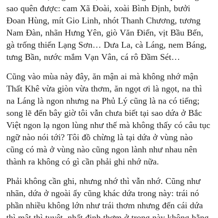
sao quên được: cam Xã Đoài, xoài Bình Định, bưởi
Đoan Hùng, mít Gio Linh, nhót Thanh Chương, tương
Nam Đàn, nhãn Hưng Yên, giò Văn Điển, vịt Bầu Bến,
gà trống thiến Lạng Sơn… Dưa La, cà Láng, nem Báng,
tưng Bần, nước mắm Vạn Vân, cá rô Đầm Sét…
Cũng vào mùa này đây, ăn mận ai mà không nhớ mận
Thất Khê vừa giòn vừa thơm, ăn ngọt ơi là ngọt, na thì
na Láng là ngon nhưng na Phủ Lý cũng là na có tiếng;
song lẽ đến bây giờ tôi vẫn chưa biết tại sao dứa ở Bắc
Việt ngon lạ ngon lùng như thế mà không thấy có câu tục
ngữ nào nói tới? Tôi đồ chừng là tại dứa ở vùng nào
cũng có mà ở vùng nào cũng ngon lành như nhau nên
thành ra không có gì cần phải ghi nhớ nữa.
Phải không cần ghi, nhưng nhớ thì vẫn nhớ. Cũng như
nhãn, dứa ở ngoài ấy cũng khác dứa trong này: trái nó
phần nhiều không lớn như trái thơm nhưng đến cái dứa
thì mật thì tuyệt, nhất định thơm ở trong này không bằng.