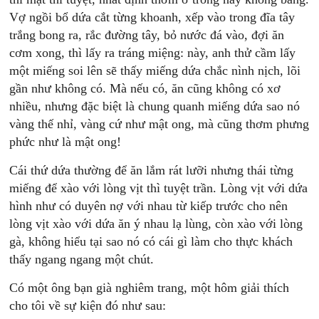
Vợ ngồi bổ dứa cắt từng khoanh, xếp vào trong đĩa tây
trắng bong ra, rắc đường tây, bỏ nước đá vào, đợi ăn
cơm xong, thì lấy ra tráng miệng: này, anh thử cầm lấy
một miếng soi lên sẽ thấy miếng dứa chắc nình nịch, lõi
gần như không có. Mà nếu có, ăn cũng không có xơ
nhiều, nhưng đặc biệt là chung quanh miếng dứa sao nó
vàng thế nhỉ, vàng cứ như mật ong, mà cũng thơm phưng
phức như là mật ong!
Cái thứ dứa thường để ăn lắm rát lưỡi nhưng thái từng
miếng để xào với lòng vịt thì tuyệt trần. Lòng vịt với dứa
hình như có duyên nợ với nhau từ kiếp trước cho nên
lòng vịt xào với dứa ăn ý nhau lạ lùng, còn xào với lòng
gà, không hiểu tại sao nó có cái gì làm cho thực khách
thấy ngang ngang một chút.
Có một ông bạn già nghiêm trang, một hôm giải thích
cho tôi về sự kiện đó như sau: