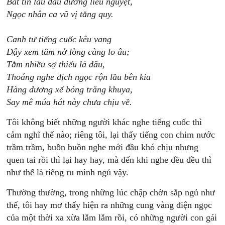
Bất tín lâu đầu dương liễu nguyệt,
Ngọc nhân ca vũ vị tằng quy.
Canh tư tiếng cuốc kêu vang
Dậy xem tằm nở lòng càng lo âu;
Tằm nhiều sợ thiếu lá dâu,
Thoáng nghe địch ngọc rộn lầu bên kia
Hàng dương xế bóng trăng khuya,
Say mê múa hát này chưa chịu về.
Tôi không biết những người khác nghe tiếng cuốc thì
cảm nghĩ thế nào; riêng tôi, lại thấy tiếng con chim nước
trầm trầm, buồn buồn nghe mới đầu khó chịu nhưng
quen tai rồi thì lại hay hay, mà đến khi nghe đều đều thì
như thể là tiếng ru mình ngủ vậy.
Thường thường, trong những lúc chập chờn sắp ngủ như
thế, tôi hay mơ thấy hiện ra những cung vàng điện ngọc
của một thời xa xừa lắm lắm rồi, có những người con gái