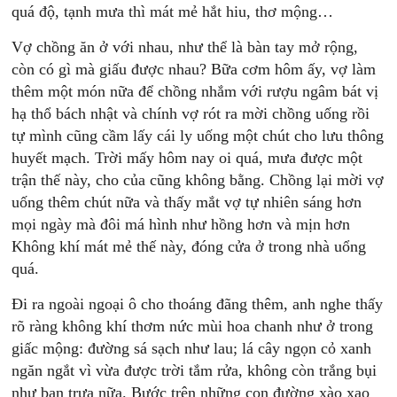
quá độ, tạnh mưa thì mát mẻ hắt hiu, thơ mộng…
Vợ chồng ăn ở với nhau, như thể là bàn tay mở rộng,
còn có gì mà giấu được nhau? Bữa cơm hôm ấy, vợ làm
thêm một món nữa để chồng nhắm với rượu ngâm bát vị
hạ thổ bách nhật và chính vợ rót ra mời chồng uống rồi
tự mình cũng cầm lấy cái ly uống một chút cho lưu thông
huyết mạch. Trời mấy hôm nay oi quá, mưa được một
trận thế này, cho của cũng không bằng. Chồng lại mời vợ
uống thêm chút nữa và thấy mắt vợ tự nhiên sáng hơn
mọi ngày mà đôi má hình như hồng hơn và mịn hơn
Không khí mát mẻ thế này, đóng cửa ở trong nhà uổng
quá.
Đi ra ngoài ngoại ô cho thoáng đãng thêm, anh nghe thấy
rõ ràng không khí thơm nức mùi hoa chanh như ở trong
giấc mộng: đường sá sạch như lau; lá cây ngọn cỏ xanh
ngăn ngắt vì vừa được trời tắm rửa, không còn trắng bụi
như ban trưa nữa. Bước trên những con đường xào xạo