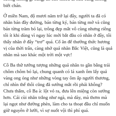
biết chán.
Ở miền Nam, độ mươi năm trở lại đây, người ta đã có
nhãn bán đầy đường, bán từng ký, bán từng mớ và cũng
bán từng trăm bó lại, trông đẹp mắt vô cùng nhưng riêng
tôi ít khi dùng vì ngay lúc mới bắt đầu có nhãn ở đây, tôi
thấy nhãn ở đây “trơ” quá. Cố ăn để thưởng thức hương
vị của thời trân, càng nhớ quả nhãn Bắc Việt, cũng là quả
nhãn mà sao khác một trời một vực!
Cô Ba thử tưởng tượng những quả nhãn to gần bằng trái
chôm chôm bó lại, chung quanh có lá xanh ôm lấy quả
vàng ong óng như những vòng tay ôm ấp người thương,
chỉ nhìn thế thôi cũng đã sướng mắt rồi phải không?
Chưa thấm, cô Ba à: lột vỏ ra, đưa lên miệng còn sướng
hơn. Cái cùi nhãn trắng như ngà, mà dày, mà thơm mà
lại ngọt như đường phèn, làm cho ta thoạt đầu chỉ muốn
giữ nguyên ở lưỡi, vì sợ nuốt vội thì phí quá.