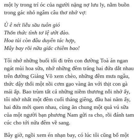
một ly trong trí óc của người nặng nợ lưu ly, nằm buồn
trong gác nhỏ ngâm câu thơ nhớ vợ:
Ủ ê nét liễu sầu tuôn gió
Thổn thức tình tơ lệ ướt đào.
Hoa tủi còn đâu duyên tác hợp,
Mây bay rồi nữa giấc chiêm bao!
Tôi nhớ những buổi tối đi trên con đường Toà án ngan
ngát mùi hoa sữa, nhớ những đêm trăng hai đứa dắt nhau
trên đường Giảng Võ xem chèo, những đêm mưa ngâu,
thức dậy thổi một nồi cơm gạo vàng ăn với thịt con gà
mái ấp. Bao trùm tất cả những niềm thương nỗi nhớ ấy,
tôi nhớ nhất một đêm cuối tháng giêng, đầu hai năm ấy,
hai đứa mới quen nhau, cùng ăn chung một quả vú sữa
của một người bạn phương Nam gửi ra cho, rồi đánh tam
cúc cho tới nửa đêm về sang.
Bây giờ, ngồi xem én nhạn bay, có lúc tôi cũng bổ một