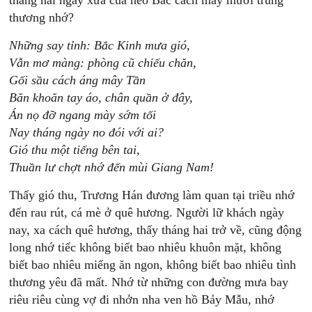
tháng hai ngày xưa của nẻo Bắc cách mấy mươi trùng
thương nhớ?
Những say tỉnh: Bắc Kinh mưa gió,
Vẫn mơ màng: phòng cũ chiếu chăn,
Gối sầu cách áng mây Tần
Băn khoăn tay áo, chân quần ở đây,
Án nọ đỡ ngang mày sớm tối
Nay tháng ngày no đói với ai?
Gió thu một tiếng bên tai,
Thuần lư chợt nhớ đến mùi Giang Nam!
Thấy gió thu, Trương Hán đương làm quan tại triều nhớ
đến rau rút, cá mè ở quê hương. Người lữ khách ngày
nay, xa cách quê hương, thấy tháng hai trở về, cũng động
long nhớ tiếc không biết bao nhiêu khuôn mặt, không
biết bao nhiêu miếng ăn ngon, không biết bao nhiêu tình
thương yêu đã mất. Nhớ từ những con đường mưa bay
riêu riêu cùng vợ đi nhởn nha ven hồ Bảy Mẫu, nhớ