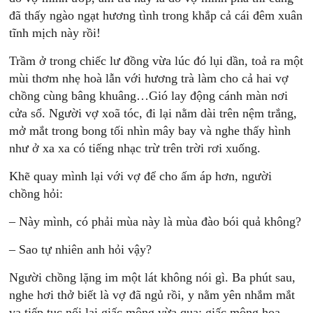
đã thấy ngào ngạt hương tình trong khắp cả cái đêm xuân
tĩnh mịch này rồi!
Trầm ở trong chiếc lư đồng vừa lúc đó lụi dần, toả ra một
mùi thơm nhẹ hoà lẫn với hương trà làm cho cả hai vợ
chồng cùng bâng khuâng…Gió lay động cánh màn nơi
cửa sổ. Người vợ xoã tóc, đi lại nằm dài trên nệm trắng,
mở mắt trong bong tối nhìn mây bay và nghe thấy hình
như ở xa xa có tiếng nhạc trừ trên trời rơi xuống.
Khẽ quay mình lại với vợ để cho ấm áp hơn, người
chồng hỏi:
– Này mình, có phải mùa này là mùa đào bói quả không?
– Sao tự nhiên anh hỏi vậy?
Người chồng lặng im một lát không nói gì. Ba phút sau,
nghe hơi thở biết là vợ đã ngủ rồi, y nằm yên nhắm mắt
va tiếp tục nối lại giấc mộng vừa qua: giấc mộng hoa