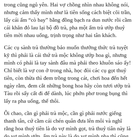
trong cũng ngủ yên. Hai vợ chồng nhìn nhau không nói,
nhưng cảm thấy mình như là tiên sống cách biệt cõi trần,
lấy cái ấm “cò bay” bằng đồng bạch ra dun nước rồi cầm
cái khăn đỏ lau lại bộ đồ trà, pha một ấm trà ướp thuỷ
tiên mời nhau uống, trịnh trọng như hai tân khách.
Các cụ sành trà thường bảo muốn thưởng thức trà tuyệt
kỹ thì phải là cái thứ trà mộc không ướp hoa gì, nhưng
mình có phải là tay sành đâu mà phải theo khuôn sáo ấy!
Chỉ biết là vợ con ở trong nhà, học đòi các cụ gọt thuỷ
tiên, còn thừa thì đem trồng trong cát, chơi hoa đến hết
ngày rằm, đem cắt những bong hoa hãy còn tươi ướp trà
Tàu rồi sấy cất đi để dành, lúc phởn phơ trong bụng thì
lấy ra pha uống, thế thôi.
Ôi chao, cần gì phải trà mộc, cần gì phải nước giếng
thanh tân, cứ cầm cái chén quân đưa lên môi và nghĩ
rằng hoa thuỷ tiên là do vợ mình gọt, trà thuỷ tiân này là
do vợ mình ướp, ấm trà này là do vợ mình pha thì cũng