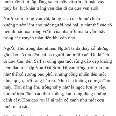
mới thấy ở tít tắp đằng xa có mấy cô sơn nữ mặc váy
thuỷ ba, bịt khăn trắng ven đầu đi đu đưa ven suối.
Nước suối trong văn vắt, bong các cô sơn nữ chiếu
xuống nước làm cho một người hoá hai, y như thể các cô
tiên đi hái hoa trong vườn của nhà trời mà ta vẫn thấy
trong các truyện thần tiên khi còn nhỏ.
Người Thổ trồng đào nhiều. Người ta đã thấy có những
gốc đào cổ thụ đến hai ba người ôm mới xuể. Du khách
đi Lao Cai, đến Sa Pa, cũng qua một rừng đào đẹp không
kém đào ở Thập Vạn Đại Sơn. Đi vào rừng, trời mù mù
như thể có sương bao phủ, nhưng bỗng nhiên đến một
khúc quẹo, trời sang hẳn ra. Nhìn lên không có một đám
mấy. Trời nắng ấm, trông cứ y như là ngọc lưu ly vậy.
Gió từ trên đỉnh cao thổi xuống, làm rung động những
cành cây, Hoa đạo rơi lả tả trên cỏ xanh như một cơn
mưa màu sắc.