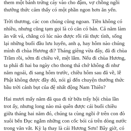
them một bánh trứng cáy vào cho đậm, vợ chồng ngồi
thưởng thức cảm thấy có một phần ngon hơn ăn yến.
Trời thương, các con chúng cũng ngoan. Tiền không có
nhiều, nhưng cũng tạm gọi là có căn có bản. Cả năm làm
ăn vất vả, chẳng có lúc nào được rỗi rãi thực tình, sống
lại những buổi đầu lưu luyến, anh ạ, hay hôm nào chúng
mình đi chùa Hương đi? Tháng giêng vừa đây, đã đi chùa
Trầm rồi, sớm đi chiều về, mệt lắm. Nếu đi chùa Hương,
ta phải đi hai ba ngày cho thong thả chớ không đi như
năm ngoái, đi sang hôm trước, chiều hôm sau đã về, lễ
Phật không được đầy đủ, nói gì đến chuyện thưởng thức
bầu trời cảnh bụt của đệ nhất động Nam Thiên?
Hai mươi mấy năm đã qua đi từ bữa trẩy hội chùa lần
trot ấy, nhưng long nào mà quên được cái buổi chiều
giữa tháng hai năm đó, chúng ta cùng ngồi ở trên con đò
xuôi bến Đục ngắm những con cốc bói cá trên dòng nước
trong văn vắt. Kỳ lạ thay là cái Hương Sơn! Bây giờ, có