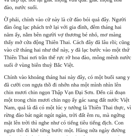
đào, nước suối.
Ờ phải, chính vào cữ này là cữ đào bói quả đây. Người
đàn ông lạc phách trở lại với gia đình, đêm tháng hai
năm ấy, nằm bên người vợ thương bé nhỏ, mơ màng
thấy mở cửa động Thiên Thai. Cách đây đã lâu rồi; cũng
vào cữ tháng hai như thế này, y đã lạc bước vào một thứ
Thiên Thai nơi trần thế rực rỡ hoa đào, mông mênh nước
suối ở vùng biên thuỳ Bắc Việt.
Chính vào khoảng tháng hai này đây, có một buổi sang y
đã cưỡi con ngựa thồ đi nhởn nha một mình nhìn lên
chin mươi chin ngọn Thập Vạn Đại Sơn. Đến cái đoạn
một trong chin mươi chin ngọ ấy gác sang đất nước Việt
Nam, quả là đã có một lúc y tưởng là Thiên Thai thực, vì
rừng đào bát ngát ngút ngàn, trời đất êm ru, mà ngửng
mặt lên trời thì nghe như có tiếng tiêu tiếng địch. Con
ngựa thồ đi khẽ từng bước một. Hàng nửa ngày đường