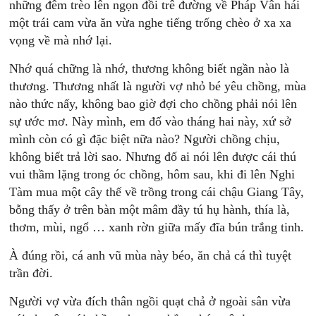
những đêm trèo lên ngọn đồi trê đường về Pháp Vân hái
một trái cam vừa ăn vừa nghe tiếng trống chèo ở xa xa
vọng về mà nhớ lại.
Nhớ quá chững là nhớ, thương không biết ngần nào là
thương. Thương nhất là người vợ nhỏ bé yêu chồng, mùa
nào thức nấy, không bao giờ đợi cho chồng phải nói lên
sự ước mơ. Này mình, em đố vào tháng hai này, xứ sở
mình còn có gì đặc biệt nữa nào? Người chồng chịu,
không biết trả lời sao. Nhưng đố ai nói lên được cái thú
vui thầm lặng trong óc chồng, hôm sau, khi đi lên Nghi
Tàm mua một cây thế về trồng trong cái chậu Giang Tây,
bỗng thấy ở trên bàn một mâm đầy tú hụ hành, thía là,
thơm, mùi, ngổ … xanh rờn giữa mấy đĩa bún trắng tinh.
À đúng rồi, cá anh vũ mùa này béo, ăn chả cá thì tuyệt
trần đời.
Người vợ vừa đích thân ngồi quạt chả ở ngoài sân vừa