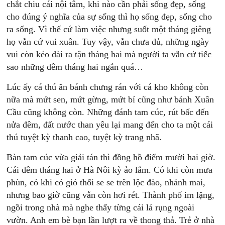
chắt chiu cái nội tâm, khi nào cần phải sống đẹp, sống
cho đúng ý nghĩa của sự sống thì họ sống đẹp, sống cho
ra sống. Vì thế cứ làm việc nhưng suốt một tháng giêng
họ vẫn cứ vui xuân. Tuy vậy, vẫn chưa đủ, những ngày
vui còn kéo dài ra tận tháng hai mà người ta vẫn cứ tiếc
sao những đêm tháng hai ngắn quá…
Lúc ấy cá thú ăn bánh chưng rán với cá kho không còn
nữa mà mứt sen, mứt gừng, mứt bí cũng như bánh Xuân
Cầu cũng không còn. Những đánh tam cúc, rút bấc đến
nửa đêm, đất nước than yêu lại mang đến cho ta một cái
thú tuyệt kỳ thanh cao, tuyệt kỳ trang nhã.
Bàn tam cúc vừa giải tán thì đồng hồ điểm mười hai giờ.
Cái đêm tháng hai ở Hà Nôi kỳ ảo lắm. Có khi còn mưa
phùn, có khi có gió thổi se se trên lộc đào, nhánh mai,
nhưng bao giờ cũng vẫn còn hơi rét. Thành phố im lặng,
ngồi trong nhà mà nghe thấy từng cái lá rụng ngoài
vườn. Anh em bè bạn lần lượt ra về thong thả. Trẻ ở nhà