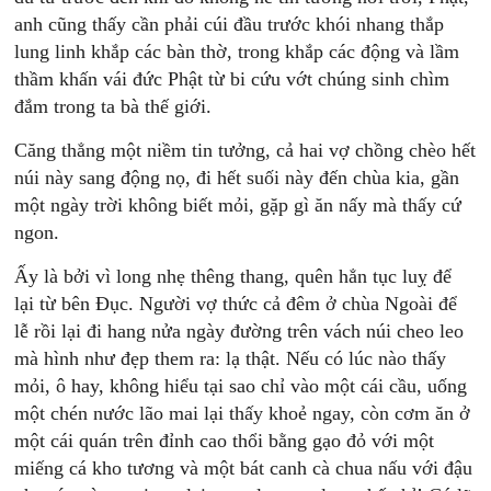
anh cũng thấy cần phải cúi đầu trước khói nhang thắp
lung linh khắp các bàn thờ, trong khắp các động và lầm
thầm khấn vái đức Phật từ bi cứu vớt chúng sinh chìm
đắm trong ta bà thế giới.
Căng thẳng một niềm tin tưởng, cả hai vợ chồng chèo hết
núi này sang động nọ, đi hết suối này đến chùa kia, gần
một ngày trời không biết mỏi, gặp gì ăn nấy mà thấy cứ
ngon.
Ấy là bởi vì long nhẹ thêng thang, quên hẳn tục luỵ để
lại từ bên Đục. Người vợ thức cả đêm ở chùa Ngoài để
lễ rồi lại đi hang nửa ngày đường trên vách núi cheo leo
mà hình như đẹp them ra: lạ thật. Nếu có lúc nào thấy
mỏi, ô hay, không hiểu tại sao chỉ vào một cái cầu, uống
một chén nước lão mai lại thấy khoẻ ngay, còn cơm ăn ở
một cái quán trên đỉnh cao thổi bằng gạo đỏ với một
miếng cá kho tương và một bát canh cà chua nấu với đậu