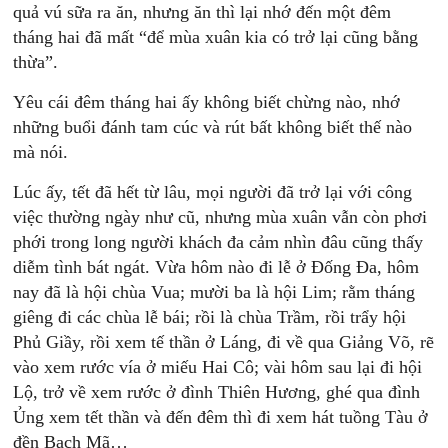
quả vú sữa ra ăn, nhưng ăn thì lại nhớ đến một đêm
tháng hai đã mất “để mùa xuân kia có trở lại cũng bằng
thừa”.
Yêu cái đêm tháng hai ấy không biết chừng nào, nhớ
những buổi đánh tam cúc và rút bất không biết thế nào
mà nói.
Lúc ấy, tết đã hết từ lâu, mọi người đã trở lại với công
việc thường ngày như cũ, nhưng mùa xuân vẫn còn phơi
phới trong long người khách đa cảm nhìn đâu cũng thấy
diễm tình bát ngát. Vừa hôm nào đi lễ ở Đống Đa, hôm
nay đã là hội chùa Vua; mười ba là hội Lim; rằm tháng
giêng đi các chùa lễ bái; rồi là chùa Trầm, rồi trẩy hội
Phủ Giầy, rồi xem tế thần ở Láng, đi về qua Giảng Võ, rẽ
vào xem rước vía ở miếu Hai Cô; vài hôm sau lại đi hội
Lộ, trở về xem rước ở đình Thiên Hương, ghé qua đình
Ủng xem tết thần và đến đêm thì đi xem hát tuồng Tàu ở
đền Bạch Mã…