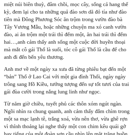
miệt núi biên thuỳ, đâm chồi, mọc cây, sống cả hang thế
kỳ, đem lại cho ta những quả đào sơn dã đỏ tía như đào
tiên mà Đông Phương Sóc ăn trộm trong vườn đào bà
Tây Vương Mẫu, hoặc những chuyện ma xó canh vườn
đào, ai ăn trộm một trái thì đếm một, ăn hai trái thì đếm
hai…,anh cảm thấy anh sống một cuộc đời huyền thoại
mà mắt cô gái Thổ là suối, tóc cô gái Thổ là cầu để cho
anh đi đến bến yêu thương.
Anh mơ về một ngày xa xưa đã từng phiêu bạt đến một
“bản” Thổ ở Lao Cai với một gia đình Thổi, ngày ngày
trông sang Hồ Kiều, tưởng tượng đến sự tốt tươi của trai
gái đùa cười trong nắng lung linh như ngọc.
Từ năm giờ chiều, tuyết phủ các thôn xóm ngút ngàn.
Ngồi nhìn ra chung quanh, anh cảm thấy đắm chìm trong
một sa mạc lạnh tê, trắng xoá, vừa nên thơ, vừa ghê rợn
vì thỉnh thoảng lại nghe thấy một con chim kêu quái gở
hay tiếng của một đoàn sơn cầu nhìn lên mặt trăng buồn