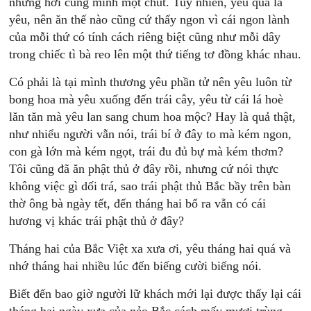
nhưng hơi cúng mình một chút. Tuy nhiên, yêu quá là
yêu, nên ăn thế nào cũng cứ thấy ngon vì cái ngon lành
của mỗi thứ có tính cách riêng biệt cũng như mỗi dây
trong chiếc tì bà reo lên một thứ tiếng tơ đồng khác nhau.
Có phải là tại mình thương yêu phần tử nên yêu luôn từ
bong hoa mà yêu xuống đến trái cây, yêu từ cái lá hoè
lăn tăn mà yêu lan sang chum hoa mộc? Hay là quả thật,
như nhiểu người vẫn nói, trái bí ở đây to mà kém ngon,
con gà lớn mà kém ngọt, trái đu đủ bự mà kém thơm?
Tôi cũng đã ăn phật thủ ở đây rồi, nhưng cứ nói thực
không việc gì dối trá, sao trái phật thủ Bắc bầy trên bàn
thờ ông bà ngày tết, đến tháng hai bổ ra vẫn có cái
hương vị khác trái phật thủ ở đây?
Tháng hai của Bắc Việt xa xưa ơi, yêu tháng hai quá và
nhớ tháng hai nhiều lúc đến biếng cười biếng nói.
Biết đến bao giờ người lữ khách mới lại được thấy lại cái