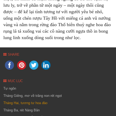
lưu ly, trở về phần tử một ngày – một ngày thôi cũng
được – để kể lại tình tương tư với người yêu bé nhỏ,
uống một chén rượu Tây Hồ với miếng cá anh vũ nướng
vàng và nằm trong rừng đào Thổ biên thuỳ nghe hoa đào
rụng lả tả xuống vai các cô nàng cưỡi ngựa thồ in bong
lung linh xuống dòng suối trong như lọc.
SHARE
MỤC LỤC
Tự ngôn
Tháng Giêng, mơ về trăng non rét ngọt
Tháng Hai, tương tư hoa đào
Tháng Ba, rét Nàng Bân