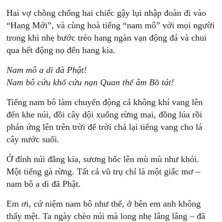
Hai vợ chồng chống hai chiếc gậy lụi nhập đoàn đi vào
“Hang Mới”, và cùng hoà tiếng “nam mô” với mọi người
trong khi nhẹ bước trèo hang ngàn vạn động đá và chui
qua hết động nọ đến hang kia.
Nam mô a di đà Phật!
Nam bô cứu khổ cứu nạn Quan thế âm Bồ tát!
Tiếng nam bô làm chuyển động cả không khí vang lên
đến khe núi, đồi cây dội xuống rừng mai, đồng lúa rồi
phản ứng lên trên trời để trời chả lại tiếng vang cho lá
cây nước suối.
Ở đỉnh núi đằng kia, sương bốc lên mù mù như khói.
Một tiếng gà rừng. Tất cả vũ trụ chỉ là một giấc mơ –
nam bô a di đã Phật.
Em ơi, cứ niệm nam bô như thế, ở bên em anh không
thấy mệt. Ta ngày chèo núi mà long nhẹ lâng lâng – đã