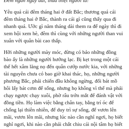
Đêm ngắn ngày dài, thua thiệt người ta!
Yêu quá cái đêm tháng hai ở đất Bắc; thương quá cái
đêm tháng hai ở Bắc, thành ra cái gì cũng thấy qua đi
nhanh quá. Ước gì năm tháng dài them ra để ngày thì đi
xem hội xem hè, đêm thì cùng với những người than vui
xuân với quân bài cao thấp.
Hỡi những người mày móc, đừng có bảo những đồng
bào ấy là những người hưởng lạc. Bị kẹt trong một cái
thế hết xâm lăng nọ đến quân cướp nước kia, với những
tài nguyên chưa có bao giờ khai thác, họ, những người
phương Bắc, phải chiến đầu không ngừng, đổi bát mồ
hôi lấy bát cơm để sống, nhưng họ không vì thế mà phải
chạy ngược chạy xuôi, phờ râu trớn mắt để đánh vật với
đồng tiền. Họ làm việc bằng chân tay, bằng trí óc để
chống lại thiên nhiên, để duy trì sự sống, để vươn lên
mãi, vươn lên mãi, nhưng lúc nào cần nghỉ ngơi, họ biết
nghỉ ngơi, khi nào cần phải chắt chiu cái nội tâm họ biết