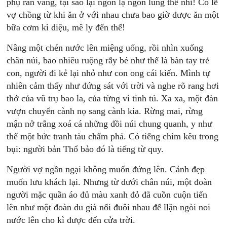
phụ rán vàng, tại sao lại ngon lạ ngon lung thế nhỉ! Có lẽ
vợ chồng từ khi ăn ở với nhau chưa bao giờ được ăn một
bữa cơm kì diệu, mê ly đến thế!
Nâng một chén nước lên miệng uống, rồi nhìn xuống
chân núi, bao nhiêu ruộng rẫy bé như thể là bàn tay trẻ
con, người đi kẻ lại nhỏ như con ong cái kiến. Mình tự
nhiên cảm thấy như đứng sát với trời và nghe rõ rang hơi
thở của vũ trụ bao la, của từng vì tinh tú. Xa xa, một đàn
vượn chuyển cành nọ sang cành kia. Rừng mai, rừng
mận nở trắng xoá cá những đồi núi chung quanh, y như
thể một bức tranh tàu chấm phá. Có tiếng chim kêu trong
bụi: người bản Thổ bảo đó là tiếng từ quy.
Người vợ ngần ngại không muốn đứng lên. Cảnh đẹp
muốn lưu khách lại. Nhưng từ dưới chân núi, một đoàn
người mặc quần áo đủ màu xanh đỏ đã cuồn cuộn tiến
lên như một đoàn du già nối đuôi nhau để llặn ngòi noi
nước lên cho kì được đến cửa trời.