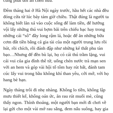
cũng phải đòi ăn chén nữa.
Đêm tháng hai ở Hà Nội ngày trước, hầu hết các nhà đều
đóng cửa từ lúc bảy tám giờ chiều. Thật đúng là người ta
không biết lăn xả vào cuộc sống để làm tiền, để hưởng
vội lấy những thú vui bợm bãi trên chiếu bạc hay trong
những cái “sô” đầy long rậm lá, hoặc để ăn những bữa
cơm đắt tiền bằng cả gia tài của một người trung lưu rồi
hút, rồi chích, rồi đánh đập như những kẻ thất phu tàn
bạo…Nhưng để đền bù lại, họ có cái thú trầm lặng, vui
cái vui của gia đình thê tử, uống chén nước trà mạn sen
với an hem và góp vài hội tổ tôm hay rút bất, đánh tam
cúc lấy vui trong bầu không khí than yêu, cởi mở, với họ
hang bè bạn.
Ngày tháng trôi đi nhẹ nhàng. Không lo tiền, không lập
mưu thiết kế, không oán ức, ăn rau rút muối mè, cũng
thấy ngon. Thỉnh thoảng, một người bạn mới đi chơi về
lại gửi cho một vài mớ rau sắng, đem nấu suông, hay gia