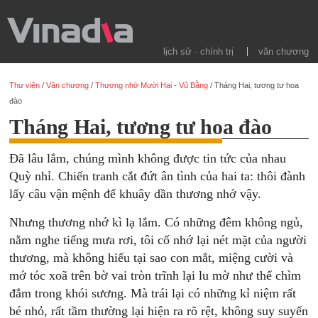
lịch sử · chính trị
văn chương
Thư viện
/
Văn chương
/
Thương nhớ Mười Hai - Vũ Bằng
/
Tháng Hai, tương tư hoa
đào
Tháng Hai, tương tư hoa đào
Đã lâu lắm, chúng mình không được tin tức của nhau
Quỳ nhỉ. Chiến tranh cắt đứt ân tình của hai ta: thôi đành
lấy câu vận mệnh để khuây dần thương nhớ vậy.
Nhưng thương nhớ kì lạ lắm. Có những đêm không ngủ,
nằm nghe tiếng mưa rơi, tôi cố nhớ lại nét mặt của người
thương, mà không hiểu tại sao con mắt, miệng cười và
mớ tóc xoã trên bờ vai tròn trĩnh lại lu mờ như thể chìm
đắm trong khói sương. Mà trái lại có những kỉ niệm rất
bé nhỏ, rất tầm thường lại hiện ra rõ rệt, không suy suyển