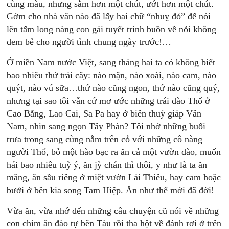
cùng màu, nhưng sẫm hơn một chút, ướt hơn một chút.
Gớm cho nhà văn nào đã lấy hai chữ “nhuỵ đỏ” để nói
lên tấm long nàng con gái tuyết trinh buồn về nỗi không
đem bẻ cho người tình chung ngày trước!…
Ở miền Nam nước Việt, sang tháng hai ta có không biết
bao nhiêu thứ trái cây: nào mận, nào xoài, nào cam, nào
quýt, nào vú sữa…thứ nào cũng ngon, thứ nào cũng quý,
nhưng tại sao tôi vẫn cứ mơ ước những trái đào Thổ ở
Cao Bằng, Lao Cai, Sa Pa hay ở biên thuỳ giáp Vân
Nam, nhìn sang ngọn Tây Phàn? Tôi nhớ những buổi
trưa trong sang cùng nằm trên cỏ với những cô nàng
người Thổ, bỏ một hào bạc ra ăn cả một vườn đào, muốn
hái bao nhiêu tuỳ ý, ăn jỳ chán thì thôi, y như là ta ăn
măng, ăn sầu riêng ở miệt vườn Lái Thiêu, hay cam hoặc
bưởi ở bên kia song Tam Hiệp. Ăn như thế mới đã đời!
Vừa ăn, vừa nhớ đến những câu chuyện cũ nói về những
con chim ăn đào tự bên Tàu rồi tha hột về đánh rơi ở trên