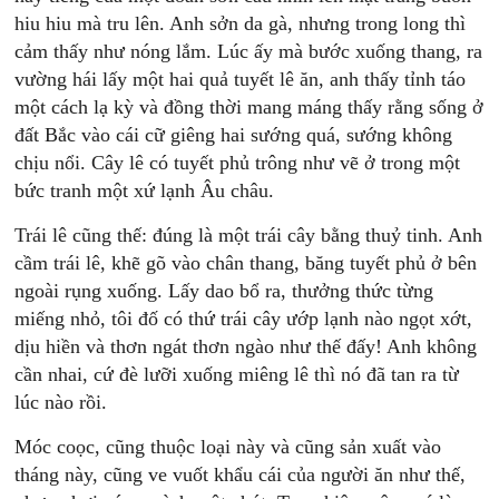
hiu hiu mà tru lên. Anh sởn da gà, nhưng trong long thì
cảm thấy như nóng lắm. Lúc ấy mà bước xuống thang, ra
vường hái lấy một hai quả tuyết lê ăn, anh thấy tỉnh táo
một cách lạ kỳ và đồng thời mang máng thấy rằng sống ở
đất Bắc vào cái cữ giêng hai sướng quá, sướng không
chịu nổi. Cây lê có tuyết phủ trông như vẽ ở trong một
bức tranh một xứ lạnh Âu châu.
Trái lê cũng thế: đúng là một trái cây bằng thuỷ tinh. Anh
cầm trái lê, khẽ gõ vào chân thang, băng tuyết phủ ở bên
ngoài rụng xuống. Lấy dao bổ ra, thưởng thức từng
miếng nhỏ, tôi đố có thứ trái cây ướp lạnh nào ngọt xớt,
dịu hiền và thơn ngát thơn ngào như thế đấy! Anh không
cần nhai, cứ đè lưỡi xuống miêng lê thì nó đã tan ra từ
lúc nào rồi.
Móc coọc, cũng thuộc loại này và cũng sản xuất vào
tháng này, cũng ve vuốt khẩu cái của người ăn như thế,