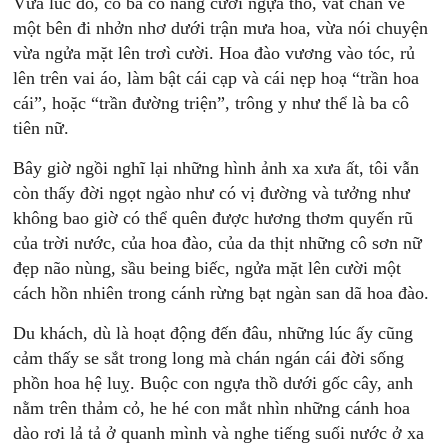
Vừa lúc đó, có ba cô nàng cưỡi ngựa thồ, vắt chân về
một bên đi nhởn nhơ dưới trận mưa hoa, vừa nói chuyện
vừa ngửa mặt lên trơì cười. Hoa đào vương vào tóc, rủ
lên trên vai áo, làm bật cái cạp và cái nẹp hoạ “trần hoa
cái”, hoặc “trần đường triện”, trông y như thể là ba cô
tiên nữ.
Bây giờ ngồi nghĩ lại những hình ảnh xa xưa ất, tôi vẫn
còn thấy đời ngọt ngào như có vị đường và tưởng như
không bao giờ có thể quên được hương thơm quyến rũ
của trời nước, của hoa đào, của da thịt những cô sơn nữ
đẹp não nùng, sầu being biếc, ngửa mặt lên cười một
cách hồn nhiên trong cánh rừng bạt ngàn san dã hoa đào.
Du khách, dù là hoạt động đến đâu, những lúc ấy cũng
cảm thấy se sắt trong long mà chán ngán cái đời sống
phồn hoa hệ luỵ. Buộc con ngựa thồ dưới gốc cây, anh
nằm trên thảm cỏ, he hé con mắt nhìn những cánh hoa
dào rơi lả tả ở quanh mình và nghe tiếng suối nước ở xa