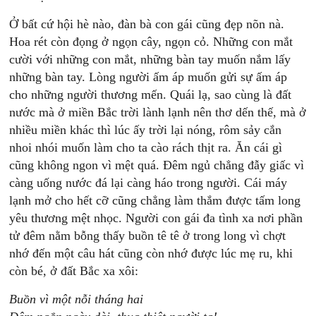
Ở bất cứ hội hè nào, đàn bà con gái cũng đẹp nõn nà.
Hoa rét còn đọng ở ngọn cây, ngọn cỏ. Những con mắt
cười với những con mắt, những bàn tay muốn nắm lấy
những bàn tay. Lòng người ấm áp muốn gửi sự ấm áp
cho những người thương mến. Quái lạ, sao cùng là đất
nước mà ở miền Bắc trời lành lạnh nên thơ dến thế, mà ở
nhiều miền khác thì lúc ấy trời lại nóng, rôm sảy cắn
nhoi nhói muốn làm cho ta cào rách thịt ra. Ăn cái gì
cũng không ngon vì mệt quá. Đêm ngủ chẳng đẫy giấc vì
càng uống nước đá lại càng háo trong người. Cái máy
lạnh mở cho hết cỡ cũng chẳng làm thắm được tấm long
yêu thương mệt nhọc. Người con gái đa tình xa nơi phần
tử đêm nằm bỗng thấy buồn tê tê ở trong long vì chợt
nhớ đến một câu hát cũng còn nhớ được lúc mẹ ru, khi
còn bé, ở đất Bắc xa xôi:
Buồn vì một nỗi tháng hai