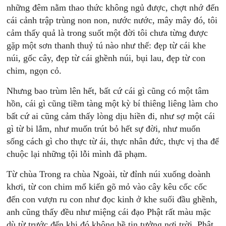
những đêm nằm thao thức không ngủ được, chợt nhớ đến
cái cảnh trập trùng non non, nước nước, mây mây đó, tôi
cảm thấy quả là trong suốt một đời tôi chưa từng được
gặp một sơn thanh thuỷ tú nào như thế: đẹp từ cái khe
núi, gốc cây, đẹp từ cái ghềnh núi, bụi lau, đẹp từ con
chim, ngọn cỏ.
Nhưng bao trùm lên hết, bất cứ cái gì cũng có một tâm
hồn, cái gì cũng tiềm tàng một kỳ bí thiêng liêng làm cho
bất cứ ai cũng cảm thấy lòng dịu hiền đi, như sợ một cái
gì từ bi lắm, như muốn trút bỏ hết sự đời, như muốn
sống cách gì cho thực từ ái, thực nhân đức, thực vị tha để
chuộc lại những tội lỗi mình đã phạm.
Từ chùa Trong ra chùa Ngoài, từ đỉnh núi xuống doành
khơi, từ con chim mổ kiến gõ mỏ vào cây kêu cốc cốc
đến con vượn ru con như đọc kinh ở khe suối đầu ghềnh,
anh cũng thấy đều như miệng cái đạo Phật rất màu mặc
dù từ trước đến khi đó không hề tin tưởng nơi trời, Phật,