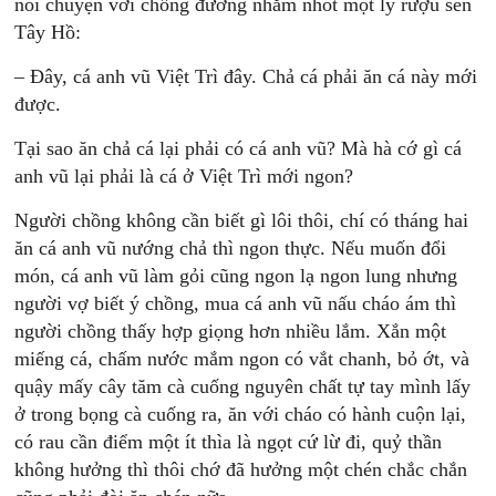
nói chuyện với chồng đương nhắm nhót một ly rượu sen
Tây Hồ:
– Đây, cá anh vũ Việt Trì đây. Chả cá phải ăn cá này mới
được.
Tại sao ăn chả cá lại phải có cá anh vũ? Mà hà cớ gì cá
anh vũ lại phải là cá ở Việt Trì mới ngon?
Người chồng không cần biết gì lôi thôi, chí có tháng hai
ăn cá anh vũ nướng chả thì ngon thực. Nếu muốn đổi
món, cá anh vũ làm gỏi cũng ngon lạ ngon lung nhưng
người vợ biết ý chồng, mua cá anh vũ nấu cháo ám thì
người chồng thấy hợp giọng hơn nhiều lắm. Xắn một
miếng cá, chấm nước mắm ngon có vắt chanh, bỏ ớt, và
quậy mấy cây tăm cà cuống nguyên chất tự tay mình lấy
ở trong bọng cà cuống ra, ăn với cháo có hành cuộn lại,
có rau cần điểm một ít thìa là ngọt cứ lừ đi, quỷ thần
không hưởng thì thôi chớ đã hưởng một chén chắc chắn