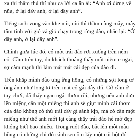
xa thì thầm thủ thỉ như ca lời ca ân ái: “Anh ơi đừng về
nữa, ở lại đây anh, ở lại đây anh”.
Tiếng suối vọng vào khe núi, nùi thì thầm cùng mây, mây
tâm tình với gió và gió chạy trong rừng đào, nhắc lại: “Ở
đây anh, ở lại đây anh”.
Chính giữa lúc đó, có một trái đào rơi xuống trên nệm
cỏ. Cầm trên tay, du khách thoáng thấy một niềm e ngại,
sợ cầm mạnh thì làm mất mát cái đẹp của đào đi.
Trên khắp mình đào ưng ửng hồng, có những sợi long tơ
óng ánh như long tơ trên mặt cô gái dậy thì. Cứ cầm ở
tay chơi, đã thấy ngan ngát thơm rồi; nhưng nếu anh đưa
lên miệng cắn một miếng thì anh sẽ giựt mình cái thơm
của đào không có thứ trái cây gì sánh kịp, mà có cắn một
miếng như thế anh mới lại càng thấy trái đào hé mở đẹp
không biết bao nhiêu. Trong ruột đào, bật lên một màu
hồng có những chỉ đỏ cánh sen ôm lấy một cái hột đỏ