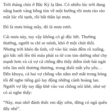
Trời tháng chín ở Bắc Kỳ lạ lắm. Có nhiều lúc trời đang
nắng hanh vàng bỗng tím về một hướng rồi mưa rào rào
một lúc rồi tạnh, rồi bất thần lại mưa.
Đó là mưa bóng mây, đó là mưa rươi.
Cái mưa này, tuy vậy không có gì độc hết. Thường
thường, người ta chỉ se mình, khó ở một chút thôi.
Nhưng trời khéo đa tình, cứ vào lúc màn đêm rủ xuống,
gió bấc nổi lên thì máu phát ra từ con tim dường như chy
mạnh hơn và cả vợ cả chồng đều thấy diễm tình bát ngát
trên làn môi thương thương, trong đuôi mắt yêu yêu…
Đến khuya, cả hai vợ chồng vẫn nằm mở mắt trong bóng
tối để nghe tiếng gió lay động những cành hoàng lan.
Người vợ lấy tay đập khẽ vào vai chồng nói khẽ, như sợ
có ai nghe thấy:
“Này, mai nhớ đánh thức em dậy sớm, đừng có ngủ quên
đấy nhé”.