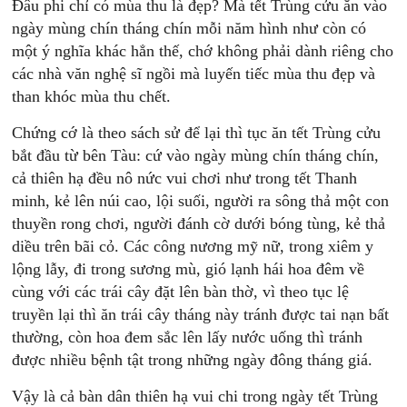
Đâu phi chỉ có mùa thu là đẹp? Mà tết Trùng cửu ăn vào
ngày mùng chín tháng chín mỗi năm hình như còn có
một ý nghĩa khác hẳn thế, chớ không phải dành riêng cho
các nhà văn nghệ sĩ ngồi mà luyến tiếc mùa thu đẹp và
than khóc mùa thu chết.
Chứng cớ là theo sách sử để lại thì tục ăn tết Trùng cửu
bắt đầu từ bên Tàu: cứ vào ngày mùng chín tháng chín,
cả thiên hạ đều nô nức vui chơi như trong tết Thanh
minh, kẻ lên núi cao, lội suối, người ra sông thả một con
thuyền rong chơi, người đánh cờ dưới bóng tùng, kẻ thả
diều trên bãi cỏ. Các công nương mỹ nữ, trong xiêm y
lộng lẫy, đi trong sương mù, gió lạnh hái hoa đêm về
cùng với các trái cây đặt lên bàn thờ, vì theo tục lệ
truyền lại thì ăn trái cây tháng này tránh được tai nạn bất
thường, còn hoa đem sắc lên lấy nước uống thì tránh
được nhiều bệnh tật trong những ngày đông tháng giá.
Vậy là cả bàn dân thiên hạ vui chi trong ngày tết Trùng