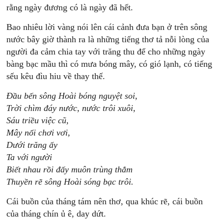
rằng ngày đương có là ngày đã hết.
Bao nhiêu lời vàng nói lên cái cảnh đưa bạn ở trên sông
nước bây giờ thành ra là những tiếng thơ tả nỗi lòng của
người đa cảm chia tay với trăng thu để cho những ngày
bàng bạc mầu thì có mưa bóng mây, có gió lạnh, có tiếng
sếu kêu đìu hiu về thay thế.
Đầu bến sông Hoài bóng nguyệt soi,
Trời chìm đáy nước, nước trôi xuôi,
Sáu triều việc cũ,
Mây nổi chơi vơi,
Dưới trăng ấy
Ta với người
Biết nhau rồi đấy muôn trùng thẳm
Thuyền rẽ sông Hoài sóng bạc trôi.
Cái buồn của tháng tám nên thơ, qua khúc rẽ, cái buồn
của tháng chín ủ ê, day dứt.