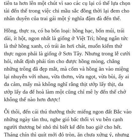
tiên ta hơn lên một chút vì sao các cụ lại có thể lựa chọn
tài đến thế trong việc chi mầu sắc đồng thời lại đem cho
nhân duyên của trai gái một ý nghĩa đậm đà đến thế.
Hồng, thực ra, có ba bốn loại: hồng hạc, bốn múi, trái
dài, ít hột, ngon nhất là giống ở Việt Trì; hồng ngân tức
là thứ hồng xanh, có trái ăn hơi chát, muốn kiếm thứ
thực ngon phải là giống ở Sơn Tây. Nhưng trong lễ cưới
hỏi, nhất định phải tìm cho được hồng mòng, chẳng
những trông đã đẹp mắt, mà cốm và hồng ăn vào miệng
lại nhuyễn với nhau, vừa thơm, vừa ngọt, vừa bùi, ấy ai
đa cảm, mấy mà không nghĩ rằng thịt ướp lấy thịt, da
ướp lấy da để hoà làm một cũng chỉ mê ly đến thế chớ
không thể nào hơn được!
Ôi thôi, đến cái thú thưởng thức miếng ngon đất Bắc vào
những ngày tàn thu, nghe gió bấc thổi vi vu bên cạnh
người thương bé nhỏ thì biết kể đến bao giờ cho hết.
Tháng chín thì quít mới đỏ tròn, ăn chưa xứng ý, nhưng