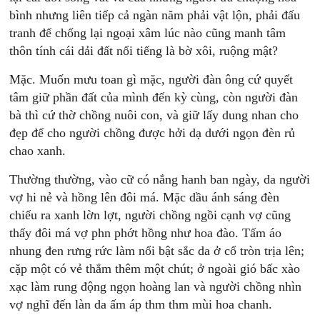
bình nhưng liên tiếp cả ngàn năm phải vật lộn, phải đấu
tranh để chống lại ngoại xâm lúc nào cũng manh tâm
thôn tính cái dải đất nổi tiếng là bờ xôi, ruộng mật?
Mặc. Muốn mưu toan gì mặc, người đàn ông cứ quyết
tâm giữ phần đất của mình đến kỳ cùng, còn người đàn
bà thì cứ thờ chồng nuôi con, và giữ lấy dung nhan cho
đẹp để cho người chồng được hởi dạ dưới ngọn đèn rủ
chao xanh.
Thường thường, vào cữ có nắng hanh ban ngày, da người
vợ hi nẻ và hồng lên đôi má. Mặc dầu ánh sáng đèn
chiếu ra xanh lờn lợt, người chồng ngồi cạnh vợ cũng
thấy đôi má vợ phn phớt hồng như hoa đào. Tấm áo
nhung đen rưng rức làm nổi bật sắc da ở cổ tròn trịa lên;
cặp một có vẻ thắm thêm một chút; ở ngoài gió bấc xào
xạc làm rung động ngọn hoàng lan và người chồng nhìn
vợ nghĩ đến làn da ấm áp thm thm mùi hoa chanh.