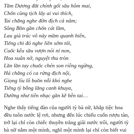
Tầm Dương đất chính gối sầu hôm mai,
Chốn cùng tịch lấy ai vui thích,
Tai chẳng nghe đờn địch cả năm;
Sông Bồn gần chốn cát lầm,
Lau già trúc võ nảy mầm quanh hiên,
Tiếng chi đó nghe liền sớm tối,
Cuốc kêu sầu vượn nói nỉ non,
Hoa xuân nở, nguyệt thu tròn
Lần lần tay chuốc chén son riêng ngừng,
Há chẳng có ca rừng địch nội,
Giọng líu lô buồn nỗi khó nghe
Tiếng tỳ bỗng lắng canh khuya,
Dường như tiên nhạc gần kề bên tai…
Nghe thấy tiếng đàn của người tỳ bà nữ, khắp tiệc hoa
đều tuôn nước lệ rơi, nhưng đến lúc chiếu cuốn rượu tàn,
trở lại chỉ còn chiếc thuyền trăng giãi nước trôi, người tỳ
bà nữ nằm một mình, nghĩ một mình lại chỉ còn biết vui