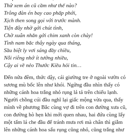
Thử xem án cũ cầm như thế nào?
Trông đàn én bay cao phấp phới,
Xịch then song gọi với trước mành.
Tiện đây nhờ gởi chút tình,
Chờ xuân nhắn gởi chim xanh còn chày!
Tình nam bắc thây ngày qua tháng,
Sầu biệt ly vơi sáng đầy chiều,
Nỗi riêng nhớ ít tưởng nhiều,
Cậy ai về nẻo Thước Kiều hỏi tin…
Đến nửa đêm, thức dậy, cái giường tre ở ngoài vườn có
sương mù bốc lên như khói. Ngửng đầu nhìn thấy có
những cánh hoa trắng nhỏ rụng lả tả trên chiếu lạnh.
Người chồng cúi đầu nghĩ lại giấc mộng vừa qua, thấy
mình về phương Bắc cùng vợ đi trên con đường xưa cũ,
con đường hò hẹn khi mới quen nhau, hai đứa cùng lấy
một tấm lá che đầu để tránh mưa rơi mà chân thì giẫm
lên những cánh hoa sấu rụng cũng nhỏ, cũng trắng như