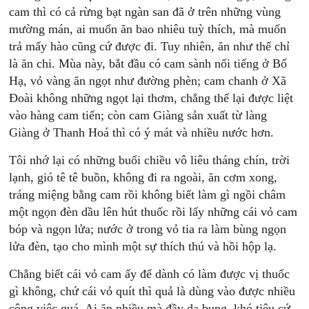
cam thì có cả rừng bạt ngàn san đã ở trên những vùng
mường mán, ai muốn ăn bao nhiêu tuỳ thích, mà muốn
trả mấy hào cũng cứ được đi. Tuy nhiên, ăn như thế chỉ
là ăn chi. Mùa này, bắt đầu có cam sành nổi tiếng ở Bố
Hạ, vỏ vàng ăn ngọt như đường phèn; cam chanh ở Xã
Đoài không những ngọt lại thơm, chẳng thế lại được liệt
vào hàng cam tiến; còn cam Giàng sản xuất từ làng
Giàng ở Thanh Hoá thì có ý mát và nhiều nước hơn.
Tôi nhớ lại có những buổi chiều vô liêu tháng chín, trời
lạnh, gió tê tê buồn, không đi ra ngoài, ăn cơm xong,
tráng miệng bằng cam rồi không biết làm gì ngồi châm
một ngọn đèn dầu lên hút thuốc rồi lấy những cái vỏ cam
bóp và ngọn lửa; nước ở trong vỏ tia ra làm bùng ngọn
lửa đèn, tạo cho mình một sự thích thú và hồi hộp lạ.
Chẳng biết cái vỏ cam ấy để dành có làm được vị thuốc
gì không, chứ cái vỏ quít thì quả là dùng vào được nhiều
công việc quá. Ai ăn nhiều mà đầy dạ bụng, khó tiêu cứ