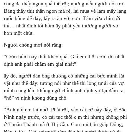
cũng đã thấy ngon quá thể rồi; nhưng nếu người nội trợ
Bằng thấy thịt thăn ngon mà rẻ, lại mua về làm mấy lạng
ruốc bông để đấy, lấy ra ăn với cơm Tám vừa chín tới
thì… nhất định tối hôm ấy phải yêu thương người vợ
hơn một chút.
Người chồng mới nói rằng:
“Cơm hôm nay thổi khéo quá. Giá em thổi cơm thi nhất
định anh phải chấm em giải nhất”.
ấy đó, người đàn ông thường có những cái bực mình lặt
vặt như thế đấy: tưởng nói như thế thì lòng tự ái của vợ
mình căng lên, không ngờ chính anh nịnh vợ lại đâm ra
“hố” vì nịnh không đúng chỗ.
“Anh nói em lại nhớ. Phải rồi, vào cái cữ này đây, ở Bắc
Ninh ngày trước, có cái tục thổi c m thi nhưng không phi
ở Thuận Thành mà ở Thị Cầu. Con trai bốn giáp Đông,
Bắc, Giữa, Già, từ mười tám đến hai mươi được cử đi