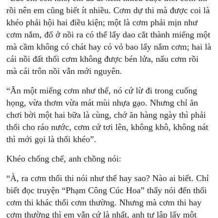
rồi nên em cũng biết ít nhiều. Cơm dự thi mà được coi là
khéo phải hội hai điều kiện; một là cơm phải mịn như
cơm nắm, đổ ở nồi ra có thể lấy dao cắt thành miếng một
mà cầm không có chát hay có vỏ bao lấy nắm cơm; hai là
cái nồi đất thổi cơm không được bén lửa, nấu cơm rồi
mà cái trôn nồi vẫn mới nguyên.
“Ăn một miếng cơm như thế, nó cứ lừ đi trong cuống
họng, vừa thơm vừa mát mùi nhựa gạo. Nhưng chỉ ăn
chơi bời một hai bữa là cùng, chớ ăn hàng ngày thì phải
thổi cho ráo nước, cơm cứ tơi lên, không khô, không nát
thì mới gọi là thổi khéo”.
Khéo chống chế, anh chồng nói:
“À, ra cơm thổi thi nói như thế hay sao? Nào ai biết. Chỉ
biết đọc truyện “Phạm Công Cúc Hoa” thấy nói đến thổi
cơm thi khác thổi cơm thường. Nhưng mà cơm thi hay
cơm thường thì em vẫn cứ là nhất, anh tự lập lấy một