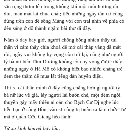
sấu rụng thơm lên trong không khí một mùi hương dìu
dịu, man mát lại chua chát; tiếc những ngày tản cư cùng
đứng trên con đê sông Máng với con trai nhìn về phía có
đèn sáng ở đô thành ngâm bài thơ đi đầy.
Nằm ở đây bây giờ, người chồng bỗng nhiên thấy tủi
thân vì cảm thấy chìa khoá để mở cái tháp vàng đã mất
rồi, ngày vui không hy vọng còn trở lại, cũng như người
tỳ bà nữ bến Tầm Dương không còn hy vọng được thấy
những ngày ở Hà Mô có không biết bao nhiêu chàng trẻ
đem the thắm để mua lất tiếng đàn huyền diệu.
Thì ra cái thân mình ở đây cũng chẳng hơn gì người tỳ
bà nữ lúc về già, lấy người lái buôn chè, một đêm ngồi
thuyền gảy mấy thiên ai oán cho Bạch Cư Dị nghe lúc
tiễn bạn ở sông Bồn, vào khi ông bị biếm ra làm chức Tư
mã ở quận Cửu Giang hẻo lánh:
Từ xa kinh khuyết bấy lâu,