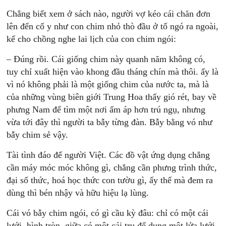
Chẳng biết xem ở sách nào, người vợ kéo cái chăn đơn
lên đến cổ y như con chim nhỏ thò đầu ở tổ ngó ra ngoài,
kể cho chồng nghe lai lịch của con chim ngói:
– Đúng rồi. Cái giống chim này quanh năm không có,
tuy chỉ xuất hiện vào khong đầu tháng chín mà thôi. ấy là
vì nó không phải là một giống chim của nước ta, mà là
của những vùng biên giới Trung Hoa thấy gió rét, bay về
phưng Nam để tìm một nơi ấm áp hơn trú ngụ, nhưng
vừa tới đây thì người ta bẫy từng đàn. Bẫy bằng vó như
bẫy chim sẻ vậy.
Tài tình đáo để người Việt. Các đồ vật ứng dụng chẳng
cần máy móc móc không gì, chẳng cần phưng trình thức,
đại số thức, hoá học thức con tườu gì, ấy thế mà đem ra
dùng thì bén nhậy và hữu hiệu lạ lùng.
Cái vó bẫy chim ngói, có gì cầu kỳ đâu: chỉ có một cái
lưới, hình tròn, giữa có một cái trụ để dụng một lửa lưới