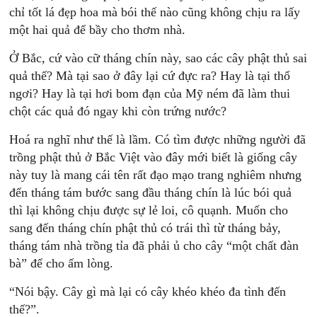
chỉ tốt lá đẹp hoa mà bói thế nào cũng không chịu ra lấy
một hai quả để bầy cho thơm nhà.
Ở Bắc, cứ vào cữ tháng chín này, sao các cây phật thủ sai
quả thế? Mà tại sao ở đây lại cứ đực ra? Hay là tại thổ
ngơi? Hay là tại hơi bom đạn của Mỹ ném đã làm thui
chột các quả đó ngay khi còn trứng nước?
Hoá ra nghĩ như thế là lầm. Có tìm được những người đã
trồng phật thủ ở Bắc Việt vào đây mới biết là giống cây
này tuy là mang cái tên rất đạo mạo trang nghiêm nhưng
đến tháng tám bước sang đầu tháng chín là lúc bói quả
thì lại không chịu được sự lẻ loi, cô quạnh. Muốn cho
sang đến tháng chín phật thủ có trái thì từ tháng bảy,
tháng tám nhà trồng tỉa đã phải ủ cho cây “một chất đàn
bà” để cho ấm lòng.
“Nói bậy. Cây gì mà lại có cây khéo khéo đa tình đến
thế?”.