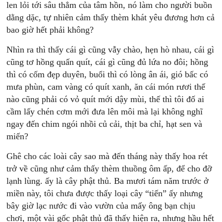
len lỏi tới sâu thẳm của tâm hồn, nó làm cho người buồn
dằng dặc, tự nhiên cảm thấy thèm khát yêu đương hơn cả
bao giờ hết phải không?
Nhìn ra thì thấy cái gì cũng vẫy chào, hẹn hò nhau, cái gì
cũng tơ hồng quấn quít, cái gì cũng đủ lứa no đôi; hồng
thì có cốm đẹp duyên, buổi thì có lòng ân ái, gió bấc có
mưa phùn, cam vàng có quít xanh, ăn cái món rươi thế
nào cũng phải có vỏ quít mới dậy mùi, thế thì tôi đố ai
cầm lấy chén cơm mới đưa lên môi mà lại không nghĩ
ngay đến chim ngói nhồi củ cải, thịt ba chỉ, hạt sen và
miến?
Ghê cho các loài cây sao mà đến tháng này thấy hoa rét
trở về cũng như cảm thấy thèm thuồng ôm ấp, để cho đỡ
lạnh lùng. ấy là cây phật thủ. Ba mươi tám năm trước ở
miền này, tôi chưa được thấy loại cây “tiến” ấy nhưng
bây giờ lạc nước đi vào vườn của mấy ông bạn chịu
chơi, một vài gốc phật thủ đã thấy hiện ra, nhưng hầu hết