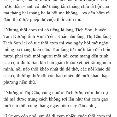
rước thần – anh có nhớ tháng tám tháng chín là hội cha
mà tháng hai tháng ba là hội mẹ không – và đến hôm rã
đám thì được phép dự cuộc thổi cơm thi.
“Nhưng thổi cơm thi có tiếng là làng Tích Sơn, huyện
Tam Dương tỉnh Vĩnh Yên. Khác hẳn làng Thị Cầu làng
Tích Sơn lại có tục thổi cơm thi vào ngày hội mở ngày
mồng ba tháng kiến dần. Trai làng từ mười tám đến bốn
mươi phải thổi mỗi người một nồi cơm mang đến trình
các cụ ở đình. Sau khi ban giám khảo xét nét rất nghiêm
minh, nồi nào thổi khéo nhất thì để thờ, các nồi khác để
các cụ thưởng thức rồi còn bao nhiêu để mời khác thập
phương nếm thử.
“Nhưng ở Thị Cầu, cũng như ở Tích Sơn, cơm thổi dự
thi mà được trúng cách không tơi lên như thứ cơm gạo
mới em thổi cúng tháng ngày hôm nay đâu anh ạ.
“Lúc em còn nhỏ, em đã đi xem nhiều cuộc thổi cơm thi