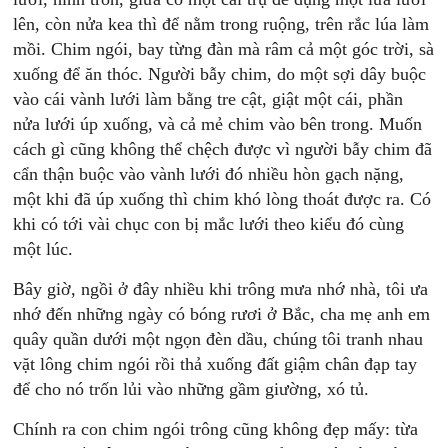
lên, còn nửa kea thì để nằm trong ruộng, trên rắc lúa làm
mồi. Chim ngói, bay từng đàn mà râm cả một góc trời, sà
xuống để ăn thóc. Người bẫy chim, do một sợi dây buộc
vào cái vành lưới làm bằng tre cật, giật một cái, phần
nửa lưới úp xuống, và cả mẻ chim vào bên trong. Muốn
cách gì cũng không thể chệch được vì người bẫy chim đã
cẩn thận buộc vào vành lưới đó nhiều hòn gạch nặng,
một khi đã úp xuống thì chim khó lòng thoát được ra. Có
khi có tới vài chục con bị mắc lưới theo kiểu đó cùng
một lúc.
Bây giờ, ngồi ở đây nhiều khi trông mưa nhớ nhà, tôi ưa
nhớ đến những ngày có bóng rươi ở Bắc, cha mẹ anh em
quây quần dưới một ngọn đèn dầu, chúng tôi tranh nhau
vặt lông chim ngói rồi thả xuống đất giậm chân đạp tay
để cho nó trốn lủi vào những gầm giường, xó tủ.
Chính ra con chim ngói trông cũng không đẹp mấy: từa