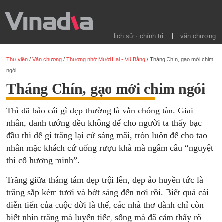
lịch sử · chính trị
văn chương
Thư viện
/
Văn chương
/
Thương nhớ Mười Hai - Vũ Bằng
/
Tháng Chín, gạo mới chim
ngói
Tháng Chín, gạo mới chim ngói
Thì đã bảo cái gì đẹp thường là vẫn chóng tàn. Giai
nhân, danh tướng đều không để cho người ta thấy bạc
đầu thì dễ gì trăng lại cứ sáng mãi, tròn luôn để cho tao
nhân mặc khách cứ uống rượu khà mà ngâm câu “nguyệt
thi cố hương minh”.
Trăng giữa tháng tám đẹp trội lên, đẹp ảo huyền tức là
trăng sắp kém tươi và bớt sáng đến nơi rồi. Biết quá cái
diễn tiến của cuộc đời là thế, các nhà thơ đành chỉ còn
biết nhìn trăng mà luyến tiếc, sống mà đã cảm thấy rõ