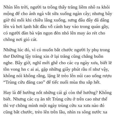
Nhìn lên trời, người ta trông thấy trăng liềm nhô ra khỏi
mộng để cho ánh ngà vắt sữa xuống ngàn cây; nhưng bây
giờ thì mỗi khi chiều lắng xuống, sưng đâu đây đã dâng
lên và hơi lạnh bắt đầu vỗ cánh bay vào trong quán gầy,
có người đàn bà vặn ngọn đèn nhỏ lên may áo rét cho
chồng nơi gió cát.
Những lúc đó, vì có muốn bắt chước người ly phụ trong
thơ Đường lậy trăng xin ở lại trăng cũng chẳng buồn
nghe. Bây giờ, nghĩ mới ghê cho các cụ ngày xưa, biết lẽ
tồn vong hn c ai ai, gặp những giây phút rầu rĩ như vậy,
không nói không rằng, lặng lẽ trèo lên núi cao uống rượu
“Trùng cửu đăng cao” để tiếc nuối mùa thu sắp hết.
Hay là để hưởng nốt những cái gì còn thể hưởng? Không
biết. Nhưng các cụ ăn tết Trùng cửu ở trên cao như thế
thì vợ chồng mình một ngày trùng cửu xa xưa nào đó
cũng bắt chước, trèo lên trên lầu, nhìn ra sông nước xa