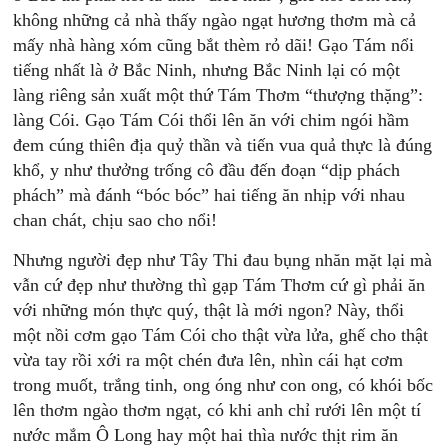
không những cả nhà thấy ngào ngạt hương thơm mà cả
mấy nhà hàng xóm cũng bắt thèm rỏ dãi! Gạo Tám nổi
tiếng nhất là ở Bắc Ninh, nhưng Bắc Ninh lại có một
làng riêng sản xuất một thứ Tám Thơm “thượng thặng”:
làng Cói. Gạo Tám Cói thổi lên ăn với chim ngói hầm
đem cúng thiên địa quỷ thần và tiến vua quả thực là đúng
khổ, y như thưởng trống cô đầu đến đoạn “dịp phách
phách” mà đánh “bóc bóc” hai tiếng ăn nhịp với nhau
chan chát, chịu sao cho nổi!
Nhưng người đẹp như Tây Thi đau bụng nhăn mặt lại mà
vẫn cứ đẹp như thường thì gạp Tám Thơm cứ gì phải ăn
với những món thực quý, thật là mới ngon? Này, thổi
một nồi cơm gạo Tám Cói cho thật vừa lửa, ghế cho thật
vừa tay rồi xới ra một chén đưa lên, nhìn cái hạt cơm
trong muốt, trắng tinh, ong óng như con ong, có khói bốc
lên thơm ngào thơm ngạt, có khi anh chỉ rưới lên một tí
nước mắm Ô Long hay một hai thìa nước thịt rim ăn