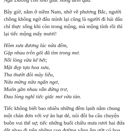
Ngư Dương còn nhớ giấc nồng đêm qua.
Bây giờ, nằm ở niềm Nam, nhớ về phương Bắc, người
chồng không ngờ đâu mình lại cũng là người đi hái dâu
chỉ thực sống khi còn trong mộng, mà mộng tỉnh rồi thì
lại tiếc mộng mấy mươi!
Hôm xưa đương lúc nửa đêm,
Gặp nhau trên gối đã tìm trong mơ.
Nỗi lòng vừa kể hết;
Mặt đẹp tựa hoa xưa,
Tha thướt đôi mày liễu,
Nửa mừng nửa ngẩn ngơ,
Muốn gần nhau vẫn đứng trơ,
Đau lòng nghĩ tiếc giấc mơ vừa tàn.
Tiếc không biết bao nhiêu những đêm lạnh nằm chung
một chăn đơn với vợ ăn hạt dẻ, nói đôi ba câu chuyện
buồn vui thế sự; tiếc những buổi chiều mưa rươi hai đứa
dắt nhau đi trên những con đường vắng ẩm ướt có hoa