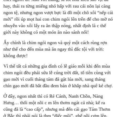
hay, thái ra từng miếng nhỏ hấp với rau cải nõn lại càng
ngon tệ, nhưng ngon vượt bực là đồ một chõ xôi “nếp cái
mới” rồi úp mọt hai con chim ngói lên trên để cho mỡ nó
nhuyễn vào xôi lấy ra ăn thập nóng, nhất định là c thế
giới này không có một món ăn nào sánh nổi!
Ấy chính là chim ngói ngon và quý một cách rùng rợn
như thế cho đến mùa mà ăn ngay thì đắc tội với trời:
không được!
Vì thế tất cả những gia đình có lễ giáo mỗi khi đến mùa
chim ngói đều phải sửa lễ cúng trời đất, tổ tiên cùng với
gạo mới vì cuối tháng tám đã gặt lúa mới, sang tháng
chín gạo mới đã bắt đầu đem bán ở khắp nhà quê kẻ chợ.
Ở đây, ngon nhất thì có Rẻ Cánh, Nanh Chồn, Nàng
Hưng… thổi một nồi c m lên thơm ngát cả nhà; kể ra
cũng đã là “cao cấp”, nhưng mà đến cái gạo Tám Thơm
ở Bắc thì phải nói là thm “điếc mũi”, ghế nồi cơm lên,