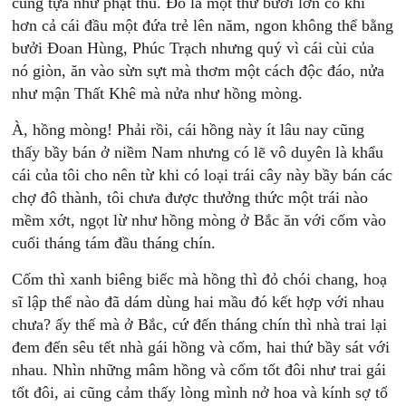
cũng tựa như phật thủ. Đó là một thứ bưởi lớn có khi
hơn cả cái đầu một đứa trẻ lên năm, ngon không thể bằng
bưởi Đoan Hùng, Phúc Trạch nhưng quý vì cái cùi của
nó giòn, ăn vào sừn sựt mà thơm một cách độc đáo, nửa
như mận Thất Khê mà nửa như hồng mòng.
À, hồng mòng! Phải rồi, cái hồng này ít lâu nay cũng
thấy bầy bán ở niềm Nam nhưng có lẽ vô duyên là khẩu
cái của tôi cho nên từ khi có loại trái cây này bầy bán các
chợ đô thành, tôi chưa được thưởng thức một trái nào
mềm xớt, ngọt lừ như hồng mòng ở Bắc ăn với cốm vào
cuối tháng tám đầu tháng chín.
Cốm thì xanh biêng biếc mà hồng thì đỏ chói chang, hoạ
sĩ lập thể nào đã dám dùng hai mầu đó kết hợp với nhau
chưa? ấy thế mà ở Bắc, cứ đến tháng chín thì nhà trai lại
đem đến sêu tết nhà gái hồng và cốm, hai thứ bầy sát với
nhau. Nhìn những mâm hồng và cốm tốt đôi như trai gái
tốt đôi, ai cũng cảm thấy lòng mình nở hoa và kính sợ tổ