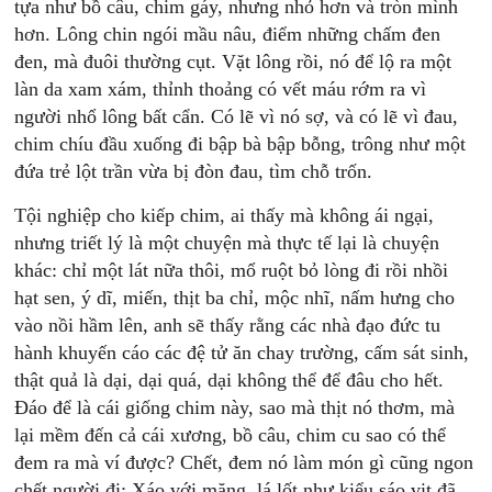
tựa như bồ câu, chim gáy, nhưng nhỏ hơn và tròn mình
hơn. Lông chin ngói mầu nâu, điểm những chấm đen
đen, mà đuôi thường cụt. Vặt lông rồi, nó để lộ ra một
làn da xam xám, thỉnh thoảng có vết máu rớm ra vì
người nhổ lông bất cẩn. Có lẽ vì nó sợ, và có lẽ vì đau,
chim chíu đầu xuống đi bập bà bập bỗng, trông như một
đứa trẻ lột trần vừa bị đòn đau, tìm chỗ trốn.
Tội nghiệp cho kiếp chim, ai thấy mà không ái ngại,
nhưng triết lý là một chuyện mà thực tế lại là chuyện
khác: chỉ một lát nữa thôi, mổ ruột bỏ lòng đi rồi nhồi
hạt sen, ý dĩ, miến, thịt ba chỉ, mộc nhĩ, nấm hưng cho
vào nồi hầm lên, anh sẽ thấy rằng các nhà đạo đức tu
hành khuyến cáo các đệ tử ăn chay trường, cấm sát sinh,
thật quả là dại, dại quá, dại không thể để đâu cho hết.
Đáo để là cái giống chim này, sao mà thịt nó thơm, mà
lại mềm đến cả cái xương, bồ câu, chim cu sao có thể
đem ra mà ví được? Chết, đem nó làm món gì cũng ngon
chết người đi: Xáo với măng, lá lốt như kiểu sáo vịt đã