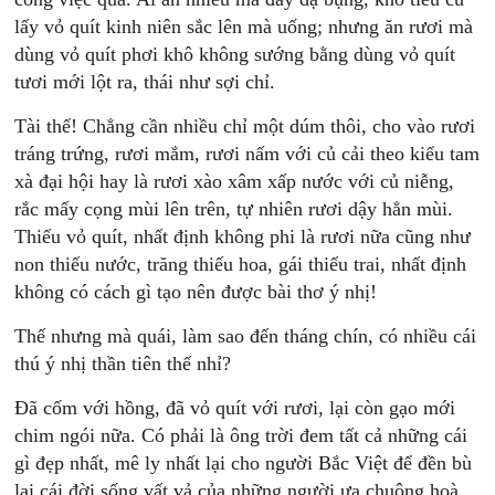
lấy vỏ quít kinh niên sắc lên mà uống; nhưng ăn rươi mà
dùng vỏ quít phơi khô không sướng bằng dùng vỏ quít
tươi mới lột ra, thái như sợi chỉ.
Tài thế! Chẳng cần nhiều chỉ một dúm thôi, cho vào rươi
tráng trứng, rươi mắm, rươi nấm với củ cải theo kiểu tam
xà đại hội hay là rươi xào xâm xấp nước với củ niễng,
rắc mấy cọng mùi lên trên, tự nhiên rươi dậy hẳn mùi.
Thiếu vỏ quít, nhất định không phi là rươi nữa cũng như
non thiếu nước, trăng thiếu hoa, gái thiếu trai, nhất định
không có cách gì tạo nên được bài thơ ý nhị!
Thế nhưng mà quái, làm sao đến tháng chín, có nhiều cái
thú ý nhị thần tiên thế nhỉ?
Đã cốm với hồng, đã vỏ quít với rươi, lại còn gạo mới
chim ngói nữa. Có phải là ông trời đem tất cả những cái
gì đẹp nhất, mê ly nhất lại cho người Bắc Việt để đền bù
lại cái đời sống vất vả của những người ưa chuộng hoà