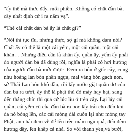
“ấy thế mà thực đấy, mới phiền. Không có chất đàn bà,
cây nhất định cứ ì ra nằm vạ”.
“Thế cái chất đàn bà ấy là chất gì?”
“Nói thì tục tĩu, nhưng thực, sợ gì mà không dám nói?
Chất ấy có thể là một cái yếm, một cái quần, một cái
khăn… Nhưng điều cần là khăn ấy, quần ấy, yếm ấy phải
do người đàn bà đã dùng rồi, nghĩa là phải có hơi hướng
của người đàn bà mới được. Đem ra bón ở gốc cây, cũng
như hoàng lan bón phân ngựa, mai vàng bón gạch non,
sứ Thái Lan bón khô dầu, rồi lấy nước giặt quần dơ của
đàn bà ra tưới, ấy thế là phật thủ đỏ mày hạy hạt, sang
đến tháng chín thì quả cứ lúc lỉu ở trên cây. Lại lấy cái
quần, cái yếm cũ của đàn bà ra bọc lấy trái cho đến khi
da nó bóng lên, các cái móng dài cuốn lại như móng tay
Phật, anh hái đem về để lên trên mâm ngũ quả, đến đêm
hương dậy, lên khắp cả nhà. So với thanh yên,và bưởi,