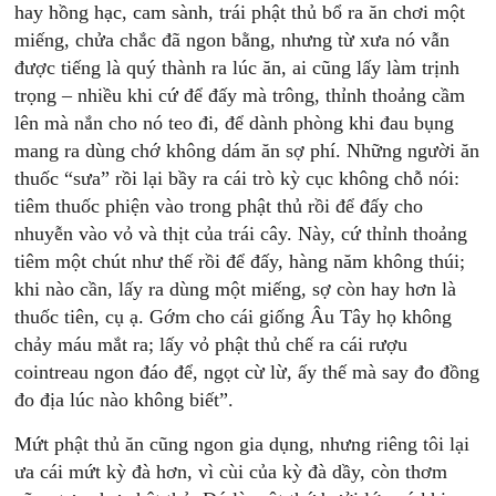
hay hồng hạc, cam sành, trái phật thủ bổ ra ăn chơi một
miếng, chửa chắc đã ngon bằng, nhưng từ xưa nó vẫn
được tiếng là quý thành ra lúc ăn, ai cũng lấy làm trịnh
trọng – nhiều khi cứ để đấy mà trông, thỉnh thoảng cầm
lên mà nắn cho nó teo đi, để dành phòng khi đau bụng
mang ra dùng chớ không dám ăn sợ phí. Những người ăn
thuốc “sưa” rồi lại bầy ra cái trò kỳ cục không chỗ nói:
tiêm thuốc phiện vào trong phật thủ rồi để đấy cho
nhuyễn vào vỏ và thịt của trái cây. Này, cứ thỉnh thoảng
tiêm một chút như thế rồi để đấy, hàng năm không thúi;
khi nào cần, lấy ra dùng một miếng, sợ còn hay hơn là
thuốc tiên, cụ ạ. Gớm cho cái giống Âu Tây họ không
chảy máu mắt ra; lấy vỏ phật thủ chế ra cái rượu
cointreau ngon đáo để, ngọt cừ lừ, ấy thế mà say đo đồng
đo địa lúc nào không biết”.
Mứt phật thủ ăn cũng ngon gia dụng, nhưng riêng tôi lại
ưa cái mứt kỳ đà hơn, vì cùi của kỳ đà dầy, còn thơm