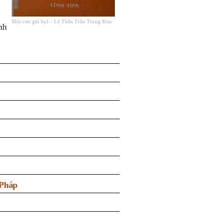
Một cơn gió bụi – Lệ Thần Trần Trọng Kim
nh
 Pháp