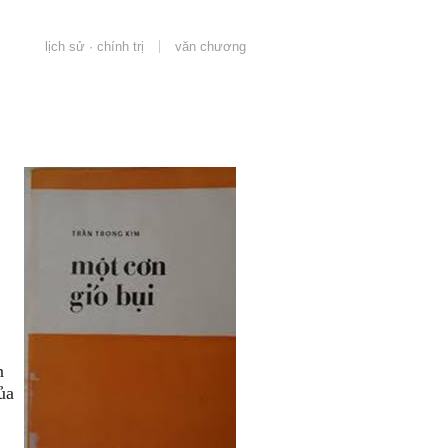
lịch sử · chính trị
văn chương
n
ủa