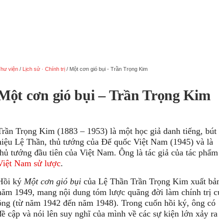
hư viện
/
Lịch sử · Chính trị
/
Một cơn gió bụi - Trần Trọng Kim
Một cơn gió bụi – Trần Trọng Kim
Trần Trọng Kim (1883 – 1953) là một học giả danh tiếng, bút
hiệu Lệ Thần, thủ tướng của Đế quốc Việt Nam (1945) và là
thủ tướng đầu tiên của Việt Nam. Ông là tác giả của tác phẩm
Việt Nam sử lược
.
Hồi ký
Một cơn gió bụi
của Lệ Thần Trần Trọng Kim xuất bả
năm 1949, mang nội dung tóm lược quãng đời làm chính trị c
ông (từ năm 1942 đến năm 1948). Trong cuốn hồi ký, ông có
đề cập và nói lên suy nghĩ của mình về các sự kiện lớn xảy ra