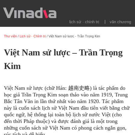
lịch sử · chính trị
văn chương
Thư viện
/
Lịch sử · Chính trị
/
Việt Nam sử lược - Trần Trọng Kim
Việt Nam sử lược – Trần Trọng
Kim
Việt Nam sử lược (chữ Hán: 越南史略) là tác phẩm do
học giả Trần Trọng Kim soạn thảo vào năm 1919, Trung
Bắc Tân Văn in lần thứ nhất vào năm 1920. Tác phẩm
này là cuốn sách lịch sử Việt Nam đầu tiên viết bằng chữ
quốc ngữ, hệ thống lại toàn bộ lịch sử nước Việt (cho
đến thời Pháp thuộc) và được đánh giá là một trong
những cuốn sách sử Việt Nam có phong cách ngắn gọn,
súc tích và dễ hiểu.