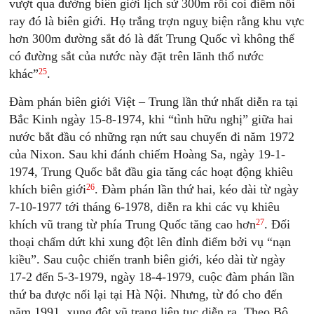
vượt qua đường biên giới lịch sử 300m rồi coi điểm nối
ray đó là biên giới. Họ trắng trợn nguỵ biện rằng khu vực
hơn 300m đường sắt đó là đất Trung Quốc vì không thể
có đường sắt của nước này đặt trên lãnh thổ nước
25
khác”
.
Đàm phán biên giới Việt – Trung lần thứ nhất diễn ra tại
Bắc Kinh ngày 15-8-1974, khi “tình hữu nghị” giữa hai
nước bắt đầu có những rạn nứt sau chuyến đi năm 1972
của Nixon. Sau khi đánh chiếm Hoàng Sa, ngày 19-1-
1974, Trung Quốc bắt đầu gia tăng các hoạt động khiêu
26
khích biên giới
. Đàm phán lần thứ hai, kéo dài từ ngày
7-10-1977 tới tháng 6-1978, diễn ra khi các vụ khiêu
27
khích vũ trang từ phía Trung Quốc tăng cao hơn
. Đối
thoại chấm dứt khi xung đột lên đỉnh điểm bởi vụ “nạn
kiều”. Sau cuộc chiến tranh biên giới, kéo dài từ ngày
17-2 đến 5-3-1979, ngày 18-4-1979, cuộc đàm phán lần
thứ ba được nối lại tại Hà Nội. Nhưng, từ đó cho đến
năm 1991, xung đột vũ trang liên tục diễn ra. Theo Bộ