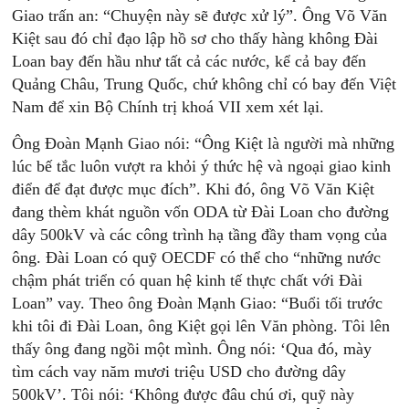
Giao trấn an: “Chuyện này sẽ được xử lý”. Ông Võ Văn
Kiệt sau đó chỉ đạo lập hồ sơ cho thấy hàng không Đài
Loan bay đến hầu như tất cả các nước, kể cả bay đến
Quảng Châu, Trung Quốc, chứ không chỉ có bay đến Việt
Nam để xin Bộ Chính trị khoá VII xem xét lại.
Ông Đoàn Mạnh Giao nói: “Ông Kiệt là người mà những
lúc bế tắc luôn vượt ra khỏi ý thức hệ và ngoại giao kinh
điển để đạt được mục đích”. Khi đó, ông Võ Văn Kiệt
đang thèm khát nguồn vốn ODA từ Đài Loan cho đường
dây 500kV và các công trình hạ tầng đầy tham vọng của
ông. Đài Loan có quỹ OECDF có thể cho “những nước
chậm phát triển có quan hệ kinh tế thực chất với Đài
Loan” vay. Theo ông Đoàn Mạnh Giao: “Buổi tối trước
khi tôi đi Đài Loan, ông Kiệt gọi lên Văn phòng. Tôi lên
thấy ông đang ngồi một mình. Ông nói: ‘Qua đó, mày
tìm cách vay năm mươi triệu USD cho đường dây
500kV’. Tôi nói: ‘Không được đâu chú ơi, quỹ này