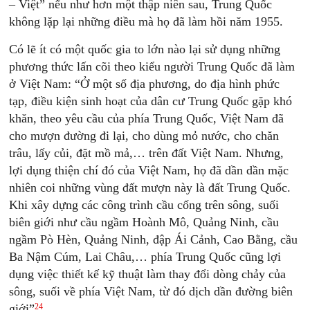
– Việt” nếu như hơn một thập niên sau, Trung Quốc
không lặp lại những điều mà họ đã làm hồi năm 1955.
Có lẽ ít có một quốc gia to lớn nào lại sử dụng những
phương thức lấn cõi theo kiểu người Trung Quốc đã làm
ở Việt Nam: “Ở một số địa phương, do địa hình phức
tạp, điều kiện sinh hoạt của dân cư Trung Quốc gặp khó
khăn, theo yêu cầu của phía Trung Quốc, Việt Nam đã
cho mượn đường đi lại, cho dùng mỏ nước, cho chăn
trâu, lấy củi, đặt mồ mả,… trên đất Việt Nam. Nhưng,
lợi dụng thiện chí đó của Việt Nam, họ đã dần dần mặc
nhiên coi những vùng đất mượn này là đất Trung Quốc.
Khi xây dựng các công trình cầu cống trên sông, suối
biên giới như cầu ngầm Hoành Mô, Quảng Ninh, cầu
ngầm Pò Hèn, Quảng Ninh, đập Ái Cảnh, Cao Bằng, cầu
Ba Nậm Cúm, Lai Châu,… phía Trung Quốc cũng lợi
dụng việc thiết kế kỹ thuật làm thay đổi dòng chảy của
sông, suối về phía Việt Nam, từ đó dịch dần đường biên
24
giới”
.