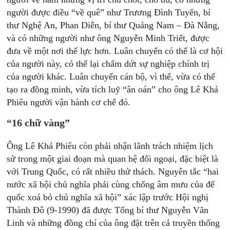
người được điều “về quê” như Trương Đình Tuyển, bí
thư Nghệ An, Phan Diễn, bí thư Quảng Nam – Đà Nẵng,
và có những người như ông Nguyễn Minh Triết, được
đưa về một nơi thế lực hơn. Luân chuyển có thể là cơ hội
của người này, có thể lại chấm dứt sự nghiệp chính trị
của người khác. Luân chuyển cán bộ, vì thế, vừa có thể
tạo ra đồng minh, vừa tích luỹ “ân oán” cho ông Lê Khả
Phiêu người vận hành cơ chế đó.
“16 chữ vàng”
Ông Lê Khả Phiêu còn phải nhận lãnh trách nhiệm lịch
sử trong một giai đoạn mà quan hệ đối ngoại, đặc biệt là
với Trung Quốc, có rất nhiều thử thách. Nguyên tắc “hai
nước xã hội chủ nghĩa phải cùng chống âm mưu của đế
quốc xoá bỏ chủ nghĩa xã hội” xác lập trước Hội nghị
Thành Đô (9-1990) đã được Tổng bí thư Nguyễn Văn
Linh và những đồng chí của ông đặt trên cả truyền thống