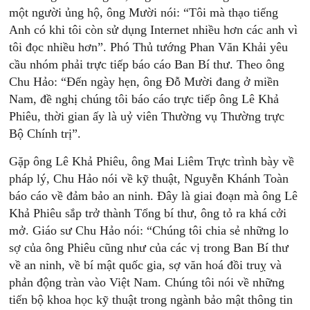
một người ủng hộ, ông Mười nói: “Tôi mà thạo tiếng
Anh có khi tôi còn sử dụng Internet nhiều hơn các anh vì
tôi đọc nhiều hơn”. Phó Thủ tướng Phan Văn Khải yêu
cầu nhóm phải trực tiếp báo cáo Ban Bí thư. Theo ông
Chu Hảo: “Đến ngày hẹn, ông Đỗ Mười đang ở miền
Nam, đề nghị chúng tôi báo cáo trực tiếp ông Lê Khả
Phiêu, thời gian ấy là uỷ viên Thường vụ Thường trực
Bộ Chính trị”.
Gặp ông Lê Khả Phiêu, ông Mai Liêm Trực trình bày về
pháp lý, Chu Hảo nói về kỹ thuật, Nguyễn Khánh Toàn
báo cáo về đảm bảo an ninh. Đây là giai đoạn mà ông Lê
Khả Phiêu sắp trở thành Tổng bí thư, ông tỏ ra khá cởi
mở. Giáo sư Chu Hảo nói: “Chúng tôi chia sẻ những lo
sợ của ông Phiêu cũng như của các vị trong Ban Bí thư
về an ninh, về bí mật quốc gia, sợ văn hoá đồi truỵ và
phản động tràn vào Việt Nam. Chúng tôi nói về những
tiến bộ khoa học kỹ thuật trong ngành bảo mật thông tin