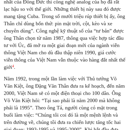
nhất của Đông Đức thì công nghệ analog của họ đã rất
lạc hậu so với thế giới. Những thiết bị này sau đó được
mang tặng Cuba. Trong số mười triệu rúp thiết bị ấy, ông
Thân chỉ dùng bốn thứ: pin mặt trời, cột, kèo và xe
chuyên dùng”. Công nghệ kỹ thuật số của “tư bản” được
ông Thân chọn từ năm 1987, thông qua việc hợp tác đầu
tư với Úc, đã mở ra một giai đoạn mới của ngành viễn
thông Việt Nam cho dù đầu thập niên 1990, giá cước
viễn thông của Việt Nam vẫn thuộc vào hàng đắt nhất thế
4
giới
.
Năm 1992, trong một lần làm việc với Thủ tướng Võ
Văn Kiệt, ông Đặng Văn Thân đưa ra kế hoạch, đến năm
2000, Việt Nam sẽ có một điện thoại cho 100 dân. Ông
Võ Văn Kiệt hỏi: “Tại sao phải là năm 2000 mà không
phải là 1995”. Theo ông Tá, người cùng có mặt trong
buổi làm việc: “Chúng tôi coi đó là một mệnh lệnh và
trên đường về, chúng tôi đưa ra chiến lược tăng tốc hai
giai đoạn: 1993-1995 và 1995-2000”. Khi bắt đầu đưa