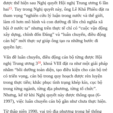
được thể hiện sau Nghị quyết Hội nghị Trung ương 6 lần
15
hai
. Tuy trong Nghị quyết này, ông Lê Khả Phiêu đặt ra
tham vọng “nghiên cứu lý luận trong nước và thế giới,
làm rõ hơn mô hình và con đường đi lên chủ nghĩa xã
hội ở nước ta” nhưng trên thực tế chỉ có “cuộc vận động
xây dựng, chỉnh đốn Đảng” và “luân chuyển, điều động
cán bộ” mới thực sự giúp ông tạo ra những bước đi
quyền lực.
Vấn đề luân chuyển, điều động cán bộ từng được Hội
16
nghị Trung ương 3
, khoá VIII đặt ra như một giải pháp
nhằm “bồi dưỡng toàn diện, tạo điều kiện cho cán bộ trẻ
có triển vọng, cán bộ trong quy hoạch được rèn luyện
trong thực tiễn; khắc phục tình trạng khép kín, cục bộ
trong từng ngành, từng địa phương, từng tổ chức”.
Nhưng, kể từ khi Nghị quyết này được thông qua (6-
1997), việc luân chuyển cán bộ gần như chưa thực hiện.
Từ thập niên 1990, vai trò địa phương trong hệ thống