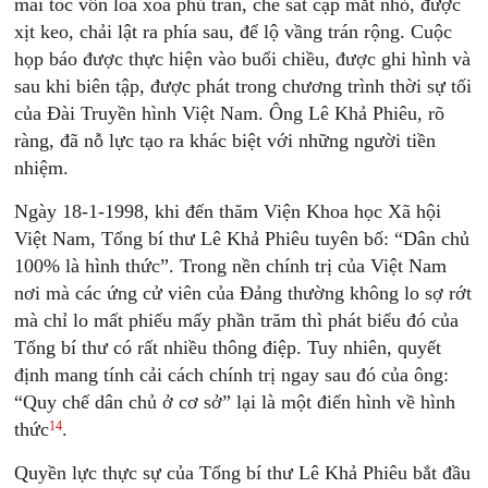
mái tóc vốn loà xoà phủ trán, che sát cặp mắt nhỏ, được
xịt keo, chải lật ra phía sau, để lộ vầng trán rộng. Cuộc
họp báo được thực hiện vào buổi chiều, được ghi hình và
sau khi biên tập, được phát trong chương trình thời sự tối
của Đài Truyền hình Việt Nam. Ông Lê Khả Phiêu, rõ
ràng, đã nỗ lực tạo ra khác biệt với những người tiền
nhiệm.
Ngày 18-1-1998, khi đến thăm Viện Khoa học Xã hội
Việt Nam, Tổng bí thư Lê Khả Phiêu tuyên bố: “Dân chủ
100% là hình thức”. Trong nền chính trị của Việt Nam
nơi mà các ứng cử viên của Đảng thường không lo sợ rớt
mà chỉ lo mất phiếu mấy phần trăm thì phát biểu đó của
Tổng bí thư có rất nhiều thông điệp. Tuy nhiên, quyết
định mang tính cải cách chính trị ngay sau đó của ông:
“Quy chế dân chủ ở cơ sở” lại là một điển hình về hình
14
thức
.
Quyền lực thực sự của Tổng bí thư Lê Khả Phiêu bắt đầu