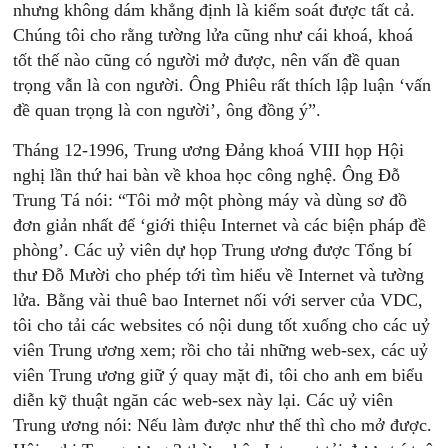
nhưng không dám khẳng định là kiểm soát được tất cả.
Chúng tôi cho rằng tường lửa cũng như cái khoá, khoá
tốt thế nào cũng có người mở được, nên vấn đề quan
trọng vẫn là con người. Ông Phiêu rất thích lập luận ‘vấn
đề quan trọng là con người’, ông đồng ý”.
Tháng 12-1996, Trung ương Đảng khoá VIII họp Hội
nghị lần thứ hai bàn về khoa học công nghệ. Ông Đỗ
Trung Tá nói: “Tôi mở một phòng máy và dùng sơ đồ
đơn giản nhất để ‘giới thiệu Internet và các biện pháp đề
phòng’. Các uỷ viên dự họp Trung ương được Tổng bí
thư Đỗ Mười cho phép tới tìm hiểu về Internet và tường
lửa. Bằng vài thuê bao Internet nối với server của VDC,
tôi cho tải các websites có nội dung tốt xuống cho các uỷ
viên Trung ương xem; rồi cho tải những web-sex, các uỷ
viên Trung ương giữ ý quay mặt đi, tôi cho anh em biểu
diễn kỹ thuật ngăn các web-sex này lại. Các uỷ viên
Trung ương nói: Nếu làm được như thế thì cho mở được.