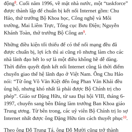
8
động
. Cuối năm 1996, về mặt nhà nước, một “taskforce”
được thành lập để chuẩn bị kết nối Internet gồm: Chu
Hảo, thứ trưởng Bộ Khoa học, Công nghệ và Môi
trường, Mai Liêm Trực, Tổng cục Bưu Điện; Nguyễn
9
Khánh Toàn, thứ trưởng Bộ Công an
.
Những điều kiện tối thiểu để có thể nối mạng đều đã
được chuẩn bị, lợi ích thì ai cũng rõ nhưng làm cho các
nhà lãnh đạo hết lo sợ là một điều không hề dễ dàng.
Thời điểm quyết định kết nối Internet cũng là thời điểm
chuyển giao thế hệ lãnh đạo ở Việt Nam. Ông Chu Hảo
nói: “Từ ông Võ Văn Kiệt đến ông Phan Văn Khải đều
ủng hộ, nhưng khó nhất là phải được Bộ Chính trị cho
phép”. Giáo sư Đặng Hữu, từ sau Đại hội VIII, tháng 6-
1997, chuyển sang bên Đảng làm trưởng Ban Khoa giáo
Trung ương. Từ bên trong, các uỷ viên Bộ Chính trị lo sợ
10
Internet nhất được ông Đặng Hữu tìm cách thuyết phục
.
Theo ông Đỗ Trung Tá, ông Đỗ Mười cũng trở thành