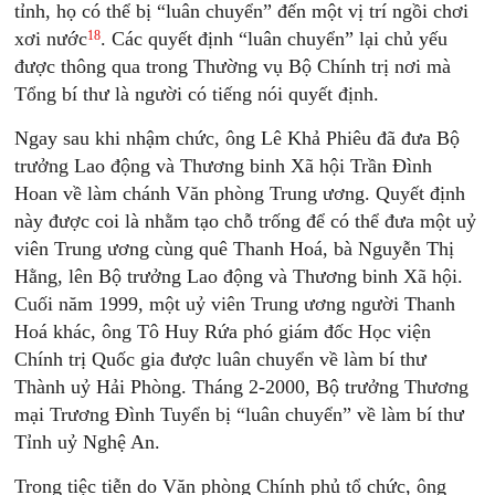
tỉnh, họ có thể bị “luân chuyển” đến một vị trí ngồi chơi
18
xơi nước
. Các quyết định “luân chuyển” lại chủ yếu
được thông qua trong Thường vụ Bộ Chính trị nơi mà
Tổng bí thư là người có tiếng nói quyết định.
Ngay sau khi nhậm chức, ông Lê Khả Phiêu đã đưa Bộ
trưởng Lao động và Thương binh Xã hội Trần Đình
Hoan về làm chánh Văn phòng Trung ương. Quyết định
này được coi là nhằm tạo chỗ trống để có thể đưa một uỷ
viên Trung ương cùng quê Thanh Hoá, bà Nguyễn Thị
Hằng, lên Bộ trưởng Lao động và Thương binh Xã hội.
Cuối năm 1999, một uỷ viên Trung ương người Thanh
Hoá khác, ông Tô Huy Rứa phó giám đốc Học viện
Chính trị Quốc gia được luân chuyển về làm bí thư
Thành uỷ Hải Phòng. Tháng 2-2000, Bộ trưởng Thương
mại Trương Đình Tuyển bị “luân chuyển” về làm bí thư
Tỉnh uỷ Nghệ An.
Trong tiệc tiễn do Văn phòng Chính phủ tổ chức, ông