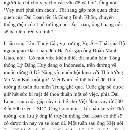
người ta chỉ cho vay cho các vấn đề xã hội’. Ông nói:
‘Vậy mới phải tìm cách’. Tôi sang gặp một quan chức
quen của Đài Loan tên là Giang Bỉnh Khôn, chuyển
thông điệp của Thủ tướng cho Đài Loan, ông Giang nói
sẽ báo lên trên và tính”.
Ít lâu sau, Lâm Thuỷ Cát, vụ trưởng Vụ Á – Thái của Bộ
ngoại giao Đài Loan đến Hà Nội gặp ông Đoàn Mạnh
Giao, nói: “Có một việc khẩn thiết tôi muốn bàn: Tổng
thống Lý Đăng Huy đang ở Indonesia, trên đường về
muốn dừng ở Đà Nẵng và muốn hội kiến với Thủ tướng
Võ Văn Kiệt một giờ. Việt Nam có thể bố trí để Thủ
tướng đi tuần du miền Trung ghé qua. Cuộc gặp sẽ được
giữ hết sức bí mật để thoả thuận một số việc, phía Đài
Loan, sau cuộc gặp này có thể cho Việt Nam vay từ 300
đến 500 triệu USD”. Ông Giao nói: “Tôi báo lại với Thủ
tướng, chỉ lưu ý ông là truyền thông Đài Loan có thể sẽ
có được tin này và sẽ loan đi. Một tuần sau ông Kiệt nói