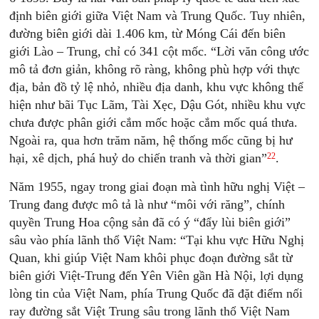
định biên giới giữa Việt Nam và Trung Quốc. Tuy nhiên,
đường biên giới dài 1.406 km, từ Móng Cái đến biên
giới Lào – Trung, chỉ có 341 cột mốc. “Lời văn công ước
mô tả đơn giản, không rõ ràng, không phù hợp với thực
địa, bản đồ tỷ lệ nhỏ, nhiều địa danh, khu vực không thể
hiện như bãi Tục Lãm, Tài Xẹc, Dậu Gót, nhiều khu vực
chưa được phân giới cắm mốc hoặc cắm mốc quá thưa.
Ngoài ra, qua hơn trăm năm, hệ thống mốc cũng bị hư
22
hại, xê dịch, phá huỷ do chiến tranh và thời gian”
.
Năm 1955, ngay trong giai đoạn mà tình hữu nghị Việt –
Trung đang được mô tả là như “môi với răng”, chính
quyền Trung Hoa cộng sản đã có ý “đẩy lùi biên giới”
sâu vào phía lãnh thổ Việt Nam: “Tại khu vực Hữu Nghị
Quan, khi giúp Việt Nam khôi phục đoạn đường sắt từ
biên giới Việt-Trung đến Yên Viên gần Hà Nội, lợi dụng
lòng tin của Việt Nam, phía Trung Quốc đã đặt điểm nối
ray đường sắt Việt Trung sâu trong lãnh thổ Việt Nam