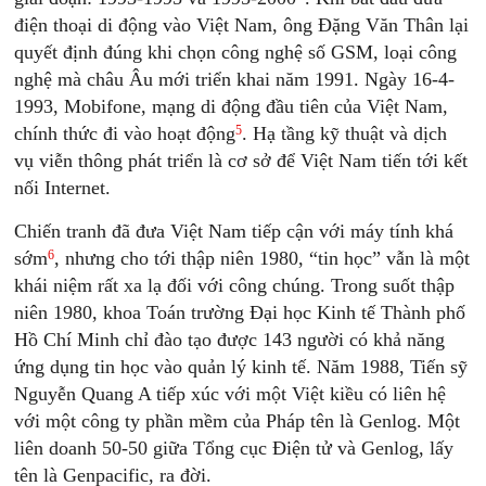
điện thoại di động vào Việt Nam, ông Đặng Văn Thân lại
quyết định đúng khi chọn công nghệ số GSM, loại công
nghệ mà châu Âu mới triển khai năm 1991. Ngày 16-4-
1993, Mobifone, mạng di động đầu tiên của Việt Nam,
5
chính thức đi vào hoạt động
. Hạ tầng kỹ thuật và dịch
vụ viễn thông phát triển là cơ sở để Việt Nam tiến tới kết
nối Internet.
Chiến tranh đã đưa Việt Nam tiếp cận với máy tính khá
6
sớm
, nhưng cho tới thập niên 1980, “tin học” vẫn là một
khái niệm rất xa lạ đối với công chúng. Trong suốt thập
niên 1980, khoa Toán trường Đại học Kinh tế Thành phố
Hồ Chí Minh chỉ đào tạo được 143 người có khả năng
ứng dụng tin học vào quản lý kinh tế. Năm 1988, Tiến sỹ
Nguyễn Quang A tiếp xúc với một Việt kiều có liên hệ
với một công ty phần mềm của Pháp tên là Genlog. Một
liên doanh 50-50 giữa Tổng cục Điện tử và Genlog, lấy
tên là Genpacific, ra đời.