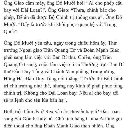
Ông Giao cầm máy, ông Đỗ Mười hỏi: “Ai cho phép cậu
bay với Đài Loan?”. Ông Giao: “Thưa, chính bác cho
phép, Đề án đã được Bộ Chính trị thông qua ạ”. Ông Đỗ
Mười: “Đấy là trước khi khôi phục quan hệ với Trung
Quốc”.
Ông Đỗ Mười yêu cầu, ngay trong chiều hôm ấy, Thứ
trưởng Ngoại giao Trần Quang Cơ và Đoàn Mạnh Giao
phải sang làm việc với Ban Bí thư. Chiều, ông Trần
Quang Cơ sang, cuộc làm việc có cả Thường trực Ban Bí
thư Đào Duy Tùng và Chánh Văn phòng Trung ương
Hồng Hà. Đào Duy Tùng nói thẳng: “Trước thì Bộ Chính
trị chủ trương như thế, nhưng nay kinh tế phải phục tùng
chính trị. Không cho Đài Loan bay. Nếu ai cho bay, tôi
sẽ ra lệnh cho tên lửa bắn hạ”.
Buổi tiệc hôm ấy ở Rex và các chuyến bay từ Đài Loan
sang Sài Gòn bị huỷ bỏ. Chủ tịch hãng China Airline gọi
điện thoại cho ông Đoàn Mạnh Giao than phiền. Ông