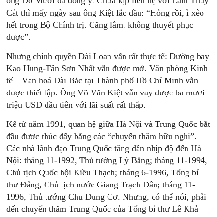
ông Đỗ Mười đã đồng ý. Chưa kịp liên hệ với Lâm Thuỷ
Cát thì mấy ngày sau ông Kiệt lắc đầu: “Hỏng rồi, ì xèo
hết trong Bộ Chính trị. Căng lắm, không thuyết phục
được”.
Nhưng chính quyền Đài Loan vẫn rất thực tế: Đường bay
Kao Hung-Tân Sơn Nhất vẫn được mở. Văn phòng Kinh
tế – Văn hoá Đài Bắc tại Thành phố Hồ Chí Minh vẫn
được thiết lập. Ông Võ Văn Kiệt vẫn vay được ba mươi
triệu USD đầu tiên với lãi suất rất thấp.
Kể từ năm 1991, quan hệ giữa Hà Nội và Trung Quốc bắt
đầu được thúc đẩy bằng các “chuyến thăm hữu nghị”.
Các nhà lãnh đạo Trung Quốc tăng dần nhịp độ đến Hà
Nội: tháng 11-1992, Thủ tướng Lý Bằng; tháng 11-1994,
Chủ tịch Quốc hội Kiều Thạch; tháng 6-1996, Tổng bí
thư Đảng, Chủ tịch nước Giang Trạch Dân; tháng 11-
1996, Thủ tướng Chu Dung Cơ. Nhưng, có thể nói, phải
đến chuyến thăm Trung Quốc của Tổng bí thư Lê Khả