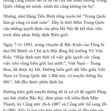
tướng cũng muốn tạo ra sự tin cậy lẫn nhau nhưng Trung
Quốc chẳng tin mình, mình thì cũng không tin họ”.
Nhưng, như Đặng Tiểu Bình từng tuyên bố “Trung Quốc
làm gì cũng có tính toán”. Đây là thời điểm Trung Quốc
cần những quyết định của phía Hà Nội để kết thúc tiến
trình đàm phán Hiệp định Biên giới.
Ngày 7-11-1991, trong chuyến đi Bắc Kinh của Tổng bí
thư Đỗ Mười và Chủ tịch Hội đồng Bộ trưởng Võ Văn
Kiệt, “Hiệp định tạm thời về việc giải quyết các công
việc trên vùng biên giới hai nước”, Việt Nam – Trung
Hoa, đã được ký kết. Đường biên giới đất liền giữa Việt
Nam và Trung Quốc dài 1.406 km, có truyền thống lâu
21
đời
, bắt đầu được phân định lại.
Đường biên giới truyền thống đó là cơ sở để người Pháp,
sau khi chiếm Bắc Kỳ, đàm phán với triều đình Mãn
Thanh, ký Công ước 26-6-1887 và Công ước bổ sung 20-
6-1895. Đây là hai văn bản pháp lý quốc tế đầu tiên xác