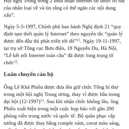
Hội nghị Trung ương 2 thừa nhận Internet tải được trí tuệ
của nhân loại về và tin rằng có thể ngăn các nội dung
xấu”.
Ngày 5-3-1997, Chính phủ ban hành Nghị định 21 “quy
định tạm thời quản lý Internet” theo nguyên tắc “quản lý
11
được đến đâu thì phát triển tới đó”
. Ngày 19-11-1997,
tại trụ sở Tổng cục Bưu điện, 18 Nguyễn Du, Hà Nội,
“Lễ kết nối Internet toàn cầu” đã được long trọng tổ
12
chức
.
Luân chuyển cán bộ
Ông Lê Khả Phiêu được đưa lên giữ chức Tổng bí thư
trong một hội nghị Trung ương, thay vì được bầu trong
13
đại hội (12-1997)
. Sau khi nhận chức không lâu, ông
Phiêu xuất hiện trong một cuộc họp báo với gần 200
phóng viên trong nước và quốc tế. Bộ quân phục cấp
tướng đã được thay bằng comple xám, cavat màu sáng,