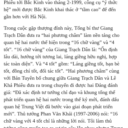
Phiêu tới Bắc Kinh vào tháng 2-1999, công cụ “ý thức
hệ” mới được Bắc Kinh khai thác ở “tầm cao” để đến
gần hơn với Hà Nội.
Trong cuộc gặp thượng đỉnh này, Tổng bí thư Giang
Trạch Dân đưa ra “hai phương châm” làm nền tảng cho
quan hệ hai nước thể hiện trong “16 chữ vàng” và “4
tốt”. “16 chữ vàng” của Giang Trạch Dân là: “Ổn định
lâu dài, hướng tới tương lai, láng giềng hữu nghị, hợp
tác toàn diện”. Và “4 tốt” gồm: “Láng giềng tốt, bạn bè
tốt, đồng chí tốt, đối tác tốt”. “Hai phương châm” cùng
với Bản Tuyên bố chung giữa Giang Trạch Dân và Lê
Khả Phiêu đưa ra trong chuyến đi được hai Đảng đánh
giá: “Đã xác định tư tưởng chỉ đạo và khung tổng thể
phát triển quan hệ hai nước trong thế kỷ mới, đánh dấu
quan hệ Trung Việt đã bước vào giai đoạn phát triển
mới”. Thủ tướng Phan Văn Khải (1997-2006) nói: “16
chữ vàng với 4 tốt chỉ là những lời nói. Tôi làm thủ