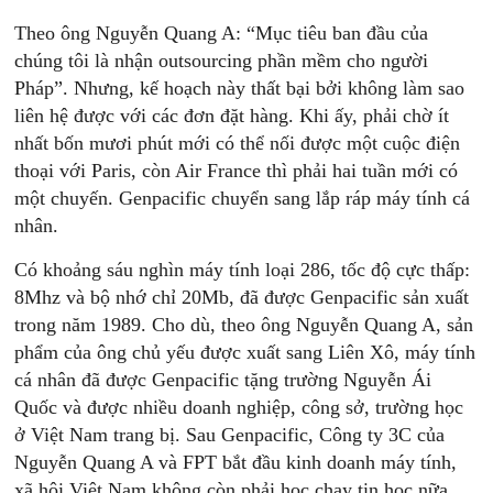
Theo ông Nguyễn Quang A: “Mục tiêu ban đầu của
chúng tôi là nhận outsourcing phần mềm cho người
Pháp”. Nhưng, kế hoạch này thất bại bởi không làm sao
liên hệ được với các đơn đặt hàng. Khi ấy, phải chờ ít
nhất bốn mươi phút mới có thể nối được một cuộc điện
thoại với Paris, còn Air France thì phải hai tuần mới có
một chuyến. Genpacific chuyển sang lắp ráp máy tính cá
nhân.
Có khoảng sáu nghìn máy tính loại 286, tốc độ cực thấp:
8Mhz và bộ nhớ chỉ 20Mb, đã được Genpacific sản xuất
trong năm 1989. Cho dù, theo ông Nguyễn Quang A, sản
phẩm của ông chủ yếu được xuất sang Liên Xô, máy tính
cá nhân đã được Genpacific tặng trường Nguyễn Ái
Quốc và được nhiều doanh nghiệp, công sở, trường học
ở Việt Nam trang bị. Sau Genpacific, Công ty 3C của
Nguyễn Quang A và FPT bắt đầu kinh doanh máy tính,
xã hội Việt Nam không còn phải học chay tin học nữa.