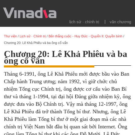
lịch sử · chính trị
văn chương
Thư viện
/
Lịch sử · Chính trị
/
Bên thắng cuộc - Huy Đức - Quyển II: Quyền bính
/
Chương 20: Lê Khả Phiêu và ba ông cố vấn
Chương 20: Lê Khả Phiêu và ba
ông cố vấn
Tháng 6-1991, ông Lê Khả Phiêu mới được bầu vào Ban
Chấp hành Trung ương; năm 1992, vì giữ chức chủ
nhiệm Tổng cục Chính trị, ông được cơ cấu vào Ban Bí
thư và tháng 1-1994, tại đại hội Đảng giữa nhiệm kỳ, ông
được đưa vào Bộ Chính trị. Vậy mà tháng 12-1997, ông
Lê Khả Phiêu đã trở thành Tổng bí thư. Nhưng, ông Lê
Khả Phiêu làm Tổng bí thư ở một giai đoạn mà các nhà
chính trị Việt Nam bắt đầu bị quan sát bởi Internet. Ông
cũng làm Tổng bí thư khi các ông Đỗ Mười, Lê Đức