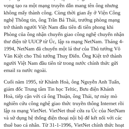
vọng tạo ra một mạng truyền dẫn mang tên ông nhưng
không mấy thành công. Cùng thời gian ấy ở Viện Công
nghệ Thông tin, ông Trần Bá Thái, trưởng phòng mạng
trở thành người Việt Nam đầu tiên đi tiên phong khi
Phòng của ông nhận chuyển giao công nghệ chuyển nhận
thư điện tử UUCP từ Úc, lập ra mạng NetNam. Tháng 4-
1994, NetNam đã chuyển một lá thư của Thủ tướng Võ
Văn Kiệt cho Thủ tướng Thuỵ Điển. Ông Kiệt trở thành
người Việt Nam đầu tiên từ trong nước chính thức gửi
email ra nước ngoài.
Cuối năm 1995, từ Khánh Hoà, ông Nguyễn Anh Tuấn,
giám đốc Trung tâm Tin học Teltic, Bưu điện Khánh
Hoà, tiếp cận với cả ông Thuận, ông Thái, tự mày mò
nghiên cứu công nghệ giao thức truyền thông Internet rồi
lập ra mạng VietNet. VietNet thuê cửa ra Úc của NetNam
và sử dụng hệ thống điện thoại nội bộ để kết nối với các
thuê bao cá nhân. Từ 31-1-1996, VietNet chính thức hoạt