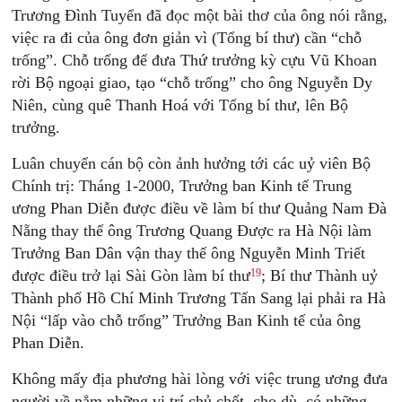
Trương Đình Tuyển đã đọc một bài thơ của ông nói rằng,
việc ra đi của ông đơn giản vì (Tổng bí thư) cần “chỗ
trống”. Chỗ trống để đưa Thứ trưởng kỳ cựu Vũ Khoan
rời Bộ ngoại giao, tạo “chỗ trống” cho ông Nguyễn Dy
Niên, cùng quê Thanh Hoá với Tổng bí thư, lên Bộ
trưởng.
Luân chuyển cán bộ còn ảnh hưởng tới các uỷ viên Bộ
Chính trị: Tháng 1-2000, Trưởng ban Kinh tế Trung
ương Phan Diễn được điều về làm bí thư Quảng Nam Đà
Nẵng thay thế ông Trương Quang Được ra Hà Nội làm
Trưởng Ban Dân vận thay thế ông Nguyễn Minh Triết
19
được điều trở lại Sài Gòn làm bí thư
; Bí thư Thành uỷ
Thành phố Hồ Chí Minh Trương Tấn Sang lại phải ra Hà
Nội “lấp vào chỗ trống” Trưởng Ban Kinh tế của ông
Phan Diễn.
Không mấy địa phương hài lòng với việc trung ương đưa
người về nắm những vị trí chủ chốt, cho dù, có những