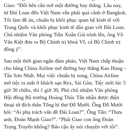
Giao: “Đôi bên cần mở một đường bay thẳng. Lâu nay,
từ Đài Loan đến Việt Nam vẫn phải quá cảnh ở Bangkok.
Tôi làm đề án, chuẩn bị khôi phục quan hệ kinh tế với
Trung Quốc và khôi phục kinh tế dân gian với Đài Loan.
Chủ nhiệm Văn phòng Trần Xuân Giá trình lên, ông Võ
Văn Kiệt đưa ra Bộ Chính trị khoá VI, cả Bộ Chính trị
đồng ý”.
Sau một thời gian ngắn đàm phán, Việt Nam chấp thuận
cho hãng China Airline mở đường bay thẳng Kao Hung –
Tân Sơn Nhất. Mọi việc chuẩn bị xong, China Airline
mở tiệc ra mắt ở khách sạn Rex, Sài Gòn. Tiệc mời lúc 5
giờ 30 chiều, thì 1 giờ 30, Phó chủ nhiệm Văn phòng
Hội đồng Bộ trưởng Hoàng Thúc Tấn nhận được điện
thoại từ đích thân Tổng bí thư Đỗ Mười. Ông Đỗ Mười
hỏi: “Ai phụ trách vấn đề Đài Loan?”. Ông Tấn: “Thưa
anh, Đoàn Mạnh Giao?”. “Phải Giao con ông Đoàn
Trọng Truyến không? Bảo cậu ấy nói chuyện với tôi”.