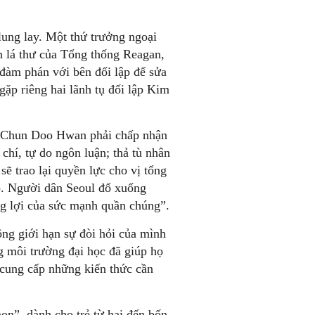
lung lay. Một thứ trưởng ngoại
 lá thư của Tổng thống Reagan,
đàm phán với bên đối lập để sửa
gặp riêng hai lãnh tụ đối lập Kim
c Chun Doo Hwan phải chấp nhận
chí, tự do ngôn luận; thả tù nhân
sẽ trao lại quyền lực cho vị tổng
ếp. Người dân Seoul đổ xuống
g lợi của sức mạnh quần chúng”.
ông giới hạn sự đòi hỏi của mình
 môi trường đại học đã giúp họ
ì cung cấp những kiến thức cần
on”, dành cho trẻ từ hai đến bốn