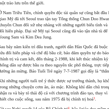
một trào lưu trên thế giới.
Ở Nam Triều Tiên, chính quyền độc tài quân sự cũng bắt đầu 
giao Mỹ đã tới Seoul trao tận tay Tổng thống Chun Doo Hwan
khuyên Chun đối xử nhẹ nhàng với những người biểu tình và 
đổi hiến pháp. Đại sứ Mỹ tại Seoul cũng đã vào tận nhà tù để 
Young Sam và Kim Dea Jung.
Sau bảy năm kiên trì đấu tranh, người dân Hàn Quốc đã buộ
sửa đổi hiến pháp và chế độ bầu cử, bảo đảm quyền tự do báo 
chính trị và cam kết, đến tháng 2-1988, khi kết thúc nhiệm kỳ 
thống dân sự được bầu ra theo nguyên tắc phổ thông, trực ti
đường ăn mừng. Báo Tuổi Trẻ ngày 7-7-1987 gọi đây là “thắn
Khi những người tuổi trẻ ý thức được sự trưởng thành, họ kh
trong những chuyện cơm ăn, áo mặc. Không khí dân chủ trong
nhận ra và bày tỏ thái độ cả với chương trình đào tạo, thay v
3
thiết cho cuộc sống, sau năm 1975 đã bị chính trị hoá
.
4
Từ sau Nghị quyết 14 của Bộ Chính trị
, bậc “giáo dục mầm n