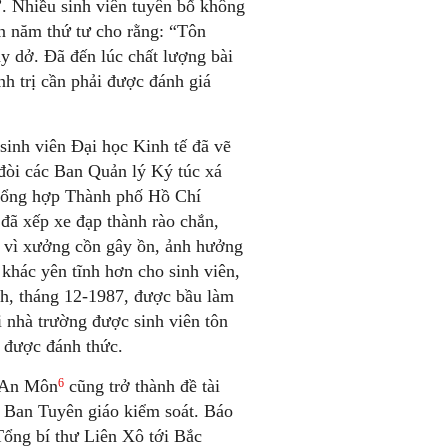
”. Nhiều sinh viên tuyên bố không
ên năm thứ tư cho rằng: “Tôn
y dở. Đã đến lúc chất lượng bài
nh trị cần phải được đánh giá
sinh viên Đại học Kinh tế đã vẽ
đòi các Ban Quản lý Ký túc xá
c Tổng hợp Thành phố Hồ Chí
 đã xếp xe đạp thành rào chắn,
a vì xưởng cồn gây ồn, ảnh hưởng
 khác yên tĩnh hơn cho sinh viên,
h, tháng 12-1987, được bầu làm
 nhà trường được sinh viên tôn
u được đánh thức.
6
n An Môn
cũng trở thành đề tài
ị Ban Tuyên giáo kiểm soát. Báo
Tổng bí thư Liên Xô tới Bắc