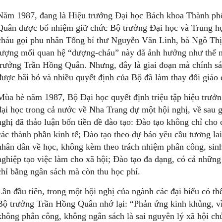
Năm 1987, đang là Hiệu trưởng Đại học Bách khoa Thành p
Quân được bổ nhiệm giữ chức Bộ trưởng Đại học và Trung h
cháu gọi phu nhân Tổng bí thư Nguyễn Văn Linh, bà Ngô Thị 
lượng mối quan hệ “dượng-cháu” này đã ảnh hưởng như thế nà
trưởng Trần Hồng Quân. Nhưng, đây là giai đoạn mà chính sác
được bãi bỏ và nhiều quyết định của Bộ đã làm thay đổi giáo
Mùa hè năm 1987, Bộ Đại học quyết định triệu tập hiệu trưởn
đại học trong cả nước về Nha Trang dự một hội nghị, về sau 
nghị đã thảo luận bốn tiền đề đào tạo: Đào tạo không chỉ ch
các thành phần kinh tế; Đào tạo theo dự báo yêu cầu tương la
nhân dân về học, không kèm theo trách nhiệm phân công, sinh 
nghiệp tạo việc làm cho xã hội; Đào tạo đa dạng, có cả những
chỉ bằng ngân sách mà còn thu học phí.
Lần đầu tiên, trong một hội nghị của ngành các đại biểu có th
Bộ trưởng Trần Hồng Quân nhớ lại: “Phản ứng kinh khủng, vì
không phân công, không ngân sách là sai nguyên lý xã hội chủ