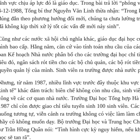
lĩnh vực chịu áp lực đó là giáo dục. Trong bài trả lời “phỏn
4-12-1988, Tổng bí thư Nguyễn Văn Linh thừa nhận: “Trong k
đúng đắn theo phương hướng đổi mới, chúng ta chưa lường tr
đã không kịp thời xử lý tốt các vấn đề mới nảy sinh”.
Cũng như các nước xã hội chủ nghĩa khác, giáo dục đại học 
hình bao cấp. Hằng năm, căn cứ vào tính toán nhu cầu của cá
ban Kế hoạch Nhà nước phân bổ cho các trường đại học chỉ ti
tiêu đó, ngân sách rót tiền cho các bộ chủ quản, các bộ rót ti
quyền quản lý của mình. Sinh viên ra trường được nhà nước 
Nhưng, từ năm 1987, nhiều lĩnh vực trước đây thuộc khu vực
kinh tế” khác đảm trách: biên chế không còn nhu cầu, sinh v
công về các cơ quan nhà nước. Trường Đại học Tổng hợp Hà 
1987 chỉ còn được giao chỉ tiêu tuyển sinh 100 sinh viên. Các
huống tương tự, viễn cảnh ra trường không có việc làm làm 
thầy cô không muốn dạy. Bộ trưởng Đại học và Trung học Ch
sư Trần Hồng Quân nói: “Tình hình cực kỳ nguy hiểm, nếu khô
học sẽ tan rã”.