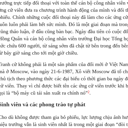
trưởng trực tiếp đối thoại với toàn thể cán bộ công nhân viên
ứng cử viên đưa ra chương trình hành động của mình và đối t
phiếu. Chính những cuộc đối thoại này đã làm cho các ứng cử
luôn luôn phải làm hết sức mình. Đó là một giai đoạn mà tron
cũng thảo luận, ở đâu cũng bàn bạc. Ngày đầu tiên có cuộc đố
Hồng Quân và cán bộ công nhân viên trường Đại học Tổng hợ
sức chứa 600 người, từ sáng sớm đã chật từ bên trong đến bên 
từ bảy giờ sáng cho tới một giờ chiều.
Tranh cử không phải là một sản phẩm của đổi mới ở Việt Nam
mà ở Moscow, vào ngày 21-6-1987, Xô viết Moscow đã tổ chứ
chủ tịch theo phương thức các đại biểu có thời gian ba ngày 
cử viên. Thay vì chỉ được biết tên các ứng cử viên trước khi
2
gọi là “bộ máy cũ tái sản xuất ra chính nó”
.
Sinh viên và các phong trào tự phát
Cho dù không được tham gia bỏ phiếu, lực lượng chịu ảnh hư
hiệu trưởng vẫn là sinh viên nhất là trong một giai đoạn “đòi 