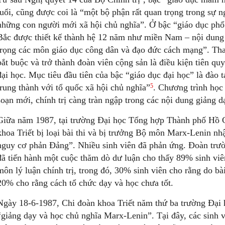
tuổi, cũng được coi là “một bộ phận rất quan trọng trong sự ng
những con người mới xã hội chủ nghĩa”. Ở bậc “giáo dục phổ
Bắc được thiết kế thành hệ 12 năm như miền Nam – nội dung 
trọng các môn giáo dục công dân và đạo đức cách mạng”. Tha
bắt buộc và trở thành đoàn viên cộng sản là điều kiện tiên qu
đại học. Mục tiêu đầu tiên của bậc “giáo dục đại học” là đào
5
trung thành với tổ quốc xã hội chủ nghĩa”
. Chương trình học
soạn mới, chính trị càng tràn ngập trong các nội dung giảng d
Giữa năm 1987, tại trường Đại học Tổng hợp Thành phố Hồ C
khoa Triết bị loại bài thi và bị trưởng Bộ môn Marx-Lenin nh
nguy cơ phản Đảng”. Nhiều sinh viên đã phản ứng. Đoàn trư
đã tiến hành một cuộc thăm dò dư luận cho thấy 89% sinh viê
môn lý luận chính trị, trong đó, 30% sinh viên cho rằng do bà
20% cho rằng cách tổ chức dạy và học chưa tốt.
Ngày 18-6-1987, Chi đoàn khoa Triết năm thứ ba trường Đại 
“giảng dạy và học chủ nghĩa Marx-Lenin”. Tại đây, các sinh v