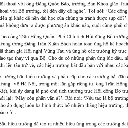
đối thoại với ông Đặng Quốc Bảo, trưởng Ban Khoa giáo Tru
thoại với Bộ trưởng, tôi đến đây để nghe’. Tôi nói: ‘Các đồng
kiến gì khác để nền đại học của chúng ta tránh được sụp đổ?
mà không đưa ra được phương án khác nào, cuối cùng phải c
Theo ông Trần Hồng Quân, Phó Chủ tịch Hội đồng Bộ trưởng
Trung ương Đảng Trần Xuân Bách hoàn toàn ủng hộ kế hoạch 
đã tham gia Hội nghị Vũng Tàu và ủng hộ các trường ký trực 
đào tạo thay vì qua Bộ. Cho dù có những phản ứng lúc đầu, 
khi lên tàu trở về, các hiệu trưởng bắt đầu bàn với nhau các k
Ý tưởng bầu hiệu trưởng và phân cấp cho các trường bắt đầu
Trang. Về Hà Nội, trong một lần gặp riêng tư, ông Trần Hồn
Kiệt, khi ấy đang là phó chủ tịch thường trực Hội đồng Bộ tr
hỏi lại: ‘Mày còn phân vân à?’. Rồi nói: ‘Nếu tao là bộ trưởng 
cho áp dụng luôn ba hình thức: bổ nhiệm thẳng hiệu trưởng, 
bầu cử”.
Bầu hiệu trưởng đã tạo ra nhiều hiệu ứng trong các trường đạ