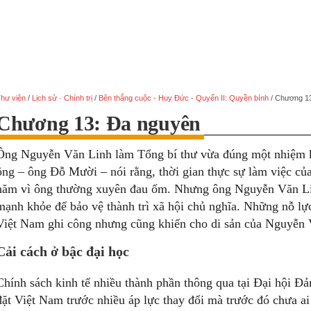
hư viện
/
Lịch sử · Chính trị
/
Bên thắng cuộc - Huy Đức - Quyển II: Quyền bính
/
Chương 13
Chương 13: Đa nguyên
Ông Nguyễn Văn Linh làm Tổng bí thư vừa đúng một nhiệm 
ông – ông Đỗ Mười – nói rằng, thời gian thực sự làm việc củ
năm vì ông thường xuyên đau ốm. Nhưng ông Nguyễn Văn Li
mạnh khỏe để bảo vệ thành trì xã hội chủ nghĩa. Những nỗ l
Việt Nam ghi công nhưng cũng khiến cho di sản của Nguyễn V
Cải cách ở bậc đại học
Chính sách kinh tế nhiều thành phần thông qua tại Đại hội Đả
đặt Việt Nam trước nhiều áp lực thay đổi mà trước đó chưa ai 