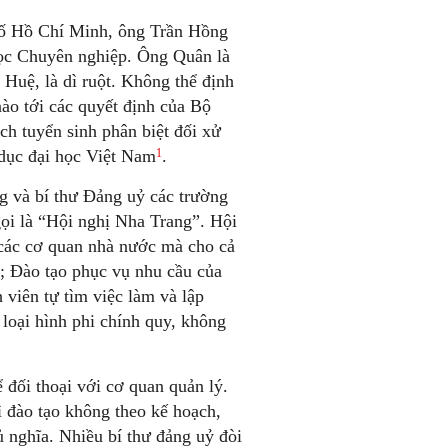
hố Hồ Chí Minh, ông Trần Hồng
ọc Chuyên nghiệp. Ông Quân là
Huệ, là dì ruột. Không thể định
o tới các quyết định của Bộ
h tuyển sinh phân biệt đối xử
1
 dục đại học Việt Nam
.
g và bí thư Đảng uỷ các trường
gọi là “Hội nghị Nha Trang”. Hội
o các cơ quan nhà nước mà cho cả
i; Đào tạo phục vụ nhu cầu của
viên tự tìm việc làm và lập
 loại hình phi chính quy, không
ể đối thoại với cơ quan quản lý.
 đào tạo không theo kế hoạch,
 nghĩa. Nhiều bí thư đảng uỷ đòi