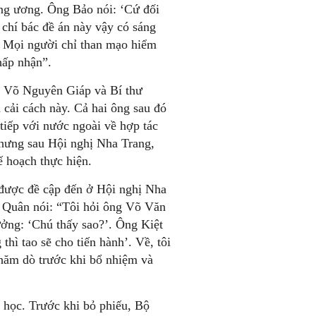
ng ương. Ông Bảo nói: ‘Cứ đối
 chí bác đề án này vậy có sáng
’. Mọi người chỉ than mạo hiểm
hấp nhận”.
 Võ Nguyên Giáp và Bí thư
cải cách này. Cả hai ông sau đó
tiếp với nước ngoài về hợp tác
nhưng sau Hội nghị Nha Trang,
ế hoạch thực hiện.
 được đề cập đến ở Hội nghị Nha
g Quân nói: “Tôi hỏi ông Võ Văn
ưởng: ‘Chú thấy sao?’. Ông Kiệt
thì tao sẽ cho tiến hành’. Về, tôi
thăm dò trước khi bổ nhiệm và
i học. Trước khi bỏ phiếu, Bộ