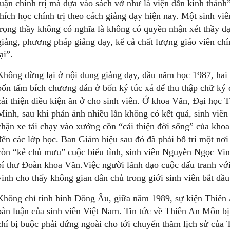
luận chính trị mà dựa vào sách vở như là viện dẫn kinh thánh
thích học chính trị theo cách giảng dạy hiện nay. Một sinh vi
trọng thầy không có nghĩa là không có quyền nhận xét thầy dạ
giảng, phương pháp giảng dạy, kể cả chất lượng giáo viên chí
lại”.
Không dừng lại ở nội dung giảng dạy, đầu năm học 1987, hai 
bốn tấm bích chương dán ở bốn ký túc xá để thu thập chữ ký 
cải thiện điều kiện ăn ở cho sinh viên. Ở khoa Văn, Đại họ
Minh, sau khi phản ánh nhiều lần không có kết quả, sinh viên
chặn xe tải chạy vào xưởng cồn “cải thiện đời sống” của kho
đến các lớp học. Ban Giám hiệu sau đó đã phải bố trí một nơi
còn “kẻ chủ mưu” cuộc biểu tình, sinh viên Nguyễn Ngọc Vin
bí thư Đoàn khoa Văn.Việc người lãnh đạo cuộc đấu tranh với
vinh cho thấy không gian dân chủ trong giới sinh viên bắt đầ
Không chỉ tình hình Đông Âu, giữa năm 1989, sự kiện Thiê
bàn luận của sinh viên Việt Nam. Tin tức về Thiên An Môn b
chí bị buộc phải đứng ngoài cho tới chuyến thăm lịch sử của 