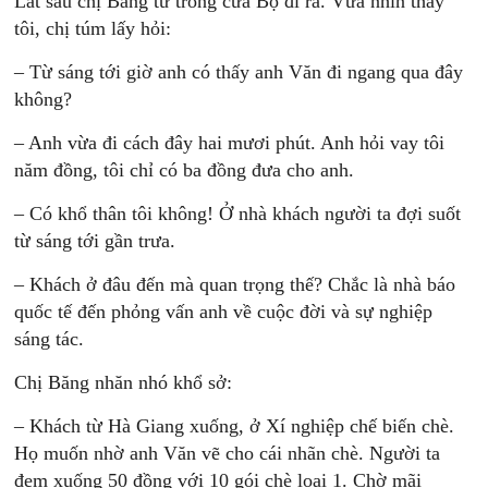
Lát sau chị Băng từ trong cửa Bộ đi ra. Vừa nhìn thấy
tôi, chị túm lấy hỏi:
– Từ sáng tới giờ anh có thấy anh Văn đi ngang qua đây
không?
– Anh vừa đi cách đây hai mươi phút. Anh hỏi vay tôi
năm đồng, tôi chỉ có ba đồng đưa cho anh.
– Có khổ thân tôi không! Ở nhà khách người ta đợi suốt
từ sáng tới gần trưa.
– Khách ở đâu đến mà quan trọng thế? Chắc là nhà báo
quốc tế đến phỏng vấn anh về cuộc đời và sự nghiệp
sáng tác.
Chị Băng nhăn nhó khổ sở:
– Khách từ Hà Giang xuống, ở Xí nghiệp chế biến chè.
Họ muốn nhờ anh Văn vẽ cho cái nhãn chè. Người ta
đem xuống 50 đồng với 10 gói chè loại 1. Chờ mãi