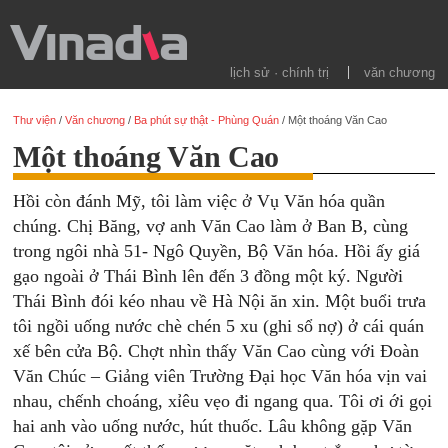
lịch sử · chính trị
văn chương
Thư viện
/
Văn chương
/
Ba phút sự thật - Phùng Quán
/
Một thoáng Văn Cao
Một thoáng Văn Cao
Hồi còn đánh Mỹ, tôi làm việc ở Vụ Văn hóa quần
chúng. Chị Băng, vợ anh Văn Cao làm ở Ban B, cùng
trong ngôi nhà 51- Ngô Quyền, Bộ Văn hóa. Hồi ấy giá
gạo ngoài ở Thái Bình lên đến 3 đồng một ký. Người
Thái Bình đói kéo nhau về Hà Nội ăn xin. Một buổi trưa
tôi ngồi uống nước chè chén 5 xu (ghi sổ nợ) ở cái quán
xế bên cửa Bộ. Chợt nhìn thấy Văn Cao cùng với Đoàn
Văn Chúc – Giảng viên Trường Đại học Văn hóa vịn vai
nhau, chếnh choáng, xỉêu vẹo đi ngang qua. Tôi ơi ới gọi
hai anh vào uống nước, hút thuốc. Lâu không gặp Văn