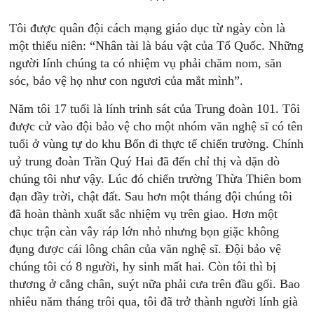
***
Tôi được quân đội cách mạng giáo dục từ ngày còn là
một thiếu niên: “Nhân tài là báu vật của Tổ Quốc. Những
người lính chúng ta có nhiệm vụ phải chăm nom, săn
sóc, bảo vệ họ như con ngươi của mắt mình”.
Năm tôi 17 tuổi là lính trinh sát của Trung đoàn 101. Tôi
được cử vào đội bảo vệ cho một nhóm văn nghệ sĩ có tên
tuổi ở vùng tự do khu Bốn đi thực tế chiến trường. Chính
uỷ trung đoàn Trần Quý Hai đã đến chỉ thị và dặn dò
chúng tôi như vậy. Lúc đó chiến trường Thừa Thiên bom
đạn đầy trời, chật đất. Sau hơn một tháng đội chúng tôi
đã hoàn thành xuất sắc nhiệm vụ trên giao. Hơn một
chục trận càn vây ráp lớn nhỏ nhưng bọn giặc không
đụng được cái lông chân của văn nghệ sĩ. Đội bảo vệ
chúng tôi có 8 người, hy sinh mất hai. Còn tôi thì bị
thương ở cẳng chân, suýt nữa phải cưa trên đầu gối. Bao
nhiêu năm tháng trôi qua, tôi đã trở thành người lính già