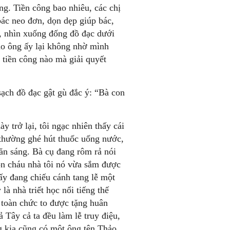
ộng. Tiền công bao nhiêu, các chị
bác neo đơn, dọn dẹp giúp bác,
n, nhìn xuống đống đồ đạc dưới
sao ông ấy lại không nhờ mình
 tiền công nào mà giải quyết
ch đồ đạc gật gù đắc ý: “Bà con
 trở lại, tôi ngạc nhiên thấy cái
thường ghé hút thuốc uống nước,
ăn sáng. Bà cụ đang rôm rả nói
n cháu nhà tôi nó vừa sắm được
hấy đang chiếu cánh tang lễ một
là nhà triết học nổi tiếng thế
à toàn chức to được tặng huân
 Tây cả ta đều làm lễ truy điệu,
 kia cũng có một ông tên Thảo,