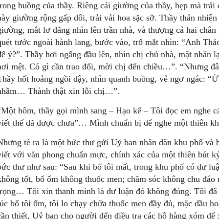
trong buồng của thầy. Riêng cái giường của thầy, hẹp mà trả
này giường rộng gấp đôi, trải vải hoa sặc sỡ. Thầy thản nhiên
giường, mắt lơ đãng nhìn lên trần nhà, và thượng cả hai chân 
quét tước ngoài hành lang, bước vào, trố mắt nhìn: “Anh Th
để ý?”. Thầy hơi ngẩng đầu lên, nhìn chị chủ nhà, mặt nhăn lại
hơi mệt. Có gì cần trao đổi, mời chị đến chiều…”. “Nhưng đ
Thầy hốt hoảng ngồi dậy, nhìn quanh buồng, vẻ ngơ ngác: “Ừ n
nhầm… Thành thật xin lỗi chị…”.
“Một hôm, thầy gọi mình sang – Hạo kể – Tôi đọc em nghe cái
viết thế đã được chưa”… Mình chuẩn bị để nghe một thiên khả
Nhưng té ra là một bức thư gửi Uỷ ban nhân dân khu phố và 
viết với văn phong chuẩn mực, chính xác của một thiên bút ký
bức thư như sau: “Sau khi bố tôi mất, trong khu phố có dư l
không tốt, bố ốm không thuốc men; chăm sóc không chu đáo 
trọng… Tôi xin thanh minh là dư luận đó không đúng. Tôi đã n
lúc bố tôi ốm, tôi lo chạy chữa thuốc men đầy đủ, mặc dầu ho
cần thiết, Uỷ ban cho người đến điều tra các hộ hàng xóm để x