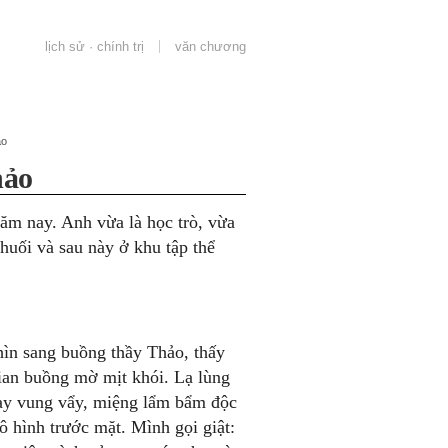
lịch sử · chính trị
văn chương
ảo
hảo
ăm nay. Anh vừa là học trò, vừa
huối và sau này ở khu tập thể
hìn sang buồng thầy Thảo, thấy
ian buồng mờ mịt khói. Lạ lùng
tay vung vẩy, miệng lẩm bẩm độc
ô hình trước mặt. Mình gọi giật: