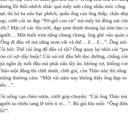
nhưng lôi thôi nhếch nhác quá mấy anh công nhân móc cống. 
nực thì bà ba nâu bạc phếch, quần ống cao ống thấp, chân dép
sụp, cưỡi cái xe đạp “Pơ-giô con vịt” mà mấy bà đồng nát cũ
xiếc? Mặt cứ vác lên trời, đạp xem thinh thoảng lại tủm tỉm
người… Một buổi trưa nắng chang chang, ông ghé vào quán uố
“Ông đi đâu về mà nắng nom vất vả thế… ế… ế…”. Ông nói:
Tôi hỏi: Thế củi ông để đâu cả rồi? Ông quay lại nhìn cái “po
còn có sợi dây buộc! Củi ná rơi đâu hết dọc đường, chẳng cò
già ngần ấy tuổi đầu mà phải nấu lấy ăn, không vợ, không c
Thảo một đằng thì chết danh, chết giá, còn Thảo này thì sống 
miệng thương cảm: “Một vài năm nay không thấy ông đạp xe n
nên…”.
Tôi uống cạn chén rượu, cười góp chuyện: “Cái ông Thảo mà 
người ta chiếu tang lễ trên ti vi…”. Bà già bĩu môi: “Ông đừ
tôi!”.