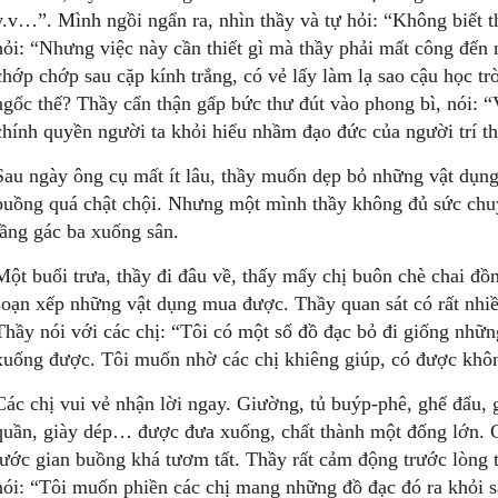
v.v…”. Mình ngồi ngẩn ra, nhìn thầy và tự hỏi: “Không biết 
hỏi: “Nhưng việc này cần thiết gì mà thầy phải mất công đến
chớp chớp sau cặp kính trắng, có vẻ lấy làm lạ sao cậu học tr
ngốc thế? Thầy cẩn thận gấp bức thư đút vào phong bì, nói: “Vi
chính quyền người ta khỏi hiểu nhầm đạo đức của người trí t
Sau ngày ông cụ mất ít lâu, thầy muốn dẹp bỏ những vật dụng
buồng quá chật chội. Nhưng một mình thầy không đủ sức chu
tầng gác ba xuống sân.
Một buổi trưa, thầy đi đâu về, thấy mấy chị buôn chè chai đồn
soạn xếp những vật dụng mua được. Thầy quan sát có rất nhi
Thầy nói với các chị: “Tôi có một số đồ đạc bỏ đi giống nh
xuống được. Tôi muốn nhờ các chị khiêng giúp, có được khô
Các chị vui vẻ nhận lời ngay. Giường, tủ buýp-phê, ghế đẩu, 
quần, giày dép… được đưa xuống, chất thành một đống lớn. Cá
tước gian buồng khá tươm tất. Thầy rất cảm động trước lòng tố
nói: “Tôi muốn phiền các chị mang những đồ đạc đó ra khỏi 