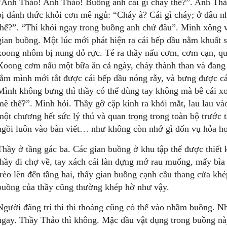
“Anh Thảo! Anh Thảo! Buồng anh cái gì cháy thế?”. Anh Thả
bị đánh thức khỏi cơn mê ngủ: “Cháy à? Cái gì cháy; ở đâu
thế?”. “Thì khói ngay trong buồng anh chứ đâu”. Mình xông 
gian buồng. Một lúc mới phát hiện ra cái bếp dầu nằm khuất s
xoong nhôm bị nung đỏ rực. Té ra thầy nấu cơm, cơm cạn, quê
Xoong cơm nấu một bữa ăn cả ngày, cháy thành than và đang 
lắm mình mới tắt được cái bếp dầu nóng rẫy, và bưng được c
Mình không bưng thì thầy có thể dùng tay không mà bê cái
mê thế?”. Mình hỏi. Thầy gỡ cặp kính ra khỏi mắt, lau lau và
một chương hết sức lý thú và quan trọng trong toàn bộ trước
ngồi luôn vào bàn viết… như không còn nhớ gì đốn vụ hỏa ho
Thầy ở tầng gác ba. Các gian buồng ở khu tập thể được thiết 
thầy đi chợ về, tay xách cái làn đựng mớ rau muống, mấy b
trèo lên đến tầng hai, thấy gian buồng cạnh cầu thang cửa kh
buồng của thầy cũng thường khép hờ như vậy.
Người đãng trí thì thi thoáng cũng có thể vào nhầm buồng. 
ngay. Thầy Thảo thì không. Mặc dầu vật dụng trong buồng nà