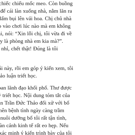
i chiếc chiếu mốc meo. Còn buồng
 để cái làn xuống nhà, nằm lăn ra
lấm bụi lên vải hoa. Chị chủ nhà
ảo vào chơi lúc nào mà em không
, nói: “Xin lỗi chị, tôi vừa đi về
ây là phòng nhà em kia mà?”.
hỉ, chết thật! Đúng là tôi
 này, rồi em góp ý kiến xem, tôi
o luận triết học.
ban lãnh đạo khối phố. Thư được
 triết học. Nội dung tóm tắt của
uận Trần Đức Thảo đối xử với bố
nên bệnh tình ngày càng trầm
uôi dưỡng bố tôi rất tận tình,
àn cảnh kinh tế rất eo hẹp. Nếu
ác minh ý kiến trình bày của tôi