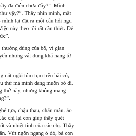
thầy đã điên chưa đây?”. Mình
 như vậy?”. Thầy nhìn mình, mắt
ò mình lại đặt ra một câu hỏi ngu
ệc này theo tôi rất cần thiết. Để
hức”.
 thường dùng của bố, vì gian
yển những vật dụng khá nặng từ
g nát ngồi túm tụm trên bãi cỏ,
ều thứ mà mình đang muốn bỏ đi.
ững thứ này, nhưng không mang
ng?”.
ghế tựa, chậu thau, chăn màn, áo
c chị lại còn giúp thầy quét
t và nhiệt tình của các chị. Thầy
sân. Vứt ngổn ngang ở đó, bà con