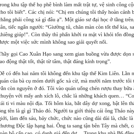
trong khu tập thể họ phê bình làm mất trật tự, vệ sinh công c
cho tôi biết”. Các chị nói: “Chị em chúng tôi thấy hoàn cảnh 
chẳng phải công xá gì đâu ạ”. Một giáo sư đại học ở tầng trê
sân, tiếc ngẩn người: “Giường tủ, chăn màn còn tốt thế kia, 
khiêng giúp!”. Còn thầy thì phấn khởi ra mặt vì khỏi tốn đồng
được một việc sức mình không sao giải quyết nổi.
Thầy gọi Cao Xuân Hạo sang xem gian buồng vừa được dọn sạ
lao động thật tốt, thật từ tâm, thật đáng kính trọng”.
Dễ có đến hai năm tôi không đến khu tập thể Kim Liên. Lần này
quán của bà cụ móm dưới gốc xà cừ, mà mười năm trước tôi 
vẫn còn nguyên ở đó. Tôi vào quán uống chén rượu thay bữa 
chuyện với mấy anh xích lô, chắc là những khách quen… “Co
cái ti vi màu nội địa. Tối hôm kia, bắt dây dợ xong, bật lên t
ông tên là gì gì Thảo đó. Người ta giới thiệu cái ông Thảo này 
giới, làm đến sáu, bảy chức, chức nào cũng dài dài là, chắc l
chương Độc lập hạng hai. Ông ta sang tận bên Tây mà chết, cả
toàn bộ cấp cao, có danh giá đến dự… Trong khu nhà B6 đằng