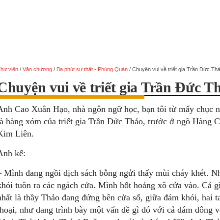
hư viện
/
Văn chương
/
Ba phút sự thật - Phùng Quán
/
Chuyện vui về triết gia Trần Đức Th
Chuyện vui về triết gia Trần Đức T
Anh Cao Xuân Hạo, nhà ngôn ngữ học, bạn tôi từ mấy chục n
là hàng xóm của triết gia Trần Đức Thảo, trước ở ngõ Hàng C
Kim Liên.
Anh kể:
– Mình đang ngồi dịch sách bỗng ngửi thấy mùi cháy khét. N
khói tuôn ra các ngách cửa. Mình hốt hoảng xô cửa vào. Cả g
nhất là thầy Thảo đang đứng bên cửa sổ, giữa đám khói, hai 
thoại, như đang trình bày một vấn đề gì đó với cả đám đông v