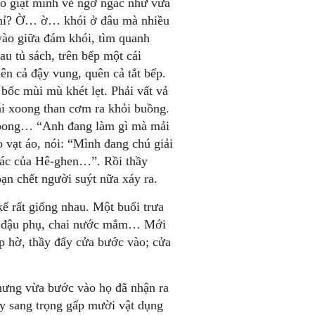
o giật mình vẻ ngơ ngác như vừa
 nhỉ? Ờ… ờ… khói ở đâu mà nhiều
vào giữa đám khói, tìm quanh
au tủ sách, trên bếp một cái
n cả đậy vung, quên cả tắt bếp.
bốc mùi mù khét lẹt. Phải vất vả
ái xoong than cơm ra khỏi buồng.
 xoong… “Anh đang làm gì mà mải
o vạt áo, nói: “Mình đang chú giải
 tác của Hê-ghen…”. Rồi thầy
ạn chết người suýt nữa xáy ra.
kế rất giống nhau. Một buổi trưa
ìa đậu phụ, chai nước mắm… Mới
ép hờ, thầy đẩy cửa bước vào; cửa
Nhưng vừa bước vào họ đã nhận ra
y sang trọng gấp mười vật dụng