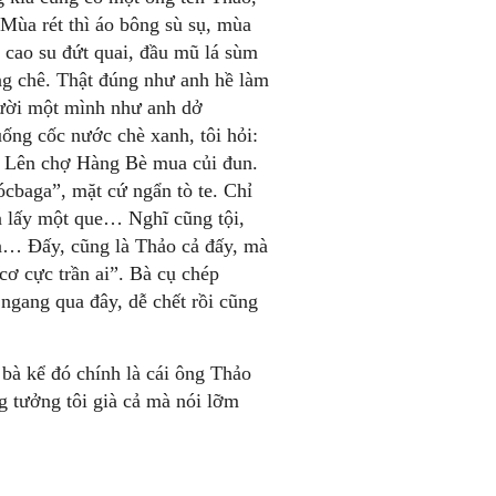
Mùa rét thì áo bông sù sụ, mùa
 cao su đứt quai, đầu mũ lá sùm
ng chê. Thật đúng như anh hề làm
 cười một mình như anh dở
ng cốc nước chè xanh, tôi hỏi:
 Lên chợ Hàng Bè mua củi đun.
ócbaga”, mặt cứ ngẩn tò te. Chỉ
n lấy một que… Nghĩ cũng tội,
on… Đấy, cũng là Thảo cả đấy, mà
cơ cực trần ai”. Bà cụ chép
gang qua đây, dễ chết rồi cũng
bà kể đó chính là cái ông Thảo
ng tưởng tôi già cả mà nói lỡm