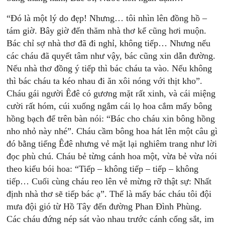
“Đó là một lý do đẹp! Nhưng… tôi nhìn lên đồng hồ –
tám giờ. Bây giờ đến thăm nhà thơ kể cũng hơi muộn.
Bác chỉ sợ nhà thơ đã đi nghỉ, không tiếp… Nhưng nếu
các cháu đã quyết tâm như vậy, bác cũng xin dẫn đường.
Nếu nhà thơ đồng ý tiếp thì bác cháu ta vào. Nếu không
thì bác cháu ta kéo nhau đi ăn xôi nóng với thịt kho”.
Cháu gái người Êđê có gương mặt rất xinh, và cái miệng
cười rất hóm, cúi xuống ngắm cái lọ hoa cắm mấy bông
hồng bạch để trên bàn nói: “Bác cho cháu xin bông hồng
nho nhỏ này nhé”. Cháu cầm bông hoa hát lên một câu gì
đó bằng tiếng Êđê nhưng vẻ mặt lại nghiêm trang như lời
đọc phù chú. Cháu bẻ từng cánh hoa một, vừa bẻ vừa nói
theo kiểu bói hoa: “Tiếp – không tiếp – tiếp – không
tiếp… Cuối cùng cháu reo lên vẻ mừng rỡ thật sự: Nhất
định nhà thơ sẽ tiếp bác ạ”. Thế là mấy bác cháu tôi đội
mưa đội gió từ Hồ Tây đến đường Phan Đình Phùng.
Các cháu đứng nép sát vào nhau trước cánh cổng sắt, im