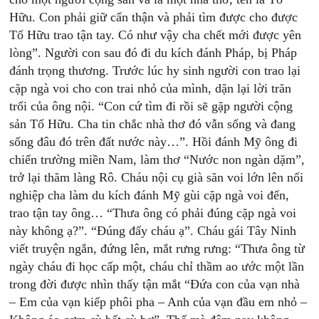
Hữu. Con phải giữ cẩn thận và phải tìm được cho được
Tố Hữu trao tận tay. Có như vậy cha chết mới được yên
lòng”. Người con sau đó đi du kích đánh Pháp, bị Pháp
đánh trọng thương. Trước lúc hy sinh người con trao lại
cặp ngà voi cho con trai nhỏ của mình, dặn lại lời trăn
trối của ông nội. “Con cứ tìm đi rồi sẽ gặp người cộng
sản Tố Hữu. Cha tin chắc nhà thơ đó vẫn sống và đang
sống đâu đó trên đất nước này…”. Hồi đánh Mỹ ông đi
chiến trường miền Nam, làm thơ “Nước non ngàn dặm”,
trở lại thăm làng Rô. Cháu nội cụ già săn voi lớn lên nối
nghiệp cha làm du kích đánh Mỹ gùi cặp ngà voi đến,
trao tận tay ông… “Thưa ông có phải đúng cặp ngà voi
này không ạ?”. “Đúng đấy cháu ạ”. Cháu gái Tây Ninh
viết truyện ngắn, đứng lên, mắt rưng rưng: “Thưa ông từ
ngày cháu đi học cấp một, cháu chỉ thầm ao ước một lần
trong đời được nhìn thấy tận mắt “Đứa con của vạn nhà
– Em của vạn kiếp phôi pha – Anh của vạn đầu em nhỏ –