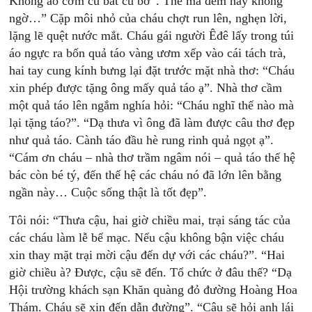
Không áo cơm cù bất cù bơ”. Thế mà đêm nay không
ngờ…” Cặp môi nhỏ của cháu chợt run lên, nghẹn lời,
lặng lẽ quệt nước mắt. Cháu gái người Êđê lấy trong túi
áo ngực ra bốn quả táo vàng ươm xếp vào cái tách trà,
hai tay cung kính bưng lại đặt trước mặt nhà thơ: “Cháu
xin phép được tặng ông mấy quả táo ạ”. Nhà thơ cầm
một quả táo lên ngắm nghía hỏi: “Cháu nghĩ thế nào mà
lại tặng táo?”. “Dạ thưa vì ông đã làm được câu thơ đẹp
như quả táo. Cành táo đầu hè rung rinh quả ngọt ạ”.
“Cám ơn cháu – nhà thơ trầm ngâm nói – quả táo thế hệ
bác còn bé tý, đến thế hệ các cháu nó đã lớn lên bằng
ngần này… Cuộc sống thật là tốt đẹp”.
Tôi nói: “Thưa cậu, hai giờ chiều mai, trại sáng tác của
các cháu làm lễ bế mạc. Nếu cậu không bận việc cháu
xin thay mặt trại mời cậu đến dự với các cháu?”. “Hai
giờ chiều à? Được, cậu sẽ đến. Tổ chức ở đâu thế? “Dạ
Hội trường khách sạn Khăn quàng đỏ đường Hoàng Hoa
Thám. Cháu sẽ xin đến dẫn đường”. “Cậu sẽ hỏi anh lái