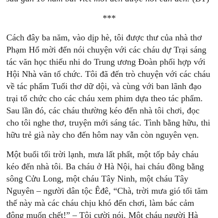
***
Cách đây ba năm, vào dịp hè, tôi được thư của nhà thơ
Phạm Hổ mời đến nói chuyện với các cháu dự Trại sáng
tác văn học thiếu nhi do Trung ương Đoàn phối hợp với
Hội Nhà văn tổ chức. Tôi đã đến trò chuyện với các cháu
về tác phẩm Tuổi thơ dữ dội, và cùng với ban lãnh đạo
trại tổ chức cho các cháu xem phim dựa theo tác phẩm.
Sau lần đó, các cháu thường kéo đến nhà tôi chơi, đọc
cho tôi nghe thơ, truyện mới sáng tác. Tình bằng hữu, thi
hữu trẻ già này cho đến hôm nay vẫn còn nguyên vẹn.
Một buổi tối trời lạnh, mưa lất phất, một tốp bảy cháu
kéo đến nhà tôi. Ba cháu ở Hà Nội, hai cháu đồng bằng
sông Cửu Long, một cháu Tây Ninh, một cháu Tây
Nguyên – người dân tộc Êđê, “Chà, trời mưa gió tối tăm
thế này mà các cháu chịu khó đến chơi, làm bác cảm
động muốn chết!” – Tôi cười nói. Một cháu người Hà