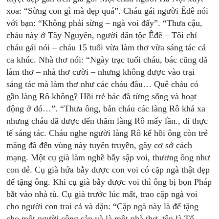
xoa: “Sừng con gì mà đẹp quá”. Cháu gái người Êđê nói
với bạn: “Không phải sừng – ngà voi đấy”. “Thưa cậu,
cháu này ở Tây Nguyên, người dân tộc Êđê – Tôi chỉ
cháu gái nói – cháu 15 tuổi vừa làm thơ vừa sáng tác cả
ca khúc. Nhà thơ nói: “Ngày trạc tuổi cháu, bác cũng đã
làm thơ – nhà thơ cười – nhưng không được vào trại
sáng tác mà làm thơ như các cháu đâu… Quê cháu có
gần làng Rô không? Hồi trẻ bác đã từng sống và hoạt
động ở đó…”. “Thưa ông, bản cháu các làng Rô khá xa
nhưng cháu đã được đến thăm làng Rô mấy lần., đi thực
tế sáng tác. Cháu nghe người làng Rô kể hồi ông còn trẻ
măng đã đến vùng này tuyên truyền, gây cơ sở cách
mạng. Một cụ già làm nghề bẫy sập voi, thương ông như
con đẻ. Cụ già hứa bẫy được con voi có cặp ngà thật đẹp
để tặng ông. Khi cụ già bẫy được voi thì ông bị bọn Pháp
bắt vào nhà tù. Cụ già trước lúc mất, trao cặp ngà voi
cho người con trai cả và dặn: “Cặp ngà này là để tặng
cho một người cộng sản và là một nhà thơ, tên là Tố