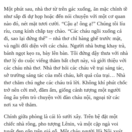
Một phút sau, nhà thơ từ trên gác xuống, ăn mặc chỉnh tề
như sắp đi dự họp hoặc đến nói chuyện với một cơ quan
nào đó, nét mặt tươi cười. “Cậu ạ! ông ạ!” Chúng tôi líu
ríu, cung kính chắp tay chào. “Các cháu ngồi xuống cả
đi, sao lại đứng thế” – nhà thơ chỉ hàng ghế trước mặt,
và ngồi đối diện với các cháu. Người nhà bưng khay trà,
bánh ngọt kẹo ra, bày lên bàn. Tôi đứng dậy thưa với nhà
thơ lý do cuộc viếng thăm bất chợt này, và giới thiệu với
các cháu nhà thơ. Nhà thơ hỏi các cháu về trại sáng tác,
sở trường sáng tác của mỗi cháu, kết quả của trại… Nhà
thơ chăm chú nghe các cháu trả lời. Không khí phút chốc
trở nên cởi mở, đầm ấm, giống cảnh tượng một người
ông âu yếm trò chuyện với đàn cháu nội, ngoại từ các
nơi xa về thăm.
Chính giữa phòng là cái lò sưởi xây. Trên bệ đặt một
chiếc nhà rông, pho tượng Lênin, và một cặp ngà voi
tuyệt đẹp gắn trên giá gỗ. Một cháu người Hà Nội xuýt