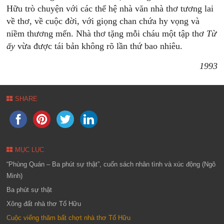
Hữu trò chuyện với các thế hệ nhà văn nhà thơ tương lai
về thơ, về cuộc đời, với giọng chan chứa hy vọng và
niềm thương mến. Nhà thơ tặng mỗi cháu một tập thơ
Từ
ấy
vừa được tái bản không rõ lần thứ bao nhiêu.
1993
SHARE
MỤC LỤC
“Phùng Quán – Ba phút sự thật”, cuốn sách nhân tình và xúc động (Ngô
Minh)
Ba phút sự thật
Xông đất nhà thơ Tố Hữu
Cuộc viếng thăm bất chợt nhà thơ Tố Hữu