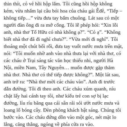
thin thít, có vẻ hồi hộp lắm. Tôi cũng hồi hộp không
kém, vừa nhẩm lại câu bói hoa của cháu gái Êđê, “Tiếp –
không tiếp…” vừa đưa tay bấm chuông. Lát sau có một
người đàn ông đi ra mở cổng. Tôi lễ phép hỏi: “Xin lỗi
anh, nhà thơ Tố Hữu có nhà không ạ?”. “Có ạ”. “Không
biết nhà thơ đã đi nghỉ chưa?”. “Vừa mới đi nghỉ”. Tôi
thoáng một chút bối rối, đưa tay vuốt nước mưa trên mặt,
nói: “Tôi muốn nhờ anh vào nhà thưa lại với nhà thơ, có
các cháu ở Trại sáng tác văn học thiếu nhi, người Hà
Nội, miền Nam, Tây Nguyên… muốn được gặp thăm
nhà thơ. Nhà thơ có thể tiếp được không?”. Một lát sau,
anh trở ra: “Nhà thơ mời các cháu vào”. Anh đi trước
dẫn đường. Tôi đi theo anh. Các cháu xúm quanh, níu
chặt lấy hai cánh tay tôi, như kiểu trẻ con sợ bị lạc
đường, líu ríu băng qua cái sân rải sỏi ướt nước mưa và
loang lổ bóng cây. Đèn phòng khách bật sáng. Chúng tôi
bước vào. Các cháu đứng dồn vào một góc, nét mặt lo
lắng, căng thẳng, ngóng về phía cửa ra vào.