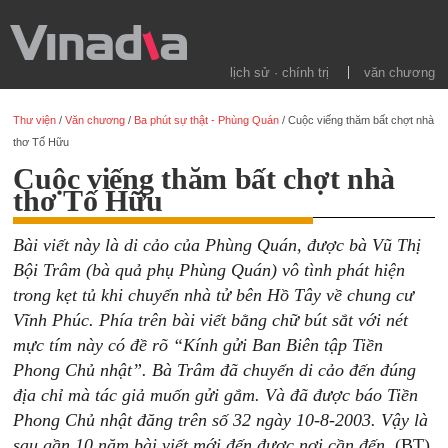
lịch sử · chính trị
văn chương
Thư viện
/
Văn chương
/
Ba phút sự thật - Phùng Quán
/
Cuộc viếng thăm bất chợt nhà
thơ Tố Hữu
Cuộc viếng thăm bất chợt nhà
thơ Tố Hữu
Bài viết này là di cảo của Phùng Quán, được bà Vũ Thị
Bội Trâm (bà quả phụ Phùng Quán) vô tình phát hiện
trong kẹt tủ khi chuyển nhà tử bên Hồ Tây về chung cư
Vĩnh Phúc. Phía trên bài viết bằng chữ bút sắt với nét
mực tím này có đề rõ “Kính gửi Ban Biên tập Tiền
Phong Chủ nhật”. Bà Trâm đã chuyển di cảo đến đúng
địa chỉ mà tác giả muốn gửi gắm. Và đã được báo Tiền
Phong Chủ nhật đăng trên số 32 ngày 10-8-2003. Vậy là
sau gần 10 năm bài viết mới đến được nơi cần đến.
(BT)