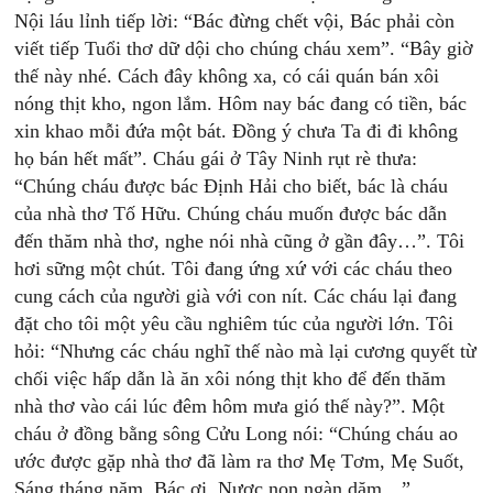
Nội láu lỉnh tiếp lời: “Bác đừng chết vội, Bác phải còn
viết tiếp Tuổi thơ dữ dội cho chúng cháu xem”. “Bây giờ
thế này nhé. Cách đây không xa, có cái quán bán xôi
nóng thịt kho, ngon lắm. Hôm nay bác đang có tiền, bác
xin khao mỗi đứa một bát. Đồng ý chưa Ta đi đi không
họ bán hết mất”. Cháu gái ở Tây Ninh rụt rè thưa:
“Chúng cháu được bác Định Hải cho biết, bác là cháu
của nhà thơ Tố Hữu. Chúng cháu muốn được bác dẫn
đến thăm nhà thơ, nghe nói nhà cũng ở gần đây…”. Tôi
hơi sững một chút. Tôi đang ứng xứ với các cháu theo
cung cách của người già với con nít. Các cháu lại đang
đặt cho tôi một yêu cầu nghiêm túc của người lớn. Tôi
hỏi: “Nhưng các cháu nghĩ thế nào mà lại cương quyết từ
chối việc hấp dẫn là ăn xôi nóng thịt kho để đến thăm
nhà thơ vào cái lúc đêm hôm mưa gió thế này?”. Một
cháu ở đồng bằng sông Cửu Long nói: “Chúng cháu ao
ước được gặp nhà thơ đã làm ra thơ Mẹ Tơm, Mẹ Suốt,
Sáng tháng năm, Bác ơi, Nươc non ngàn dặm…”