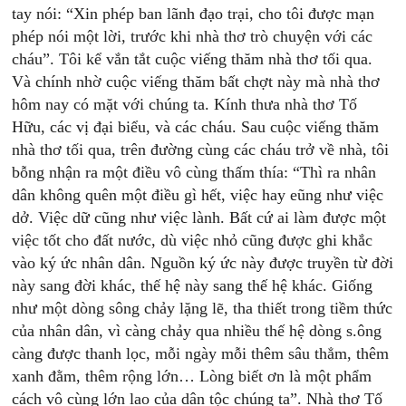
tay nói: “Xin phép ban lãnh đạo trại, cho tôi được mạn
phép nói một lời, trước khi nhà thơ trò chuyện với các
cháu”. Tôi kể vắn tắt cuộc viếng thăm nhà thơ tối qua.
Và chính nhờ cuộc viếng thăm bất chợt này mà nhà thơ
hôm nay có mặt với chúng ta. Kính thưa nhà thơ Tố
Hữu, các vị đại biểu, và các cháu. Sau cuộc viếng thăm
nhà thơ tối qua, trên đường cùng các cháu trở về nhà, tôi
bỗng nhận ra một điều vô cùng thấm thía: “Thì ra nhân
dân không quên một điều gì hết, việc hay eũng như việc
dở. Việc dữ cũng như việc lành. Bất cứ ai làm được một
việc tốt cho đất nước, dù việc nhỏ cũng được ghi khắc
vào ký ức nhân dân. Nguồn ký ức này được truyền từ đời
này sang đời khác, thế hệ này sang thế hệ khác. Giống
như một dòng sông chảy lặng lẽ, tha thiết trong tiềm thức
của nhân dân, vì càng chảy qua nhiều thế hệ dòng s.ông
càng được thanh lọc, mỗi ngày mỗi thêm sâu thẳm, thêm
xanh đằm, thêm rộng lớn… Lòng biết ơn là một phẩm
cách vô cùng lớn lao của dân tộc chúng ta”. Nhà thơ Tố