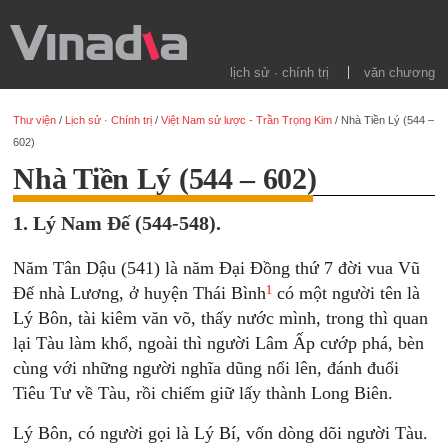
lịch sử · chính trị
văn chương
Thư viện
/
Lịch sử · Chính trị
/
Việt Nam sử lược - Trần Trọng Kim
/
Nhà Tiền Lý (544 –
602)
Nhà Tiền Lý (544 – 602)
1. Lý Nam Đế (544-548).
Năm Tân Dậu (541) là năm Đại Đồng thứ 7 đời vua Vũ
1
Đế nhà Lương, ở huyện Thái Bình
có một người tên là
Lý Bôn, tài kiêm văn võ, thấy nước mình, trong thì quan
lại Tàu làm khổ, ngoài thì người Lâm Ấp cướp phá, bèn
cùng với những người nghĩa dũng nổi lên, đánh đuổi
Tiêu Tư về Tàu, rồi chiếm giữ lấy thành Long Biên.
Lý Bôn, có người gọi là Lý Bí, vốn dòng dõi người Tàu.