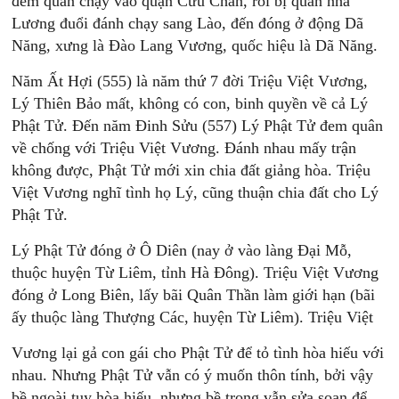
đem quân chạy vào quận Cửu Chân, rồi bị quân nhà
Lương đuổi đánh chạy sang Lào, đến đóng ở động Dã
Năng, xưng là Đào Lang Vương, quốc hiệu là Dã Năng.
Năm Ất Hợi (555) là năm thứ 7 đời Triệu Việt Vương,
Lý Thiên Bảo mất, không có con, binh quyền về cả Lý
Phật Tử. Đến năm Đinh Sửu (557) Lý Phật Tử đem quân
về chống với Triệu Việt Vương. Đánh nhau mấy trận
không được, Phật Tử mới xin chia đất giảng hòa. Triệu
Việt Vương nghĩ tình họ Lý, cũng thuận chia đất cho Lý
Phật Tử.
Lý Phật Tử đóng ở Ô Diên (nay ở vào làng Đại Mỗ,
thuộc huyện Từ Liêm, tỉnh Hà Đông). Triệu Việt Vương
đóng ở Long Biên, lấy bãi Quân Thần làm giới hạn (bãi
ấy thuộc làng Thượng Các, huyện Từ Liêm). Triệu Việt
Vương lại gả con gái cho Phật Tử để tỏ tình hòa hiếu với
nhau. Nhưng Phật Tử vẫn có ý muốn thôn tính, bởi vậy
bề ngoài tuy hòa hiếu, nhưng bề trong vẫn sửa soạn để