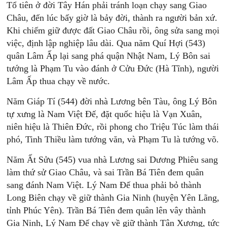
Tổ tiên ở đời Tây Hán phải tránh loạn chạy sang Giao
Châu, đến lúc bấy giờ là bảy đời, thành ra người bản xứ.
Khi chiếm giữ được đất Giao Châu rồi, ông sửa sang mọi
việc, định lập nghiệp lâu dài. Qua năm Quí Hợi (543)
quân Lâm Ấp lại sang phá quận Nhật Nam, Lý Bôn sai
tướng là Phạm Tu vào đánh ở Cửu Đức (Hà Tĩnh), người
Lâm Ấp thua chạy về nước.
Năm Giáp Tí (544) đời nhà Lương bên Tàu, ông Lý Bôn
tự xưng là Nam Việt Đế, đặt quốc hiệu là Vạn Xuân,
niên hiệu là Thiên Đức, rồi phong cho Triệu Túc làm thái
phó, Tinh Thiều làm tướng văn, và Phạm Tu là tướng võ.
Năm Ất Sửu (545) vua nhà Lương sai Dương Phiêu sang
làm thứ sử Giao Châu, và sai Trần Bá Tiên đem quân
sang đánh Nam Việt. Lý Nam Đế thua phải bỏ thành
Long Biên chạy về giữ thành Gia Ninh (huyện Yên Lãng,
tỉnh Phúc Yên). Trần Bá Tiên đem quân lên vây thành
Gia Ninh, Lý Nam Đế chạy về giữ thành Tân Xương, tức