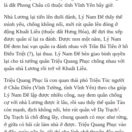
là đất Phong Châu cũ thuộc tĩnh Vĩnh Yên bây giờ.
Nhà Lương lại tiến lên đuổi đánh, Lý Nam Đế thấy thế
mình yếu, chống không nổi, mới rút quân lên đóng ở
động Khuất Liêu (thuộc đất Hưng Hóa), để đợi thu xếp
được quân sĩ lại ra đánh. Được non một năm, Lý Nam
Đế đem hai vạn quân ra đánh nhau với Trần Bá Tiên ở hồ
Điển Triệt (?), lại thua. Lý Nam Đế bèn giao binh quyền
lại cho tả tướng quân Triệu Quang Phục chống nhau với
quân nhà Lương rồi trở về Khuất Liêu.
Triệu Quang Phục là con quan thái phó Triệu Túc người
ở Châu Diên (Vĩnh Tường, tỉnh Vĩnh Yên) theo cha giúp
Lý Nam Đế lập được nhiều công, nay đem quân chống
cự với nhà Lương được ít lâu, rồi sau thấy thế quân Tàu
2
còn mạnh, địch không nổi, bèn rút quân về Dạ Trạch
.
Dạ Trạch là chỗ đồng lầy, chung quanh cỏ mọc như rừng,
ở giữa có bãi cát làm nhà ở được. Triệu Quang Phục vào
ở đấy, ngày nấp ẩn, tối thì cho lính chở thuyền độc mộc