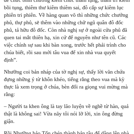
để chức bình chương kiêm chức tham tụng, tham tri kiêm
bồi tụng, thiêm thư kiêm thiêm sai, đô cấp sự kiêm lục
phiên tri phiên. Về hàng quan võ thì những chức chưởng
phủ, thự phủ, sẽ thêm vào những chữ ngũ quân đô đốc
phủ, tả hữu đô đốc. Còn nhà nghị sự ở ngoài cửa phủ đã
quen tai mắt thiên hạ, xin cứ để nguyên như tên cũ. Các
việc chính sự sau khi bàn xong, trước hết phải trình cho
chúa biết, rồi sau mới tâu vua để xin nhà vua quyết
định”.
Nhưỡng coi bản nháp của tờ nghị sự, thấy lời văn chứa
đựng những ý từ khôn khéo, tiếng rằng theo vua mà kỳ
thực là xem trọng ở chúa, bèn đổi ra giọng vui mừng mà
rằng:
– Người ta khen ông là tay lão luyện về nghề từ hàn, quả
thật là không sai! Vừa nãy tôi nói lỡ lời, xin ông đừng
giận.
Rồi Nhưỡng bảo Tốn chép thành bản tâu để dâng lên nhà