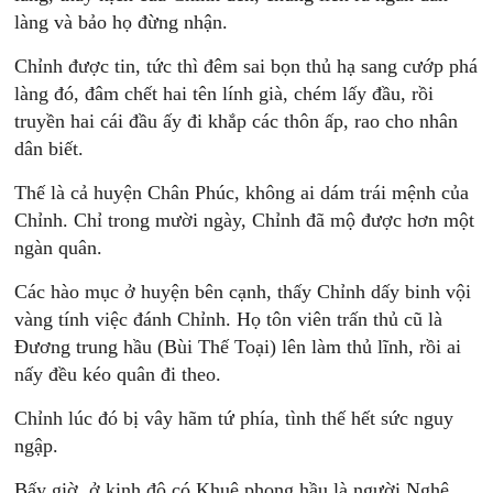
làng và bảo họ đừng nhận.
Chỉnh được tin, tức thì đêm sai bọn thủ hạ sang cướp phá
làng đó, đâm chết hai tên lính già, chém lấy đầu, rồi
truyền hai cái đầu ấy đi khắp các thôn ấp, rao cho nhân
dân biết.
Thế là cả huyện Chân Phúc, không ai dám trái mệnh của
Chỉnh. Chỉ trong mười ngày, Chỉnh đã mộ được hơn một
ngàn quân.
Các hào mục ở huyện bên cạnh, thấy Chỉnh dấy binh vội
vàng tính việc đánh Chỉnh. Họ tôn viên trấn thủ cũ là
Đương trung hầu (Bùi Thế Toại) lên làm thủ lĩnh, rồi ai
nấy đều kéo quân đi theo.
Chỉnh lúc đó bị vây hãm tứ phía, tình thế hết sức nguy
ngập.
Bấy giờ, ở kinh đô có Khuê phong hầu là người Nghệ