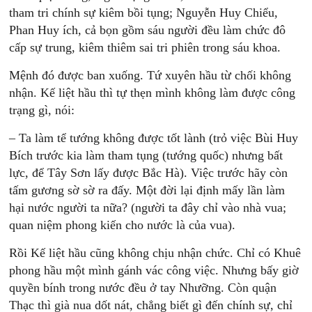
tham tri chính sự kiêm bồi tụng; Nguyễn Huy Chiểu,
Phan Huy ích, cả bọn gồm sáu người đều làm chức đô
cấp sự trung, kiêm thiêm sai tri phiên trong sáu khoa.
Mệnh đó được ban xuống. Tứ xuyên hầu từ chối không
nhận. Kế liệt hầu thì tự thẹn mình không làm được công
trạng gì, nói:
– Ta làm tể tướng không được tốt lành (trỏ việc Bùi Huy
Bích trước kia làm tham tụng (tướng quốc) nhưng bất
lực, để Tây Sơn lấy được Bắc Hà). Việc trước hãy còn
tấm gương sờ sờ ra đấy. Một đời lại định mấy lần làm
hại nước người ta nữa? (người ta đây chỉ vào nhà vua;
quan niệm phong kiến cho nước là của vua).
Rồi Kế liệt hầu cũng không chịu nhận chức. Chỉ có Khuê
phong hầu một mình gánh vác công việc. Nhưng bấy giờ
quyền bính trong nước đều ở tay Nhưỡng. Còn quận
Thạc thì già nua dốt nát, chẳng biết gì đến chính sự, chỉ