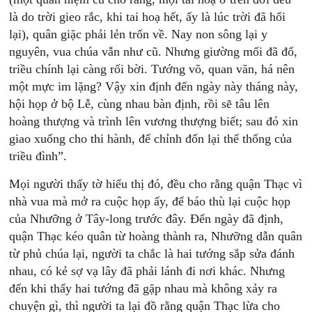
là do trời gieo rắc, khi tai hoạ hết, ấy là lúc trời đã hối
lại), quân giặc phải lẻn trốn về. Nay non sông lại y
nguyên, vua chúa vẫn như cũ. Nhưng giường mối đã đổ,
triều chính lại càng rối bời. Tướng võ, quan văn, há nên
một mực im lặng? Vậy xin định đến ngày này tháng này,
hội họp ở bộ Lễ, cùng nhau bàn định, rồi sẽ tâu lên
hoàng thượng và trình lên vương thượng biết; sau đó xin
giao xuống cho thi hành, để chỉnh đốn lại thể thống của
triều đình”.
Mọi người thấy tờ hiểu thị đó, đều cho rằng quận Thạc vì
nhà vua mà mở ra cuộc họp ấy, để báo thù lại cuộc họp
của Nhưỡng ở Tây-long trước đây. Đến ngày đã định,
quận Thạc kéo quân từ hoàng thành ra, Nhưỡng dẫn quân
từ phủ chúa lại, người ta chắc là hai tướng sắp sửa đánh
nhau, có kẻ sợ vạ lây đã phải lánh đi nơi khác. Nhưng
đến khi thấy hai tướng đã gặp nhau mà không xảy ra
chuyện gì, thì người ta lại đồ rằng quận Thạc lừa cho