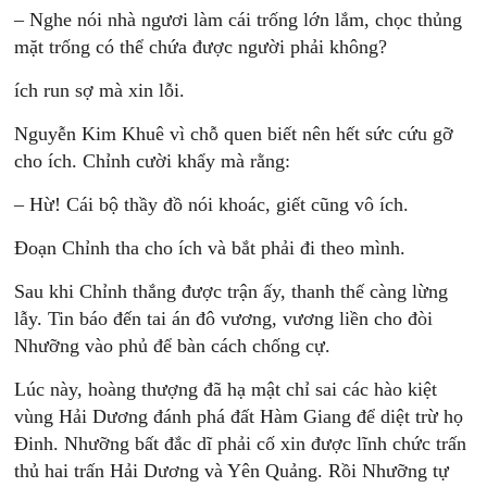
– Nghe nói nhà ngươi làm cái trống lớn lắm, chọc thủng
mặt trống có thể chứa được người phải không?
ích run sợ mà xin lỗi.
Nguyễn Kim Khuê vì chỗ quen biết nên hết sức cứu gỡ
cho ích. Chỉnh cười khẩy mà rằng:
– Hừ! Cái bộ thầy đồ nói khoác, giết cũng vô ích.
Đoạn Chỉnh tha cho ích và bắt phải đi theo mình.
Sau khi Chỉnh thắng được trận ấy, thanh thế càng lừng
lẫy. Tin báo đến tai án đô vương, vương liền cho đòi
Nhưỡng vào phủ để bàn cách chống cự.
Lúc này, hoàng thượng đã hạ mật chỉ sai các hào kiệt
vùng Hải Dương đánh phá đất Hàm Giang để diệt trừ họ
Đinh. Nhưỡng bất đắc dĩ phải cố xin được lĩnh chức trấn
thủ hai trấn Hải Dương và Yên Quảng. Rồi Nhưỡng tự