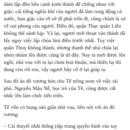
dám lập đồn bên cạnh kinh thành để chống nhau với
giặc; cái tiếng nghĩa khí của ngươi đã làm rung động cả
nước, bọn giặc càn rỡ sở dĩ phải trốn đi, cũng chính là sợ
về oai phong của ngươi. Điều đó, quận Thạc quận Liễn
không thể sánh kịp. Vả lại, ngươi mới thoạt vào thành đã
lấy ngay việc lập chúa làm điều trước nhất. Tuy việc
quận Thuỵ không thành, nhưng thanh thế nhà chúa lại
nhen nhúm lên được cũng là từ đấy. Nay ta mới được lên
ngôi, nhà vua với ta lại chưa hoà thuận, mà thiên hạ thì
đang còn rối ren, vậy ngươi hãy cố ở lại giúp ta.
Sau đó án đô vương bèn cho Tế trông nom về việc tài
phú. Nguyễn Mậu Nễ, học trò của Tế, cũng được cất
nhắc lên làm chức tiến triều.
Tế vốn có bụng oán giận nhà vua, liền nói với án đô
vương:
– Cái thuyết nhất thống (tập trung quyền bính vào tay