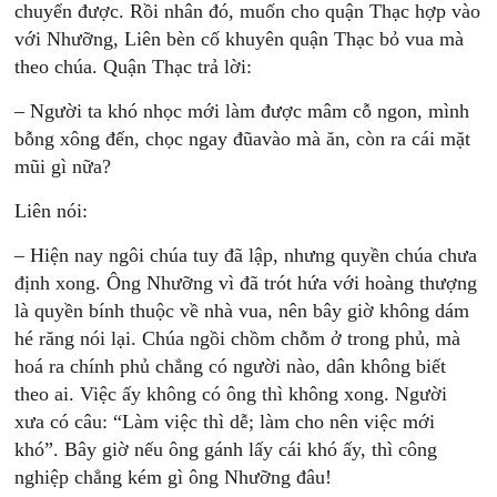
chuyển được. Rồi nhân đó, muốn cho quận Thạc hợp vào
với Nhưỡng, Liên bèn cố khuyên quận Thạc bỏ vua mà
theo chúa. Quận Thạc trả lời:
– Người ta khó nhọc mới làm được mâm cỗ ngon, mình
bỗng xông đến, chọc ngay đũavào mà ăn, còn ra cái mặt
mũi gì nữa?
Liên nói:
– Hiện nay ngôi chúa tuy đã lập, nhưng quyền chúa chưa
định xong. Ông Nhưỡng vì đã trót hứa với hoàng thượng
là quyền bính thuộc về nhà vua, nên bây giờ không dám
hé răng nói lại. Chúa ngồi chồm chỗm ở trong phủ, mà
hoá ra chính phủ chẳng có người nào, dân không biết
theo ai. Việc ấy không có ông thì không xong. Người
xưa có câu: “Làm việc thì dễ; làm cho nên việc mới
khó”. Bây giờ nếu ông gánh lấy cái khó ấy, thì công
nghiệp chẳng kém gì ông Nhưỡng đâu!