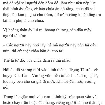
mà đã vội sai người đến dòm dỏ, làm như nền nếp lúc
thái bình ấy. Ông về bảo chúa án đô rằng, chúa đã sai
ông đến làm phụ tá cho trẫm, thì trẫm cũng khiến ông trở
lại làm phụ tá cho chúa.
Vị hoàng thân ấy lui ra, hoàng thượng bèn dặn mấy
người tả hữu:
– Các ngươi hãy nhớ lấy, hễ mà người này còn lại đây
nữa, thì cứ chặt chân hắn đi cho ta!
Thế là từ đó, vua chúa đâm ra thù nhau.
Hồi án đô vương mới vào kinh thành, Trọng Tế trốn về
huyện Gia Lâm. Vương vốn mến tư cách của Trọng Tế,
lúc này bèn cho sứ giả đi mời. Khi Tế đến nơi, vương
nói:
Trong lúc giặc mọi vào cướp kinh kỳ, các quan văn võ
hoặc chạy trốn hoặc đầu hàng, riêng ngươi là nho thần lại