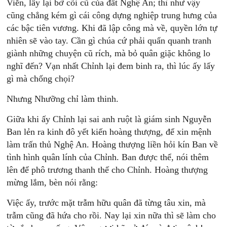
Viễn, lấy lại bờ cõi cũ của đất Nghệ An; thì như vậy
cũng chẳng kém gì cái công dựng nghiệp trung hưng của
các bậc tiên vương. Khi đã lập công mà về, quyền lớn tự
nhiên sẽ vào tay. Cần gì chúa cứ phải quẩn quanh tranh
giành những chuyện cũ rích, mà bỏ quân giặc không lo
nghĩ đến? Vạn nhất Chỉnh lại đem binh ra, thì lúc ấy lấy
gì mà chống chọi?
Nhưng Nhưỡng chỉ làm thinh.
Giữa khi ấy Chỉnh lại sai anh ruột là giám sinh Nguyễn
Ban lẻn ra kinh đô yết kiến hoàng thượng, để xin mệnh
làm trấn thủ Nghệ An. Hoàng thượng liền hỏi kín Ban về
tình hình quân lính của Chỉnh. Ban được thể, nói thêm
lên để phô trương thanh thế cho Chỉnh. Hoàng thượng
mừng lắm, bèn nói rằng:
Việc ấy, trước mặt trẫm hữu quân đã từng tâu xin, mà
trẫm cũng đã hứa cho rồi. Nay lại xin nữa thì sẽ làm cho