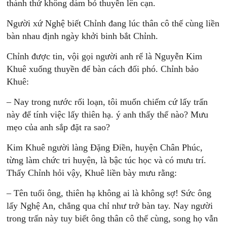
thành thử không dám bỏ thuyền lên cạn.
Người xứ Nghệ biết Chỉnh đang lúc thân cô thế cùng liền
bàn nhau định ngày khởi binh bắt Chỉnh.
Chỉnh được tin, vội gọi người anh rể là Nguyễn Kim
Khuê xuống thuyền để bàn cách đối phó. Chỉnh bảo
Khuê:
– Nay trong nước rối loạn, tôi muốn chiếm cứ lấy trấn
này để tính việc lấy thiên hạ. ý anh thấy thế nào? Mưu
mẹo của anh sắp đặt ra sao?
Kim Khuê người làng Đặng Điền, huyện Chân Phúc,
từng làm chức tri huyện, là bậc túc học và có mưu trí.
Thấy Chỉnh hỏi vậy, Khuê liền bày mưu rằng:
– Tên tuổi ông, thiên hạ không ai là không sợ! Sức ông
lấy Nghệ An, chẳng qua chỉ như trở bàn tay. Nay người
trong trấn này tuy biết ông thân cô thế cùng, song họ vẫn