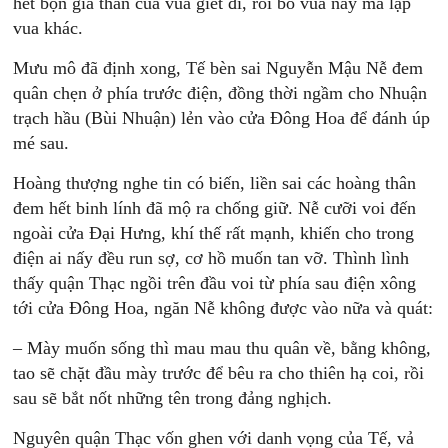
hết bọn gia thần của vua giết đi, rồi bỏ vua này mà lập
vua khác.
Mưu mô đã định xong, Tế bèn sai Nguyễn Mậu Nễ đem
quân chẹn ở phía trước điện, đồng thời ngầm cho Nhuận
trạch hầu (Bùi Nhuận) lẻn vào cửa Đông Hoa để đánh úp
mé sau.
Hoàng thượng nghe tin có biến, liền sai các hoàng thân
đem hết binh lính đã mộ ra chống giữ. Nễ cưỡi voi đến
ngoài cửa Đại Hưng, khí thế rất mạnh, khiến cho trong
điện ai nấy đều run sợ, cơ hồ muốn tan vỡ. Thình lình
thấy quận Thạc ngồi trên đầu voi từ phía sau điện xông
tới cửa Đông Hoa, ngăn Nễ không được vào nữa và quát:
– Mày muốn sống thì mau mau thu quân về, bằng không,
tao sẽ chặt đầu mày trước để bêu ra cho thiên hạ coi, rồi
sau sẽ bắt nốt những tên trong đảng nghịch.
Nguyên quận Thạc vốn ghen với danh vọng của Tế, vả