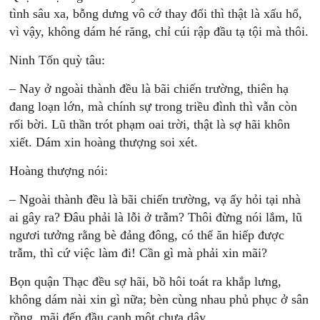
tình sâu xa, bỗng dưng vô cớ thay đổi thì thật là xấu hổ,
vì vậy, không dám hé răng, chỉ cúi rập đầu tạ tội mà thôi.
Ninh Tốn quỳ tâu:
– Nay ở ngoài thành đều là bãi chiến trường, thiên hạ
đang loạn lớn, mà chính sự trong triều đình thì vẫn còn
rối bời. Lũ thần trót phạm oai trời, thật là sợ hãi khôn
xiết. Dám xin hoàng thượng soi xét.
Hoàng thượng nói:
– Ngoài thành đều là bãi chiến trường, vạ ấy hỏi tại nhà
ai gây ra? Đâu phải là lỗi ở trẫm? Thôi đừng nói lắm, lũ
ngươi tưởng rằng bè đảng đông, có thể ăn hiếp được
trẫm, thì cứ việc làm đi! Cần gì mà phải xin mãi?
Bọn quận Thạc đều sợ hãi, bồ hôi toát ra khắp lưng,
không dám nài xin gì nữa; bèn cùng nhau phủ phục ở sân
rồng, mãi đến đầu canh một chưa dậy.