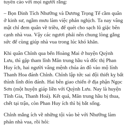
tuyên cáo với mọi người rằng:
– Bọn Đinh Tích Nhưỡng và Dương Trọng Tế cầm quân
ở kinh sư, ngầm mưu làm việc phản nghịch. Ta nay vâng
mật chỉ đem quân về triều, để quét cho sạch lũ giặc bên
cạnh nhà vua. Vậy các ngươi phải nên chung lòng gắng
sức để cùng giúp nhà vua trong lúc khó khăn.
Khi quân Chỉnh qua bến Hoàng Mai ở huyện Quỳnh
Lưu, thì gặp tham lĩnh Mãn trung hầu và đốc thị Phan
Huy ích, hai người vâng mệnh chúa án đô vào mộ lính
Thanh Hoa đánh Chỉnh. Chỉnh lập tức sai đội thiết kỵ bất
thình lình đón đánh. Hai bên giao chiến ở địa phận Ngọc
Sơn (một huyện giáp liền với Quỳnh Lưu. Nay là huyện
Tĩnh Gia, Thanh Hoá). Kết quả, Mãn trung hầu bị thua,
chết tại trận, còn Phan Huy ích thì bị bắt sống.
Chỉnh mắng ích về những tội vào bè với Nhưỡng làm
phản nhà vua, rồi hỏi: