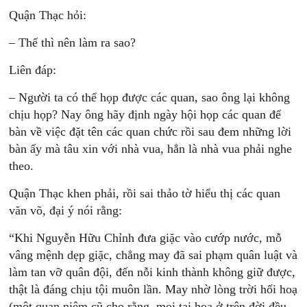
Quận Thạc hỏi:
– Thế thì nên làm ra sao?
Liên đáp:
– Người ta có thể họp được các quan, sao ông lại không
chịu họp? Nay ông hãy định ngày hội họp các quan để
bàn về việc đặt tên các quan chức rồi sau đem những lời
bàn ấy mà tâu xin với nhà vua, hẳn là nhà vua phải nghe
theo.
Quận Thạc khen phải, rồi sai thảo tờ hiểu thị các quan
văn võ, đại ý nói rằng:
“Khi Nguyễn Hữu Chỉnh đưa giặc vào cướp nước, mỗ
vâng mệnh dẹp giặc, chẳng may đã sai phạm quân luật và
làm tan vỡ quân đội, đến nỗi kinh thành không giữ được,
thật là đáng chịu tội muôn lần. May nhờ lòng trời hối hoạ
(một quan niệm cũ cho rằng, mọi tai hoạ ở trên đời đều