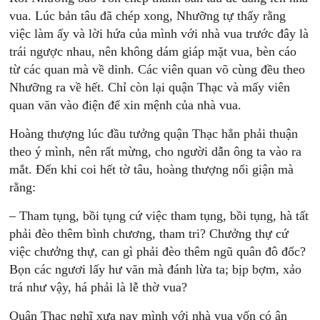
vua. Lúc bản tâu đã chép xong, Nhưỡng tự thấy rằng
việc làm ấy và lời hứa của mình với nhà vua trước đây là
trái ngược nhau, nên không dám giáp mặt vua, bèn cáo
từ các quan mà về dinh. Các viên quan võ cùng đều theo
Nhưỡng ra về hết. Chỉ còn lại quận Thạc và mấy viên
quan văn vào điện để xin mệnh của nhà vua.
Hoàng thượng lúc đầu tưởng quận Thạc hẳn phải thuận
theo ý mình, nên rất mừng, cho người dẫn ông ta vào ra
mắt. Đến khi coi hết tờ tâu, hoàng thượng nổi giận mà
rằng:
– Tham tụng, bồi tụng cứ việc tham tụng, bồi tụng, hà tất
phải đèo thêm bình chương, tham tri? Chưởng thự cứ
việc chưởng thự, can gì phải đèo thêm ngũ quân đô đốc?
Bọn các ngươi lấy hư văn mà đánh lừa ta; bịp bợm, xảo
trá như vậy, há phải là lễ thờ vua?
Quận Thạc nghĩ xưa nay mình với nhà vua vốn có ân