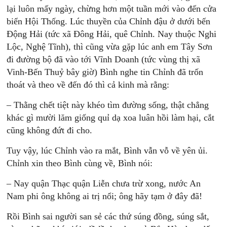
lại luôn mấy ngày, chừng hơn một tuần mới vào đến cửa
biển Hội Thống. Lúc thuyền của Chỉnh đậu ở dưới bến
Động Hải (tức xã Đông Hải, quê Chỉnh. Nay thuộc Nghi
Lộc, Nghệ Tĩnh), thì cũng vừa gặp lúc anh em Tây Sơn
đi đường bộ đã vào tới Vĩnh Doanh (tức vùng thị xã
Vinh-Bến Thuỷ bây giờ) Bình nghe tin Chỉnh đã trốn
thoát và theo về đến đó thì cả kinh mà rằng:
– Thằng chết tiệt này khéo tìm đường sống, thật chẳng
khác gì mười lăm giống quỉ dạ xoa luân hồi làm hại, cắt
cũng không đứt đi cho.
Tuy vậy, lúc Chỉnh vào ra mắt, Bình vẫn vỗ về yên ủi.
Chỉnh xin theo Bình cùng về, Bình nói:
– Nay quận Thạc quận Liễn chưa trừ xong, nước An
Nam phi ông không ai trị nổi; ông hãy tạm ở đây đã!
Rồi Bình sai người san sẻ các thứ súng đồng, súng sắt,