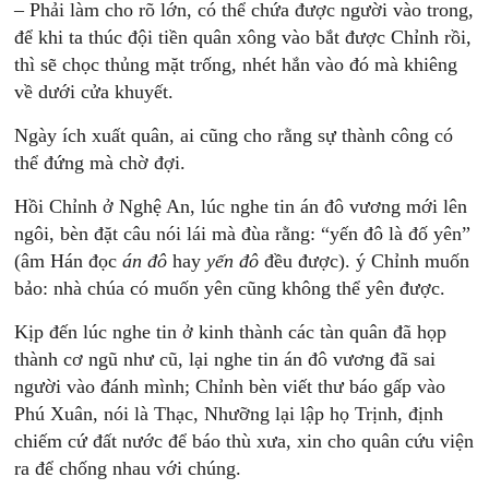
– Phải làm cho rõ lớn, có thể chứa được người vào trong,
để khi ta thúc đội tiền quân xông vào bắt được Chỉnh rồi,
thì sẽ chọc thủng mặt trống, nhét hắn vào đó mà khiêng
về dưới cửa khuyết.
Ngày ích xuất quân, ai cũng cho rằng sự thành công có
thể đứng mà chờ đợi.
Hồi Chỉnh ở Nghệ An, lúc nghe tin án đô vương mới lên
ngôi, bèn đặt câu nói lái mà đùa rằng: “yến đô là đố yên”
(âm Hán đọc
án đô
hay
yến đô
đều được). ý Chỉnh muốn
bảo: nhà chúa có muốn yên cũng không thể yên được.
Kịp đến lúc nghe tin ở kinh thành các tàn quân đã họp
thành cơ ngũ như cũ, lại nghe tin án đô vương đã sai
người vào đánh mình; Chỉnh bèn viết thư báo gấp vào
Phú Xuân, nói là Thạc, Nhưỡng lại lập họ Trịnh, định
chiếm cứ đất nước để báo thù xưa, xin cho quân cứu viện
ra để chống nhau với chúng.