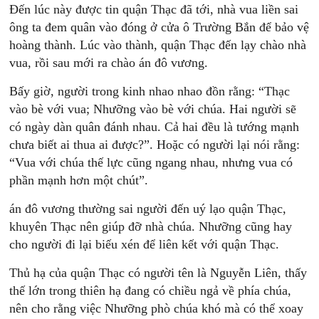
Đến lúc này được tin quận Thạc đã tới, nhà vua liền sai
ông ta đem quân vào đóng ở cửa ô Trường Bắn để bảo vệ
hoàng thành. Lúc vào thành, quận Thạc đến lạy chào nhà
vua, rồi sau mới ra chào án đô vương.
Bấy giờ, người trong kinh nhao nhao đồn rằng: “Thạc
vào bè với vua; Nhưỡng vào bè với chúa. Hai người sẽ
có ngày dàn quân đánh nhau. Cả hai đều là tướng mạnh
chưa biết ai thua ai được?”. Hoặc có người lại nói rằng:
“Vua với chúa thế lực cũng ngang nhau, nhưng vua có
phần mạnh hơn một chút”.
án đô vương thường sai người đến uý lạo quận Thạc,
khuyên Thạc nên giúp đỡ nhà chúa. Nhưỡng cũng hay
cho người đi lại biếu xén để liên kết với quận Thạc.
Thủ hạ của quận Thạc có người tên là Nguyễn Liên, thấy
thế lớn trong thiên hạ đang có chiều ngả về phía chúa,
nên cho rằng việc Nhưỡng phò chúa khó mà có thể xoay