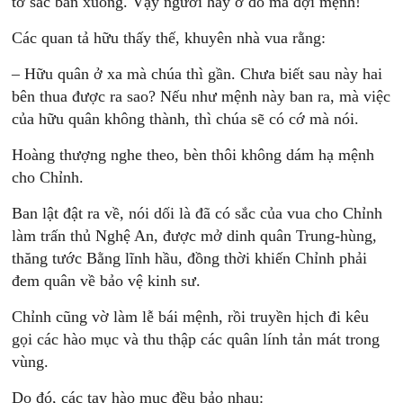
tờ sắc ban xuống. Vậy ngươi hãy ở đó mà đợi mệnh!
Các quan tả hữu thấy thế, khuyên nhà vua rằng:
– Hữu quân ở xa mà chúa thì gần. Chưa biết sau này hai
bên thua được ra sao? Nếu như mệnh này ban ra, mà việc
của hữu quân không thành, thì chúa sẽ có cớ mà nói.
Hoàng thượng nghe theo, bèn thôi không dám hạ mệnh
cho Chỉnh.
Ban lật đật ra về, nói dối là đã có sắc của vua cho Chỉnh
làm trấn thủ Nghệ An, được mở dinh quân Trung-hùng,
thăng tước Bằng lĩnh hầu, đồng thời khiến Chỉnh phải
đem quân về bảo vệ kinh sư.
Chỉnh cũng vờ làm lễ bái mệnh, rồi truyền hịch đi kêu
gọi các hào mục và thu thập các quân lính tản mát trong
vùng.
Do đó, các tay hào mục đều bảo nhau: