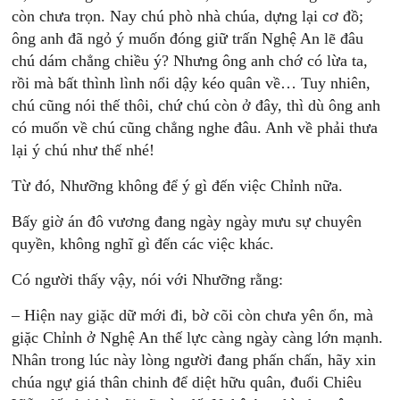
còn chưa trọn. Nay chú phò nhà chúa, dựng lại cơ đồ;
ông anh đã ngỏ ý muốn đóng giữ trấn Nghệ An lẽ đâu
chú dám chẳng chiều ý? Nhưng ông anh chớ có lừa ta,
rồi mà bất thình lình nổi dậy kéo quân về… Tuy nhiên,
chú cũng nói thế thôi, chứ chú còn ở đây, thì dù ông anh
có muốn về chú cũng chẳng nghe đâu. Anh về phải thưa
lại ý chú như thế nhé!
Từ đó, Nhưỡng không để ý gì đến việc Chỉnh nữa.
Bấy giờ án đô vương đang ngày ngày mưu sự chuyên
quyền, không nghĩ gì đến các việc khác.
Có người thấy vậy, nói với Nhưỡng rằng:
– Hiện nay giặc dữ mới đi, bờ cõi còn chưa yên ổn, mà
giặc Chỉnh ở Nghệ An thế lực càng ngày càng lớn mạnh.
Nhân trong lúc này lòng người đang phấn chấn, hãy xin
chúa ngự giá thân chinh để diệt hữu quân, đuổi Chiêu