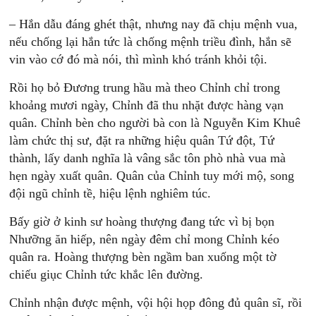
– Hắn dẫu đáng ghét thật, nhưng nay đã chịu mệnh vua,
nếu chống lại hắn tức là chống mệnh triều đình, hắn sẽ
vin vào cớ đó mà nói, thì mình khó tránh khỏi tội.
Rồi họ bỏ Đương trung hầu mà theo Chỉnh chỉ trong
khoảng mươi ngày, Chỉnh đã thu nhặt được hàng vạn
quân. Chỉnh bèn cho người bà con là Nguyễn Kim Khuê
làm chức thị sư, đặt ra những hiệu quân Tứ đột, Tứ
thành, lấy danh nghĩa là vâng sắc tôn phò nhà vua mà
hẹn ngày xuất quân. Quân của Chỉnh tuy mới mộ, song
đội ngũ chỉnh tề, hiệu lệnh nghiêm túc.
Bấy giờ ở kinh sư hoàng thượng đang tức vì bị bọn
Nhưỡng ăn hiếp, nên ngày đêm chỉ mong Chỉnh kéo
quân ra. Hoàng thượng bèn ngầm ban xuống một tờ
chiếu giục Chỉnh tức khắc lên đường.
Chỉnh nhận được mệnh, vội hội họp đông đủ quân sĩ, rồi