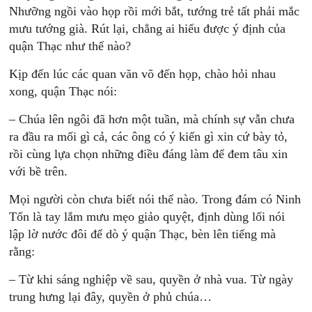
Nhưỡng ngồi vào họp rồi mới bắt, tướng trẻ tất phải mắc
mưu tướng già. Rút lại, chẳng ai hiểu được ý định của
quận Thạc như thế nào?
Kịp đến lúc các quan văn võ đến họp, chào hỏi nhau
xong, quận Thạc nói:
– Chúa lên ngôi đã hơn một tuần, mà chính sự vẫn chưa
ra đầu ra mối gì cả, các ông có ý kiến gì xin cứ bày tỏ,
rồi cùng lựa chọn những điều đáng làm để đem tâu xin
với bề trên.
Mọi người còn chưa biết nói thế nào. Trong đám có Ninh
Tốn là tay lắm mưu mẹo giảo quyệt, định dùng lối nói
lập lờ nước đôi để dò ý quận Thạc, bèn lên tiếng mà
rằng:
– Từ khi sáng nghiệp về sau, quyền ở nhà vua. Từ ngày
trung hưng lại đây, quyền ở phủ chúa…