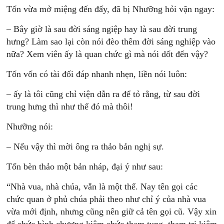
Tốn vừa mở miệng đến đấy, đã bị Nhưỡng hỏi vặn ngay:
– Bây giờ là sau đời sáng ngiệp hay là sau đời trung
hưng? Làm sao lại còn nói đèo thêm đời sáng nghiệp vào
nữa? Xem viên ấy là quan chức gì mà nói dốt đến vậy?
Tốn vốn có tài đối đáp nhanh nhẹn, liền nói luôn:
– ấy là tôi cũng chỉ viện dẫn ra để tỏ rằng, từ sau đời
trung hưng thì như thế đó mà thôi!
Nhưỡng nói:
– Nếu vậy thì mời ông ra thảo bản nghị sự.
Tốn bèn thảo một bản nháp, đại ý như sau:
“Nhà vua, nhà chúa, vẫn là một thể. Nay tên gọi các
chức quan ở phủ chúa phải theo như chỉ ý của nhà vua
vừa mới định, nhưng cũng nên giữ cả tên gọi cũ. Vậy xin