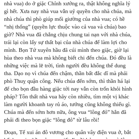
nhà vua) do ở giặc Chỉnh xướng ra, thật không nghĩa lý
gì hết. Xưa nay nhà vua vẫn uỷ quyền cho nhà chúa, mà
nhà chúa thì phò giúp mối giường của nhà vua; có hề
“nhị thống” (quyền lực thuộc vào cả vua và chúa) bao
giờ? Nhà vua đã chẳng chịu chung tai nạn với nhà chúa,
trái lại còn lấy sự thất bại của nhà chúa để làm lợi cho
mình. Bọn Tứ xuyên hầu đã cúi mình theo giặc, giờ lại
hùa theo nhà vua mà không biết chi đến chúa. Đó đều là
những việc mà lẽ trời, tình người đều không thể dung
tha. Dạo nọ vì chúa đến chậm, thần bất đắc dĩ mà phải
phò Thuỵ quận công. Nếu chúa đến sớm, thì thần há lại
để cho bọn đầu hàng giặc tới nay vẫn còn trốn khỏi hình
pháp? Tôn thất nhà vua hãy còn nhiều, tìm một vị khác
làm người khoanh tay rủ áo, tưởng cũng không thiếu gì.
Chúa mà đến sớm hơn nữa, ông vua “lông đỏ” hẳn đã
phải đi theo bọn giặc “lông đỏ” từ lâu rồi!
Đoạn, Tế xui án đô vương cho quân vây điện vua ở, bắt