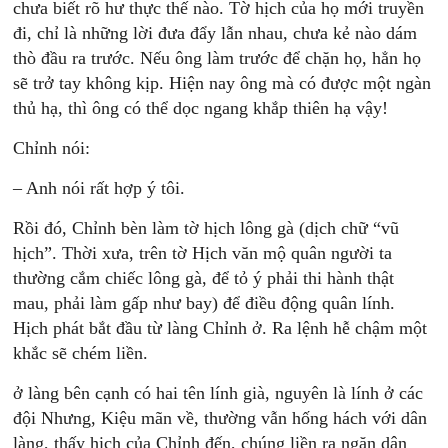
chưa biết rõ hư thực thế nào. Tờ hịch của họ mới truyền
đi, chỉ là những lời đưa đẩy lẫn nhau, chưa kẻ nào dám
thò đầu ra trước. Nếu ông làm trước để chặn họ, hẳn họ
sẽ trở tay không kịp. Hiện nay ông mà có được một ngàn
thủ hạ, thì ông có thể dọc ngang khắp thiên hạ vậy!
Chỉnh nói:
– Anh nói rất hợp ý tôi.
Rồi đó, Chỉnh bèn làm tờ hịch lông gà (dịch chữ “vũ
hịch”. Thời xưa, trên tờ Hịch văn mộ quân người ta
thường cắm chiếc lông gà, để tỏ ý phải thi hành thật
mau, phải làm gấp như bay) để điều động quân lính.
Hịch phát bắt đầu từ làng Chỉnh ở. Ra lệnh hễ chậm một
khắc sẽ chém liền.
ở làng bên cạnh có hai tên lính già, nguyên là lính ở các
đội Nhưng, Kiệu mãn về, thường vẫn hống hách với dân
làng, thấy hịch của Chỉnh đến, chúng liền ra ngăn dân