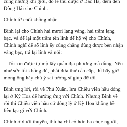
cùng những khí giới, đồ lề thu được ở Bắc Hà, đem đến
Đông Hải cho Chỉnh.
Chỉnh từ chối không nhận.
Bình lại cho Chỉnh hai mươi lạng vàng, hai trăm lạng
bạc, và để lại một trăm tên lính để hộ vệ cho Chỉnh,
Chỉnh nghĩ để số lính ấy cũng chẳng dùng được bèn nhận
vàng bạc, trả lại lính và nói:
– Tôi xin được tự mộ lấy quân địa phương mà dùng. Nếu
như sức tôi không đủ, phải đưa thư cáo cấp, thì bấy giờ
mong ông hãy chú ý sai tướng sĩ giúp đỡ tôi.
Bình ưng lời, rồi về Phú Xuân, lưu Chiêu viễn hầu đóng
lại ở Kỳ Hoa để hưởng ứng với Chỉnh. Nhưng Bình về
rồi thì Chiêu viễn hầu cứ đóng lỳ ở Kỳ Hoa không hề
liên lạc gì với Chỉnh.
Chỉnh ở dưới thuyền, thủ hạ chỉ có hơn ba chục người,