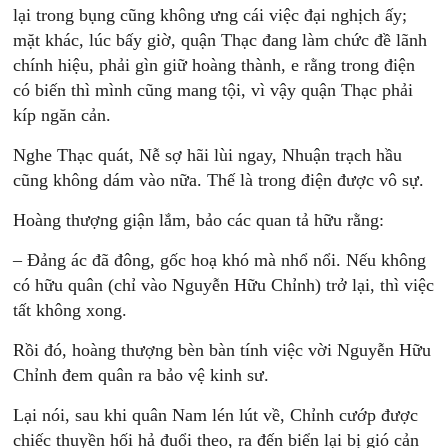
lại trong bụng cũng không ưng cái việc đại nghịch ấy;
mặt khác, lúc bấy giờ, quận Thạc đang làm chức đề lãnh
chính hiệu, phải gìn giữ hoàng thành, e rằng trong điện
có biến thì mình cũng mang tội, vì vậy quận Thạc phải
kíp ngăn cản.
Nghe Thạc quát, Nễ sợ hãi lùi ngay, Nhuận trạch hầu
cũng không dám vào nữa. Thế là trong điện được vô sự.
Hoàng thượng giận lắm, bảo các quan tả hữu rằng:
– Đảng ác đã đông, gốc hoạ khó mà nhổ nổi. Nếu không
có hữu quân (chỉ vào Nguyễn Hữu Chỉnh) trở lại, thì việc
tất không xong.
Rồi đó, hoàng thượng bèn bàn tính việc vời Nguyễn Hữu
Chỉnh đem quân ra bảo vệ kinh sư.
Lại nói, sau khi quân Nam lén lút về, Chỉnh cướp được
chiếc thuyền hối hả đuổi theo, ra đến biển lại bị gió cản