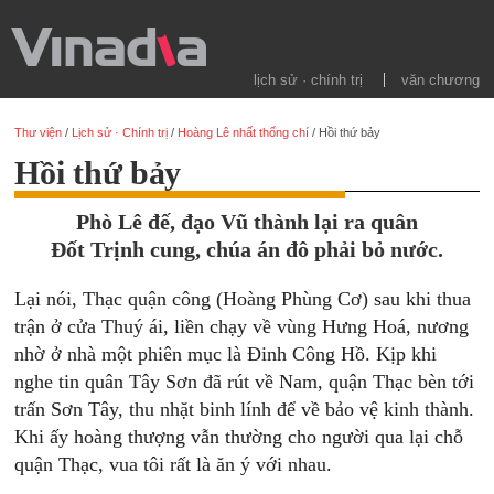
lịch sử · chính trị
văn chương
Thư viện
/
Lịch sử · Chính trị
/
Hoàng Lê nhất thống chí
/
Hồi thứ bảy
Hồi thứ bảy
Phò Lê đế, đạo Vũ thành lại ra quân
Đốt Trịnh cung, chúa án đô phải bỏ nước.
Lại nói, Thạc quận công (Hoàng Phùng Cơ) sau khi thua
trận ở cửa Thuý ái, liền chạy về vùng Hưng Hoá, nương
nhờ ở nhà một phiên mục là Đinh Công Hồ. Kịp khi
nghe tin quân Tây Sơn đã rút về Nam, quận Thạc bèn tới
trấn Sơn Tây, thu nhặt binh lính để về bảo vệ kinh thành.
Khi ấy hoàng thượng vẫn thường cho người qua lại chỗ
quận Thạc, vua tôi rất là ăn ý với nhau.