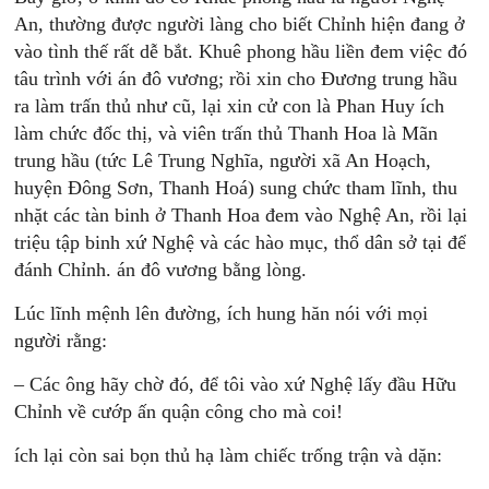
An, thường được người làng cho biết Chỉnh hiện đang ở
vào tình thế rất dễ bắt. Khuê phong hầu liền đem việc đó
tâu trình với án đô vương; rồi xin cho Đương trung hầu
ra làm trấn thủ như cũ, lại xin cử con là Phan Huy ích
làm chức đốc thị, và viên trấn thủ Thanh Hoa là Mãn
trung hầu (tức Lê Trung Nghĩa, người xã An Hoạch,
huyện Đông Sơn, Thanh Hoá) sung chức tham lĩnh, thu
nhặt các tàn binh ở Thanh Hoa đem vào Nghệ An, rồi lại
triệu tập binh xứ Nghệ và các hào mục, thổ dân sở tại để
đánh Chỉnh. án đô vương bằng lòng.
Lúc lĩnh mệnh lên đường, ích hung hăn nói với mọi
người rằng:
– Các ông hãy chờ đó, để tôi vào xứ Nghệ lấy đầu Hữu
Chỉnh về cướp ấn quận công cho mà coi!
ích lại còn sai bọn thủ hạ làm chiếc trống trận và dặn: