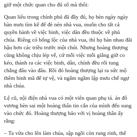
giữ một chức quan cho đủ số mà thôi:
Quan liêu trong chính phủ đã đầy đủ, họ bèn ngày ngày
bàn mưu tìm kế để đè nén nhà vua, muốn cho tất cả
quyền hành về việc binh, việc dân đều thuộc về phủ
chúa. Riêng có bổng lộc của nhà vua, thì họ bàn nhau đãi
hậu hơn các triều trước một chút. Nhưng hoàng thượng
cũng không chịu lép vế, cứ mỗi việc mỗi giằng giữ co
kéo, thành ra các việc binh, dân, chính đều rối tung
chẳng đâu vào đâu. Rồi đó hoàng thượng lại ra sức mộ
thêm binh mã để tự vệ, và ngấm ngầm lập mưu chế ngự
nhà chúa.
Lệ cũ, nội điện nhà vua có một viên quan phụ tá. án đô
vương bèn sai một hoàng thân tin cẩn của mình đến sung
vào chức đó. Hoàng thượng bảo với vị hoàng thân ấy
rằng:
– Ta vừa cho lên làm chúa, sập ngồi còn rung rinh, thế