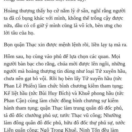
Hoàng thượng thấy họ cứ nằm lỳ ở sân, nghĩ rằng người
ta đã có bụng khác với mình, không thể trông cậy được
nữa, dầu có cố giữ ý mình cũng là vô ích, bèn ưng cho
lời tâu của họ.
Bọn quận Thạc xin được mệnh lệnh rồi, liền lạy tạ mà ra.
Hôm sau, họ cùng vào phủ để lựa chọn các quan. Mọi
người bàn bạc cho rằng, chúa mới được lên ngôi, những
người mà hoàng thượng tin dùng như loại Tứ xuyên hầu,
chưa nên gạt bỏ vội. Rồi họ bèn lấy Tứ xuyên hầu (tức
Phan Lê Phiên) làm chức bình chương kiêm tham tụng;
Kế liệt hầu (tức Bùi Huy Bích) và Khuê phong hầu (tức
Phan Cận) cùng làm chức đồng bình chương sự kiêm
hành tham tụng; quận Thạc làm trung quân đô đốc phủ,
tả đô đốc chưởng phủ sự, tước Thạc vũ công; Nhưỡng
làm đông quân đô đốc phủ, hữu đô đốc thự phủ sự, tước
Liễn quận công; Ngô Trọng Khuê, Ninh Tốn đều làm