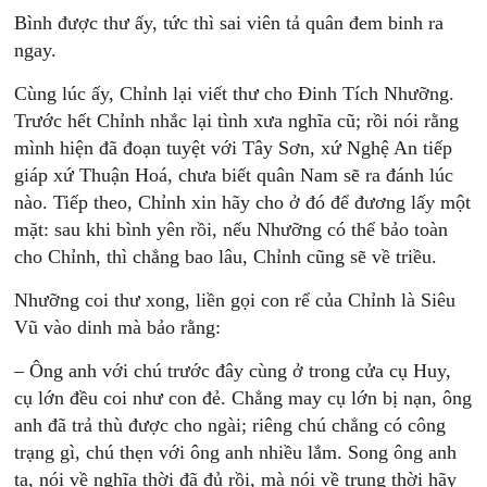
Bình được thư ấy, tức thì sai viên tả quân đem binh ra
ngay.
Cùng lúc ấy, Chỉnh lại viết thư cho Đinh Tích Nhưỡng.
Trước hết Chỉnh nhắc lại tình xưa nghĩa cũ; rồi nói rằng
mình hiện đã đoạn tuyệt với Tây Sơn, xứ Nghệ An tiếp
giáp xứ Thuận Hoá, chưa biết quân Nam sẽ ra đánh lúc
nào. Tiếp theo, Chỉnh xin hãy cho ở đó để đương lấy một
mặt: sau khi bình yên rồi, nếu Nhưỡng có thể bảo toàn
cho Chỉnh, thì chẳng bao lâu, Chỉnh cũng sẽ về triều.
Nhưỡng coi thư xong, liền gọi con rể của Chỉnh là Siêu
Vũ vào dinh mà bảo rằng:
– Ông anh với chú trước đây cùng ở trong cửa cụ Huy,
cụ lớn đều coi như con đẻ. Chẳng may cụ lớn bị nạn, ông
anh đã trả thù được cho ngài; riêng chú chẳng có công
trạng gì, chú thẹn với ông anh nhiều lắm. Song ông anh
ta, nói về nghĩa thời đã đủ rồi, mà nói về trung thời hãy